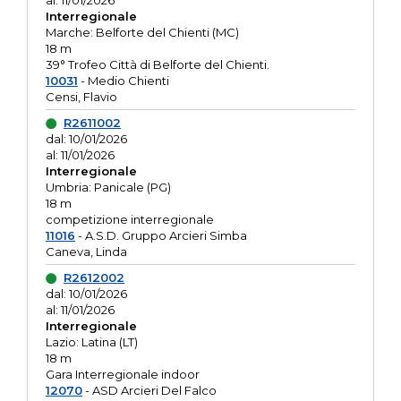
al: 11/01/2026
Interregionale
Marche: Belforte del Chienti (MC)
18 m
39° Trofeo Città di Belforte del Chienti.
10031
- Medio Chienti
Censi, Flavio
R2611002
dal: 10/01/2026
al: 11/01/2026
Interregionale
Umbria: Panicale (PG)
18 m
competizione interregionale
11016
- A.S.D. Gruppo Arcieri Simba
Caneva, Linda
R2612002
dal: 10/01/2026
al: 11/01/2026
Interregionale
Lazio: Latina (LT)
18 m
Gara Interregionale indoor
12070
- ASD Arcieri Del Falco