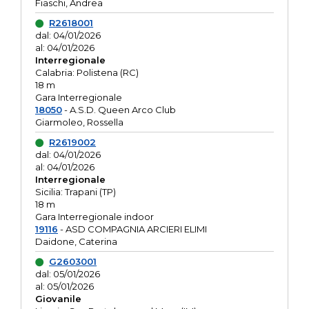
Fiaschi, Andrea
R2618001
dal: 04/01/2026
al: 04/01/2026
Interregionale
Calabria: Polistena (RC)
18 m
Gara Interregionale
18050
- A.S.D. Queen Arco Club
Giarmoleo, Rossella
R2619002
dal: 04/01/2026
al: 04/01/2026
Interregionale
Sicilia: Trapani (TP)
18 m
Gara Interregionale indoor
19116
- ASD COMPAGNIA ARCIERI ELIMI
Daidone, Caterina
G2603001
dal: 05/01/2026
al: 05/01/2026
Giovanile