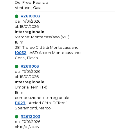
Del Freo, Fabrizio
Venturini, Gaia
R2610003
dal: 17/01/2026
al: 18/01/2026
Interregionale
Marche: Montecassiano (MC)
18 m
38° Trofeo Città di Montecassiano
10032
- ASD Arcieri Montecassiano
Censi, Flavio
R2611003
dal: 17/01/2026
al: 18/01/2026
Interregionale
Umbria: Terni (TR)
18 m
competizione interregionale
11027
- Arcieri Citta' Di Terni
Sparamonti, Marco
R2612003
dal: 17/01/2026
al: 18/01/2026