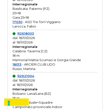
Interregionale
Basilicata: Paterno (PZ)
25+18
Gara 25+18
17030
- ASD Tre Torri Viggiano
Larocca, Fabio
R2618003
dal: 18/01/2026
al: 18/01/2026
Interregionale
Calabria: Taverna (CZ)
18 m
Memorial Mattia Scumaci e Giorgia Grande
18013
- ARCIERI CLUB LIDO
Russo, Martina
R2621004
dal: 18/01/2026
al: 18/01/2026
Interregionale
Bolzano: Lana/Lana (BZ)
18 m
O.R. Individuale+Squadre
Campionato provinciale indoor