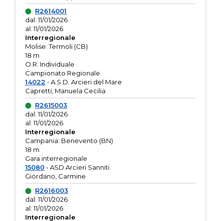
R2614001
dal: 11/01/2026
al: 11/01/2026
Interregionale
Molise: Termoli (CB)
18 m
O.R. Individuale
Campionato Regionale
14022
- A.S.D. Arcieri del Mare
Capretti, Manuela Cecilia
R2615003
dal: 11/01/2026
al: 11/01/2026
Interregionale
Campania: Benevento (BN)
18 m
Gara interregionale
15080
- ASD Arcieri Sanniti
Giordano, Carmine
R2616003
dal: 11/01/2026
al: 11/01/2026
Interregionale