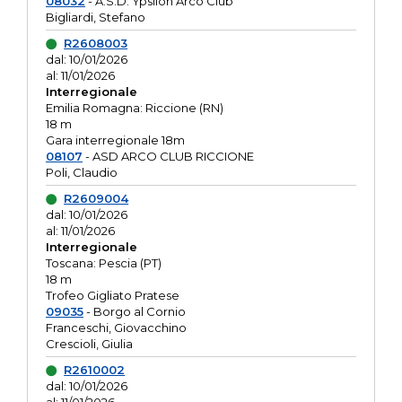
08032
- A.S.D. Ypsilon Arco Club
Bigliardi, Stefano
R2608003
dal: 10/01/2026
al: 11/01/2026
Interregionale
Emilia Romagna: Riccione (RN)
18 m
Gara interregionale 18m
08107
- ASD ARCO CLUB RICCIONE
Poli, Claudio
R2609004
dal: 10/01/2026
al: 11/01/2026
Interregionale
Toscana: Pescia (PT)
18 m
Trofeo Gigliato Pratese
09035
- Borgo al Cornio
Franceschi, Giovacchino
Crescioli, Giulia
R2610002
dal: 10/01/2026