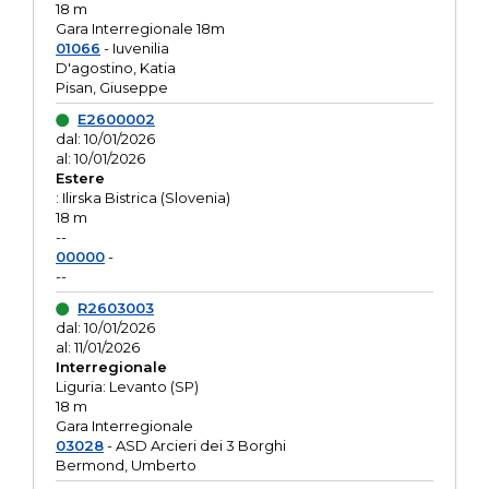
18 m
Gara Interregionale 18m
01066
- Iuvenilia
D'agostino, Katia
Pisan, Giuseppe
E2600002
dal: 10/01/2026
al: 10/01/2026
Estere
: Ilirska Bistrica (Slovenia)
18 m
--
00000
-
--
R2603003
dal: 10/01/2026
al: 11/01/2026
Interregionale
Liguria: Levanto (SP)
18 m
Gara Interregionale
03028
- ASD Arcieri dei 3 Borghi
Bermond, Umberto