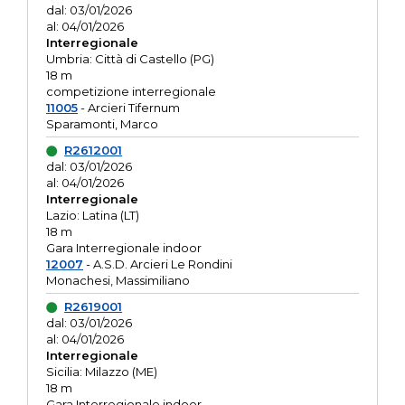
dal: 03/01/2026
al: 04/01/2026
Interregionale
Umbria: Città di Castello (PG)
18 m
competizione interregionale
11005
- Arcieri Tifernum
Sparamonti, Marco
R2612001
dal: 03/01/2026
al: 04/01/2026
Interregionale
Lazio: Latina (LT)
18 m
Gara Interregionale indoor
12007
- A.S.D. Arcieri Le Rondini
Monachesi, Massimiliano
R2619001
dal: 03/01/2026
al: 04/01/2026
Interregionale
Sicilia: Milazzo (ME)
18 m
Gara Interregionale indoor