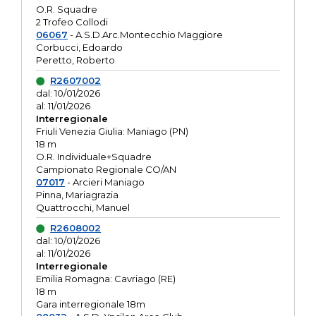
O.R. Squadre
2 Trofeo Collodi
06067
- A.S.D.Arc.Montecchio Maggiore
Corbucci, Edoardo
Peretto, Roberto
R2607002
dal: 10/01/2026
al: 11/01/2026
Interregionale
Friuli Venezia Giulia: Maniago (PN)
18 m
O.R. Individuale+Squadre
Campionato Regionale CO/AN
07017
- Arcieri Maniago
Pinna, Mariagrazia
Quattrocchi, Manuel
R2608002
dal: 10/01/2026
al: 11/01/2026
Interregionale
Emilia Romagna: Cavriago (RE)
18 m
Gara interregionale 18m