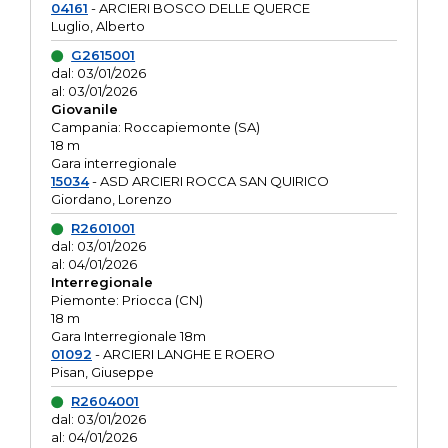
04161
- ARCIERI BOSCO DELLE QUERCE
Luglio, Alberto
G2615001
dal: 03/01/2026
al: 03/01/2026
Giovanile
Campania: Roccapiemonte (SA)
18 m
Gara interregionale
15034
- ASD ARCIERI ROCCA SAN QUIRICO
Giordano, Lorenzo
R2601001
dal: 03/01/2026
al: 04/01/2026
Interregionale
Piemonte: Priocca (CN)
18 m
Gara Interregionale 18m
01092
- ARCIERI LANGHE E ROERO
Pisan, Giuseppe
R2604001
dal: 03/01/2026
al: 04/01/2026