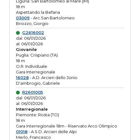
Liguria: San Bartolomeo al Mare (IM)
18 m
Aspettando la Befana
03009
- Arc.San Bartolomeo
Briozzo, Giorgio
G2616002
dal: 06/01/2026
al: 06/01/2026
Giovanile
Puglia: Crispiano (TA)
18 m
O.R. Individuale
Gara Interregionale
16028
- A.D. Arcieri dello Jonio
D'ambrogio, Gabriele
R2601005
dal: 06/01/2026
al: 06/01/2026
Interregionale
Piemonte: Rosta (TO)
18 m
Gara Interregionale 18m - Riservato Arco Olimpico
01018
- A.S.D. Arcieri delle Alpi
Merlo, Francesco