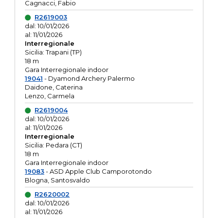
Cagnacci, Fabio
R2619003
dal: 10/01/2026
al: 11/01/2026
Interregionale
Sicilia: Trapani (TP)
18 m
Gara Interregionale indoor
19041
- Dyamond Archery Palermo
Daidone, Caterina
Lenzo, Carmela
R2619004
dal: 10/01/2026
al: 11/01/2026
Interregionale
Sicilia: Pedara (CT)
18 m
Gara Interregionale indoor
19083
- ASD Apple Club Camporotondo
Blogna, Santosvaldo
R2620002
dal: 10/01/2026
al: 11/01/2026