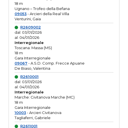
18 m
Ugnano – Trofeo della Befana
09053
- Arcieri della Real Villa
Venturini, Gaia
R2609002
dal: 03/01/2026
al: 04/01/2026
Interregionale
Toscana: Massa (MS)
18 m
Gara Interregionale
09067
- A.S.D. Comp. Frecce Apuane
De Biaso, Valentina
R2610001
dal: 03/01/2026
al: 04/01/2026
Interregionale
Marche: Civitanova Marche (MC)
18 m
Gara Interregionale
10003
- Arcieri Civitanova
Tagliaferri, Gabriele
R2611001