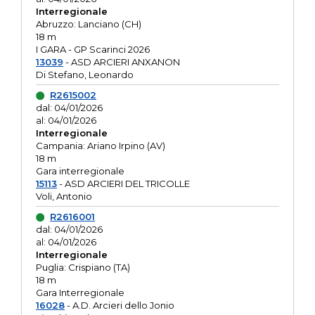
Interregionale
Abruzzo: Lanciano (CH)
18 m
I GARA - GP Scarinci 2026
13039
- ASD ARCIERI ANXANON
Di Stefano, Leonardo
R2615002
dal: 04/01/2026
al: 04/01/2026
Interregionale
Campania: Ariano Irpino (AV)
18 m
Gara interregionale
15113
- ASD ARCIERI DEL TRICOLLE
Voli, Antonio
R2616001
dal: 04/01/2026
al: 04/01/2026
Interregionale
Puglia: Crispiano (TA)
18 m
Gara Interregionale
16028
- A.D. Arcieri dello Jonio