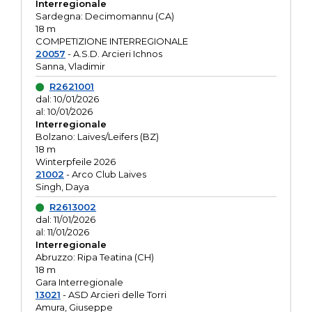
Interregionale
Sardegna: Decimomannu (CA)
18 m
COMPETIZIONE INTERREGIONALE
20057
- A.S.D. Arcieri Ichnos
Sanna, Vladimir
R2621001
dal: 10/01/2026
al: 10/01/2026
Interregionale
Bolzano: Laives/Leifers (BZ)
18 m
Winterpfeile 2026
21002
- Arco Club Laives
Singh, Daya
R2613002
dal: 11/01/2026
al: 11/01/2026
Interregionale
Abruzzo: Ripa Teatina (CH)
18 m
Gara Interregionale
13021
- ASD Arcieri delle Torri
Amura, Giuseppe