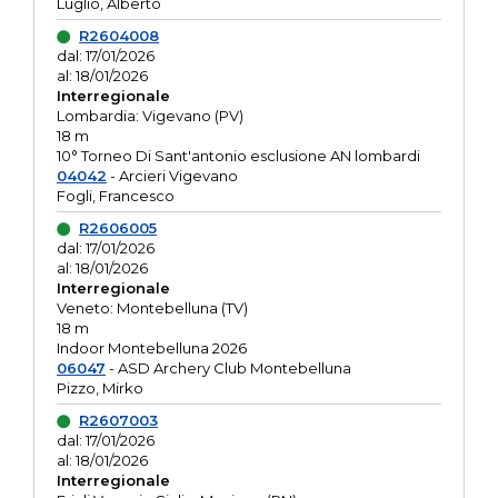
Luglio, Alberto
R2604008
dal: 17/01/2026
al: 18/01/2026
Interregionale
Lombardia: Vigevano (PV)
18 m
10° Torneo Di Sant'antonio esclusione AN lombardi
04042
- Arcieri Vigevano
Fogli, Francesco
R2606005
dal: 17/01/2026
al: 18/01/2026
Interregionale
Veneto: Montebelluna (TV)
18 m
Indoor Montebelluna 2026
06047
- ASD Archery Club Montebelluna
Pizzo, Mirko
R2607003
dal: 17/01/2026
al: 18/01/2026
Interregionale