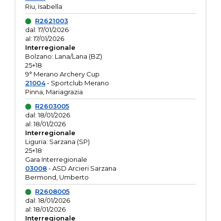
Riu, Isabella
R2621003
dal: 17/01/2026
al: 17/01/2026
Interregionale
Bolzano: Lana/Lana (BZ)
25+18
9° Merano Archery Cup
21004
- Sportclub Merano
Pinna, Mariagrazia
R2603005
dal: 18/01/2026
al: 18/01/2026
Interregionale
Liguria: Sarzana (SP)
25+18
Gara Interregionale
03008
- ASD Arcieri Sarzana
Bermond, Umberto
R2608005
dal: 18/01/2026
al: 18/01/2026
Interregionale