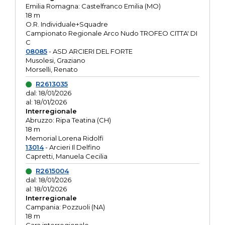
Emilia Romagna: Castelfranco Emilia (MO)
18 m
O.R. Individuale+Squadre
Campionato Regionale Arco Nudo TROFEO CITTA' DI
C
08085
- ASD ARCIERI DEL FORTE
Musolesi, Graziano
Morselli, Renato
R2613035
dal: 18/01/2026
al: 18/01/2026
Interregionale
Abruzzo: Ripa Teatina (CH)
18 m
Memorial Lorena Ridolfi
13014
- Arcieri Il Delfino
Capretti, Manuela Cecilia
R2615004
dal: 18/01/2026
al: 18/01/2026
Interregionale
Campania: Pozzuoli (NA)
18 m