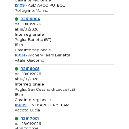
Gara interregionale
15109
- ASD ARCO PUTEOLI
Pellegrino, Marina
R2616004
dal: 18/01/2026
al: 18/01/2026
Interregionale
Puglia: Barletta (BT)
18 m
Gara Interregionale
16031
- Archery Team Barletta
Vitale, Giacomo
R2616005
dal: 18/01/2026
al: 18/01/2026
Interregionale
Puglia: San Cesario di Lecce (LE)
18 m
Gara Interregionale
16099
- EVO' ARCHERY TEAM
Accoto, Lucia
R2617001
dal: 18/01/2026
al: 18/01/2026