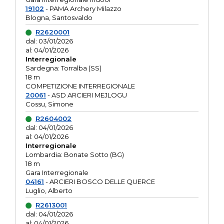
19102
- PAMA Archery Milazzo
Blogna, Santosvaldo
R2620001
dal: 03/01/2026
al: 04/01/2026
Interregionale
Sardegna: Torralba (SS)
18 m
COMPETIZIONE INTERREGIONALE
20061
- ASD ARCIERI MEJLOGU
Cossu, Simone
R2604002
dal: 04/01/2026
al: 04/01/2026
Interregionale
Lombardia: Bonate Sotto (BG)
18 m
Gara Interregionale
04161
- ARCIERI BOSCO DELLE QUERCE
Luglio, Alberto
R2613001
dal: 04/01/2026
al: 04/01/2026