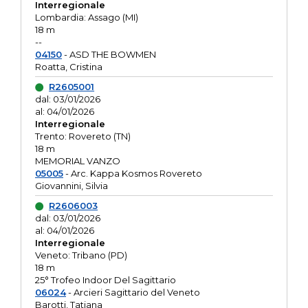
Interregionale
Lombardia: Assago (MI)
18 m
--
04150
- ASD THE BOWMEN
Roatta, Cristina
R2605001
dal: 03/01/2026
al: 04/01/2026
Interregionale
Trento: Rovereto (TN)
18 m
MEMORIAL VANZO
05005
- Arc. Kappa Kosmos Rovereto
Giovannini, Silvia
R2606003
dal: 03/01/2026
al: 04/01/2026
Interregionale
Veneto: Tribano (PD)
18 m
25° Trofeo Indoor Del Sagittario
06024
- Arcieri Sagittario del Veneto
Barotti, Tatiana