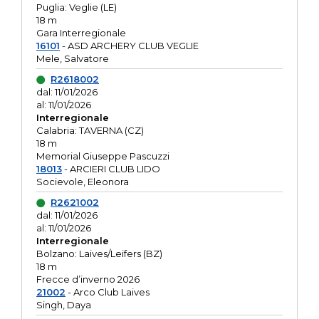
Puglia: Veglie (LE)
18 m
Gara Interregionale
16101
- ASD ARCHERY CLUB VEGLIE
Mele, Salvatore
R2618002
dal: 11/01/2026
al: 11/01/2026
Interregionale
Calabria: TAVERNA (CZ)
18 m
Memorial Giuseppe Pascuzzi
18013
- ARCIERI CLUB LIDO
Socievole, Eleonora
R2621002
dal: 11/01/2026
al: 11/01/2026
Interregionale
Bolzano: Laives/Leifers (BZ)
18 m
Frecce d’inverno 2026
21002
- Arco Club Laives
Singh, Daya