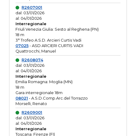
R2607001
dal: 03/01/2026
al: 04/01/2026
Interregionale
Friuli Venezia Giulia: Sesto al Reghena (PN)
18 m
3° Trofeo A.S.D. Arcieri Curtis Vadi
07025
- ASD ARCIERI CURTIS VADI
Quattrocchi, Manuel
R2608074
dal: 03/01/2026
al: 04/01/2026
Interregionale
Emilia Romagna: Moglia (MN)
18 m
Gara interregionale 18m
08021
- A.S.D.Comp.Arc.del Torrazzo
Morselli, Renato
R2609001
dal: 03/01/2026
al: 04/01/2026
Interregionale
Toscana: Firenze (FI)