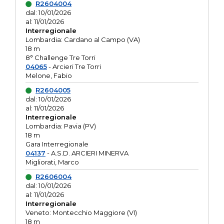
R2604004
dal: 10/01/2026
al: 11/01/2026
Interregionale
Lombardia: Cardano al Campo (VA)
18 m
8° Challenge Tre Torri
04065
- Arcieri Tre Torri
Melone, Fabio
R2604005
dal: 10/01/2026
al: 11/01/2026
Interregionale
Lombardia: Pavia (PV)
18 m
Gara Interregionale
04137
- A.S.D. ARCIERI MINERVA
Migliorati, Marco
R2606004
dal: 10/01/2026
al: 11/01/2026
Interregionale
Veneto: Montecchio Maggiore (VI)
18 m