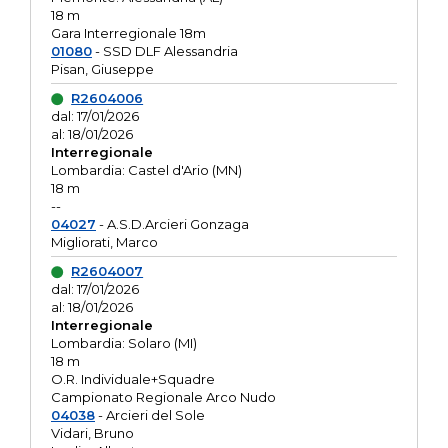
18 m
Gara Interregionale 18m
01080
- SSD DLF Alessandria
Pisan, Giuseppe
R2604006
dal: 17/01/2026
al: 18/01/2026
Interregionale
Lombardia: Castel d'Ario (MN)
18 m
--
04027
- A.S.D.Arcieri Gonzaga
Migliorati, Marco
R2604007
dal: 17/01/2026
al: 18/01/2026
Interregionale
Lombardia: Solaro (MI)
18 m
O.R. Individuale+Squadre
Campionato Regionale Arco Nudo
04038
- Arcieri del Sole
Vidari, Bruno