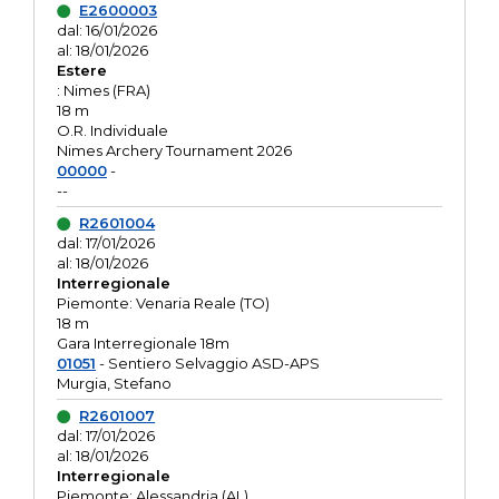
E2600003
dal: 16/01/2026
al: 18/01/2026
Estere
: Nimes (FRA)
18 m
O.R. Individuale
Nimes Archery Tournament 2026
00000
-
--
R2601004
dal: 17/01/2026
al: 18/01/2026
Interregionale
Piemonte: Venaria Reale (TO)
18 m
Gara Interregionale 18m
01051
- Sentiero Selvaggio ASD-APS
Murgia, Stefano
R2601007
dal: 17/01/2026
al: 18/01/2026
Interregionale
Piemonte: Alessandria (AL)