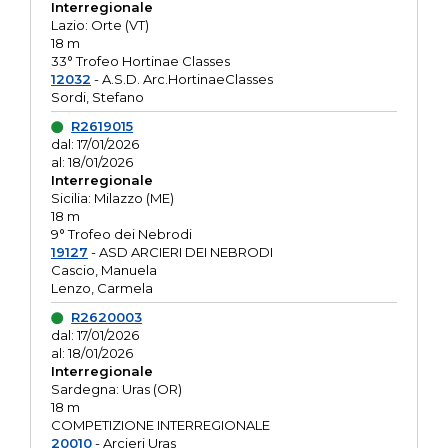
Interregionale
Lazio: Orte (VT)
18 m
33° Trofeo Hortinae Classes
12032
- A.S.D. Arc.HortinaeClasses
Sordi, Stefano
R2619015
dal: 17/01/2026
al: 18/01/2026
Interregionale
Sicilia: Milazzo (ME)
18 m
9° Trofeo dei Nebrodi
19127
- ASD ARCIERI DEI NEBRODI
Cascio, Manuela
Lenzo, Carmela
R2620003
dal: 17/01/2026
al: 18/01/2026
Interregionale
Sardegna: Uras (OR)
18 m
COMPETIZIONE INTERREGIONALE
20010
- Arcieri Uras