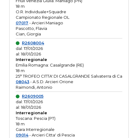
Friuli Venezia Giulia: Maniago (PN)
18 m
O.R. Individuale+Squadre
Campionato Regionale OL
07017
- Arcieri Maniago
Pascotto, Flavia
Cian, Giorgia
R2608004
dal: 17/01/2026
al: 18/01/2026
Interregionale
Emilia Romagna: Casalgrande (RE)
18 m
25° TROFEO CITTA' DI CASALGRANDE Salvaterra di Ca
08043
- A.S.D. Arcieri Orione
Raimondi, Antonio
R2609005
dal: 17/01/2026
al: 18/01/2026
Interregionale
Toscana: Pescia (PT)
18 m
Gara Interregionale
09014
- Arcieri Citta' di Pescia