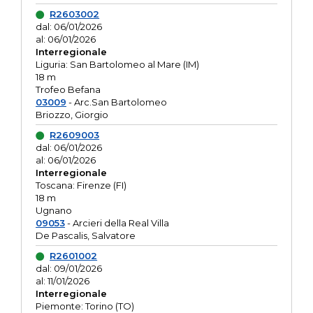
R2603002
dal: 06/01/2026
al: 06/01/2026
Interregionale
Liguria: San Bartolomeo al Mare (IM)
18 m
Trofeo Befana
03009
- Arc.San Bartolomeo
Briozzo, Giorgio
R2609003
dal: 06/01/2026
al: 06/01/2026
Interregionale
Toscana: Firenze (FI)
18 m
Ugnano
09053
- Arcieri della Real Villa
De Pascalis, Salvatore
R2601002
dal: 09/01/2026
al: 11/01/2026
Interregionale
Piemonte: Torino (TO)