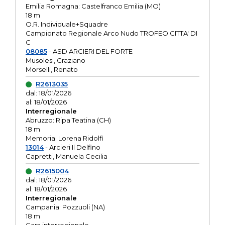
Emilia Romagna: Castelfranco Emilia (MO)
18 m
O.R. Individuale+Squadre
Campionato Regionale Arco Nudo TROFEO CITTA' DI
C
08085
- ASD ARCIERI DEL FORTE
Musolesi, Graziano
Morselli, Renato
R2613035
dal: 18/01/2026
al: 18/01/2026
Interregionale
Abruzzo: Ripa Teatina (CH)
18 m
Memorial Lorena Ridolfi
13014
- Arcieri Il Delfino
Capretti, Manuela Cecilia
R2615004
dal: 18/01/2026
al: 18/01/2026
Interregionale
Campania: Pozzuoli (NA)
18 m