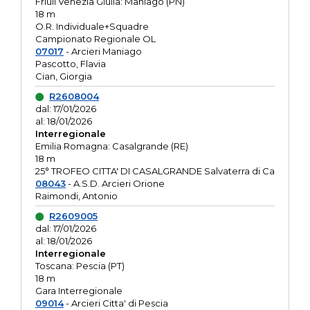
Friuli Venezia Giulia: Maniago (PN)
18 m
O.R. Individuale+Squadre
Campionato Regionale OL
07017
- Arcieri Maniago
Pascotto, Flavia
Cian, Giorgia
R2608004
dal: 17/01/2026
al: 18/01/2026
Interregionale
Emilia Romagna: Casalgrande (RE)
18 m
25° TROFEO CITTA' DI CASALGRANDE Salvaterra di Ca
08043
- A.S.D. Arcieri Orione
Raimondi, Antonio
R2609005
dal: 17/01/2026
al: 18/01/2026
Interregionale
Toscana: Pescia (PT)
18 m
Gara Interregionale
09014
- Arcieri Citta' di Pescia