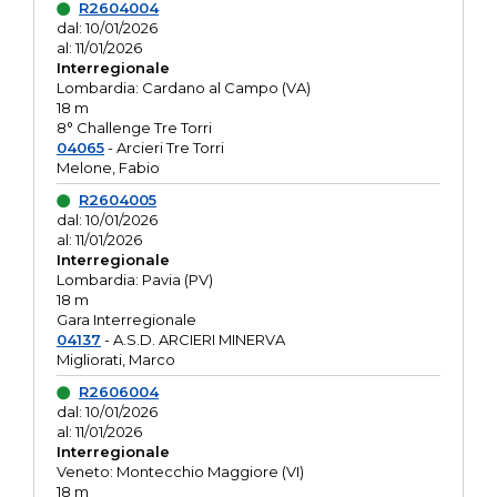
R2604004
dal: 10/01/2026
al: 11/01/2026
Interregionale
Lombardia: Cardano al Campo (VA)
18 m
8° Challenge Tre Torri
04065
- Arcieri Tre Torri
Melone, Fabio
R2604005
dal: 10/01/2026
al: 11/01/2026
Interregionale
Lombardia: Pavia (PV)
18 m
Gara Interregionale
04137
- A.S.D. ARCIERI MINERVA
Migliorati, Marco
R2606004
dal: 10/01/2026
al: 11/01/2026
Interregionale
Veneto: Montecchio Maggiore (VI)
18 m