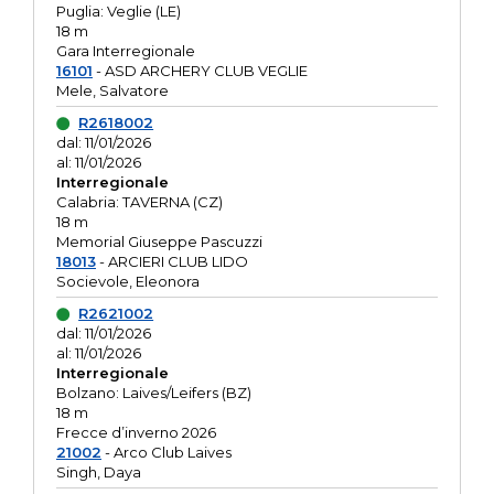
Puglia: Veglie (LE)
18 m
Gara Interregionale
16101
- ASD ARCHERY CLUB VEGLIE
Mele, Salvatore
R2618002
dal: 11/01/2026
al: 11/01/2026
Interregionale
Calabria: TAVERNA (CZ)
18 m
Memorial Giuseppe Pascuzzi
18013
- ARCIERI CLUB LIDO
Socievole, Eleonora
R2621002
dal: 11/01/2026
al: 11/01/2026
Interregionale
Bolzano: Laives/Leifers (BZ)
18 m
Frecce d’inverno 2026
21002
- Arco Club Laives
Singh, Daya