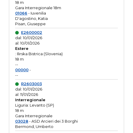
18 m
Gara Interregionale 18m
01066
- Iuvenilia
D'agostino, Katia
Pisan, Giuseppe
E2600002
dal: 10/01/2026
al: 10/01/2026
Estere
: Ilirska Bistrica (Slovenia)
18 m
--
00000
-
--
R2603003
dal: 10/01/2026
al: 11/01/2026
Interregionale
Liguria: Levanto (SP)
18 m
Gara Interregionale
03028
- ASD Arcieri dei 3 Borghi
Bermond, Umberto