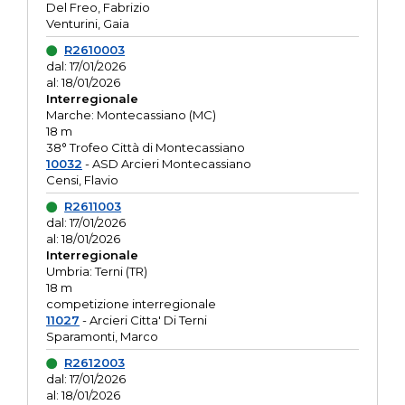
Del Freo, Fabrizio
Venturini, Gaia
R2610003
dal: 17/01/2026
al: 18/01/2026
Interregionale
Marche: Montecassiano (MC)
18 m
38° Trofeo Città di Montecassiano
10032
- ASD Arcieri Montecassiano
Censi, Flavio
R2611003
dal: 17/01/2026
al: 18/01/2026
Interregionale
Umbria: Terni (TR)
18 m
competizione interregionale
11027
- Arcieri Citta' Di Terni
Sparamonti, Marco
R2612003
dal: 17/01/2026
al: 18/01/2026