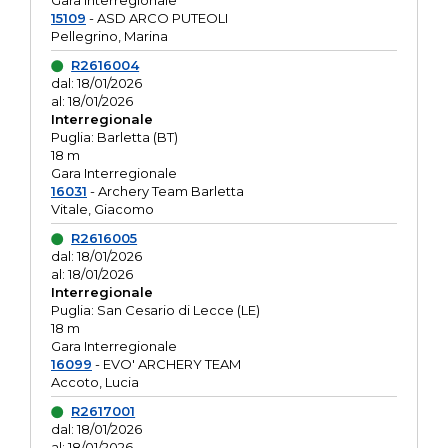
Gara interregionale
15109
- ASD ARCO PUTEOLI
Pellegrino, Marina
R2616004
dal: 18/01/2026
al: 18/01/2026
Interregionale
Puglia: Barletta (BT)
18 m
Gara Interregionale
16031
- Archery Team Barletta
Vitale, Giacomo
R2616005
dal: 18/01/2026
al: 18/01/2026
Interregionale
Puglia: San Cesario di Lecce (LE)
18 m
Gara Interregionale
16099
- EVO' ARCHERY TEAM
Accoto, Lucia
R2617001
dal: 18/01/2026
al: 18/01/2026