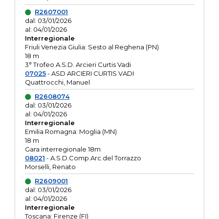
R2607001
dal: 03/01/2026
al: 04/01/2026
Interregionale
Friuli Venezia Giulia: Sesto al Reghena (PN)
18 m
3° Trofeo A.S.D. Arcieri Curtis Vadi
07025
- ASD ARCIERI CURTIS VADI
Quattrocchi, Manuel
R2608074
dal: 03/01/2026
al: 04/01/2026
Interregionale
Emilia Romagna: Moglia (MN)
18 m
Gara interregionale 18m
08021
- A.S.D.Comp.Arc.del Torrazzo
Morselli, Renato
R2609001
dal: 03/01/2026
al: 04/01/2026
Interregionale
Toscana: Firenze (FI)