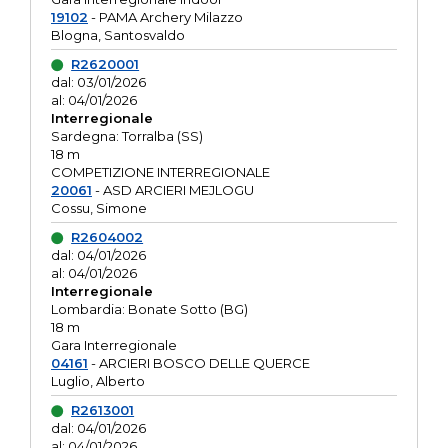
19102
- PAMA Archery Milazzo
Blogna, Santosvaldo
R2620001
dal: 03/01/2026
al: 04/01/2026
Interregionale
Sardegna: Torralba (SS)
18 m
COMPETIZIONE INTERREGIONALE
20061
- ASD ARCIERI MEJLOGU
Cossu, Simone
R2604002
dal: 04/01/2026
al: 04/01/2026
Interregionale
Lombardia: Bonate Sotto (BG)
18 m
Gara Interregionale
04161
- ARCIERI BOSCO DELLE QUERCE
Luglio, Alberto
R2613001
dal: 04/01/2026
al: 04/01/2026