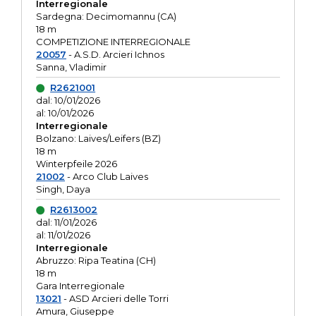
Interregionale
Sardegna: Decimomannu (CA)
18 m
COMPETIZIONE INTERREGIONALE
20057
- A.S.D. Arcieri Ichnos
Sanna, Vladimir
R2621001
dal: 10/01/2026
al: 10/01/2026
Interregionale
Bolzano: Laives/Leifers (BZ)
18 m
Winterpfeile 2026
21002
- Arco Club Laives
Singh, Daya
R2613002
dal: 11/01/2026
al: 11/01/2026
Interregionale
Abruzzo: Ripa Teatina (CH)
18 m
Gara Interregionale
13021
- ASD Arcieri delle Torri
Amura, Giuseppe