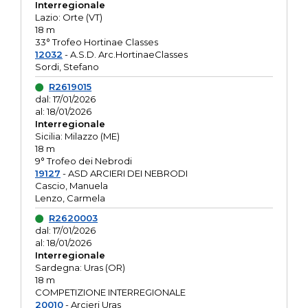
Interregionale
Lazio: Orte (VT)
18 m
33° Trofeo Hortinae Classes
12032
- A.S.D. Arc.HortinaeClasses
Sordi, Stefano
R2619015
dal: 17/01/2026
al: 18/01/2026
Interregionale
Sicilia: Milazzo (ME)
18 m
9° Trofeo dei Nebrodi
19127
- ASD ARCIERI DEI NEBRODI
Cascio, Manuela
Lenzo, Carmela
R2620003
dal: 17/01/2026
al: 18/01/2026
Interregionale
Sardegna: Uras (OR)
18 m
COMPETIZIONE INTERREGIONALE
20010
- Arcieri Uras