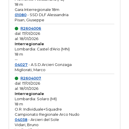
18 m
Gara Interregionale 18m
01080
- SSD DLF Alessandria
Pisan, Giuseppe
R2604006
dal: 17/01/2026
al: 18/01/2026
Interregionale
Lombardia: Castel d'Ario (MN)
18 m
--
04027
- A.S.D.Arcieri Gonzaga
Migliorati, Marco
R2604007
dal: 17/01/2026
al: 18/01/2026
Interregionale
Lombardia: Solaro (MI)
18 m
O.R. Individuale+Squadre
Campionato Regionale Arco Nudo
04038
- Arcieri del Sole
Vidari, Bruno