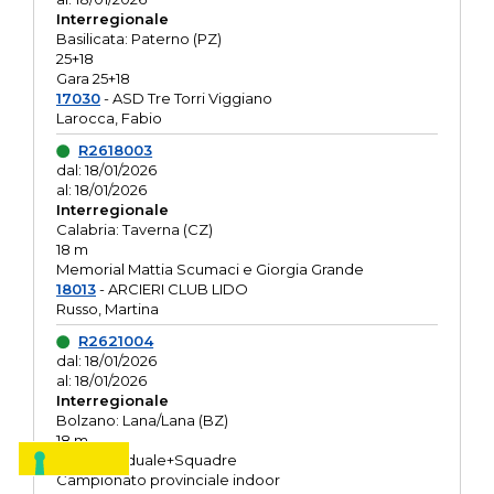
Interregionale
Basilicata: Paterno (PZ)
25+18
Gara 25+18
17030
- ASD Tre Torri Viggiano
Larocca, Fabio
R2618003
dal: 18/01/2026
al: 18/01/2026
Interregionale
Calabria: Taverna (CZ)
18 m
Memorial Mattia Scumaci e Giorgia Grande
18013
- ARCIERI CLUB LIDO
Russo, Martina
R2621004
dal: 18/01/2026
al: 18/01/2026
Interregionale
Bolzano: Lana/Lana (BZ)
18 m
O.R. Individuale+Squadre
Campionato provinciale indoor