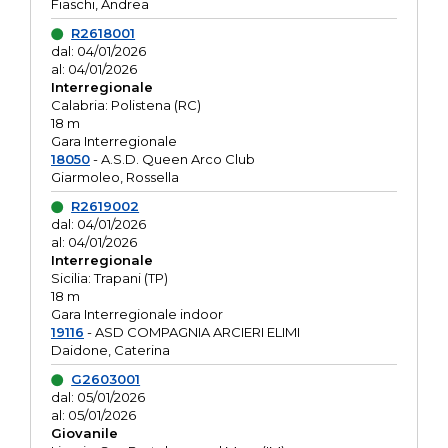
Fiaschi, Andrea
R2618001
dal: 04/01/2026
al: 04/01/2026
Interregionale
Calabria: Polistena (RC)
18 m
Gara Interregionale
18050
- A.S.D. Queen Arco Club
Giarmoleo, Rossella
R2619002
dal: 04/01/2026
al: 04/01/2026
Interregionale
Sicilia: Trapani (TP)
18 m
Gara Interregionale indoor
19116
- ASD COMPAGNIA ARCIERI ELIMI
Daidone, Caterina
G2603001
dal: 05/01/2026
al: 05/01/2026
Giovanile