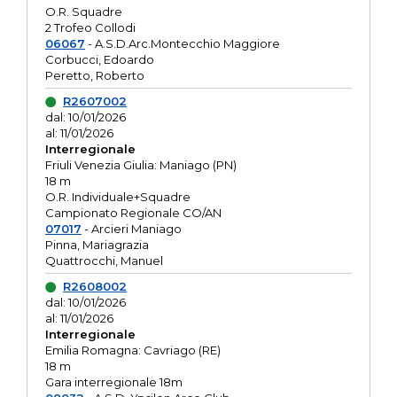
O.R. Squadre
2 Trofeo Collodi
06067
- A.S.D.Arc.Montecchio Maggiore
Corbucci, Edoardo
Peretto, Roberto
R2607002
dal: 10/01/2026
al: 11/01/2026
Interregionale
Friuli Venezia Giulia: Maniago (PN)
18 m
O.R. Individuale+Squadre
Campionato Regionale CO/AN
07017
- Arcieri Maniago
Pinna, Mariagrazia
Quattrocchi, Manuel
R2608002
dal: 10/01/2026
al: 11/01/2026
Interregionale
Emilia Romagna: Cavriago (RE)
18 m
Gara interregionale 18m