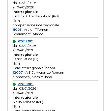
dal: 03/01/2026
al: 04/01/2026
Interregionale
Umbria: Città di Castello (PG)
18 m
competizione interregionale
11005
- Arcieri Tifernum
Sparamonti, Marco
R2612001
dal: 03/01/2026
al: 04/01/2026
Interregionale
Lazio: Latina (LT)
18 m
Gara Interregionale indoor
12007
- A.S.D. Arcieri Le Rondini
Monachesi, Massimiliano
R2619001
dal: 03/01/2026
al: 04/01/2026
Interregionale
Sicilia: Milazzo (ME)
18 m
Gara Interregionale indoor