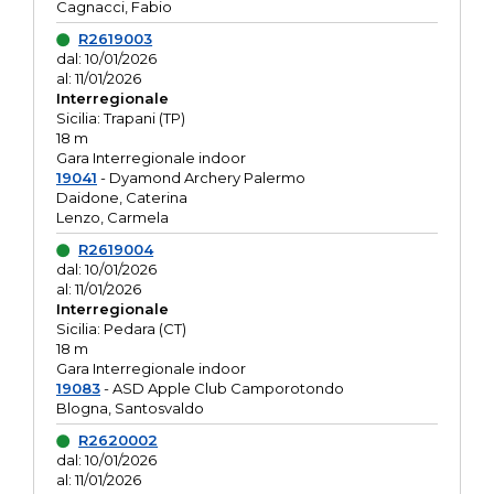
Cagnacci, Fabio
R2619003
dal: 10/01/2026
al: 11/01/2026
Interregionale
Sicilia: Trapani (TP)
18 m
Gara Interregionale indoor
19041
- Dyamond Archery Palermo
Daidone, Caterina
Lenzo, Carmela
R2619004
dal: 10/01/2026
al: 11/01/2026
Interregionale
Sicilia: Pedara (CT)
18 m
Gara Interregionale indoor
19083
- ASD Apple Club Camporotondo
Blogna, Santosvaldo
R2620002
dal: 10/01/2026
al: 11/01/2026