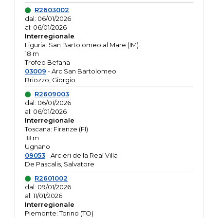
R2603002
dal: 06/01/2026
al: 06/01/2026
Interregionale
Liguria: San Bartolomeo al Mare (IM)
18 m
Trofeo Befana
03009
- Arc.San Bartolomeo
Briozzo, Giorgio
R2609003
dal: 06/01/2026
al: 06/01/2026
Interregionale
Toscana: Firenze (FI)
18 m
Ugnano
09053
- Arcieri della Real Villa
De Pascalis, Salvatore
R2601002
dal: 09/01/2026
al: 11/01/2026
Interregionale
Piemonte: Torino (TO)