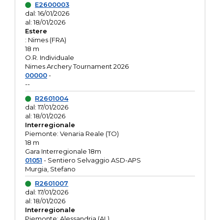
E2600003
dal: 16/01/2026
al: 18/01/2026
Estere
: Nimes (FRA)
18 m
O.R. Individuale
Nimes Archery Tournament 2026
00000
-
--
R2601004
dal: 17/01/2026
al: 18/01/2026
Interregionale
Piemonte: Venaria Reale (TO)
18 m
Gara Interregionale 18m
01051
- Sentiero Selvaggio ASD-APS
Murgia, Stefano
R2601007
dal: 17/01/2026
al: 18/01/2026
Interregionale
Piemonte: Alessandria (AL)