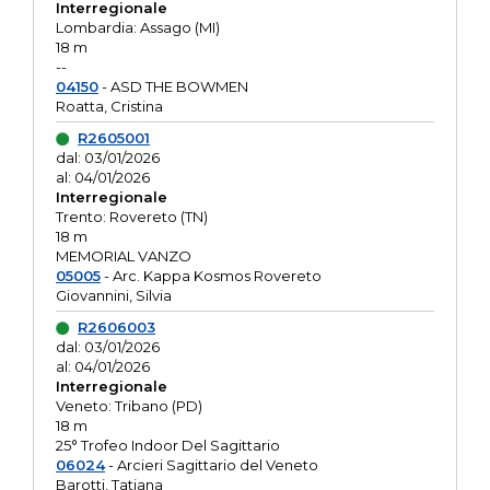
Interregionale
Lombardia: Assago (MI)
18 m
--
04150
- ASD THE BOWMEN
Roatta, Cristina
R2605001
dal: 03/01/2026
al: 04/01/2026
Interregionale
Trento: Rovereto (TN)
18 m
MEMORIAL VANZO
05005
- Arc. Kappa Kosmos Rovereto
Giovannini, Silvia
R2606003
dal: 03/01/2026
al: 04/01/2026
Interregionale
Veneto: Tribano (PD)
18 m
25° Trofeo Indoor Del Sagittario
06024
- Arcieri Sagittario del Veneto
Barotti, Tatiana