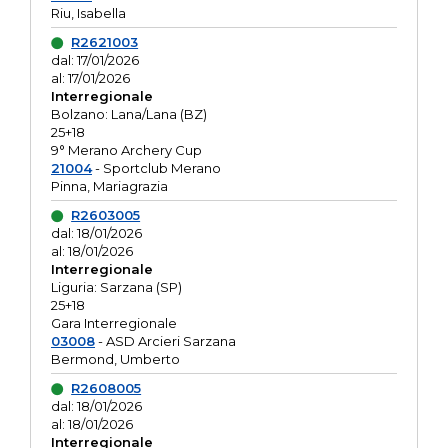
Riu, Isabella
R2621003
dal: 17/01/2026
al: 17/01/2026
Interregionale
Bolzano: Lana/Lana (BZ)
25+18
9° Merano Archery Cup
21004
- Sportclub Merano
Pinna, Mariagrazia
R2603005
dal: 18/01/2026
al: 18/01/2026
Interregionale
Liguria: Sarzana (SP)
25+18
Gara Interregionale
03008
- ASD Arcieri Sarzana
Bermond, Umberto
R2608005
dal: 18/01/2026
al: 18/01/2026
Interregionale