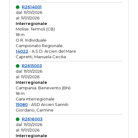
R2614001
dal: 11/01/2026
al: 11/01/2026
Interregionale
Molise: Termoli (CB)
18 m
O.R. Individuale
Campionato Regionale
14022
- A.S.D. Arcieri del Mare
Capretti, Manuela Cecilia
R2615003
dal: 11/01/2026
al: 11/01/2026
Interregionale
Campania: Benevento (BN)
18 m
Gara interregionale
15080
- ASD Arcieri Sanniti
Giordano, Carmine
R2616003
dal: 11/01/2026
al: 11/01/2026
Interregionale