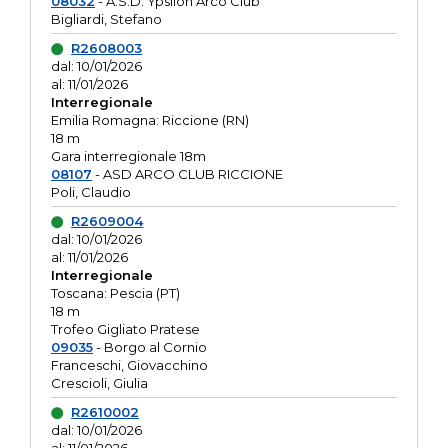
08032
- A.S.D. Ypsilon Arco Club
Bigliardi, Stefano
R2608003
dal: 10/01/2026
al: 11/01/2026
Interregionale
Emilia Romagna: Riccione (RN)
18 m
Gara interregionale 18m
08107
- ASD ARCO CLUB RICCIONE
Poli, Claudio
R2609004
dal: 10/01/2026
al: 11/01/2026
Interregionale
Toscana: Pescia (PT)
18 m
Trofeo Gigliato Pratese
09035
- Borgo al Cornio
Franceschi, Giovacchino
Crescioli, Giulia
R2610002
dal: 10/01/2026