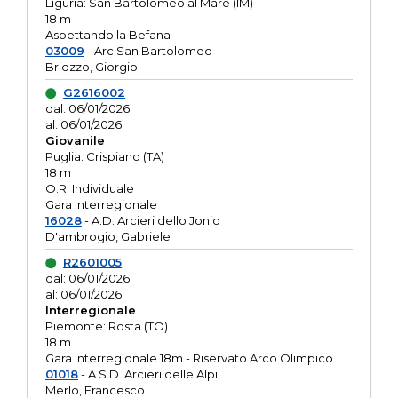
Liguria: San Bartolomeo al Mare (IM)
18 m
Aspettando la Befana
03009
- Arc.San Bartolomeo
Briozzo, Giorgio
G2616002
dal: 06/01/2026
al: 06/01/2026
Giovanile
Puglia: Crispiano (TA)
18 m
O.R. Individuale
Gara Interregionale
16028
- A.D. Arcieri dello Jonio
D'ambrogio, Gabriele
R2601005
dal: 06/01/2026
al: 06/01/2026
Interregionale
Piemonte: Rosta (TO)
18 m
Gara Interregionale 18m - Riservato Arco Olimpico
01018
- A.S.D. Arcieri delle Alpi
Merlo, Francesco