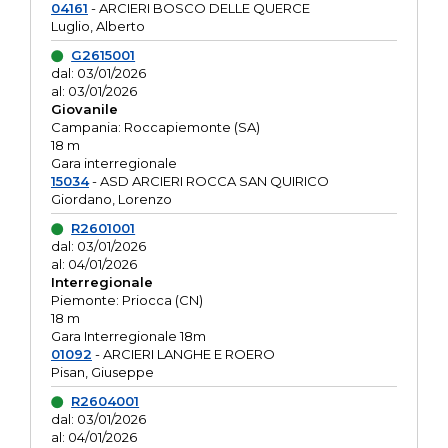
04161
- ARCIERI BOSCO DELLE QUERCE
Luglio, Alberto
G2615001
dal: 03/01/2026
al: 03/01/2026
Giovanile
Campania: Roccapiemonte (SA)
18 m
Gara interregionale
15034
- ASD ARCIERI ROCCA SAN QUIRICO
Giordano, Lorenzo
R2601001
dal: 03/01/2026
al: 04/01/2026
Interregionale
Piemonte: Priocca (CN)
18 m
Gara Interregionale 18m
01092
- ARCIERI LANGHE E ROERO
Pisan, Giuseppe
R2604001
dal: 03/01/2026
al: 04/01/2026