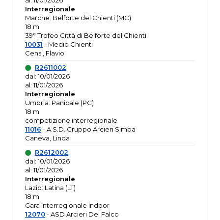
al: 11/01/2026
Interregionale
Marche: Belforte del Chienti (MC)
18 m
39° Trofeo Città di Belforte del Chienti.
10031
- Medio Chienti
Censi, Flavio
R2611002
dal: 10/01/2026
al: 11/01/2026
Interregionale
Umbria: Panicale (PG)
18 m
competizione interregionale
11016
- A.S.D. Gruppo Arcieri Simba
Caneva, Linda
R2612002
dal: 10/01/2026
al: 11/01/2026
Interregionale
Lazio: Latina (LT)
18 m
Gara Interregionale indoor
12070
- ASD Arcieri Del Falco