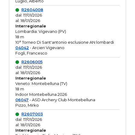
Luglio, Alberto
R2604008
dal: 17/01/2026
al: 18/01/2026
Interregionale
Lombardia: Vigevano (PV)
18 m
10° Torneo Di Sant'antonio esclusione AN lombardi
04042
- Arcieri Vigevano
Fogli, Francesco
R2606005
dal: 17/01/2026
al: 18/01/2026
Interregionale
Veneto: Montebelluna (TV)
18 m
Indoor Montebelluna 2026
06047
- ASD Archery Club Montebelluna
Pizzo, Mirko
R2607003
dal: 17/01/2026
al: 18/01/2026
Interregionale