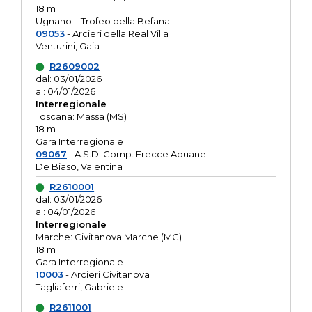
18 m
Ugnano – Trofeo della Befana
09053
- Arcieri della Real Villa
Venturini, Gaia
R2609002
dal: 03/01/2026
al: 04/01/2026
Interregionale
Toscana: Massa (MS)
18 m
Gara Interregionale
09067
- A.S.D. Comp. Frecce Apuane
De Biaso, Valentina
R2610001
dal: 03/01/2026
al: 04/01/2026
Interregionale
Marche: Civitanova Marche (MC)
18 m
Gara Interregionale
10003
- Arcieri Civitanova
Tagliaferri, Gabriele
R2611001