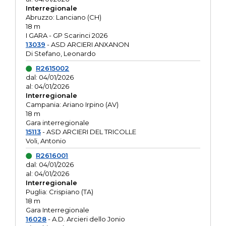
Interregionale
Abruzzo: Lanciano (CH)
18 m
I GARA - GP Scarinci 2026
13039
- ASD ARCIERI ANXANON
Di Stefano, Leonardo
R2615002
dal: 04/01/2026
al: 04/01/2026
Interregionale
Campania: Ariano Irpino (AV)
18 m
Gara interregionale
15113
- ASD ARCIERI DEL TRICOLLE
Voli, Antonio
R2616001
dal: 04/01/2026
al: 04/01/2026
Interregionale
Puglia: Crispiano (TA)
18 m
Gara Interregionale
16028
- A.D. Arcieri dello Jonio