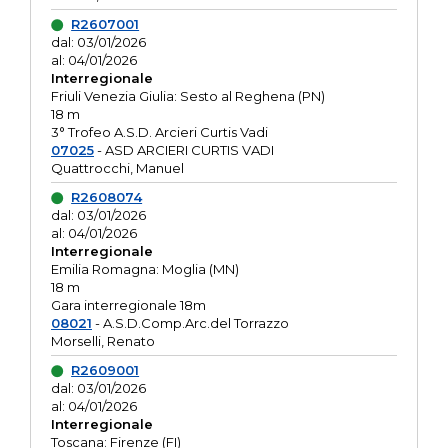
R2607001
dal: 03/01/2026
al: 04/01/2026
Interregionale
Friuli Venezia Giulia: Sesto al Reghena (PN)
18 m
3° Trofeo A.S.D. Arcieri Curtis Vadi
07025
- ASD ARCIERI CURTIS VADI
Quattrocchi, Manuel
R2608074
dal: 03/01/2026
al: 04/01/2026
Interregionale
Emilia Romagna: Moglia (MN)
18 m
Gara interregionale 18m
08021
- A.S.D.Comp.Arc.del Torrazzo
Morselli, Renato
R2609001
dal: 03/01/2026
al: 04/01/2026
Interregionale
Toscana: Firenze (FI)