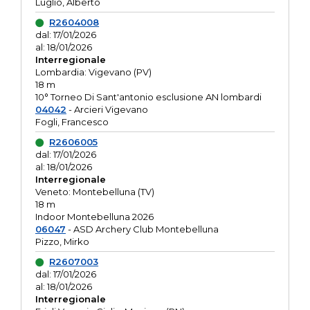
Luglio, Alberto
R2604008
dal: 17/01/2026
al: 18/01/2026
Interregionale
Lombardia: Vigevano (PV)
18 m
10° Torneo Di Sant'antonio esclusione AN lombardi
04042
- Arcieri Vigevano
Fogli, Francesco
R2606005
dal: 17/01/2026
al: 18/01/2026
Interregionale
Veneto: Montebelluna (TV)
18 m
Indoor Montebelluna 2026
06047
- ASD Archery Club Montebelluna
Pizzo, Mirko
R2607003
dal: 17/01/2026
al: 18/01/2026
Interregionale