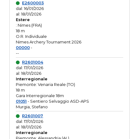
E2600003
dal: 16/01/2026
al: 18/01/2026
Estere
: Nimes (FRA)
18 m
O.R. Individuale
Nimes Archery Tournament 2026
00000
-
--
R2601004
dal: 17/01/2026
al: 18/01/2026
Interregionale
Piemonte: Venaria Reale (TO)
18 m
Gara Interregionale 18m
01051
- Sentiero Selvaggio ASD-APS
Murgia, Stefano
R2601007
dal: 17/01/2026
al: 18/01/2026
Interregionale
Piemonte: Alessandria (AL)