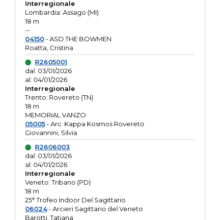
Interregionale
Lombardia: Assago (MI)
18 m
--
04150
- ASD THE BOWMEN
Roatta, Cristina
R2605001
dal: 03/01/2026
al: 04/01/2026
Interregionale
Trento: Rovereto (TN)
18 m
MEMORIAL VANZO
05005
- Arc. Kappa Kosmos Rovereto
Giovannini, Silvia
R2606003
dal: 03/01/2026
al: 04/01/2026
Interregionale
Veneto: Tribano (PD)
18 m
25° Trofeo Indoor Del Sagittario
06024
- Arcieri Sagittario del Veneto
Barotti, Tatiana