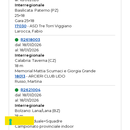
Interregionale
Basilicata: Paterno (PZ)
25+18
Gara 25+18
17030
- ASD Tre Torri Viggiano
Larocca, Fabio
R2618003
dal: 18/01/2026
al: 18/01/2026
Interregionale
Calabria: Taverna (CZ)
18 m
Memorial Mattia Scumaci e Giorgia Grande
18013
- ARCIERI CLUB LIDO
Russo, Martina
R2621004
dal: 18/01/2026
al: 18/01/2026
Interregionale
Bolzano: Lana/Lana (BZ)
18 m
O.R. Individuale+Squadre
Campionato provinciale indoor