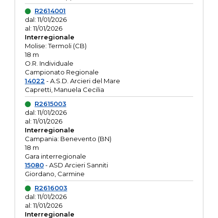
R2614001
dal: 11/01/2026
al: 11/01/2026
Interregionale
Molise: Termoli (CB)
18 m
O.R. Individuale
Campionato Regionale
14022
- A.S.D. Arcieri del Mare
Capretti, Manuela Cecilia
R2615003
dal: 11/01/2026
al: 11/01/2026
Interregionale
Campania: Benevento (BN)
18 m
Gara interregionale
15080
- ASD Arcieri Sanniti
Giordano, Carmine
R2616003
dal: 11/01/2026
al: 11/01/2026
Interregionale