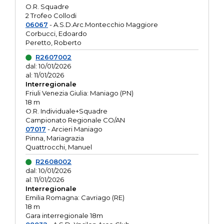
O.R. Squadre
2 Trofeo Collodi
06067
- A.S.D.Arc.Montecchio Maggiore
Corbucci, Edoardo
Peretto, Roberto
R2607002
dal: 10/01/2026
al: 11/01/2026
Interregionale
Friuli Venezia Giulia: Maniago (PN)
18 m
O.R. Individuale+Squadre
Campionato Regionale CO/AN
07017
- Arcieri Maniago
Pinna, Mariagrazia
Quattrocchi, Manuel
R2608002
dal: 10/01/2026
al: 11/01/2026
Interregionale
Emilia Romagna: Cavriago (RE)
18 m
Gara interregionale 18m