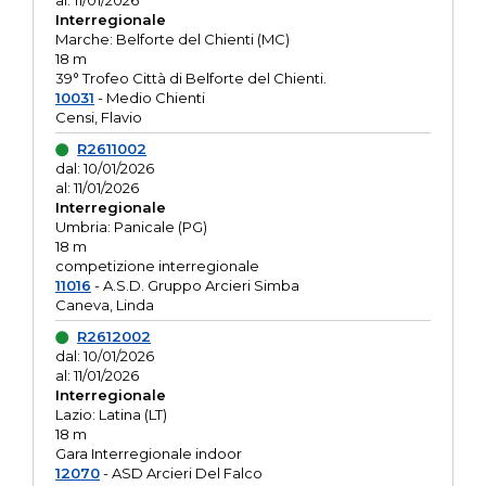
al: 11/01/2026
Interregionale
Marche: Belforte del Chienti (MC)
18 m
39° Trofeo Città di Belforte del Chienti.
10031
- Medio Chienti
Censi, Flavio
R2611002
dal: 10/01/2026
al: 11/01/2026
Interregionale
Umbria: Panicale (PG)
18 m
competizione interregionale
11016
- A.S.D. Gruppo Arcieri Simba
Caneva, Linda
R2612002
dal: 10/01/2026
al: 11/01/2026
Interregionale
Lazio: Latina (LT)
18 m
Gara Interregionale indoor
12070
- ASD Arcieri Del Falco