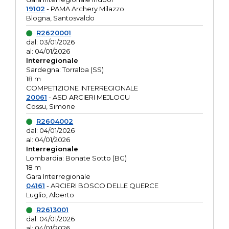
19102
- PAMA Archery Milazzo
Blogna, Santosvaldo
R2620001
dal: 03/01/2026
al: 04/01/2026
Interregionale
Sardegna: Torralba (SS)
18 m
COMPETIZIONE INTERREGIONALE
20061
- ASD ARCIERI MEJLOGU
Cossu, Simone
R2604002
dal: 04/01/2026
al: 04/01/2026
Interregionale
Lombardia: Bonate Sotto (BG)
18 m
Gara Interregionale
04161
- ARCIERI BOSCO DELLE QUERCE
Luglio, Alberto
R2613001
dal: 04/01/2026
al: 04/01/2026