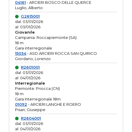
04161
- ARCIERI BOSCO DELLE QUERCE
Luglio, Alberto
G2615001
dal: 03/01/2026
al: 03/01/2026
Giovanile
Campania: Roccapiemonte (SA)
18 m
Gara interregionale
15034
- ASD ARCIERI ROCCA SAN QUIRICO
Giordano, Lorenzo
R2601001
dal: 03/01/2026
al: 04/01/2026
Interregionale
Piemonte: Priocca (CN)
18 m
Gara Interregionale 18m
01092
- ARCIERI LANGHE E ROERO
Pisan, Giuseppe
R2604001
dal: 03/01/2026
al: 04/01/2026