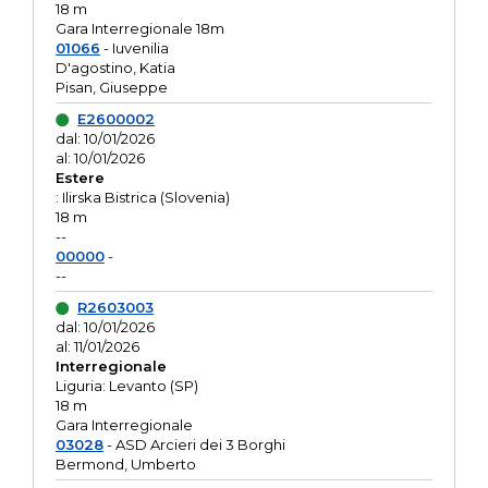
18 m
Gara Interregionale 18m
01066
- Iuvenilia
D'agostino, Katia
Pisan, Giuseppe
E2600002
dal: 10/01/2026
al: 10/01/2026
Estere
: Ilirska Bistrica (Slovenia)
18 m
--
00000
-
--
R2603003
dal: 10/01/2026
al: 11/01/2026
Interregionale
Liguria: Levanto (SP)
18 m
Gara Interregionale
03028
- ASD Arcieri dei 3 Borghi
Bermond, Umberto