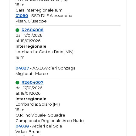
18 m
Gara Interregionale 18m
01080
- SSD DLF Alessandria
Pisan, Giuseppe
R2604006
dal: 17/01/2026
al: 18/01/2026
Interregionale
Lombardia: Castel d'Ario (MN)
18 m
--
04027
- A.S.D.Arcieri Gonzaga
Migliorati, Marco
R2604007
dal: 17/01/2026
al: 18/01/2026
Interregionale
Lombardia: Solaro (MI)
18 m
O.R. Individuale+Squadre
Campionato Regionale Arco Nudo
04038
- Arcieri del Sole
Vidari, Bruno