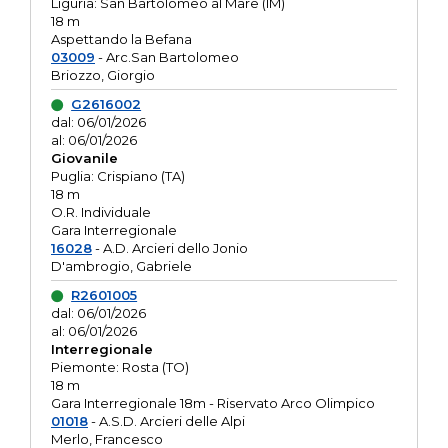
Liguria: San Bartolomeo al Mare (IM)
18 m
Aspettando la Befana
03009
- Arc.San Bartolomeo
Briozzo, Giorgio
G2616002
dal: 06/01/2026
al: 06/01/2026
Giovanile
Puglia: Crispiano (TA)
18 m
O.R. Individuale
Gara Interregionale
16028
- A.D. Arcieri dello Jonio
D'ambrogio, Gabriele
R2601005
dal: 06/01/2026
al: 06/01/2026
Interregionale
Piemonte: Rosta (TO)
18 m
Gara Interregionale 18m - Riservato Arco Olimpico
01018
- A.S.D. Arcieri delle Alpi
Merlo, Francesco