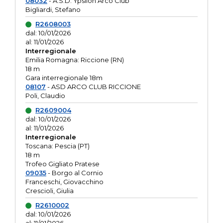
08032
- A.S.D. Ypsilon Arco Club
Bigliardi, Stefano
R2608003
dal: 10/01/2026
al: 11/01/2026
Interregionale
Emilia Romagna: Riccione (RN)
18 m
Gara interregionale 18m
08107
- ASD ARCO CLUB RICCIONE
Poli, Claudio
R2609004
dal: 10/01/2026
al: 11/01/2026
Interregionale
Toscana: Pescia (PT)
18 m
Trofeo Gigliato Pratese
09035
- Borgo al Cornio
Franceschi, Giovacchino
Crescioli, Giulia
R2610002
dal: 10/01/2026