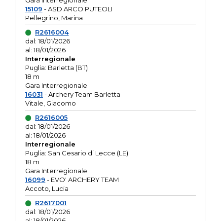
Gara interregionale
15109
- ASD ARCO PUTEOLI
Pellegrino, Marina
R2616004
dal: 18/01/2026
al: 18/01/2026
Interregionale
Puglia: Barletta (BT)
18 m
Gara Interregionale
16031
- Archery Team Barletta
Vitale, Giacomo
R2616005
dal: 18/01/2026
al: 18/01/2026
Interregionale
Puglia: San Cesario di Lecce (LE)
18 m
Gara Interregionale
16099
- EVO' ARCHERY TEAM
Accoto, Lucia
R2617001
dal: 18/01/2026
al: 18/01/2026