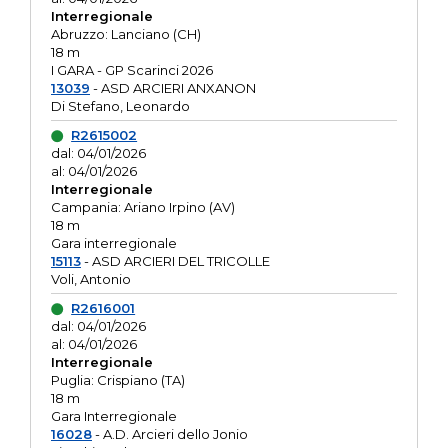
Interregionale
Abruzzo: Lanciano (CH)
18 m
I GARA - GP Scarinci 2026
13039
- ASD ARCIERI ANXANON
Di Stefano, Leonardo
R2615002
dal: 04/01/2026
al: 04/01/2026
Interregionale
Campania: Ariano Irpino (AV)
18 m
Gara interregionale
15113
- ASD ARCIERI DEL TRICOLLE
Voli, Antonio
R2616001
dal: 04/01/2026
al: 04/01/2026
Interregionale
Puglia: Crispiano (TA)
18 m
Gara Interregionale
16028
- A.D. Arcieri dello Jonio