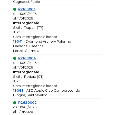
Cagnacci, Fabio
R2619003
dal: 10/01/2026
al: 11/01/2026
Interregionale
Sicilia: Trapani (TP)
18 m
Gara Interregionale indoor
19041
- Dyamond Archery Palermo
Daidone, Caterina
Lenzo, Carmela
R2619004
dal: 10/01/2026
al: 11/01/2026
Interregionale
Sicilia: Pedara (CT)
18 m
Gara Interregionale indoor
19083
- ASD Apple Club Camporotondo
Blogna, Santosvaldo
R2620002
dal: 10/01/2026
al: 11/01/2026