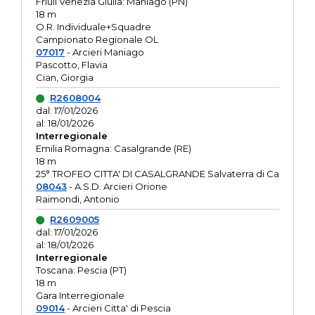
Friuli Venezia Giulia: Maniago (PN)
18 m
O.R. Individuale+Squadre
Campionato Regionale OL
07017
- Arcieri Maniago
Pascotto, Flavia
Cian, Giorgia
R2608004
dal: 17/01/2026
al: 18/01/2026
Interregionale
Emilia Romagna: Casalgrande (RE)
18 m
25° TROFEO CITTA' DI CASALGRANDE Salvaterra di Ca
08043
- A.S.D. Arcieri Orione
Raimondi, Antonio
R2609005
dal: 17/01/2026
al: 18/01/2026
Interregionale
Toscana: Pescia (PT)
18 m
Gara Interregionale
09014
- Arcieri Citta' di Pescia