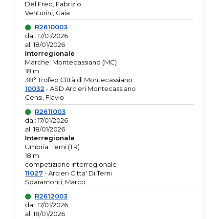
Del Freo, Fabrizio
Venturini, Gaia
R2610003
dal: 17/01/2026
al: 18/01/2026
Interregionale
Marche: Montecassiano (MC)
18 m
38° Trofeo Città di Montecassiano
10032
- ASD Arcieri Montecassiano
Censi, Flavio
R2611003
dal: 17/01/2026
al: 18/01/2026
Interregionale
Umbria: Terni (TR)
18 m
competizione interregionale
11027
- Arcieri Citta' Di Terni
Sparamonti, Marco
R2612003
dal: 17/01/2026
al: 18/01/2026