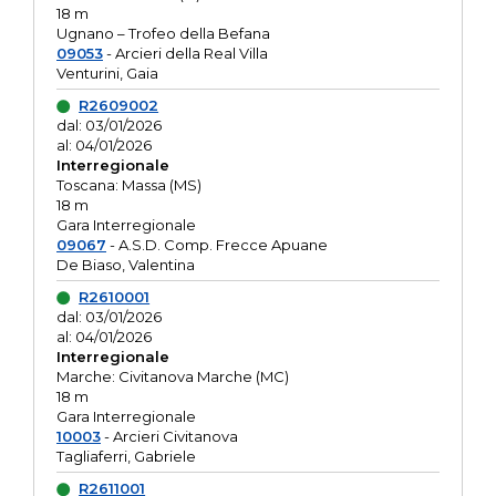
18 m
Ugnano – Trofeo della Befana
09053
- Arcieri della Real Villa
Venturini, Gaia
R2609002
dal: 03/01/2026
al: 04/01/2026
Interregionale
Toscana: Massa (MS)
18 m
Gara Interregionale
09067
- A.S.D. Comp. Frecce Apuane
De Biaso, Valentina
R2610001
dal: 03/01/2026
al: 04/01/2026
Interregionale
Marche: Civitanova Marche (MC)
18 m
Gara Interregionale
10003
- Arcieri Civitanova
Tagliaferri, Gabriele
R2611001