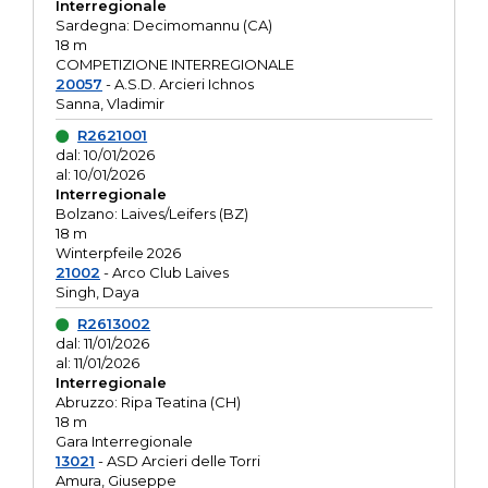
Interregionale
Sardegna: Decimomannu (CA)
18 m
COMPETIZIONE INTERREGIONALE
20057
- A.S.D. Arcieri Ichnos
Sanna, Vladimir
R2621001
dal: 10/01/2026
al: 10/01/2026
Interregionale
Bolzano: Laives/Leifers (BZ)
18 m
Winterpfeile 2026
21002
- Arco Club Laives
Singh, Daya
R2613002
dal: 11/01/2026
al: 11/01/2026
Interregionale
Abruzzo: Ripa Teatina (CH)
18 m
Gara Interregionale
13021
- ASD Arcieri delle Torri
Amura, Giuseppe