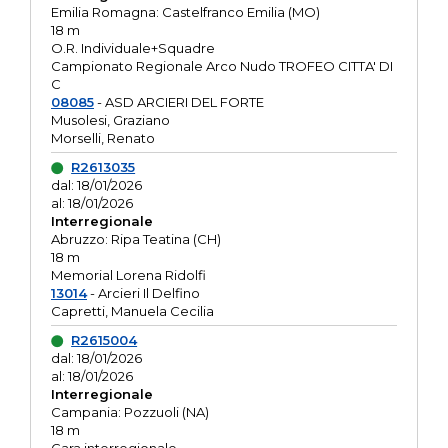
Emilia Romagna: Castelfranco Emilia (MO)
18 m
O.R. Individuale+Squadre
Campionato Regionale Arco Nudo TROFEO CITTA' DI
C
08085
- ASD ARCIERI DEL FORTE
Musolesi, Graziano
Morselli, Renato
R2613035
dal: 18/01/2026
al: 18/01/2026
Interregionale
Abruzzo: Ripa Teatina (CH)
18 m
Memorial Lorena Ridolfi
13014
- Arcieri Il Delfino
Capretti, Manuela Cecilia
R2615004
dal: 18/01/2026
al: 18/01/2026
Interregionale
Campania: Pozzuoli (NA)
18 m