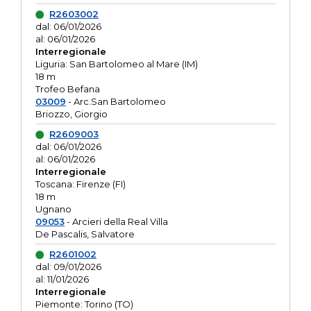
R2603002
dal: 06/01/2026
al: 06/01/2026
Interregionale
Liguria: San Bartolomeo al Mare (IM)
18 m
Trofeo Befana
03009
- Arc.San Bartolomeo
Briozzo, Giorgio
R2609003
dal: 06/01/2026
al: 06/01/2026
Interregionale
Toscana: Firenze (FI)
18 m
Ugnano
09053
- Arcieri della Real Villa
De Pascalis, Salvatore
R2601002
dal: 09/01/2026
al: 11/01/2026
Interregionale
Piemonte: Torino (TO)