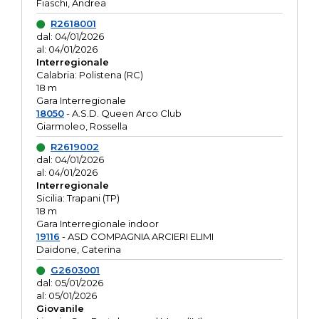
Fiaschi, Andrea
R2618001
dal: 04/01/2026
al: 04/01/2026
Interregionale
Calabria: Polistena (RC)
18 m
Gara Interregionale
18050
- A.S.D. Queen Arco Club
Giarmoleo, Rossella
R2619002
dal: 04/01/2026
al: 04/01/2026
Interregionale
Sicilia: Trapani (TP)
18 m
Gara Interregionale indoor
19116
- ASD COMPAGNIA ARCIERI ELIMI
Daidone, Caterina
G2603001
dal: 05/01/2026
al: 05/01/2026
Giovanile