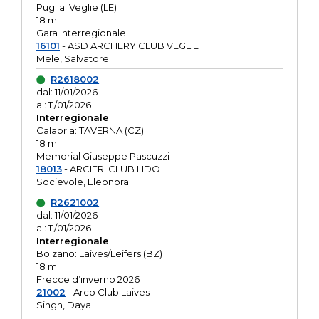
Puglia: Veglie (LE)
18 m
Gara Interregionale
16101
- ASD ARCHERY CLUB VEGLIE
Mele, Salvatore
R2618002
dal: 11/01/2026
al: 11/01/2026
Interregionale
Calabria: TAVERNA (CZ)
18 m
Memorial Giuseppe Pascuzzi
18013
- ARCIERI CLUB LIDO
Socievole, Eleonora
R2621002
dal: 11/01/2026
al: 11/01/2026
Interregionale
Bolzano: Laives/Leifers (BZ)
18 m
Frecce d’inverno 2026
21002
- Arco Club Laives
Singh, Daya