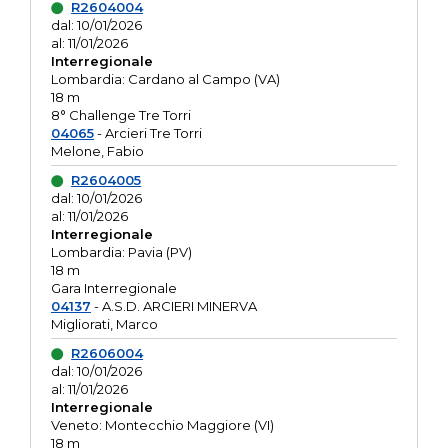
R2604004
dal: 10/01/2026
al: 11/01/2026
Interregionale
Lombardia: Cardano al Campo (VA)
18 m
8° Challenge Tre Torri
04065
- Arcieri Tre Torri
Melone, Fabio
R2604005
dal: 10/01/2026
al: 11/01/2026
Interregionale
Lombardia: Pavia (PV)
18 m
Gara Interregionale
04137
- A.S.D. ARCIERI MINERVA
Migliorati, Marco
R2606004
dal: 10/01/2026
al: 11/01/2026
Interregionale
Veneto: Montecchio Maggiore (VI)
18 m