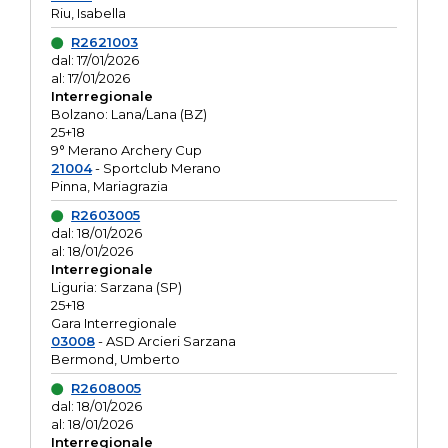
Riu, Isabella
R2621003
dal: 17/01/2026
al: 17/01/2026
Interregionale
Bolzano: Lana/Lana (BZ)
25+18
9° Merano Archery Cup
21004
- Sportclub Merano
Pinna, Mariagrazia
R2603005
dal: 18/01/2026
al: 18/01/2026
Interregionale
Liguria: Sarzana (SP)
25+18
Gara Interregionale
03008
- ASD Arcieri Sarzana
Bermond, Umberto
R2608005
dal: 18/01/2026
al: 18/01/2026
Interregionale