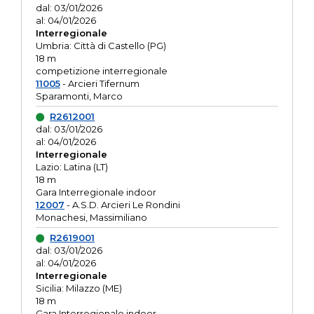
dal: 03/01/2026
al: 04/01/2026
Interregionale
Umbria: Città di Castello (PG)
18 m
competizione interregionale
11005
- Arcieri Tifernum
Sparamonti, Marco
R2612001
dal: 03/01/2026
al: 04/01/2026
Interregionale
Lazio: Latina (LT)
18 m
Gara Interregionale indoor
12007
- A.S.D. Arcieri Le Rondini
Monachesi, Massimiliano
R2619001
dal: 03/01/2026
al: 04/01/2026
Interregionale
Sicilia: Milazzo (ME)
18 m
Gara Interregionale indoor