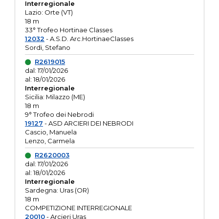
Interregionale
Lazio: Orte (VT)
18 m
33° Trofeo Hortinae Classes
12032
- A.S.D. Arc.HortinaeClasses
Sordi, Stefano
R2619015
dal: 17/01/2026
al: 18/01/2026
Interregionale
Sicilia: Milazzo (ME)
18 m
9° Trofeo dei Nebrodi
19127
- ASD ARCIERI DEI NEBRODI
Cascio, Manuela
Lenzo, Carmela
R2620003
dal: 17/01/2026
al: 18/01/2026
Interregionale
Sardegna: Uras (OR)
18 m
COMPETIZIONE INTERREGIONALE
20010
- Arcieri Uras