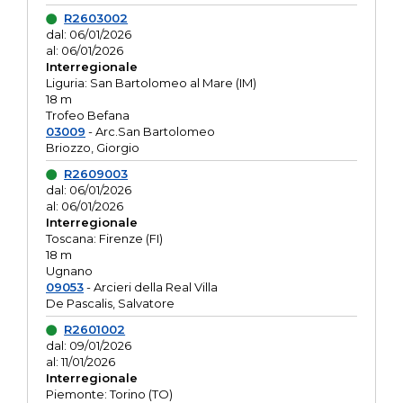
R2603002
dal: 06/01/2026
al: 06/01/2026
Interregionale
Liguria: San Bartolomeo al Mare (IM)
18 m
Trofeo Befana
03009
- Arc.San Bartolomeo
Briozzo, Giorgio
R2609003
dal: 06/01/2026
al: 06/01/2026
Interregionale
Toscana: Firenze (FI)
18 m
Ugnano
09053
- Arcieri della Real Villa
De Pascalis, Salvatore
R2601002
dal: 09/01/2026
al: 11/01/2026
Interregionale
Piemonte: Torino (TO)