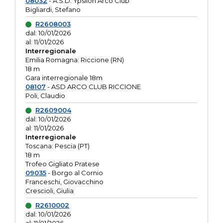
08032
- A.S.D. Ypsilon Arco Club
Bigliardi, Stefano
R2608003
dal: 10/01/2026
al: 11/01/2026
Interregionale
Emilia Romagna: Riccione (RN)
18 m
Gara interregionale 18m
08107
- ASD ARCO CLUB RICCIONE
Poli, Claudio
R2609004
dal: 10/01/2026
al: 11/01/2026
Interregionale
Toscana: Pescia (PT)
18 m
Trofeo Gigliato Pratese
09035
- Borgo al Cornio
Franceschi, Giovacchino
Crescioli, Giulia
R2610002
dal: 10/01/2026