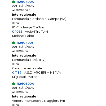
R2604004
dal: 10/01/2026
al: 11/01/2026
Interregionale
Lombardia: Cardano al Campo (VA)
18 m
8° Challenge Tre Torri
04065
- Arcieri Tre Torri
Melone, Fabio
R2604005
dal: 10/01/2026
al: 11/01/2026
Interregionale
Lombardia: Pavia (PV)
18 m
Gara Interregionale
04137
- A.S.D. ARCIERI MINERVA
Migliorati, Marco
R2606004
dal: 10/01/2026
al: 11/01/2026
Interregionale
Veneto: Montecchio Maggiore (VI)
18 m