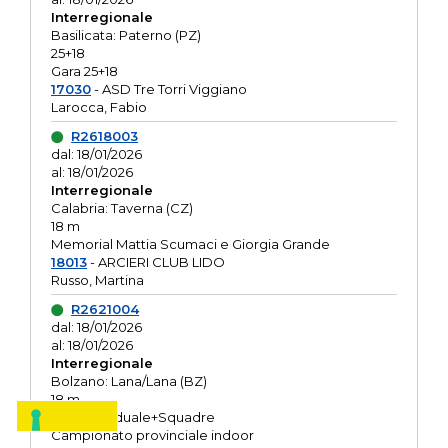
Interregionale
Basilicata: Paterno (PZ)
25+18
Gara 25+18
17030
- ASD Tre Torri Viggiano
Larocca, Fabio
R2618003
dal: 18/01/2026
al: 18/01/2026
Interregionale
Calabria: Taverna (CZ)
18 m
Memorial Mattia Scumaci e Giorgia Grande
18013
- ARCIERI CLUB LIDO
Russo, Martina
R2621004
dal: 18/01/2026
al: 18/01/2026
Interregionale
Bolzano: Lana/Lana (BZ)
18 m
O.R. Individuale+Squadre
Campionato provinciale indoor