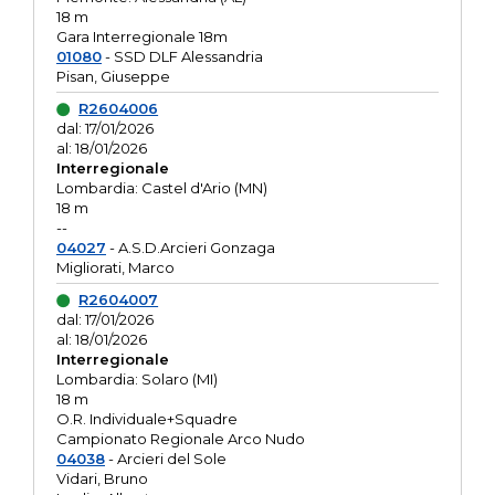
18 m
Gara Interregionale 18m
01080
- SSD DLF Alessandria
Pisan, Giuseppe
R2604006
dal: 17/01/2026
al: 18/01/2026
Interregionale
Lombardia: Castel d'Ario (MN)
18 m
--
04027
- A.S.D.Arcieri Gonzaga
Migliorati, Marco
R2604007
dal: 17/01/2026
al: 18/01/2026
Interregionale
Lombardia: Solaro (MI)
18 m
O.R. Individuale+Squadre
Campionato Regionale Arco Nudo
04038
- Arcieri del Sole
Vidari, Bruno