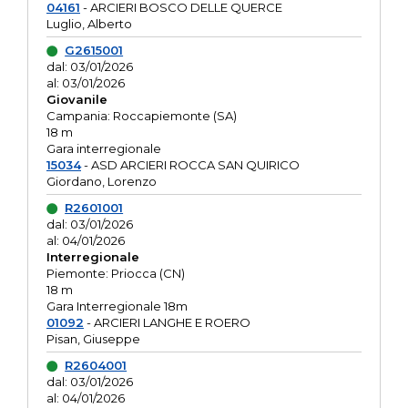
04161
- ARCIERI BOSCO DELLE QUERCE
Luglio, Alberto
G2615001
dal: 03/01/2026
al: 03/01/2026
Giovanile
Campania: Roccapiemonte (SA)
18 m
Gara interregionale
15034
- ASD ARCIERI ROCCA SAN QUIRICO
Giordano, Lorenzo
R2601001
dal: 03/01/2026
al: 04/01/2026
Interregionale
Piemonte: Priocca (CN)
18 m
Gara Interregionale 18m
01092
- ARCIERI LANGHE E ROERO
Pisan, Giuseppe
R2604001
dal: 03/01/2026
al: 04/01/2026