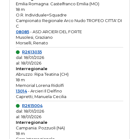
Emilia Romagna: Castelfranco Emilia (MO)
18 m
O.R. Individuale+Squadre
Campionato Regionale Arco Nudo TROFEO CITTA' DI
C
08085
- ASD ARCIERI DEL FORTE
Musolesi, Graziano
Morselli, Renato
R2613035
dal: 18/01/2026
al: 18/01/2026
Interregionale
Abruzzo: Ripa Teatina (CH)
18 m
Memorial Lorena Ridolfi
13014
- Arcieri Il Delfino
Capretti, Manuela Cecilia
R2615004
dal: 18/01/2026
al: 18/01/2026
Interregionale
Campania: Pozzuoli (NA)
18 m