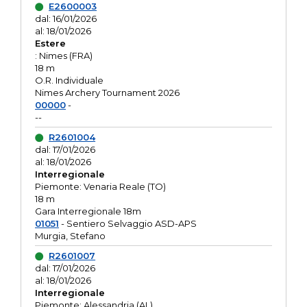
E2600003
dal: 16/01/2026
al: 18/01/2026
Estere
: Nimes (FRA)
18 m
O.R. Individuale
Nimes Archery Tournament 2026
00000
-
--
R2601004
dal: 17/01/2026
al: 18/01/2026
Interregionale
Piemonte: Venaria Reale (TO)
18 m
Gara Interregionale 18m
01051
- Sentiero Selvaggio ASD-APS
Murgia, Stefano
R2601007
dal: 17/01/2026
al: 18/01/2026
Interregionale
Piemonte: Alessandria (AL)