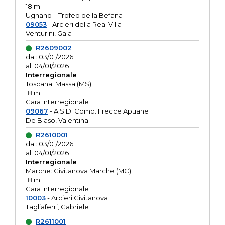
18 m
Ugnano – Trofeo della Befana
09053
- Arcieri della Real Villa
Venturini, Gaia
R2609002
dal: 03/01/2026
al: 04/01/2026
Interregionale
Toscana: Massa (MS)
18 m
Gara Interregionale
09067
- A.S.D. Comp. Frecce Apuane
De Biaso, Valentina
R2610001
dal: 03/01/2026
al: 04/01/2026
Interregionale
Marche: Civitanova Marche (MC)
18 m
Gara Interregionale
10003
- Arcieri Civitanova
Tagliaferri, Gabriele
R2611001