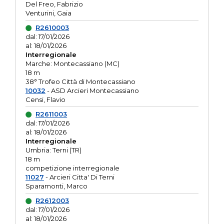
Del Freo, Fabrizio
Venturini, Gaia
R2610003
dal: 17/01/2026
al: 18/01/2026
Interregionale
Marche: Montecassiano (MC)
18 m
38° Trofeo Città di Montecassiano
10032
- ASD Arcieri Montecassiano
Censi, Flavio
R2611003
dal: 17/01/2026
al: 18/01/2026
Interregionale
Umbria: Terni (TR)
18 m
competizione interregionale
11027
- Arcieri Citta' Di Terni
Sparamonti, Marco
R2612003
dal: 17/01/2026
al: 18/01/2026