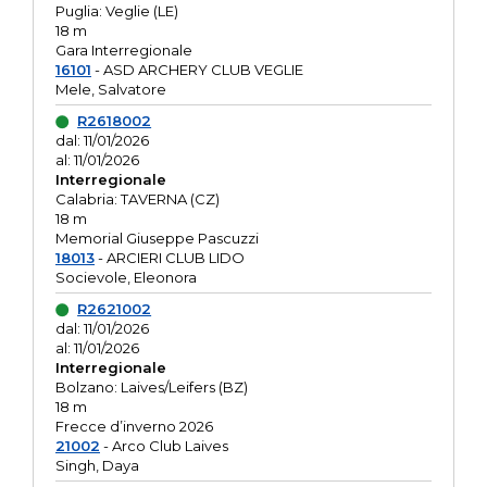
Puglia: Veglie (LE)
18 m
Gara Interregionale
16101
- ASD ARCHERY CLUB VEGLIE
Mele, Salvatore
R2618002
dal: 11/01/2026
al: 11/01/2026
Interregionale
Calabria: TAVERNA (CZ)
18 m
Memorial Giuseppe Pascuzzi
18013
- ARCIERI CLUB LIDO
Socievole, Eleonora
R2621002
dal: 11/01/2026
al: 11/01/2026
Interregionale
Bolzano: Laives/Leifers (BZ)
18 m
Frecce d’inverno 2026
21002
- Arco Club Laives
Singh, Daya