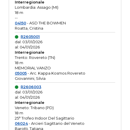
Interregionale
Lombardia: Assago (MI)
18 m
--
04150
- ASD THE BOWMEN
Roatta, Cristina
R2605001
dal: 03/01/2026
al: 04/01/2026
Interregionale
Trento: Rovereto (TN)
18 m
MEMORIAL VANZO
05005
- Arc. Kappa Kosmos Rovereto
Giovannini, Silvia
R2606003
dal: 03/01/2026
al: 04/01/2026
Interregionale
Veneto: Tribano (PD)
18 m
25° Trofeo Indoor Del Sagittario
06024
- Arcieri Sagittario del Veneto
Barotti, Tatiana