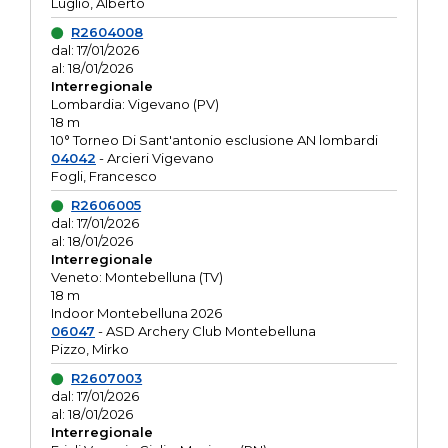
Luglio, Alberto
R2604008
dal: 17/01/2026
al: 18/01/2026
Interregionale
Lombardia: Vigevano (PV)
18 m
10° Torneo Di Sant'antonio esclusione AN lombardi
04042
- Arcieri Vigevano
Fogli, Francesco
R2606005
dal: 17/01/2026
al: 18/01/2026
Interregionale
Veneto: Montebelluna (TV)
18 m
Indoor Montebelluna 2026
06047
- ASD Archery Club Montebelluna
Pizzo, Mirko
R2607003
dal: 17/01/2026
al: 18/01/2026
Interregionale