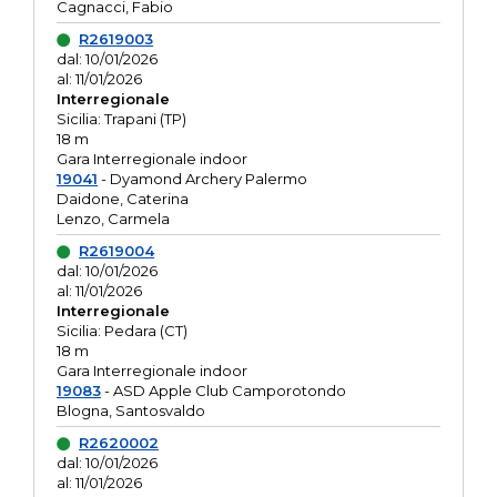
Cagnacci, Fabio
R2619003
dal: 10/01/2026
al: 11/01/2026
Interregionale
Sicilia: Trapani (TP)
18 m
Gara Interregionale indoor
19041
- Dyamond Archery Palermo
Daidone, Caterina
Lenzo, Carmela
R2619004
dal: 10/01/2026
al: 11/01/2026
Interregionale
Sicilia: Pedara (CT)
18 m
Gara Interregionale indoor
19083
- ASD Apple Club Camporotondo
Blogna, Santosvaldo
R2620002
dal: 10/01/2026
al: 11/01/2026