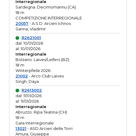
Interregionale
Sardegna: Decimomannu (CA)
18 m
COMPETIZIONE INTERREGIONALE
20057
- A.S.D. Arcieri Ichnos
Sanna, Vladimir
R2621001
dal: 10/01/2026
al: 10/01/2026
Interregionale
Bolzano: Laives/Leifers (BZ)
18 m
Winterpfeile 2026
21002
- Arco Club Laives
Singh, Daya
R2613002
dal: 11/01/2026
al: 11/01/2026
Interregionale
Abruzzo: Ripa Teatina (CH)
18 m
Gara Interregionale
13021
- ASD Arcieri delle Torri
Amura, Giuseppe