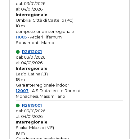
dal: 03/01/2026
al: 04/01/2026
Interregionale
Umbria: Città di Castello (PG)
18 m
competizione interregionale
11005
- Arcieri Tifernum
Sparamonti, Marco
R2612001
dal: 03/01/2026
al: 04/01/2026
Interregionale
Lazio: Latina (LT)
18 m
Gara Interregionale indoor
12007
- A.S.D. Arcieri Le Rondini
Monachesi, Massimiliano
R2619001
dal: 03/01/2026
al: 04/01/2026
Interregionale
Sicilia: Milazzo (ME)
18 m
Gara Interregionale indoor