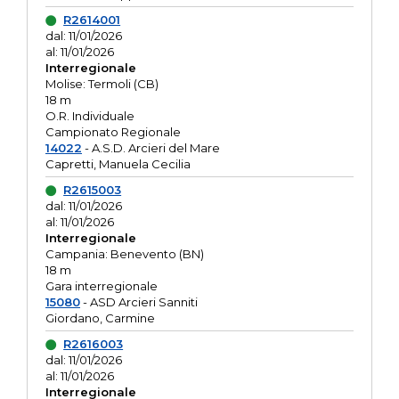
R2614001
dal: 11/01/2026
al: 11/01/2026
Interregionale
Molise: Termoli (CB)
18 m
O.R. Individuale
Campionato Regionale
14022
- A.S.D. Arcieri del Mare
Capretti, Manuela Cecilia
R2615003
dal: 11/01/2026
al: 11/01/2026
Interregionale
Campania: Benevento (BN)
18 m
Gara interregionale
15080
- ASD Arcieri Sanniti
Giordano, Carmine
R2616003
dal: 11/01/2026
al: 11/01/2026
Interregionale