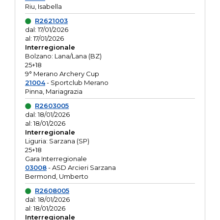
Riu, Isabella
R2621003
dal: 17/01/2026
al: 17/01/2026
Interregionale
Bolzano: Lana/Lana (BZ)
25+18
9° Merano Archery Cup
21004
- Sportclub Merano
Pinna, Mariagrazia
R2603005
dal: 18/01/2026
al: 18/01/2026
Interregionale
Liguria: Sarzana (SP)
25+18
Gara Interregionale
03008
- ASD Arcieri Sarzana
Bermond, Umberto
R2608005
dal: 18/01/2026
al: 18/01/2026
Interregionale