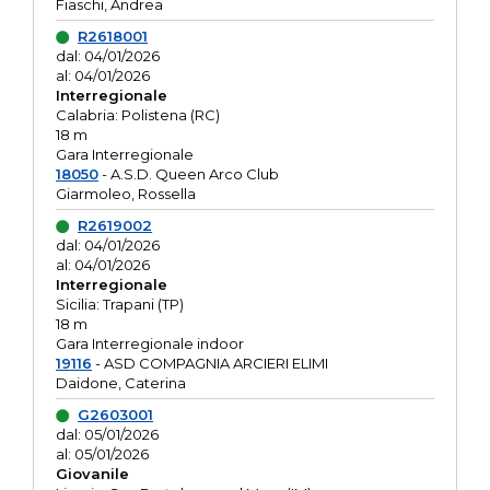
Fiaschi, Andrea
R2618001
dal: 04/01/2026
al: 04/01/2026
Interregionale
Calabria: Polistena (RC)
18 m
Gara Interregionale
18050
- A.S.D. Queen Arco Club
Giarmoleo, Rossella
R2619002
dal: 04/01/2026
al: 04/01/2026
Interregionale
Sicilia: Trapani (TP)
18 m
Gara Interregionale indoor
19116
- ASD COMPAGNIA ARCIERI ELIMI
Daidone, Caterina
G2603001
dal: 05/01/2026
al: 05/01/2026
Giovanile