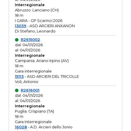
Interregionale
Abruzzo: Lanciano (CH)
18 m
I GARA - GP Scarinci 2026
13039
- ASD ARCIERI ANXANON
Di Stefano, Leonardo
R2615002
dal: 04/01/2026
al: 04/01/2026
Interregionale
Campania: Ariano Irpino (AV)
18 m
Gara interregionale
15113
- ASD ARCIERI DEL TRICOLLE
Voli, Antonio
R2616001
dal: 04/01/2026
al: 04/01/2026
Interregionale
Puglia: Crispiano (TA)
18 m
Gara Interregionale
16028
- A.D. Arcieri dello Jonio