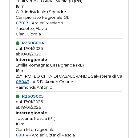
Friuli Venezia Giulia: Maniago (PN)
18 m
O.R. Individuale+Squadre
Campionato Regionale OL
07017
- Arcieri Maniago
Pascotto, Flavia
Cian, Giorgia
R2608004
dal: 17/01/2026
al: 18/01/2026
Interregionale
Emilia Romagna: Casalgrande (RE)
18 m
25° TROFEO CITTA' DI CASALGRANDE Salvaterra di Ca
08043
- A.S.D. Arcieri Orione
Raimondi, Antonio
R2609005
dal: 17/01/2026
al: 18/01/2026
Interregionale
Toscana: Pescia (PT)
18 m
Gara Interregionale
09014
- Arcieri Citta' di Pescia