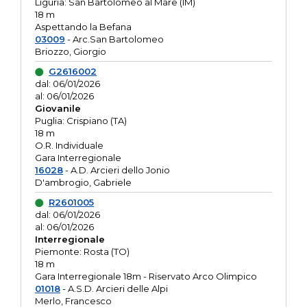
Liguria: San Bartolomeo al Mare (IM)
18 m
Aspettando la Befana
03009
- Arc.San Bartolomeo
Briozzo, Giorgio
G2616002
dal: 06/01/2026
al: 06/01/2026
Giovanile
Puglia: Crispiano (TA)
18 m
O.R. Individuale
Gara Interregionale
16028
- A.D. Arcieri dello Jonio
D'ambrogio, Gabriele
R2601005
dal: 06/01/2026
al: 06/01/2026
Interregionale
Piemonte: Rosta (TO)
18 m
Gara Interregionale 18m - Riservato Arco Olimpico
01018
- A.S.D. Arcieri delle Alpi
Merlo, Francesco