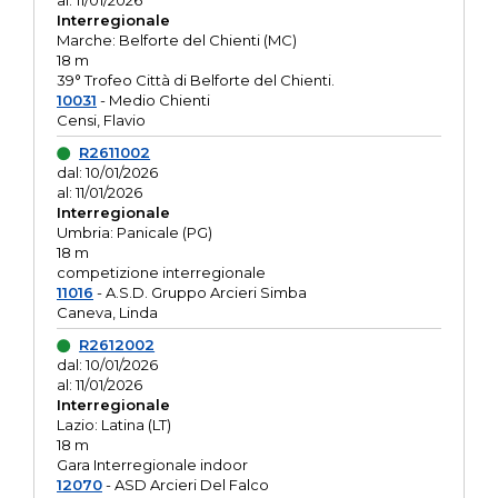
al: 11/01/2026
Interregionale
Marche: Belforte del Chienti (MC)
18 m
39° Trofeo Città di Belforte del Chienti.
10031
- Medio Chienti
Censi, Flavio
R2611002
dal: 10/01/2026
al: 11/01/2026
Interregionale
Umbria: Panicale (PG)
18 m
competizione interregionale
11016
- A.S.D. Gruppo Arcieri Simba
Caneva, Linda
R2612002
dal: 10/01/2026
al: 11/01/2026
Interregionale
Lazio: Latina (LT)
18 m
Gara Interregionale indoor
12070
- ASD Arcieri Del Falco