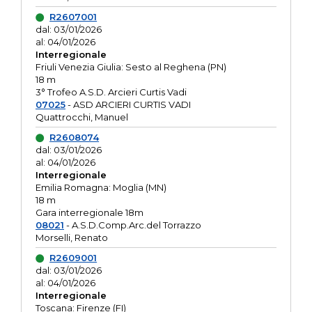
R2607001
dal: 03/01/2026
al: 04/01/2026
Interregionale
Friuli Venezia Giulia: Sesto al Reghena (PN)
18 m
3° Trofeo A.S.D. Arcieri Curtis Vadi
07025
- ASD ARCIERI CURTIS VADI
Quattrocchi, Manuel
R2608074
dal: 03/01/2026
al: 04/01/2026
Interregionale
Emilia Romagna: Moglia (MN)
18 m
Gara interregionale 18m
08021
- A.S.D.Comp.Arc.del Torrazzo
Morselli, Renato
R2609001
dal: 03/01/2026
al: 04/01/2026
Interregionale
Toscana: Firenze (FI)