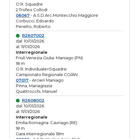
O.R. Squadre
2 Trofeo Collodi
06067
- A.S.D.Arc.Montecchio Maggiore
Corbucci, Edoardo
Peretto, Roberto
R2607002
dal: 10/01/2026
al: 11/01/2026
Interregionale
Friuli Venezia Giulia: Maniago (PN)
18 m
O.R. Individuale+Squadre
Campionato Regionale CO/AN
07017
- Arcieri Maniago
Pinna, Mariagrazia
Quattrocchi, Manuel
R2608002
dal: 10/01/2026
al: 11/01/2026
Interregionale
Emilia Romagna: Cavriago (RE)
18 m
Gara interregionale 18m