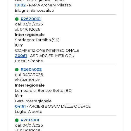
19102
- PAMA Archery Milazzo
Blogna, Santosvaldo
R2620001
dal: 03/01/2026
al: 04/01/2026
Interregionale
Sardegna: Torralba (SS)
18 m
COMPETIZIONE INTERREGIONALE
20061
- ASD ARCIERI MEJLOGU
Cossu, Simone
R2604002
dal: 04/01/2026
al: 04/01/2026
Interregionale
Lombardia: Bonate Sotto (BG)
18 m
Gara Interregionale
04161
- ARCIERI BOSCO DELLE QUERCE
Luglio, Alberto
R2613001
dal: 04/01/2026
al: 04/01/2026