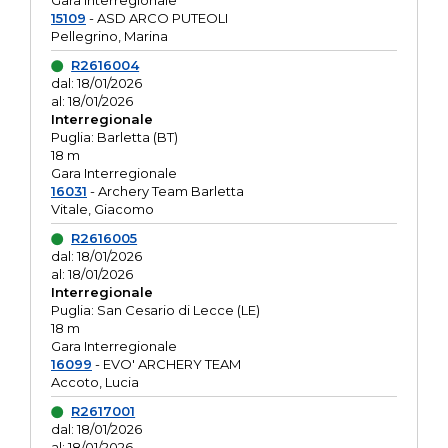
Gara interregionale
15109
- ASD ARCO PUTEOLI
Pellegrino, Marina
R2616004
dal: 18/01/2026
al: 18/01/2026
Interregionale
Puglia: Barletta (BT)
18 m
Gara Interregionale
16031
- Archery Team Barletta
Vitale, Giacomo
R2616005
dal: 18/01/2026
al: 18/01/2026
Interregionale
Puglia: San Cesario di Lecce (LE)
18 m
Gara Interregionale
16099
- EVO' ARCHERY TEAM
Accoto, Lucia
R2617001
dal: 18/01/2026
al: 18/01/2026