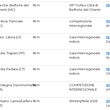
rche: Belforte del
18 m
39° Trofeo Città di
10
ienti (MC)
Belforte del Chienti.
bria: Panicale
18 m
competizione
11
G)
interregionale
Ar
zio: Latina (LT)
18 m
Gara Interregionale
1
indoor
De
cilia: Trapani (TP)
18 m
Gara Interregionale
19
indoor
Ar
cilia: Pedara (CT)
18 m
Gara Interregionale
19
indoor
Cl
rdegna: Decimomannu
18 m
COMPETIZIONE
2
A)
INTERREGIONALE
Ic
lzano: Laives/Leifers
18 m
Winterpfeile 2026
2
Z)
La