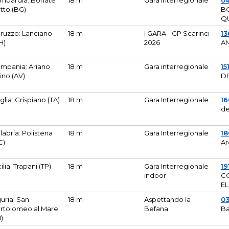
mbardia: Bonate
18 m
Gara Interregionale
04
tto (BG)
B
Q
ruzzo: Lanciano
18 m
I GARA - GP Scarinci
13
H)
2026
A
mpania: Ariano
18 m
Gara interregionale
15
pino (AV)
DE
glia: Crispiano (TA)
18 m
Gara Interregionale
1
de
labria: Polistena
18 m
Gara Interregionale
18
C)
Ar
cilia: Trapani (TP)
18 m
Gara Interregionale
19
indoor
CO
EL
guria: San
18 m
Aspettando la
0
rtolomeo al Mare
Befana
Ba
M)