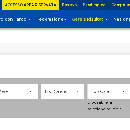
ACCESSO AREA RISERVATA
Ricurvo
Paralimpico
Compou
tiro con l'arco
Federazione
Gare e Risultati
Naziona
Mese
Tipo Calendario
Tipo Gara
E' possibile la
selezione multipla