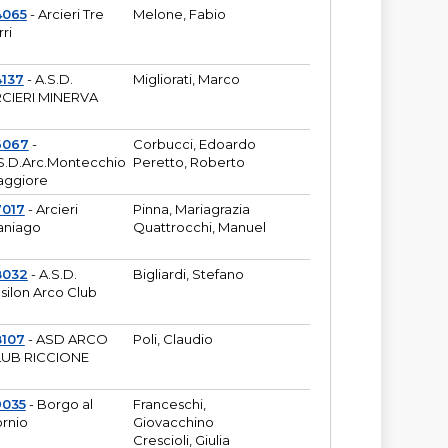
4065
- Arcieri Tre
Melone, Fabio
rri
137
- A.S.D.
Migliorati, Marco
CIERI MINERVA
6067
-
Corbucci, Edoardo
S.D.Arc.Montecchio
Peretto, Roberto
ggiore
7017
- Arcieri
Pinna, Mariagrazia
aniago
Quattrocchi, Manuel
8032
- A.S.D.
Bigliardi, Stefano
silon Arco Club
8107
- ASD ARCO
Poli, Claudio
UB RICCIONE
9035
- Borgo al
Franceschi,
rnio
Giovacchino
Crescioli, Giulia