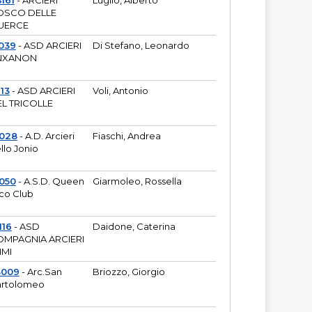
161
- ARCIERI
Luglio, Alberto
OSCO DELLE
UERCE
039
- ASD ARCIERI
Di Stefano, Leonardo
NXANON
113
- ASD ARCIERI
Voli, Antonio
L TRICOLLE
6028
- A.D. Arcieri
Fiaschi, Andrea
llo Jonio
050
- A.S.D. Queen
Giarmoleo, Rossella
co Club
116
- ASD
Daidone, Caterina
MPAGNIA ARCIERI
IMI
3009
- Arc.San
Briozzo, Giorgio
rtolomeo