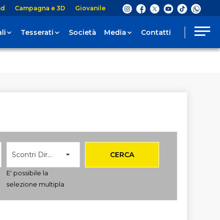
nd
Campagna e 3D
Giovanile
li
Tesserati
Società
Media
Contatti
Scontri Diretti
CERCA
E' possibile la
selezione multipla