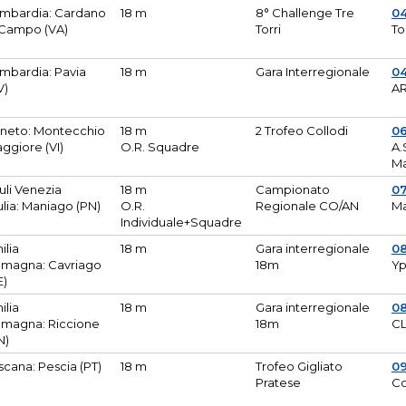
mbardia: Cardano
18 m
8° Challenge Tre
0
 Campo (VA)
Torri
To
mbardia: Pavia
18 m
Gara Interregionale
04
V)
AR
neto: Montecchio
18 m
2 Trofeo Collodi
0
ggiore (VI)
O.R. Squadre
A.
Ma
iuli Venezia
18 m
Campionato
0
ulia: Maniago (PN)
O.R.
Regionale CO/AN
M
Individuale+Squadre
ilia
18 m
Gara interregionale
0
magna: Cavriago
18m
Yp
E)
ilia
18 m
Gara interregionale
0
magna: Riccione
18m
CL
N)
scana: Pescia (PT)
18 m
Trofeo Gigliato
0
Pratese
Co