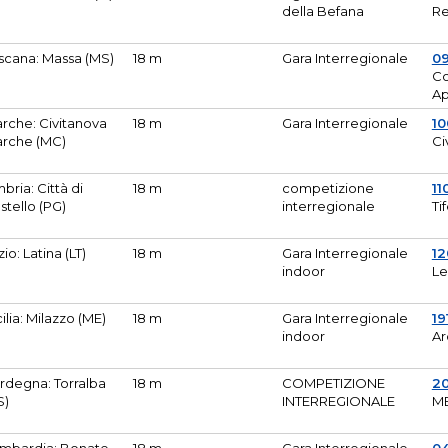
della Befana
Re
scana: Massa (MS)
18 m
Gara Interregionale
0
Co
A
rche: Civitanova
18 m
Gara Interregionale
10
rche (MC)
Ci
bria: Città di
18 m
competizione
11
stello (PG)
interregionale
Ti
zio: Latina (LT)
18 m
Gara Interregionale
1
indoor
Le
cilia: Milazzo (ME)
18 m
Gara Interregionale
19
indoor
Ar
rdegna: Torralba
18 m
COMPETIZIONE
2
S)
INTERREGIONALE
M