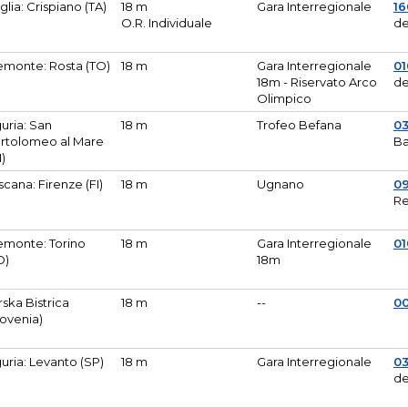
glia: Crispiano (TA)
18 m
Gara Interregionale
1
O.R. Individuale
de
emonte: Rosta (TO)
18 m
Gara Interregionale
01
18m - Riservato Arco
de
Olimpico
guria: San
18 m
Trofeo Befana
0
rtolomeo al Mare
Ba
M)
scana: Firenze (FI)
18 m
Ugnano
0
Re
emonte: Torino
18 m
Gara Interregionale
0
O)
18m
lirska Bistrica
18 m
--
0
lovenia)
guria: Levanto (SP)
18 m
Gara Interregionale
0
de