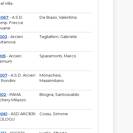
al Villa
9067
- A.S.D.
De Biaso, Valentina
mp. Frecce
puane
003
- Arcieri
Tagliaferri, Gabriele
vitanova
005
- Arcieri
Sparamonti, Marco
fernum
2007
- A.S.D. Arcieri
Monachesi,
 Rondini
Massimiliano
102
- PAMA
Blogna, Santosvaldo
chery Milazzo
0061
- ASD ARCIERI
Cossu, Simone
EJLOGU