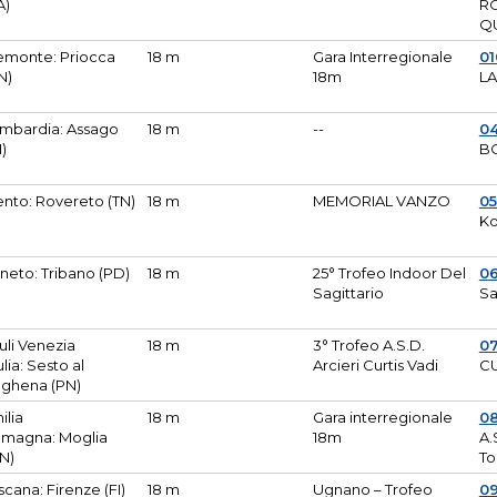
A)
R
Q
emonte: Priocca
18 m
Gara Interregionale
0
N)
18m
L
mbardia: Assago
18 m
--
04
I)
B
ento: Rovereto (TN)
18 m
MEMORIAL VANZO
0
Ko
neto: Tribano (PD)
18 m
25° Trofeo Indoor Del
0
Sagittario
Sa
iuli Venezia
18 m
3° Trofeo A.S.D.
0
ulia: Sesto al
Arcieri Curtis Vadi
CU
ghena (PN)
ilia
18 m
Gara interregionale
0
magna: Moglia
18m
A.
N)
To
scana: Firenze (FI)
18 m
Ugnano – Trofeo
0