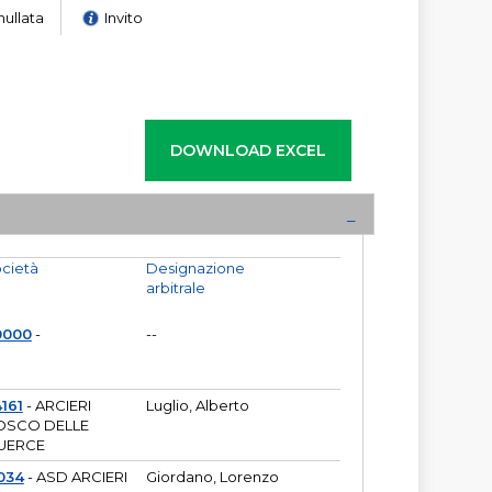
nullata
Invito
cietà
Designazione
arbitrale
0000
-
--
161
- ARCIERI
Luglio, Alberto
OSCO DELLE
UERCE
034
- ASD ARCIERI
Giordano, Lorenzo