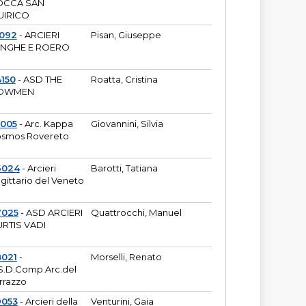
OCCA SAN
UIRICO
1092
- ARCIERI
Pisan, Giuseppe
ANGHE E ROERO
150
- ASD THE
Roatta, Cristina
OWMEN
5005
- Arc. Kappa
Giovannini, Silvia
smos Rovereto
6024
- Arcieri
Barotti, Tatiana
gittario del Veneto
7025
- ASD ARCIERI
Quattrocchi, Manuel
RTIS VADI
8021
-
Morselli, Renato
S.D.Comp.Arc.del
rrazzo
9053
- Arcieri della
Venturini, Gaia