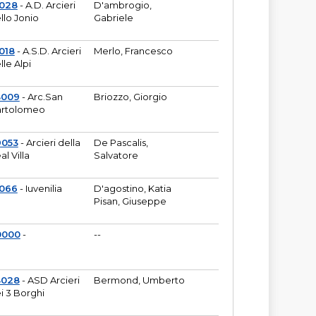
6028
- A.D. Arcieri
D'ambrogio,
llo Jonio
Gabriele
018
- A.S.D. Arcieri
Merlo, Francesco
lle Alpi
3009
- Arc.San
Briozzo, Giorgio
rtolomeo
9053
- Arcieri della
De Pascalis,
al Villa
Salvatore
1066
- Iuvenilia
D'agostino, Katia
Pisan, Giuseppe
0000
-
--
3028
- ASD Arcieri
Bermond, Umberto
i 3 Borghi