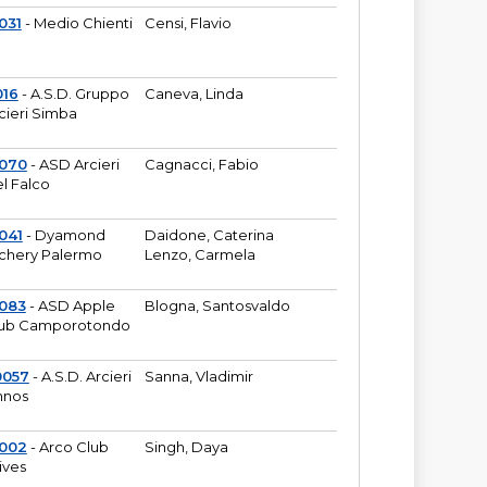
031
- Medio Chienti
Censi, Flavio
016
- A.S.D. Gruppo
Caneva, Linda
cieri Simba
2070
- ASD Arcieri
Cagnacci, Fabio
l Falco
041
- Dyamond
Daidone, Caterina
chery Palermo
Lenzo, Carmela
083
- ASD Apple
Blogna, Santosvaldo
ub Camporotondo
0057
- A.S.D. Arcieri
Sanna, Vladimir
hnos
1002
- Arco Club
Singh, Daya
ives