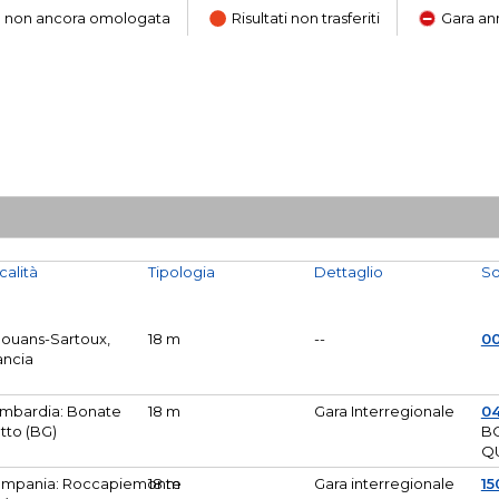
ara non ancora omologata
Risultati non trasferiti
Gara an
calità
Tipologia
Dettaglio
So
Mouans-Sartoux,
18 m
--
0
ancia
mbardia: Bonate
18 m
Gara Interregionale
04
tto (BG)
B
Q
mpania: Roccapiemonte
18 m
Gara interregionale
15