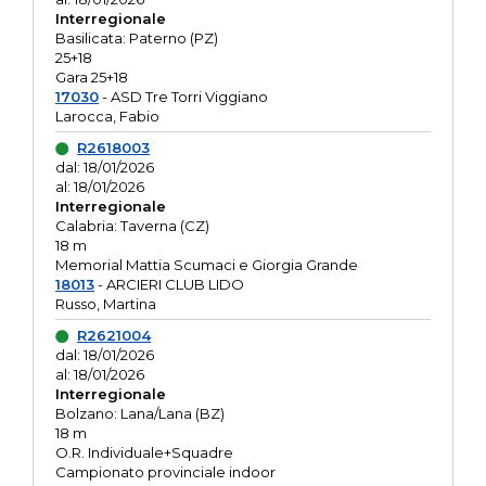
Interregionale
Basilicata: Paterno (PZ)
25+18
Gara 25+18
17030
- ASD Tre Torri Viggiano
Larocca, Fabio
R2618003
dal: 18/01/2026
al: 18/01/2026
Interregionale
Calabria: Taverna (CZ)
18 m
Memorial Mattia Scumaci e Giorgia Grande
18013
- ARCIERI CLUB LIDO
Russo, Martina
R2621004
dal: 18/01/2026
al: 18/01/2026
Interregionale
Bolzano: Lana/Lana (BZ)
18 m
O.R. Individuale+Squadre
Campionato provinciale indoor