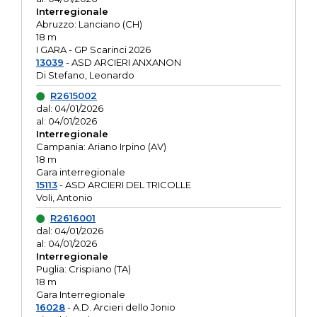
Interregionale
Abruzzo: Lanciano (CH)
18 m
I GARA - GP Scarinci 2026
13039
- ASD ARCIERI ANXANON
Di Stefano, Leonardo
R2615002
dal: 04/01/2026
al: 04/01/2026
Interregionale
Campania: Ariano Irpino (AV)
18 m
Gara interregionale
15113
- ASD ARCIERI DEL TRICOLLE
Voli, Antonio
R2616001
dal: 04/01/2026
al: 04/01/2026
Interregionale
Puglia: Crispiano (TA)
18 m
Gara Interregionale
16028
- A.D. Arcieri dello Jonio