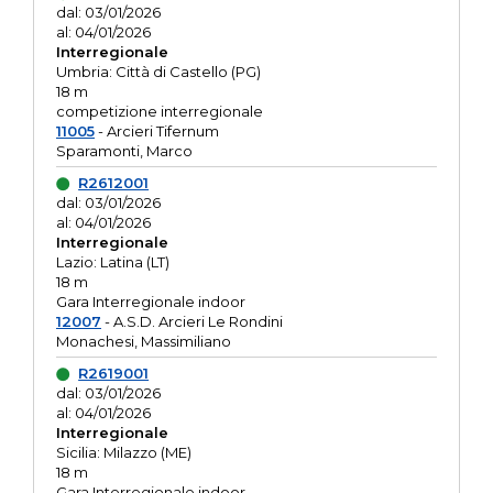
dal: 03/01/2026
al: 04/01/2026
Interregionale
Umbria: Città di Castello (PG)
18 m
competizione interregionale
11005
- Arcieri Tifernum
Sparamonti, Marco
R2612001
dal: 03/01/2026
al: 04/01/2026
Interregionale
Lazio: Latina (LT)
18 m
Gara Interregionale indoor
12007
- A.S.D. Arcieri Le Rondini
Monachesi, Massimiliano
R2619001
dal: 03/01/2026
al: 04/01/2026
Interregionale
Sicilia: Milazzo (ME)
18 m
Gara Interregionale indoor