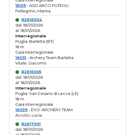
Gara interregionale
15109
- ASD ARCO PUTEOLI
Pellegrino, Marina
R2616004
dal: 18/01/2026
al: 18/01/2026
Interregionale
Puglia: Barletta (BT)
18 m
Gara Interregionale
16031
- Archery Team Barletta
Vitale, Giacomo
R2616005
dal: 18/01/2026
al: 18/01/2026
Interregionale
Puglia: San Cesario di Lecce (LE)
18 m
Gara Interregionale
16099
- EVO' ARCHERY TEAM
Accoto, Lucia
R2617001
dal: 18/01/2026
al: 18/01/2026