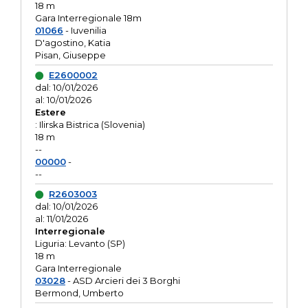
18 m
Gara Interregionale 18m
01066
- Iuvenilia
D'agostino, Katia
Pisan, Giuseppe
E2600002
dal: 10/01/2026
al: 10/01/2026
Estere
: Ilirska Bistrica (Slovenia)
18 m
--
00000
-
--
R2603003
dal: 10/01/2026
al: 11/01/2026
Interregionale
Liguria: Levanto (SP)
18 m
Gara Interregionale
03028
- ASD Arcieri dei 3 Borghi
Bermond, Umberto