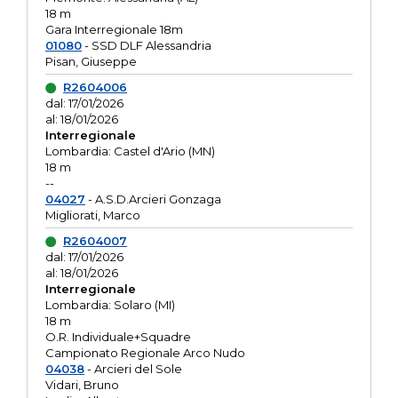
18 m
Gara Interregionale 18m
01080
- SSD DLF Alessandria
Pisan, Giuseppe
R2604006
dal: 17/01/2026
al: 18/01/2026
Interregionale
Lombardia: Castel d'Ario (MN)
18 m
--
04027
- A.S.D.Arcieri Gonzaga
Migliorati, Marco
R2604007
dal: 17/01/2026
al: 18/01/2026
Interregionale
Lombardia: Solaro (MI)
18 m
O.R. Individuale+Squadre
Campionato Regionale Arco Nudo
04038
- Arcieri del Sole
Vidari, Bruno