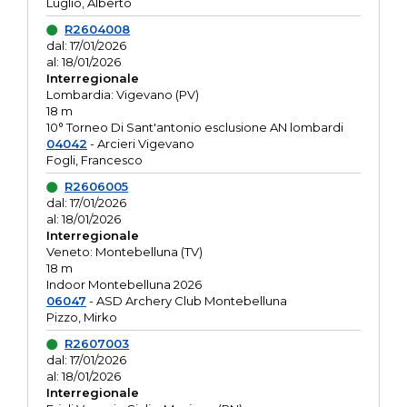
Luglio, Alberto
R2604008
dal: 17/01/2026
al: 18/01/2026
Interregionale
Lombardia: Vigevano (PV)
18 m
10° Torneo Di Sant'antonio esclusione AN lombardi
04042
- Arcieri Vigevano
Fogli, Francesco
R2606005
dal: 17/01/2026
al: 18/01/2026
Interregionale
Veneto: Montebelluna (TV)
18 m
Indoor Montebelluna 2026
06047
- ASD Archery Club Montebelluna
Pizzo, Mirko
R2607003
dal: 17/01/2026
al: 18/01/2026
Interregionale