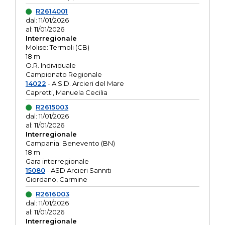
R2614001
dal: 11/01/2026
al: 11/01/2026
Interregionale
Molise: Termoli (CB)
18 m
O.R. Individuale
Campionato Regionale
14022
- A.S.D. Arcieri del Mare
Capretti, Manuela Cecilia
R2615003
dal: 11/01/2026
al: 11/01/2026
Interregionale
Campania: Benevento (BN)
18 m
Gara interregionale
15080
- ASD Arcieri Sanniti
Giordano, Carmine
R2616003
dal: 11/01/2026
al: 11/01/2026
Interregionale