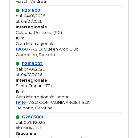
Fiaschi, Andrea
R2618001
dal: 04/01/2026
al: 04/01/2026
Interregionale
Calabria: Polistena (RC)
18 m
Gara Interregionale
18050
- A.S.D. Queen Arco Club
Giarmoleo, Rossella
R2619002
dal: 04/01/2026
al: 04/01/2026
Interregionale
Sicilia: Trapani (TP)
18 m
Gara Interregionale indoor
19116
- ASD COMPAGNIA ARCIERI ELIMI
Daidone, Caterina
G2603001
dal: 05/01/2026
al: 05/01/2026
Giovanile