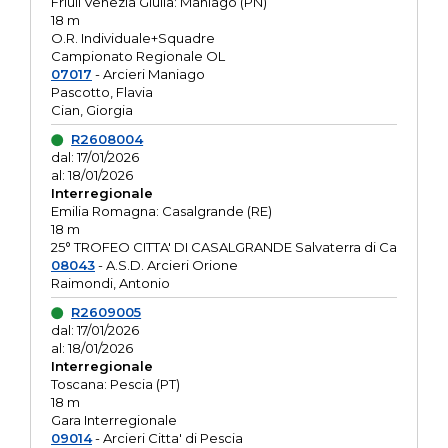
Friuli Venezia Giulia: Maniago (PN)
18 m
O.R. Individuale+Squadre
Campionato Regionale OL
07017
- Arcieri Maniago
Pascotto, Flavia
Cian, Giorgia
R2608004
dal: 17/01/2026
al: 18/01/2026
Interregionale
Emilia Romagna: Casalgrande (RE)
18 m
25° TROFEO CITTA' DI CASALGRANDE Salvaterra di Ca
08043
- A.S.D. Arcieri Orione
Raimondi, Antonio
R2609005
dal: 17/01/2026
al: 18/01/2026
Interregionale
Toscana: Pescia (PT)
18 m
Gara Interregionale
09014
- Arcieri Citta' di Pescia