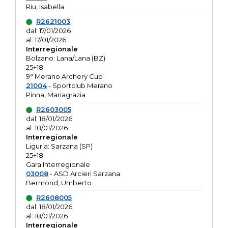
Riu, Isabella
R2621003
dal: 17/01/2026
al: 17/01/2026
Interregionale
Bolzano: Lana/Lana (BZ)
25+18
9° Merano Archery Cup
21004
- Sportclub Merano
Pinna, Mariagrazia
R2603005
dal: 18/01/2026
al: 18/01/2026
Interregionale
Liguria: Sarzana (SP)
25+18
Gara Interregionale
03008
- ASD Arcieri Sarzana
Bermond, Umberto
R2608005
dal: 18/01/2026
al: 18/01/2026
Interregionale