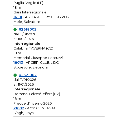
Puglia: Veglie (LE)
18 m
Gara Interregionale
16101
- ASD ARCHERY CLUB VEGLIE
Mele, Salvatore
R2618002
dal: 11/01/2026
al: 11/01/2026
Interregionale
Calabria: TAVERNA (CZ)
18 m
Memorial Giuseppe Pascuzzi
18013
- ARCIERI CLUB LIDO
Socievole, Eleonora
R2621002
dal: 11/01/2026
al: 11/01/2026
Interregionale
Bolzano: Laives/Leifers (BZ)
18 m
Frecce d’inverno 2026
21002
- Arco Club Laives
Singh, Daya