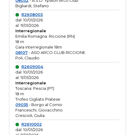
08032
- A.S.D. Ypsilon Arco Club
Bigliardi, Stefano
R2608003
dal: 10/01/2026
al: 11/01/2026
Interregionale
Emilia Romagna: Riccione (RN)
18 m
Gara interregionale 18m
08107
- ASD ARCO CLUB RICCIONE
Poli, Claudio
R2609004
dal: 10/01/2026
al: 11/01/2026
Interregionale
Toscana: Pescia (PT)
18 m
Trofeo Gigliato Pratese
09035
- Borgo al Cornio
Franceschi, Giovacchino
Crescioli, Giulia
R2610002
dal: 10/01/2026