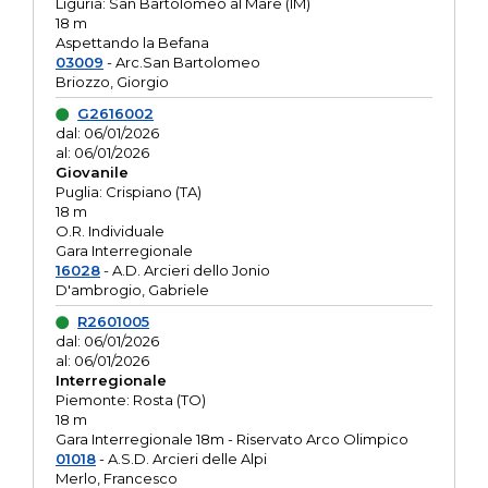
Liguria: San Bartolomeo al Mare (IM)
18 m
Aspettando la Befana
03009
- Arc.San Bartolomeo
Briozzo, Giorgio
G2616002
dal: 06/01/2026
al: 06/01/2026
Giovanile
Puglia: Crispiano (TA)
18 m
O.R. Individuale
Gara Interregionale
16028
- A.D. Arcieri dello Jonio
D'ambrogio, Gabriele
R2601005
dal: 06/01/2026
al: 06/01/2026
Interregionale
Piemonte: Rosta (TO)
18 m
Gara Interregionale 18m - Riservato Arco Olimpico
01018
- A.S.D. Arcieri delle Alpi
Merlo, Francesco