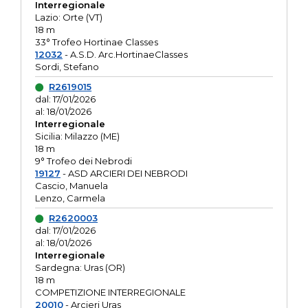
Interregionale
Lazio: Orte (VT)
18 m
33° Trofeo Hortinae Classes
12032
- A.S.D. Arc.HortinaeClasses
Sordi, Stefano
R2619015
dal: 17/01/2026
al: 18/01/2026
Interregionale
Sicilia: Milazzo (ME)
18 m
9° Trofeo dei Nebrodi
19127
- ASD ARCIERI DEI NEBRODI
Cascio, Manuela
Lenzo, Carmela
R2620003
dal: 17/01/2026
al: 18/01/2026
Interregionale
Sardegna: Uras (OR)
18 m
COMPETIZIONE INTERREGIONALE
20010
- Arcieri Uras