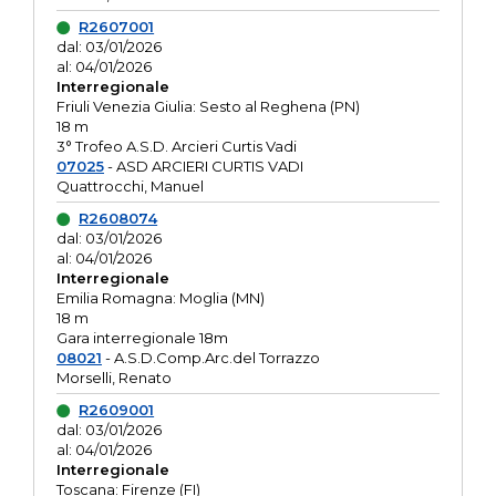
R2607001
dal: 03/01/2026
al: 04/01/2026
Interregionale
Friuli Venezia Giulia: Sesto al Reghena (PN)
18 m
3° Trofeo A.S.D. Arcieri Curtis Vadi
07025
- ASD ARCIERI CURTIS VADI
Quattrocchi, Manuel
R2608074
dal: 03/01/2026
al: 04/01/2026
Interregionale
Emilia Romagna: Moglia (MN)
18 m
Gara interregionale 18m
08021
- A.S.D.Comp.Arc.del Torrazzo
Morselli, Renato
R2609001
dal: 03/01/2026
al: 04/01/2026
Interregionale
Toscana: Firenze (FI)