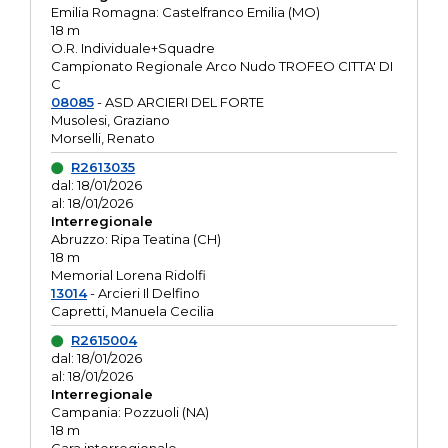
Emilia Romagna: Castelfranco Emilia (MO)
18 m
O.R. Individuale+Squadre
Campionato Regionale Arco Nudo TROFEO CITTA' DI
C
08085
- ASD ARCIERI DEL FORTE
Musolesi, Graziano
Morselli, Renato
R2613035
dal: 18/01/2026
al: 18/01/2026
Interregionale
Abruzzo: Ripa Teatina (CH)
18 m
Memorial Lorena Ridolfi
13014
- Arcieri Il Delfino
Capretti, Manuela Cecilia
R2615004
dal: 18/01/2026
al: 18/01/2026
Interregionale
Campania: Pozzuoli (NA)
18 m