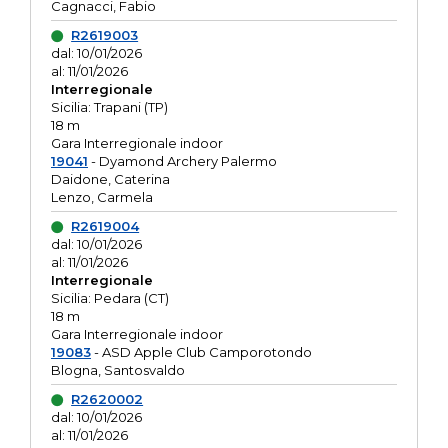
Cagnacci, Fabio
R2619003
dal: 10/01/2026
al: 11/01/2026
Interregionale
Sicilia: Trapani (TP)
18 m
Gara Interregionale indoor
19041
- Dyamond Archery Palermo
Daidone, Caterina
Lenzo, Carmela
R2619004
dal: 10/01/2026
al: 11/01/2026
Interregionale
Sicilia: Pedara (CT)
18 m
Gara Interregionale indoor
19083
- ASD Apple Club Camporotondo
Blogna, Santosvaldo
R2620002
dal: 10/01/2026
al: 11/01/2026