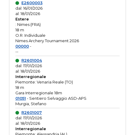
E2600003
dal: 16/01/2026
al: 18/01/2026
Estere
: Nimes (FRA)
18 m
O.R. Individuale
Nimes Archery Tournament 2026
00000
-
--
R2601004
dal: 17/01/2026
al: 18/01/2026
Interregionale
Piemonte: Venaria Reale (TO)
18 m
Gara Interregionale 18m
01051
- Sentiero Selvaggio ASD-APS
Murgia, Stefano
R2601007
dal: 17/01/2026
al: 18/01/2026
Interregionale
Piemonte: Alessandria (AL)