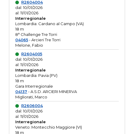
R2604004
dal: 10/01/2026
al: 11/01/2026
Interregionale
Lombardia: Cardano al Campo (VA)
18 m
8° Challenge Tre Torri
04065
- Arcieri Tre Torri
Melone, Fabio
R2604005
dal: 10/01/2026
al: 11/01/2026
Interregionale
Lombardia: Pavia (PV)
18 m
Gara Interregionale
04137
- A.S.D. ARCIERI MINERVA
Migliorati, Marco
R2606004
dal: 10/01/2026
al: 11/01/2026
Interregionale
Veneto: Montecchio Maggiore (VI)
18 m