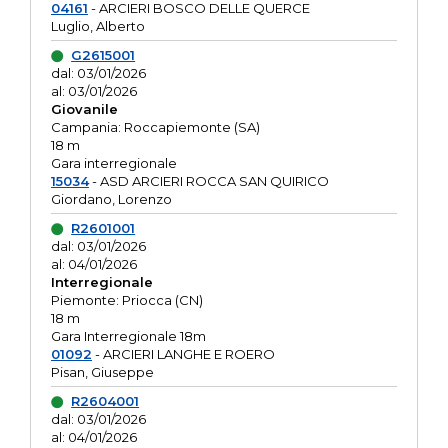
04161
- ARCIERI BOSCO DELLE QUERCE
Luglio, Alberto
G2615001
dal: 03/01/2026
al: 03/01/2026
Giovanile
Campania: Roccapiemonte (SA)
18 m
Gara interregionale
15034
- ASD ARCIERI ROCCA SAN QUIRICO
Giordano, Lorenzo
R2601001
dal: 03/01/2026
al: 04/01/2026
Interregionale
Piemonte: Priocca (CN)
18 m
Gara Interregionale 18m
01092
- ARCIERI LANGHE E ROERO
Pisan, Giuseppe
R2604001
dal: 03/01/2026
al: 04/01/2026