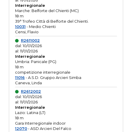
al: 11/01/2026
Interregionale
Marche: Belforte del Chienti (MC)
18 m
39° Trofeo Città di Belforte del Chienti.
10031
- Medio Chienti
Censi, Flavio
R2611002
dal: 10/01/2026
al: 11/01/2026
Interregionale
Umbria: Panicale (PG)
18 m
competizione interregionale
11016
- A.S.D. Gruppo Arcieri Simba
Caneva, Linda
R2612002
dal: 10/01/2026
al: 11/01/2026
Interregionale
Lazio: Latina (LT)
18 m
Gara Interregionale indoor
12070
- ASD Arcieri Del Falco