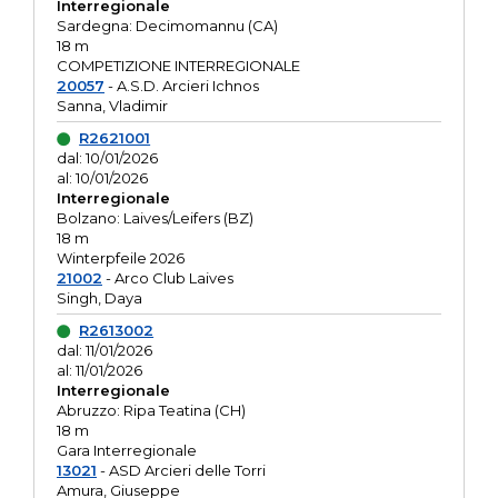
Interregionale
Sardegna: Decimomannu (CA)
18 m
COMPETIZIONE INTERREGIONALE
20057
- A.S.D. Arcieri Ichnos
Sanna, Vladimir
R2621001
dal: 10/01/2026
al: 10/01/2026
Interregionale
Bolzano: Laives/Leifers (BZ)
18 m
Winterpfeile 2026
21002
- Arco Club Laives
Singh, Daya
R2613002
dal: 11/01/2026
al: 11/01/2026
Interregionale
Abruzzo: Ripa Teatina (CH)
18 m
Gara Interregionale
13021
- ASD Arcieri delle Torri
Amura, Giuseppe