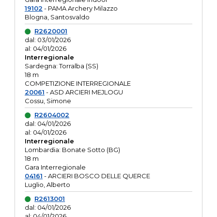
19102
- PAMA Archery Milazzo
Blogna, Santosvaldo
R2620001
dal: 03/01/2026
al: 04/01/2026
Interregionale
Sardegna: Torralba (SS)
18 m
COMPETIZIONE INTERREGIONALE
20061
- ASD ARCIERI MEJLOGU
Cossu, Simone
R2604002
dal: 04/01/2026
al: 04/01/2026
Interregionale
Lombardia: Bonate Sotto (BG)
18 m
Gara Interregionale
04161
- ARCIERI BOSCO DELLE QUERCE
Luglio, Alberto
R2613001
dal: 04/01/2026
al: 04/01/2026