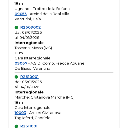
18 m
Ugnano – Trofeo della Befana
09053
- Arcieri della Real Villa
Venturini, Gaia
R2609002
dal: 03/01/2026
al: 04/01/2026
Interregionale
Toscana: Massa (MS)
18 m
Gara Interregionale
09067
- A.S.D. Comp. Frecce Apuane
De Biaso, Valentina
R2610001
dal: 03/01/2026
al: 04/01/2026
Interregionale
Marche: Civitanova Marche (MC)
18 m
Gara Interregionale
10003
- Arcieri Civitanova
Tagliaferri, Gabriele
R2611001