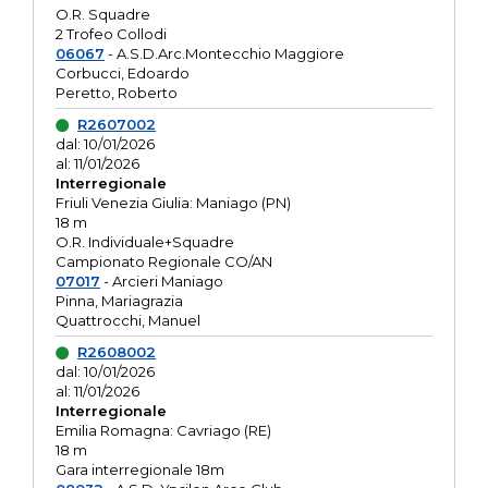
O.R. Squadre
2 Trofeo Collodi
06067
- A.S.D.Arc.Montecchio Maggiore
Corbucci, Edoardo
Peretto, Roberto
R2607002
dal: 10/01/2026
al: 11/01/2026
Interregionale
Friuli Venezia Giulia: Maniago (PN)
18 m
O.R. Individuale+Squadre
Campionato Regionale CO/AN
07017
- Arcieri Maniago
Pinna, Mariagrazia
Quattrocchi, Manuel
R2608002
dal: 10/01/2026
al: 11/01/2026
Interregionale
Emilia Romagna: Cavriago (RE)
18 m
Gara interregionale 18m