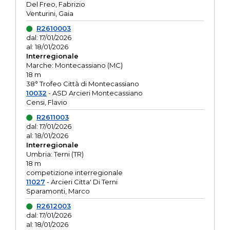
Del Freo, Fabrizio
Venturini, Gaia
R2610003
dal: 17/01/2026
al: 18/01/2026
Interregionale
Marche: Montecassiano (MC)
18 m
38° Trofeo Città di Montecassiano
10032
- ASD Arcieri Montecassiano
Censi, Flavio
R2611003
dal: 17/01/2026
al: 18/01/2026
Interregionale
Umbria: Terni (TR)
18 m
competizione interregionale
11027
- Arcieri Citta' Di Terni
Sparamonti, Marco
R2612003
dal: 17/01/2026
al: 18/01/2026