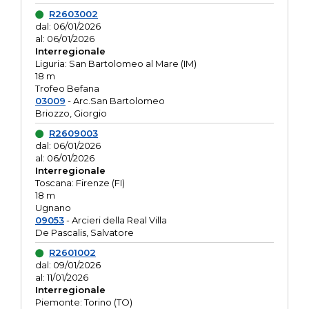
R2603002
dal: 06/01/2026
al: 06/01/2026
Interregionale
Liguria: San Bartolomeo al Mare (IM)
18 m
Trofeo Befana
03009
- Arc.San Bartolomeo
Briozzo, Giorgio
R2609003
dal: 06/01/2026
al: 06/01/2026
Interregionale
Toscana: Firenze (FI)
18 m
Ugnano
09053
- Arcieri della Real Villa
De Pascalis, Salvatore
R2601002
dal: 09/01/2026
al: 11/01/2026
Interregionale
Piemonte: Torino (TO)