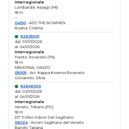
Interregionale
Lombardia: Assago (MI)
18 m
--
04150
- ASD THE BOWMEN
Roatta, Cristina
R2605001
dal: 03/01/2026
al: 04/01/2026
Interregionale
Trento: Rovereto (TN)
18 m
MEMORIAL VANZO
05005
- Arc. Kappa Kosmos Rovereto
Giovannini, Silvia
R2606003
dal: 03/01/2026
al: 04/01/2026
Interregionale
Veneto: Tribano (PD)
18 m
25° Trofeo Indoor Del Sagittario
06024
- Arcieri Sagittario del Veneto
Barotti, Tatiana