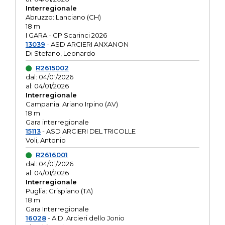
Interregionale
Abruzzo: Lanciano (CH)
18 m
I GARA - GP Scarinci 2026
13039
- ASD ARCIERI ANXANON
Di Stefano, Leonardo
R2615002
dal: 04/01/2026
al: 04/01/2026
Interregionale
Campania: Ariano Irpino (AV)
18 m
Gara interregionale
15113
- ASD ARCIERI DEL TRICOLLE
Voli, Antonio
R2616001
dal: 04/01/2026
al: 04/01/2026
Interregionale
Puglia: Crispiano (TA)
18 m
Gara Interregionale
16028
- A.D. Arcieri dello Jonio