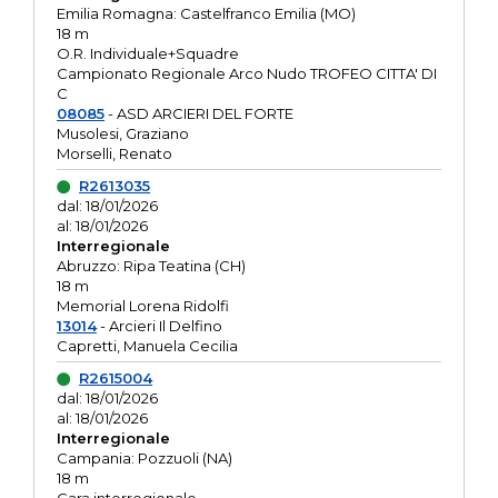
Emilia Romagna: Castelfranco Emilia (MO)
18 m
O.R. Individuale+Squadre
Campionato Regionale Arco Nudo TROFEO CITTA' DI
C
08085
- ASD ARCIERI DEL FORTE
Musolesi, Graziano
Morselli, Renato
R2613035
dal: 18/01/2026
al: 18/01/2026
Interregionale
Abruzzo: Ripa Teatina (CH)
18 m
Memorial Lorena Ridolfi
13014
- Arcieri Il Delfino
Capretti, Manuela Cecilia
R2615004
dal: 18/01/2026
al: 18/01/2026
Interregionale
Campania: Pozzuoli (NA)
18 m