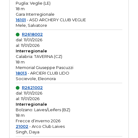
Puglia: Veglie (LE)
18 m
Gara Interregionale
16101
- ASD ARCHERY CLUB VEGLIE
Mele, Salvatore
R2618002
dal: 11/01/2026
al: 11/01/2026
Interregionale
Calabria: TAVERNA (CZ)
18 m
Memorial Giuseppe Pascuzzi
18013
- ARCIERI CLUB LIDO
Socievole, Eleonora
R2621002
dal: 11/01/2026
al: 11/01/2026
Interregionale
Bolzano: Laives/Leifers (BZ)
18 m
Frecce d’inverno 2026
21002
- Arco Club Laives
Singh, Daya