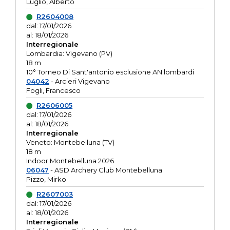
Luglio, Alberto
R2604008
dal: 17/01/2026
al: 18/01/2026
Interregionale
Lombardia: Vigevano (PV)
18 m
10° Torneo Di Sant'antonio esclusione AN lombardi
04042
- Arcieri Vigevano
Fogli, Francesco
R2606005
dal: 17/01/2026
al: 18/01/2026
Interregionale
Veneto: Montebelluna (TV)
18 m
Indoor Montebelluna 2026
06047
- ASD Archery Club Montebelluna
Pizzo, Mirko
R2607003
dal: 17/01/2026
al: 18/01/2026
Interregionale