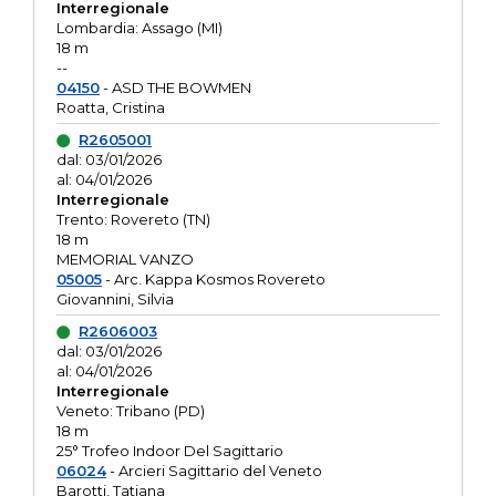
Interregionale
Lombardia: Assago (MI)
18 m
--
04150
- ASD THE BOWMEN
Roatta, Cristina
R2605001
dal: 03/01/2026
al: 04/01/2026
Interregionale
Trento: Rovereto (TN)
18 m
MEMORIAL VANZO
05005
- Arc. Kappa Kosmos Rovereto
Giovannini, Silvia
R2606003
dal: 03/01/2026
al: 04/01/2026
Interregionale
Veneto: Tribano (PD)
18 m
25° Trofeo Indoor Del Sagittario
06024
- Arcieri Sagittario del Veneto
Barotti, Tatiana