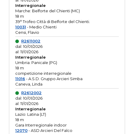
al: 11/01/2026
Interregionale
Marche: Belforte del Chienti (MC)
18 m
39° Trofeo Città di Belforte del Chienti.
10031
- Medio Chienti
Censi, Flavio
R2611002
dal: 10/01/2026
al: 11/01/2026
Interregionale
Umbria: Panicale (PG)
18 m
competizione interregionale
11016
- A.S.D. Gruppo Arcieri Simba
Caneva, Linda
R2612002
dal: 10/01/2026
al: 11/01/2026
Interregionale
Lazio: Latina (LT)
18 m
Gara Interregionale indoor
12070
- ASD Arcieri Del Falco