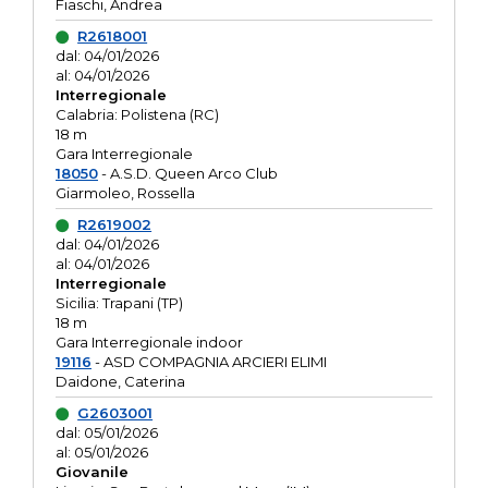
Fiaschi, Andrea
R2618001
dal: 04/01/2026
al: 04/01/2026
Interregionale
Calabria: Polistena (RC)
18 m
Gara Interregionale
18050
- A.S.D. Queen Arco Club
Giarmoleo, Rossella
R2619002
dal: 04/01/2026
al: 04/01/2026
Interregionale
Sicilia: Trapani (TP)
18 m
Gara Interregionale indoor
19116
- ASD COMPAGNIA ARCIERI ELIMI
Daidone, Caterina
G2603001
dal: 05/01/2026
al: 05/01/2026
Giovanile