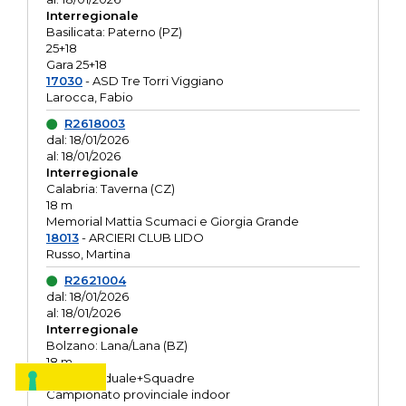
Interregionale
Basilicata: Paterno (PZ)
25+18
Gara 25+18
17030
- ASD Tre Torri Viggiano
Larocca, Fabio
R2618003
dal: 18/01/2026
al: 18/01/2026
Interregionale
Calabria: Taverna (CZ)
18 m
Memorial Mattia Scumaci e Giorgia Grande
18013
- ARCIERI CLUB LIDO
Russo, Martina
R2621004
dal: 18/01/2026
al: 18/01/2026
Interregionale
Bolzano: Lana/Lana (BZ)
18 m
O.R. Individuale+Squadre
Campionato provinciale indoor