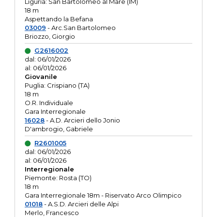
Liguria: San Bartolomeo al Mare (IM)
18 m
Aspettando la Befana
03009
- Arc.San Bartolomeo
Briozzo, Giorgio
G2616002
dal: 06/01/2026
al: 06/01/2026
Giovanile
Puglia: Crispiano (TA)
18 m
O.R. Individuale
Gara Interregionale
16028
- A.D. Arcieri dello Jonio
D'ambrogio, Gabriele
R2601005
dal: 06/01/2026
al: 06/01/2026
Interregionale
Piemonte: Rosta (TO)
18 m
Gara Interregionale 18m - Riservato Arco Olimpico
01018
- A.S.D. Arcieri delle Alpi
Merlo, Francesco