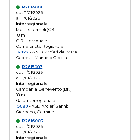
R2614001
dal: 11/01/2026
al: 11/01/2026
Interregionale
Molise: Termoli (CB)
18 m
O.R. Individuale
Campionato Regionale
14022
- A.S.D. Arcieri del Mare
Capretti, Manuela Cecilia
R2615003
dal: 11/01/2026
al: 11/01/2026
Interregionale
Campania: Benevento (BN)
18 m
Gara interregionale
15080
- ASD Arcieri Sanniti
Giordano, Carmine
R2616003
dal: 11/01/2026
al: 11/01/2026
Interregionale