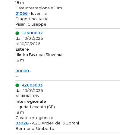
18 m
Gara Interregionale 18m
01066
- Iuvenilia
D'agostino, Katia
Pisan, Giuseppe
E2600002
dal: 10/01/2026
al: 10/01/2026
Estere
: Ilirska Bistrica (Slovenia)
18 m
--
00000
-
--
R2603003
dal: 10/01/2026
al: 11/01/2026
Interregionale
Liguria: Levanto (SP)
18 m
Gara Interregionale
03028
- ASD Arcieri dei 3 Borghi
Bermond, Umberto