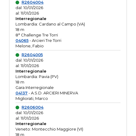
R2604004
dal: 10/01/2026
al: 11/01/2026
Interregionale
Lombardia: Cardano al Campo (VA)
18 m
8° Challenge Tre Torri
04065
- Arcieri Tre Torri
Melone, Fabio
R2604005
dal: 10/01/2026
al: 11/01/2026
Interregionale
Lombardia: Pavia (PV)
18 m
Gara Interregionale
04137
- A.S.D. ARCIERI MINERVA
Migliorati, Marco
R2606004
dal: 10/01/2026
al: 11/01/2026
Interregionale
Veneto: Montecchio Maggiore (VI)
18 m