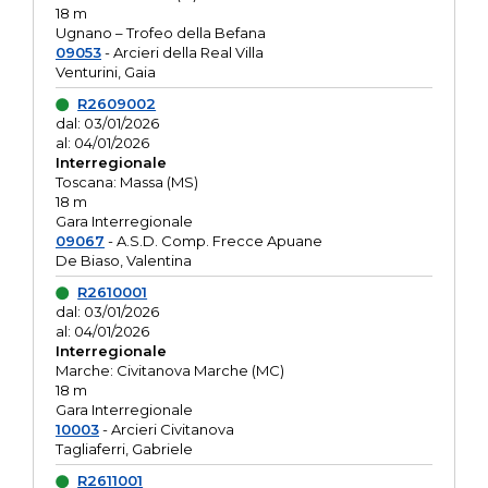
18 m
Ugnano – Trofeo della Befana
09053
- Arcieri della Real Villa
Venturini, Gaia
R2609002
dal: 03/01/2026
al: 04/01/2026
Interregionale
Toscana: Massa (MS)
18 m
Gara Interregionale
09067
- A.S.D. Comp. Frecce Apuane
De Biaso, Valentina
R2610001
dal: 03/01/2026
al: 04/01/2026
Interregionale
Marche: Civitanova Marche (MC)
18 m
Gara Interregionale
10003
- Arcieri Civitanova
Tagliaferri, Gabriele
R2611001