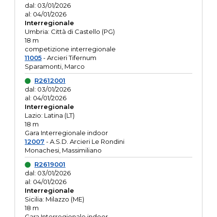
dal: 03/01/2026
al: 04/01/2026
Interregionale
Umbria: Città di Castello (PG)
18 m
competizione interregionale
11005
- Arcieri Tifernum
Sparamonti, Marco
R2612001
dal: 03/01/2026
al: 04/01/2026
Interregionale
Lazio: Latina (LT)
18 m
Gara Interregionale indoor
12007
- A.S.D. Arcieri Le Rondini
Monachesi, Massimiliano
R2619001
dal: 03/01/2026
al: 04/01/2026
Interregionale
Sicilia: Milazzo (ME)
18 m
Gara Interregionale indoor