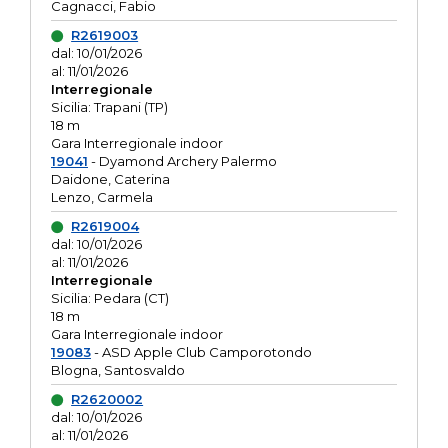
Cagnacci, Fabio
R2619003
dal: 10/01/2026
al: 11/01/2026
Interregionale
Sicilia: Trapani (TP)
18 m
Gara Interregionale indoor
19041
- Dyamond Archery Palermo
Daidone, Caterina
Lenzo, Carmela
R2619004
dal: 10/01/2026
al: 11/01/2026
Interregionale
Sicilia: Pedara (CT)
18 m
Gara Interregionale indoor
19083
- ASD Apple Club Camporotondo
Blogna, Santosvaldo
R2620002
dal: 10/01/2026
al: 11/01/2026