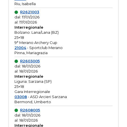
Riu, Isabella
R2621003
dal: 17/01/2026
al: 17/01/2026
Interregionale
Bolzano: Lana/Lana (BZ)
25+18
9° Merano Archery Cup
21004
- Sportclub Merano
Pinna, Mariagrazia
R2603005
dal: 18/01/2026
al: 18/01/2026
Interregionale
Liguria: Sarzana (SP)
25+18
Gara Interregionale
03008
- ASD Arcieri Sarzana
Bermond, Umberto
R2608005
dal: 18/01/2026
al: 18/01/2026
Interregionale