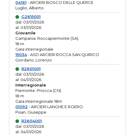
04161
- ARCIERI BOSCO DELLE QUERCE
Luglio, Alberto
G2615001
dal: 03/01/2026
al: 03/01/2026
Giovanile
Campania: Roccapiemonte (SA)
18 m
Gara interregionale
15034
- ASD ARCIERI ROCCA SAN QUIRICO
Giordano, Lorenzo
R2601001
dal: 03/01/2026
al: 04/01/2026
Interregionale
Piemonte: Priocca (CN)
18 m
Gara Interregionale 18m
01092
- ARCIERI LANGHE E ROERO
Pisan, Giuseppe
R2604001
dal: 03/01/2026
al: 04/01/2026