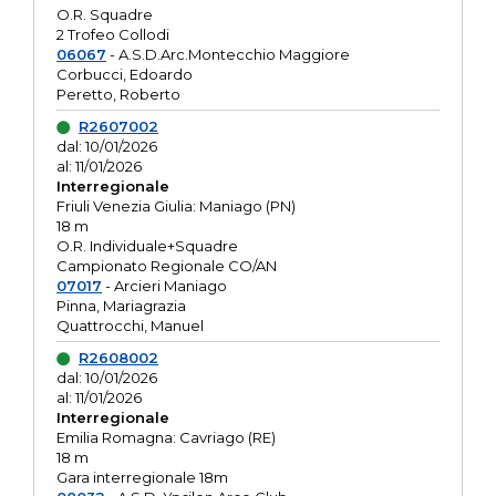
O.R. Squadre
2 Trofeo Collodi
06067
- A.S.D.Arc.Montecchio Maggiore
Corbucci, Edoardo
Peretto, Roberto
R2607002
dal: 10/01/2026
al: 11/01/2026
Interregionale
Friuli Venezia Giulia: Maniago (PN)
18 m
O.R. Individuale+Squadre
Campionato Regionale CO/AN
07017
- Arcieri Maniago
Pinna, Mariagrazia
Quattrocchi, Manuel
R2608002
dal: 10/01/2026
al: 11/01/2026
Interregionale
Emilia Romagna: Cavriago (RE)
18 m
Gara interregionale 18m