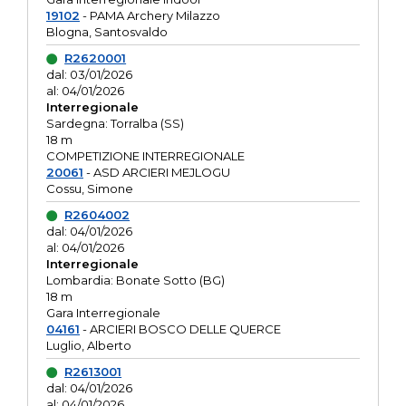
19102
- PAMA Archery Milazzo
Blogna, Santosvaldo
R2620001
dal: 03/01/2026
al: 04/01/2026
Interregionale
Sardegna: Torralba (SS)
18 m
COMPETIZIONE INTERREGIONALE
20061
- ASD ARCIERI MEJLOGU
Cossu, Simone
R2604002
dal: 04/01/2026
al: 04/01/2026
Interregionale
Lombardia: Bonate Sotto (BG)
18 m
Gara Interregionale
04161
- ARCIERI BOSCO DELLE QUERCE
Luglio, Alberto
R2613001
dal: 04/01/2026
al: 04/01/2026