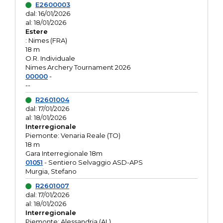
E2600003
dal: 16/01/2026
al: 18/01/2026
Estere
: Nimes (FRA)
18 m
O.R. Individuale
Nimes Archery Tournament 2026
00000
-
--
R2601004
dal: 17/01/2026
al: 18/01/2026
Interregionale
Piemonte: Venaria Reale (TO)
18 m
Gara Interregionale 18m
01051
- Sentiero Selvaggio ASD-APS
Murgia, Stefano
R2601007
dal: 17/01/2026
al: 18/01/2026
Interregionale
Piemonte: Alessandria (AL)