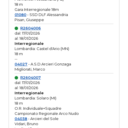
18 m
Gara Interregionale 18m
01080
- SSD DLF Alessandria
Pisan, Giuseppe
R2604006
dal: 17/01/2026
al: 18/01/2026
Interregionale
Lombardia: Castel d'Ario (MN)
18 m
--
04027
- A.S.D.Arcieri Gonzaga
Migliorati, Marco
R2604007
dal: 17/01/2026
al: 18/01/2026
Interregionale
Lombardia: Solaro (MI)
18 m
O.R. Individuale+Squadre
Campionato Regionale Arco Nudo
04038
- Arcieri del Sole
Vidari, Bruno