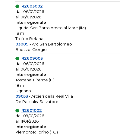
R2603002
dal: 06/01/2026
al: 06/01/2026
Interregionale
Liguria: San Bartolomeo al Mare (IM)
18 m
Trofeo Befana
03009
- Arc.San Bartolomeo
Briozzo, Giorgio
R2609003
dal: 06/01/2026
al: 06/01/2026
Interregionale
Toscana: Firenze (FI)
18 m
Ugnano
09053
- Arcieri della Real Villa
De Pascalis, Salvatore
R2601002
dal: 09/01/2026
al: 11/01/2026
Interregionale
Piemonte: Torino (TO)