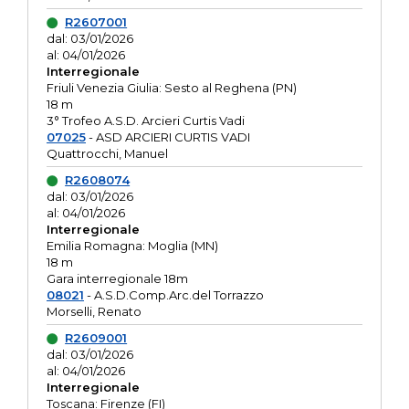
R2607001
dal: 03/01/2026
al: 04/01/2026
Interregionale
Friuli Venezia Giulia: Sesto al Reghena (PN)
18 m
3° Trofeo A.S.D. Arcieri Curtis Vadi
07025
- ASD ARCIERI CURTIS VADI
Quattrocchi, Manuel
R2608074
dal: 03/01/2026
al: 04/01/2026
Interregionale
Emilia Romagna: Moglia (MN)
18 m
Gara interregionale 18m
08021
- A.S.D.Comp.Arc.del Torrazzo
Morselli, Renato
R2609001
dal: 03/01/2026
al: 04/01/2026
Interregionale
Toscana: Firenze (FI)