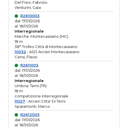
Del Freo, Fabrizio
Venturini, Gaia
R2610003
dal: 17/01/2026
al: 18/01/2026
Interregionale
Marche: Montecassiano (MC)
18 m
38° Trofeo Città di Montecassiano
10032
- ASD Arcieri Montecassiano
Censi, Flavio
R2611003
dal: 17/01/2026
al: 18/01/2026
Interregionale
Umbria: Terni (TR)
18 m
competizione interregionale
11027
- Arcieri Citta' Di Terni
Sparamonti, Marco
R2612003
dal: 17/01/2026
al: 18/01/2026