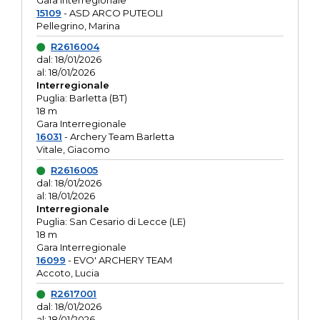
Gara interregionale
15109
- ASD ARCO PUTEOLI
Pellegrino, Marina
R2616004
dal: 18/01/2026
al: 18/01/2026
Interregionale
Puglia: Barletta (BT)
18 m
Gara Interregionale
16031
- Archery Team Barletta
Vitale, Giacomo
R2616005
dal: 18/01/2026
al: 18/01/2026
Interregionale
Puglia: San Cesario di Lecce (LE)
18 m
Gara Interregionale
16099
- EVO' ARCHERY TEAM
Accoto, Lucia
R2617001
dal: 18/01/2026
al: 18/01/2026