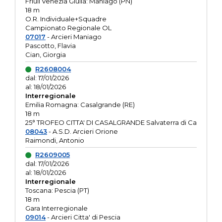
Friuli Venezia Giulia: Maniago (PN)
18 m
O.R. Individuale+Squadre
Campionato Regionale OL
07017
- Arcieri Maniago
Pascotto, Flavia
Cian, Giorgia
R2608004
dal: 17/01/2026
al: 18/01/2026
Interregionale
Emilia Romagna: Casalgrande (RE)
18 m
25° TROFEO CITTA' DI CASALGRANDE Salvaterra di Ca
08043
- A.S.D. Arcieri Orione
Raimondi, Antonio
R2609005
dal: 17/01/2026
al: 18/01/2026
Interregionale
Toscana: Pescia (PT)
18 m
Gara Interregionale
09014
- Arcieri Citta' di Pescia