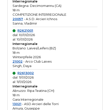
Interregionale
Sardegna: Decimomannu (CA)
18 m
COMPETIZIONE INTERREGIONALE
20057
- A.S.D. Arcieri Ichnos
Sanna, Vladimir
R2621001
dal: 10/01/2026
al: 10/01/2026
Interregionale
Bolzano: Laives/Leifers (BZ)
18 m
Winterpfeile 2026
21002
- Arco Club Laives
Singh, Daya
R2613002
dal: 11/01/2026
al: 11/01/2026
Interregionale
Abruzzo: Ripa Teatina (CH)
18 m
Gara Interregionale
13021
- ASD Arcieri delle Torri
Amura, Giuseppe