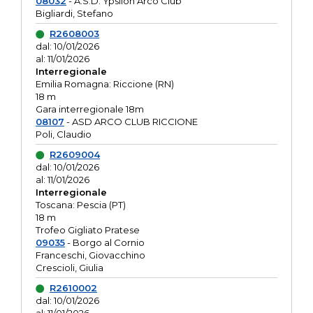
08032
- A.S.D. Ypsilon Arco Club
Bigliardi, Stefano
R2608003
dal: 10/01/2026
al: 11/01/2026
Interregionale
Emilia Romagna: Riccione (RN)
18 m
Gara interregionale 18m
08107
- ASD ARCO CLUB RICCIONE
Poli, Claudio
R2609004
dal: 10/01/2026
al: 11/01/2026
Interregionale
Toscana: Pescia (PT)
18 m
Trofeo Gigliato Pratese
09035
- Borgo al Cornio
Franceschi, Giovacchino
Crescioli, Giulia
R2610002
dal: 10/01/2026