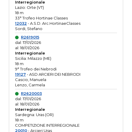
Interregionale
Lazio: Orte (VT)
18 m
33° Trofeo Hortinae Classes
12032
- A.S.D. Arc.HortinaeClasses
Sordi, Stefano
R2619015
dal: 17/01/2026
al: 18/01/2026
Interregionale
Sicilia: Milazzo (ME)
18 m
9° Trofeo dei Nebrodi
19127
- ASD ARCIERI DEI NEBRODI
Cascio, Manuela
Lenzo, Carmela
R2620003
dal: 17/01/2026
al: 18/01/2026
Interregionale
Sardegna: Uras (OR)
18 m
COMPETIZIONE INTERREGIONALE
20010
- Arcieri Uras