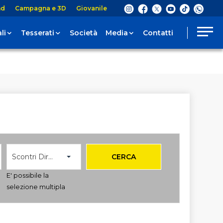
nd
Campagna e 3D
Giovanile
li
Tesserati
Società
Media
Contatti
Scontri Diretti
CERCA
E' possibile la
selezione multipla