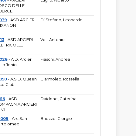
161
- ARCIERI
Luglio, Alberto
OSCO DELLE
UERCE
039
- ASD ARCIERI
Di Stefano, Leonardo
NXANON
113
- ASD ARCIERI
Voli, Antonio
L TRICOLLE
6028
- A.D. Arcieri
Fiaschi, Andrea
llo Jonio
050
- A.S.D. Queen
Giarmoleo, Rossella
co Club
116
- ASD
Daidone, Caterina
MPAGNIA ARCIERI
IMI
3009
- Arc.San
Briozzo, Giorgio
rtolomeo