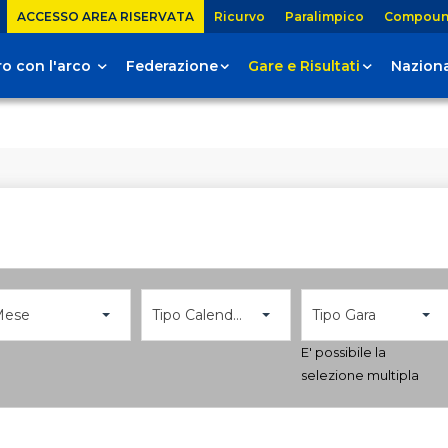
ACCESSO AREA RISERVATA
Ricurvo
Paralimpico
Compou
tiro con l'arco
Federazione
Gare e Risultati
Naziona
Mese
Tipo Calendario
Tipo Gara
E' possibile la
selezione multipla