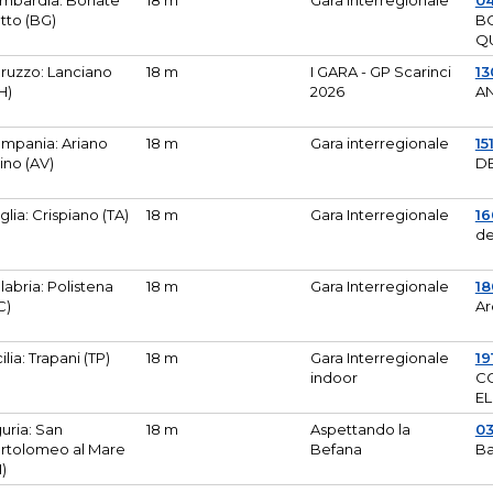
mbardia: Bonate
18 m
Gara Interregionale
04
tto (BG)
B
Q
ruzzo: Lanciano
18 m
I GARA - GP Scarinci
13
H)
2026
A
mpania: Ariano
18 m
Gara interregionale
15
pino (AV)
DE
glia: Crispiano (TA)
18 m
Gara Interregionale
1
de
labria: Polistena
18 m
Gara Interregionale
18
C)
Ar
cilia: Trapani (TP)
18 m
Gara Interregionale
19
indoor
CO
EL
guria: San
18 m
Aspettando la
0
rtolomeo al Mare
Befana
Ba
M)