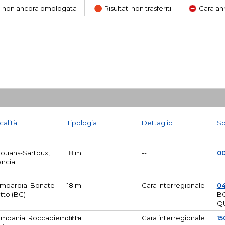
ara non ancora omologata
Risultati non trasferiti
Gara an
calità
Tipologia
Dettaglio
So
Mouans-Sartoux,
18 m
--
0
ancia
mbardia: Bonate
18 m
Gara Interregionale
04
tto (BG)
B
Q
mpania: Roccapiemonte
18 m
Gara interregionale
15