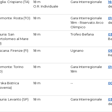
glia: Crispiano (TA)
18 m
Gara Interregionale
1
O.R. Individuale
de
emonte: Rosta (TO)
18 m
Gara Interregionale
01
18m - Riservato Arco
de
Olimpico
guria: San
18 m
Trofeo Befana
0
rtolomeo al Mare
Ba
M)
scana: Firenze (FI)
18 m
Ugnano
0
Re
emonte: Torino
18 m
Gara Interregionale
0
O)
18m
lirska Bistrica
18 m
--
0
lovenia)
guria: Levanto (SP)
18 m
Gara Interregionale
0
de