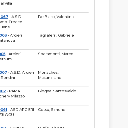
al Villa
9067
- A.S.D.
De Biaso, Valentina
mp. Frecce
puane
003
- Arcieri
Tagliaferri, Gabriele
vitanova
005
- Arcieri
Sparamonti, Marco
fernum
2007
- A.S.D. Arcieri
Monachesi,
 Rondini
Massimiliano
102
- PAMA
Blogna, Santosvaldo
chery Milazzo
0061
- ASD ARCIERI
Cossu, Simone
EJLOGU