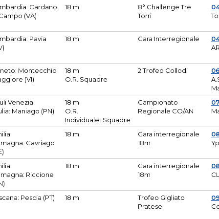
mbardia: Cardano
18 m
8° Challenge Tre
0
 Campo (VA)
Torri
To
mbardia: Pavia
18 m
Gara Interregionale
04
V)
AR
neto: Montecchio
18 m
2 Trofeo Collodi
0
ggiore (VI)
O.R. Squadre
A.
Ma
iuli Venezia
18 m
Campionato
0
ulia: Maniago (PN)
O.R.
Regionale CO/AN
M
Individuale+Squadre
ilia
18 m
Gara interregionale
0
magna: Cavriago
18m
Yp
E)
ilia
18 m
Gara interregionale
0
magna: Riccione
18m
CL
N)
scana: Pescia (PT)
18 m
Trofeo Gigliato
0
Pratese
Co