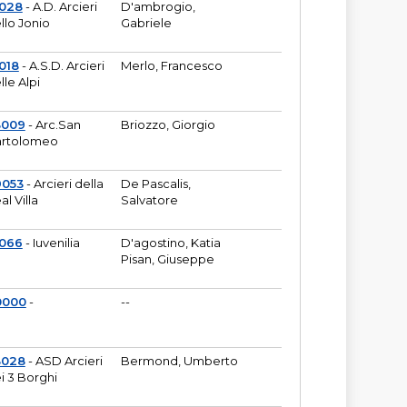
6028
- A.D. Arcieri
D'ambrogio,
llo Jonio
Gabriele
018
- A.S.D. Arcieri
Merlo, Francesco
lle Alpi
3009
- Arc.San
Briozzo, Giorgio
rtolomeo
9053
- Arcieri della
De Pascalis,
al Villa
Salvatore
1066
- Iuvenilia
D'agostino, Katia
Pisan, Giuseppe
0000
-
--
3028
- ASD Arcieri
Bermond, Umberto
i 3 Borghi