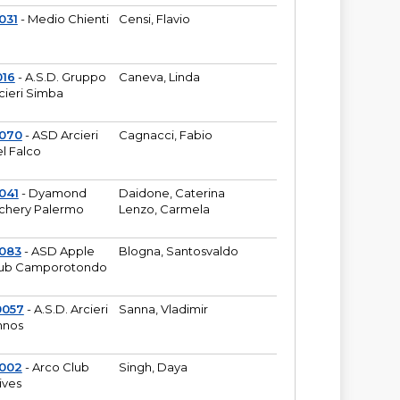
031
- Medio Chienti
Censi, Flavio
016
- A.S.D. Gruppo
Caneva, Linda
cieri Simba
2070
- ASD Arcieri
Cagnacci, Fabio
l Falco
041
- Dyamond
Daidone, Caterina
chery Palermo
Lenzo, Carmela
083
- ASD Apple
Blogna, Santosvaldo
ub Camporotondo
0057
- A.S.D. Arcieri
Sanna, Vladimir
hnos
1002
- Arco Club
Singh, Daya
ives