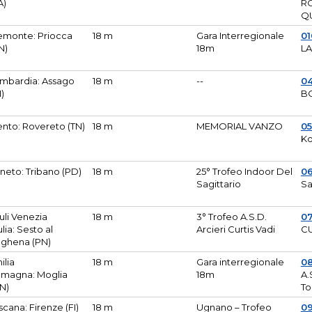
A)
R
Q
emonte: Priocca
18 m
Gara Interregionale
0
N)
18m
L
mbardia: Assago
18 m
--
04
I)
B
ento: Rovereto (TN)
18 m
MEMORIAL VANZO
0
Ko
neto: Tribano (PD)
18 m
25° Trofeo Indoor Del
0
Sagittario
Sa
iuli Venezia
18 m
3° Trofeo A.S.D.
0
ulia: Sesto al
Arcieri Curtis Vadi
CU
ghena (PN)
ilia
18 m
Gara interregionale
0
magna: Moglia
18m
A.
N)
To
scana: Firenze (FI)
18 m
Ugnano – Trofeo
0