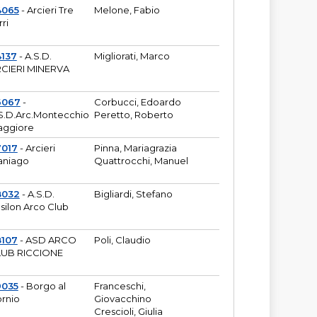
4065
- Arcieri Tre
Melone, Fabio
rri
137
- A.S.D.
Migliorati, Marco
CIERI MINERVA
6067
-
Corbucci, Edoardo
S.D.Arc.Montecchio
Peretto, Roberto
ggiore
7017
- Arcieri
Pinna, Mariagrazia
aniago
Quattrocchi, Manuel
8032
- A.S.D.
Bigliardi, Stefano
silon Arco Club
8107
- ASD ARCO
Poli, Claudio
UB RICCIONE
9035
- Borgo al
Franceschi,
rnio
Giovacchino
Crescioli, Giulia