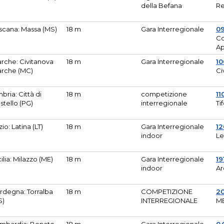
della Befana
Re
scana: Massa (MS)
18 m
Gara Interregionale
0
Co
A
rche: Civitanova
18 m
Gara Interregionale
10
rche (MC)
Ci
bria: Città di
18 m
competizione
11
stello (PG)
interregionale
Ti
zio: Latina (LT)
18 m
Gara Interregionale
1
indoor
Le
cilia: Milazzo (ME)
18 m
Gara Interregionale
19
indoor
Ar
rdegna: Torralba
18 m
COMPETIZIONE
2
S)
INTERREGIONALE
M