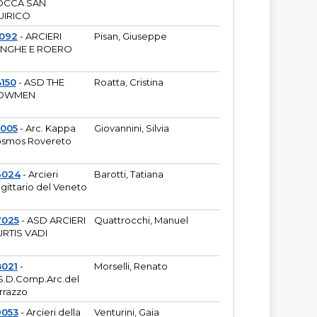
OCCA SAN
UIRICO
1092
- ARCIERI
Pisan, Giuseppe
ANGHE E ROERO
150
- ASD THE
Roatta, Cristina
OWMEN
5005
- Arc. Kappa
Giovannini, Silvia
smos Rovereto
6024
- Arcieri
Barotti, Tatiana
gittario del Veneto
7025
- ASD ARCIERI
Quattrocchi, Manuel
RTIS VADI
8021
-
Morselli, Renato
S.D.Comp.Arc.del
rrazzo
9053
- Arcieri della
Venturini, Gaia