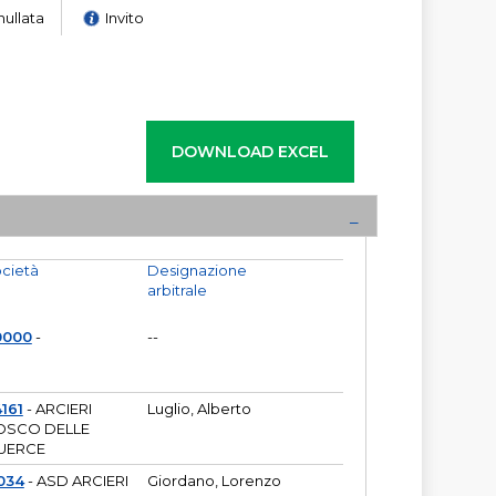
nullata
Invito
cietà
Designazione
arbitrale
0000
-
--
161
- ARCIERI
Luglio, Alberto
OSCO DELLE
UERCE
034
- ASD ARCIERI
Giordano, Lorenzo