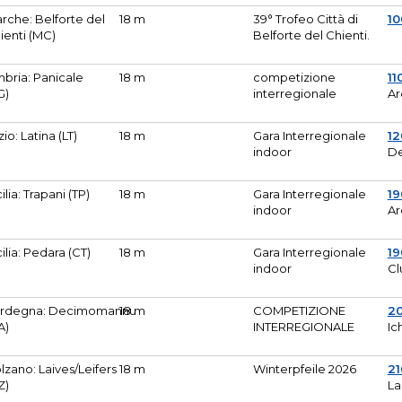
rche: Belforte del
18 m
39° Trofeo Città di
10
ienti (MC)
Belforte del Chienti.
bria: Panicale
18 m
competizione
11
G)
interregionale
Ar
zio: Latina (LT)
18 m
Gara Interregionale
1
indoor
De
cilia: Trapani (TP)
18 m
Gara Interregionale
19
indoor
Ar
cilia: Pedara (CT)
18 m
Gara Interregionale
19
indoor
Cl
rdegna: Decimomannu
18 m
COMPETIZIONE
2
A)
INTERREGIONALE
Ic
lzano: Laives/Leifers
18 m
Winterpfeile 2026
2
Z)
La