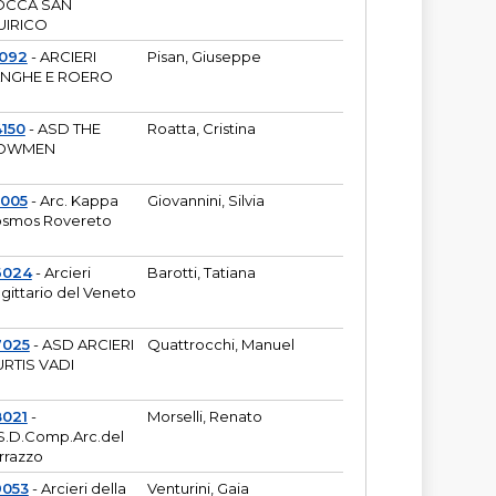
OCCA SAN
UIRICO
1092
- ARCIERI
Pisan, Giuseppe
ANGHE E ROERO
150
- ASD THE
Roatta, Cristina
OWMEN
5005
- Arc. Kappa
Giovannini, Silvia
smos Rovereto
6024
- Arcieri
Barotti, Tatiana
gittario del Veneto
7025
- ASD ARCIERI
Quattrocchi, Manuel
RTIS VADI
8021
-
Morselli, Renato
S.D.Comp.Arc.del
rrazzo
9053
- Arcieri della
Venturini, Gaia