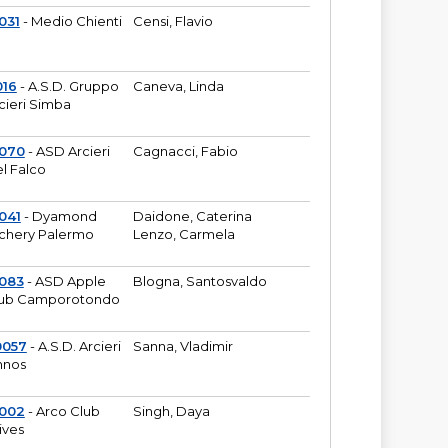
031
- Medio Chienti
Censi, Flavio
016
- A.S.D. Gruppo
Caneva, Linda
cieri Simba
2070
- ASD Arcieri
Cagnacci, Fabio
l Falco
041
- Dyamond
Daidone, Caterina
chery Palermo
Lenzo, Carmela
083
- ASD Apple
Blogna, Santosvaldo
ub Camporotondo
0057
- A.S.D. Arcieri
Sanna, Vladimir
hnos
1002
- Arco Club
Singh, Daya
ives