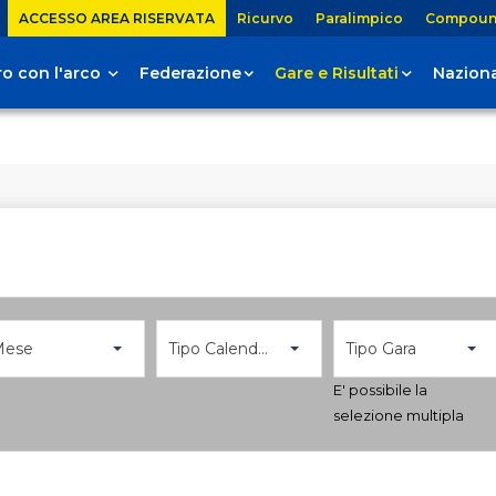
ACCESSO AREA RISERVATA
Ricurvo
Paralimpico
Compou
tiro con l'arco
Federazione
Gare e Risultati
Naziona
Mese
Tipo Calendario
Tipo Gara
E' possibile la
selezione multipla