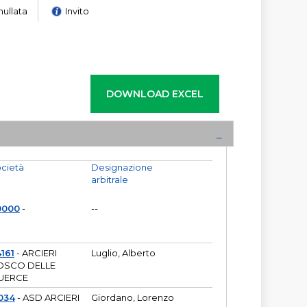
nullata
Invito
cietà
Designazione
arbitrale
0000
-
--
161
- ARCIERI
Luglio, Alberto
OSCO DELLE
UERCE
034
- ASD ARCIERI
Giordano, Lorenzo