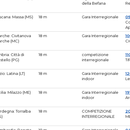
della Befana
Re
scana: Massa (MS)
18 m
Gara Interregionale
0
Co
A
rche: Civitanova
18 m
Gara Interregionale
10
rche (MC)
Ci
bria: Città di
18 m
competizione
11
stello (PG)
interregionale
Ti
zio: Latina (LT)
18 m
Gara Interregionale
1
indoor
Le
cilia: Milazzo (ME)
18 m
Gara Interregionale
19
indoor
Ar
rdegna: Torralba
18 m
COMPETIZIONE
2
S)
INTERREGIONALE
M