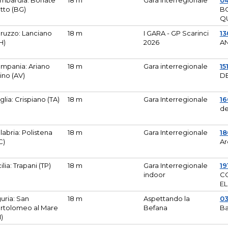
mbardia: Bonate
18 m
Gara Interregionale
04
tto (BG)
B
Q
ruzzo: Lanciano
18 m
I GARA - GP Scarinci
13
H)
2026
A
mpania: Ariano
18 m
Gara interregionale
15
pino (AV)
DE
glia: Crispiano (TA)
18 m
Gara Interregionale
1
de
labria: Polistena
18 m
Gara Interregionale
18
C)
Ar
cilia: Trapani (TP)
18 m
Gara Interregionale
19
indoor
CO
EL
guria: San
18 m
Aspettando la
0
rtolomeo al Mare
Befana
Ba
M)