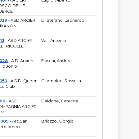
161
- ARCIERI
Luglio, Alberto
OSCO DELLE
UERCE
039
- ASD ARCIERI
Di Stefano, Leonardo
NXANON
113
- ASD ARCIERI
Voli, Antonio
L TRICOLLE
6028
- A.D. Arcieri
Fiaschi, Andrea
llo Jonio
050
- A.S.D. Queen
Giarmoleo, Rossella
co Club
116
- ASD
Daidone, Caterina
MPAGNIA ARCIERI
IMI
3009
- Arc.San
Briozzo, Giorgio
rtolomeo