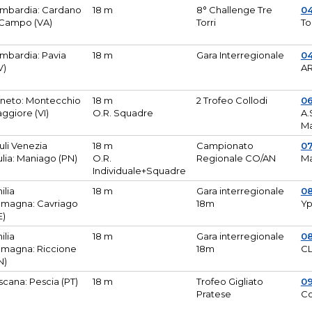
mbardia: Cardano
18 m
8° Challenge Tre
0
 Campo (VA)
Torri
To
mbardia: Pavia
18 m
Gara Interregionale
04
V)
AR
neto: Montecchio
18 m
2 Trofeo Collodi
0
ggiore (VI)
O.R. Squadre
A.
Ma
iuli Venezia
18 m
Campionato
0
ulia: Maniago (PN)
O.R.
Regionale CO/AN
M
Individuale+Squadre
ilia
18 m
Gara interregionale
0
magna: Cavriago
18m
Yp
E)
ilia
18 m
Gara interregionale
0
magna: Riccione
18m
CL
N)
scana: Pescia (PT)
18 m
Trofeo Gigliato
0
Pratese
Co