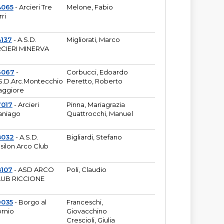
4065
- Arcieri Tre
Melone, Fabio
rri
137
- A.S.D.
Migliorati, Marco
CIERI MINERVA
6067
-
Corbucci, Edoardo
S.D.Arc.Montecchio
Peretto, Roberto
ggiore
7017
- Arcieri
Pinna, Mariagrazia
aniago
Quattrocchi, Manuel
8032
- A.S.D.
Bigliardi, Stefano
silon Arco Club
8107
- ASD ARCO
Poli, Claudio
UB RICCIONE
9035
- Borgo al
Franceschi,
rnio
Giovacchino
Crescioli, Giulia