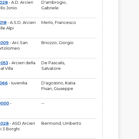
6028
- A.D. Arcieri
D'ambrogio,
llo Jonio
Gabriele
018
- A.S.D. Arcieri
Merlo, Francesco
lle Alpi
3009
- Arc.San
Briozzo, Giorgio
rtolomeo
9053
- Arcieri della
De Pascalis,
al Villa
Salvatore
1066
- Iuvenilia
D'agostino, Katia
Pisan, Giuseppe
0000
-
--
3028
- ASD Arcieri
Bermond, Umberto
i 3 Borghi