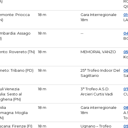
A)
R
Q
emonte: Priocca
18 m
Gara Interregionale
0
N)
18m
L
mbardia: Assago
18 m
--
04
I)
B
ento: Rovereto (TN)
18 m
MEMORIAL VANZO
0
Ko
neto: Tribano (PD)
18 m
25° Trofeo Indoor Del
0
Sagittario
Sa
iuli Venezia
18 m
3° Trofeo A.S.D.
0
ulia: Sesto al
Arcieri Curtis Vadi
CU
ghena (PN)
ilia
18 m
Gara interregionale
0
magna: Moglia
18m
A.
N)
To
scana: Firenze (FI)
18 m
Ugnano – Trofeo
0