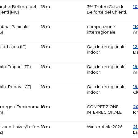
rche: Belforte del
18 m
39° Trofeo Città di
10
ienti (MC)
Belforte del Chienti.
bria: Panicale
18 m
competizione
11
G)
interregionale
Ar
zio: Latina (LT)
18 m
Gara Interregionale
1
indoor
De
cilia: Trapani (TP)
18 m
Gara Interregionale
19
indoor
Ar
cilia: Pedara (CT)
18 m
Gara Interregionale
19
indoor
Cl
rdegna: Decimomannu
18 m
COMPETIZIONE
2
A)
INTERREGIONALE
Ic
lzano: Laives/Leifers
18 m
Winterpfeile 2026
2
Z)
La