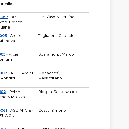
al Villa
9067
- A.S.D.
De Biaso, Valentina
mp. Frecce
puane
003
- Arcieri
Tagliaferri, Gabriele
vitanova
005
- Arcieri
Sparamonti, Marco
fernum
2007
- A.S.D. Arcieri
Monachesi,
 Rondini
Massimiliano
102
- PAMA
Blogna, Santosvaldo
chery Milazzo
0061
- ASD ARCIERI
Cossu, Simone
EJLOGU