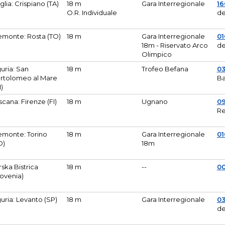
glia: Crispiano (TA)
18 m
Gara Interregionale
1
O.R. Individuale
de
emonte: Rosta (TO)
18 m
Gara Interregionale
01
18m - Riservato Arco
de
Olimpico
guria: San
18 m
Trofeo Befana
0
rtolomeo al Mare
Ba
M)
scana: Firenze (FI)
18 m
Ugnano
0
Re
emonte: Torino
18 m
Gara Interregionale
0
O)
18m
lirska Bistrica
18 m
--
0
lovenia)
guria: Levanto (SP)
18 m
Gara Interregionale
0
de