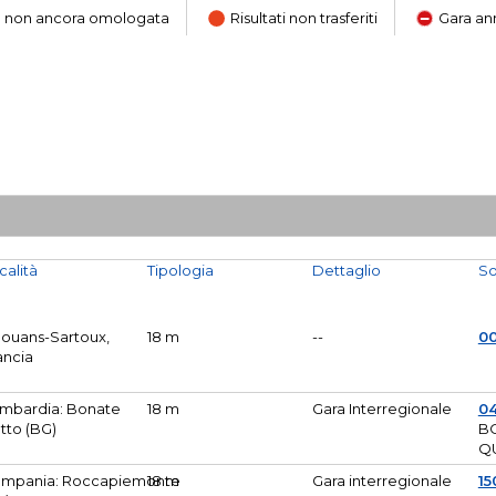
ara non ancora omologata
Risultati non trasferiti
Gara an
calità
Tipologia
Dettaglio
So
Mouans-Sartoux,
18 m
--
0
ancia
mbardia: Bonate
18 m
Gara Interregionale
04
tto (BG)
B
Q
mpania: Roccapiemonte
18 m
Gara interregionale
15