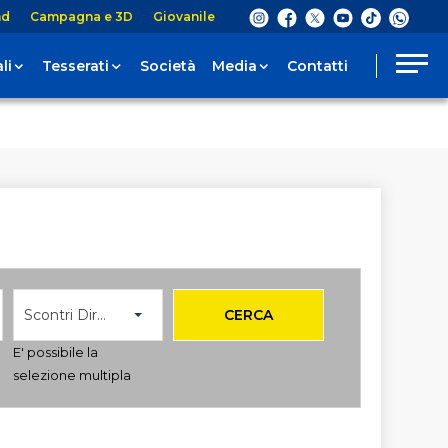
nd
Campagna e 3D
Giovanile
li
Tesserati
Società
Media
Contatti
Scontri Diretti
CERCA
E' possibile la
selezione multipla