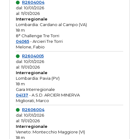
R2604004
dal: 10/01/2026
al: 11/01/2026
Interregionale
Lombardia: Cardano al Campo (VA)
18 m
8° Challenge Tre Torri
04065
- Arcieri Tre Torri
Melone, Fabio
R2604005
dal: 10/01/2026
al: 11/01/2026
Interregionale
Lombardia: Pavia (PV)
18 m
Gara Interregionale
04137
- A.S.D. ARCIERI MINERVA
Migliorati, Marco
R2606004
dal: 10/01/2026
al: 11/01/2026
Interregionale
Veneto: Montecchio Maggiore (VI)
18 m