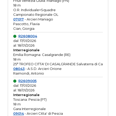
Friuli Venezia Giulia: Maniago (PN)
18 m
O.R. Individuale+Squadre
Campionato Regionale OL
07017
- Arcieri Maniago
Pascotto, Flavia
Cian, Giorgia
R2608004
dal: 17/01/2026
al: 18/01/2026
Interregionale
Emilia Romagna: Casalgrande (RE)
18 m
25° TROFEO CITTA' DI CASALGRANDE Salvaterra di Ca
08043
- A.S.D. Arcieri Orione
Raimondi, Antonio
R2609005
dal: 17/01/2026
al: 18/01/2026
Interregionale
Toscana: Pescia (PT)
18 m
Gara Interregionale
09014
- Arcieri Citta' di Pescia