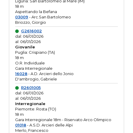
Liguria: San Bartolomeo al Mare (IM)
18 m
Aspettando la Befana
03009
- Arc.San Bartolomeo
Briozzo, Giorgio
G2616002
dal: 06/01/2026
al: 06/01/2026
Giovanile
Puglia: Crispiano (TA)
18 m
O.R. Individuale
Gara Interregionale
16028
- A.D. Arcieri dello Jonio
D'ambrogio, Gabriele
R2601005
dal: 06/01/2026
al: 06/01/2026
Interregionale
Piemonte: Rosta (TO)
18 m
Gara Interregionale 18m - Riservato Arco Olimpico
01018
- A.S.D. Arcieri delle Alpi
Merlo, Francesco