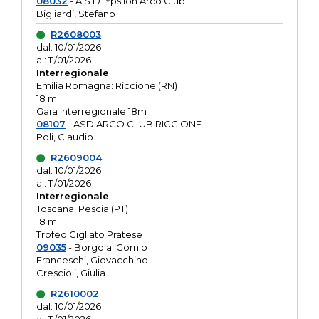
08032
- A.S.D. Ypsilon Arco Club
Bigliardi, Stefano
R2608003
dal: 10/01/2026
al: 11/01/2026
Interregionale
Emilia Romagna: Riccione (RN)
18 m
Gara interregionale 18m
08107
- ASD ARCO CLUB RICCIONE
Poli, Claudio
R2609004
dal: 10/01/2026
al: 11/01/2026
Interregionale
Toscana: Pescia (PT)
18 m
Trofeo Gigliato Pratese
09035
- Borgo al Cornio
Franceschi, Giovacchino
Crescioli, Giulia
R2610002
dal: 10/01/2026