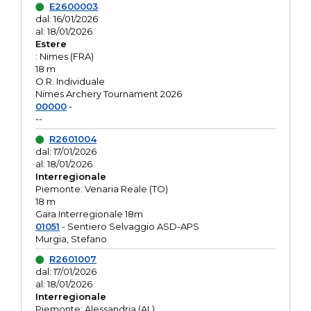
E2600003
dal: 16/01/2026
al: 18/01/2026
Estere
: Nimes (FRA)
18 m
O.R. Individuale
Nimes Archery Tournament 2026
00000
-
--
R2601004
dal: 17/01/2026
al: 18/01/2026
Interregionale
Piemonte: Venaria Reale (TO)
18 m
Gara Interregionale 18m
01051
- Sentiero Selvaggio ASD-APS
Murgia, Stefano
R2601007
dal: 17/01/2026
al: 18/01/2026
Interregionale
Piemonte: Alessandria (AL)