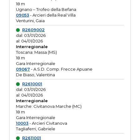
18 m
Ugnano – Trofeo della Befana
09053
- Arcieri della Real Villa
Venturini, Gaia
R2609002
dal: 03/01/2026
al: 04/01/2026
Interregionale
Toscana: Massa (MS)
18 m
Gara Interregionale
09067
- A.S.D. Comp. Frecce Apuane
De Biaso, Valentina
R2610001
dal: 03/01/2026
al: 04/01/2026
Interregionale
Marche: Civitanova Marche (MC)
18 m
Gara Interregionale
10003
- Arcieri Civitanova
Tagliaferri, Gabriele
R2611001