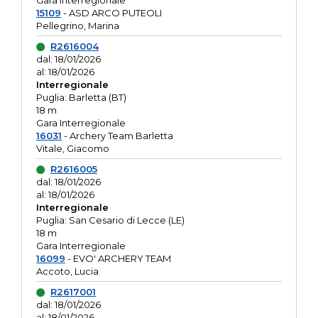
Gara interregionale
15109
- ASD ARCO PUTEOLI
Pellegrino, Marina
R2616004
dal: 18/01/2026
al: 18/01/2026
Interregionale
Puglia: Barletta (BT)
18 m
Gara Interregionale
16031
- Archery Team Barletta
Vitale, Giacomo
R2616005
dal: 18/01/2026
al: 18/01/2026
Interregionale
Puglia: San Cesario di Lecce (LE)
18 m
Gara Interregionale
16099
- EVO' ARCHERY TEAM
Accoto, Lucia
R2617001
dal: 18/01/2026
al: 18/01/2026