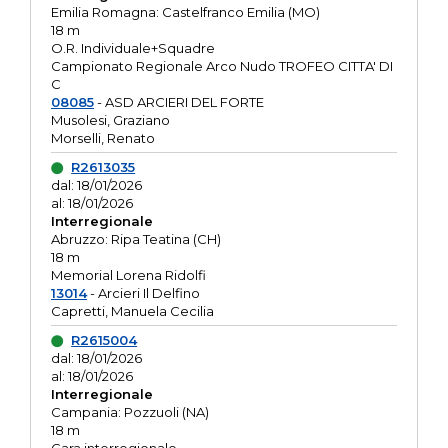
Emilia Romagna: Castelfranco Emilia (MO)
18 m
O.R. Individuale+Squadre
Campionato Regionale Arco Nudo TROFEO CITTA' DI
C
08085
- ASD ARCIERI DEL FORTE
Musolesi, Graziano
Morselli, Renato
R2613035
dal: 18/01/2026
al: 18/01/2026
Interregionale
Abruzzo: Ripa Teatina (CH)
18 m
Memorial Lorena Ridolfi
13014
- Arcieri Il Delfino
Capretti, Manuela Cecilia
R2615004
dal: 18/01/2026
al: 18/01/2026
Interregionale
Campania: Pozzuoli (NA)
18 m