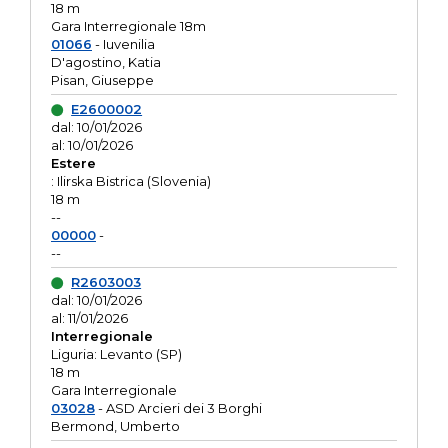
18 m
Gara Interregionale 18m
01066
- Iuvenilia
D'agostino, Katia
Pisan, Giuseppe
E2600002
dal: 10/01/2026
al: 10/01/2026
Estere
: Ilirska Bistrica (Slovenia)
18 m
--
00000
-
--
R2603003
dal: 10/01/2026
al: 11/01/2026
Interregionale
Liguria: Levanto (SP)
18 m
Gara Interregionale
03028
- ASD Arcieri dei 3 Borghi
Bermond, Umberto