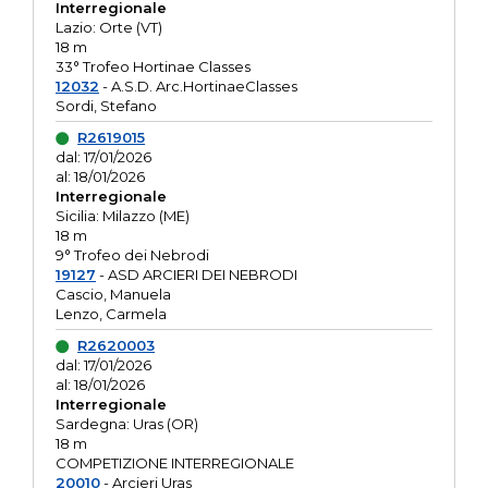
Interregionale
Lazio: Orte (VT)
18 m
33° Trofeo Hortinae Classes
12032
- A.S.D. Arc.HortinaeClasses
Sordi, Stefano
R2619015
dal: 17/01/2026
al: 18/01/2026
Interregionale
Sicilia: Milazzo (ME)
18 m
9° Trofeo dei Nebrodi
19127
- ASD ARCIERI DEI NEBRODI
Cascio, Manuela
Lenzo, Carmela
R2620003
dal: 17/01/2026
al: 18/01/2026
Interregionale
Sardegna: Uras (OR)
18 m
COMPETIZIONE INTERREGIONALE
20010
- Arcieri Uras