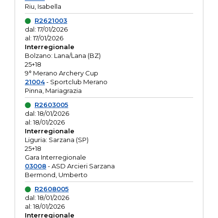
Riu, Isabella
R2621003
dal: 17/01/2026
al: 17/01/2026
Interregionale
Bolzano: Lana/Lana (BZ)
25+18
9° Merano Archery Cup
21004
- Sportclub Merano
Pinna, Mariagrazia
R2603005
dal: 18/01/2026
al: 18/01/2026
Interregionale
Liguria: Sarzana (SP)
25+18
Gara Interregionale
03008
- ASD Arcieri Sarzana
Bermond, Umberto
R2608005
dal: 18/01/2026
al: 18/01/2026
Interregionale