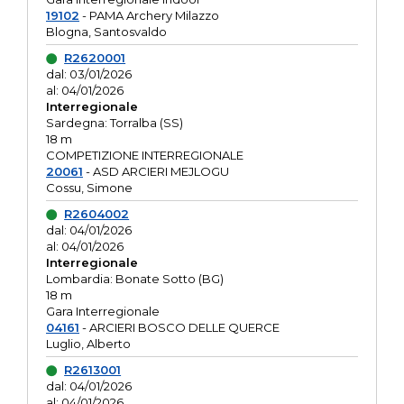
19102
- PAMA Archery Milazzo
Blogna, Santosvaldo
R2620001
dal: 03/01/2026
al: 04/01/2026
Interregionale
Sardegna: Torralba (SS)
18 m
COMPETIZIONE INTERREGIONALE
20061
- ASD ARCIERI MEJLOGU
Cossu, Simone
R2604002
dal: 04/01/2026
al: 04/01/2026
Interregionale
Lombardia: Bonate Sotto (BG)
18 m
Gara Interregionale
04161
- ARCIERI BOSCO DELLE QUERCE
Luglio, Alberto
R2613001
dal: 04/01/2026
al: 04/01/2026