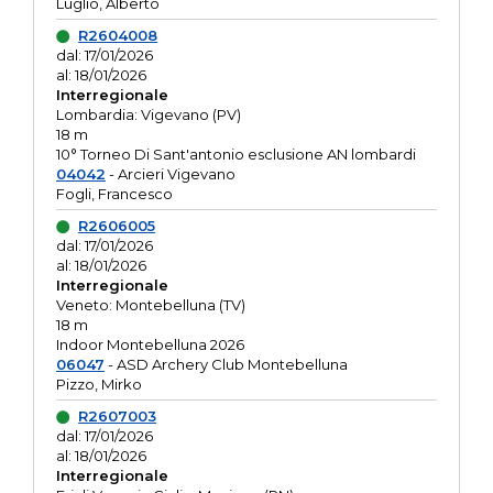
Luglio, Alberto
R2604008
dal: 17/01/2026
al: 18/01/2026
Interregionale
Lombardia: Vigevano (PV)
18 m
10° Torneo Di Sant'antonio esclusione AN lombardi
04042
- Arcieri Vigevano
Fogli, Francesco
R2606005
dal: 17/01/2026
al: 18/01/2026
Interregionale
Veneto: Montebelluna (TV)
18 m
Indoor Montebelluna 2026
06047
- ASD Archery Club Montebelluna
Pizzo, Mirko
R2607003
dal: 17/01/2026
al: 18/01/2026
Interregionale