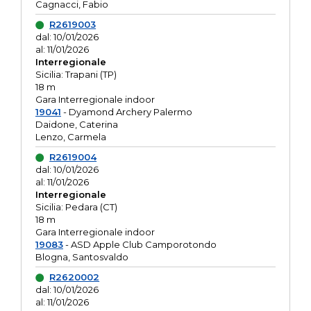
Cagnacci, Fabio
R2619003
dal: 10/01/2026
al: 11/01/2026
Interregionale
Sicilia: Trapani (TP)
18 m
Gara Interregionale indoor
19041
- Dyamond Archery Palermo
Daidone, Caterina
Lenzo, Carmela
R2619004
dal: 10/01/2026
al: 11/01/2026
Interregionale
Sicilia: Pedara (CT)
18 m
Gara Interregionale indoor
19083
- ASD Apple Club Camporotondo
Blogna, Santosvaldo
R2620002
dal: 10/01/2026
al: 11/01/2026