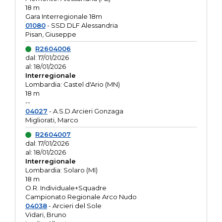
18 m
Gara Interregionale 18m
01080
- SSD DLF Alessandria
Pisan, Giuseppe
R2604006
dal: 17/01/2026
al: 18/01/2026
Interregionale
Lombardia: Castel d'Ario (MN)
18 m
--
04027
- A.S.D.Arcieri Gonzaga
Migliorati, Marco
R2604007
dal: 17/01/2026
al: 18/01/2026
Interregionale
Lombardia: Solaro (MI)
18 m
O.R. Individuale+Squadre
Campionato Regionale Arco Nudo
04038
- Arcieri del Sole
Vidari, Bruno