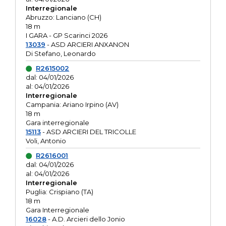
Interregionale
Abruzzo: Lanciano (CH)
18 m
I GARA - GP Scarinci 2026
13039
- ASD ARCIERI ANXANON
Di Stefano, Leonardo
R2615002
dal: 04/01/2026
al: 04/01/2026
Interregionale
Campania: Ariano Irpino (AV)
18 m
Gara interregionale
15113
- ASD ARCIERI DEL TRICOLLE
Voli, Antonio
R2616001
dal: 04/01/2026
al: 04/01/2026
Interregionale
Puglia: Crispiano (TA)
18 m
Gara Interregionale
16028
- A.D. Arcieri dello Jonio