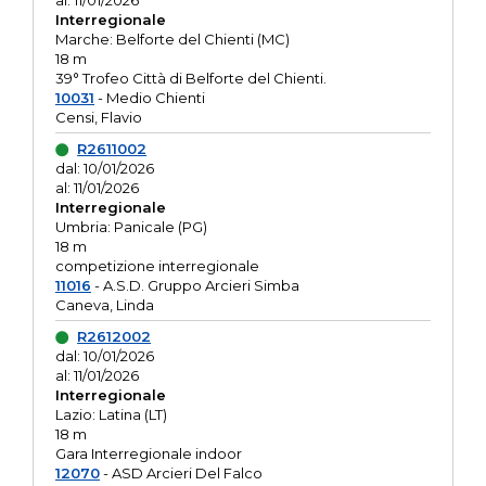
al: 11/01/2026
Interregionale
Marche: Belforte del Chienti (MC)
18 m
39° Trofeo Città di Belforte del Chienti.
10031
- Medio Chienti
Censi, Flavio
R2611002
dal: 10/01/2026
al: 11/01/2026
Interregionale
Umbria: Panicale (PG)
18 m
competizione interregionale
11016
- A.S.D. Gruppo Arcieri Simba
Caneva, Linda
R2612002
dal: 10/01/2026
al: 11/01/2026
Interregionale
Lazio: Latina (LT)
18 m
Gara Interregionale indoor
12070
- ASD Arcieri Del Falco