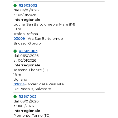
R2603002
dal: 06/01/2026
al: 06/01/2026
Interregionale
Liguria: San Bartolomeo al Mare (IM)
18 m
Trofeo Befana
03009
- Arc.San Bartolomeo
Briozzo, Giorgio
R2609003
dal: 06/01/2026
al: 06/01/2026
Interregionale
Toscana: Firenze (FI)
18 m
Ugnano
09053
- Arcieri della Real Villa
De Pascalis, Salvatore
R2601002
dal: 09/01/2026
al: 11/01/2026
Interregionale
Piemonte: Torino (TO)