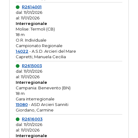
R2614001
dal: 11/01/2026
al: 11/01/2026
Interregionale
Molise: Termoli (CB)
18 m
O.R. Individuale
Campionato Regionale
14022
- A.S.D. Arcieri del Mare
Capretti, Manuela Cecilia
R2615003
dal: 11/01/2026
al: 11/01/2026
Interregionale
Campania: Benevento (BN)
18 m
Gara interregionale
15080
- ASD Arcieri Sanniti
Giordano, Carmine
R2616003
dal: 11/01/2026
al: 11/01/2026
Interregionale