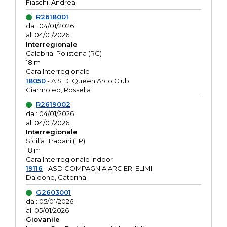
Fiaschi, Andrea
R2618001
dal: 04/01/2026
al: 04/01/2026
Interregionale
Calabria: Polistena (RC)
18 m
Gara Interregionale
18050
- A.S.D. Queen Arco Club
Giarmoleo, Rossella
R2619002
dal: 04/01/2026
al: 04/01/2026
Interregionale
Sicilia: Trapani (TP)
18 m
Gara Interregionale indoor
19116
- ASD COMPAGNIA ARCIERI ELIMI
Daidone, Caterina
G2603001
dal: 05/01/2026
al: 05/01/2026
Giovanile