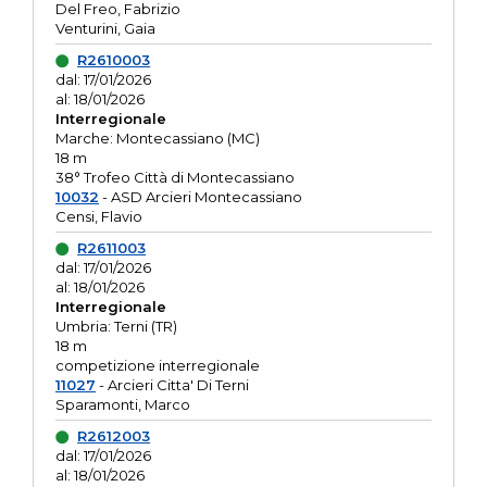
Del Freo, Fabrizio
Venturini, Gaia
R2610003
dal: 17/01/2026
al: 18/01/2026
Interregionale
Marche: Montecassiano (MC)
18 m
38° Trofeo Città di Montecassiano
10032
- ASD Arcieri Montecassiano
Censi, Flavio
R2611003
dal: 17/01/2026
al: 18/01/2026
Interregionale
Umbria: Terni (TR)
18 m
competizione interregionale
11027
- Arcieri Citta' Di Terni
Sparamonti, Marco
R2612003
dal: 17/01/2026
al: 18/01/2026