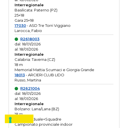
Interregionale
Basilicata: Paterno (PZ)
25+18
Gara 25+18
17030
- ASD Tre Torri Viggiano
Larocca, Fabio
R2618003
dal: 18/01/2026
al: 18/01/2026
Interregionale
Calabria: Taverna (CZ)
18 m
Memorial Mattia Scumaci e Giorgia Grande
18013
- ARCIERI CLUB LIDO
Russo, Martina
R2621004
dal: 18/01/2026
al: 18/01/2026
Interregionale
Bolzano: Lana/Lana (BZ)
18 m
O.R. Individuale+Squadre
Campionato provinciale indoor