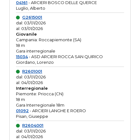
04161
- ARCIERI BOSCO DELLE QUERCE
Luglio, Alberto
G2615001
dal: 03/01/2026
al: 03/01/2026
Giovanile
Campania: Roccapiemonte (SA)
18 m
Gara interregionale
15034
- ASD ARCIERI ROCCA SAN QUIRICO
Giordano, Lorenzo
R2601001
dal: 03/01/2026
al: 04/01/2026
Interregionale
Piemonte: Priocca (CN)
18 m
Gara Interregionale 18m
01092
- ARCIERI LANGHE E ROERO
Pisan, Giuseppe
R2604001
dal: 03/01/2026
al: 04/01/2026