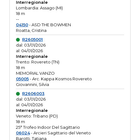
Interregionale
Lombardia: Assago (MI)
18 m
--
04150
- ASD THE BOWMEN
Roatta, Cristina
R2605001
dal: 03/01/2026
al: 04/01/2026
Interregionale
Trento: Rovereto (TN)
18 m
MEMORIAL VANZO
05005
- Arc. Kappa Kosmos Rovereto
Giovannini, Silvia
R2606003
dal: 03/01/2026
al: 04/01/2026
Interregionale
Veneto: Tribano (PD)
18 m
25° Trofeo Indoor Del Sagittario
06024
- Arcieri Sagittario del Veneto
Barotti, Tatiana