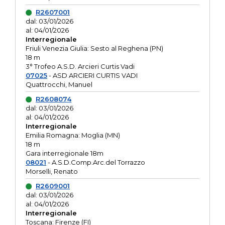
R2607001
dal: 03/01/2026
al: 04/01/2026
Interregionale
Friuli Venezia Giulia: Sesto al Reghena (PN)
18 m
3° Trofeo A.S.D. Arcieri Curtis Vadi
07025
- ASD ARCIERI CURTIS VADI
Quattrocchi, Manuel
R2608074
dal: 03/01/2026
al: 04/01/2026
Interregionale
Emilia Romagna: Moglia (MN)
18 m
Gara interregionale 18m
08021
- A.S.D.Comp.Arc.del Torrazzo
Morselli, Renato
R2609001
dal: 03/01/2026
al: 04/01/2026
Interregionale
Toscana: Firenze (FI)