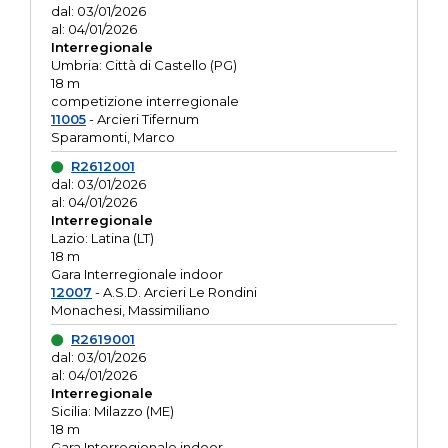
dal: 03/01/2026
al: 04/01/2026
Interregionale
Umbria: Città di Castello (PG)
18 m
competizione interregionale
11005
- Arcieri Tifernum
Sparamonti, Marco
R2612001
dal: 03/01/2026
al: 04/01/2026
Interregionale
Lazio: Latina (LT)
18 m
Gara Interregionale indoor
12007
- A.S.D. Arcieri Le Rondini
Monachesi, Massimiliano
R2619001
dal: 03/01/2026
al: 04/01/2026
Interregionale
Sicilia: Milazzo (ME)
18 m
Gara Interregionale indoor