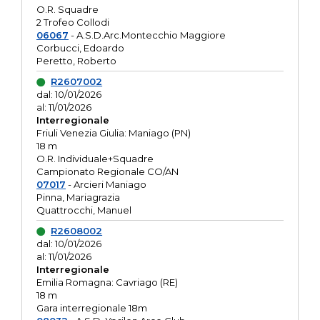
O.R. Squadre
2 Trofeo Collodi
06067
- A.S.D.Arc.Montecchio Maggiore
Corbucci, Edoardo
Peretto, Roberto
R2607002
dal: 10/01/2026
al: 11/01/2026
Interregionale
Friuli Venezia Giulia: Maniago (PN)
18 m
O.R. Individuale+Squadre
Campionato Regionale CO/AN
07017
- Arcieri Maniago
Pinna, Mariagrazia
Quattrocchi, Manuel
R2608002
dal: 10/01/2026
al: 11/01/2026
Interregionale
Emilia Romagna: Cavriago (RE)
18 m
Gara interregionale 18m