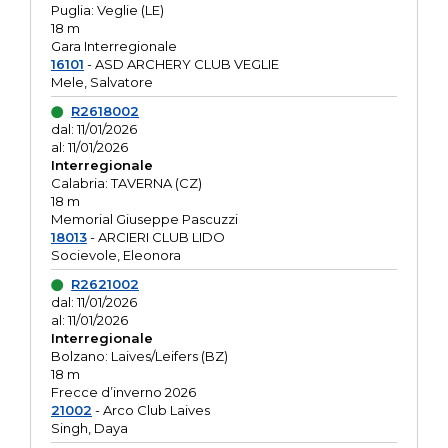
Puglia: Veglie (LE)
18 m
Gara Interregionale
16101
- ASD ARCHERY CLUB VEGLIE
Mele, Salvatore
R2618002
dal: 11/01/2026
al: 11/01/2026
Interregionale
Calabria: TAVERNA (CZ)
18 m
Memorial Giuseppe Pascuzzi
18013
- ARCIERI CLUB LIDO
Socievole, Eleonora
R2621002
dal: 11/01/2026
al: 11/01/2026
Interregionale
Bolzano: Laives/Leifers (BZ)
18 m
Frecce d’inverno 2026
21002
- Arco Club Laives
Singh, Daya