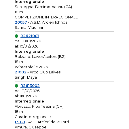
Interregionale
Sardegna: Decimomannu (CA)
18 m
COMPETIZIONE INTERREGIONALE
20057
- A.S.D. Arcieri Ichnos
Sanna, Vladimir
R2621001
dal: 10/01/2026
al: 10/01/2026
Interregionale
Bolzano: Laives/Leifers (BZ)
18 m
Winterpfeile 2026
21002
- Arco Club Laives
Singh, Daya
R2613002
dal: 11/01/2026
al: 11/01/2026
Interregionale
Abruzzo: Ripa Teatina (CH)
18 m
Gara Interregionale
13021
- ASD Arcieri delle Torri
Amura, Giuseppe