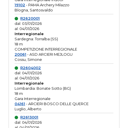
19102
- PAMA Archery Milazzo
Blogna, Santosvaldo
R2620001
dal: 03/01/2026
al: 04/01/2026
Interregionale
Sardegna: Torralba (SS)
18 m
COMPETIZIONE INTERREGIONALE
20061
- ASD ARCIERI MEJLOGU
Cossu, Simone
R2604002
dal: 04/01/2026
al: 04/01/2026
Interregionale
Lombardia: Bonate Sotto (BG)
18 m
Gara Interregionale
04161
- ARCIERI BOSCO DELLE QUERCE
Luglio, Alberto
R2613001
dal: 04/01/2026
al: 04/01/2026