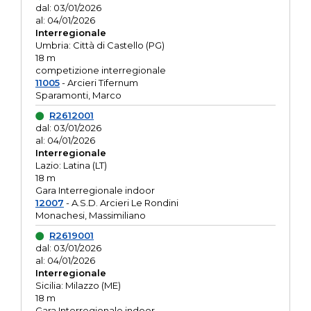
dal: 03/01/2026
al: 04/01/2026
Interregionale
Umbria: Città di Castello (PG)
18 m
competizione interregionale
11005
- Arcieri Tifernum
Sparamonti, Marco
R2612001
dal: 03/01/2026
al: 04/01/2026
Interregionale
Lazio: Latina (LT)
18 m
Gara Interregionale indoor
12007
- A.S.D. Arcieri Le Rondini
Monachesi, Massimiliano
R2619001
dal: 03/01/2026
al: 04/01/2026
Interregionale
Sicilia: Milazzo (ME)
18 m
Gara Interregionale indoor