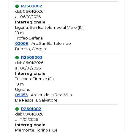
R2603002
dal: 06/01/2026
al: 06/01/2026
Interregionale
Liguria: San Bartolomeo al Mare (IM)
18 m
Trofeo Befana
03009
- Arc.San Bartolomeo
Briozzo, Giorgio
R2609003
dal: 06/01/2026
al: 06/01/2026
Interregionale
Toscana: Firenze (FI)
18 m
Ugnano
09053
- Arcieri della Real Villa
De Pascalis, Salvatore
R2601002
dal: 09/01/2026
al: 11/01/2026
Interregionale
Piemonte: Torino (TO)