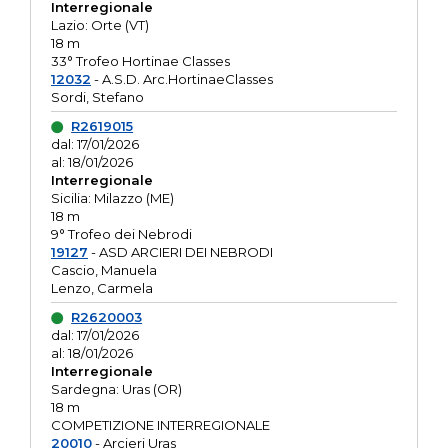
Interregionale
Lazio: Orte (VT)
18 m
33° Trofeo Hortinae Classes
12032
- A.S.D. Arc.HortinaeClasses
Sordi, Stefano
R2619015
dal: 17/01/2026
al: 18/01/2026
Interregionale
Sicilia: Milazzo (ME)
18 m
9° Trofeo dei Nebrodi
19127
- ASD ARCIERI DEI NEBRODI
Cascio, Manuela
Lenzo, Carmela
R2620003
dal: 17/01/2026
al: 18/01/2026
Interregionale
Sardegna: Uras (OR)
18 m
COMPETIZIONE INTERREGIONALE
20010
- Arcieri Uras