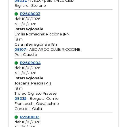
08032
- A.S.D. Ypsilon Arco Club
Bigliardi, Stefano
R2608003
dal: 10/01/2026
al: 11/01/2026
Interregionale
Emilia Romagna: Riccione (RN)
18 m
Gara interregionale 18m
08107
- ASD ARCO CLUB RICCIONE
Poli, Claudio
R2609004
dal: 10/01/2026
al: 11/01/2026
Interregionale
Toscana: Pescia (PT)
18 m
Trofeo Gigliato Pratese
09035
- Borgo al Cornio
Franceschi, Giovacchino
Crescioli, Giulia
R2610002
dal: 10/01/2026