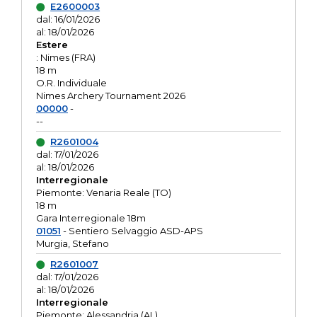
E2600003
dal: 16/01/2026
al: 18/01/2026
Estere
: Nimes (FRA)
18 m
O.R. Individuale
Nimes Archery Tournament 2026
00000
-
--
R2601004
dal: 17/01/2026
al: 18/01/2026
Interregionale
Piemonte: Venaria Reale (TO)
18 m
Gara Interregionale 18m
01051
- Sentiero Selvaggio ASD-APS
Murgia, Stefano
R2601007
dal: 17/01/2026
al: 18/01/2026
Interregionale
Piemonte: Alessandria (AL)