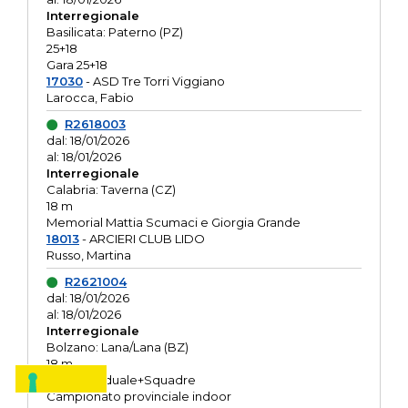
Interregionale
Basilicata: Paterno (PZ)
25+18
Gara 25+18
17030
- ASD Tre Torri Viggiano
Larocca, Fabio
R2618003
dal: 18/01/2026
al: 18/01/2026
Interregionale
Calabria: Taverna (CZ)
18 m
Memorial Mattia Scumaci e Giorgia Grande
18013
- ARCIERI CLUB LIDO
Russo, Martina
R2621004
dal: 18/01/2026
al: 18/01/2026
Interregionale
Bolzano: Lana/Lana (BZ)
18 m
O.R. Individuale+Squadre
Campionato provinciale indoor