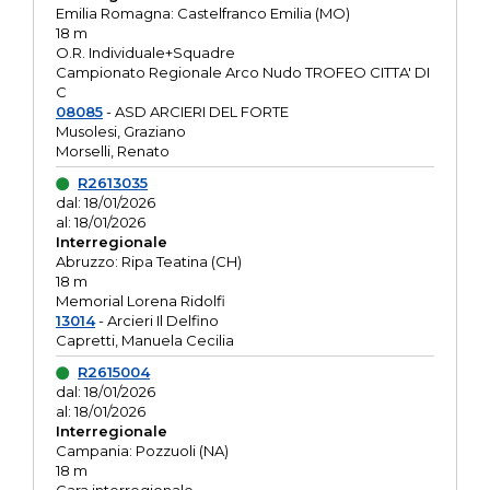
Emilia Romagna: Castelfranco Emilia (MO)
18 m
O.R. Individuale+Squadre
Campionato Regionale Arco Nudo TROFEO CITTA' DI
C
08085
- ASD ARCIERI DEL FORTE
Musolesi, Graziano
Morselli, Renato
R2613035
dal: 18/01/2026
al: 18/01/2026
Interregionale
Abruzzo: Ripa Teatina (CH)
18 m
Memorial Lorena Ridolfi
13014
- Arcieri Il Delfino
Capretti, Manuela Cecilia
R2615004
dal: 18/01/2026
al: 18/01/2026
Interregionale
Campania: Pozzuoli (NA)
18 m