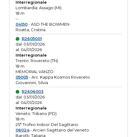
Interregionale
Lombardia: Assago (MI)
18 m
--
04150
- ASD THE BOWMEN
Roatta, Cristina
R2605001
dal: 03/01/2026
al: 04/01/2026
Interregionale
Trento: Rovereto (TN)
18 m
MEMORIAL VANZO
05005
- Arc. Kappa Kosmos Rovereto
Giovannini, Silvia
R2606003
dal: 03/01/2026
al: 04/01/2026
Interregionale
Veneto: Tribano (PD)
18 m
25° Trofeo Indoor Del Sagittario
06024
- Arcieri Sagittario del Veneto
Barotti, Tatiana