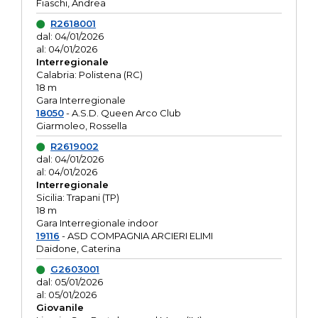
Fiaschi, Andrea
R2618001
dal: 04/01/2026
al: 04/01/2026
Interregionale
Calabria: Polistena (RC)
18 m
Gara Interregionale
18050
- A.S.D. Queen Arco Club
Giarmoleo, Rossella
R2619002
dal: 04/01/2026
al: 04/01/2026
Interregionale
Sicilia: Trapani (TP)
18 m
Gara Interregionale indoor
19116
- ASD COMPAGNIA ARCIERI ELIMI
Daidone, Caterina
G2603001
dal: 05/01/2026
al: 05/01/2026
Giovanile