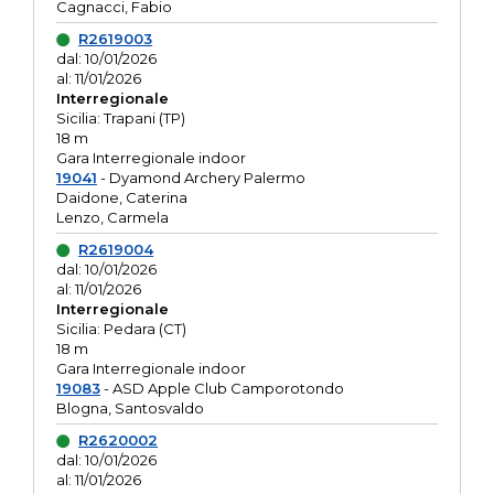
Cagnacci, Fabio
R2619003
dal: 10/01/2026
al: 11/01/2026
Interregionale
Sicilia: Trapani (TP)
18 m
Gara Interregionale indoor
19041
- Dyamond Archery Palermo
Daidone, Caterina
Lenzo, Carmela
R2619004
dal: 10/01/2026
al: 11/01/2026
Interregionale
Sicilia: Pedara (CT)
18 m
Gara Interregionale indoor
19083
- ASD Apple Club Camporotondo
Blogna, Santosvaldo
R2620002
dal: 10/01/2026
al: 11/01/2026