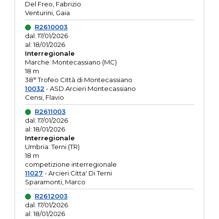
Del Freo, Fabrizio
Venturini, Gaia
R2610003
dal: 17/01/2026
al: 18/01/2026
Interregionale
Marche: Montecassiano (MC)
18 m
38° Trofeo Città di Montecassiano
10032
- ASD Arcieri Montecassiano
Censi, Flavio
R2611003
dal: 17/01/2026
al: 18/01/2026
Interregionale
Umbria: Terni (TR)
18 m
competizione interregionale
11027
- Arcieri Citta' Di Terni
Sparamonti, Marco
R2612003
dal: 17/01/2026
al: 18/01/2026