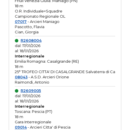
Friuli Venezia Giulia: Maniago (PN)
18 m
O.R. Individuale+Squadre
Campionato Regionale OL
07017
- Arcieri Maniago
Pascotto, Flavia
Cian, Giorgia
R2608004
dal: 17/01/2026
al: 18/01/2026
Interregionale
Emilia Romagna: Casalgrande (RE)
18 m
25° TROFEO CITTA' DI CASALGRANDE Salvaterra di Ca
08043
- A.S.D. Arcieri Orione
Raimondi, Antonio
R2609005
dal: 17/01/2026
al: 18/01/2026
Interregionale
Toscana: Pescia (PT)
18 m
Gara Interregionale
09014
- Arcieri Citta' di Pescia