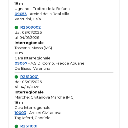
18 m
Ugnano – Trofeo della Befana
09053
- Arcieri della Real Villa
Venturini, Gaia
R2609002
dal: 03/01/2026
al: 04/01/2026
Interregionale
Toscana: Massa (MS)
18 m
Gara Interregionale
09067
- A.S.D. Comp. Frecce Apuane
De Biaso, Valentina
R2610001
dal: 03/01/2026
al: 04/01/2026
Interregionale
Marche: Civitanova Marche (MC)
18 m
Gara Interregionale
10003
- Arcieri Civitanova
Tagliaferri, Gabriele
R2611001