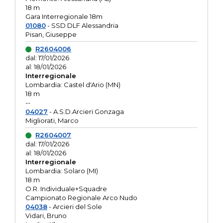
18 m
Gara Interregionale 18m
01080
- SSD DLF Alessandria
Pisan, Giuseppe
R2604006
dal: 17/01/2026
al: 18/01/2026
Interregionale
Lombardia: Castel d'Ario (MN)
18 m
--
04027
- A.S.D.Arcieri Gonzaga
Migliorati, Marco
R2604007
dal: 17/01/2026
al: 18/01/2026
Interregionale
Lombardia: Solaro (MI)
18 m
O.R. Individuale+Squadre
Campionato Regionale Arco Nudo
04038
- Arcieri del Sole
Vidari, Bruno