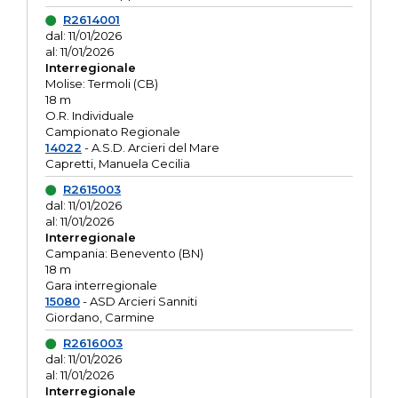
R2614001
dal: 11/01/2026
al: 11/01/2026
Interregionale
Molise: Termoli (CB)
18 m
O.R. Individuale
Campionato Regionale
14022
- A.S.D. Arcieri del Mare
Capretti, Manuela Cecilia
R2615003
dal: 11/01/2026
al: 11/01/2026
Interregionale
Campania: Benevento (BN)
18 m
Gara interregionale
15080
- ASD Arcieri Sanniti
Giordano, Carmine
R2616003
dal: 11/01/2026
al: 11/01/2026
Interregionale