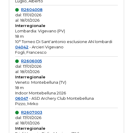
Luglio, Alberto
R2604008
dal: 17/01/2026
al: 18/01/2026
Interregionale
Lombardia: Vigevano (PV)
18 m
10° Torneo Di Sant'antonio esclusione AN lombardi
04042
- Arcieri Vigevano
Fogli, Francesco
R2606005
dal: 17/01/2026
al: 18/01/2026
Interregionale
Veneto: Montebelluna (TV)
18 m
Indoor Montebelluna 2026
06047
- ASD Archery Club Montebelluna
Pizzo, Mirko
R2607003
dal: 17/01/2026
al: 18/01/2026
Interregionale