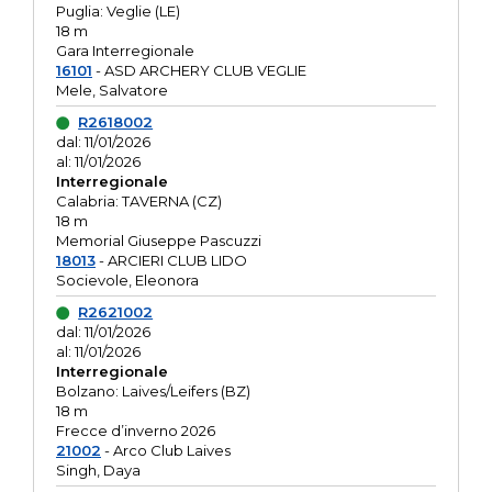
Puglia: Veglie (LE)
18 m
Gara Interregionale
16101
- ASD ARCHERY CLUB VEGLIE
Mele, Salvatore
R2618002
dal: 11/01/2026
al: 11/01/2026
Interregionale
Calabria: TAVERNA (CZ)
18 m
Memorial Giuseppe Pascuzzi
18013
- ARCIERI CLUB LIDO
Socievole, Eleonora
R2621002
dal: 11/01/2026
al: 11/01/2026
Interregionale
Bolzano: Laives/Leifers (BZ)
18 m
Frecce d’inverno 2026
21002
- Arco Club Laives
Singh, Daya