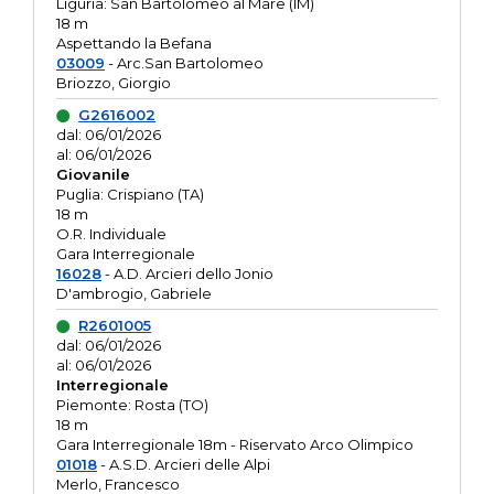
Liguria: San Bartolomeo al Mare (IM)
18 m
Aspettando la Befana
03009
- Arc.San Bartolomeo
Briozzo, Giorgio
G2616002
dal: 06/01/2026
al: 06/01/2026
Giovanile
Puglia: Crispiano (TA)
18 m
O.R. Individuale
Gara Interregionale
16028
- A.D. Arcieri dello Jonio
D'ambrogio, Gabriele
R2601005
dal: 06/01/2026
al: 06/01/2026
Interregionale
Piemonte: Rosta (TO)
18 m
Gara Interregionale 18m - Riservato Arco Olimpico
01018
- A.S.D. Arcieri delle Alpi
Merlo, Francesco