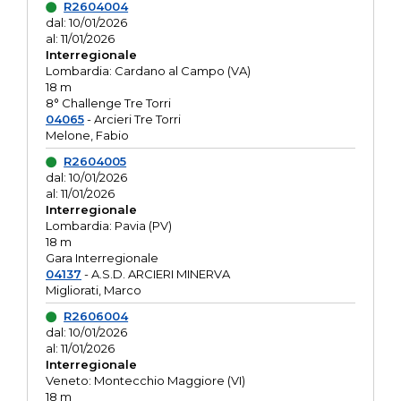
R2604004
dal: 10/01/2026
al: 11/01/2026
Interregionale
Lombardia: Cardano al Campo (VA)
18 m
8° Challenge Tre Torri
04065
- Arcieri Tre Torri
Melone, Fabio
R2604005
dal: 10/01/2026
al: 11/01/2026
Interregionale
Lombardia: Pavia (PV)
18 m
Gara Interregionale
04137
- A.S.D. ARCIERI MINERVA
Migliorati, Marco
R2606004
dal: 10/01/2026
al: 11/01/2026
Interregionale
Veneto: Montecchio Maggiore (VI)
18 m