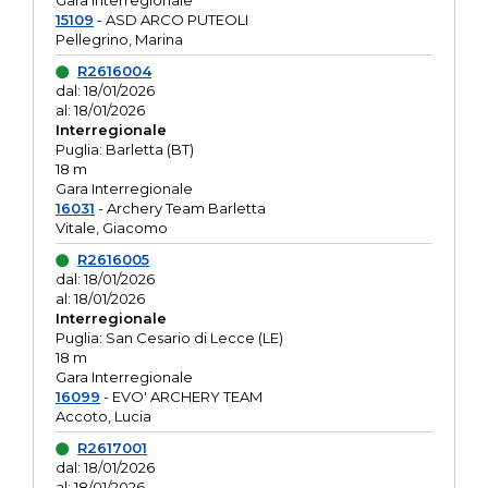
Gara interregionale
15109
- ASD ARCO PUTEOLI
Pellegrino, Marina
R2616004
dal: 18/01/2026
al: 18/01/2026
Interregionale
Puglia: Barletta (BT)
18 m
Gara Interregionale
16031
- Archery Team Barletta
Vitale, Giacomo
R2616005
dal: 18/01/2026
al: 18/01/2026
Interregionale
Puglia: San Cesario di Lecce (LE)
18 m
Gara Interregionale
16099
- EVO' ARCHERY TEAM
Accoto, Lucia
R2617001
dal: 18/01/2026
al: 18/01/2026