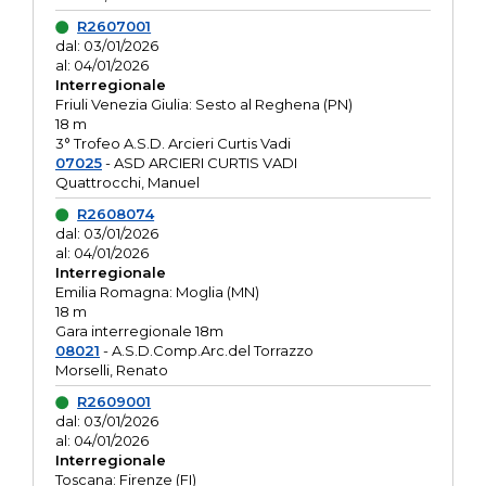
R2607001
dal: 03/01/2026
al: 04/01/2026
Interregionale
Friuli Venezia Giulia: Sesto al Reghena (PN)
18 m
3° Trofeo A.S.D. Arcieri Curtis Vadi
07025
- ASD ARCIERI CURTIS VADI
Quattrocchi, Manuel
R2608074
dal: 03/01/2026
al: 04/01/2026
Interregionale
Emilia Romagna: Moglia (MN)
18 m
Gara interregionale 18m
08021
- A.S.D.Comp.Arc.del Torrazzo
Morselli, Renato
R2609001
dal: 03/01/2026
al: 04/01/2026
Interregionale
Toscana: Firenze (FI)