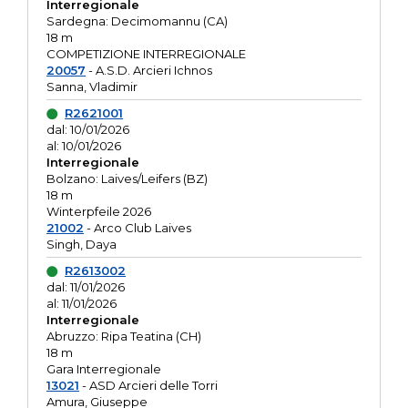
Interregionale
Sardegna: Decimomannu (CA)
18 m
COMPETIZIONE INTERREGIONALE
20057
- A.S.D. Arcieri Ichnos
Sanna, Vladimir
R2621001
dal: 10/01/2026
al: 10/01/2026
Interregionale
Bolzano: Laives/Leifers (BZ)
18 m
Winterpfeile 2026
21002
- Arco Club Laives
Singh, Daya
R2613002
dal: 11/01/2026
al: 11/01/2026
Interregionale
Abruzzo: Ripa Teatina (CH)
18 m
Gara Interregionale
13021
- ASD Arcieri delle Torri
Amura, Giuseppe