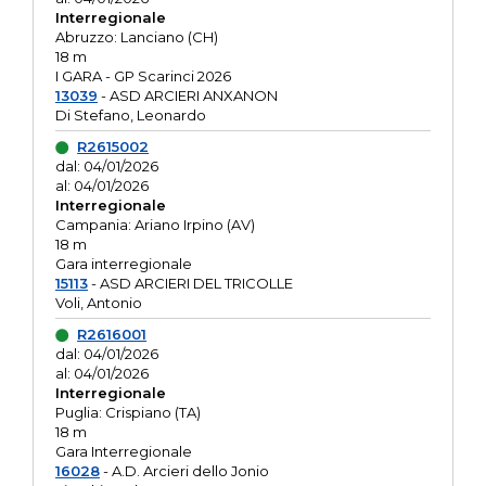
Interregionale
Abruzzo: Lanciano (CH)
18 m
I GARA - GP Scarinci 2026
13039
- ASD ARCIERI ANXANON
Di Stefano, Leonardo
R2615002
dal: 04/01/2026
al: 04/01/2026
Interregionale
Campania: Ariano Irpino (AV)
18 m
Gara interregionale
15113
- ASD ARCIERI DEL TRICOLLE
Voli, Antonio
R2616001
dal: 04/01/2026
al: 04/01/2026
Interregionale
Puglia: Crispiano (TA)
18 m
Gara Interregionale
16028
- A.D. Arcieri dello Jonio