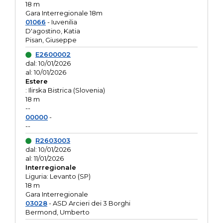
18 m
Gara Interregionale 18m
01066
- Iuvenilia
D'agostino, Katia
Pisan, Giuseppe
E2600002
dal: 10/01/2026
al: 10/01/2026
Estere
: Ilirska Bistrica (Slovenia)
18 m
--
00000
-
--
R2603003
dal: 10/01/2026
al: 11/01/2026
Interregionale
Liguria: Levanto (SP)
18 m
Gara Interregionale
03028
- ASD Arcieri dei 3 Borghi
Bermond, Umberto