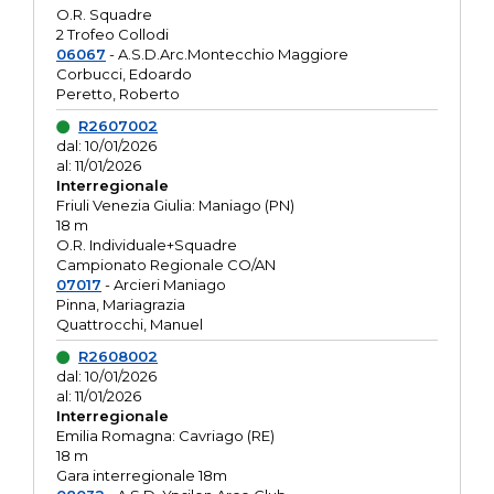
O.R. Squadre
2 Trofeo Collodi
06067
- A.S.D.Arc.Montecchio Maggiore
Corbucci, Edoardo
Peretto, Roberto
R2607002
dal: 10/01/2026
al: 11/01/2026
Interregionale
Friuli Venezia Giulia: Maniago (PN)
18 m
O.R. Individuale+Squadre
Campionato Regionale CO/AN
07017
- Arcieri Maniago
Pinna, Mariagrazia
Quattrocchi, Manuel
R2608002
dal: 10/01/2026
al: 11/01/2026
Interregionale
Emilia Romagna: Cavriago (RE)
18 m
Gara interregionale 18m