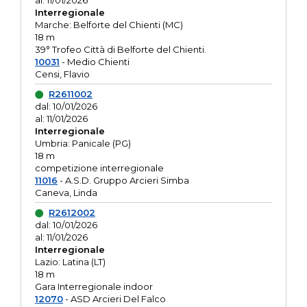
al: 11/01/2026
Interregionale
Marche: Belforte del Chienti (MC)
18 m
39° Trofeo Città di Belforte del Chienti.
10031
- Medio Chienti
Censi, Flavio
R2611002
dal: 10/01/2026
al: 11/01/2026
Interregionale
Umbria: Panicale (PG)
18 m
competizione interregionale
11016
- A.S.D. Gruppo Arcieri Simba
Caneva, Linda
R2612002
dal: 10/01/2026
al: 11/01/2026
Interregionale
Lazio: Latina (LT)
18 m
Gara Interregionale indoor
12070
- ASD Arcieri Del Falco