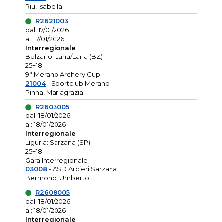
Riu, Isabella
R2621003
dal: 17/01/2026
al: 17/01/2026
Interregionale
Bolzano: Lana/Lana (BZ)
25+18
9° Merano Archery Cup
21004
- Sportclub Merano
Pinna, Mariagrazia
R2603005
dal: 18/01/2026
al: 18/01/2026
Interregionale
Liguria: Sarzana (SP)
25+18
Gara Interregionale
03008
- ASD Arcieri Sarzana
Bermond, Umberto
R2608005
dal: 18/01/2026
al: 18/01/2026
Interregionale