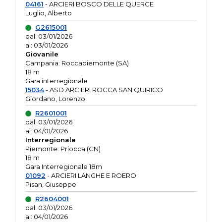
04161
- ARCIERI BOSCO DELLE QUERCE
Luglio, Alberto
G2615001
dal: 03/01/2026
al: 03/01/2026
Giovanile
Campania: Roccapiemonte (SA)
18 m
Gara interregionale
15034
- ASD ARCIERI ROCCA SAN QUIRICO
Giordano, Lorenzo
R2601001
dal: 03/01/2026
al: 04/01/2026
Interregionale
Piemonte: Priocca (CN)
18 m
Gara Interregionale 18m
01092
- ARCIERI LANGHE E ROERO
Pisan, Giuseppe
R2604001
dal: 03/01/2026
al: 04/01/2026