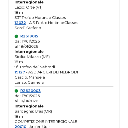
Interregionale
Lazio: Orte (VT)
18 m
33° Trofeo Hortinae Classes
12032
- A.S.D. Arc.HortinaeClasses
Sordi, Stefano
R2619015
dal: 17/01/2026
al: 18/01/2026
Interregionale
Sicilia: Milazzo (ME)
18 m
9° Trofeo dei Nebrodi
19127
- ASD ARCIERI DEI NEBRODI
Cascio, Manuela
Lenzo, Carmela
R2620003
dal: 17/01/2026
al: 18/01/2026
Interregionale
Sardegna: Uras (OR)
18 m
COMPETIZIONE INTERREGIONALE
20010
- Arcieri Uras