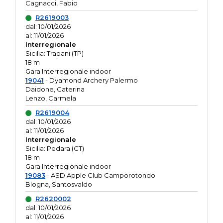
Cagnacci, Fabio
R2619003
dal: 10/01/2026
al: 11/01/2026
Interregionale
Sicilia: Trapani (TP)
18 m
Gara Interregionale indoor
19041
- Dyamond Archery Palermo
Daidone, Caterina
Lenzo, Carmela
R2619004
dal: 10/01/2026
al: 11/01/2026
Interregionale
Sicilia: Pedara (CT)
18 m
Gara Interregionale indoor
19083
- ASD Apple Club Camporotondo
Blogna, Santosvaldo
R2620002
dal: 10/01/2026
al: 11/01/2026