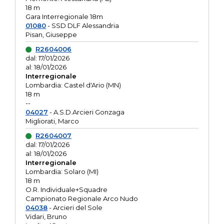
18 m
Gara Interregionale 18m
01080
- SSD DLF Alessandria
Pisan, Giuseppe
R2604006
dal: 17/01/2026
al: 18/01/2026
Interregionale
Lombardia: Castel d'Ario (MN)
18 m
--
04027
- A.S.D.Arcieri Gonzaga
Migliorati, Marco
R2604007
dal: 17/01/2026
al: 18/01/2026
Interregionale
Lombardia: Solaro (MI)
18 m
O.R. Individuale+Squadre
Campionato Regionale Arco Nudo
04038
- Arcieri del Sole
Vidari, Bruno