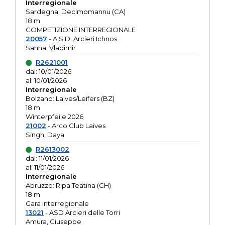
Interregionale
Sardegna: Decimomannu (CA)
18 m
COMPETIZIONE INTERREGIONALE
20057
- A.S.D. Arcieri Ichnos
Sanna, Vladimir
R2621001
dal: 10/01/2026
al: 10/01/2026
Interregionale
Bolzano: Laives/Leifers (BZ)
18 m
Winterpfeile 2026
21002
- Arco Club Laives
Singh, Daya
R2613002
dal: 11/01/2026
al: 11/01/2026
Interregionale
Abruzzo: Ripa Teatina (CH)
18 m
Gara Interregionale
13021
- ASD Arcieri delle Torri
Amura, Giuseppe