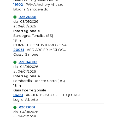
19102
- PAMA Archery Milazzo
Blogna, Santosvaldo
R2620001
dal: 03/01/2026
al: 04/01/2026
Interregionale
Sardegna: Torralba (SS)
18 m
COMPETIZIONE INTERREGIONALE
20061
- ASD ARCIERI MEJLOGU
Cossu, Simone
R2604002
dal: 04/01/2026
al: 04/01/2026
Interregionale
Lombardia: Bonate Sotto (BG)
18 m
Gara Interregionale
04161
- ARCIERI BOSCO DELLE QUERCE
Luglio, Alberto
R2613001
dal: 04/01/2026
al: 04/01/2026