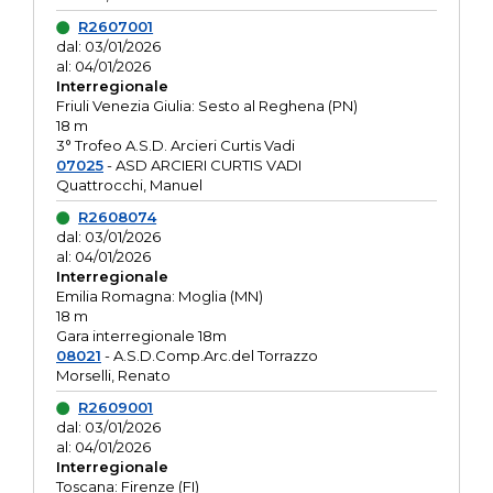
R2607001
dal: 03/01/2026
al: 04/01/2026
Interregionale
Friuli Venezia Giulia: Sesto al Reghena (PN)
18 m
3° Trofeo A.S.D. Arcieri Curtis Vadi
07025
- ASD ARCIERI CURTIS VADI
Quattrocchi, Manuel
R2608074
dal: 03/01/2026
al: 04/01/2026
Interregionale
Emilia Romagna: Moglia (MN)
18 m
Gara interregionale 18m
08021
- A.S.D.Comp.Arc.del Torrazzo
Morselli, Renato
R2609001
dal: 03/01/2026
al: 04/01/2026
Interregionale
Toscana: Firenze (FI)