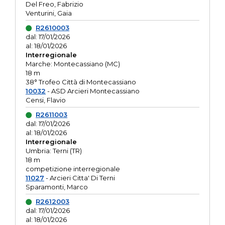
Del Freo, Fabrizio
Venturini, Gaia
R2610003
dal: 17/01/2026
al: 18/01/2026
Interregionale
Marche: Montecassiano (MC)
18 m
38° Trofeo Città di Montecassiano
10032
- ASD Arcieri Montecassiano
Censi, Flavio
R2611003
dal: 17/01/2026
al: 18/01/2026
Interregionale
Umbria: Terni (TR)
18 m
competizione interregionale
11027
- Arcieri Citta' Di Terni
Sparamonti, Marco
R2612003
dal: 17/01/2026
al: 18/01/2026