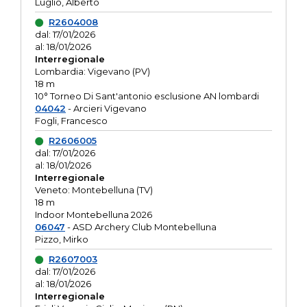
Luglio, Alberto
R2604008
dal: 17/01/2026
al: 18/01/2026
Interregionale
Lombardia: Vigevano (PV)
18 m
10° Torneo Di Sant'antonio esclusione AN lombardi
04042
- Arcieri Vigevano
Fogli, Francesco
R2606005
dal: 17/01/2026
al: 18/01/2026
Interregionale
Veneto: Montebelluna (TV)
18 m
Indoor Montebelluna 2026
06047
- ASD Archery Club Montebelluna
Pizzo, Mirko
R2607003
dal: 17/01/2026
al: 18/01/2026
Interregionale