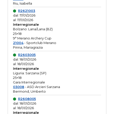
Riu, Isabella
R2621003
dal: 17/01/2026
al: 17/01/2026
Interregionale
Bolzano: Lana/Lana (BZ)
25+18
9° Merano Archery Cup
21004
- Sportclub Merano
Pinna, Mariagrazia
R2603005
dal: 18/01/2026
al: 18/01/2026
Interregionale
Liguria: Sarzana (SP)
25+18
Gara Interregionale
03008
- ASD Arcieri Sarzana
Bermond, Umberto
R2608005
dal: 18/01/2026
al: 18/01/2026
Interregionale