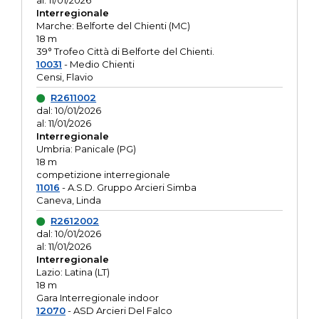
al: 11/01/2026
Interregionale
Marche: Belforte del Chienti (MC)
18 m
39° Trofeo Città di Belforte del Chienti.
10031
- Medio Chienti
Censi, Flavio
R2611002
dal: 10/01/2026
al: 11/01/2026
Interregionale
Umbria: Panicale (PG)
18 m
competizione interregionale
11016
- A.S.D. Gruppo Arcieri Simba
Caneva, Linda
R2612002
dal: 10/01/2026
al: 11/01/2026
Interregionale
Lazio: Latina (LT)
18 m
Gara Interregionale indoor
12070
- ASD Arcieri Del Falco