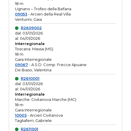
18 m
Ugnano – Trofeo della Befana
09053
- Arcieri della Real Villa
Venturini, Gaia
R2609002
dal: 03/01/2026
al: 04/01/2026
Interregionale
Toscana: Massa (MS)
18 m
Gara Interregionale
09067
- A.S.D. Comp. Frecce Apuane
De Biaso, Valentina
R2610001
dal: 03/01/2026
al: 04/01/2026
Interregionale
Marche: Civitanova Marche (MC)
18 m
Gara Interregionale
10003
- Arcieri Civitanova
Tagliaferri, Gabriele
R2611001