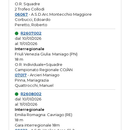
O.R. Squadre
2 Trofeo Collodi
06067
- A.S.D.Arc.Montecchio Maggiore
Corbucci, Edoardo
Peretto, Roberto
R2607002
dal: 10/01/2026
al: 11/01/2026
Interregionale
Friuli Venezia Giulia: Maniago (PN)
18 m
O.R. Individuale+Squadre
Campionato Regionale CO/AN
07017
- Arcieri Maniago
Pinna, Mariagrazia
Quattrocchi, Manuel
R2608002
dal: 10/01/2026
al: 11/01/2026
Interregionale
Emilia Romagna: Cavriago (RE)
18 m
Gara interregionale 18m