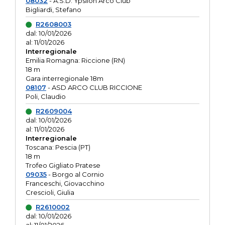
08032
- A.S.D. Ypsilon Arco Club
Bigliardi, Stefano
R2608003
dal: 10/01/2026
al: 11/01/2026
Interregionale
Emilia Romagna: Riccione (RN)
18 m
Gara interregionale 18m
08107
- ASD ARCO CLUB RICCIONE
Poli, Claudio
R2609004
dal: 10/01/2026
al: 11/01/2026
Interregionale
Toscana: Pescia (PT)
18 m
Trofeo Gigliato Pratese
09035
- Borgo al Cornio
Franceschi, Giovacchino
Crescioli, Giulia
R2610002
dal: 10/01/2026