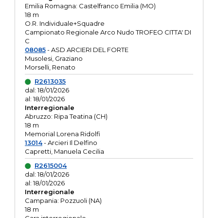
Emilia Romagna: Castelfranco Emilia (MO)
18 m
O.R. Individuale+Squadre
Campionato Regionale Arco Nudo TROFEO CITTA' DI
C
08085
- ASD ARCIERI DEL FORTE
Musolesi, Graziano
Morselli, Renato
R2613035
dal: 18/01/2026
al: 18/01/2026
Interregionale
Abruzzo: Ripa Teatina (CH)
18 m
Memorial Lorena Ridolfi
13014
- Arcieri Il Delfino
Capretti, Manuela Cecilia
R2615004
dal: 18/01/2026
al: 18/01/2026
Interregionale
Campania: Pozzuoli (NA)
18 m