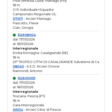
Friuli Venezia Giulia: Maniago (PN)
18 m
O.R. Individuale+Squadre
Campionato Regionale OL
07017
- Arcieri Maniago
Pascotto, Flavia
Cian, Giorgia
R2608004
dal: 17/01/2026
al: 18/01/2026
Interregionale
Emilia Romagna: Casalgrande (RE)
18 m
25° TROFEO CITTA' DI CASALGRANDE Salvaterra di Ca
08043
- A.S.D. Arcieri Orione
Raimondi, Antonio
R2609005
dal: 17/01/2026
al: 18/01/2026
Interregionale
Toscana: Pescia (PT)
18 m
Gara Interregionale
09014
- Arcieri Citta' di Pescia