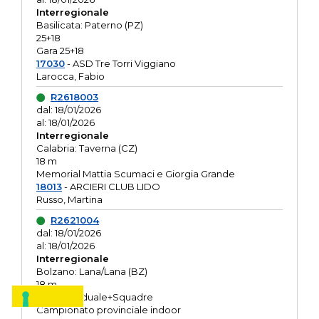
Interregionale
Basilicata: Paterno (PZ)
25+18
Gara 25+18
17030
- ASD Tre Torri Viggiano
Larocca, Fabio
R2618003
dal: 18/01/2026
al: 18/01/2026
Interregionale
Calabria: Taverna (CZ)
18 m
Memorial Mattia Scumaci e Giorgia Grande
18013
- ARCIERI CLUB LIDO
Russo, Martina
R2621004
dal: 18/01/2026
al: 18/01/2026
Interregionale
Bolzano: Lana/Lana (BZ)
18 m
O.R. Individuale+Squadre
Campionato provinciale indoor