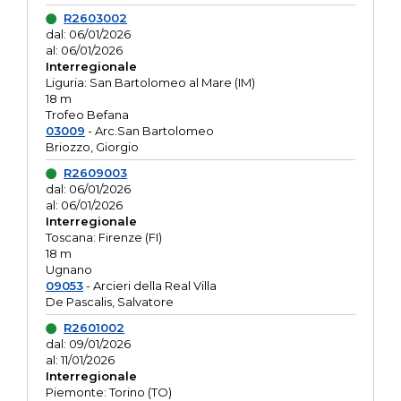
R2603002
dal: 06/01/2026
al: 06/01/2026
Interregionale
Liguria: San Bartolomeo al Mare (IM)
18 m
Trofeo Befana
03009
- Arc.San Bartolomeo
Briozzo, Giorgio
R2609003
dal: 06/01/2026
al: 06/01/2026
Interregionale
Toscana: Firenze (FI)
18 m
Ugnano
09053
- Arcieri della Real Villa
De Pascalis, Salvatore
R2601002
dal: 09/01/2026
al: 11/01/2026
Interregionale
Piemonte: Torino (TO)