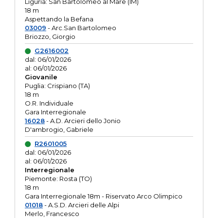
Liguria: San Bartolomeo al Mare (IM)
18 m
Aspettando la Befana
03009
- Arc.San Bartolomeo
Briozzo, Giorgio
G2616002
dal: 06/01/2026
al: 06/01/2026
Giovanile
Puglia: Crispiano (TA)
18 m
O.R. Individuale
Gara Interregionale
16028
- A.D. Arcieri dello Jonio
D'ambrogio, Gabriele
R2601005
dal: 06/01/2026
al: 06/01/2026
Interregionale
Piemonte: Rosta (TO)
18 m
Gara Interregionale 18m - Riservato Arco Olimpico
01018
- A.S.D. Arcieri delle Alpi
Merlo, Francesco