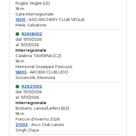
Puglia: Veglie (LE)
18 m
Gara Interregionale
16101
- ASD ARCHERY CLUB VEGLIE
Mele, Salvatore
R2618002
dal: 11/01/2026
al: 11/01/2026
Interregionale
Calabria: TAVERNA (CZ)
18 m
Memorial Giuseppe Pascuzzi
18013
- ARCIERI CLUB LIDO
Socievole, Eleonora
R2621002
dal: 11/01/2026
al: 11/01/2026
Interregionale
Bolzano: Laives/Leifers (BZ)
18 m
Frecce d’inverno 2026
21002
- Arco Club Laives
Singh, Daya