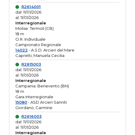
R2614001
dal: 11/01/2026
al: 11/01/2026
Interregionale
Molise: Termoli (CB)
18 m
O.R. Individuale
Campionato Regionale
14022
- A.S.D. Arcieri del Mare
Capretti, Manuela Cecilia
R2615003
dal: 11/01/2026
al: 11/01/2026
Interregionale
Campania: Benevento (BN)
18 m
Gara interregionale
15080
- ASD Arcieri Sanniti
Giordano, Carmine
R2616003
dal: 11/01/2026
al: 11/01/2026
Interregionale