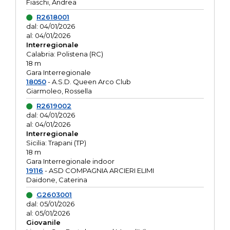
Fiaschi, Andrea
R2618001
dal: 04/01/2026
al: 04/01/2026
Interregionale
Calabria: Polistena (RC)
18 m
Gara Interregionale
18050
- A.S.D. Queen Arco Club
Giarmoleo, Rossella
R2619002
dal: 04/01/2026
al: 04/01/2026
Interregionale
Sicilia: Trapani (TP)
18 m
Gara Interregionale indoor
19116
- ASD COMPAGNIA ARCIERI ELIMI
Daidone, Caterina
G2603001
dal: 05/01/2026
al: 05/01/2026
Giovanile