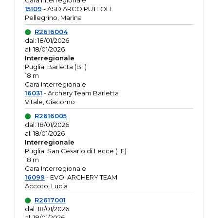
Gara interregionale
15109
- ASD ARCO PUTEOLI
Pellegrino, Marina
R2616004
dal: 18/01/2026
al: 18/01/2026
Interregionale
Puglia: Barletta (BT)
18 m
Gara Interregionale
16031
- Archery Team Barletta
Vitale, Giacomo
R2616005
dal: 18/01/2026
al: 18/01/2026
Interregionale
Puglia: San Cesario di Lecce (LE)
18 m
Gara Interregionale
16099
- EVO' ARCHERY TEAM
Accoto, Lucia
R2617001
dal: 18/01/2026
al: 18/01/2026