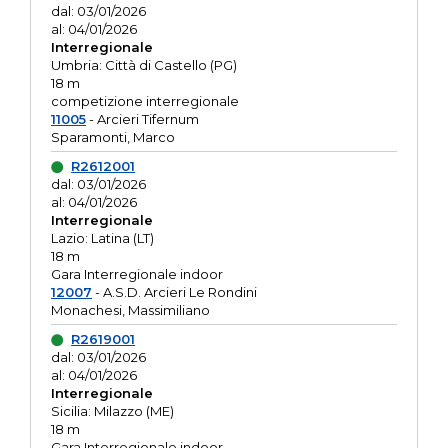
dal: 03/01/2026
al: 04/01/2026
Interregionale
Umbria: Città di Castello (PG)
18 m
competizione interregionale
11005
- Arcieri Tifernum
Sparamonti, Marco
R2612001
dal: 03/01/2026
al: 04/01/2026
Interregionale
Lazio: Latina (LT)
18 m
Gara Interregionale indoor
12007
- A.S.D. Arcieri Le Rondini
Monachesi, Massimiliano
R2619001
dal: 03/01/2026
al: 04/01/2026
Interregionale
Sicilia: Milazzo (ME)
18 m
Gara Interregionale indoor