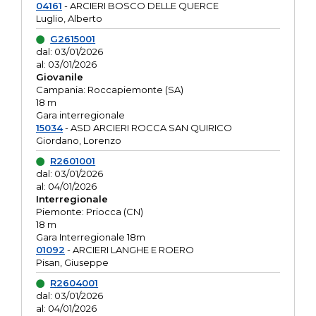
04161
- ARCIERI BOSCO DELLE QUERCE
Luglio, Alberto
G2615001
dal: 03/01/2026
al: 03/01/2026
Giovanile
Campania: Roccapiemonte (SA)
18 m
Gara interregionale
15034
- ASD ARCIERI ROCCA SAN QUIRICO
Giordano, Lorenzo
R2601001
dal: 03/01/2026
al: 04/01/2026
Interregionale
Piemonte: Priocca (CN)
18 m
Gara Interregionale 18m
01092
- ARCIERI LANGHE E ROERO
Pisan, Giuseppe
R2604001
dal: 03/01/2026
al: 04/01/2026