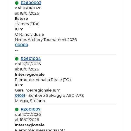
E2600003
dal: 16/01/2026
al: 18/01/2026
Estere
: Nimes (FRA)
18 m
O.R. Individuale
Nimes Archery Tournament 2026
00000
-
--
R2601004
dal: 17/01/2026
al: 18/01/2026
Interregionale
Piemonte: Venaria Reale (TO)
18 m
Gara Interregionale 18m
01051
- Sentiero Selvaggio ASD-APS
Murgia, Stefano
R2601007
dal: 17/01/2026
al: 18/01/2026
Interregionale
Piemonte: Alessandria (AL)