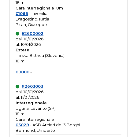
18 m
Gara Interregionale 18m
01066
- Iuvenilia
D'agostino, Katia
Pisan, Giuseppe
E2600002
dal: 10/01/2026
al: 10/01/2026
Estere
: Ilirska Bistrica (Slovenia)
18 m
--
00000
-
--
R2603003
dal: 10/01/2026
al: 11/01/2026
Interregionale
Liguria: Levanto (SP)
18 m
Gara Interregionale
03028
- ASD Arcieri dei 3 Borghi
Bermond, Umberto