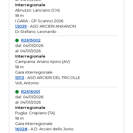
Interregionale
Abruzzo: Lanciano (CH)
18 m
I GARA - GP Scarinci 2026
13039
- ASD ARCIERI ANXANON
Di Stefano, Leonardo
R2615002
dal: 04/01/2026
al: 04/01/2026
Interregionale
Campania: Ariano Irpino (AV)
18 m
Gara interregionale
15113
- ASD ARCIERI DEL TRICOLLE
Voli, Antonio
R2616001
dal: 04/01/2026
al: 04/01/2026
Interregionale
Puglia: Crispiano (TA)
18 m
Gara Interregionale
16028
- A.D. Arcieri dello Jonio