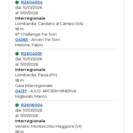
R2604004
dal: 10/01/2026
al: 11/01/2026
Interregionale
Lombardia: Cardano al Campo (VA)
18 m
8° Challenge Tre Torri
04065
- Arcieri Tre Torri
Melone, Fabio
R2604005
dal: 10/01/2026
al: 11/01/2026
Interregionale
Lombardia: Pavia (PV)
18 m
Gara Interregionale
04137
- A.S.D. ARCIERI MINERVA
Migliorati, Marco
R2606004
dal: 10/01/2026
al: 11/01/2026
Interregionale
Veneto: Montecchio Maggiore (VI)
18 m