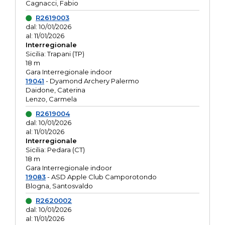
Cagnacci, Fabio
R2619003
dal: 10/01/2026
al: 11/01/2026
Interregionale
Sicilia: Trapani (TP)
18 m
Gara Interregionale indoor
19041
- Dyamond Archery Palermo
Daidone, Caterina
Lenzo, Carmela
R2619004
dal: 10/01/2026
al: 11/01/2026
Interregionale
Sicilia: Pedara (CT)
18 m
Gara Interregionale indoor
19083
- ASD Apple Club Camporotondo
Blogna, Santosvaldo
R2620002
dal: 10/01/2026
al: 11/01/2026