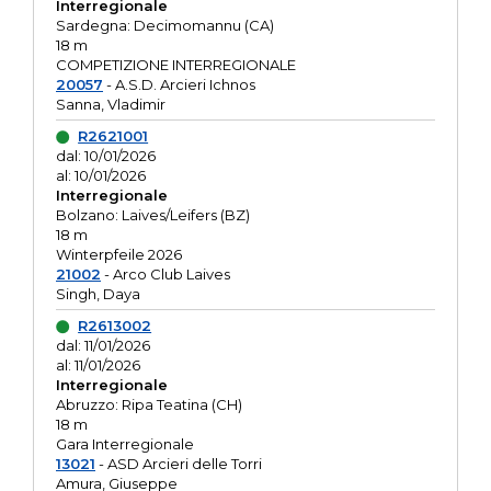
Interregionale
Sardegna: Decimomannu (CA)
18 m
COMPETIZIONE INTERREGIONALE
20057
- A.S.D. Arcieri Ichnos
Sanna, Vladimir
R2621001
dal: 10/01/2026
al: 10/01/2026
Interregionale
Bolzano: Laives/Leifers (BZ)
18 m
Winterpfeile 2026
21002
- Arco Club Laives
Singh, Daya
R2613002
dal: 11/01/2026
al: 11/01/2026
Interregionale
Abruzzo: Ripa Teatina (CH)
18 m
Gara Interregionale
13021
- ASD Arcieri delle Torri
Amura, Giuseppe