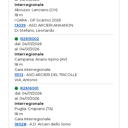
Interregionale
Abruzzo: Lanciano (CH)
18 m
I GARA - GP Scarinci 2026
13039
- ASD ARCIERI ANXANON
Di Stefano, Leonardo
R2615002
dal: 04/01/2026
al: 04/01/2026
Interregionale
Campania: Ariano Irpino (AV)
18 m
Gara interregionale
15113
- ASD ARCIERI DEL TRICOLLE
Voli, Antonio
R2616001
dal: 04/01/2026
al: 04/01/2026
Interregionale
Puglia: Crispiano (TA)
18 m
Gara Interregionale
16028
- A.D. Arcieri dello Jonio