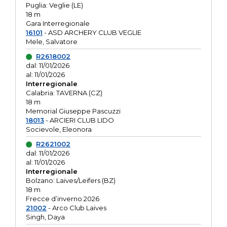
Puglia: Veglie (LE)
18 m
Gara Interregionale
16101
- ASD ARCHERY CLUB VEGLIE
Mele, Salvatore
R2618002
dal: 11/01/2026
al: 11/01/2026
Interregionale
Calabria: TAVERNA (CZ)
18 m
Memorial Giuseppe Pascuzzi
18013
- ARCIERI CLUB LIDO
Socievole, Eleonora
R2621002
dal: 11/01/2026
al: 11/01/2026
Interregionale
Bolzano: Laives/Leifers (BZ)
18 m
Frecce d’inverno 2026
21002
- Arco Club Laives
Singh, Daya