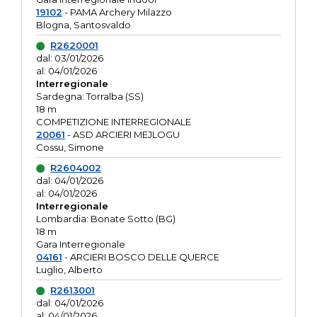
19102
- PAMA Archery Milazzo
Blogna, Santosvaldo
R2620001
dal: 03/01/2026
al: 04/01/2026
Interregionale
Sardegna: Torralba (SS)
18 m
COMPETIZIONE INTERREGIONALE
20061
- ASD ARCIERI MEJLOGU
Cossu, Simone
R2604002
dal: 04/01/2026
al: 04/01/2026
Interregionale
Lombardia: Bonate Sotto (BG)
18 m
Gara Interregionale
04161
- ARCIERI BOSCO DELLE QUERCE
Luglio, Alberto
R2613001
dal: 04/01/2026
al: 04/01/2026