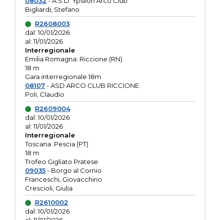
08032
- A.S.D. Ypsilon Arco Club
Bigliardi, Stefano
R2608003
dal: 10/01/2026
al: 11/01/2026
Interregionale
Emilia Romagna: Riccione (RN)
18 m
Gara interregionale 18m
08107
- ASD ARCO CLUB RICCIONE
Poli, Claudio
R2609004
dal: 10/01/2026
al: 11/01/2026
Interregionale
Toscana: Pescia (PT)
18 m
Trofeo Gigliato Pratese
09035
- Borgo al Cornio
Franceschi, Giovacchino
Crescioli, Giulia
R2610002
dal: 10/01/2026