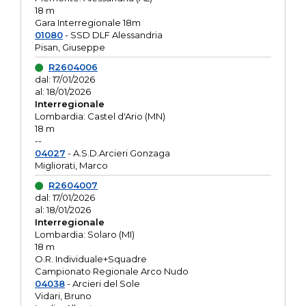
18 m
Gara Interregionale 18m
01080
- SSD DLF Alessandria
Pisan, Giuseppe
R2604006
dal: 17/01/2026
al: 18/01/2026
Interregionale
Lombardia: Castel d'Ario (MN)
18 m
--
04027
- A.S.D.Arcieri Gonzaga
Migliorati, Marco
R2604007
dal: 17/01/2026
al: 18/01/2026
Interregionale
Lombardia: Solaro (MI)
18 m
O.R. Individuale+Squadre
Campionato Regionale Arco Nudo
04038
- Arcieri del Sole
Vidari, Bruno