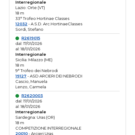
Interregionale
Lazio: Orte (VT)
18 m
33° Trofeo Hortinae Classes
12032
- A.S.D. Arc.HortinaeClasses
Sordi, Stefano
R2619015
dal: 17/01/2026
al: 18/01/2026
Interregionale
Sicilia: Milazzo (ME)
18 m
9° Trofeo dei Nebrodi
19127
- ASD ARCIERI DEI NEBRODI
Cascio, Manuela
Lenzo, Carmela
R2620003
dal: 17/01/2026
al: 18/01/2026
Interregionale
Sardegna: Uras (OR)
18 m
COMPETIZIONE INTERREGIONALE
20010
- Arcieri Uras