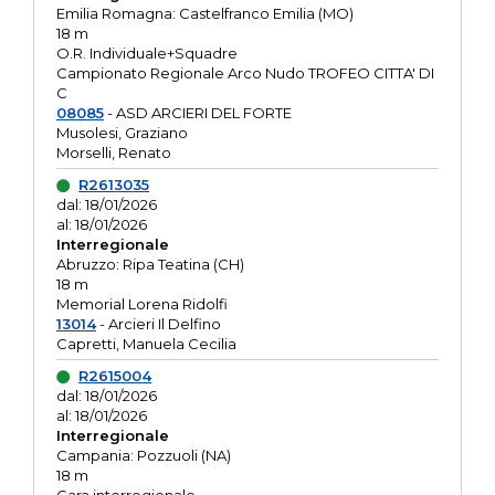
Emilia Romagna: Castelfranco Emilia (MO)
18 m
O.R. Individuale+Squadre
Campionato Regionale Arco Nudo TROFEO CITTA' DI
C
08085
- ASD ARCIERI DEL FORTE
Musolesi, Graziano
Morselli, Renato
R2613035
dal: 18/01/2026
al: 18/01/2026
Interregionale
Abruzzo: Ripa Teatina (CH)
18 m
Memorial Lorena Ridolfi
13014
- Arcieri Il Delfino
Capretti, Manuela Cecilia
R2615004
dal: 18/01/2026
al: 18/01/2026
Interregionale
Campania: Pozzuoli (NA)
18 m