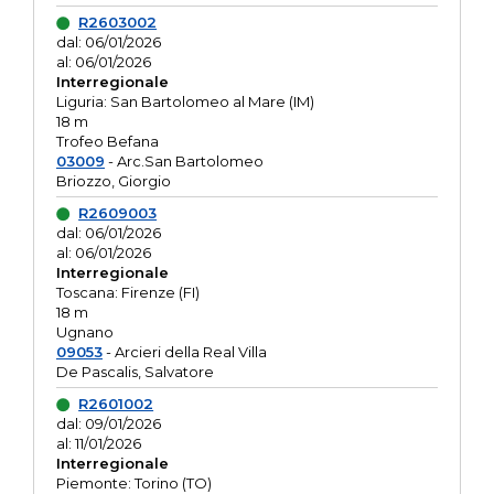
R2603002
dal: 06/01/2026
al: 06/01/2026
Interregionale
Liguria: San Bartolomeo al Mare (IM)
18 m
Trofeo Befana
03009
- Arc.San Bartolomeo
Briozzo, Giorgio
R2609003
dal: 06/01/2026
al: 06/01/2026
Interregionale
Toscana: Firenze (FI)
18 m
Ugnano
09053
- Arcieri della Real Villa
De Pascalis, Salvatore
R2601002
dal: 09/01/2026
al: 11/01/2026
Interregionale
Piemonte: Torino (TO)