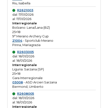
Riu, Isabella
R2621003
dal: 17/01/2026
al: 17/01/2026
Interregionale
Bolzano: Lana/Lana (BZ)
25+18
9° Merano Archery Cup
21004
- Sportclub Merano
Pinna, Mariagrazia
R2603005
dal: 18/01/2026
al: 18/01/2026
Interregionale
Liguria: Sarzana (SP)
25+18
Gara Interregionale
03008
- ASD Arcieri Sarzana
Bermond, Umberto
R2608005
dal: 18/01/2026
al: 18/01/2026
Interregionale