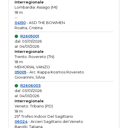
Interregionale
Lombardia: Assago (MI)
18 m
--
04150
- ASD THE BOWMEN
Roatta, Cristina
R2605001
dal: 03/01/2026
al: 04/01/2026
Interregionale
Trento: Rovereto (TN)
18 m
MEMORIAL VANZO
05005
- Arc. Kappa Kosmos Rovereto
Giovannini, Silvia
R2606003
dal: 03/01/2026
al: 04/01/2026
Interregionale
Veneto: Tribano (PD)
18 m
25° Trofeo Indoor Del Sagittario
06024
- Arcieri Sagittario del Veneto
Barotti, Tatiana