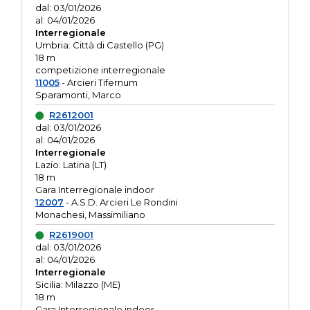
dal: 03/01/2026
al: 04/01/2026
Interregionale
Umbria: Città di Castello (PG)
18 m
competizione interregionale
11005
- Arcieri Tifernum
Sparamonti, Marco
R2612001
dal: 03/01/2026
al: 04/01/2026
Interregionale
Lazio: Latina (LT)
18 m
Gara Interregionale indoor
12007
- A.S.D. Arcieri Le Rondini
Monachesi, Massimiliano
R2619001
dal: 03/01/2026
al: 04/01/2026
Interregionale
Sicilia: Milazzo (ME)
18 m
Gara Interregionale indoor