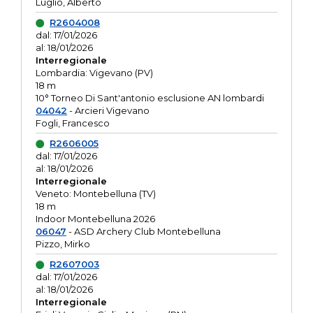
Luglio, Alberto
R2604008
dal: 17/01/2026
al: 18/01/2026
Interregionale
Lombardia: Vigevano (PV)
18 m
10° Torneo Di Sant'antonio esclusione AN lombardi
04042
- Arcieri Vigevano
Fogli, Francesco
R2606005
dal: 17/01/2026
al: 18/01/2026
Interregionale
Veneto: Montebelluna (TV)
18 m
Indoor Montebelluna 2026
06047
- ASD Archery Club Montebelluna
Pizzo, Mirko
R2607003
dal: 17/01/2026
al: 18/01/2026
Interregionale