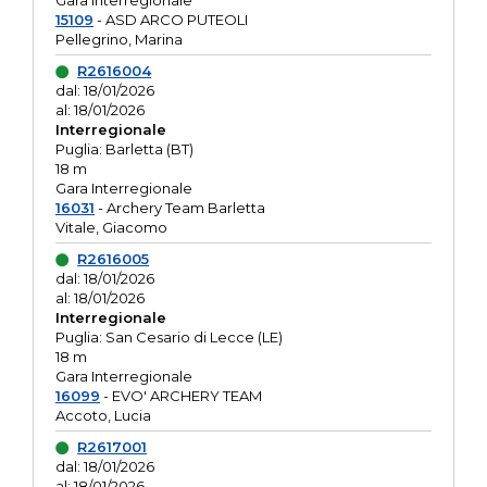
Gara interregionale
15109
- ASD ARCO PUTEOLI
Pellegrino, Marina
R2616004
dal: 18/01/2026
al: 18/01/2026
Interregionale
Puglia: Barletta (BT)
18 m
Gara Interregionale
16031
- Archery Team Barletta
Vitale, Giacomo
R2616005
dal: 18/01/2026
al: 18/01/2026
Interregionale
Puglia: San Cesario di Lecce (LE)
18 m
Gara Interregionale
16099
- EVO' ARCHERY TEAM
Accoto, Lucia
R2617001
dal: 18/01/2026
al: 18/01/2026