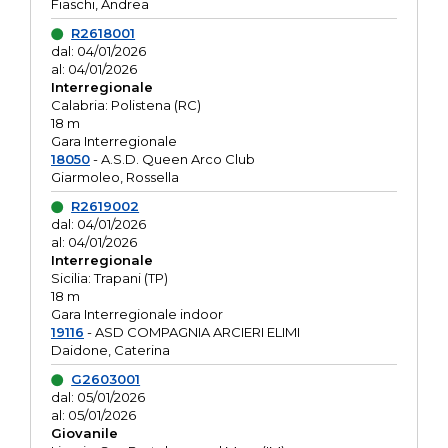
Fiaschi, Andrea
R2618001
dal: 04/01/2026
al: 04/01/2026
Interregionale
Calabria: Polistena (RC)
18 m
Gara Interregionale
18050
- A.S.D. Queen Arco Club
Giarmoleo, Rossella
R2619002
dal: 04/01/2026
al: 04/01/2026
Interregionale
Sicilia: Trapani (TP)
18 m
Gara Interregionale indoor
19116
- ASD COMPAGNIA ARCIERI ELIMI
Daidone, Caterina
G2603001
dal: 05/01/2026
al: 05/01/2026
Giovanile