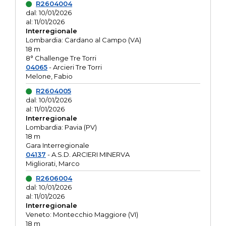
R2604004
dal: 10/01/2026
al: 11/01/2026
Interregionale
Lombardia: Cardano al Campo (VA)
18 m
8° Challenge Tre Torri
04065
- Arcieri Tre Torri
Melone, Fabio
R2604005
dal: 10/01/2026
al: 11/01/2026
Interregionale
Lombardia: Pavia (PV)
18 m
Gara Interregionale
04137
- A.S.D. ARCIERI MINERVA
Migliorati, Marco
R2606004
dal: 10/01/2026
al: 11/01/2026
Interregionale
Veneto: Montecchio Maggiore (VI)
18 m