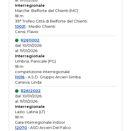
al: 11/01/2026
Interregionale
Marche: Belforte del Chienti (MC)
18 m
39° Trofeo Città di Belforte del Chienti.
10031
- Medio Chienti
Censi, Flavio
R2611002
dal: 10/01/2026
al: 11/01/2026
Interregionale
Umbria: Panicale (PG)
18 m
competizione interregionale
11016
- A.S.D. Gruppo Arcieri Simba
Caneva, Linda
R2612002
dal: 10/01/2026
al: 11/01/2026
Interregionale
Lazio: Latina (LT)
18 m
Gara Interregionale indoor
12070
- ASD Arcieri Del Falco