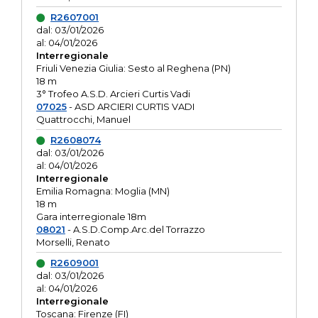
R2607001
dal: 03/01/2026
al: 04/01/2026
Interregionale
Friuli Venezia Giulia: Sesto al Reghena (PN)
18 m
3° Trofeo A.S.D. Arcieri Curtis Vadi
07025
- ASD ARCIERI CURTIS VADI
Quattrocchi, Manuel
R2608074
dal: 03/01/2026
al: 04/01/2026
Interregionale
Emilia Romagna: Moglia (MN)
18 m
Gara interregionale 18m
08021
- A.S.D.Comp.Arc.del Torrazzo
Morselli, Renato
R2609001
dal: 03/01/2026
al: 04/01/2026
Interregionale
Toscana: Firenze (FI)