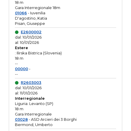
18 m
Gara Interregionale 18m
01066
- Iuvenilia
D'agostino, Katia
Pisan, Giuseppe
E2600002
dal: 10/01/2026
al: 10/01/2026
Estere
: Ilirska Bistrica (Slovenia)
18 m
--
00000
-
--
R2603003
dal: 10/01/2026
al: 11/01/2026
Interregionale
Liguria: Levanto (SP)
18 m
Gara Interregionale
03028
- ASD Arcieri dei 3 Borghi
Bermond, Umberto