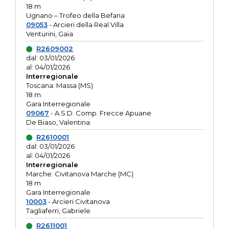
18 m
Ugnano – Trofeo della Befana
09053
- Arcieri della Real Villa
Venturini, Gaia
R2609002
dal: 03/01/2026
al: 04/01/2026
Interregionale
Toscana: Massa (MS)
18 m
Gara Interregionale
09067
- A.S.D. Comp. Frecce Apuane
De Biaso, Valentina
R2610001
dal: 03/01/2026
al: 04/01/2026
Interregionale
Marche: Civitanova Marche (MC)
18 m
Gara Interregionale
10003
- Arcieri Civitanova
Tagliaferri, Gabriele
R2611001