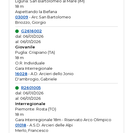
Liguria: San Bartolomeo al Mare (IM)
18 m
Aspettando la Befana
03009
- Arc.San Bartolomeo
Briozzo, Giorgio
G2616002
dal: 06/01/2026
al: 06/01/2026
Giovanile
Puglia: Crispiano (TA)
18 m
O.R. Individuale
Gara Interregionale
16028
- A.D. Arcieri dello Jonio
D'ambrogio, Gabriele
R2601005
dal: 06/01/2026
al: 06/01/2026
Interregionale
Piemonte: Rosta (TO)
18 m
Gara Interregionale 18m - Riservato Arco Olimpico
01018
- A.S.D. Arcieri delle Alpi
Merlo, Francesco