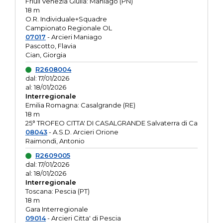
Friuli Venezia Giulia: Maniago (PN)
18 m
O.R. Individuale+Squadre
Campionato Regionale OL
07017
- Arcieri Maniago
Pascotto, Flavia
Cian, Giorgia
R2608004
dal: 17/01/2026
al: 18/01/2026
Interregionale
Emilia Romagna: Casalgrande (RE)
18 m
25° TROFEO CITTA' DI CASALGRANDE Salvaterra di Ca
08043
- A.S.D. Arcieri Orione
Raimondi, Antonio
R2609005
dal: 17/01/2026
al: 18/01/2026
Interregionale
Toscana: Pescia (PT)
18 m
Gara Interregionale
09014
- Arcieri Citta' di Pescia