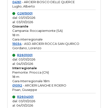
04161
- ARCIERI BOSCO DELLE QUERCE
Luglio, Alberto
G2615001
dal: 03/01/2026
al: 03/01/2026
Giovanile
Campania: Roccapiemonte (SA)
18 m
Gara interregionale
15034
- ASD ARCIERI ROCCA SAN QUIRICO
Giordano, Lorenzo
R2601001
dal: 03/01/2026
al: 04/01/2026
Interregionale
Piemonte: Priocca (CN)
18 m
Gara Interregionale 18m
01092
- ARCIERI LANGHE E ROERO
Pisan, Giuseppe
R2604001
dal: 03/01/2026
al: 04/01/2026