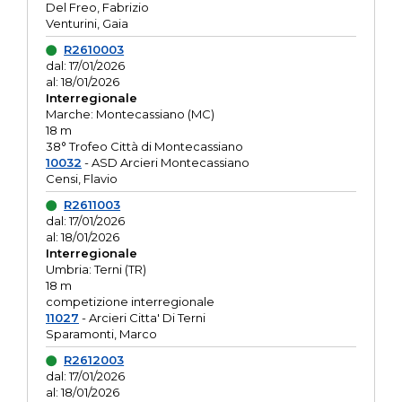
Del Freo, Fabrizio
Venturini, Gaia
R2610003
dal: 17/01/2026
al: 18/01/2026
Interregionale
Marche: Montecassiano (MC)
18 m
38° Trofeo Città di Montecassiano
10032
- ASD Arcieri Montecassiano
Censi, Flavio
R2611003
dal: 17/01/2026
al: 18/01/2026
Interregionale
Umbria: Terni (TR)
18 m
competizione interregionale
11027
- Arcieri Citta' Di Terni
Sparamonti, Marco
R2612003
dal: 17/01/2026
al: 18/01/2026