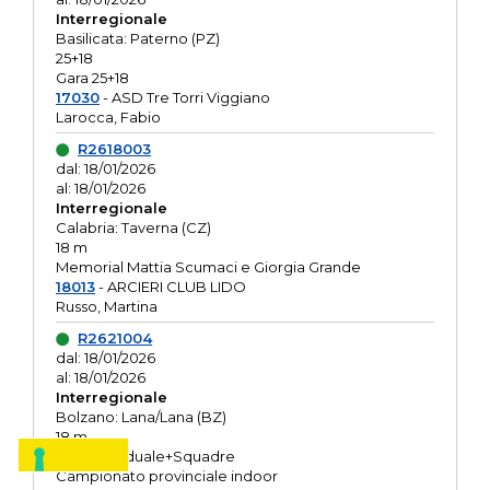
Interregionale
Basilicata: Paterno (PZ)
25+18
Gara 25+18
17030
- ASD Tre Torri Viggiano
Larocca, Fabio
R2618003
dal: 18/01/2026
al: 18/01/2026
Interregionale
Calabria: Taverna (CZ)
18 m
Memorial Mattia Scumaci e Giorgia Grande
18013
- ARCIERI CLUB LIDO
Russo, Martina
R2621004
dal: 18/01/2026
al: 18/01/2026
Interregionale
Bolzano: Lana/Lana (BZ)
18 m
O.R. Individuale+Squadre
Campionato provinciale indoor