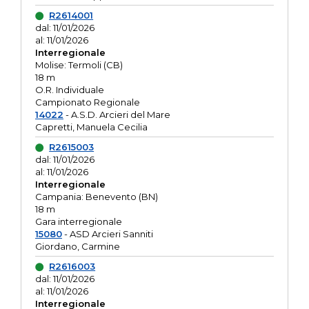
R2614001
dal: 11/01/2026
al: 11/01/2026
Interregionale
Molise: Termoli (CB)
18 m
O.R. Individuale
Campionato Regionale
14022
- A.S.D. Arcieri del Mare
Capretti, Manuela Cecilia
R2615003
dal: 11/01/2026
al: 11/01/2026
Interregionale
Campania: Benevento (BN)
18 m
Gara interregionale
15080
- ASD Arcieri Sanniti
Giordano, Carmine
R2616003
dal: 11/01/2026
al: 11/01/2026
Interregionale