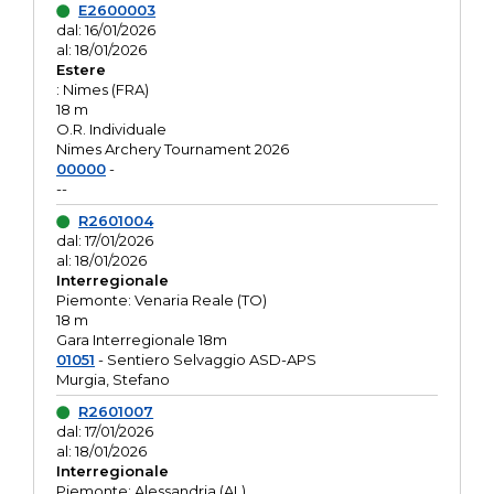
E2600003
dal: 16/01/2026
al: 18/01/2026
Estere
: Nimes (FRA)
18 m
O.R. Individuale
Nimes Archery Tournament 2026
00000
-
--
R2601004
dal: 17/01/2026
al: 18/01/2026
Interregionale
Piemonte: Venaria Reale (TO)
18 m
Gara Interregionale 18m
01051
- Sentiero Selvaggio ASD-APS
Murgia, Stefano
R2601007
dal: 17/01/2026
al: 18/01/2026
Interregionale
Piemonte: Alessandria (AL)