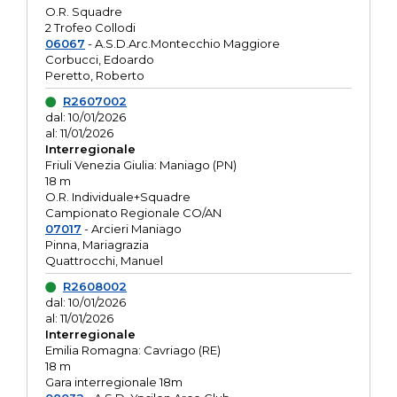
O.R. Squadre
2 Trofeo Collodi
06067
- A.S.D.Arc.Montecchio Maggiore
Corbucci, Edoardo
Peretto, Roberto
R2607002
dal: 10/01/2026
al: 11/01/2026
Interregionale
Friuli Venezia Giulia: Maniago (PN)
18 m
O.R. Individuale+Squadre
Campionato Regionale CO/AN
07017
- Arcieri Maniago
Pinna, Mariagrazia
Quattrocchi, Manuel
R2608002
dal: 10/01/2026
al: 11/01/2026
Interregionale
Emilia Romagna: Cavriago (RE)
18 m
Gara interregionale 18m