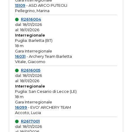
Gara interregionale
15109
- ASD ARCO PUTEOLI
Pellegrino, Marina
R2616004
dal: 18/01/2026
al: 18/01/2026
Interregionale
Puglia: Barletta (BT)
18 m
Gara Interregionale
16031
- Archery Team Barletta
Vitale, Giacomo
R2616005
dal: 18/01/2026
al: 18/01/2026
Interregionale
Puglia: San Cesario di Lecce (LE)
18 m
Gara Interregionale
16099
- EVO' ARCHERY TEAM
Accoto, Lucia
R2617001
dal: 18/01/2026
al: 18/01/2026