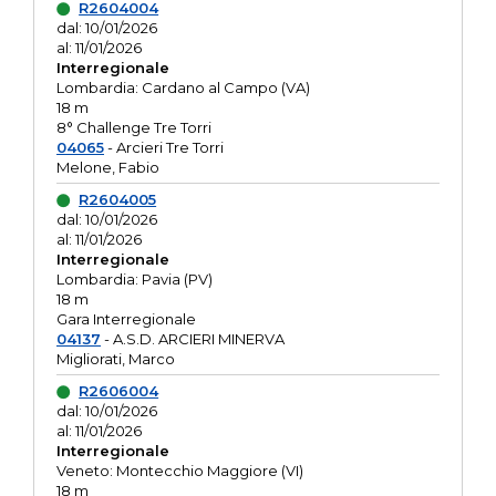
R2604004
dal: 10/01/2026
al: 11/01/2026
Interregionale
Lombardia: Cardano al Campo (VA)
18 m
8° Challenge Tre Torri
04065
- Arcieri Tre Torri
Melone, Fabio
R2604005
dal: 10/01/2026
al: 11/01/2026
Interregionale
Lombardia: Pavia (PV)
18 m
Gara Interregionale
04137
- A.S.D. ARCIERI MINERVA
Migliorati, Marco
R2606004
dal: 10/01/2026
al: 11/01/2026
Interregionale
Veneto: Montecchio Maggiore (VI)
18 m