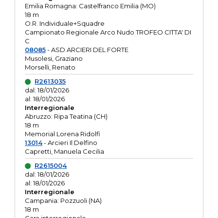
Emilia Romagna: Castelfranco Emilia (MO)
18 m
O.R. Individuale+Squadre
Campionato Regionale Arco Nudo TROFEO CITTA' DI
C
08085
- ASD ARCIERI DEL FORTE
Musolesi, Graziano
Morselli, Renato
R2613035
dal: 18/01/2026
al: 18/01/2026
Interregionale
Abruzzo: Ripa Teatina (CH)
18 m
Memorial Lorena Ridolfi
13014
- Arcieri Il Delfino
Capretti, Manuela Cecilia
R2615004
dal: 18/01/2026
al: 18/01/2026
Interregionale
Campania: Pozzuoli (NA)
18 m