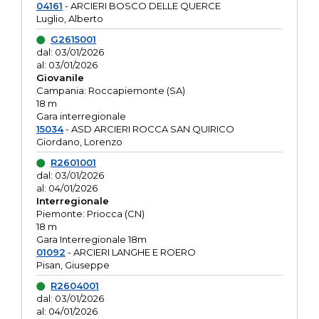
04161
- ARCIERI BOSCO DELLE QUERCE
Luglio, Alberto
G2615001
dal: 03/01/2026
al: 03/01/2026
Giovanile
Campania: Roccapiemonte (SA)
18 m
Gara interregionale
15034
- ASD ARCIERI ROCCA SAN QUIRICO
Giordano, Lorenzo
R2601001
dal: 03/01/2026
al: 04/01/2026
Interregionale
Piemonte: Priocca (CN)
18 m
Gara Interregionale 18m
01092
- ARCIERI LANGHE E ROERO
Pisan, Giuseppe
R2604001
dal: 03/01/2026
al: 04/01/2026