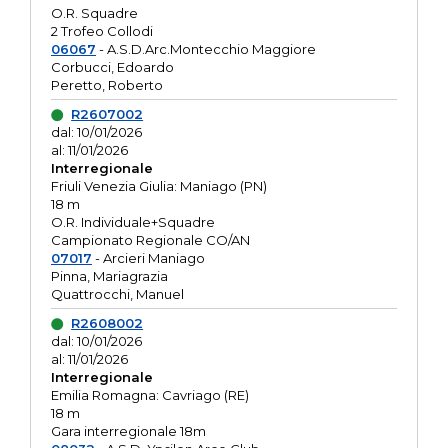
O.R. Squadre
2 Trofeo Collodi
06067
- A.S.D.Arc.Montecchio Maggiore
Corbucci, Edoardo
Peretto, Roberto
R2607002
dal: 10/01/2026
al: 11/01/2026
Interregionale
Friuli Venezia Giulia: Maniago (PN)
18 m
O.R. Individuale+Squadre
Campionato Regionale CO/AN
07017
- Arcieri Maniago
Pinna, Mariagrazia
Quattrocchi, Manuel
R2608002
dal: 10/01/2026
al: 11/01/2026
Interregionale
Emilia Romagna: Cavriago (RE)
18 m
Gara interregionale 18m