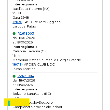
Interregionale
Basilicata: Paterno (PZ)
25+18
Gara 25+18
17030
- ASD Tre Torri Viggiano
Larocca, Fabio
R2618003
dal: 18/01/2026
al: 18/01/2026
Interregionale
Calabria: Taverna (CZ)
18 m
Memorial Mattia Scumaci e Giorgia Grande
18013
- ARCIERI CLUB LIDO
Russo, Martina
R2621004
dal: 18/01/2026
al: 18/01/2026
Interregionale
Bolzano: Lana/Lana (BZ)
18 m
O.R. Individuale+Squadre
Campionato provinciale indoor