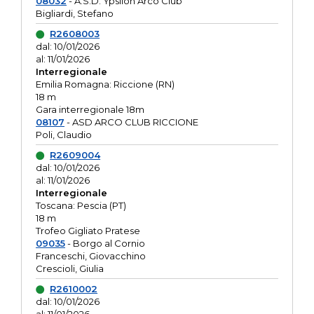
08032
- A.S.D. Ypsilon Arco Club
Bigliardi, Stefano
R2608003
dal: 10/01/2026
al: 11/01/2026
Interregionale
Emilia Romagna: Riccione (RN)
18 m
Gara interregionale 18m
08107
- ASD ARCO CLUB RICCIONE
Poli, Claudio
R2609004
dal: 10/01/2026
al: 11/01/2026
Interregionale
Toscana: Pescia (PT)
18 m
Trofeo Gigliato Pratese
09035
- Borgo al Cornio
Franceschi, Giovacchino
Crescioli, Giulia
R2610002
dal: 10/01/2026