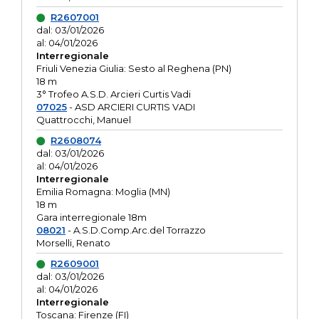
R2607001
dal: 03/01/2026
al: 04/01/2026
Interregionale
Friuli Venezia Giulia: Sesto al Reghena (PN)
18 m
3° Trofeo A.S.D. Arcieri Curtis Vadi
07025
- ASD ARCIERI CURTIS VADI
Quattrocchi, Manuel
R2608074
dal: 03/01/2026
al: 04/01/2026
Interregionale
Emilia Romagna: Moglia (MN)
18 m
Gara interregionale 18m
08021
- A.S.D.Comp.Arc.del Torrazzo
Morselli, Renato
R2609001
dal: 03/01/2026
al: 04/01/2026
Interregionale
Toscana: Firenze (FI)