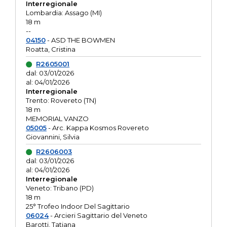
Interregionale
Lombardia: Assago (MI)
18 m
--
04150
- ASD THE BOWMEN
Roatta, Cristina
R2605001
dal: 03/01/2026
al: 04/01/2026
Interregionale
Trento: Rovereto (TN)
18 m
MEMORIAL VANZO
05005
- Arc. Kappa Kosmos Rovereto
Giovannini, Silvia
R2606003
dal: 03/01/2026
al: 04/01/2026
Interregionale
Veneto: Tribano (PD)
18 m
25° Trofeo Indoor Del Sagittario
06024
- Arcieri Sagittario del Veneto
Barotti, Tatiana