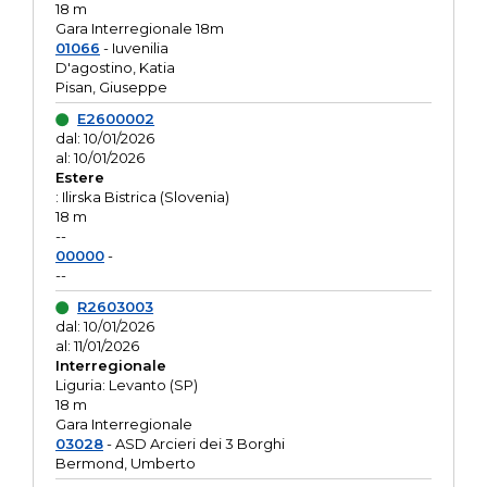
18 m
Gara Interregionale 18m
01066
- Iuvenilia
D'agostino, Katia
Pisan, Giuseppe
E2600002
dal: 10/01/2026
al: 10/01/2026
Estere
: Ilirska Bistrica (Slovenia)
18 m
--
00000
-
--
R2603003
dal: 10/01/2026
al: 11/01/2026
Interregionale
Liguria: Levanto (SP)
18 m
Gara Interregionale
03028
- ASD Arcieri dei 3 Borghi
Bermond, Umberto