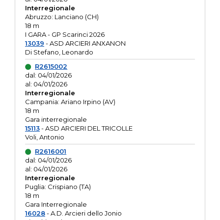
Interregionale
Abruzzo: Lanciano (CH)
18 m
I GARA - GP Scarinci 2026
13039
- ASD ARCIERI ANXANON
Di Stefano, Leonardo
R2615002
dal: 04/01/2026
al: 04/01/2026
Interregionale
Campania: Ariano Irpino (AV)
18 m
Gara interregionale
15113
- ASD ARCIERI DEL TRICOLLE
Voli, Antonio
R2616001
dal: 04/01/2026
al: 04/01/2026
Interregionale
Puglia: Crispiano (TA)
18 m
Gara Interregionale
16028
- A.D. Arcieri dello Jonio