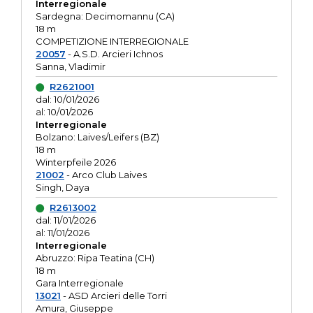
Interregionale
Sardegna: Decimomannu (CA)
18 m
COMPETIZIONE INTERREGIONALE
20057
- A.S.D. Arcieri Ichnos
Sanna, Vladimir
R2621001
dal: 10/01/2026
al: 10/01/2026
Interregionale
Bolzano: Laives/Leifers (BZ)
18 m
Winterpfeile 2026
21002
- Arco Club Laives
Singh, Daya
R2613002
dal: 11/01/2026
al: 11/01/2026
Interregionale
Abruzzo: Ripa Teatina (CH)
18 m
Gara Interregionale
13021
- ASD Arcieri delle Torri
Amura, Giuseppe