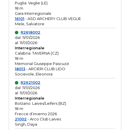
Puglia: Veglie (LE)
18 m
Gara Interregionale
16101
- ASD ARCHERY CLUB VEGLIE
Mele, Salvatore
R2618002
dal: 11/01/2026
al: 11/01/2026
Interregionale
Calabria: TAVERNA (CZ)
18 m
Memorial Giuseppe Pascuzzi
18013
- ARCIERI CLUB LIDO
Socievole, Eleonora
R2621002
dal: 11/01/2026
al: 11/01/2026
Interregionale
Bolzano: Laives/Leifers (BZ)
18 m
Frecce d’inverno 2026
21002
- Arco Club Laives
Singh, Daya