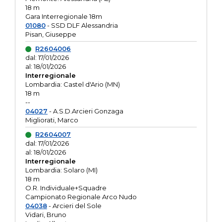
18 m
Gara Interregionale 18m
01080
- SSD DLF Alessandria
Pisan, Giuseppe
R2604006
dal: 17/01/2026
al: 18/01/2026
Interregionale
Lombardia: Castel d'Ario (MN)
18 m
--
04027
- A.S.D.Arcieri Gonzaga
Migliorati, Marco
R2604007
dal: 17/01/2026
al: 18/01/2026
Interregionale
Lombardia: Solaro (MI)
18 m
O.R. Individuale+Squadre
Campionato Regionale Arco Nudo
04038
- Arcieri del Sole
Vidari, Bruno