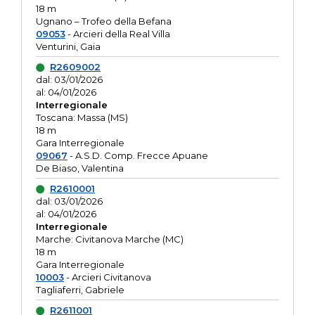
18 m
Ugnano – Trofeo della Befana
09053
- Arcieri della Real Villa
Venturini, Gaia
R2609002
dal: 03/01/2026
al: 04/01/2026
Interregionale
Toscana: Massa (MS)
18 m
Gara Interregionale
09067
- A.S.D. Comp. Frecce Apuane
De Biaso, Valentina
R2610001
dal: 03/01/2026
al: 04/01/2026
Interregionale
Marche: Civitanova Marche (MC)
18 m
Gara Interregionale
10003
- Arcieri Civitanova
Tagliaferri, Gabriele
R2611001