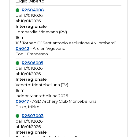
Luglio, Alberto
R2604008
dal: 17/01/2026
al: 18/01/2026
Interregionale
Lombardia: Vigevano (PV)
18 m
10° Torneo Di Sant'antonio esclusione AN lombardi
04042
- Arcieri Vigevano
Fogli, Francesco
R2606005
dal: 17/01/2026
al: 18/01/2026
Interregionale
Veneto: Montebelluna (TV)
18 m
Indoor Montebelluna 2026
06047
- ASD Archery Club Montebelluna
Pizzo, Mirko
R2607003
dal: 17/01/2026
al: 18/01/2026
Interregionale