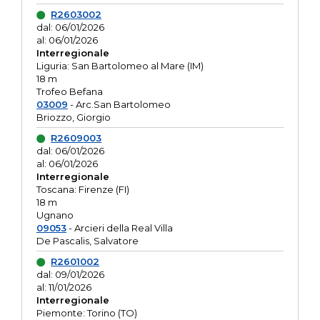
R2603002
dal: 06/01/2026
al: 06/01/2026
Interregionale
Liguria: San Bartolomeo al Mare (IM)
18 m
Trofeo Befana
03009
- Arc.San Bartolomeo
Briozzo, Giorgio
R2609003
dal: 06/01/2026
al: 06/01/2026
Interregionale
Toscana: Firenze (FI)
18 m
Ugnano
09053
- Arcieri della Real Villa
De Pascalis, Salvatore
R2601002
dal: 09/01/2026
al: 11/01/2026
Interregionale
Piemonte: Torino (TO)