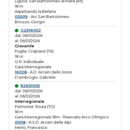
Liguria: San Bartolomeo al Mare (IM)
18 m
Aspettando la Befana
03009
- Arc.San Bartolomeo
Briozzo, Giorgio
G2616002
dal: 06/01/2026
al: 06/01/2026
Giovanile
Puglia: Crispiano (TA)
18 m
O.R. Individuale
Gara Interregionale
16028
- A.D. Arcieri dello Jonio
D'ambrogio, Gabriele
R2601005
dal: 06/01/2026
al: 06/01/2026
Interregionale
Piemonte: Rosta (TO)
18 m
Gara Interregionale 18m - Riservato Arco Olimpico
01018
- A.S.D. Arcieri delle Alpi
Merlo, Francesco