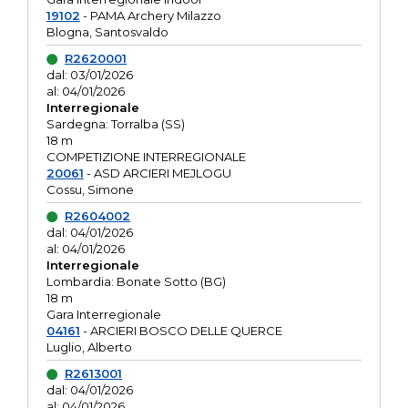
19102
- PAMA Archery Milazzo
Blogna, Santosvaldo
R2620001
dal: 03/01/2026
al: 04/01/2026
Interregionale
Sardegna: Torralba (SS)
18 m
COMPETIZIONE INTERREGIONALE
20061
- ASD ARCIERI MEJLOGU
Cossu, Simone
R2604002
dal: 04/01/2026
al: 04/01/2026
Interregionale
Lombardia: Bonate Sotto (BG)
18 m
Gara Interregionale
04161
- ARCIERI BOSCO DELLE QUERCE
Luglio, Alberto
R2613001
dal: 04/01/2026
al: 04/01/2026