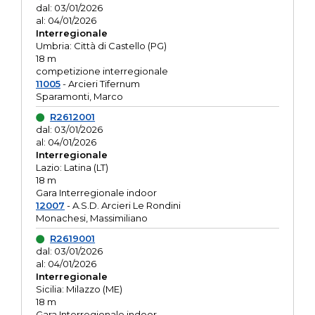
dal: 03/01/2026
al: 04/01/2026
Interregionale
Umbria: Città di Castello (PG)
18 m
competizione interregionale
11005
- Arcieri Tifernum
Sparamonti, Marco
R2612001
dal: 03/01/2026
al: 04/01/2026
Interregionale
Lazio: Latina (LT)
18 m
Gara Interregionale indoor
12007
- A.S.D. Arcieri Le Rondini
Monachesi, Massimiliano
R2619001
dal: 03/01/2026
al: 04/01/2026
Interregionale
Sicilia: Milazzo (ME)
18 m
Gara Interregionale indoor