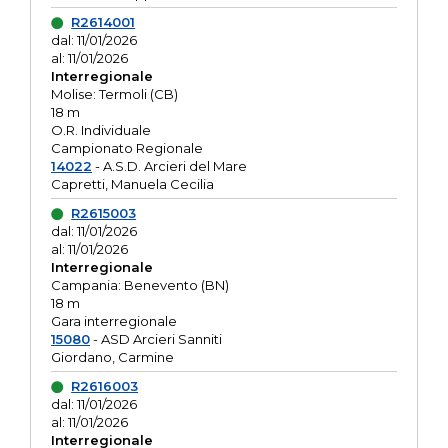
R2614001
dal: 11/01/2026
al: 11/01/2026
Interregionale
Molise: Termoli (CB)
18 m
O.R. Individuale
Campionato Regionale
14022
- A.S.D. Arcieri del Mare
Capretti, Manuela Cecilia
R2615003
dal: 11/01/2026
al: 11/01/2026
Interregionale
Campania: Benevento (BN)
18 m
Gara interregionale
15080
- ASD Arcieri Sanniti
Giordano, Carmine
R2616003
dal: 11/01/2026
al: 11/01/2026
Interregionale