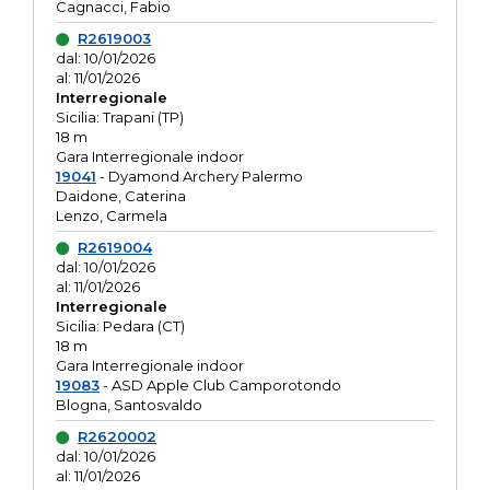
Cagnacci, Fabio
R2619003
dal: 10/01/2026
al: 11/01/2026
Interregionale
Sicilia: Trapani (TP)
18 m
Gara Interregionale indoor
19041
- Dyamond Archery Palermo
Daidone, Caterina
Lenzo, Carmela
R2619004
dal: 10/01/2026
al: 11/01/2026
Interregionale
Sicilia: Pedara (CT)
18 m
Gara Interregionale indoor
19083
- ASD Apple Club Camporotondo
Blogna, Santosvaldo
R2620002
dal: 10/01/2026
al: 11/01/2026