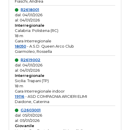
Fiaschi, Andrea
R2618001
dal: 04/01/2026
al: 04/01/2026
Interregionale
Calabria: Polistena (RC)
18 m
Gara Interregionale
18050
- A.S.D. Queen Arco Club
Giarmoleo, Rossella
R2619002
dal: 04/01/2026
al: 04/01/2026
Interregionale
Sicilia: Trapani (TP)
18 m
Gara Interregionale indoor
19116
- ASD COMPAGNIA ARCIERI ELIMI
Daidone, Caterina
G2603001
dal: 05/01/2026
al: 05/01/2026
Giovanile