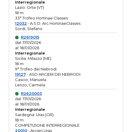
Interregionale
Lazio: Orte (VT)
18 m
33° Trofeo Hortinae Classes
12032
- A.S.D. Arc.HortinaeClasses
Sordi, Stefano
R2619015
dal: 17/01/2026
al: 18/01/2026
Interregionale
Sicilia: Milazzo (ME)
18 m
9° Trofeo dei Nebrodi
19127
- ASD ARCIERI DEI NEBRODI
Cascio, Manuela
Lenzo, Carmela
R2620003
dal: 17/01/2026
al: 18/01/2026
Interregionale
Sardegna: Uras (OR)
18 m
COMPETIZIONE INTERREGIONALE
20010
- Arcieri Uras