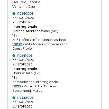
Del Freo, Fabrizio
Venturini, Gaia
R2610003
dal: 17/01/2026
al: 18/01/2026
Interregionale
Marche: Montecassiano (MC)
18 m
38° Trofeo Città di Montecassiano
10032
- ASD Arcieri Montecassiano
Censi, Flavio
R2611003
dal: 17/01/2026
al: 18/01/2026
Interregionale
Umbria: Terni (TR)
18 m
competizione interregionale
11027
- Arcieri Citta' Di Terni
Sparamonti, Marco
R2612003
dal: 17/01/2026
al: 18/01/2026