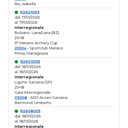
Riu, Isabella
R2621003
dal: 17/01/2026
al: 17/01/2026
Interregionale
Bolzano: Lana/Lana (BZ)
25+18
9° Merano Archery Cup
21004
- Sportclub Merano
Pinna, Mariagrazia
R2603005
dal: 18/01/2026
al: 18/01/2026
Interregionale
Liguria: Sarzana (SP)
25+18
Gara Interregionale
03008
- ASD Arcieri Sarzana
Bermond, Umberto
R2608005
dal: 18/01/2026
al: 18/01/2026
Interregionale