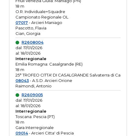
Friuli Venezia Giulia: Maniago (PN)
18 m
O.R. Individuale+Squadre
Campionato Regionale OL
07017
- Arcieri Maniago
Pascotto, Flavia
Cian, Giorgia
R2608004
dal: 17/01/2026
al: 18/01/2026
Interregionale
Emilia Romagna: Casalgrande (RE)
18 m
25° TROFEO CITTA' DI CASALGRANDE Salvaterra di Ca
08043
- A.S.D. Arcieri Orione
Raimondi, Antonio
R2609005
dal: 17/01/2026
al: 18/01/2026
Interregionale
Toscana: Pescia (PT)
18 m
Gara Interregionale
09014
- Arcieri Citta' di Pescia