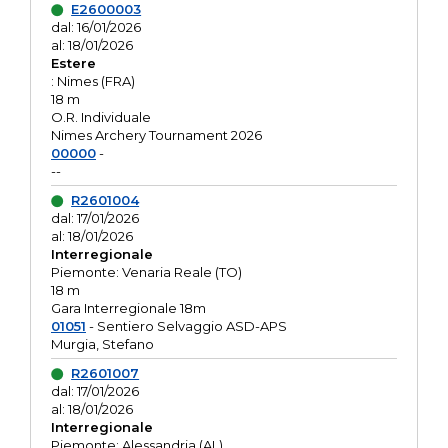
E2600003
dal: 16/01/2026
al: 18/01/2026
Estere
: Nimes (FRA)
18 m
O.R. Individuale
Nimes Archery Tournament 2026
00000
-
--
R2601004
dal: 17/01/2026
al: 18/01/2026
Interregionale
Piemonte: Venaria Reale (TO)
18 m
Gara Interregionale 18m
01051
- Sentiero Selvaggio ASD-APS
Murgia, Stefano
R2601007
dal: 17/01/2026
al: 18/01/2026
Interregionale
Piemonte: Alessandria (AL)