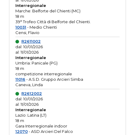
al: 11/01/2026
Interregionale
Marche: Belforte del Chienti (MC)
18 m
39° Trofeo Città di Belforte del Chienti.
10031
- Medio Chienti
Censi, Flavio
R2611002
dal: 10/01/2026
al: 11/01/2026
Interregionale
Umbria: Panicale (PG)
18 m
competizione interregionale
11016
- A.S.D. Gruppo Arcieri Simba
Caneva, Linda
R2612002
dal: 10/01/2026
al: 11/01/2026
Interregionale
Lazio: Latina (LT)
18 m
Gara Interregionale indoor
12070
- ASD Arcieri Del Falco