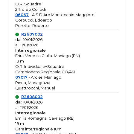
O.R. Squadre
2 Trofeo Collodi
06067
- A.S.D.Arc.Montecchio Maggiore
Corbucci, Edoardo
Peretto, Roberto
R2607002
dal: 10/01/2026
al: 11/01/2026
Interregionale
Friuli Venezia Giulia: Maniago (PN)
18 m
O.R. Individuale+Squadre
Campionato Regionale CO/AN
07017
- Arcieri Maniago
Pinna, Mariagrazia
Quattrocchi, Manuel
R2608002
dal: 10/01/2026
al: 11/01/2026
Interregionale
Emilia Romagna: Cavriago (RE)
18 m
Gara interregionale 18m