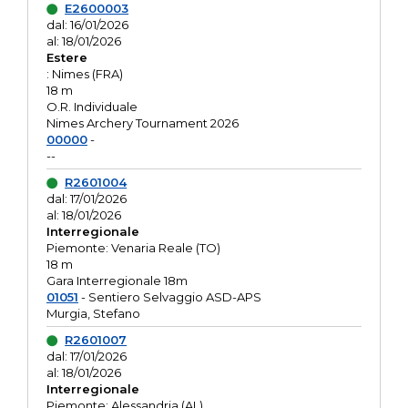
E2600003
dal: 16/01/2026
al: 18/01/2026
Estere
: Nimes (FRA)
18 m
O.R. Individuale
Nimes Archery Tournament 2026
00000
-
--
R2601004
dal: 17/01/2026
al: 18/01/2026
Interregionale
Piemonte: Venaria Reale (TO)
18 m
Gara Interregionale 18m
01051
- Sentiero Selvaggio ASD-APS
Murgia, Stefano
R2601007
dal: 17/01/2026
al: 18/01/2026
Interregionale
Piemonte: Alessandria (AL)