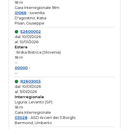
18 m
Gara Interregionale 18m
01066
- Iuvenilia
D'agostino, Katia
Pisan, Giuseppe
E2600002
dal: 10/01/2026
al: 10/01/2026
Estere
: Ilirska Bistrica (Slovenia)
18 m
--
00000
-
--
R2603003
dal: 10/01/2026
al: 11/01/2026
Interregionale
Liguria: Levanto (SP)
18 m
Gara Interregionale
03028
- ASD Arcieri dei 3 Borghi
Bermond, Umberto