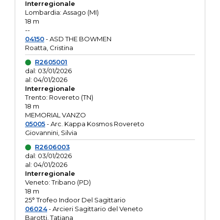
Interregionale
Lombardia: Assago (MI)
18 m
--
04150
- ASD THE BOWMEN
Roatta, Cristina
R2605001
dal: 03/01/2026
al: 04/01/2026
Interregionale
Trento: Rovereto (TN)
18 m
MEMORIAL VANZO
05005
- Arc. Kappa Kosmos Rovereto
Giovannini, Silvia
R2606003
dal: 03/01/2026
al: 04/01/2026
Interregionale
Veneto: Tribano (PD)
18 m
25° Trofeo Indoor Del Sagittario
06024
- Arcieri Sagittario del Veneto
Barotti, Tatiana