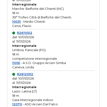
al: 11/01/2026
Interregionale
Marche: Belforte del Chienti (MC)
18 m
39° Trofeo Città di Belforte del Chienti.
10031
- Medio Chienti
Censi, Flavio
R2611002
dal: 10/01/2026
al: 11/01/2026
Interregionale
Umbria: Panicale (PG)
18 m
competizione interregionale
11016
- A.S.D. Gruppo Arcieri Simba
Caneva, Linda
R2612002
dal: 10/01/2026
al: 11/01/2026
Interregionale
Lazio: Latina (LT)
18 m
Gara Interregionale indoor
12070
- ASD Arcieri Del Falco