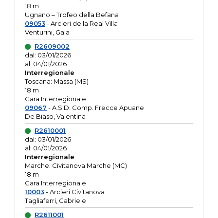
18 m
Ugnano – Trofeo della Befana
09053
- Arcieri della Real Villa
Venturini, Gaia
R2609002
dal: 03/01/2026
al: 04/01/2026
Interregionale
Toscana: Massa (MS)
18 m
Gara Interregionale
09067
- A.S.D. Comp. Frecce Apuane
De Biaso, Valentina
R2610001
dal: 03/01/2026
al: 04/01/2026
Interregionale
Marche: Civitanova Marche (MC)
18 m
Gara Interregionale
10003
- Arcieri Civitanova
Tagliaferri, Gabriele
R2611001