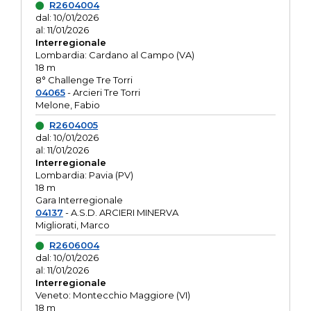
R2604004
dal: 10/01/2026
al: 11/01/2026
Interregionale
Lombardia: Cardano al Campo (VA)
18 m
8° Challenge Tre Torri
04065
- Arcieri Tre Torri
Melone, Fabio
R2604005
dal: 10/01/2026
al: 11/01/2026
Interregionale
Lombardia: Pavia (PV)
18 m
Gara Interregionale
04137
- A.S.D. ARCIERI MINERVA
Migliorati, Marco
R2606004
dal: 10/01/2026
al: 11/01/2026
Interregionale
Veneto: Montecchio Maggiore (VI)
18 m