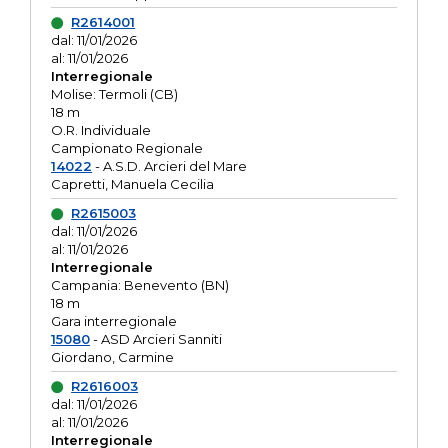
R2614001
dal: 11/01/2026
al: 11/01/2026
Interregionale
Molise: Termoli (CB)
18 m
O.R. Individuale
Campionato Regionale
14022
- A.S.D. Arcieri del Mare
Capretti, Manuela Cecilia
R2615003
dal: 11/01/2026
al: 11/01/2026
Interregionale
Campania: Benevento (BN)
18 m
Gara interregionale
15080
- ASD Arcieri Sanniti
Giordano, Carmine
R2616003
dal: 11/01/2026
al: 11/01/2026
Interregionale