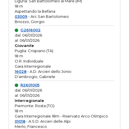
Liguria: San Bartolomeo al Mare (IM)
18 m
Aspettando la Befana
03009
- Arc.San Bartolomeo
Briozzo, Giorgio
G2616002
dal: 06/01/2026
al: 06/01/2026
Giovanile
Puglia: Crispiano (TA)
18 m
O.R. Individuale
Gara Interregionale
16028
- A.D. Arcieri dello Jonio
D'ambrogio, Gabriele
R2601005
dal: 06/01/2026
al: 06/01/2026
Interregionale
Piemonte: Rosta (TO)
18 m
Gara Interregionale 18m - Riservato Arco Olimpico
01018
- A.S.D. Arcieri delle Alpi
Merlo, Francesco