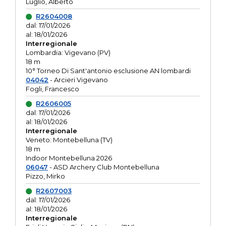
Luglio, Alberto
R2604008
dal: 17/01/2026
al: 18/01/2026
Interregionale
Lombardia: Vigevano (PV)
18 m
10° Torneo Di Sant'antonio esclusione AN lombardi
04042
- Arcieri Vigevano
Fogli, Francesco
R2606005
dal: 17/01/2026
al: 18/01/2026
Interregionale
Veneto: Montebelluna (TV)
18 m
Indoor Montebelluna 2026
06047
- ASD Archery Club Montebelluna
Pizzo, Mirko
R2607003
dal: 17/01/2026
al: 18/01/2026
Interregionale