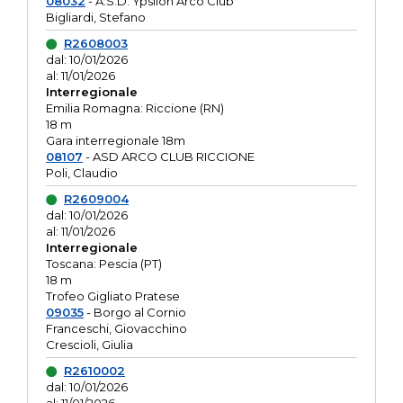
08032
- A.S.D. Ypsilon Arco Club
Bigliardi, Stefano
R2608003
dal: 10/01/2026
al: 11/01/2026
Interregionale
Emilia Romagna: Riccione (RN)
18 m
Gara interregionale 18m
08107
- ASD ARCO CLUB RICCIONE
Poli, Claudio
R2609004
dal: 10/01/2026
al: 11/01/2026
Interregionale
Toscana: Pescia (PT)
18 m
Trofeo Gigliato Pratese
09035
- Borgo al Cornio
Franceschi, Giovacchino
Crescioli, Giulia
R2610002
dal: 10/01/2026