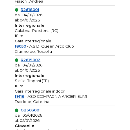
Fiaschi, Andrea
R2618001
dal: 04/01/2026
al: 04/01/2026
Interregionale
Calabria: Polistena (RC)
18 m
Gara Interregionale
18050
- A.S.D. Queen Arco Club
Giarmoleo, Rossella
R2619002
dal: 04/01/2026
al: 04/01/2026
Interregionale
Sicilia: Trapani (TP)
18 m
Gara Interregionale indoor
19116
- ASD COMPAGNIA ARCIERI ELIMI
Daidone, Caterina
G2603001
dal: 05/01/2026
al: 05/01/2026
Giovanile