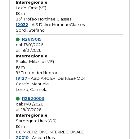
Interregionale
Lazio: Orte (VT)
18 m
33° Trofeo Hortinae Classes
12032
- A.S.D. Arc.HortinaeClasses
Sordi, Stefano
R2619015
dal: 17/01/2026
al: 18/01/2026
Interregionale
Sicilia: Milazzo (ME)
18 m
9° Trofeo dei Nebrodi
19127
- ASD ARCIERI DEI NEBRODI
Cascio, Manuela
Lenzo, Carmela
R2620003
dal: 17/01/2026
al: 18/01/2026
Interregionale
Sardegna: Uras (OR)
18 m
COMPETIZIONE INTERREGIONALE
20010
- Arcieri Uras