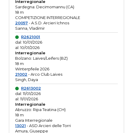
Interregionale
Sardegna: Decimomannu (CA)
18 m
COMPETIZIONE INTERREGIONALE
20057
- A.S.D. Arcieri Ichnos
Sanna, Vladimir
R2621001
dal: 10/01/2026
al: 10/01/2026
Interregionale
Bolzano: Laives/Leifers (BZ)
18 m
Winterpfeile 2026
21002
- Arco Club Laives
Singh, Daya
R2613002
dal: 11/01/2026
al: 11/01/2026
Interregionale
Abruzzo: Ripa Teatina (CH)
18 m
Gara Interregionale
13021
- ASD Arcieri delle Torri
Amura, Giuseppe