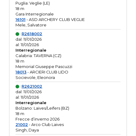
Puglia: Veglie (LE)
18 m
Gara Interregionale
16101
- ASD ARCHERY CLUB VEGLIE
Mele, Salvatore
R2618002
dal: 11/01/2026
al: 11/01/2026
Interregionale
Calabria: TAVERNA (CZ)
18 m
Memorial Giuseppe Pascuzzi
18013
- ARCIERI CLUB LIDO
Socievole, Eleonora
R2621002
dal: 11/01/2026
al: 11/01/2026
Interregionale
Bolzano: Laives/Leifers (BZ)
18 m
Frecce d’inverno 2026
21002
- Arco Club Laives
Singh, Daya