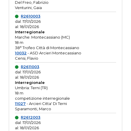
Del Freo, Fabrizio
Venturini, Gaia
R2610003
dal: 17/01/2026
al: 18/01/2026
Interregionale
Marche: Montecassiano (MC)
18 m
38° Trofeo Città di Montecassiano
10032
- ASD Arcieri Montecassiano
Censi, Flavio
R2611003
dal: 17/01/2026
al: 18/01/2026
Interregionale
Umbria: Terni (TR)
18 m
competizione interregionale
11027
- Arcieri Citta' Di Terni
Sparamonti, Marco
R2612003
dal: 17/01/2026
al: 18/01/2026