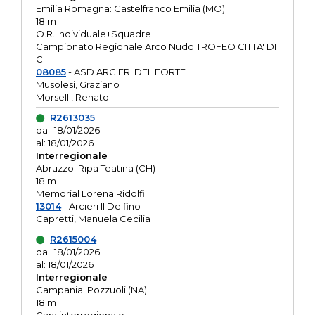
Emilia Romagna: Castelfranco Emilia (MO)
18 m
O.R. Individuale+Squadre
Campionato Regionale Arco Nudo TROFEO CITTA' DI
C
08085
- ASD ARCIERI DEL FORTE
Musolesi, Graziano
Morselli, Renato
R2613035
dal: 18/01/2026
al: 18/01/2026
Interregionale
Abruzzo: Ripa Teatina (CH)
18 m
Memorial Lorena Ridolfi
13014
- Arcieri Il Delfino
Capretti, Manuela Cecilia
R2615004
dal: 18/01/2026
al: 18/01/2026
Interregionale
Campania: Pozzuoli (NA)
18 m