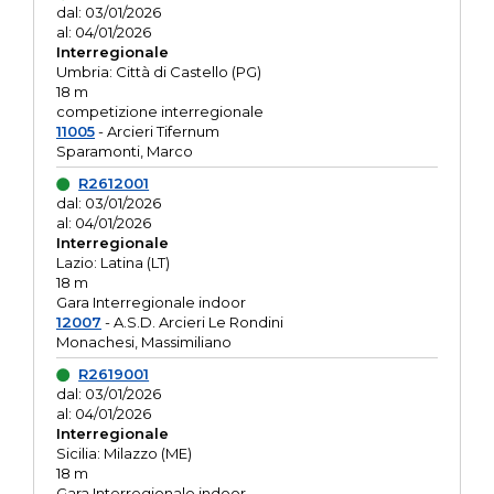
dal: 03/01/2026
al: 04/01/2026
Interregionale
Umbria: Città di Castello (PG)
18 m
competizione interregionale
11005
- Arcieri Tifernum
Sparamonti, Marco
R2612001
dal: 03/01/2026
al: 04/01/2026
Interregionale
Lazio: Latina (LT)
18 m
Gara Interregionale indoor
12007
- A.S.D. Arcieri Le Rondini
Monachesi, Massimiliano
R2619001
dal: 03/01/2026
al: 04/01/2026
Interregionale
Sicilia: Milazzo (ME)
18 m
Gara Interregionale indoor