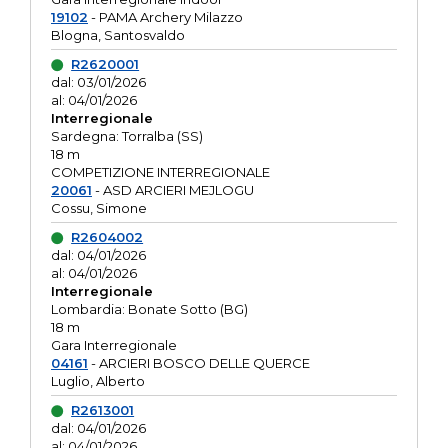
19102
- PAMA Archery Milazzo
Blogna, Santosvaldo
R2620001
dal: 03/01/2026
al: 04/01/2026
Interregionale
Sardegna: Torralba (SS)
18 m
COMPETIZIONE INTERREGIONALE
20061
- ASD ARCIERI MEJLOGU
Cossu, Simone
R2604002
dal: 04/01/2026
al: 04/01/2026
Interregionale
Lombardia: Bonate Sotto (BG)
18 m
Gara Interregionale
04161
- ARCIERI BOSCO DELLE QUERCE
Luglio, Alberto
R2613001
dal: 04/01/2026
al: 04/01/2026