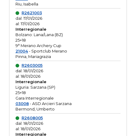
Riu, Isabella
R2621003
dal: 17/01/2026
al: 17/01/2026
Interregionale
Bolzano: Lana/Lana (BZ)
25+18
9° Merano Archery Cup
21004
- Sportclub Merano
Pinna, Mariagrazia
R2603005
dal: 18/01/2026
al: 18/01/2026
Interregionale
Liguria: Sarzana (SP)
25+18
Gara Interregionale
03008
- ASD Arcieri Sarzana
Bermond, Umberto
R2608005
dal: 18/01/2026
al: 18/01/2026
Interregionale