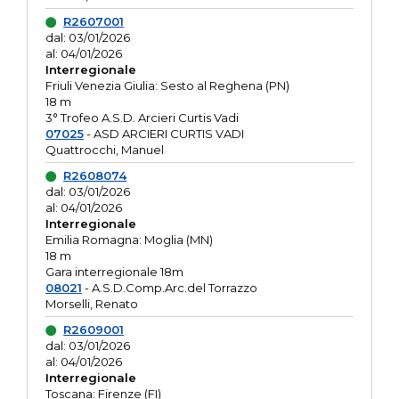
R2607001
dal: 03/01/2026
al: 04/01/2026
Interregionale
Friuli Venezia Giulia: Sesto al Reghena (PN)
18 m
3° Trofeo A.S.D. Arcieri Curtis Vadi
07025
- ASD ARCIERI CURTIS VADI
Quattrocchi, Manuel
R2608074
dal: 03/01/2026
al: 04/01/2026
Interregionale
Emilia Romagna: Moglia (MN)
18 m
Gara interregionale 18m
08021
- A.S.D.Comp.Arc.del Torrazzo
Morselli, Renato
R2609001
dal: 03/01/2026
al: 04/01/2026
Interregionale
Toscana: Firenze (FI)