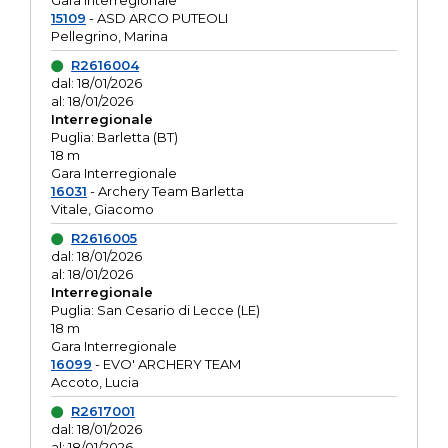
Gara interregionale
15109
- ASD ARCO PUTEOLI
Pellegrino, Marina
R2616004
dal: 18/01/2026
al: 18/01/2026
Interregionale
Puglia: Barletta (BT)
18 m
Gara Interregionale
16031
- Archery Team Barletta
Vitale, Giacomo
R2616005
dal: 18/01/2026
al: 18/01/2026
Interregionale
Puglia: San Cesario di Lecce (LE)
18 m
Gara Interregionale
16099
- EVO' ARCHERY TEAM
Accoto, Lucia
R2617001
dal: 18/01/2026
al: 18/01/2026