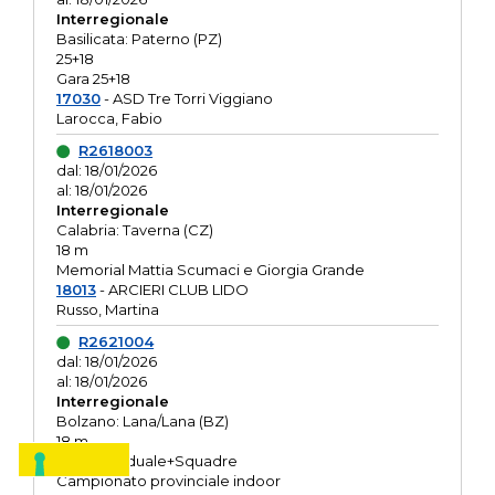
Interregionale
Basilicata: Paterno (PZ)
25+18
Gara 25+18
17030
- ASD Tre Torri Viggiano
Larocca, Fabio
R2618003
dal: 18/01/2026
al: 18/01/2026
Interregionale
Calabria: Taverna (CZ)
18 m
Memorial Mattia Scumaci e Giorgia Grande
18013
- ARCIERI CLUB LIDO
Russo, Martina
R2621004
dal: 18/01/2026
al: 18/01/2026
Interregionale
Bolzano: Lana/Lana (BZ)
18 m
O.R. Individuale+Squadre
Campionato provinciale indoor