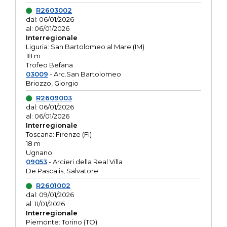
R2603002
dal: 06/01/2026
al: 06/01/2026
Interregionale
Liguria: San Bartolomeo al Mare (IM)
18 m
Trofeo Befana
03009
- Arc.San Bartolomeo
Briozzo, Giorgio
R2609003
dal: 06/01/2026
al: 06/01/2026
Interregionale
Toscana: Firenze (FI)
18 m
Ugnano
09053
- Arcieri della Real Villa
De Pascalis, Salvatore
R2601002
dal: 09/01/2026
al: 11/01/2026
Interregionale
Piemonte: Torino (TO)