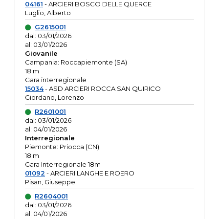
04161
- ARCIERI BOSCO DELLE QUERCE
Luglio, Alberto
G2615001
dal: 03/01/2026
al: 03/01/2026
Giovanile
Campania: Roccapiemonte (SA)
18 m
Gara interregionale
15034
- ASD ARCIERI ROCCA SAN QUIRICO
Giordano, Lorenzo
R2601001
dal: 03/01/2026
al: 04/01/2026
Interregionale
Piemonte: Priocca (CN)
18 m
Gara Interregionale 18m
01092
- ARCIERI LANGHE E ROERO
Pisan, Giuseppe
R2604001
dal: 03/01/2026
al: 04/01/2026