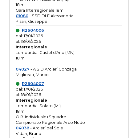
18 m
Gara Interregionale 18m
01080
- SSD DLF Alessandria
Pisan, Giuseppe
R2604006
dal: 17/01/2026
al: 18/01/2026
Interregionale
Lombardia: Castel d'Ario (MN)
18 m
--
04027
- A.S.D.Arcieri Gonzaga
Migliorati, Marco
R2604007
dal: 17/01/2026
al: 18/01/2026
Interregionale
Lombardia: Solaro (MI)
18 m
O.R. Individuale+Squadre
Campionato Regionale Arco Nudo
04038
- Arcieri del Sole
Vidari, Bruno