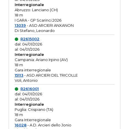
Interregionale
Abruzzo: Lanciano (CH)
18 m
I GARA - GP Scarinci 2026
13039
- ASD ARCIERI ANXANON
Di Stefano, Leonardo
R2615002
dal: 04/01/2026
al: 04/01/2026
Interregionale
Campania: Ariano Irpino (AV)
18 m
Gara interregionale
15113
- ASD ARCIERI DEL TRICOLLE
Voli, Antonio
R2616001
dal: 04/01/2026
al: 04/01/2026
Interregionale
Puglia: Crispiano (TA)
18 m
Gara Interregionale
16028
- A.D. Arcieri dello Jonio