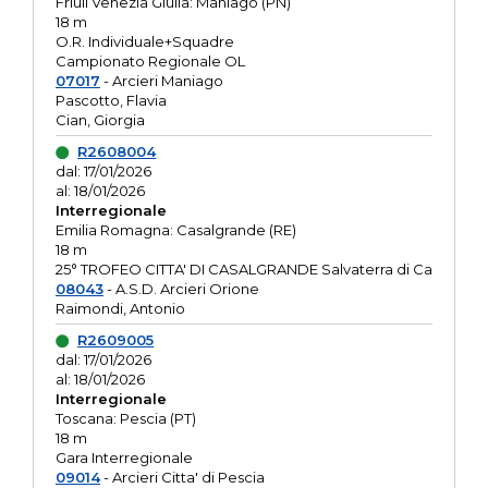
Friuli Venezia Giulia: Maniago (PN)
18 m
O.R. Individuale+Squadre
Campionato Regionale OL
07017
- Arcieri Maniago
Pascotto, Flavia
Cian, Giorgia
R2608004
dal: 17/01/2026
al: 18/01/2026
Interregionale
Emilia Romagna: Casalgrande (RE)
18 m
25° TROFEO CITTA' DI CASALGRANDE Salvaterra di Ca
08043
- A.S.D. Arcieri Orione
Raimondi, Antonio
R2609005
dal: 17/01/2026
al: 18/01/2026
Interregionale
Toscana: Pescia (PT)
18 m
Gara Interregionale
09014
- Arcieri Citta' di Pescia