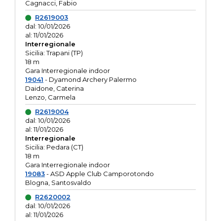
Cagnacci, Fabio
R2619003
dal: 10/01/2026
al: 11/01/2026
Interregionale
Sicilia: Trapani (TP)
18 m
Gara Interregionale indoor
19041
- Dyamond Archery Palermo
Daidone, Caterina
Lenzo, Carmela
R2619004
dal: 10/01/2026
al: 11/01/2026
Interregionale
Sicilia: Pedara (CT)
18 m
Gara Interregionale indoor
19083
- ASD Apple Club Camporotondo
Blogna, Santosvaldo
R2620002
dal: 10/01/2026
al: 11/01/2026