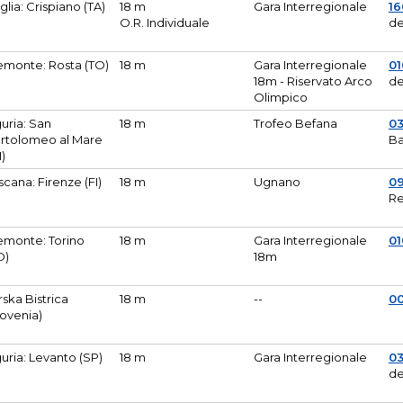
glia: Crispiano (TA)
18 m
Gara Interregionale
1
O.R. Individuale
de
emonte: Rosta (TO)
18 m
Gara Interregionale
01
18m - Riservato Arco
de
Olimpico
guria: San
18 m
Trofeo Befana
0
rtolomeo al Mare
Ba
M)
scana: Firenze (FI)
18 m
Ugnano
0
Re
emonte: Torino
18 m
Gara Interregionale
0
O)
18m
lirska Bistrica
18 m
--
0
lovenia)
guria: Levanto (SP)
18 m
Gara Interregionale
0
de