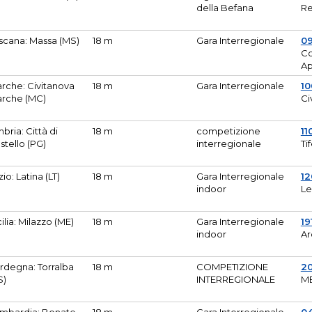
della Befana
Re
scana: Massa (MS)
18 m
Gara Interregionale
0
Co
A
rche: Civitanova
18 m
Gara Interregionale
10
rche (MC)
Ci
bria: Città di
18 m
competizione
11
stello (PG)
interregionale
Ti
zio: Latina (LT)
18 m
Gara Interregionale
1
indoor
Le
cilia: Milazzo (ME)
18 m
Gara Interregionale
19
indoor
Ar
rdegna: Torralba
18 m
COMPETIZIONE
2
S)
INTERREGIONALE
M