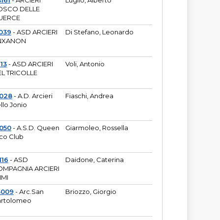
161
- ARCIERI
Luglio, Alberto
OSCO DELLE
UERCE
039
- ASD ARCIERI
Di Stefano, Leonardo
NXANON
113
- ASD ARCIERI
Voli, Antonio
L TRICOLLE
6028
- A.D. Arcieri
Fiaschi, Andrea
llo Jonio
050
- A.S.D. Queen
Giarmoleo, Rossella
co Club
116
- ASD
Daidone, Caterina
MPAGNIA ARCIERI
IMI
3009
- Arc.San
Briozzo, Giorgio
rtolomeo