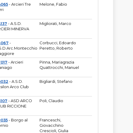
4065
- Arcieri Tre
Melone, Fabio
rri
137
- A.S.D.
Migliorati, Marco
CIERI MINERVA
6067
-
Corbucci, Edoardo
S.D.Arc.Montecchio
Peretto, Roberto
ggiore
7017
- Arcieri
Pinna, Mariagrazia
aniago
Quattrocchi, Manuel
8032
- A.S.D.
Bigliardi, Stefano
silon Arco Club
8107
- ASD ARCO
Poli, Claudio
UB RICCIONE
9035
- Borgo al
Franceschi,
rnio
Giovacchino
Crescioli, Giulia