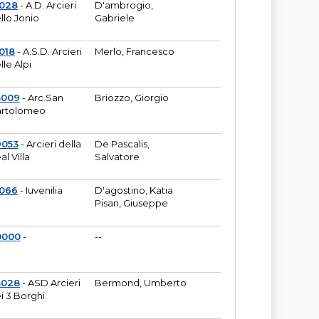
6028
- A.D. Arcieri
D'ambrogio,
llo Jonio
Gabriele
018
- A.S.D. Arcieri
Merlo, Francesco
lle Alpi
3009
- Arc.San
Briozzo, Giorgio
rtolomeo
9053
- Arcieri della
De Pascalis,
al Villa
Salvatore
1066
- Iuvenilia
D'agostino, Katia
Pisan, Giuseppe
0000
-
--
3028
- ASD Arcieri
Bermond, Umberto
i 3 Borghi