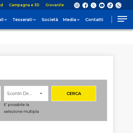
nd
Campagna e 3D
Giovanile
li
Tesserati
Società
Media
Contatti
Scontri Diretti
CERCA
E' possibile la
selezione multipla