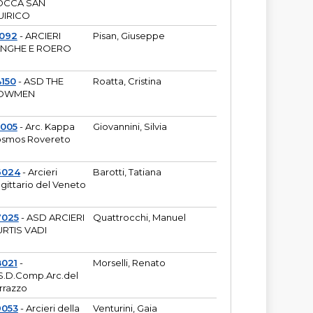
OCCA SAN
UIRICO
1092
- ARCIERI
Pisan, Giuseppe
ANGHE E ROERO
150
- ASD THE
Roatta, Cristina
OWMEN
5005
- Arc. Kappa
Giovannini, Silvia
smos Rovereto
6024
- Arcieri
Barotti, Tatiana
gittario del Veneto
7025
- ASD ARCIERI
Quattrocchi, Manuel
RTIS VADI
8021
-
Morselli, Renato
S.D.Comp.Arc.del
rrazzo
9053
- Arcieri della
Venturini, Gaia