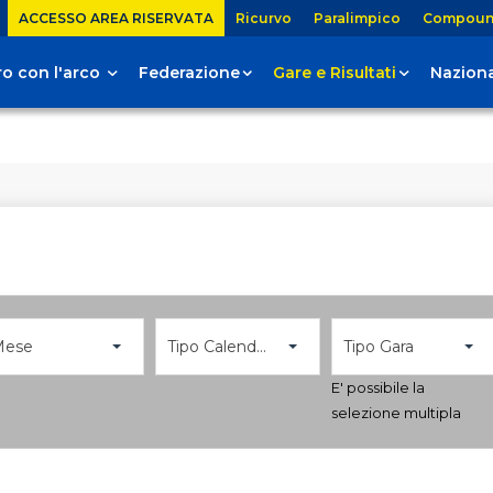
ACCESSO AREA RISERVATA
Ricurvo
Paralimpico
Compou
tiro con l'arco
Federazione
Gare e Risultati
Naziona
Mese
Tipo Calendario
Tipo Gara
E' possibile la
selezione multipla