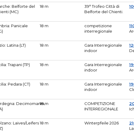
rche: Belforte del
18 m
39° Trofeo Città di
10
ienti (MC)
Belforte del Chienti.
bria: Panicale
18 m
competizione
11
G)
interregionale
Ar
zio: Latina (LT)
18 m
Gara Interregionale
1
indoor
De
cilia: Trapani (TP)
18 m
Gara Interregionale
19
indoor
Ar
cilia: Pedara (CT)
18 m
Gara Interregionale
19
indoor
Cl
rdegna: Decimomannu
18 m
COMPETIZIONE
2
A)
INTERREGIONALE
Ic
lzano: Laives/Leifers
18 m
Winterpfeile 2026
2
Z)
La