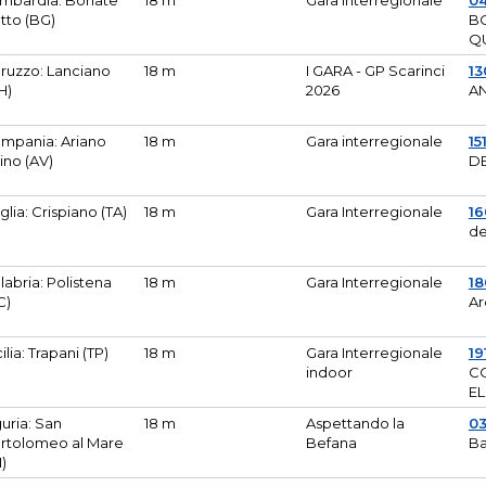
mbardia: Bonate
18 m
Gara Interregionale
04
tto (BG)
B
Q
ruzzo: Lanciano
18 m
I GARA - GP Scarinci
13
H)
2026
A
mpania: Ariano
18 m
Gara interregionale
15
pino (AV)
DE
glia: Crispiano (TA)
18 m
Gara Interregionale
1
de
labria: Polistena
18 m
Gara Interregionale
18
C)
Ar
cilia: Trapani (TP)
18 m
Gara Interregionale
19
indoor
CO
EL
guria: San
18 m
Aspettando la
0
rtolomeo al Mare
Befana
Ba
M)