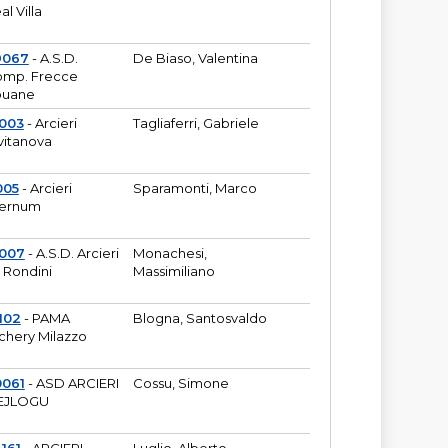
al Villa
9067
- A.S.D.
De Biaso, Valentina
mp. Frecce
puane
003
- Arcieri
Tagliaferri, Gabriele
vitanova
005
- Arcieri
Sparamonti, Marco
fernum
2007
- A.S.D. Arcieri
Monachesi,
 Rondini
Massimiliano
102
- PAMA
Blogna, Santosvaldo
chery Milazzo
0061
- ASD ARCIERI
Cossu, Simone
EJLOGU