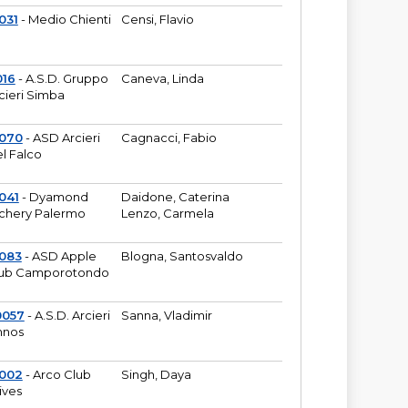
031
- Medio Chienti
Censi, Flavio
016
- A.S.D. Gruppo
Caneva, Linda
cieri Simba
2070
- ASD Arcieri
Cagnacci, Fabio
l Falco
041
- Dyamond
Daidone, Caterina
chery Palermo
Lenzo, Carmela
083
- ASD Apple
Blogna, Santosvaldo
ub Camporotondo
0057
- A.S.D. Arcieri
Sanna, Vladimir
hnos
1002
- Arco Club
Singh, Daya
ives