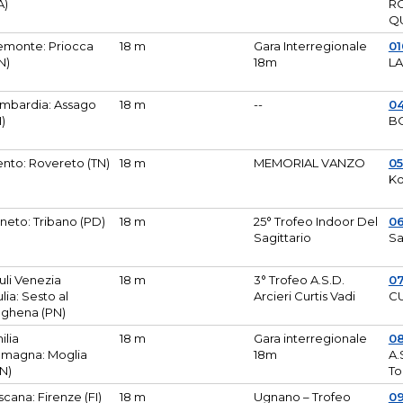
A)
R
Q
emonte: Priocca
18 m
Gara Interregionale
0
N)
18m
L
mbardia: Assago
18 m
--
04
I)
B
ento: Rovereto (TN)
18 m
MEMORIAL VANZO
0
Ko
neto: Tribano (PD)
18 m
25° Trofeo Indoor Del
0
Sagittario
Sa
iuli Venezia
18 m
3° Trofeo A.S.D.
0
ulia: Sesto al
Arcieri Curtis Vadi
CU
ghena (PN)
ilia
18 m
Gara interregionale
0
magna: Moglia
18m
A.
N)
To
scana: Firenze (FI)
18 m
Ugnano – Trofeo
0