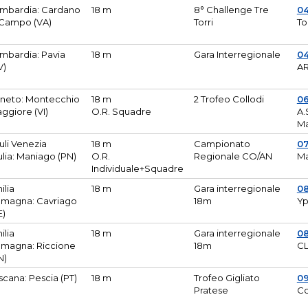
mbardia: Cardano
18 m
8° Challenge Tre
0
 Campo (VA)
Torri
To
mbardia: Pavia
18 m
Gara Interregionale
04
V)
AR
neto: Montecchio
18 m
2 Trofeo Collodi
0
ggiore (VI)
O.R. Squadre
A.
Ma
iuli Venezia
18 m
Campionato
0
ulia: Maniago (PN)
O.R.
Regionale CO/AN
M
Individuale+Squadre
ilia
18 m
Gara interregionale
0
magna: Cavriago
18m
Yp
E)
ilia
18 m
Gara interregionale
0
magna: Riccione
18m
CL
N)
scana: Pescia (PT)
18 m
Trofeo Gigliato
0
Pratese
Co