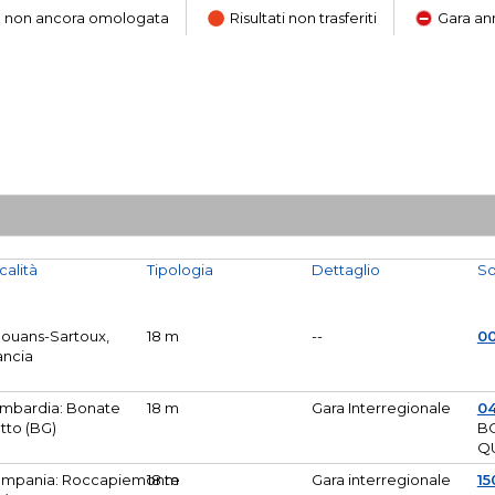
ara non ancora omologata
Risultati non trasferiti
Gara an
calità
Tipologia
Dettaglio
So
Mouans-Sartoux,
18 m
--
0
ancia
mbardia: Bonate
18 m
Gara Interregionale
04
tto (BG)
B
Q
mpania: Roccapiemonte
18 m
Gara interregionale
15