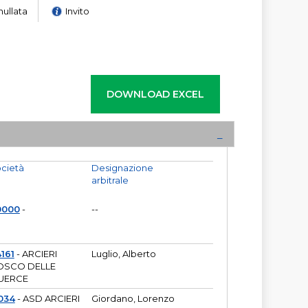
nullata
Invito
cietà
Designazione
arbitrale
0000
-
--
161
- ARCIERI
Luglio, Alberto
OSCO DELLE
UERCE
034
- ASD ARCIERI
Giordano, Lorenzo