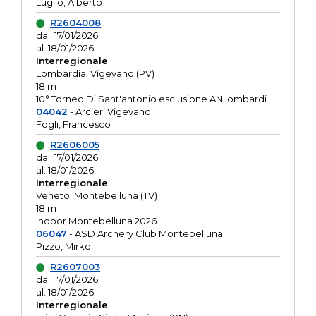
Luglio, Alberto
R2604008
dal: 17/01/2026
al: 18/01/2026
Interregionale
Lombardia: Vigevano (PV)
18 m
10° Torneo Di Sant'antonio esclusione AN lombardi
04042
- Arcieri Vigevano
Fogli, Francesco
R2606005
dal: 17/01/2026
al: 18/01/2026
Interregionale
Veneto: Montebelluna (TV)
18 m
Indoor Montebelluna 2026
06047
- ASD Archery Club Montebelluna
Pizzo, Mirko
R2607003
dal: 17/01/2026
al: 18/01/2026
Interregionale