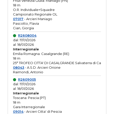
Friuli Venezia Giulia: Maniago (PN)
18 m
O.R. Individuale+Squadre
Campionato Regionale OL
07017
- Arcieri Maniago
Pascotto, Flavia
Cian, Giorgia
R2608004
dal: 17/01/2026
al: 18/01/2026
Interregionale
Emilia Romagna: Casalgrande (RE)
18 m
25° TROFEO CITTA' DI CASALGRANDE Salvaterra di Ca
08043
- A.S.D. Arcieri Orione
Raimondi, Antonio
R2609005
dal: 17/01/2026
al: 18/01/2026
Interregionale
Toscana: Pescia (PT)
18 m
Gara Interregionale
09014
- Arcieri Citta' di Pescia