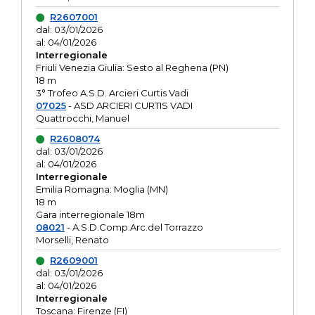
R2607001
dal: 03/01/2026
al: 04/01/2026
Interregionale
Friuli Venezia Giulia: Sesto al Reghena (PN)
18 m
3° Trofeo A.S.D. Arcieri Curtis Vadi
07025
- ASD ARCIERI CURTIS VADI
Quattrocchi, Manuel
R2608074
dal: 03/01/2026
al: 04/01/2026
Interregionale
Emilia Romagna: Moglia (MN)
18 m
Gara interregionale 18m
08021
- A.S.D.Comp.Arc.del Torrazzo
Morselli, Renato
R2609001
dal: 03/01/2026
al: 04/01/2026
Interregionale
Toscana: Firenze (FI)