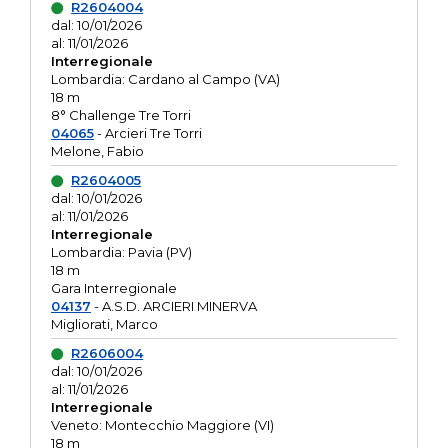
R2604004
dal: 10/01/2026
al: 11/01/2026
Interregionale
Lombardia: Cardano al Campo (VA)
18 m
8° Challenge Tre Torri
04065
- Arcieri Tre Torri
Melone, Fabio
R2604005
dal: 10/01/2026
al: 11/01/2026
Interregionale
Lombardia: Pavia (PV)
18 m
Gara Interregionale
04137
- A.S.D. ARCIERI MINERVA
Migliorati, Marco
R2606004
dal: 10/01/2026
al: 11/01/2026
Interregionale
Veneto: Montecchio Maggiore (VI)
18 m