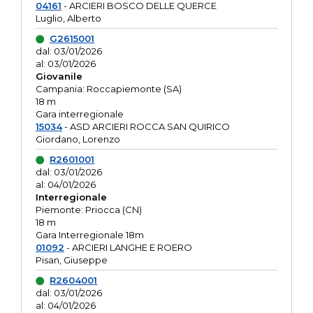
04161
- ARCIERI BOSCO DELLE QUERCE
Luglio, Alberto
G2615001
dal: 03/01/2026
al: 03/01/2026
Giovanile
Campania: Roccapiemonte (SA)
18 m
Gara interregionale
15034
- ASD ARCIERI ROCCA SAN QUIRICO
Giordano, Lorenzo
R2601001
dal: 03/01/2026
al: 04/01/2026
Interregionale
Piemonte: Priocca (CN)
18 m
Gara Interregionale 18m
01092
- ARCIERI LANGHE E ROERO
Pisan, Giuseppe
R2604001
dal: 03/01/2026
al: 04/01/2026