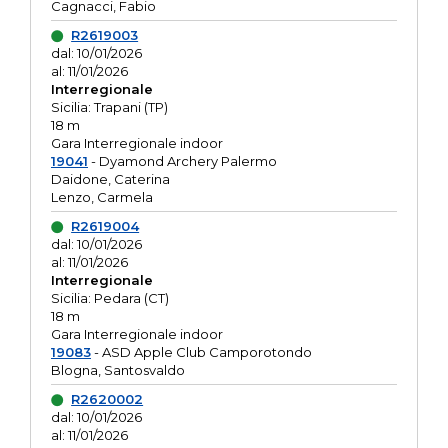
Cagnacci, Fabio
R2619003
dal: 10/01/2026
al: 11/01/2026
Interregionale
Sicilia: Trapani (TP)
18 m
Gara Interregionale indoor
19041
- Dyamond Archery Palermo
Daidone, Caterina
Lenzo, Carmela
R2619004
dal: 10/01/2026
al: 11/01/2026
Interregionale
Sicilia: Pedara (CT)
18 m
Gara Interregionale indoor
19083
- ASD Apple Club Camporotondo
Blogna, Santosvaldo
R2620002
dal: 10/01/2026
al: 11/01/2026