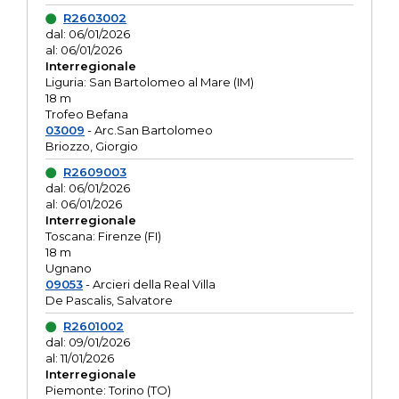
R2603002
dal: 06/01/2026
al: 06/01/2026
Interregionale
Liguria: San Bartolomeo al Mare (IM)
18 m
Trofeo Befana
03009
- Arc.San Bartolomeo
Briozzo, Giorgio
R2609003
dal: 06/01/2026
al: 06/01/2026
Interregionale
Toscana: Firenze (FI)
18 m
Ugnano
09053
- Arcieri della Real Villa
De Pascalis, Salvatore
R2601002
dal: 09/01/2026
al: 11/01/2026
Interregionale
Piemonte: Torino (TO)