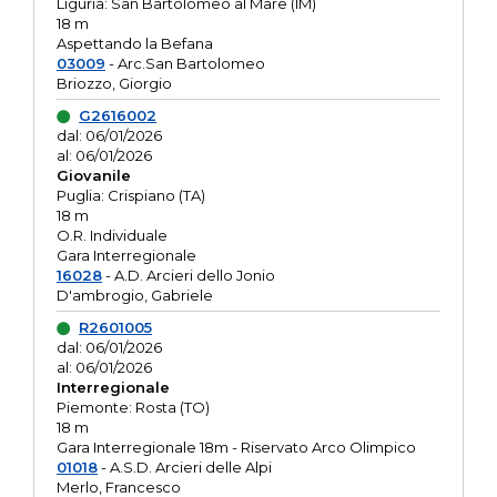
Liguria: San Bartolomeo al Mare (IM)
18 m
Aspettando la Befana
03009
- Arc.San Bartolomeo
Briozzo, Giorgio
G2616002
dal: 06/01/2026
al: 06/01/2026
Giovanile
Puglia: Crispiano (TA)
18 m
O.R. Individuale
Gara Interregionale
16028
- A.D. Arcieri dello Jonio
D'ambrogio, Gabriele
R2601005
dal: 06/01/2026
al: 06/01/2026
Interregionale
Piemonte: Rosta (TO)
18 m
Gara Interregionale 18m - Riservato Arco Olimpico
01018
- A.S.D. Arcieri delle Alpi
Merlo, Francesco