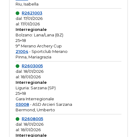
Riu, Isabella
R2621003
dal: 17/01/2026
al: 17/01/2026
Interregionale
Bolzano: Lana/Lana (BZ)
25+18
9° Merano Archery Cup
21004
- Sportclub Merano
Pinna, Mariagrazia
R2603005
dal: 18/01/2026
al: 18/01/2026
Interregionale
Liguria: Sarzana (SP)
25+18
Gara Interregionale
03008
- ASD Arcieri Sarzana
Bermond, Umberto
R2608005
dal: 18/01/2026
al: 18/01/2026
Interregionale