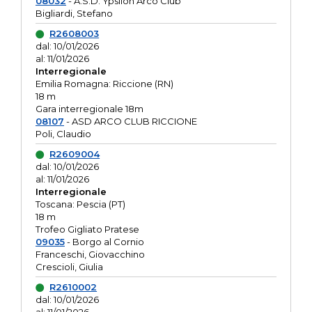
08032
- A.S.D. Ypsilon Arco Club
Bigliardi, Stefano
R2608003
dal: 10/01/2026
al: 11/01/2026
Interregionale
Emilia Romagna: Riccione (RN)
18 m
Gara interregionale 18m
08107
- ASD ARCO CLUB RICCIONE
Poli, Claudio
R2609004
dal: 10/01/2026
al: 11/01/2026
Interregionale
Toscana: Pescia (PT)
18 m
Trofeo Gigliato Pratese
09035
- Borgo al Cornio
Franceschi, Giovacchino
Crescioli, Giulia
R2610002
dal: 10/01/2026