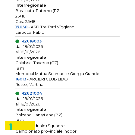
Interregionale
Basilicata: Paterno (PZ)
25+18
Gara 25+18
17030
- ASD Tre Torri Viggiano
Larocca, Fabio
R2618003
dal: 18/01/2026
al: 18/01/2026
Interregionale
Calabria: Taverna (CZ)
18 m
Memorial Mattia Scumaci e Giorgia Grande
18013
- ARCIERI CLUB LIDO
Russo, Martina
R2621004
dal: 18/01/2026
al: 18/01/2026
Interregionale
Bolzano: Lana/Lana (BZ)
18 m
O.R. Individuale+Squadre
Campionato provinciale indoor