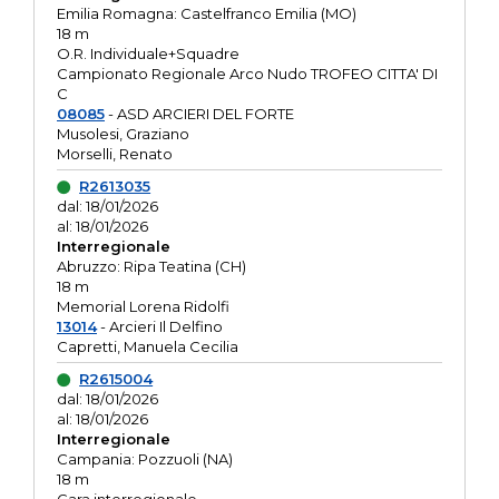
Emilia Romagna: Castelfranco Emilia (MO)
18 m
O.R. Individuale+Squadre
Campionato Regionale Arco Nudo TROFEO CITTA' DI
C
08085
- ASD ARCIERI DEL FORTE
Musolesi, Graziano
Morselli, Renato
R2613035
dal: 18/01/2026
al: 18/01/2026
Interregionale
Abruzzo: Ripa Teatina (CH)
18 m
Memorial Lorena Ridolfi
13014
- Arcieri Il Delfino
Capretti, Manuela Cecilia
R2615004
dal: 18/01/2026
al: 18/01/2026
Interregionale
Campania: Pozzuoli (NA)
18 m