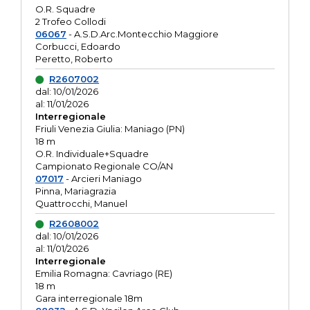
O.R. Squadre
2 Trofeo Collodi
06067
- A.S.D.Arc.Montecchio Maggiore
Corbucci, Edoardo
Peretto, Roberto
R2607002
dal: 10/01/2026
al: 11/01/2026
Interregionale
Friuli Venezia Giulia: Maniago (PN)
18 m
O.R. Individuale+Squadre
Campionato Regionale CO/AN
07017
- Arcieri Maniago
Pinna, Mariagrazia
Quattrocchi, Manuel
R2608002
dal: 10/01/2026
al: 11/01/2026
Interregionale
Emilia Romagna: Cavriago (RE)
18 m
Gara interregionale 18m