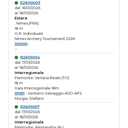
E2600003
dal: 16/01/2026
al: 18/01/2026
Estere
: Nimes (FRA)
18 m
O.R. Individuale
Nimes Archery Tournament 2026
00000
-
--
R2601004
dal: 17/01/2026
al: 18/01/2026
Interregionale
Piemonte: Venaria Reale (TO)
18 m
Gara Interregionale 18m
01051
- Sentiero Selvaggio ASD-APS
Murgia, Stefano
R2601007
dal: 17/01/2026
al: 18/01/2026
Interregionale
Piemonte: Alessandria (AL)