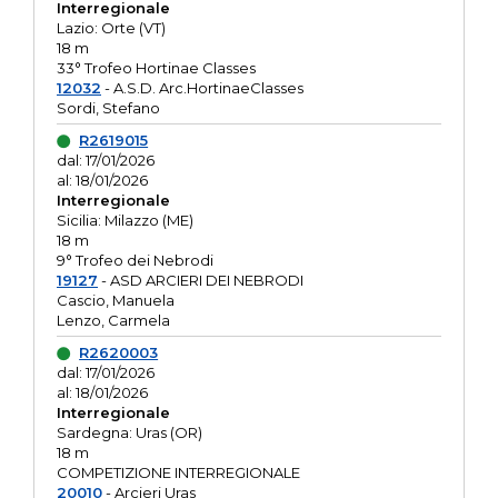
Interregionale
Lazio: Orte (VT)
18 m
33° Trofeo Hortinae Classes
12032
- A.S.D. Arc.HortinaeClasses
Sordi, Stefano
R2619015
dal: 17/01/2026
al: 18/01/2026
Interregionale
Sicilia: Milazzo (ME)
18 m
9° Trofeo dei Nebrodi
19127
- ASD ARCIERI DEI NEBRODI
Cascio, Manuela
Lenzo, Carmela
R2620003
dal: 17/01/2026
al: 18/01/2026
Interregionale
Sardegna: Uras (OR)
18 m
COMPETIZIONE INTERREGIONALE
20010
- Arcieri Uras