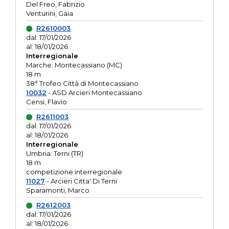
Del Freo, Fabrizio
Venturini, Gaia
R2610003
dal: 17/01/2026
al: 18/01/2026
Interregionale
Marche: Montecassiano (MC)
18 m
38° Trofeo Città di Montecassiano
10032
- ASD Arcieri Montecassiano
Censi, Flavio
R2611003
dal: 17/01/2026
al: 18/01/2026
Interregionale
Umbria: Terni (TR)
18 m
competizione interregionale
11027
- Arcieri Citta' Di Terni
Sparamonti, Marco
R2612003
dal: 17/01/2026
al: 18/01/2026