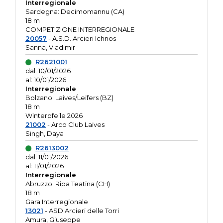
Interregionale
Sardegna: Decimomannu (CA)
18 m
COMPETIZIONE INTERREGIONALE
20057
- A.S.D. Arcieri Ichnos
Sanna, Vladimir
R2621001
dal: 10/01/2026
al: 10/01/2026
Interregionale
Bolzano: Laives/Leifers (BZ)
18 m
Winterpfeile 2026
21002
- Arco Club Laives
Singh, Daya
R2613002
dal: 11/01/2026
al: 11/01/2026
Interregionale
Abruzzo: Ripa Teatina (CH)
18 m
Gara Interregionale
13021
- ASD Arcieri delle Torri
Amura, Giuseppe