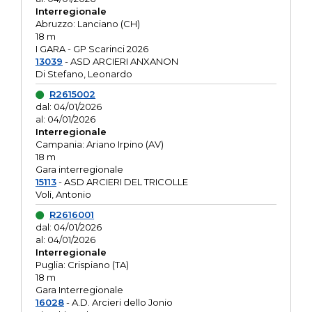
Interregionale
Abruzzo: Lanciano (CH)
18 m
I GARA - GP Scarinci 2026
13039
- ASD ARCIERI ANXANON
Di Stefano, Leonardo
R2615002
dal: 04/01/2026
al: 04/01/2026
Interregionale
Campania: Ariano Irpino (AV)
18 m
Gara interregionale
15113
- ASD ARCIERI DEL TRICOLLE
Voli, Antonio
R2616001
dal: 04/01/2026
al: 04/01/2026
Interregionale
Puglia: Crispiano (TA)
18 m
Gara Interregionale
16028
- A.D. Arcieri dello Jonio