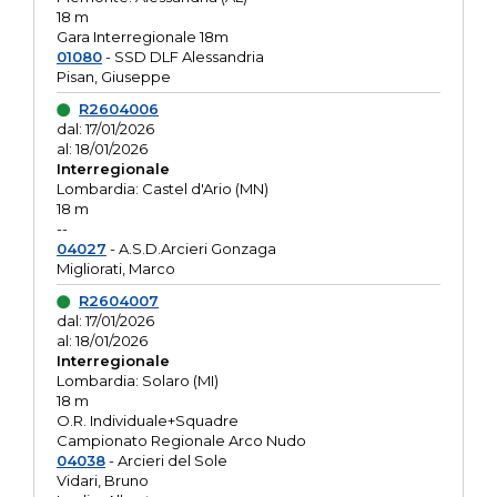
18 m
Gara Interregionale 18m
01080
- SSD DLF Alessandria
Pisan, Giuseppe
R2604006
dal: 17/01/2026
al: 18/01/2026
Interregionale
Lombardia: Castel d'Ario (MN)
18 m
--
04027
- A.S.D.Arcieri Gonzaga
Migliorati, Marco
R2604007
dal: 17/01/2026
al: 18/01/2026
Interregionale
Lombardia: Solaro (MI)
18 m
O.R. Individuale+Squadre
Campionato Regionale Arco Nudo
04038
- Arcieri del Sole
Vidari, Bruno