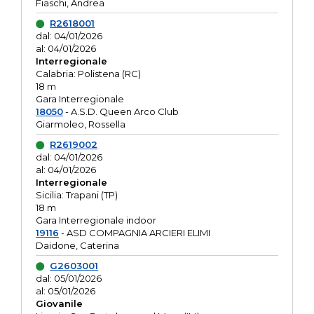
Fiaschi, Andrea
R2618001
dal: 04/01/2026
al: 04/01/2026
Interregionale
Calabria: Polistena (RC)
18 m
Gara Interregionale
18050
- A.S.D. Queen Arco Club
Giarmoleo, Rossella
R2619002
dal: 04/01/2026
al: 04/01/2026
Interregionale
Sicilia: Trapani (TP)
18 m
Gara Interregionale indoor
19116
- ASD COMPAGNIA ARCIERI ELIMI
Daidone, Caterina
G2603001
dal: 05/01/2026
al: 05/01/2026
Giovanile