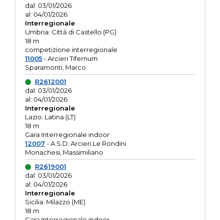
dal: 03/01/2026
al: 04/01/2026
Interregionale
Umbria: Città di Castello (PG)
18 m
competizione interregionale
11005
- Arcieri Tifernum
Sparamonti, Marco
R2612001
dal: 03/01/2026
al: 04/01/2026
Interregionale
Lazio: Latina (LT)
18 m
Gara Interregionale indoor
12007
- A.S.D. Arcieri Le Rondini
Monachesi, Massimiliano
R2619001
dal: 03/01/2026
al: 04/01/2026
Interregionale
Sicilia: Milazzo (ME)
18 m
Gara Interregionale indoor