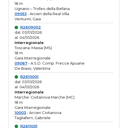
18 m
Ugnano – Trofeo della Befana
09053
- Arcieri della Real Villa
Venturini, Gaia
R2609002
dal: 03/01/2026
al: 04/01/2026
Interregionale
Toscana: Massa (MS)
18 m
Gara Interregionale
09067
- A.S.D. Comp. Frecce Apuane
De Biaso, Valentina
R2610001
dal: 03/01/2026
al: 04/01/2026
Interregionale
Marche: Civitanova Marche (MC)
18 m
Gara Interregionale
10003
- Arcieri Civitanova
Tagliaferri, Gabriele
R2611001