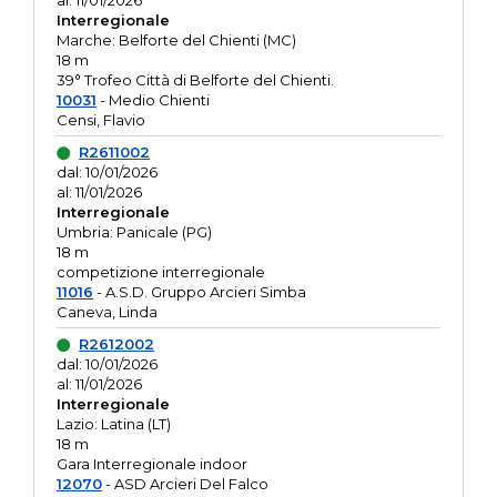
al: 11/01/2026
Interregionale
Marche: Belforte del Chienti (MC)
18 m
39° Trofeo Città di Belforte del Chienti.
10031
- Medio Chienti
Censi, Flavio
R2611002
dal: 10/01/2026
al: 11/01/2026
Interregionale
Umbria: Panicale (PG)
18 m
competizione interregionale
11016
- A.S.D. Gruppo Arcieri Simba
Caneva, Linda
R2612002
dal: 10/01/2026
al: 11/01/2026
Interregionale
Lazio: Latina (LT)
18 m
Gara Interregionale indoor
12070
- ASD Arcieri Del Falco