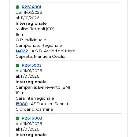
R2614001
dal: 11/01/2026
al: 11/01/2026
Interregionale
Molise: Termoli (CB)
18 m
O.R. Individuale
Campionato Regionale
14022
- A.S.D. Arcieri del Mare
Capretti, Manuela Cecilia
R2615003
dal: 11/01/2026
al: 11/01/2026
Interregionale
Campania: Benevento (BN)
18 m
Gara interregionale
15080
- ASD Arcieri Sanniti
Giordano, Carmine
R2616003
dal: 11/01/2026
al: 11/01/2026
Interregionale