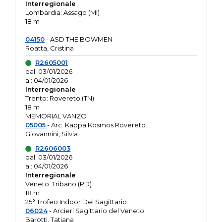
Interregionale
Lombardia: Assago (MI)
18 m
--
04150
- ASD THE BOWMEN
Roatta, Cristina
R2605001
dal: 03/01/2026
al: 04/01/2026
Interregionale
Trento: Rovereto (TN)
18 m
MEMORIAL VANZO
05005
- Arc. Kappa Kosmos Rovereto
Giovannini, Silvia
R2606003
dal: 03/01/2026
al: 04/01/2026
Interregionale
Veneto: Tribano (PD)
18 m
25° Trofeo Indoor Del Sagittario
06024
- Arcieri Sagittario del Veneto
Barotti, Tatiana