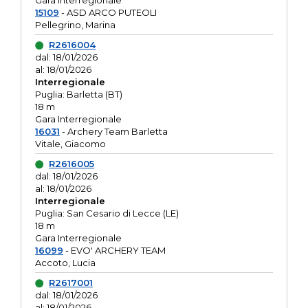
Gara interregionale
15109
- ASD ARCO PUTEOLI
Pellegrino, Marina
R2616004
dal: 18/01/2026
al: 18/01/2026
Interregionale
Puglia: Barletta (BT)
18 m
Gara Interregionale
16031
- Archery Team Barletta
Vitale, Giacomo
R2616005
dal: 18/01/2026
al: 18/01/2026
Interregionale
Puglia: San Cesario di Lecce (LE)
18 m
Gara Interregionale
16099
- EVO' ARCHERY TEAM
Accoto, Lucia
R2617001
dal: 18/01/2026
al: 18/01/2026