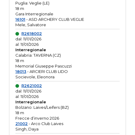
Puglia: Veglie (LE)
18 m
Gara Interregionale
16101
- ASD ARCHERY CLUB VEGLIE
Mele, Salvatore
R2618002
dal: 11/01/2026
al: 11/01/2026
Interregionale
Calabria: TAVERNA (CZ)
18 m
Memorial Giuseppe Pascuzzi
18013
- ARCIERI CLUB LIDO
Socievole, Eleonora
R2621002
dal: 11/01/2026
al: 11/01/2026
Interregionale
Bolzano: Laives/Leifers (BZ)
18 m
Frecce d’inverno 2026
21002
- Arco Club Laives
Singh, Daya