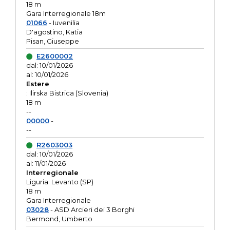
18 m
Gara Interregionale 18m
01066
- Iuvenilia
D'agostino, Katia
Pisan, Giuseppe
E2600002
dal: 10/01/2026
al: 10/01/2026
Estere
: Ilirska Bistrica (Slovenia)
18 m
--
00000
-
--
R2603003
dal: 10/01/2026
al: 11/01/2026
Interregionale
Liguria: Levanto (SP)
18 m
Gara Interregionale
03028
- ASD Arcieri dei 3 Borghi
Bermond, Umberto