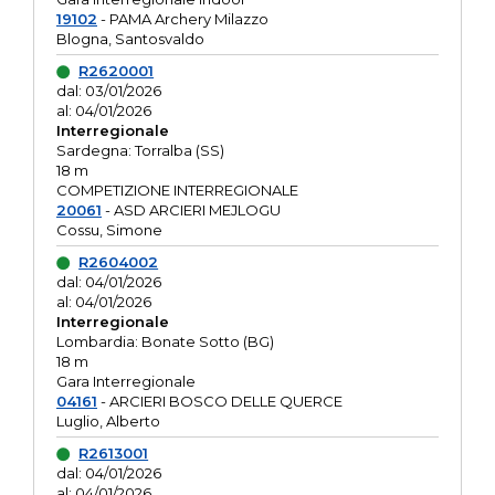
19102
- PAMA Archery Milazzo
Blogna, Santosvaldo
R2620001
dal: 03/01/2026
al: 04/01/2026
Interregionale
Sardegna: Torralba (SS)
18 m
COMPETIZIONE INTERREGIONALE
20061
- ASD ARCIERI MEJLOGU
Cossu, Simone
R2604002
dal: 04/01/2026
al: 04/01/2026
Interregionale
Lombardia: Bonate Sotto (BG)
18 m
Gara Interregionale
04161
- ARCIERI BOSCO DELLE QUERCE
Luglio, Alberto
R2613001
dal: 04/01/2026
al: 04/01/2026