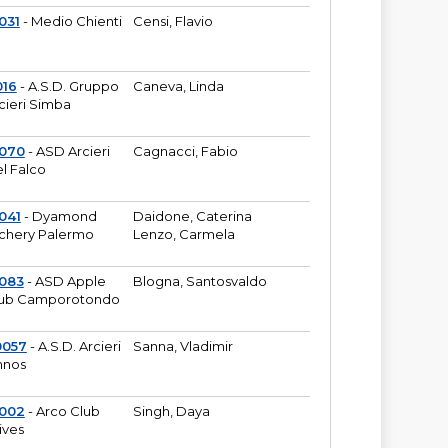
031
- Medio Chienti
Censi, Flavio
016
- A.S.D. Gruppo
Caneva, Linda
cieri Simba
2070
- ASD Arcieri
Cagnacci, Fabio
l Falco
041
- Dyamond
Daidone, Caterina
chery Palermo
Lenzo, Carmela
083
- ASD Apple
Blogna, Santosvaldo
ub Camporotondo
0057
- A.S.D. Arcieri
Sanna, Vladimir
hnos
1002
- Arco Club
Singh, Daya
ives