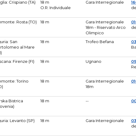
glia: Crispiano (TA)
18 m
Gara Interregionale
1
O.R. Individuale
de
emonte: Rosta (TO)
18 m
Gara Interregionale
01
18m - Riservato Arco
de
Olimpico
guria: San
18 m
Trofeo Befana
0
rtolomeo al Mare
Ba
M)
scana: Firenze (FI)
18 m
Ugnano
0
Re
emonte: Torino
18 m
Gara Interregionale
0
O)
18m
lirska Bistrica
18 m
--
0
lovenia)
guria: Levanto (SP)
18 m
Gara Interregionale
0
de