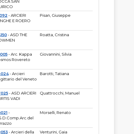
OCCA SAN
UIRICO
1092
- ARCIERI
Pisan, Giuseppe
ANGHE E ROERO
150
- ASD THE
Roatta, Cristina
OWMEN
5005
- Arc. Kappa
Giovannini, Silvia
smos Rovereto
6024
- Arcieri
Barotti, Tatiana
gittario del Veneto
7025
- ASD ARCIERI
Quattrocchi, Manuel
RTIS VADI
8021
-
Morselli, Renato
S.D.Comp.Arc.del
rrazzo
9053
- Arcieri della
Venturini, Gaia