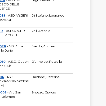
161
- ARCIERI
Luglio, Alberto
OSCO DELLE
UERCE
039
- ASD ARCIERI
Di Stefano, Leonardo
NXANON
113
- ASD ARCIERI
Voli, Antonio
L TRICOLLE
6028
- A.D. Arcieri
Fiaschi, Andrea
llo Jonio
050
- A.S.D. Queen
Giarmoleo, Rossella
co Club
116
- ASD
Daidone, Caterina
MPAGNIA ARCIERI
IMI
3009
- Arc.San
Briozzo, Giorgio
rtolomeo