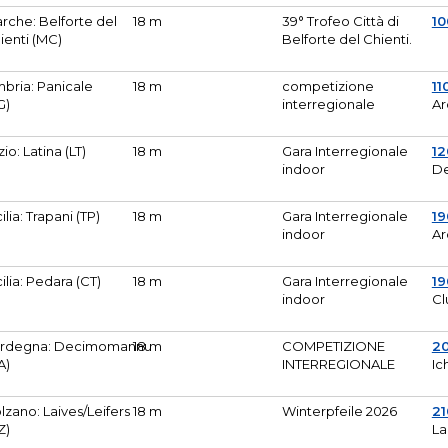
rche: Belforte del
18 m
39° Trofeo Città di
10
ienti (MC)
Belforte del Chienti.
bria: Panicale
18 m
competizione
11
G)
interregionale
Ar
zio: Latina (LT)
18 m
Gara Interregionale
1
indoor
De
cilia: Trapani (TP)
18 m
Gara Interregionale
19
indoor
Ar
cilia: Pedara (CT)
18 m
Gara Interregionale
19
indoor
Cl
rdegna: Decimomannu
18 m
COMPETIZIONE
2
A)
INTERREGIONALE
Ic
lzano: Laives/Leifers
18 m
Winterpfeile 2026
2
Z)
La