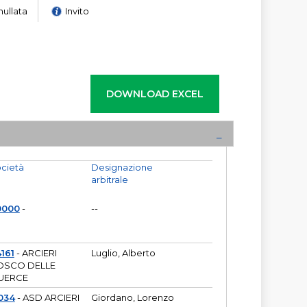
nullata
Invito
cietà
Designazione
arbitrale
0000
-
--
161
- ARCIERI
Luglio, Alberto
OSCO DELLE
UERCE
034
- ASD ARCIERI
Giordano, Lorenzo