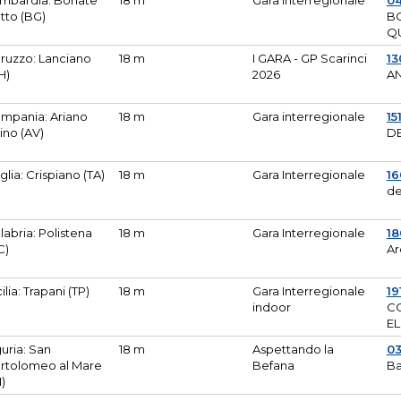
mbardia: Bonate
18 m
Gara Interregionale
04
tto (BG)
B
Q
ruzzo: Lanciano
18 m
I GARA - GP Scarinci
13
H)
2026
A
mpania: Ariano
18 m
Gara interregionale
15
pino (AV)
DE
glia: Crispiano (TA)
18 m
Gara Interregionale
1
de
labria: Polistena
18 m
Gara Interregionale
18
C)
Ar
cilia: Trapani (TP)
18 m
Gara Interregionale
19
indoor
CO
EL
guria: San
18 m
Aspettando la
0
rtolomeo al Mare
Befana
Ba
M)