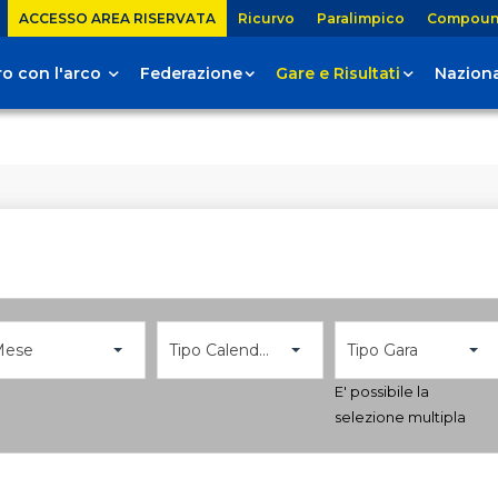
ACCESSO AREA RISERVATA
Ricurvo
Paralimpico
Compou
tiro con l'arco
Federazione
Gare e Risultati
Naziona
Mese
Tipo Calendario
Tipo Gara
E' possibile la
selezione multipla