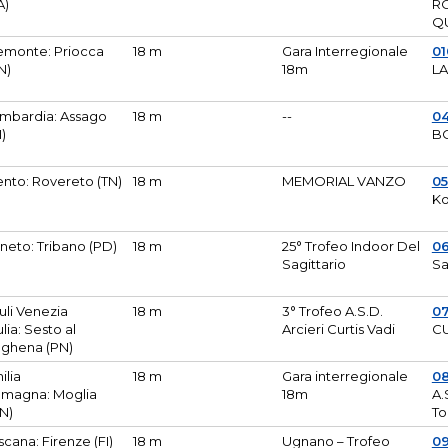
A)
R
Q
emonte: Priocca
18 m
Gara Interregionale
0
N)
18m
L
mbardia: Assago
18 m
--
04
I)
B
ento: Rovereto (TN)
18 m
MEMORIAL VANZO
0
Ko
neto: Tribano (PD)
18 m
25° Trofeo Indoor Del
0
Sagittario
Sa
iuli Venezia
18 m
3° Trofeo A.S.D.
0
ulia: Sesto al
Arcieri Curtis Vadi
CU
ghena (PN)
ilia
18 m
Gara interregionale
0
magna: Moglia
18m
A.
N)
To
scana: Firenze (FI)
18 m
Ugnano – Trofeo
0