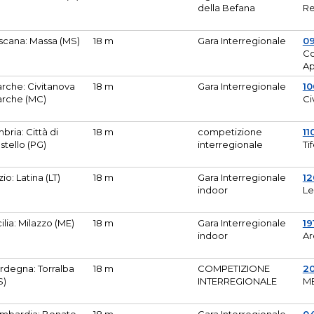
della Befana
Re
scana: Massa (MS)
18 m
Gara Interregionale
0
Co
A
rche: Civitanova
18 m
Gara Interregionale
10
rche (MC)
Ci
bria: Città di
18 m
competizione
11
stello (PG)
interregionale
Ti
zio: Latina (LT)
18 m
Gara Interregionale
1
indoor
Le
cilia: Milazzo (ME)
18 m
Gara Interregionale
19
indoor
Ar
rdegna: Torralba
18 m
COMPETIZIONE
2
S)
INTERREGIONALE
M