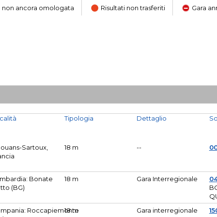
ara non ancora omologata
Risultati non trasferiti
Gara an
calità
Tipologia
Dettaglio
So
Mouans-Sartoux,
18 m
--
0
ancia
mbardia: Bonate
18 m
Gara Interregionale
04
tto (BG)
B
Q
mpania: Roccapiemonte
18 m
Gara interregionale
15