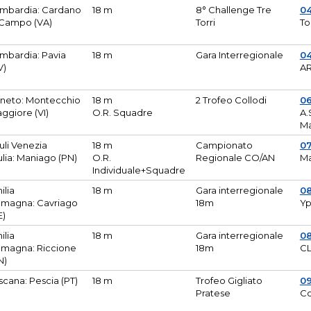
mbardia: Cardano
18 m
8° Challenge Tre
0
 Campo (VA)
Torri
To
mbardia: Pavia
18 m
Gara Interregionale
04
V)
AR
neto: Montecchio
18 m
2 Trofeo Collodi
0
ggiore (VI)
O.R. Squadre
A.
Ma
iuli Venezia
18 m
Campionato
0
ulia: Maniago (PN)
O.R.
Regionale CO/AN
M
Individuale+Squadre
ilia
18 m
Gara interregionale
0
magna: Cavriago
18m
Yp
E)
ilia
18 m
Gara interregionale
0
magna: Riccione
18m
CL
N)
scana: Pescia (PT)
18 m
Trofeo Gigliato
0
Pratese
Co