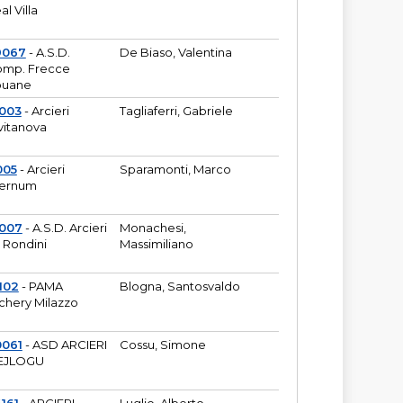
al Villa
9067
- A.S.D.
De Biaso, Valentina
mp. Frecce
puane
003
- Arcieri
Tagliaferri, Gabriele
vitanova
005
- Arcieri
Sparamonti, Marco
fernum
2007
- A.S.D. Arcieri
Monachesi,
 Rondini
Massimiliano
102
- PAMA
Blogna, Santosvaldo
chery Milazzo
0061
- ASD ARCIERI
Cossu, Simone
EJLOGU