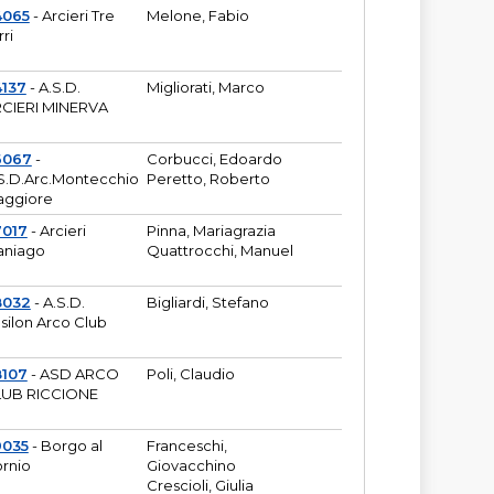
4065
- Arcieri Tre
Melone, Fabio
rri
137
- A.S.D.
Migliorati, Marco
CIERI MINERVA
6067
-
Corbucci, Edoardo
S.D.Arc.Montecchio
Peretto, Roberto
ggiore
7017
- Arcieri
Pinna, Mariagrazia
aniago
Quattrocchi, Manuel
8032
- A.S.D.
Bigliardi, Stefano
silon Arco Club
8107
- ASD ARCO
Poli, Claudio
UB RICCIONE
9035
- Borgo al
Franceschi,
rnio
Giovacchino
Crescioli, Giulia