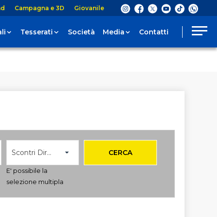
nd
Campagna e 3D
Giovanile
li
Tesserati
Società
Media
Contatti
Scontri Diretti
CERCA
E' possibile la
selezione multipla