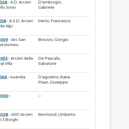
6028
- A.D. Arcieri
D'ambrogio,
llo Jonio
Gabriele
018
- A.S.D. Arcieri
Merlo, Francesco
lle Alpi
3009
- Arc.San
Briozzo, Giorgio
rtolomeo
9053
- Arcieri della
De Pascalis,
al Villa
Salvatore
1066
- Iuvenilia
D'agostino, Katia
Pisan, Giuseppe
0000
-
--
3028
- ASD Arcieri
Bermond, Umberto
i 3 Borghi