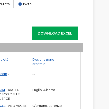
nullata
Invito
cietà
Designazione
arbitrale
0000
-
--
161
- ARCIERI
Luglio, Alberto
OSCO DELLE
UERCE
034
- ASD ARCIERI
Giordano, Lorenzo