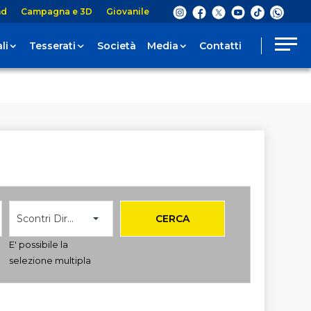
nd
Campagna e 3D
Giovanile
li
Tesserati
Società
Media
Contatti
Scontri Diretti
CERCA
E' possibile la
selezione multipla