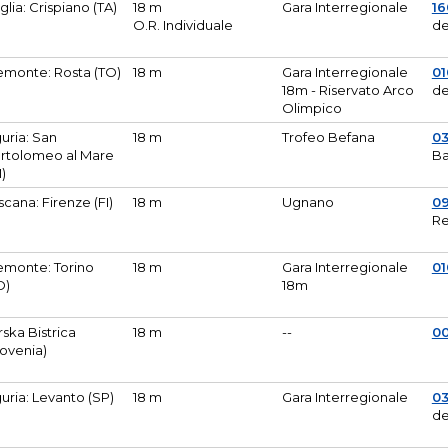
glia: Crispiano (TA)
18 m
Gara Interregionale
1
O.R. Individuale
de
emonte: Rosta (TO)
18 m
Gara Interregionale
01
18m - Riservato Arco
de
Olimpico
guria: San
18 m
Trofeo Befana
0
rtolomeo al Mare
Ba
M)
scana: Firenze (FI)
18 m
Ugnano
0
Re
emonte: Torino
18 m
Gara Interregionale
0
O)
18m
lirska Bistrica
18 m
--
0
lovenia)
guria: Levanto (SP)
18 m
Gara Interregionale
0
de