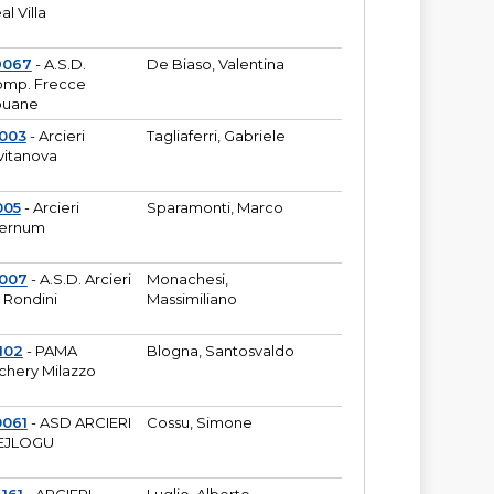
al Villa
9067
- A.S.D.
De Biaso, Valentina
mp. Frecce
puane
003
- Arcieri
Tagliaferri, Gabriele
vitanova
005
- Arcieri
Sparamonti, Marco
fernum
2007
- A.S.D. Arcieri
Monachesi,
 Rondini
Massimiliano
102
- PAMA
Blogna, Santosvaldo
chery Milazzo
0061
- ASD ARCIERI
Cossu, Simone
EJLOGU