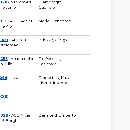
6028
- A.D. Arcieri
D'ambrogio,
llo Jonio
Gabriele
018
- A.S.D. Arcieri
Merlo, Francesco
lle Alpi
3009
- Arc.San
Briozzo, Giorgio
rtolomeo
9053
- Arcieri della
De Pascalis,
al Villa
Salvatore
1066
- Iuvenilia
D'agostino, Katia
Pisan, Giuseppe
0000
-
--
3028
- ASD Arcieri
Bermond, Umberto
i 3 Borghi