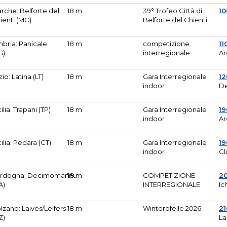
rche: Belforte del
18 m
39° Trofeo Città di
10
ienti (MC)
Belforte del Chienti.
bria: Panicale
18 m
competizione
11
G)
interregionale
Ar
zio: Latina (LT)
18 m
Gara Interregionale
1
indoor
De
cilia: Trapani (TP)
18 m
Gara Interregionale
19
indoor
Ar
cilia: Pedara (CT)
18 m
Gara Interregionale
19
indoor
Cl
rdegna: Decimomannu
18 m
COMPETIZIONE
2
A)
INTERREGIONALE
Ic
lzano: Laives/Leifers
18 m
Winterpfeile 2026
2
Z)
La