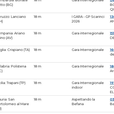
mbardia: Bonate
18 m
Gara Interregionale
04
tto (BG)
B
Q
ruzzo: Lanciano
18 m
I GARA - GP Scarinci
13
H)
2026
A
mpania: Ariano
18 m
Gara interregionale
15
pino (AV)
DE
glia: Crispiano (TA)
18 m
Gara Interregionale
1
de
labria: Polistena
18 m
Gara Interregionale
18
C)
Ar
cilia: Trapani (TP)
18 m
Gara Interregionale
19
indoor
CO
EL
guria: San
18 m
Aspettando la
0
rtolomeo al Mare
Befana
Ba
M)