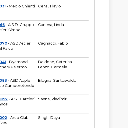
031
- Medio Chienti
Censi, Flavio
016
- A.S.D. Gruppo
Caneva, Linda
cieri Simba
2070
- ASD Arcieri
Cagnacci, Fabio
l Falco
041
- Dyamond
Daidone, Caterina
chery Palermo
Lenzo, Carmela
083
- ASD Apple
Blogna, Santosvaldo
ub Camporotondo
0057
- A.S.D. Arcieri
Sanna, Vladimir
hnos
1002
- Arco Club
Singh, Daya
ives