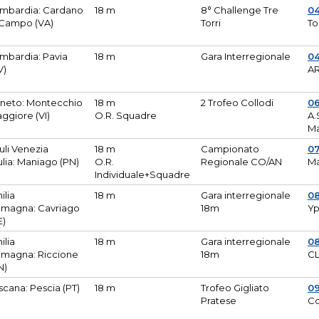
mbardia: Cardano
18 m
8° Challenge Tre
0
 Campo (VA)
Torri
To
mbardia: Pavia
18 m
Gara Interregionale
04
V)
AR
neto: Montecchio
18 m
2 Trofeo Collodi
0
ggiore (VI)
O.R. Squadre
A.
Ma
iuli Venezia
18 m
Campionato
0
ulia: Maniago (PN)
O.R.
Regionale CO/AN
M
Individuale+Squadre
ilia
18 m
Gara interregionale
0
magna: Cavriago
18m
Yp
E)
ilia
18 m
Gara interregionale
0
magna: Riccione
18m
CL
N)
scana: Pescia (PT)
18 m
Trofeo Gigliato
0
Pratese
Co