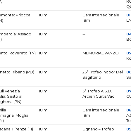
A)
R
Q
emonte: Priocca
18 m
Gara Interregionale
0
N)
18m
L
mbardia: Assago
18 m
--
04
I)
B
ento: Rovereto (TN)
18 m
MEMORIAL VANZO
0
Ko
neto: Tribano (PD)
18 m
25° Trofeo Indoor Del
0
Sagittario
Sa
iuli Venezia
18 m
3° Trofeo A.S.D.
0
ulia: Sesto al
Arcieri Curtis Vadi
CU
ghena (PN)
ilia
18 m
Gara interregionale
0
magna: Moglia
18m
A.
N)
To
scana: Firenze (FI)
18 m
Ugnano – Trofeo
0