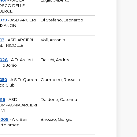
161
- ARCIERI
Luglio, Alberto
OSCO DELLE
UERCE
039
- ASD ARCIERI
Di Stefano, Leonardo
NXANON
113
- ASD ARCIERI
Voli, Antonio
L TRICOLLE
6028
- A.D. Arcieri
Fiaschi, Andrea
llo Jonio
050
- A.S.D. Queen
Giarmoleo, Rossella
co Club
116
- ASD
Daidone, Caterina
MPAGNIA ARCIERI
IMI
3009
- Arc.San
Briozzo, Giorgio
rtolomeo