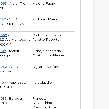
4065
- Arcieri Tre
Melone, Fabio
rri
137
- A.S.D.
Migliorati, Marco
CIERI MINERVA
6067
-
Corbucci, Edoardo
S.D.Arc.Montecchio
Peretto, Roberto
ggiore
7017
- Arcieri
Pinna, Mariagrazia
aniago
Quattrocchi, Manuel
8032
- A.S.D.
Bigliardi, Stefano
silon Arco Club
8107
- ASD ARCO
Poli, Claudio
UB RICCIONE
9035
- Borgo al
Franceschi,
rnio
Giovacchino
Crescioli, Giulia