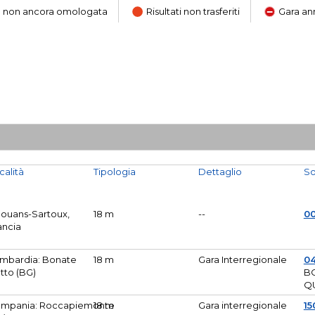
ara non ancora omologata
Risultati non trasferiti
Gara an
calità
Tipologia
Dettaglio
So
Mouans-Sartoux,
18 m
--
0
ancia
mbardia: Bonate
18 m
Gara Interregionale
04
tto (BG)
B
Q
mpania: Roccapiemonte
18 m
Gara interregionale
15