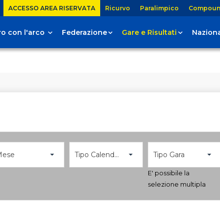
ACCESSO AREA RISERVATA
Ricurvo
Paralimpico
Compou
tiro con l'arco
Federazione
Gare e Risultati
Naziona
Mese
Tipo Calendario
Tipo Gara
E' possibile la
selezione multipla