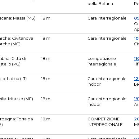
della Befana
Re
scana: Massa (MS)
18 m
Gara Interregionale
0
Co
A
rche: Civitanova
18 m
Gara Interregionale
10
rche (MC)
Ci
bria: Città di
18 m
competizione
11
stello (PG)
interregionale
Ti
zio: Latina (LT)
18 m
Gara Interregionale
1
indoor
Le
cilia: Milazzo (ME)
18 m
Gara Interregionale
19
indoor
Ar
rdegna: Torralba
18 m
COMPETIZIONE
2
S)
INTERREGIONALE
M