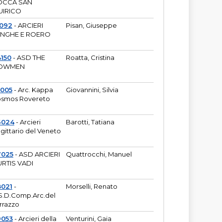
OCCA SAN
UIRICO
1092
- ARCIERI
Pisan, Giuseppe
ANGHE E ROERO
150
- ASD THE
Roatta, Cristina
OWMEN
5005
- Arc. Kappa
Giovannini, Silvia
smos Rovereto
6024
- Arcieri
Barotti, Tatiana
gittario del Veneto
7025
- ASD ARCIERI
Quattrocchi, Manuel
RTIS VADI
8021
-
Morselli, Renato
S.D.Comp.Arc.del
rrazzo
9053
- Arcieri della
Venturini, Gaia