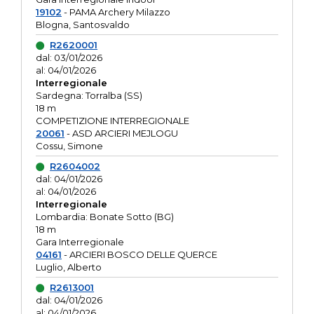
19102
- PAMA Archery Milazzo
Blogna, Santosvaldo
R2620001
dal: 03/01/2026
al: 04/01/2026
Interregionale
Sardegna: Torralba (SS)
18 m
COMPETIZIONE INTERREGIONALE
20061
- ASD ARCIERI MEJLOGU
Cossu, Simone
R2604002
dal: 04/01/2026
al: 04/01/2026
Interregionale
Lombardia: Bonate Sotto (BG)
18 m
Gara Interregionale
04161
- ARCIERI BOSCO DELLE QUERCE
Luglio, Alberto
R2613001
dal: 04/01/2026
al: 04/01/2026