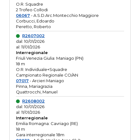
O.R. Squadre
2 Trofeo Collodi
06067
- A.S.D.Arc.Montecchio Maggiore
Corbucci, Edoardo
Peretto, Roberto
R2607002
dal: 10/01/2026
al: 11/01/2026
Interregionale
Friuli Venezia Giulia: Maniago (PN)
18 m
O.R. Individuale+Squadre
Campionato Regionale CO/AN
07017
- Arcieri Maniago
Pinna, Mariagrazia
Quattrocchi, Manuel
R2608002
dal: 10/01/2026
al: 11/01/2026
Interregionale
Emilia Romagna: Cavriago (RE)
18 m
Gara interregionale 18m