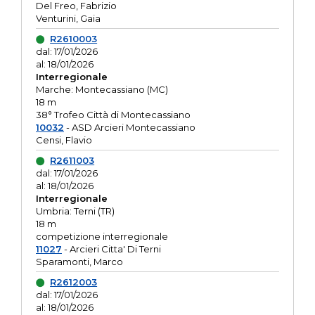
Del Freo, Fabrizio
Venturini, Gaia
R2610003
dal: 17/01/2026
al: 18/01/2026
Interregionale
Marche: Montecassiano (MC)
18 m
38° Trofeo Città di Montecassiano
10032
- ASD Arcieri Montecassiano
Censi, Flavio
R2611003
dal: 17/01/2026
al: 18/01/2026
Interregionale
Umbria: Terni (TR)
18 m
competizione interregionale
11027
- Arcieri Citta' Di Terni
Sparamonti, Marco
R2612003
dal: 17/01/2026
al: 18/01/2026