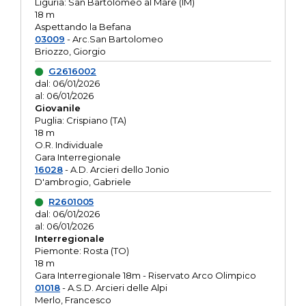
Liguria: San Bartolomeo al Mare (IM)
18 m
Aspettando la Befana
03009
- Arc.San Bartolomeo
Briozzo, Giorgio
G2616002
dal: 06/01/2026
al: 06/01/2026
Giovanile
Puglia: Crispiano (TA)
18 m
O.R. Individuale
Gara Interregionale
16028
- A.D. Arcieri dello Jonio
D'ambrogio, Gabriele
R2601005
dal: 06/01/2026
al: 06/01/2026
Interregionale
Piemonte: Rosta (TO)
18 m
Gara Interregionale 18m - Riservato Arco Olimpico
01018
- A.S.D. Arcieri delle Alpi
Merlo, Francesco