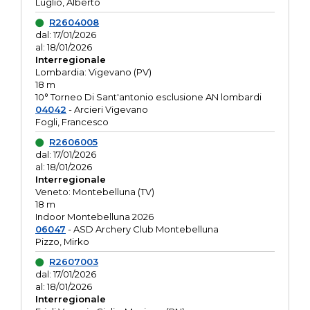
Luglio, Alberto
R2604008
dal: 17/01/2026
al: 18/01/2026
Interregionale
Lombardia: Vigevano (PV)
18 m
10° Torneo Di Sant'antonio esclusione AN lombardi
04042
- Arcieri Vigevano
Fogli, Francesco
R2606005
dal: 17/01/2026
al: 18/01/2026
Interregionale
Veneto: Montebelluna (TV)
18 m
Indoor Montebelluna 2026
06047
- ASD Archery Club Montebelluna
Pizzo, Mirko
R2607003
dal: 17/01/2026
al: 18/01/2026
Interregionale