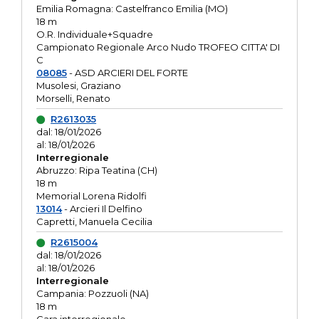
Emilia Romagna: Castelfranco Emilia (MO)
18 m
O.R. Individuale+Squadre
Campionato Regionale Arco Nudo TROFEO CITTA' DI
C
08085
- ASD ARCIERI DEL FORTE
Musolesi, Graziano
Morselli, Renato
R2613035
dal: 18/01/2026
al: 18/01/2026
Interregionale
Abruzzo: Ripa Teatina (CH)
18 m
Memorial Lorena Ridolfi
13014
- Arcieri Il Delfino
Capretti, Manuela Cecilia
R2615004
dal: 18/01/2026
al: 18/01/2026
Interregionale
Campania: Pozzuoli (NA)
18 m