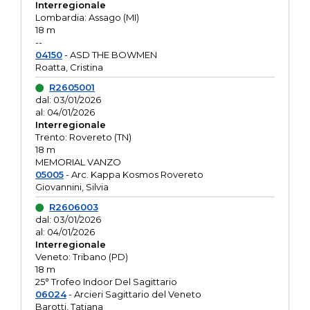
Interregionale
Lombardia: Assago (MI)
18 m
--
04150
- ASD THE BOWMEN
Roatta, Cristina
R2605001
dal: 03/01/2026
al: 04/01/2026
Interregionale
Trento: Rovereto (TN)
18 m
MEMORIAL VANZO
05005
- Arc. Kappa Kosmos Rovereto
Giovannini, Silvia
R2606003
dal: 03/01/2026
al: 04/01/2026
Interregionale
Veneto: Tribano (PD)
18 m
25° Trofeo Indoor Del Sagittario
06024
- Arcieri Sagittario del Veneto
Barotti, Tatiana