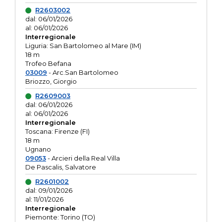
R2603002
dal: 06/01/2026
al: 06/01/2026
Interregionale
Liguria: San Bartolomeo al Mare (IM)
18 m
Trofeo Befana
03009
- Arc.San Bartolomeo
Briozzo, Giorgio
R2609003
dal: 06/01/2026
al: 06/01/2026
Interregionale
Toscana: Firenze (FI)
18 m
Ugnano
09053
- Arcieri della Real Villa
De Pascalis, Salvatore
R2601002
dal: 09/01/2026
al: 11/01/2026
Interregionale
Piemonte: Torino (TO)