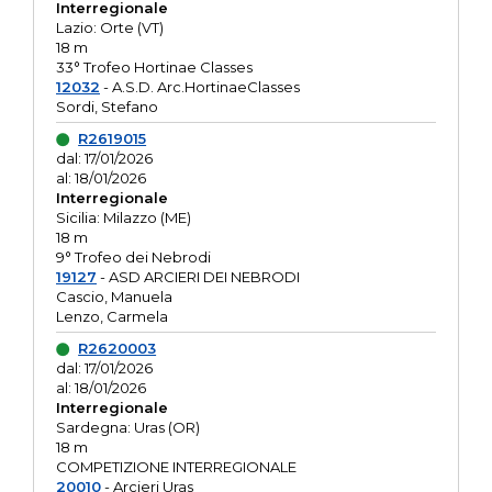
Interregionale
Lazio: Orte (VT)
18 m
33° Trofeo Hortinae Classes
12032
- A.S.D. Arc.HortinaeClasses
Sordi, Stefano
R2619015
dal: 17/01/2026
al: 18/01/2026
Interregionale
Sicilia: Milazzo (ME)
18 m
9° Trofeo dei Nebrodi
19127
- ASD ARCIERI DEI NEBRODI
Cascio, Manuela
Lenzo, Carmela
R2620003
dal: 17/01/2026
al: 18/01/2026
Interregionale
Sardegna: Uras (OR)
18 m
COMPETIZIONE INTERREGIONALE
20010
- Arcieri Uras