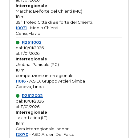
al: 11/01/2026
Interregionale
Marche: Belforte del Chienti (MC)
18 m
39° Trofeo Città di Belforte del Chienti.
10031
- Medio Chienti
Censi, Flavio
R2611002
dal: 10/01/2026
al: 11/01/2026
Interregionale
Umbria: Panicale (PG)
18 m
competizione interregionale
11016
- A.S.D. Gruppo Arcieri Simba
Caneva, Linda
R2612002
dal: 10/01/2026
al: 11/01/2026
Interregionale
Lazio: Latina (LT)
18 m
Gara Interregionale indoor
12070
- ASD Arcieri Del Falco