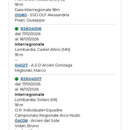
18 m
Gara Interregionale 18m
01080
- SSD DLF Alessandria
Pisan, Giuseppe
R2604006
dal: 17/01/2026
al: 18/01/2026
Interregionale
Lombardia: Castel d'Ario (MN)
18 m
--
04027
- A.S.D.Arcieri Gonzaga
Migliorati, Marco
R2604007
dal: 17/01/2026
al: 18/01/2026
Interregionale
Lombardia: Solaro (MI)
18 m
O.R. Individuale+Squadre
Campionato Regionale Arco Nudo
04038
- Arcieri del Sole
Vidari, Bruno