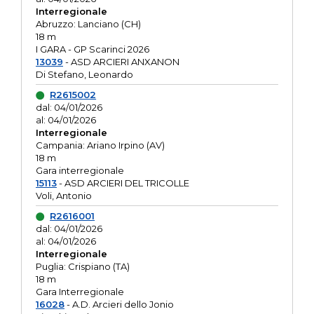
Interregionale
Abruzzo: Lanciano (CH)
18 m
I GARA - GP Scarinci 2026
13039
- ASD ARCIERI ANXANON
Di Stefano, Leonardo
R2615002
dal: 04/01/2026
al: 04/01/2026
Interregionale
Campania: Ariano Irpino (AV)
18 m
Gara interregionale
15113
- ASD ARCIERI DEL TRICOLLE
Voli, Antonio
R2616001
dal: 04/01/2026
al: 04/01/2026
Interregionale
Puglia: Crispiano (TA)
18 m
Gara Interregionale
16028
- A.D. Arcieri dello Jonio