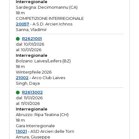
Interregionale
Sardegna: Decimomannu (CA)
18 m
COMPETIZIONE INTERREGIONALE
20057
- A.S.D. Arcieri Ichnos
Sanna, Vladimir
R2621001
dal: 10/01/2026
al: 10/01/2026
Interregionale
Bolzano: Laives/Leifers (BZ)
18 m
Winterpfeile 2026
21002
- Arco Club Laives
Singh, Daya
R2613002
dal: 11/01/2026
al: 11/01/2026
Interregionale
Abruzzo: Ripa Teatina (CH)
18 m
Gara Interregionale
13021
- ASD Arcieri delle Torri
Amura, Giuseppe