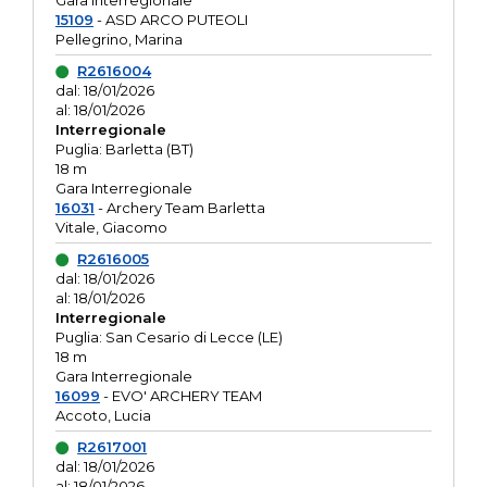
Gara interregionale
15109
- ASD ARCO PUTEOLI
Pellegrino, Marina
R2616004
dal: 18/01/2026
al: 18/01/2026
Interregionale
Puglia: Barletta (BT)
18 m
Gara Interregionale
16031
- Archery Team Barletta
Vitale, Giacomo
R2616005
dal: 18/01/2026
al: 18/01/2026
Interregionale
Puglia: San Cesario di Lecce (LE)
18 m
Gara Interregionale
16099
- EVO' ARCHERY TEAM
Accoto, Lucia
R2617001
dal: 18/01/2026
al: 18/01/2026