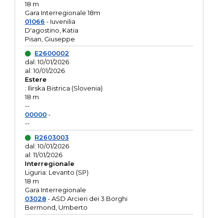
18 m
Gara Interregionale 18m
01066
- Iuvenilia
D'agostino, Katia
Pisan, Giuseppe
E2600002
dal: 10/01/2026
al: 10/01/2026
Estere
: Ilirska Bistrica (Slovenia)
18 m
--
00000
-
--
R2603003
dal: 10/01/2026
al: 11/01/2026
Interregionale
Liguria: Levanto (SP)
18 m
Gara Interregionale
03028
- ASD Arcieri dei 3 Borghi
Bermond, Umberto