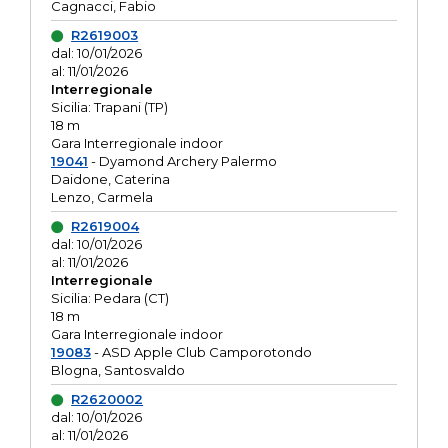
Cagnacci, Fabio
R2619003
dal: 10/01/2026
al: 11/01/2026
Interregionale
Sicilia: Trapani (TP)
18 m
Gara Interregionale indoor
19041
- Dyamond Archery Palermo
Daidone, Caterina
Lenzo, Carmela
R2619004
dal: 10/01/2026
al: 11/01/2026
Interregionale
Sicilia: Pedara (CT)
18 m
Gara Interregionale indoor
19083
- ASD Apple Club Camporotondo
Blogna, Santosvaldo
R2620002
dal: 10/01/2026
al: 11/01/2026