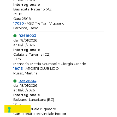
Interregionale
Basilicata: Paterno (PZ)
25+18
Gara 25+18
17030
- ASD Tre Torri Viggiano
Larocca, Fabio
R2618003
dal: 18/01/2026
al: 18/01/2026
Interregionale
Calabria: Taverna (CZ)
18 m
Memorial Mattia Scumaci e Giorgia Grande
18013
- ARCIERI CLUB LIDO
Russo, Martina
R2621004
dal: 18/01/2026
al: 18/01/2026
Interregionale
Bolzano: Lana/Lana (BZ)
18 m
O.R. Individuale+Squadre
Campionato provinciale indoor