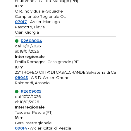
Friuli Venezia Giulia: Maniago (PN)
18 m
O.R. Individuale+Squadre
Campionato Regionale OL
07017
- Arcieri Maniago
Pascotto, Flavia
Cian, Giorgia
R2608004
dal: 17/01/2026
al: 18/01/2026
Interregionale
Emilia Romagna: Casalgrande (RE)
18 m
25° TROFEO CITTA' DI CASALGRANDE Salvaterra di Ca
08043
- A.S.D. Arcieri Orione
Raimondi, Antonio
R2609005
dal: 17/01/2026
al: 18/01/2026
Interregionale
Toscana: Pescia (PT)
18 m
Gara Interregionale
09014
- Arcieri Citta' di Pescia