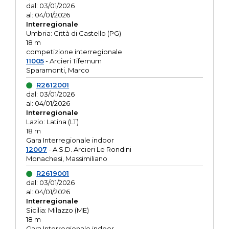
dal: 03/01/2026
al: 04/01/2026
Interregionale
Umbria: Città di Castello (PG)
18 m
competizione interregionale
11005
- Arcieri Tifernum
Sparamonti, Marco
R2612001
dal: 03/01/2026
al: 04/01/2026
Interregionale
Lazio: Latina (LT)
18 m
Gara Interregionale indoor
12007
- A.S.D. Arcieri Le Rondini
Monachesi, Massimiliano
R2619001
dal: 03/01/2026
al: 04/01/2026
Interregionale
Sicilia: Milazzo (ME)
18 m
Gara Interregionale indoor