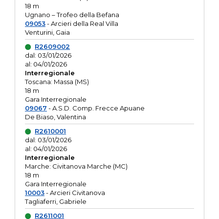
18 m
Ugnano – Trofeo della Befana
09053
- Arcieri della Real Villa
Venturini, Gaia
R2609002
dal: 03/01/2026
al: 04/01/2026
Interregionale
Toscana: Massa (MS)
18 m
Gara Interregionale
09067
- A.S.D. Comp. Frecce Apuane
De Biaso, Valentina
R2610001
dal: 03/01/2026
al: 04/01/2026
Interregionale
Marche: Civitanova Marche (MC)
18 m
Gara Interregionale
10003
- Arcieri Civitanova
Tagliaferri, Gabriele
R2611001