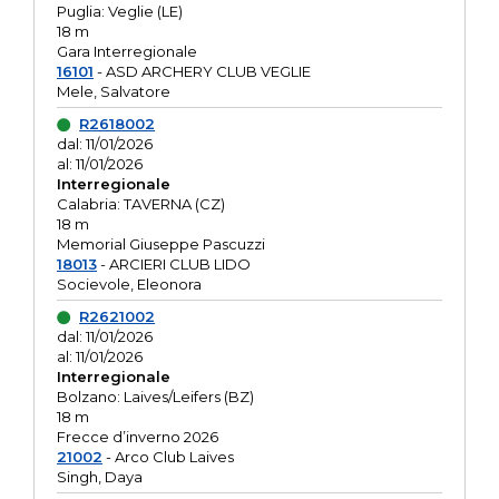
Puglia: Veglie (LE)
18 m
Gara Interregionale
16101
- ASD ARCHERY CLUB VEGLIE
Mele, Salvatore
R2618002
dal: 11/01/2026
al: 11/01/2026
Interregionale
Calabria: TAVERNA (CZ)
18 m
Memorial Giuseppe Pascuzzi
18013
- ARCIERI CLUB LIDO
Socievole, Eleonora
R2621002
dal: 11/01/2026
al: 11/01/2026
Interregionale
Bolzano: Laives/Leifers (BZ)
18 m
Frecce d’inverno 2026
21002
- Arco Club Laives
Singh, Daya