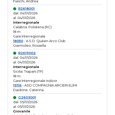
Fiaschi, Andrea
R2618001
dal: 04/01/2026
al: 04/01/2026
Interregionale
Calabria: Polistena (RC)
18 m
Gara Interregionale
18050
- A.S.D. Queen Arco Club
Giarmoleo, Rossella
R2619002
dal: 04/01/2026
al: 04/01/2026
Interregionale
Sicilia: Trapani (TP)
18 m
Gara Interregionale indoor
19116
- ASD COMPAGNIA ARCIERI ELIMI
Daidone, Caterina
G2603001
dal: 05/01/2026
al: 05/01/2026
Giovanile