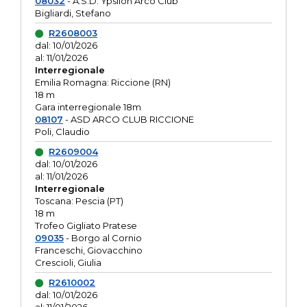
08032
- A.S.D. Ypsilon Arco Club
Bigliardi, Stefano
R2608003
dal: 10/01/2026
al: 11/01/2026
Interregionale
Emilia Romagna: Riccione (RN)
18 m
Gara interregionale 18m
08107
- ASD ARCO CLUB RICCIONE
Poli, Claudio
R2609004
dal: 10/01/2026
al: 11/01/2026
Interregionale
Toscana: Pescia (PT)
18 m
Trofeo Gigliato Pratese
09035
- Borgo al Cornio
Franceschi, Giovacchino
Crescioli, Giulia
R2610002
dal: 10/01/2026