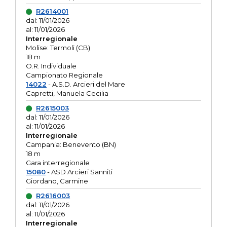
R2614001
dal: 11/01/2026
al: 11/01/2026
Interregionale
Molise: Termoli (CB)
18 m
O.R. Individuale
Campionato Regionale
14022
- A.S.D. Arcieri del Mare
Capretti, Manuela Cecilia
R2615003
dal: 11/01/2026
al: 11/01/2026
Interregionale
Campania: Benevento (BN)
18 m
Gara interregionale
15080
- ASD Arcieri Sanniti
Giordano, Carmine
R2616003
dal: 11/01/2026
al: 11/01/2026
Interregionale