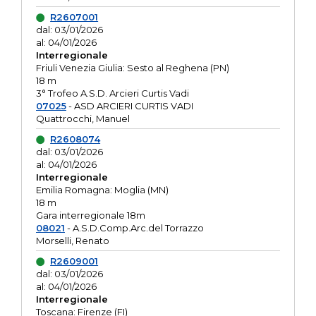
R2607001
dal: 03/01/2026
al: 04/01/2026
Interregionale
Friuli Venezia Giulia: Sesto al Reghena (PN)
18 m
3° Trofeo A.S.D. Arcieri Curtis Vadi
07025
- ASD ARCIERI CURTIS VADI
Quattrocchi, Manuel
R2608074
dal: 03/01/2026
al: 04/01/2026
Interregionale
Emilia Romagna: Moglia (MN)
18 m
Gara interregionale 18m
08021
- A.S.D.Comp.Arc.del Torrazzo
Morselli, Renato
R2609001
dal: 03/01/2026
al: 04/01/2026
Interregionale
Toscana: Firenze (FI)