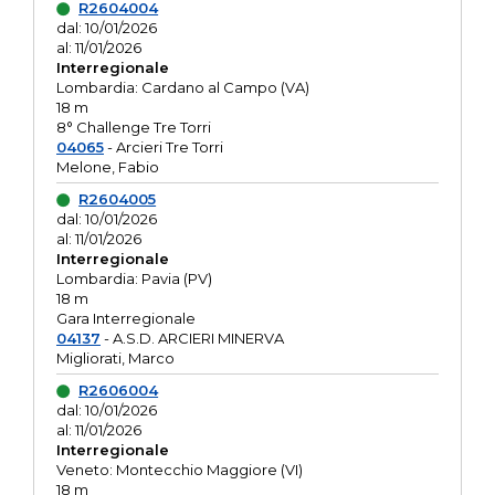
R2604004
dal: 10/01/2026
al: 11/01/2026
Interregionale
Lombardia: Cardano al Campo (VA)
18 m
8° Challenge Tre Torri
04065
- Arcieri Tre Torri
Melone, Fabio
R2604005
dal: 10/01/2026
al: 11/01/2026
Interregionale
Lombardia: Pavia (PV)
18 m
Gara Interregionale
04137
- A.S.D. ARCIERI MINERVA
Migliorati, Marco
R2606004
dal: 10/01/2026
al: 11/01/2026
Interregionale
Veneto: Montecchio Maggiore (VI)
18 m