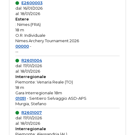
E2600003
dal: 16/01/2026
al: 18/01/2026
Estere
: Nimes (FRA)
18 m
O.R. Individuale
Nimes Archery Tournament 2026
00000
-
--
R2601004
dal: 17/01/2026
al: 18/01/2026
Interregionale
Piemonte: Venaria Reale (TO)
18 m
Gara Interregionale 18m
01051
- Sentiero Selvaggio ASD-APS
Murgia, Stefano
R2601007
dal: 17/01/2026
al: 18/01/2026
Interregionale
Piemonte: Alessandria (AL)