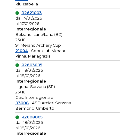
Riu, Isabella
R2621003
dal: 17/01/2026
al: 17/01/2026
Interregionale
Bolzano: Lana/Lana (BZ)
25+18
9° Merano Archery Cup
21004
- Sportclub Merano
Pinna, Mariagrazia
R2603005
dal: 18/01/2026
al: 18/01/2026
Interregionale
Liguria: Sarzana (SP)
25+18
Gara Interregionale
03008
- ASD Arcieri Sarzana
Bermond, Umberto
R2608005
dal: 18/01/2026
al: 18/01/2026
Interregionale