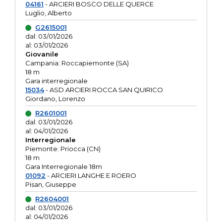
04161
- ARCIERI BOSCO DELLE QUERCE
Luglio, Alberto
G2615001
dal: 03/01/2026
al: 03/01/2026
Giovanile
Campania: Roccapiemonte (SA)
18 m
Gara interregionale
15034
- ASD ARCIERI ROCCA SAN QUIRICO
Giordano, Lorenzo
R2601001
dal: 03/01/2026
al: 04/01/2026
Interregionale
Piemonte: Priocca (CN)
18 m
Gara Interregionale 18m
01092
- ARCIERI LANGHE E ROERO
Pisan, Giuseppe
R2604001
dal: 03/01/2026
al: 04/01/2026