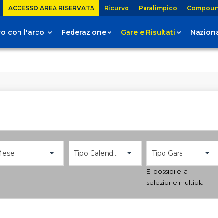
ACCESSO AREA RISERVATA
Ricurvo
Paralimpico
Compou
tiro con l'arco
Federazione
Gare e Risultati
Naziona
Mese
Tipo Calendario
Tipo Gara
E' possibile la
selezione multipla