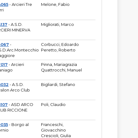
4065
- Arcieri Tre
Melone, Fabio
rri
137
- A.S.D.
Migliorati, Marco
CIERI MINERVA
6067
-
Corbucci, Edoardo
S.D.Arc.Montecchio
Peretto, Roberto
ggiore
7017
- Arcieri
Pinna, Mariagrazia
aniago
Quattrocchi, Manuel
8032
- A.S.D.
Bigliardi, Stefano
silon Arco Club
8107
- ASD ARCO
Poli, Claudio
UB RICCIONE
9035
- Borgo al
Franceschi,
rnio
Giovacchino
Crescioli, Giulia