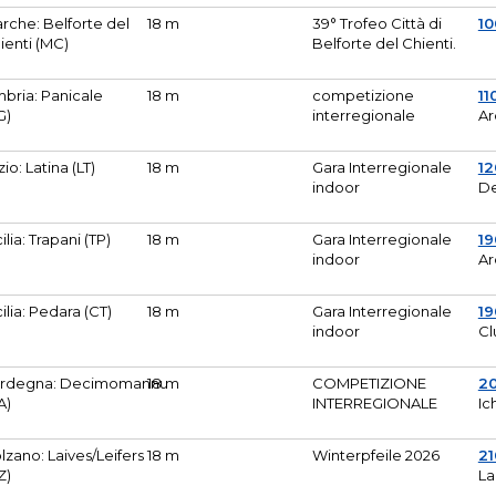
rche: Belforte del
18 m
39° Trofeo Città di
10
ienti (MC)
Belforte del Chienti.
bria: Panicale
18 m
competizione
11
G)
interregionale
Ar
zio: Latina (LT)
18 m
Gara Interregionale
1
indoor
De
cilia: Trapani (TP)
18 m
Gara Interregionale
19
indoor
Ar
cilia: Pedara (CT)
18 m
Gara Interregionale
19
indoor
Cl
rdegna: Decimomannu
18 m
COMPETIZIONE
2
A)
INTERREGIONALE
Ic
lzano: Laives/Leifers
18 m
Winterpfeile 2026
2
Z)
La