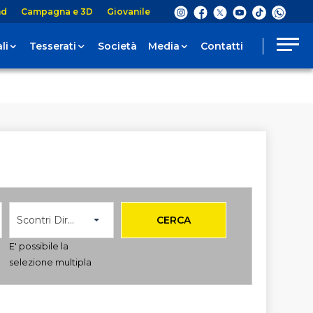
nd
Campagna e 3D
Giovanile
li
Tesserati
Società
Media
Contatti
Scontri Diretti
CERCA
E' possibile la
selezione multipla