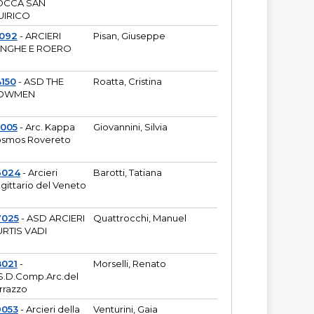
OCCA SAN
UIRICO
1092
- ARCIERI
Pisan, Giuseppe
ANGHE E ROERO
150
- ASD THE
Roatta, Cristina
OWMEN
5005
- Arc. Kappa
Giovannini, Silvia
smos Rovereto
6024
- Arcieri
Barotti, Tatiana
gittario del Veneto
7025
- ASD ARCIERI
Quattrocchi, Manuel
RTIS VADI
8021
-
Morselli, Renato
S.D.Comp.Arc.del
rrazzo
9053
- Arcieri della
Venturini, Gaia