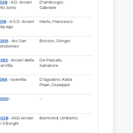
6028
- A.D. Arcieri
D'ambrogio,
llo Jonio
Gabriele
018
- A.S.D. Arcieri
Merlo, Francesco
lle Alpi
3009
- Arc.San
Briozzo, Giorgio
rtolomeo
9053
- Arcieri della
De Pascalis,
al Villa
Salvatore
1066
- Iuvenilia
D'agostino, Katia
Pisan, Giuseppe
0000
-
--
3028
- ASD Arcieri
Bermond, Umberto
i 3 Borghi