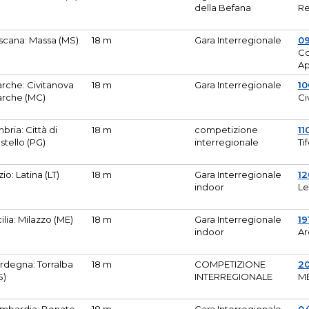
della Befana
Re
scana: Massa (MS)
18 m
Gara Interregionale
0
Co
A
rche: Civitanova
18 m
Gara Interregionale
10
rche (MC)
Ci
bria: Città di
18 m
competizione
11
stello (PG)
interregionale
Ti
zio: Latina (LT)
18 m
Gara Interregionale
1
indoor
Le
cilia: Milazzo (ME)
18 m
Gara Interregionale
19
indoor
Ar
rdegna: Torralba
18 m
COMPETIZIONE
2
S)
INTERREGIONALE
M