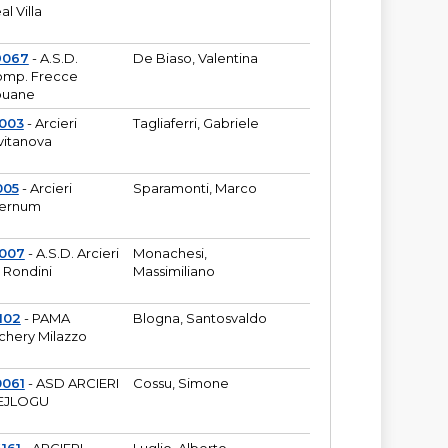
al Villa
9067
- A.S.D.
De Biaso, Valentina
mp. Frecce
puane
003
- Arcieri
Tagliaferri, Gabriele
vitanova
005
- Arcieri
Sparamonti, Marco
fernum
2007
- A.S.D. Arcieri
Monachesi,
 Rondini
Massimiliano
102
- PAMA
Blogna, Santosvaldo
chery Milazzo
0061
- ASD ARCIERI
Cossu, Simone
EJLOGU