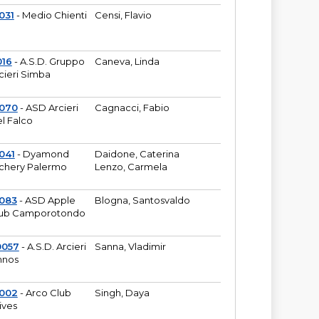
031
- Medio Chienti
Censi, Flavio
016
- A.S.D. Gruppo
Caneva, Linda
cieri Simba
2070
- ASD Arcieri
Cagnacci, Fabio
l Falco
041
- Dyamond
Daidone, Caterina
chery Palermo
Lenzo, Carmela
083
- ASD Apple
Blogna, Santosvaldo
ub Camporotondo
0057
- A.S.D. Arcieri
Sanna, Vladimir
hnos
1002
- Arco Club
Singh, Daya
ives