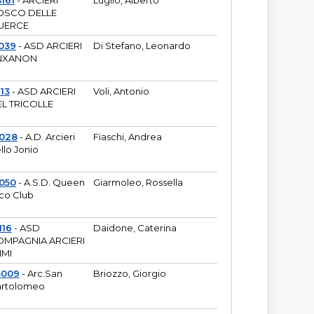
161
- ARCIERI
Luglio, Alberto
OSCO DELLE
UERCE
039
- ASD ARCIERI
Di Stefano, Leonardo
NXANON
113
- ASD ARCIERI
Voli, Antonio
L TRICOLLE
6028
- A.D. Arcieri
Fiaschi, Andrea
llo Jonio
050
- A.S.D. Queen
Giarmoleo, Rossella
co Club
116
- ASD
Daidone, Caterina
MPAGNIA ARCIERI
IMI
3009
- Arc.San
Briozzo, Giorgio
rtolomeo