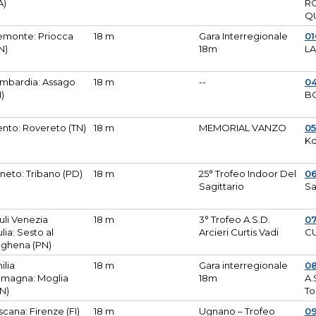
A)
R
Q
emonte: Priocca
18 m
Gara Interregionale
0
N)
18m
L
mbardia: Assago
18 m
--
04
I)
B
ento: Rovereto (TN)
18 m
MEMORIAL VANZO
0
Ko
neto: Tribano (PD)
18 m
25° Trofeo Indoor Del
0
Sagittario
Sa
iuli Venezia
18 m
3° Trofeo A.S.D.
0
ulia: Sesto al
Arcieri Curtis Vadi
CU
ghena (PN)
ilia
18 m
Gara interregionale
0
magna: Moglia
18m
A.
N)
To
scana: Firenze (FI)
18 m
Ugnano – Trofeo
0