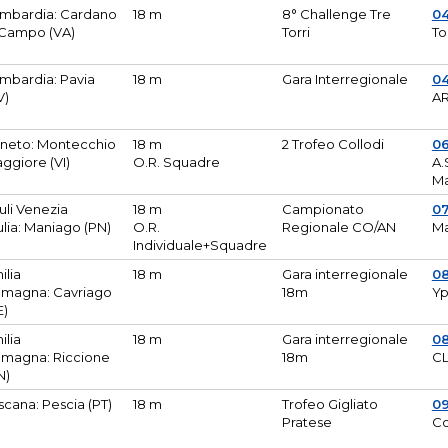
mbardia: Cardano
18 m
8° Challenge Tre
0
 Campo (VA)
Torri
To
mbardia: Pavia
18 m
Gara Interregionale
04
V)
AR
neto: Montecchio
18 m
2 Trofeo Collodi
0
ggiore (VI)
O.R. Squadre
A.
Ma
iuli Venezia
18 m
Campionato
0
ulia: Maniago (PN)
O.R.
Regionale CO/AN
M
Individuale+Squadre
ilia
18 m
Gara interregionale
0
magna: Cavriago
18m
Yp
E)
ilia
18 m
Gara interregionale
0
magna: Riccione
18m
CL
N)
scana: Pescia (PT)
18 m
Trofeo Gigliato
0
Pratese
Co