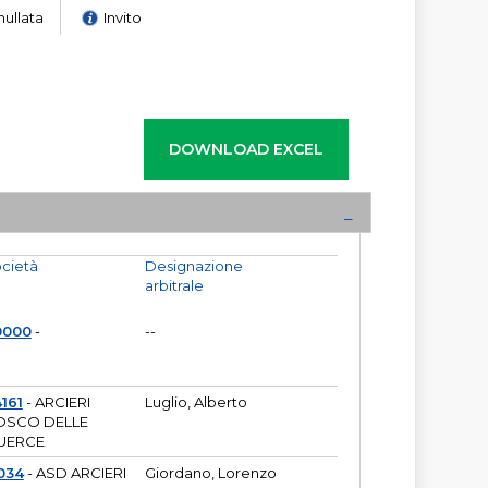
nullata
Invito
cietà
Designazione
arbitrale
0000
-
--
161
- ARCIERI
Luglio, Alberto
OSCO DELLE
UERCE
034
- ASD ARCIERI
Giordano, Lorenzo