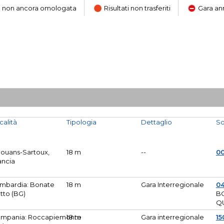
ara non ancora omologata
Risultati non trasferiti
Gara an
calità
Tipologia
Dettaglio
So
Mouans-Sartoux,
18 m
--
0
ancia
mbardia: Bonate
18 m
Gara Interregionale
04
tto (BG)
B
Q
mpania: Roccapiemonte
18 m
Gara interregionale
15