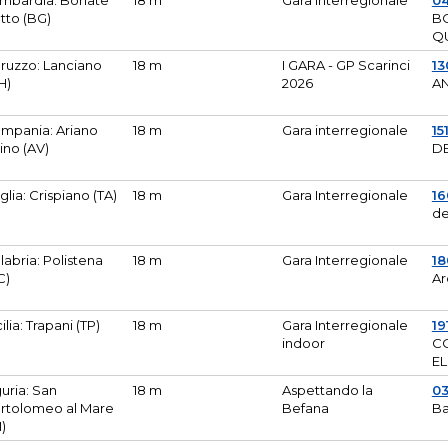
mbardia: Bonate
18 m
Gara Interregionale
04
tto (BG)
B
Q
ruzzo: Lanciano
18 m
I GARA - GP Scarinci
13
H)
2026
A
mpania: Ariano
18 m
Gara interregionale
15
pino (AV)
DE
glia: Crispiano (TA)
18 m
Gara Interregionale
1
de
labria: Polistena
18 m
Gara Interregionale
18
C)
Ar
cilia: Trapani (TP)
18 m
Gara Interregionale
19
indoor
CO
EL
guria: San
18 m
Aspettando la
0
rtolomeo al Mare
Befana
Ba
M)