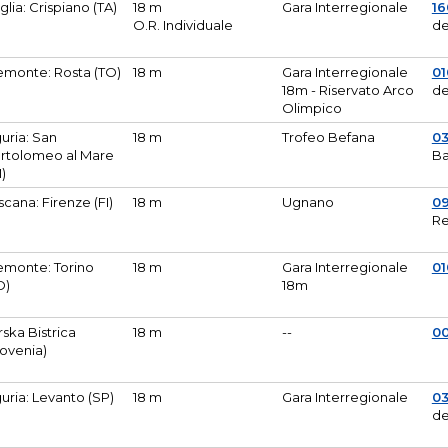
glia: Crispiano (TA)
18 m
Gara Interregionale
1
O.R. Individuale
de
emonte: Rosta (TO)
18 m
Gara Interregionale
01
18m - Riservato Arco
de
Olimpico
guria: San
18 m
Trofeo Befana
0
rtolomeo al Mare
Ba
M)
scana: Firenze (FI)
18 m
Ugnano
0
Re
emonte: Torino
18 m
Gara Interregionale
0
O)
18m
lirska Bistrica
18 m
--
0
lovenia)
guria: Levanto (SP)
18 m
Gara Interregionale
0
de