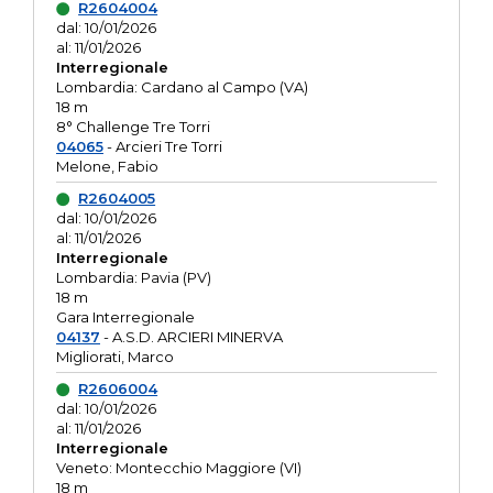
R2604004
dal: 10/01/2026
al: 11/01/2026
Interregionale
Lombardia: Cardano al Campo (VA)
18 m
8° Challenge Tre Torri
04065
- Arcieri Tre Torri
Melone, Fabio
R2604005
dal: 10/01/2026
al: 11/01/2026
Interregionale
Lombardia: Pavia (PV)
18 m
Gara Interregionale
04137
- A.S.D. ARCIERI MINERVA
Migliorati, Marco
R2606004
dal: 10/01/2026
al: 11/01/2026
Interregionale
Veneto: Montecchio Maggiore (VI)
18 m