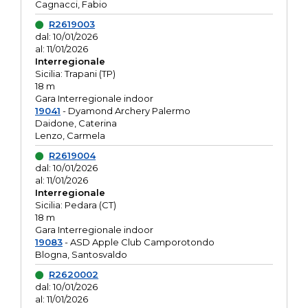
Cagnacci, Fabio
R2619003
dal: 10/01/2026
al: 11/01/2026
Interregionale
Sicilia: Trapani (TP)
18 m
Gara Interregionale indoor
19041
- Dyamond Archery Palermo
Daidone, Caterina
Lenzo, Carmela
R2619004
dal: 10/01/2026
al: 11/01/2026
Interregionale
Sicilia: Pedara (CT)
18 m
Gara Interregionale indoor
19083
- ASD Apple Club Camporotondo
Blogna, Santosvaldo
R2620002
dal: 10/01/2026
al: 11/01/2026