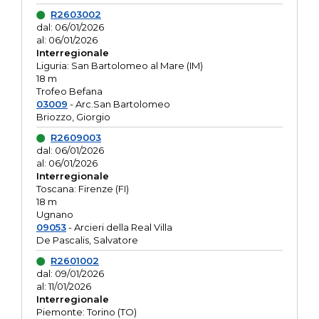
R2603002
dal: 06/01/2026
al: 06/01/2026
Interregionale
Liguria: San Bartolomeo al Mare (IM)
18 m
Trofeo Befana
03009
- Arc.San Bartolomeo
Briozzo, Giorgio
R2609003
dal: 06/01/2026
al: 06/01/2026
Interregionale
Toscana: Firenze (FI)
18 m
Ugnano
09053
- Arcieri della Real Villa
De Pascalis, Salvatore
R2601002
dal: 09/01/2026
al: 11/01/2026
Interregionale
Piemonte: Torino (TO)