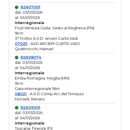
R2607001
dal: 03/01/2026
al: 04/01/2026
Interregionale
Friuli Venezia Giulia: Sesto al Reghena (PN)
18 m
3° Trofeo A.S.D. Arcieri Curtis Vadi
07025
- ASD ARCIERI CURTIS VADI
Quattrocchi, Manuel
R2608074
dal: 03/01/2026
al: 04/01/2026
Interregionale
Emilia Romagna: Moglia (MN)
18 m
Gara interregionale 18m
08021
- A.S.D.Comp.Arc.del Torrazzo
Morselli, Renato
R2609001
dal: 03/01/2026
al: 04/01/2026
Interregionale
Toscana: Firenze (FI)