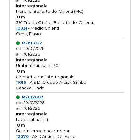
al: 11/01/2026
Interregionale
Marche: Belforte del Chienti (MC)
18 m
39° Trofeo Città di Belforte del Chienti.
10031
- Medio Chienti
Censi, Flavio
R2611002
dal: 10/01/2026
al: 11/01/2026
Interregionale
Umbria: Panicale (PG)
18 m
competizione interregionale
11016
- A.S.D. Gruppo Arcieri Simba
Caneva, Linda
R2612002
dal: 10/01/2026
al: 11/01/2026
Interregionale
Lazio: Latina (LT)
18 m
Gara Interregionale indoor
12070
- ASD Arcieri Del Falco