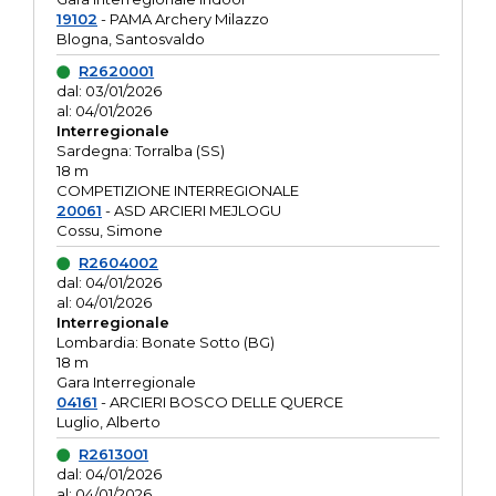
19102
- PAMA Archery Milazzo
Blogna, Santosvaldo
R2620001
dal: 03/01/2026
al: 04/01/2026
Interregionale
Sardegna: Torralba (SS)
18 m
COMPETIZIONE INTERREGIONALE
20061
- ASD ARCIERI MEJLOGU
Cossu, Simone
R2604002
dal: 04/01/2026
al: 04/01/2026
Interregionale
Lombardia: Bonate Sotto (BG)
18 m
Gara Interregionale
04161
- ARCIERI BOSCO DELLE QUERCE
Luglio, Alberto
R2613001
dal: 04/01/2026
al: 04/01/2026