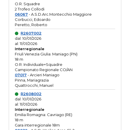
O.R. Squadre
2 Trofeo Collodi
06067
- A.S.D.Arc.Montecchio Maggiore
Corbucci, Edoardo
Peretto, Roberto
R2607002
dal: 10/01/2026
al: 11/01/2026
Interregionale
Friuli Venezia Giulia: Maniago (PN)
18 m
O.R. Individuale+Squadre
Campionato Regionale CO/AN
07017
- Arcieri Maniago
Pinna, Mariagrazia
Quattrocchi, Manuel
R2608002
dal: 10/01/2026
al: 11/01/2026
Interregionale
Emilia Romagna: Cavriago (RE)
18 m
Gara interregionale 18m