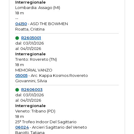
Interregionale
Lombardia: Assago (MI)
18 m
--
04150
- ASD THE BOWMEN
Roatta, Cristina
R2605001
dal: 03/01/2026
al: 04/01/2026
Interregionale
Trento: Rovereto (TN)
18 m
MEMORIAL VANZO
05005
- Arc. Kappa Kosmos Rovereto
Giovannini, Silvia
R2606003
dal: 03/01/2026
al: 04/01/2026
Interregionale
Veneto: Tribano (PD)
18 m
25° Trofeo Indoor Del Sagittario
06024
- Arcieri Sagittario del Veneto
Barotti, Tatiana