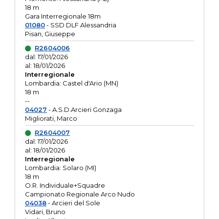
18 m
Gara Interregionale 18m
01080
- SSD DLF Alessandria
Pisan, Giuseppe
R2604006
dal: 17/01/2026
al: 18/01/2026
Interregionale
Lombardia: Castel d'Ario (MN)
18 m
--
04027
- A.S.D.Arcieri Gonzaga
Migliorati, Marco
R2604007
dal: 17/01/2026
al: 18/01/2026
Interregionale
Lombardia: Solaro (MI)
18 m
O.R. Individuale+Squadre
Campionato Regionale Arco Nudo
04038
- Arcieri del Sole
Vidari, Bruno