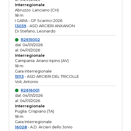
Interregionale
Abruzzo: Lanciano (CH)
18 m
I GARA - GP Scarinci 2026
13039
- ASD ARCIERI ANXANON
Di Stefano, Leonardo
R2615002
dal: 04/01/2026
al: 04/01/2026
Interregionale
Campania: Ariano Irpino (AV)
18 m
Gara interregionale
15113
- ASD ARCIERI DEL TRICOLLE
Voli, Antonio
R2616001
dal: 04/01/2026
al: 04/01/2026
Interregionale
Puglia: Crispiano (TA)
18 m
Gara Interregionale
16028
- A.D. Arcieri dello Jonio