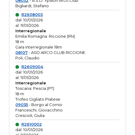
08032
- A.S.D. Ypsilon Arco Club
Bigliardi, Stefano
R2608003
dal: 10/01/2026
al: 11/01/2026
Interregionale
Emilia Romagna: Riccione (RN)
18 m
Gara interregionale 18m
08107
- ASD ARCO CLUB RICCIONE
Poli, Claudio
R2609004
dal: 10/01/2026
al: 11/01/2026
Interregionale
Toscana: Pescia (PT)
18 m
Trofeo Gigliato Pratese
09035
- Borgo al Cornio
Franceschi, Giovacchino
Crescioli, Giulia
R2610002
dal: 10/01/2026