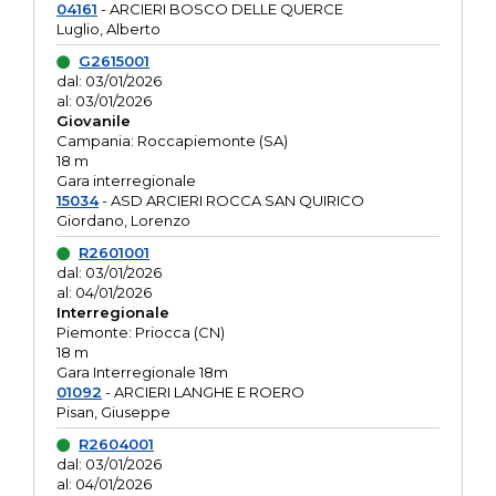
04161
- ARCIERI BOSCO DELLE QUERCE
Luglio, Alberto
G2615001
dal: 03/01/2026
al: 03/01/2026
Giovanile
Campania: Roccapiemonte (SA)
18 m
Gara interregionale
15034
- ASD ARCIERI ROCCA SAN QUIRICO
Giordano, Lorenzo
R2601001
dal: 03/01/2026
al: 04/01/2026
Interregionale
Piemonte: Priocca (CN)
18 m
Gara Interregionale 18m
01092
- ARCIERI LANGHE E ROERO
Pisan, Giuseppe
R2604001
dal: 03/01/2026
al: 04/01/2026