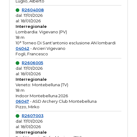
Luglio, Alberto
R2604008
dal: 17/01/2026
al: 18/01/2026
Interregionale
Lombardia: Vigevano (PV)
18 m
10° Torneo Di Sant'antonio esclusione AN lombardi
04042
- Arcieri Vigevano
Fogli, Francesco
R2606005
dal: 17/01/2026
al: 18/01/2026
Interregionale
Veneto: Montebelluna (TV)
18 m
Indoor Montebelluna 2026
06047
- ASD Archery Club Montebelluna
Pizzo, Mirko
R2607003
dal: 17/01/2026
al: 18/01/2026
Interregionale