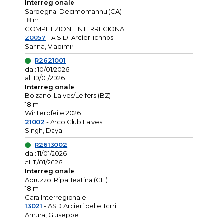
Interregionale
Sardegna: Decimomannu (CA)
18 m
COMPETIZIONE INTERREGIONALE
20057
- A.S.D. Arcieri Ichnos
Sanna, Vladimir
R2621001
dal: 10/01/2026
al: 10/01/2026
Interregionale
Bolzano: Laives/Leifers (BZ)
18 m
Winterpfeile 2026
21002
- Arco Club Laives
Singh, Daya
R2613002
dal: 11/01/2026
al: 11/01/2026
Interregionale
Abruzzo: Ripa Teatina (CH)
18 m
Gara Interregionale
13021
- ASD Arcieri delle Torri
Amura, Giuseppe