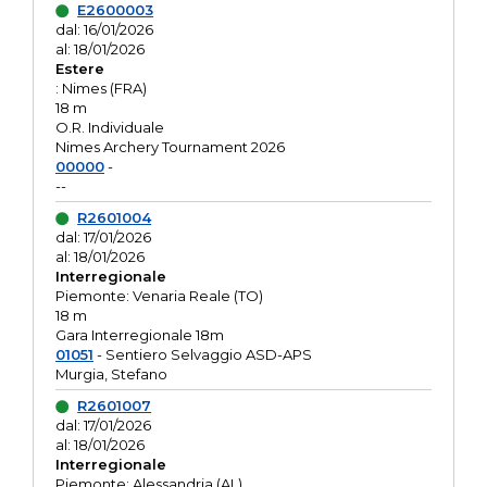
E2600003
dal: 16/01/2026
al: 18/01/2026
Estere
: Nimes (FRA)
18 m
O.R. Individuale
Nimes Archery Tournament 2026
00000
-
--
R2601004
dal: 17/01/2026
al: 18/01/2026
Interregionale
Piemonte: Venaria Reale (TO)
18 m
Gara Interregionale 18m
01051
- Sentiero Selvaggio ASD-APS
Murgia, Stefano
R2601007
dal: 17/01/2026
al: 18/01/2026
Interregionale
Piemonte: Alessandria (AL)