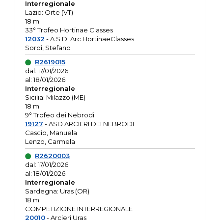
Interregionale
Lazio: Orte (VT)
18 m
33° Trofeo Hortinae Classes
12032
- A.S.D. Arc.HortinaeClasses
Sordi, Stefano
R2619015
dal: 17/01/2026
al: 18/01/2026
Interregionale
Sicilia: Milazzo (ME)
18 m
9° Trofeo dei Nebrodi
19127
- ASD ARCIERI DEI NEBRODI
Cascio, Manuela
Lenzo, Carmela
R2620003
dal: 17/01/2026
al: 18/01/2026
Interregionale
Sardegna: Uras (OR)
18 m
COMPETIZIONE INTERREGIONALE
20010
- Arcieri Uras