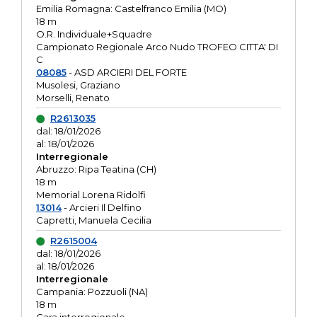
Emilia Romagna: Castelfranco Emilia (MO)
18 m
O.R. Individuale+Squadre
Campionato Regionale Arco Nudo TROFEO CITTA' DI
C
08085
- ASD ARCIERI DEL FORTE
Musolesi, Graziano
Morselli, Renato
R2613035
dal: 18/01/2026
al: 18/01/2026
Interregionale
Abruzzo: Ripa Teatina (CH)
18 m
Memorial Lorena Ridolfi
13014
- Arcieri Il Delfino
Capretti, Manuela Cecilia
R2615004
dal: 18/01/2026
al: 18/01/2026
Interregionale
Campania: Pozzuoli (NA)
18 m