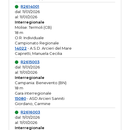
R2614001
dal: 11/01/2026
al: 11/01/2026
Interregionale
Molise: Termoli (CB)
18 m
O.R. Individuale
Campionato Regionale
14022
- A.S.D. Arcieri del Mare
Capretti, Manuela Cecilia
R2615003
dal: 11/01/2026
al: 11/01/2026
Interregionale
Campania: Benevento (BN)
18 m
Gara interregionale
15080
- ASD Arcieri Sanniti
Giordano, Carmine
R2616003
dal: 11/01/2026
al: 11/01/2026
Interregionale