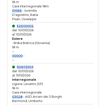
18 m
Gara Interregionale 18m
01066
- Iuvenilia
D'agostino, Katia
Pisan, Giuseppe
E2600002
dal: 10/01/2026
al: 10/01/2026
Estere
: Ilirska Bistrica (Slovenia)
18 m
--
00000
-
--
R2603003
dal: 10/01/2026
al: 11/01/2026
Interregionale
Liguria: Levanto (SP)
18 m
Gara Interregionale
03028
- ASD Arcieri dei 3 Borghi
Bermond, Umberto