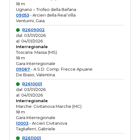
18 m
Ugnano – Trofeo della Befana
09053
- Arcieri della Real Villa
Venturini, Gaia
R2609002
dal: 03/01/2026
al: 04/01/2026
Interregionale
Toscana: Massa (MS)
18 m
Gara Interregionale
09067
- A.S.D. Comp. Frecce Apuane
De Biaso, Valentina
R2610001
dal: 03/01/2026
al: 04/01/2026
Interregionale
Marche: Civitanova Marche (MC)
18 m
Gara Interregionale
10003
- Arcieri Civitanova
Tagliaferri, Gabriele
R2611001