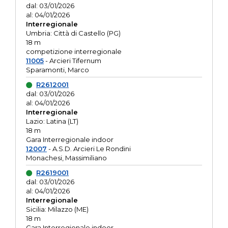
dal: 03/01/2026
al: 04/01/2026
Interregionale
Umbria: Città di Castello (PG)
18 m
competizione interregionale
11005
- Arcieri Tifernum
Sparamonti, Marco
R2612001
dal: 03/01/2026
al: 04/01/2026
Interregionale
Lazio: Latina (LT)
18 m
Gara Interregionale indoor
12007
- A.S.D. Arcieri Le Rondini
Monachesi, Massimiliano
R2619001
dal: 03/01/2026
al: 04/01/2026
Interregionale
Sicilia: Milazzo (ME)
18 m
Gara Interregionale indoor