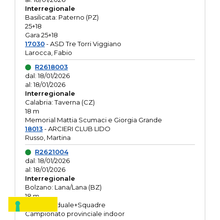
Interregionale
Basilicata: Paterno (PZ)
25+18
Gara 25+18
17030
- ASD Tre Torri Viggiano
Larocca, Fabio
R2618003
dal: 18/01/2026
al: 18/01/2026
Interregionale
Calabria: Taverna (CZ)
18 m
Memorial Mattia Scumaci e Giorgia Grande
18013
- ARCIERI CLUB LIDO
Russo, Martina
R2621004
dal: 18/01/2026
al: 18/01/2026
Interregionale
Bolzano: Lana/Lana (BZ)
18 m
O.R. Individuale+Squadre
Campionato provinciale indoor