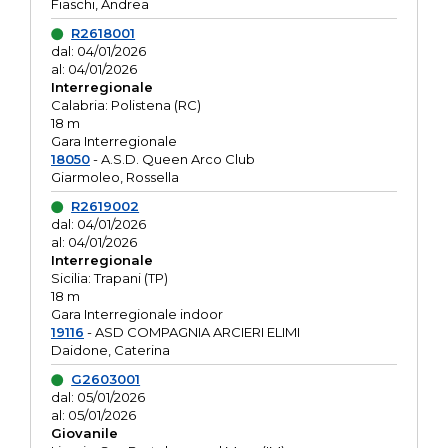
Fiaschi, Andrea
R2618001
dal: 04/01/2026
al: 04/01/2026
Interregionale
Calabria: Polistena (RC)
18 m
Gara Interregionale
18050
- A.S.D. Queen Arco Club
Giarmoleo, Rossella
R2619002
dal: 04/01/2026
al: 04/01/2026
Interregionale
Sicilia: Trapani (TP)
18 m
Gara Interregionale indoor
19116
- ASD COMPAGNIA ARCIERI ELIMI
Daidone, Caterina
G2603001
dal: 05/01/2026
al: 05/01/2026
Giovanile