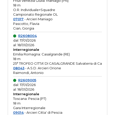
Friuli Venezia Giulia: Maniago (PN)
18 m
O.R. Individuale+Squadre
Campionato Regionale OL
07017
- Arcieri Maniago
Pascotto, Flavia
Cian, Giorgia
R2608004
dal: 17/01/2026
al: 18/01/2026
Interregionale
Emilia Romagna: Casalgrande (RE)
18 m
25° TROFEO CITTA' DI CASALGRANDE Salvaterra di Ca
08043
- A.S.D. Arcieri Orione
Raimondi, Antonio
R2609005
dal: 17/01/2026
al: 18/01/2026
Interregionale
Toscana: Pescia (PT)
18 m
Gara Interregionale
09014
- Arcieri Citta' di Pescia