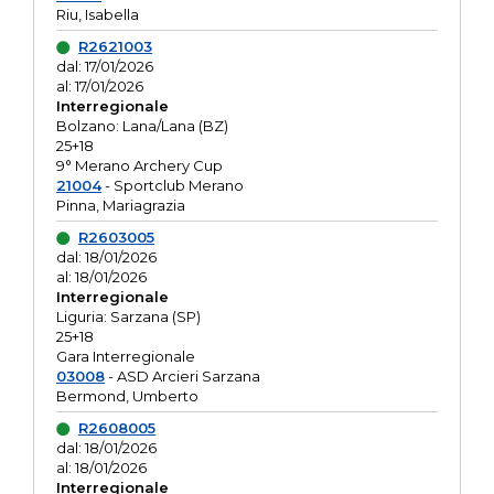
Riu, Isabella
R2621003
dal: 17/01/2026
al: 17/01/2026
Interregionale
Bolzano: Lana/Lana (BZ)
25+18
9° Merano Archery Cup
21004
- Sportclub Merano
Pinna, Mariagrazia
R2603005
dal: 18/01/2026
al: 18/01/2026
Interregionale
Liguria: Sarzana (SP)
25+18
Gara Interregionale
03008
- ASD Arcieri Sarzana
Bermond, Umberto
R2608005
dal: 18/01/2026
al: 18/01/2026
Interregionale