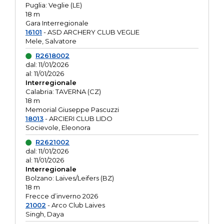
Puglia: Veglie (LE)
18 m
Gara Interregionale
16101
- ASD ARCHERY CLUB VEGLIE
Mele, Salvatore
R2618002
dal: 11/01/2026
al: 11/01/2026
Interregionale
Calabria: TAVERNA (CZ)
18 m
Memorial Giuseppe Pascuzzi
18013
- ARCIERI CLUB LIDO
Socievole, Eleonora
R2621002
dal: 11/01/2026
al: 11/01/2026
Interregionale
Bolzano: Laives/Leifers (BZ)
18 m
Frecce d’inverno 2026
21002
- Arco Club Laives
Singh, Daya