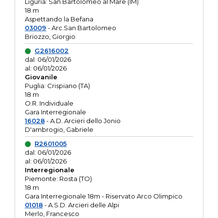
Liguria: San Bartolomeo al Mare (IM)
18 m
Aspettando la Befana
03009
- Arc.San Bartolomeo
Briozzo, Giorgio
G2616002
dal: 06/01/2026
al: 06/01/2026
Giovanile
Puglia: Crispiano (TA)
18 m
O.R. Individuale
Gara Interregionale
16028
- A.D. Arcieri dello Jonio
D'ambrogio, Gabriele
R2601005
dal: 06/01/2026
al: 06/01/2026
Interregionale
Piemonte: Rosta (TO)
18 m
Gara Interregionale 18m - Riservato Arco Olimpico
01018
- A.S.D. Arcieri delle Alpi
Merlo, Francesco