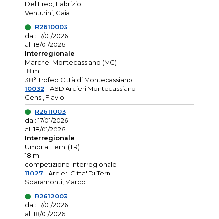
Del Freo, Fabrizio
Venturini, Gaia
R2610003
dal: 17/01/2026
al: 18/01/2026
Interregionale
Marche: Montecassiano (MC)
18 m
38° Trofeo Città di Montecassiano
10032
- ASD Arcieri Montecassiano
Censi, Flavio
R2611003
dal: 17/01/2026
al: 18/01/2026
Interregionale
Umbria: Terni (TR)
18 m
competizione interregionale
11027
- Arcieri Citta' Di Terni
Sparamonti, Marco
R2612003
dal: 17/01/2026
al: 18/01/2026