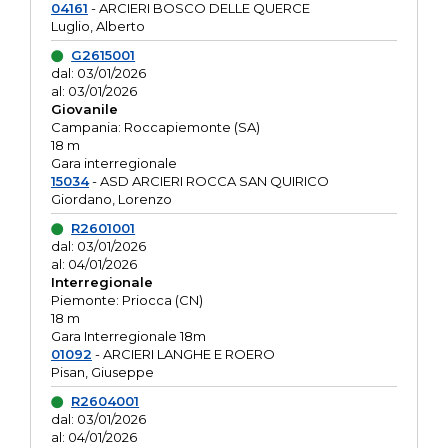
04161
- ARCIERI BOSCO DELLE QUERCE
Luglio, Alberto
G2615001
dal: 03/01/2026
al: 03/01/2026
Giovanile
Campania: Roccapiemonte (SA)
18 m
Gara interregionale
15034
- ASD ARCIERI ROCCA SAN QUIRICO
Giordano, Lorenzo
R2601001
dal: 03/01/2026
al: 04/01/2026
Interregionale
Piemonte: Priocca (CN)
18 m
Gara Interregionale 18m
01092
- ARCIERI LANGHE E ROERO
Pisan, Giuseppe
R2604001
dal: 03/01/2026
al: 04/01/2026