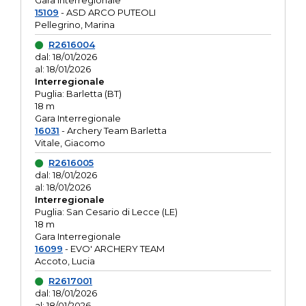
Gara interregionale
15109
- ASD ARCO PUTEOLI
Pellegrino, Marina
R2616004
dal: 18/01/2026
al: 18/01/2026
Interregionale
Puglia: Barletta (BT)
18 m
Gara Interregionale
16031
- Archery Team Barletta
Vitale, Giacomo
R2616005
dal: 18/01/2026
al: 18/01/2026
Interregionale
Puglia: San Cesario di Lecce (LE)
18 m
Gara Interregionale
16099
- EVO' ARCHERY TEAM
Accoto, Lucia
R2617001
dal: 18/01/2026
al: 18/01/2026