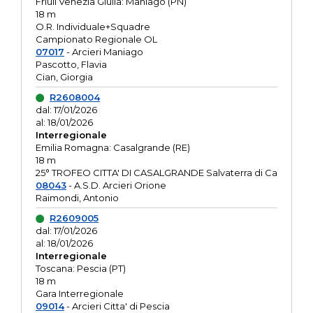
Friuli Venezia Giulia: Maniago (PN)
18 m
O.R. Individuale+Squadre
Campionato Regionale OL
07017
- Arcieri Maniago
Pascotto, Flavia
Cian, Giorgia
R2608004
dal: 17/01/2026
al: 18/01/2026
Interregionale
Emilia Romagna: Casalgrande (RE)
18 m
25° TROFEO CITTA' DI CASALGRANDE Salvaterra di Ca
08043
- A.S.D. Arcieri Orione
Raimondi, Antonio
R2609005
dal: 17/01/2026
al: 18/01/2026
Interregionale
Toscana: Pescia (PT)
18 m
Gara Interregionale
09014
- Arcieri Citta' di Pescia