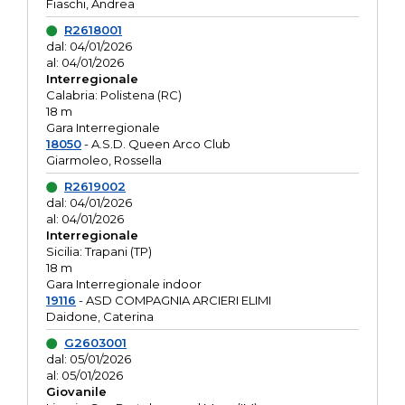
Fiaschi, Andrea
R2618001
dal: 04/01/2026
al: 04/01/2026
Interregionale
Calabria: Polistena (RC)
18 m
Gara Interregionale
18050
- A.S.D. Queen Arco Club
Giarmoleo, Rossella
R2619002
dal: 04/01/2026
al: 04/01/2026
Interregionale
Sicilia: Trapani (TP)
18 m
Gara Interregionale indoor
19116
- ASD COMPAGNIA ARCIERI ELIMI
Daidone, Caterina
G2603001
dal: 05/01/2026
al: 05/01/2026
Giovanile