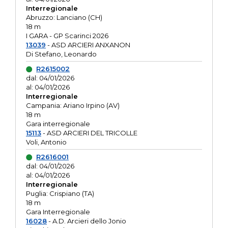
Interregionale
Abruzzo: Lanciano (CH)
18 m
I GARA - GP Scarinci 2026
13039
- ASD ARCIERI ANXANON
Di Stefano, Leonardo
R2615002
dal: 04/01/2026
al: 04/01/2026
Interregionale
Campania: Ariano Irpino (AV)
18 m
Gara interregionale
15113
- ASD ARCIERI DEL TRICOLLE
Voli, Antonio
R2616001
dal: 04/01/2026
al: 04/01/2026
Interregionale
Puglia: Crispiano (TA)
18 m
Gara Interregionale
16028
- A.D. Arcieri dello Jonio