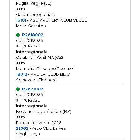
Puglia: Veglie (LE)
18 m
Gara Interregionale
16101
- ASD ARCHERY CLUB VEGLIE
Mele, Salvatore
R2618002
dal: 11/01/2026
al: 11/01/2026
Interregionale
Calabria: TAVERNA (CZ)
18 m
Memorial Giuseppe Pascuzzi
18013
- ARCIERI CLUB LIDO
Socievole, Eleonora
R2621002
dal: 11/01/2026
al: 11/01/2026
Interregionale
Bolzano: Laives/Leifers (BZ)
18 m
Frecce d’inverno 2026
21002
- Arco Club Laives
Singh, Daya