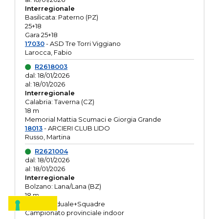
Interregionale
Basilicata: Paterno (PZ)
25+18
Gara 25+18
17030
- ASD Tre Torri Viggiano
Larocca, Fabio
R2618003
dal: 18/01/2026
al: 18/01/2026
Interregionale
Calabria: Taverna (CZ)
18 m
Memorial Mattia Scumaci e Giorgia Grande
18013
- ARCIERI CLUB LIDO
Russo, Martina
R2621004
dal: 18/01/2026
al: 18/01/2026
Interregionale
Bolzano: Lana/Lana (BZ)
18 m
O.R. Individuale+Squadre
Campionato provinciale indoor