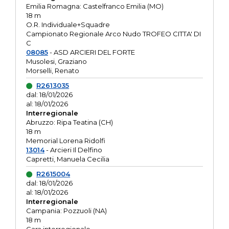
Emilia Romagna: Castelfranco Emilia (MO)
18 m
O.R. Individuale+Squadre
Campionato Regionale Arco Nudo TROFEO CITTA' DI
C
08085
- ASD ARCIERI DEL FORTE
Musolesi, Graziano
Morselli, Renato
R2613035
dal: 18/01/2026
al: 18/01/2026
Interregionale
Abruzzo: Ripa Teatina (CH)
18 m
Memorial Lorena Ridolfi
13014
- Arcieri Il Delfino
Capretti, Manuela Cecilia
R2615004
dal: 18/01/2026
al: 18/01/2026
Interregionale
Campania: Pozzuoli (NA)
18 m