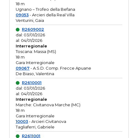
18 m
Ugnano – Trofeo della Befana
09053
- Arcieri della Real Villa
Venturini, Gaia
R2609002
dal: 03/01/2026
al: 04/01/2026
Interregionale
Toscana: Massa (MS)
18 m
Gara Interregionale
09067
- A.S.D. Comp. Frecce Apuane
De Biaso, Valentina
R2610001
dal: 03/01/2026
al: 04/01/2026
Interregionale
Marche: Civitanova Marche (MC)
18 m
Gara Interregionale
10003
- Arcieri Civitanova
Tagliaferri, Gabriele
R2611001