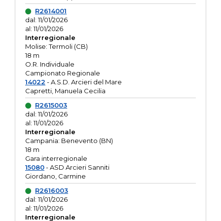
R2614001
dal: 11/01/2026
al: 11/01/2026
Interregionale
Molise: Termoli (CB)
18 m
O.R. Individuale
Campionato Regionale
14022
- A.S.D. Arcieri del Mare
Capretti, Manuela Cecilia
R2615003
dal: 11/01/2026
al: 11/01/2026
Interregionale
Campania: Benevento (BN)
18 m
Gara interregionale
15080
- ASD Arcieri Sanniti
Giordano, Carmine
R2616003
dal: 11/01/2026
al: 11/01/2026
Interregionale