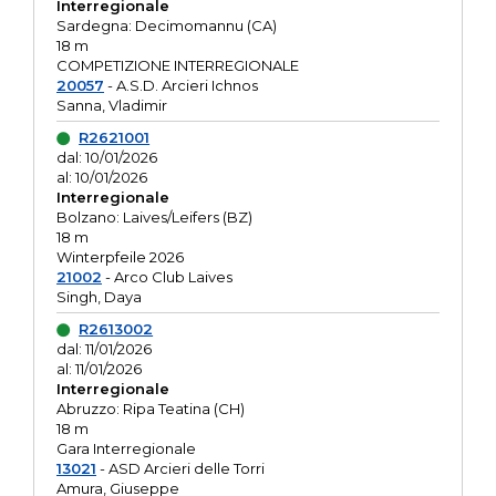
Interregionale
Sardegna: Decimomannu (CA)
18 m
COMPETIZIONE INTERREGIONALE
20057
- A.S.D. Arcieri Ichnos
Sanna, Vladimir
R2621001
dal: 10/01/2026
al: 10/01/2026
Interregionale
Bolzano: Laives/Leifers (BZ)
18 m
Winterpfeile 2026
21002
- Arco Club Laives
Singh, Daya
R2613002
dal: 11/01/2026
al: 11/01/2026
Interregionale
Abruzzo: Ripa Teatina (CH)
18 m
Gara Interregionale
13021
- ASD Arcieri delle Torri
Amura, Giuseppe