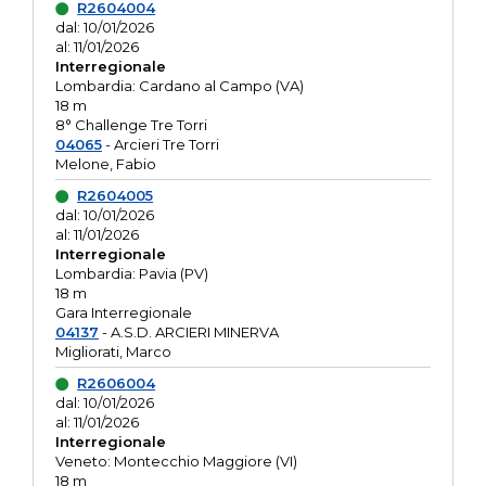
R2604004
dal: 10/01/2026
al: 11/01/2026
Interregionale
Lombardia: Cardano al Campo (VA)
18 m
8° Challenge Tre Torri
04065
- Arcieri Tre Torri
Melone, Fabio
R2604005
dal: 10/01/2026
al: 11/01/2026
Interregionale
Lombardia: Pavia (PV)
18 m
Gara Interregionale
04137
- A.S.D. ARCIERI MINERVA
Migliorati, Marco
R2606004
dal: 10/01/2026
al: 11/01/2026
Interregionale
Veneto: Montecchio Maggiore (VI)
18 m