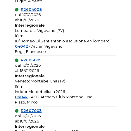
Luglio, Alberto
R2604008
dal: 17/01/2026
al: 18/01/2026
Interregionale
Lombardia: Vigevano (PV)
18 m
10° Torneo Di Sant'antonio esclusione AN lombardi
04042
- Arcieri Vigevano
Fogli, Francesco
R2606005
dal: 17/01/2026
al: 18/01/2026
Interregionale
Veneto: Montebelluna (TV)
18 m
Indoor Montebelluna 2026
06047
- ASD Archery Club Montebelluna
Pizzo, Mirko
R2607003
dal: 17/01/2026
al: 18/01/2026
Interregionale