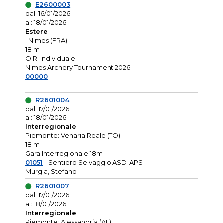
E2600003
dal: 16/01/2026
al: 18/01/2026
Estere
: Nimes (FRA)
18 m
O.R. Individuale
Nimes Archery Tournament 2026
00000
-
--
R2601004
dal: 17/01/2026
al: 18/01/2026
Interregionale
Piemonte: Venaria Reale (TO)
18 m
Gara Interregionale 18m
01051
- Sentiero Selvaggio ASD-APS
Murgia, Stefano
R2601007
dal: 17/01/2026
al: 18/01/2026
Interregionale
Piemonte: Alessandria (AL)