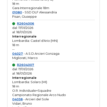
18 m
Gara Interregionale 18m
01080
- SSD DLF Alessandria
Pisan, Giuseppe
R2604006
dal: 17/01/2026
al: 18/01/2026
Interregionale
Lombardia: Castel d'Ario (MN)
18 m
--
04027
- A.S.D.Arcieri Gonzaga
Migliorati, Marco
R2604007
dal: 17/01/2026
al: 18/01/2026
Interregionale
Lombardia: Solaro (MI)
18 m
O.R. Individuale+Squadre
Campionato Regionale Arco Nudo
04038
- Arcieri del Sole
Vidari, Bruno