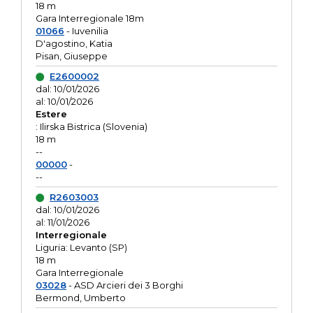
18 m
Gara Interregionale 18m
01066
- Iuvenilia
D'agostino, Katia
Pisan, Giuseppe
E2600002
dal: 10/01/2026
al: 10/01/2026
Estere
: Ilirska Bistrica (Slovenia)
18 m
--
00000
-
--
R2603003
dal: 10/01/2026
al: 11/01/2026
Interregionale
Liguria: Levanto (SP)
18 m
Gara Interregionale
03028
- ASD Arcieri dei 3 Borghi
Bermond, Umberto