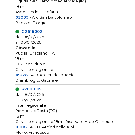
Liguria: San Bartolomeo al Mare (IM)
18 m
Aspettando la Befana
03009
- Arc.San Bartolomeo
Briozzo, Giorgio
G2616002
dal: 06/01/2026
al: 06/01/2026
Giovanile
Puglia: Crispiano (TA)
18 m
O.R. Individuale
Gara Interregionale
16028
- A.D. Arcieri dello Jonio
D'ambrogio, Gabriele
R2601005
dal: 06/01/2026
al: 06/01/2026
Interregionale
Piemonte: Rosta (TO)
18 m
Gara Interregionale 18m - Riservato Arco Olimpico
01018
- A.S.D. Arcieri delle Alpi
Merlo, Francesco