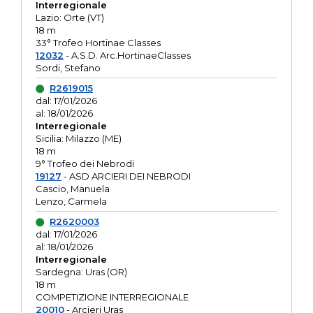
Interregionale
Lazio: Orte (VT)
18 m
33° Trofeo Hortinae Classes
12032
- A.S.D. Arc.HortinaeClasses
Sordi, Stefano
R2619015
dal: 17/01/2026
al: 18/01/2026
Interregionale
Sicilia: Milazzo (ME)
18 m
9° Trofeo dei Nebrodi
19127
- ASD ARCIERI DEI NEBRODI
Cascio, Manuela
Lenzo, Carmela
R2620003
dal: 17/01/2026
al: 18/01/2026
Interregionale
Sardegna: Uras (OR)
18 m
COMPETIZIONE INTERREGIONALE
20010
- Arcieri Uras