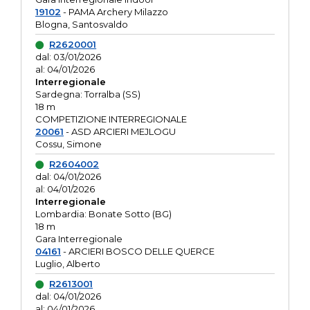
19102
- PAMA Archery Milazzo
Blogna, Santosvaldo
R2620001
dal: 03/01/2026
al: 04/01/2026
Interregionale
Sardegna: Torralba (SS)
18 m
COMPETIZIONE INTERREGIONALE
20061
- ASD ARCIERI MEJLOGU
Cossu, Simone
R2604002
dal: 04/01/2026
al: 04/01/2026
Interregionale
Lombardia: Bonate Sotto (BG)
18 m
Gara Interregionale
04161
- ARCIERI BOSCO DELLE QUERCE
Luglio, Alberto
R2613001
dal: 04/01/2026
al: 04/01/2026