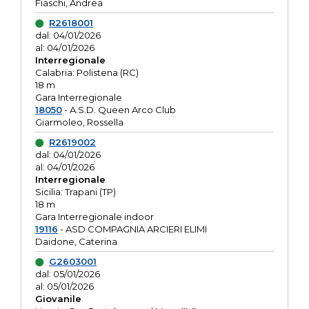
Fiaschi, Andrea
R2618001
dal: 04/01/2026
al: 04/01/2026
Interregionale
Calabria: Polistena (RC)
18 m
Gara Interregionale
18050
- A.S.D. Queen Arco Club
Giarmoleo, Rossella
R2619002
dal: 04/01/2026
al: 04/01/2026
Interregionale
Sicilia: Trapani (TP)
18 m
Gara Interregionale indoor
19116
- ASD COMPAGNIA ARCIERI ELIMI
Daidone, Caterina
G2603001
dal: 05/01/2026
al: 05/01/2026
Giovanile