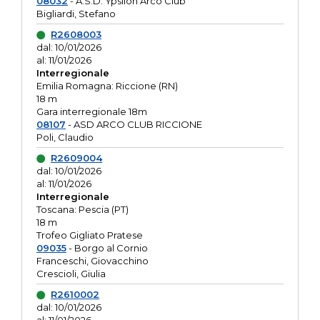
08032
- A.S.D. Ypsilon Arco Club
Bigliardi, Stefano
R2608003
dal: 10/01/2026
al: 11/01/2026
Interregionale
Emilia Romagna: Riccione (RN)
18 m
Gara interregionale 18m
08107
- ASD ARCO CLUB RICCIONE
Poli, Claudio
R2609004
dal: 10/01/2026
al: 11/01/2026
Interregionale
Toscana: Pescia (PT)
18 m
Trofeo Gigliato Pratese
09035
- Borgo al Cornio
Franceschi, Giovacchino
Crescioli, Giulia
R2610002
dal: 10/01/2026