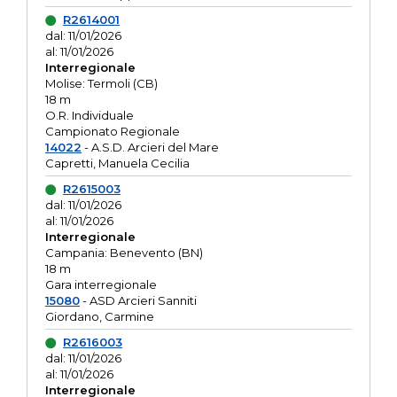
R2614001
dal: 11/01/2026
al: 11/01/2026
Interregionale
Molise: Termoli (CB)
18 m
O.R. Individuale
Campionato Regionale
14022
- A.S.D. Arcieri del Mare
Capretti, Manuela Cecilia
R2615003
dal: 11/01/2026
al: 11/01/2026
Interregionale
Campania: Benevento (BN)
18 m
Gara interregionale
15080
- ASD Arcieri Sanniti
Giordano, Carmine
R2616003
dal: 11/01/2026
al: 11/01/2026
Interregionale