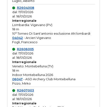
Luglio, Alberto
R2604008
dal: 17/01/2026
al: 18/01/2026
Interregionale
Lombardia: Vigevano (PV)
18 m
10° Torneo Di Sant'antonio esclusione AN lombardi
04042
- Arcieri Vigevano
Fogli, Francesco
R2606005
dal: 17/01/2026
al: 18/01/2026
Interregionale
Veneto: Montebelluna (TV)
18 m
Indoor Montebelluna 2026
06047
- ASD Archery Club Montebelluna
Pizzo, Mirko
R2607003
dal: 17/01/2026
al: 18/01/2026
Interregionale