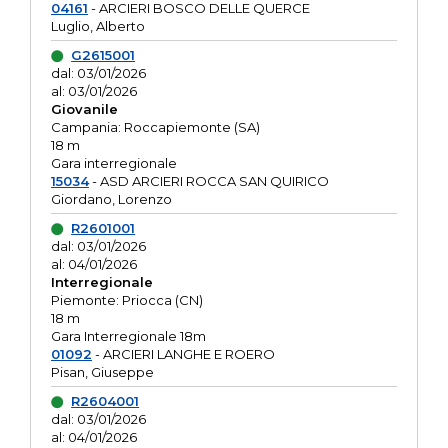
04161
- ARCIERI BOSCO DELLE QUERCE
Luglio, Alberto
G2615001
dal: 03/01/2026
al: 03/01/2026
Giovanile
Campania: Roccapiemonte (SA)
18 m
Gara interregionale
15034
- ASD ARCIERI ROCCA SAN QUIRICO
Giordano, Lorenzo
R2601001
dal: 03/01/2026
al: 04/01/2026
Interregionale
Piemonte: Priocca (CN)
18 m
Gara Interregionale 18m
01092
- ARCIERI LANGHE E ROERO
Pisan, Giuseppe
R2604001
dal: 03/01/2026
al: 04/01/2026