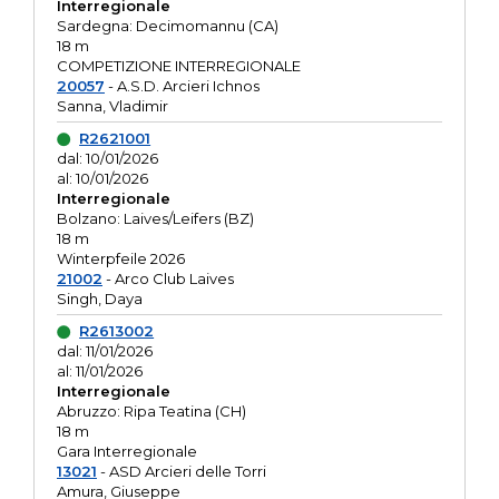
Interregionale
Sardegna: Decimomannu (CA)
18 m
COMPETIZIONE INTERREGIONALE
20057
- A.S.D. Arcieri Ichnos
Sanna, Vladimir
R2621001
dal: 10/01/2026
al: 10/01/2026
Interregionale
Bolzano: Laives/Leifers (BZ)
18 m
Winterpfeile 2026
21002
- Arco Club Laives
Singh, Daya
R2613002
dal: 11/01/2026
al: 11/01/2026
Interregionale
Abruzzo: Ripa Teatina (CH)
18 m
Gara Interregionale
13021
- ASD Arcieri delle Torri
Amura, Giuseppe