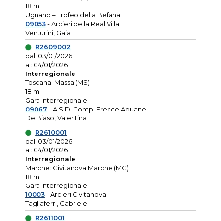
18 m
Ugnano – Trofeo della Befana
09053
- Arcieri della Real Villa
Venturini, Gaia
R2609002
dal: 03/01/2026
al: 04/01/2026
Interregionale
Toscana: Massa (MS)
18 m
Gara Interregionale
09067
- A.S.D. Comp. Frecce Apuane
De Biaso, Valentina
R2610001
dal: 03/01/2026
al: 04/01/2026
Interregionale
Marche: Civitanova Marche (MC)
18 m
Gara Interregionale
10003
- Arcieri Civitanova
Tagliaferri, Gabriele
R2611001