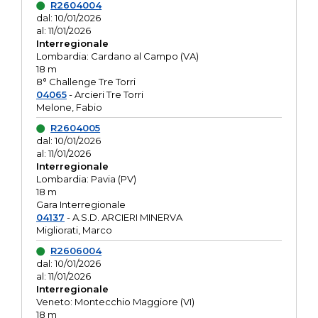
R2604004
dal: 10/01/2026
al: 11/01/2026
Interregionale
Lombardia: Cardano al Campo (VA)
18 m
8° Challenge Tre Torri
04065
- Arcieri Tre Torri
Melone, Fabio
R2604005
dal: 10/01/2026
al: 11/01/2026
Interregionale
Lombardia: Pavia (PV)
18 m
Gara Interregionale
04137
- A.S.D. ARCIERI MINERVA
Migliorati, Marco
R2606004
dal: 10/01/2026
al: 11/01/2026
Interregionale
Veneto: Montecchio Maggiore (VI)
18 m