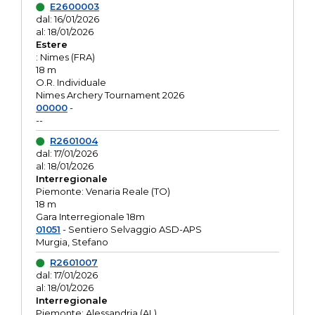
E2600003
dal: 16/01/2026
al: 18/01/2026
Estere
: Nimes (FRA)
18 m
O.R. Individuale
Nimes Archery Tournament 2026
00000
-
--
R2601004
dal: 17/01/2026
al: 18/01/2026
Interregionale
Piemonte: Venaria Reale (TO)
18 m
Gara Interregionale 18m
01051
- Sentiero Selvaggio ASD-APS
Murgia, Stefano
R2601007
dal: 17/01/2026
al: 18/01/2026
Interregionale
Piemonte: Alessandria (AL)