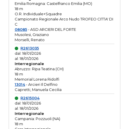
Emilia Romagna: Castelfranco Emilia (MO)
18 m
O.R. Individuale+Squadre
Campionato Regionale Arco Nudo TROFEO CITTA' DI
C
08085
- ASD ARCIERI DEL FORTE
Musolesi, Graziano
Morselli, Renato
R2613035
dal: 18/01/2026
al: 18/01/2026
Interregionale
Abruzzo: Ripa Teatina (CH)
18 m
Memorial Lorena Ridolfi
13014
- Arcieri Il Delfino
Capretti, Manuela Cecilia
R2615004
dal: 18/01/2026
al: 18/01/2026
Interregionale
Campania: Pozzuoli (NA)
18 m