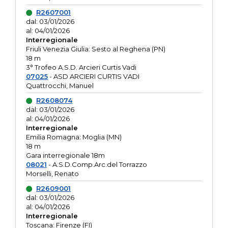
R2607001
dal: 03/01/2026
al: 04/01/2026
Interregionale
Friuli Venezia Giulia: Sesto al Reghena (PN)
18 m
3° Trofeo A.S.D. Arcieri Curtis Vadi
07025
- ASD ARCIERI CURTIS VADI
Quattrocchi, Manuel
R2608074
dal: 03/01/2026
al: 04/01/2026
Interregionale
Emilia Romagna: Moglia (MN)
18 m
Gara interregionale 18m
08021
- A.S.D.Comp.Arc.del Torrazzo
Morselli, Renato
R2609001
dal: 03/01/2026
al: 04/01/2026
Interregionale
Toscana: Firenze (FI)