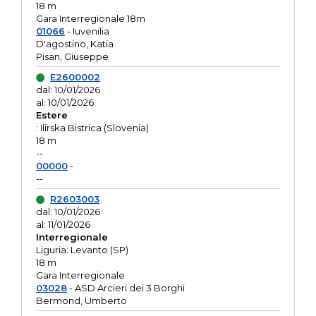
18 m
Gara Interregionale 18m
01066
- Iuvenilia
D'agostino, Katia
Pisan, Giuseppe
E2600002
dal: 10/01/2026
al: 10/01/2026
Estere
: Ilirska Bistrica (Slovenia)
18 m
--
00000
-
--
R2603003
dal: 10/01/2026
al: 11/01/2026
Interregionale
Liguria: Levanto (SP)
18 m
Gara Interregionale
03028
- ASD Arcieri dei 3 Borghi
Bermond, Umberto