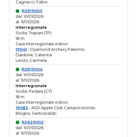
Cagnacci, Fabio
R2619003
dal: 10/01/2026
al: 11/01/2026
Interregionale
Sicilia: Trapani (TP)
18 m
Gara Interregionale indoor
19041
- Dyamond Archery Palermo
Daidone, Caterina
Lenzo, Carmela
R2619004
dal: 10/01/2026
al: 11/01/2026
Interregionale
Sicilia: Pedara (CT)
18 m
Gara Interregionale indoor
19083
- ASD Apple Club Camporotondo
Blogna, Santosvaldo
R2620002
dal: 10/01/2026
al: 11/01/2026