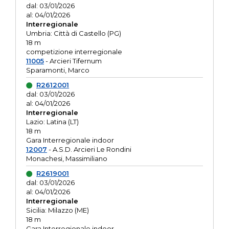
dal: 03/01/2026
al: 04/01/2026
Interregionale
Umbria: Città di Castello (PG)
18 m
competizione interregionale
11005
- Arcieri Tifernum
Sparamonti, Marco
R2612001
dal: 03/01/2026
al: 04/01/2026
Interregionale
Lazio: Latina (LT)
18 m
Gara Interregionale indoor
12007
- A.S.D. Arcieri Le Rondini
Monachesi, Massimiliano
R2619001
dal: 03/01/2026
al: 04/01/2026
Interregionale
Sicilia: Milazzo (ME)
18 m
Gara Interregionale indoor