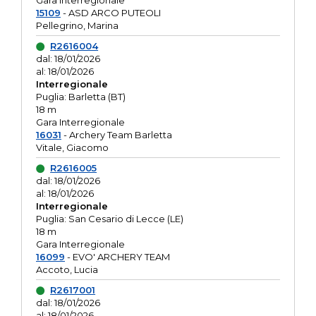
Gara interregionale
15109
- ASD ARCO PUTEOLI
Pellegrino, Marina
R2616004
dal: 18/01/2026
al: 18/01/2026
Interregionale
Puglia: Barletta (BT)
18 m
Gara Interregionale
16031
- Archery Team Barletta
Vitale, Giacomo
R2616005
dal: 18/01/2026
al: 18/01/2026
Interregionale
Puglia: San Cesario di Lecce (LE)
18 m
Gara Interregionale
16099
- EVO' ARCHERY TEAM
Accoto, Lucia
R2617001
dal: 18/01/2026
al: 18/01/2026