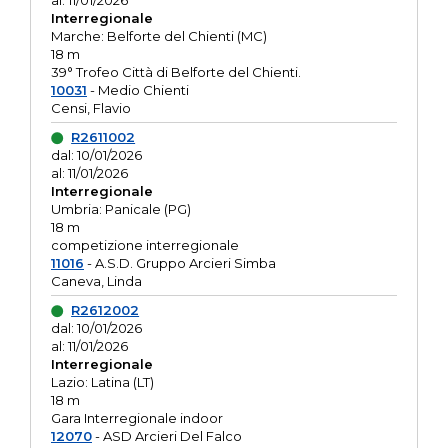
al: 11/01/2026
Interregionale
Marche: Belforte del Chienti (MC)
18 m
39° Trofeo Città di Belforte del Chienti.
10031
- Medio Chienti
Censi, Flavio
R2611002
dal: 10/01/2026
al: 11/01/2026
Interregionale
Umbria: Panicale (PG)
18 m
competizione interregionale
11016
- A.S.D. Gruppo Arcieri Simba
Caneva, Linda
R2612002
dal: 10/01/2026
al: 11/01/2026
Interregionale
Lazio: Latina (LT)
18 m
Gara Interregionale indoor
12070
- ASD Arcieri Del Falco