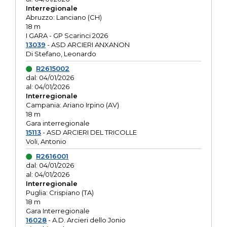
Interregionale
Abruzzo: Lanciano (CH)
18 m
I GARA - GP Scarinci 2026
13039
- ASD ARCIERI ANXANON
Di Stefano, Leonardo
R2615002
dal: 04/01/2026
al: 04/01/2026
Interregionale
Campania: Ariano Irpino (AV)
18 m
Gara interregionale
15113
- ASD ARCIERI DEL TRICOLLE
Voli, Antonio
R2616001
dal: 04/01/2026
al: 04/01/2026
Interregionale
Puglia: Crispiano (TA)
18 m
Gara Interregionale
16028
- A.D. Arcieri dello Jonio