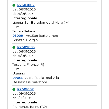
R2603002
dal: 06/01/2026
al: 06/01/2026
Interregionale
Liguria: San Bartolomeo al Mare (IM)
18 m
Trofeo Befana
03009
- Arc.San Bartolomeo
Briozzo, Giorgio
R2609003
dal: 06/01/2026
al: 06/01/2026
Interregionale
Toscana: Firenze (FI)
18 m
Ugnano
09053
- Arcieri della Real Villa
De Pascalis, Salvatore
R2601002
dal: 09/01/2026
al: 11/01/2026
Interregionale
Piemonte: Torino (TO)