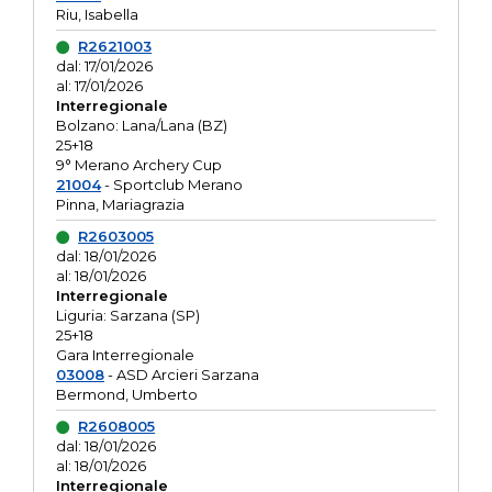
Riu, Isabella
R2621003
dal: 17/01/2026
al: 17/01/2026
Interregionale
Bolzano: Lana/Lana (BZ)
25+18
9° Merano Archery Cup
21004
- Sportclub Merano
Pinna, Mariagrazia
R2603005
dal: 18/01/2026
al: 18/01/2026
Interregionale
Liguria: Sarzana (SP)
25+18
Gara Interregionale
03008
- ASD Arcieri Sarzana
Bermond, Umberto
R2608005
dal: 18/01/2026
al: 18/01/2026
Interregionale