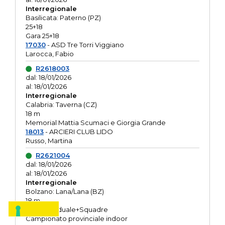
Interregionale
Basilicata: Paterno (PZ)
25+18
Gara 25+18
17030
- ASD Tre Torri Viggiano
Larocca, Fabio
R2618003
dal: 18/01/2026
al: 18/01/2026
Interregionale
Calabria: Taverna (CZ)
18 m
Memorial Mattia Scumaci e Giorgia Grande
18013
- ARCIERI CLUB LIDO
Russo, Martina
R2621004
dal: 18/01/2026
al: 18/01/2026
Interregionale
Bolzano: Lana/Lana (BZ)
18 m
O.R. Individuale+Squadre
Campionato provinciale indoor