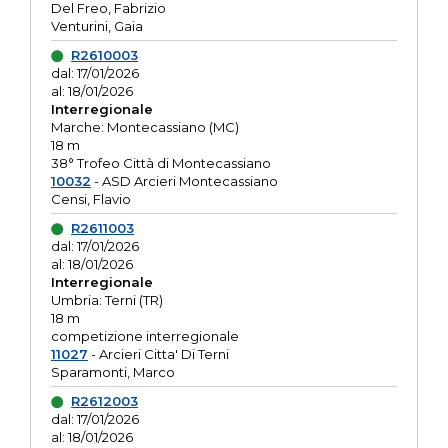
Del Freo, Fabrizio
Venturini, Gaia
R2610003
dal: 17/01/2026
al: 18/01/2026
Interregionale
Marche: Montecassiano (MC)
18 m
38° Trofeo Città di Montecassiano
10032
- ASD Arcieri Montecassiano
Censi, Flavio
R2611003
dal: 17/01/2026
al: 18/01/2026
Interregionale
Umbria: Terni (TR)
18 m
competizione interregionale
11027
- Arcieri Citta' Di Terni
Sparamonti, Marco
R2612003
dal: 17/01/2026
al: 18/01/2026