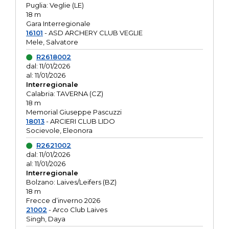
Puglia: Veglie (LE)
18 m
Gara Interregionale
16101
- ASD ARCHERY CLUB VEGLIE
Mele, Salvatore
R2618002
dal: 11/01/2026
al: 11/01/2026
Interregionale
Calabria: TAVERNA (CZ)
18 m
Memorial Giuseppe Pascuzzi
18013
- ARCIERI CLUB LIDO
Socievole, Eleonora
R2621002
dal: 11/01/2026
al: 11/01/2026
Interregionale
Bolzano: Laives/Leifers (BZ)
18 m
Frecce d’inverno 2026
21002
- Arco Club Laives
Singh, Daya