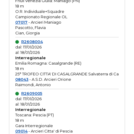
Friuli Venezia Giulia: Maniago (PN)
18 m
O.R. Individuale+Squadre
Campionato Regionale OL
07017
- Arcieri Maniago
Pascotto, Flavia
Cian, Giorgia
R2608004
dal: 17/01/2026
al: 18/01/2026
Interregionale
Emilia Romagna: Casalgrande (RE)
18 m
25° TROFEO CITTA' DI CASALGRANDE Salvaterra di Ca
08043
- A.S.D. Arcieri Orione
Raimondi, Antonio
R2609005
dal: 17/01/2026
al: 18/01/2026
Interregionale
Toscana: Pescia (PT)
18 m
Gara Interregionale
09014
- Arcieri Citta' di Pescia