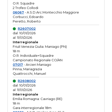
O.R. Squadre
2 Trofeo Collodi
06067
- A.S.D.Arc.Montecchio Maggiore
Corbucci, Edoardo
Peretto, Roberto
R2607002
dal: 10/01/2026
al: 11/01/2026
Interregionale
Friuli Venezia Giulia: Maniago (PN)
18 m
O.R. Individuale+Squadre
Campionato Regionale CO/AN
07017
- Arcieri Maniago
Pinna, Mariagrazia
Quattrocchi, Manuel
R2608002
dal: 10/01/2026
al: 11/01/2026
Interregionale
Emilia Romagna: Cavriago (RE)
18 m
Gara interregionale 18m