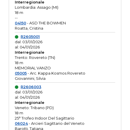
Interregionale
Lombardia: Assago (MI)
18 m
--
04150
- ASD THE BOWMEN
Roatta, Cristina
R2605001
dal: 03/01/2026
al: 04/01/2026
Interregionale
Trento: Rovereto (TN)
18 m
MEMORIAL VANZO
05005
- Arc. Kappa Kosmos Rovereto
Giovannini, Silvia
R2606003
dal: 03/01/2026
al: 04/01/2026
Interregionale
Veneto: Tribano (PD)
18 m
25° Trofeo Indoor Del Sagittario
06024
- Arcieri Sagittario del Veneto
Barotti, Tatiana