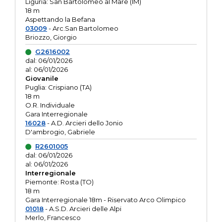
Liguria: San Bartolomeo al Mare (IM)
18 m
Aspettando la Befana
03009
- Arc.San Bartolomeo
Briozzo, Giorgio
G2616002
dal: 06/01/2026
al: 06/01/2026
Giovanile
Puglia: Crispiano (TA)
18 m
O.R. Individuale
Gara Interregionale
16028
- A.D. Arcieri dello Jonio
D'ambrogio, Gabriele
R2601005
dal: 06/01/2026
al: 06/01/2026
Interregionale
Piemonte: Rosta (TO)
18 m
Gara Interregionale 18m - Riservato Arco Olimpico
01018
- A.S.D. Arcieri delle Alpi
Merlo, Francesco