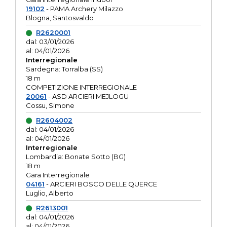
19102
- PAMA Archery Milazzo
Blogna, Santosvaldo
R2620001
dal: 03/01/2026
al: 04/01/2026
Interregionale
Sardegna: Torralba (SS)
18 m
COMPETIZIONE INTERREGIONALE
20061
- ASD ARCIERI MEJLOGU
Cossu, Simone
R2604002
dal: 04/01/2026
al: 04/01/2026
Interregionale
Lombardia: Bonate Sotto (BG)
18 m
Gara Interregionale
04161
- ARCIERI BOSCO DELLE QUERCE
Luglio, Alberto
R2613001
dal: 04/01/2026
al: 04/01/2026