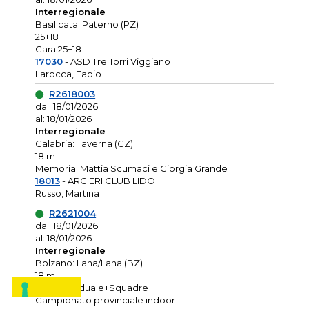
Interregionale
Basilicata: Paterno (PZ)
25+18
Gara 25+18
17030
- ASD Tre Torri Viggiano
Larocca, Fabio
R2618003
dal: 18/01/2026
al: 18/01/2026
Interregionale
Calabria: Taverna (CZ)
18 m
Memorial Mattia Scumaci e Giorgia Grande
18013
- ARCIERI CLUB LIDO
Russo, Martina
R2621004
dal: 18/01/2026
al: 18/01/2026
Interregionale
Bolzano: Lana/Lana (BZ)
18 m
O.R. Individuale+Squadre
Campionato provinciale indoor