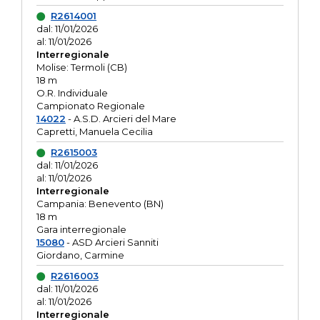
R2614001
dal: 11/01/2026
al: 11/01/2026
Interregionale
Molise: Termoli (CB)
18 m
O.R. Individuale
Campionato Regionale
14022
- A.S.D. Arcieri del Mare
Capretti, Manuela Cecilia
R2615003
dal: 11/01/2026
al: 11/01/2026
Interregionale
Campania: Benevento (BN)
18 m
Gara interregionale
15080
- ASD Arcieri Sanniti
Giordano, Carmine
R2616003
dal: 11/01/2026
al: 11/01/2026
Interregionale