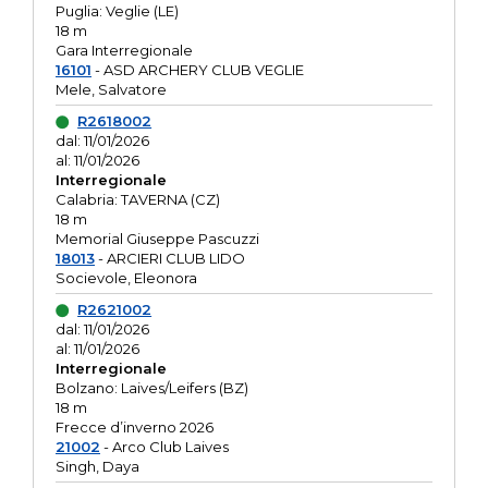
Puglia: Veglie (LE)
18 m
Gara Interregionale
16101
- ASD ARCHERY CLUB VEGLIE
Mele, Salvatore
R2618002
dal: 11/01/2026
al: 11/01/2026
Interregionale
Calabria: TAVERNA (CZ)
18 m
Memorial Giuseppe Pascuzzi
18013
- ARCIERI CLUB LIDO
Socievole, Eleonora
R2621002
dal: 11/01/2026
al: 11/01/2026
Interregionale
Bolzano: Laives/Leifers (BZ)
18 m
Frecce d’inverno 2026
21002
- Arco Club Laives
Singh, Daya