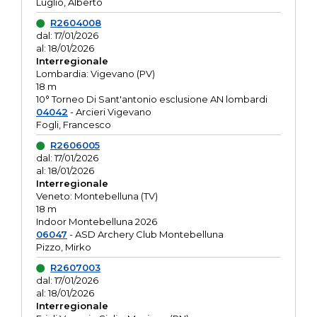
Luglio, Alberto
R2604008
dal: 17/01/2026
al: 18/01/2026
Interregionale
Lombardia: Vigevano (PV)
18 m
10° Torneo Di Sant'antonio esclusione AN lombardi
04042
- Arcieri Vigevano
Fogli, Francesco
R2606005
dal: 17/01/2026
al: 18/01/2026
Interregionale
Veneto: Montebelluna (TV)
18 m
Indoor Montebelluna 2026
06047
- ASD Archery Club Montebelluna
Pizzo, Mirko
R2607003
dal: 17/01/2026
al: 18/01/2026
Interregionale