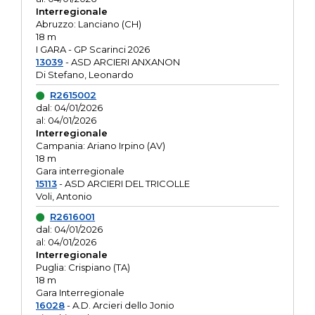
Interregionale
Abruzzo: Lanciano (CH)
18 m
I GARA - GP Scarinci 2026
13039
- ASD ARCIERI ANXANON
Di Stefano, Leonardo
R2615002
dal: 04/01/2026
al: 04/01/2026
Interregionale
Campania: Ariano Irpino (AV)
18 m
Gara interregionale
15113
- ASD ARCIERI DEL TRICOLLE
Voli, Antonio
R2616001
dal: 04/01/2026
al: 04/01/2026
Interregionale
Puglia: Crispiano (TA)
18 m
Gara Interregionale
16028
- A.D. Arcieri dello Jonio