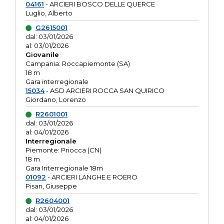
04161
- ARCIERI BOSCO DELLE QUERCE
Luglio, Alberto
G2615001
dal: 03/01/2026
al: 03/01/2026
Giovanile
Campania: Roccapiemonte (SA)
18 m
Gara interregionale
15034
- ASD ARCIERI ROCCA SAN QUIRICO
Giordano, Lorenzo
R2601001
dal: 03/01/2026
al: 04/01/2026
Interregionale
Piemonte: Priocca (CN)
18 m
Gara Interregionale 18m
01092
- ARCIERI LANGHE E ROERO
Pisan, Giuseppe
R2604001
dal: 03/01/2026
al: 04/01/2026