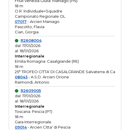
Friuli Venezia Giulia: Maniago (PN)
18 m
O.R. Individuale+Squadre
Campionato Regionale OL
07017
- Arcieri Maniago
Pascotto, Flavia
Cian, Giorgia
R2608004
dal: 17/01/2026
al: 18/01/2026
Interregionale
Emilia Romagna: Casalgrande (RE)
18 m
25° TROFEO CITTA' DI CASALGRANDE Salvaterra di Ca
08043
- A.S.D. Arcieri Orione
Raimondi, Antonio
R2609005
dal: 17/01/2026
al: 18/01/2026
Interregionale
Toscana: Pescia (PT)
18 m
Gara Interregionale
09014
- Arcieri Citta' di Pescia