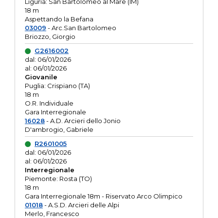
Liguria: San Bartolomeo al Mare (IM)
18 m
Aspettando la Befana
03009
- Arc.San Bartolomeo
Briozzo, Giorgio
G2616002
dal: 06/01/2026
al: 06/01/2026
Giovanile
Puglia: Crispiano (TA)
18 m
O.R. Individuale
Gara Interregionale
16028
- A.D. Arcieri dello Jonio
D'ambrogio, Gabriele
R2601005
dal: 06/01/2026
al: 06/01/2026
Interregionale
Piemonte: Rosta (TO)
18 m
Gara Interregionale 18m - Riservato Arco Olimpico
01018
- A.S.D. Arcieri delle Alpi
Merlo, Francesco