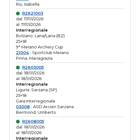
Riu, Isabella
R2621003
dal: 17/01/2026
al: 17/01/2026
Interregionale
Bolzano: Lana/Lana (BZ)
25+18
9° Merano Archery Cup
21004
- Sportclub Merano
Pinna, Mariagrazia
R2603005
dal: 18/01/2026
al: 18/01/2026
Interregionale
Liguria: Sarzana (SP)
25+18
Gara Interregionale
03008
- ASD Arcieri Sarzana
Bermond, Umberto
R2608005
dal: 18/01/2026
al: 18/01/2026
Interregionale