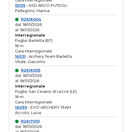
Gara interregionale
15109
- ASD ARCO PUTEOLI
Pellegrino, Marina
R2616004
dal: 18/01/2026
al: 18/01/2026
Interregionale
Puglia: Barletta (BT)
18 m
Gara Interregionale
16031
- Archery Team Barletta
Vitale, Giacomo
R2616005
dal: 18/01/2026
al: 18/01/2026
Interregionale
Puglia: San Cesario di Lecce (LE)
18 m
Gara Interregionale
16099
- EVO' ARCHERY TEAM
Accoto, Lucia
R2617001
dal: 18/01/2026
al: 18/01/2026