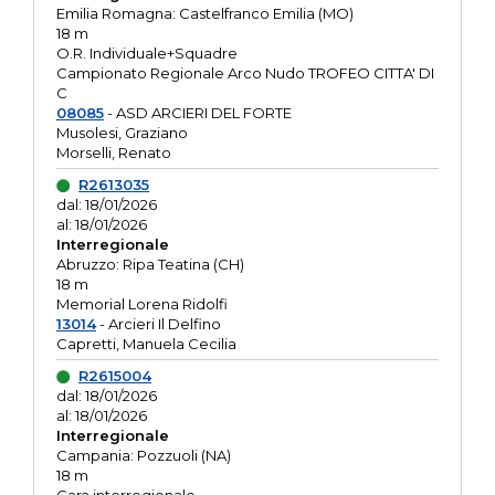
Emilia Romagna: Castelfranco Emilia (MO)
18 m
O.R. Individuale+Squadre
Campionato Regionale Arco Nudo TROFEO CITTA' DI
C
08085
- ASD ARCIERI DEL FORTE
Musolesi, Graziano
Morselli, Renato
R2613035
dal: 18/01/2026
al: 18/01/2026
Interregionale
Abruzzo: Ripa Teatina (CH)
18 m
Memorial Lorena Ridolfi
13014
- Arcieri Il Delfino
Capretti, Manuela Cecilia
R2615004
dal: 18/01/2026
al: 18/01/2026
Interregionale
Campania: Pozzuoli (NA)
18 m