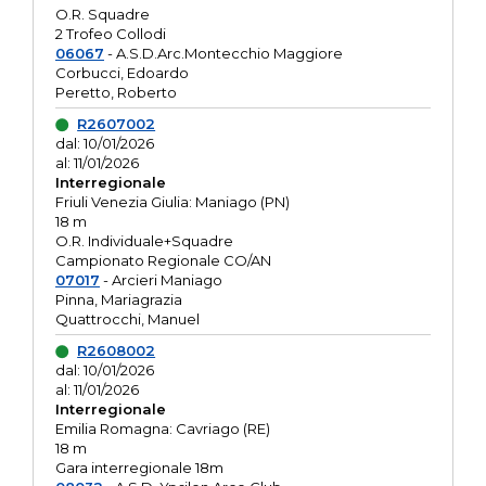
O.R. Squadre
2 Trofeo Collodi
06067
- A.S.D.Arc.Montecchio Maggiore
Corbucci, Edoardo
Peretto, Roberto
R2607002
dal: 10/01/2026
al: 11/01/2026
Interregionale
Friuli Venezia Giulia: Maniago (PN)
18 m
O.R. Individuale+Squadre
Campionato Regionale CO/AN
07017
- Arcieri Maniago
Pinna, Mariagrazia
Quattrocchi, Manuel
R2608002
dal: 10/01/2026
al: 11/01/2026
Interregionale
Emilia Romagna: Cavriago (RE)
18 m
Gara interregionale 18m