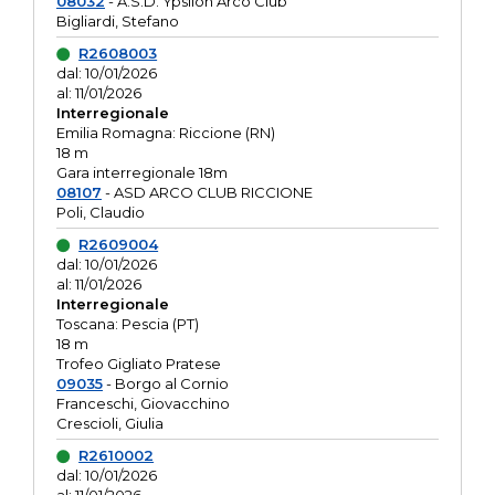
08032
- A.S.D. Ypsilon Arco Club
Bigliardi, Stefano
R2608003
dal: 10/01/2026
al: 11/01/2026
Interregionale
Emilia Romagna: Riccione (RN)
18 m
Gara interregionale 18m
08107
- ASD ARCO CLUB RICCIONE
Poli, Claudio
R2609004
dal: 10/01/2026
al: 11/01/2026
Interregionale
Toscana: Pescia (PT)
18 m
Trofeo Gigliato Pratese
09035
- Borgo al Cornio
Franceschi, Giovacchino
Crescioli, Giulia
R2610002
dal: 10/01/2026