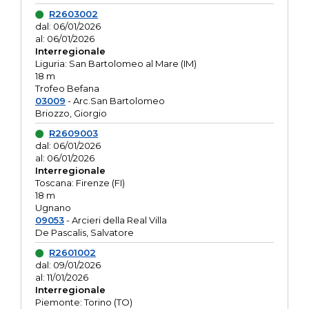
R2603002
dal: 06/01/2026
al: 06/01/2026
Interregionale
Liguria: San Bartolomeo al Mare (IM)
18 m
Trofeo Befana
03009
- Arc.San Bartolomeo
Briozzo, Giorgio
R2609003
dal: 06/01/2026
al: 06/01/2026
Interregionale
Toscana: Firenze (FI)
18 m
Ugnano
09053
- Arcieri della Real Villa
De Pascalis, Salvatore
R2601002
dal: 09/01/2026
al: 11/01/2026
Interregionale
Piemonte: Torino (TO)