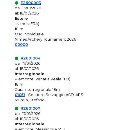
E2600003
dal: 16/01/2026
al: 18/01/2026
Estere
: Nimes (FRA)
18 m
O.R. Individuale
Nimes Archery Tournament 2026
00000
-
--
R2601004
dal: 17/01/2026
al: 18/01/2026
Interregionale
Piemonte: Venaria Reale (TO)
18 m
Gara Interregionale 18m
01051
- Sentiero Selvaggio ASD-APS
Murgia, Stefano
R2601007
dal: 17/01/2026
al: 18/01/2026
Interregionale
Piemonte: Alessandria (AL)