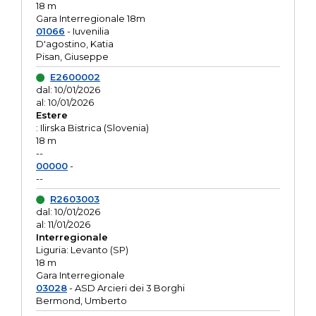
18 m
Gara Interregionale 18m
01066
- Iuvenilia
D'agostino, Katia
Pisan, Giuseppe
E2600002
dal: 10/01/2026
al: 10/01/2026
Estere
: Ilirska Bistrica (Slovenia)
18 m
--
00000
-
--
R2603003
dal: 10/01/2026
al: 11/01/2026
Interregionale
Liguria: Levanto (SP)
18 m
Gara Interregionale
03028
- ASD Arcieri dei 3 Borghi
Bermond, Umberto