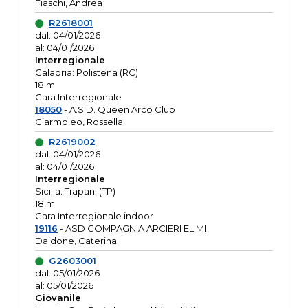
Fiaschi, Andrea
R2618001
dal: 04/01/2026
al: 04/01/2026
Interregionale
Calabria: Polistena (RC)
18 m
Gara Interregionale
18050
- A.S.D. Queen Arco Club
Giarmoleo, Rossella
R2619002
dal: 04/01/2026
al: 04/01/2026
Interregionale
Sicilia: Trapani (TP)
18 m
Gara Interregionale indoor
19116
- ASD COMPAGNIA ARCIERI ELIMI
Daidone, Caterina
G2603001
dal: 05/01/2026
al: 05/01/2026
Giovanile