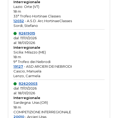
Interregionale
Lazio: Orte (VT)
18 m
33° Trofeo Hortinae Classes
12032
- A.S.D. Arc.HortinaeClasses
Sordi, Stefano
R2619015
dal: 17/01/2026
al: 18/01/2026
Interregionale
Sicilia: Milazzo (ME)
18 m
9° Trofeo dei Nebrodi
19127
- ASD ARCIERI DEI NEBRODI
Cascio, Manuela
Lenzo, Carmela
R2620003
dal: 17/01/2026
al: 18/01/2026
Interregionale
Sardegna: Uras (OR)
18 m
COMPETIZIONE INTERREGIONALE
20010
- Arcieri Uras