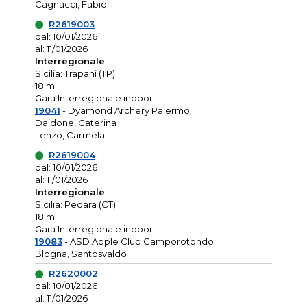
Cagnacci, Fabio
R2619003
dal: 10/01/2026
al: 11/01/2026
Interregionale
Sicilia: Trapani (TP)
18 m
Gara Interregionale indoor
19041
- Dyamond Archery Palermo
Daidone, Caterina
Lenzo, Carmela
R2619004
dal: 10/01/2026
al: 11/01/2026
Interregionale
Sicilia: Pedara (CT)
18 m
Gara Interregionale indoor
19083
- ASD Apple Club Camporotondo
Blogna, Santosvaldo
R2620002
dal: 10/01/2026
al: 11/01/2026