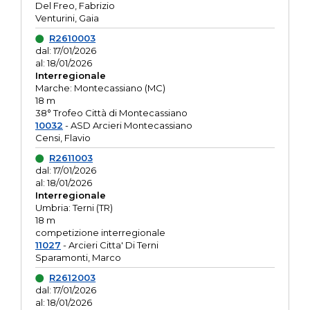
Del Freo, Fabrizio
Venturini, Gaia
R2610003
dal: 17/01/2026
al: 18/01/2026
Interregionale
Marche: Montecassiano (MC)
18 m
38° Trofeo Città di Montecassiano
10032
- ASD Arcieri Montecassiano
Censi, Flavio
R2611003
dal: 17/01/2026
al: 18/01/2026
Interregionale
Umbria: Terni (TR)
18 m
competizione interregionale
11027
- Arcieri Citta' Di Terni
Sparamonti, Marco
R2612003
dal: 17/01/2026
al: 18/01/2026