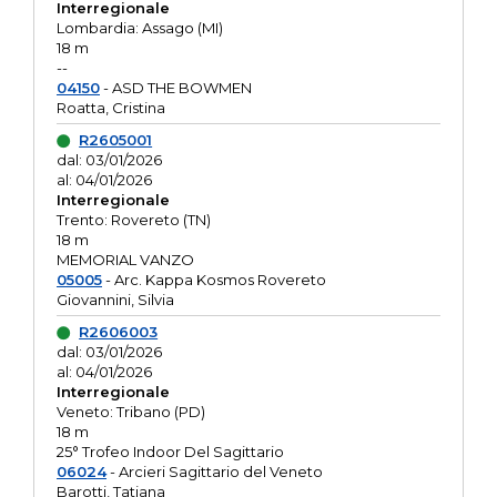
Interregionale
Lombardia: Assago (MI)
18 m
--
04150
- ASD THE BOWMEN
Roatta, Cristina
R2605001
dal: 03/01/2026
al: 04/01/2026
Interregionale
Trento: Rovereto (TN)
18 m
MEMORIAL VANZO
05005
- Arc. Kappa Kosmos Rovereto
Giovannini, Silvia
R2606003
dal: 03/01/2026
al: 04/01/2026
Interregionale
Veneto: Tribano (PD)
18 m
25° Trofeo Indoor Del Sagittario
06024
- Arcieri Sagittario del Veneto
Barotti, Tatiana