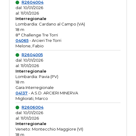
R2604004
dal: 10/01/2026
al: 11/01/2026
Interregionale
Lombardia: Cardano al Campo (VA)
18 m
8° Challenge Tre Torri
04065
- Arcieri Tre Torri
Melone, Fabio
R2604005
dal: 10/01/2026
al: 11/01/2026
Interregionale
Lombardia: Pavia (PV)
18 m
Gara Interregionale
04137
- A.S.D. ARCIERI MINERVA
Migliorati, Marco
R2606004
dal: 10/01/2026
al: 11/01/2026
Interregionale
Veneto: Montecchio Maggiore (VI)
18 m