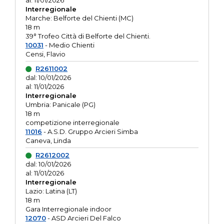
al: 11/01/2026
Interregionale
Marche: Belforte del Chienti (MC)
18 m
39° Trofeo Città di Belforte del Chienti.
10031
- Medio Chienti
Censi, Flavio
R2611002
dal: 10/01/2026
al: 11/01/2026
Interregionale
Umbria: Panicale (PG)
18 m
competizione interregionale
11016
- A.S.D. Gruppo Arcieri Simba
Caneva, Linda
R2612002
dal: 10/01/2026
al: 11/01/2026
Interregionale
Lazio: Latina (LT)
18 m
Gara Interregionale indoor
12070
- ASD Arcieri Del Falco