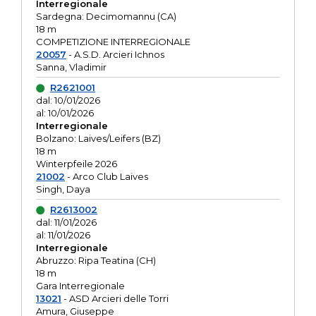
Interregionale
Sardegna: Decimomannu (CA)
18 m
COMPETIZIONE INTERREGIONALE
20057
- A.S.D. Arcieri Ichnos
Sanna, Vladimir
R2621001
dal: 10/01/2026
al: 10/01/2026
Interregionale
Bolzano: Laives/Leifers (BZ)
18 m
Winterpfeile 2026
21002
- Arco Club Laives
Singh, Daya
R2613002
dal: 11/01/2026
al: 11/01/2026
Interregionale
Abruzzo: Ripa Teatina (CH)
18 m
Gara Interregionale
13021
- ASD Arcieri delle Torri
Amura, Giuseppe