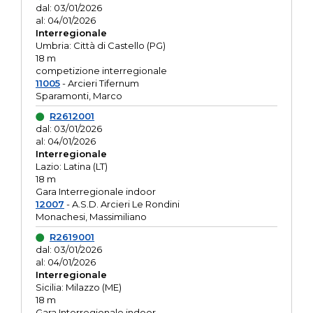
dal: 03/01/2026
al: 04/01/2026
Interregionale
Umbria: Città di Castello (PG)
18 m
competizione interregionale
11005
- Arcieri Tifernum
Sparamonti, Marco
R2612001
dal: 03/01/2026
al: 04/01/2026
Interregionale
Lazio: Latina (LT)
18 m
Gara Interregionale indoor
12007
- A.S.D. Arcieri Le Rondini
Monachesi, Massimiliano
R2619001
dal: 03/01/2026
al: 04/01/2026
Interregionale
Sicilia: Milazzo (ME)
18 m
Gara Interregionale indoor