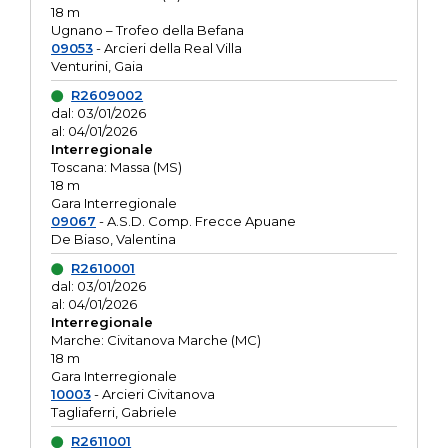
18 m
Ugnano – Trofeo della Befana
09053
- Arcieri della Real Villa
Venturini, Gaia
R2609002
dal: 03/01/2026
al: 04/01/2026
Interregionale
Toscana: Massa (MS)
18 m
Gara Interregionale
09067
- A.S.D. Comp. Frecce Apuane
De Biaso, Valentina
R2610001
dal: 03/01/2026
al: 04/01/2026
Interregionale
Marche: Civitanova Marche (MC)
18 m
Gara Interregionale
10003
- Arcieri Civitanova
Tagliaferri, Gabriele
R2611001