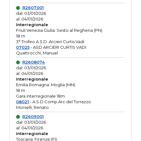
R2607001
dal: 03/01/2026
al: 04/01/2026
Interregionale
Friuli Venezia Giulia: Sesto al Reghena (PN)
18 m
3° Trofeo A.S.D. Arcieri Curtis Vadi
07025
- ASD ARCIERI CURTIS VADI
Quattrocchi, Manuel
R2608074
dal: 03/01/2026
al: 04/01/2026
Interregionale
Emilia Romagna: Moglia (MN)
18 m
Gara interregionale 18m
08021
- A.S.D.Comp.Arc.del Torrazzo
Morselli, Renato
R2609001
dal: 03/01/2026
al: 04/01/2026
Interregionale
Toscana: Firenze (FI)