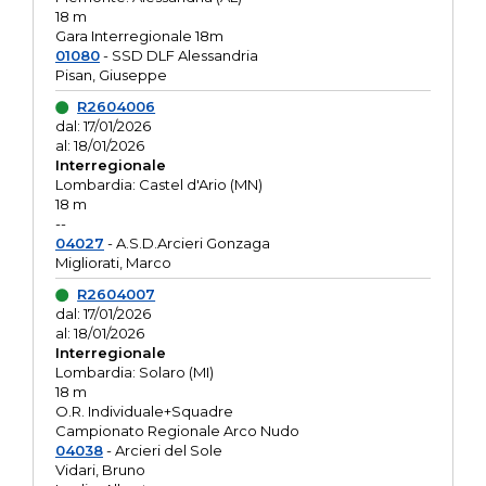
18 m
Gara Interregionale 18m
01080
- SSD DLF Alessandria
Pisan, Giuseppe
R2604006
dal: 17/01/2026
al: 18/01/2026
Interregionale
Lombardia: Castel d'Ario (MN)
18 m
--
04027
- A.S.D.Arcieri Gonzaga
Migliorati, Marco
R2604007
dal: 17/01/2026
al: 18/01/2026
Interregionale
Lombardia: Solaro (MI)
18 m
O.R. Individuale+Squadre
Campionato Regionale Arco Nudo
04038
- Arcieri del Sole
Vidari, Bruno