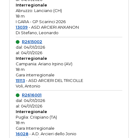
Interregionale
Abruzzo: Lanciano (CH)
18 m
I GARA - GP Scarinci 2026
13039
- ASD ARCIERI ANXANON
Di Stefano, Leonardo
R2615002
dal: 04/01/2026
al: 04/01/2026
Interregionale
Campania: Ariano Irpino (AV)
18 m
Gara interregionale
15113
- ASD ARCIERI DEL TRICOLLE
Voli, Antonio
R2616001
dal: 04/01/2026
al: 04/01/2026
Interregionale
Puglia: Crispiano (TA)
18 m
Gara Interregionale
16028
- A.D. Arcieri dello Jonio