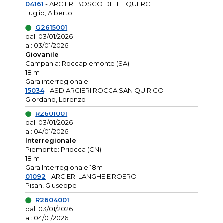
04161
- ARCIERI BOSCO DELLE QUERCE
Luglio, Alberto
G2615001
dal: 03/01/2026
al: 03/01/2026
Giovanile
Campania: Roccapiemonte (SA)
18 m
Gara interregionale
15034
- ASD ARCIERI ROCCA SAN QUIRICO
Giordano, Lorenzo
R2601001
dal: 03/01/2026
al: 04/01/2026
Interregionale
Piemonte: Priocca (CN)
18 m
Gara Interregionale 18m
01092
- ARCIERI LANGHE E ROERO
Pisan, Giuseppe
R2604001
dal: 03/01/2026
al: 04/01/2026