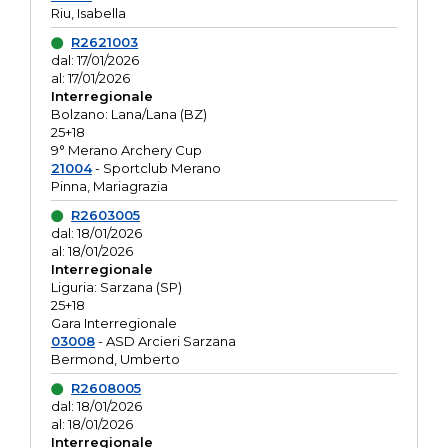
Riu, Isabella
R2621003
dal: 17/01/2026
al: 17/01/2026
Interregionale
Bolzano: Lana/Lana (BZ)
25+18
9° Merano Archery Cup
21004
- Sportclub Merano
Pinna, Mariagrazia
R2603005
dal: 18/01/2026
al: 18/01/2026
Interregionale
Liguria: Sarzana (SP)
25+18
Gara Interregionale
03008
- ASD Arcieri Sarzana
Bermond, Umberto
R2608005
dal: 18/01/2026
al: 18/01/2026
Interregionale