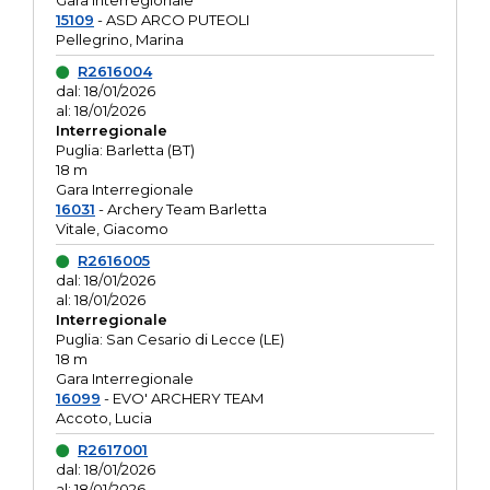
Gara interregionale
15109
- ASD ARCO PUTEOLI
Pellegrino, Marina
R2616004
dal: 18/01/2026
al: 18/01/2026
Interregionale
Puglia: Barletta (BT)
18 m
Gara Interregionale
16031
- Archery Team Barletta
Vitale, Giacomo
R2616005
dal: 18/01/2026
al: 18/01/2026
Interregionale
Puglia: San Cesario di Lecce (LE)
18 m
Gara Interregionale
16099
- EVO' ARCHERY TEAM
Accoto, Lucia
R2617001
dal: 18/01/2026
al: 18/01/2026