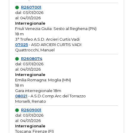
R2607001
dal: 03/01/2026
al: 04/01/2026
Interregionale
Friuli Venezia Giulia: Sesto al Reghena (PN)
18 m
3° Trofeo A.S.D. Arcieri Curtis Vadi
07025
- ASD ARCIERI CURTIS VADI
Quattrocchi, Manuel
R2608074
dal: 03/01/2026
al: 04/01/2026
Interregionale
Emilia Romagna: Moglia (MN)
18 m
Gara interregionale 18m
08021
- A.S.D.Comp.Arc.del Torrazzo
Morselli, Renato
R2609001
dal: 03/01/2026
al: 04/01/2026
Interregionale
Toscana: Firenze (FI)