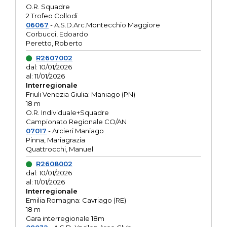
O.R. Squadre
2 Trofeo Collodi
06067
- A.S.D.Arc.Montecchio Maggiore
Corbucci, Edoardo
Peretto, Roberto
R2607002
dal: 10/01/2026
al: 11/01/2026
Interregionale
Friuli Venezia Giulia: Maniago (PN)
18 m
O.R. Individuale+Squadre
Campionato Regionale CO/AN
07017
- Arcieri Maniago
Pinna, Mariagrazia
Quattrocchi, Manuel
R2608002
dal: 10/01/2026
al: 11/01/2026
Interregionale
Emilia Romagna: Cavriago (RE)
18 m
Gara interregionale 18m