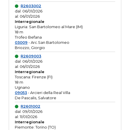
R2603002
dal: 06/01/2026
al: 06/01/2026
Interregionale
Liguria: San Bartolomeo al Mare (IM)
18 m
Trofeo Befana
03009
- Arc.San Bartolomeo
Briozzo, Giorgio
R2609003
dal: 06/01/2026
al: 06/01/2026
Interregionale
Toscana: Firenze (FI)
18 m
Ugnano
09053
- Arcieri della Real Villa
De Pascalis, Salvatore
R2601002
dal: 09/01/2026
al: 11/01/2026
Interregionale
Piemonte: Torino (TO)