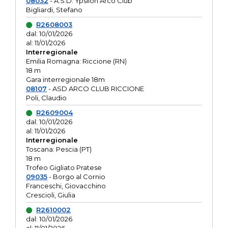
08032
- A.S.D. Ypsilon Arco Club
Bigliardi, Stefano
R2608003
dal: 10/01/2026
al: 11/01/2026
Interregionale
Emilia Romagna: Riccione (RN)
18 m
Gara interregionale 18m
08107
- ASD ARCO CLUB RICCIONE
Poli, Claudio
R2609004
dal: 10/01/2026
al: 11/01/2026
Interregionale
Toscana: Pescia (PT)
18 m
Trofeo Gigliato Pratese
09035
- Borgo al Cornio
Franceschi, Giovacchino
Crescioli, Giulia
R2610002
dal: 10/01/2026