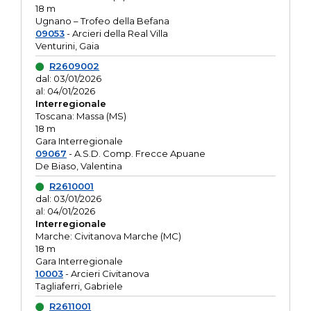
18 m
Ugnano – Trofeo della Befana
09053
- Arcieri della Real Villa
Venturini, Gaia
R2609002
dal: 03/01/2026
al: 04/01/2026
Interregionale
Toscana: Massa (MS)
18 m
Gara Interregionale
09067
- A.S.D. Comp. Frecce Apuane
De Biaso, Valentina
R2610001
dal: 03/01/2026
al: 04/01/2026
Interregionale
Marche: Civitanova Marche (MC)
18 m
Gara Interregionale
10003
- Arcieri Civitanova
Tagliaferri, Gabriele
R2611001