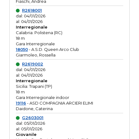
Fiaschi, Andrea
R2618001
dal: 04/01/2026
al: 04/01/2026
Interregionale
Calabria: Polistena (RC)
18 m
Gara Interregionale
18050
- A.S.D. Queen Arco Club
Giarmoleo, Rossella
R2619002
dal: 04/01/2026
al: 04/01/2026
Interregionale
Sicilia: Trapani (TP)
18 m
Gara Interregionale indoor
19116
- ASD COMPAGNIA ARCIERI ELIMI
Daidone, Caterina
G2603001
dal: 05/01/2026
al: 05/01/2026
Giovanile