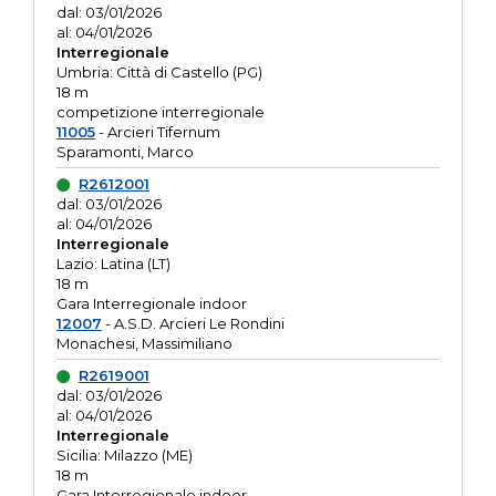
dal: 03/01/2026
al: 04/01/2026
Interregionale
Umbria: Città di Castello (PG)
18 m
competizione interregionale
11005
- Arcieri Tifernum
Sparamonti, Marco
R2612001
dal: 03/01/2026
al: 04/01/2026
Interregionale
Lazio: Latina (LT)
18 m
Gara Interregionale indoor
12007
- A.S.D. Arcieri Le Rondini
Monachesi, Massimiliano
R2619001
dal: 03/01/2026
al: 04/01/2026
Interregionale
Sicilia: Milazzo (ME)
18 m
Gara Interregionale indoor