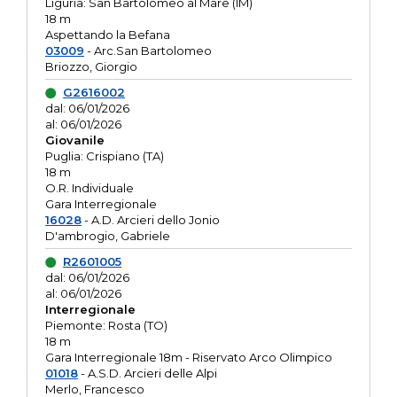
Liguria: San Bartolomeo al Mare (IM)
18 m
Aspettando la Befana
03009
- Arc.San Bartolomeo
Briozzo, Giorgio
G2616002
dal: 06/01/2026
al: 06/01/2026
Giovanile
Puglia: Crispiano (TA)
18 m
O.R. Individuale
Gara Interregionale
16028
- A.D. Arcieri dello Jonio
D'ambrogio, Gabriele
R2601005
dal: 06/01/2026
al: 06/01/2026
Interregionale
Piemonte: Rosta (TO)
18 m
Gara Interregionale 18m - Riservato Arco Olimpico
01018
- A.S.D. Arcieri delle Alpi
Merlo, Francesco