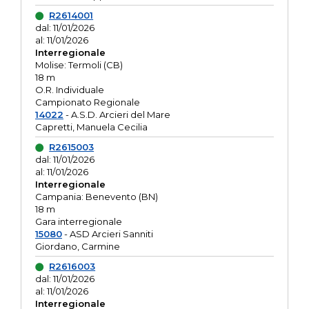
R2614001
dal: 11/01/2026
al: 11/01/2026
Interregionale
Molise: Termoli (CB)
18 m
O.R. Individuale
Campionato Regionale
14022
- A.S.D. Arcieri del Mare
Capretti, Manuela Cecilia
R2615003
dal: 11/01/2026
al: 11/01/2026
Interregionale
Campania: Benevento (BN)
18 m
Gara interregionale
15080
- ASD Arcieri Sanniti
Giordano, Carmine
R2616003
dal: 11/01/2026
al: 11/01/2026
Interregionale