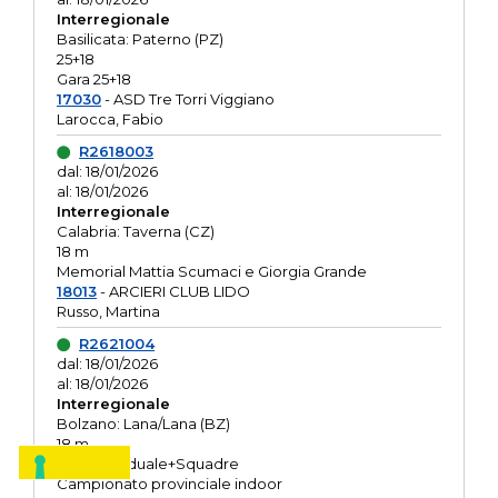
Interregionale
Basilicata: Paterno (PZ)
25+18
Gara 25+18
17030
- ASD Tre Torri Viggiano
Larocca, Fabio
R2618003
dal: 18/01/2026
al: 18/01/2026
Interregionale
Calabria: Taverna (CZ)
18 m
Memorial Mattia Scumaci e Giorgia Grande
18013
- ARCIERI CLUB LIDO
Russo, Martina
R2621004
dal: 18/01/2026
al: 18/01/2026
Interregionale
Bolzano: Lana/Lana (BZ)
18 m
O.R. Individuale+Squadre
Campionato provinciale indoor