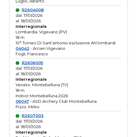
Luglio, Alberto
R2604008
dal: 17/01/2026
al: 18/01/2026
Interregionale
Lombardia: Vigevano (PV)
18 m
10° Torneo Di Sant'antonio esclusione AN lombardi
04042
- Arcieri Vigevano
Fogli, Francesco
R2606005
dal: 17/01/2026
al: 18/01/2026
Interregionale
Veneto: Montebelluna (TV)
18 m
Indoor Montebelluna 2026
06047
- ASD Archery Club Montebelluna
Pizzo, Mirko
R2607003
dal: 17/01/2026
al: 18/01/2026
Interregionale