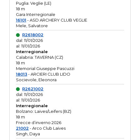
Puglia: Veglie (LE)
18 m
Gara Interregionale
16101
- ASD ARCHERY CLUB VEGLIE
Mele, Salvatore
R2618002
dal: 11/01/2026
al: 11/01/2026
Interregionale
Calabria: TAVERNA (CZ)
18 m
Memorial Giuseppe Pascuzzi
18013
- ARCIERI CLUB LIDO
Socievole, Eleonora
R2621002
dal: 11/01/2026
al: 11/01/2026
Interregionale
Bolzano: Laives/Leifers (BZ)
18 m
Frecce d’inverno 2026
21002
- Arco Club Laives
Singh, Daya