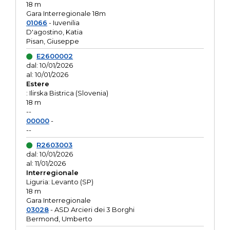
18 m
Gara Interregionale 18m
01066
- Iuvenilia
D'agostino, Katia
Pisan, Giuseppe
E2600002
dal: 10/01/2026
al: 10/01/2026
Estere
: Ilirska Bistrica (Slovenia)
18 m
--
00000
-
--
R2603003
dal: 10/01/2026
al: 11/01/2026
Interregionale
Liguria: Levanto (SP)
18 m
Gara Interregionale
03028
- ASD Arcieri dei 3 Borghi
Bermond, Umberto