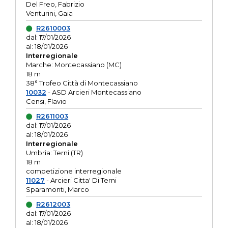
Del Freo, Fabrizio
Venturini, Gaia
R2610003
dal: 17/01/2026
al: 18/01/2026
Interregionale
Marche: Montecassiano (MC)
18 m
38° Trofeo Città di Montecassiano
10032
- ASD Arcieri Montecassiano
Censi, Flavio
R2611003
dal: 17/01/2026
al: 18/01/2026
Interregionale
Umbria: Terni (TR)
18 m
competizione interregionale
11027
- Arcieri Citta' Di Terni
Sparamonti, Marco
R2612003
dal: 17/01/2026
al: 18/01/2026