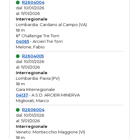
R2604004
dal: 10/01/2026
al: 11/01/2026
Interregionale
Lombardia: Cardano al Campo (VA)
18 m
8° Challenge Tre Torri
04065
- Arcieri Tre Torri
Melone, Fabio
R2604005
dal: 10/01/2026
al: 11/01/2026
Interregionale
Lombardia: Pavia (PV)
18 m
Gara Interregionale
04137
- A.S.D. ARCIERI MINERVA
Migliorati, Marco
R2606004
dal: 10/01/2026
al: 11/01/2026
Interregionale
Veneto: Montecchio Maggiore (VI)
18 m