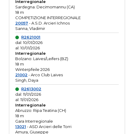
Interregionale
Sardegna: Decimomannu (CA)
18 m
COMPETIZIONE INTERREGIONALE
20057
- A.S.D. Arcieri Ichnos
Sanna, Vladimir
R2621001
dal: 10/01/2026
al: 10/01/2026
Interregionale
Bolzano: Laives/Leifers (BZ)
18 m
Winterpfeile 2026
21002
- Arco Club Laives
Singh, Daya
R2613002
dal: 11/01/2026
al: 11/01/2026
Interregionale
Abruzzo: Ripa Teatina (CH)
18 m
Gara Interregionale
13021
- ASD Arcieri delle Torri
Amura, Giuseppe