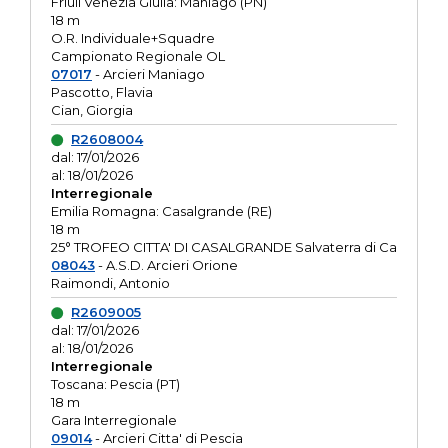
Friuli Venezia Giulia: Maniago (PN)
18 m
O.R. Individuale+Squadre
Campionato Regionale OL
07017
- Arcieri Maniago
Pascotto, Flavia
Cian, Giorgia
R2608004
dal: 17/01/2026
al: 18/01/2026
Interregionale
Emilia Romagna: Casalgrande (RE)
18 m
25° TROFEO CITTA' DI CASALGRANDE Salvaterra di Ca
08043
- A.S.D. Arcieri Orione
Raimondi, Antonio
R2609005
dal: 17/01/2026
al: 18/01/2026
Interregionale
Toscana: Pescia (PT)
18 m
Gara Interregionale
09014
- Arcieri Citta' di Pescia