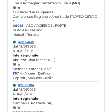
Emilia Romagna: Castelfranco Emilia (MO)
18 m
O.R. Individuale+Squadre
Campionato Regionale Arco Nudo TROFEO CITTA' DI
C
08085
- ASD ARCIERI DEL FORTE
Musolesi, Graziano
Morselli, Renato
R2613035
dal: 18/01/2026
al: 18/01/2026
Interregionale
Abruzzo: Ripa Teatina (CH)
18 m
Memorial Lorena Ridolfi
13014
- Arcieri Il Delfino
Capretti, Manuela Cecilia
R2615004
dal: 18/01/2026
al: 18/01/2026
Interregionale
Campania: Pozzuoli (NA)
18 m