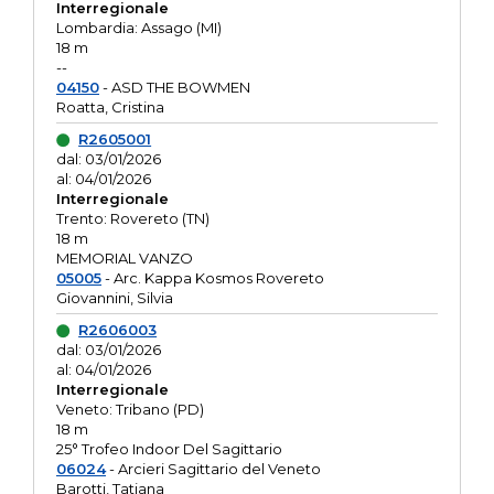
Interregionale
Lombardia: Assago (MI)
18 m
--
04150
- ASD THE BOWMEN
Roatta, Cristina
R2605001
dal: 03/01/2026
al: 04/01/2026
Interregionale
Trento: Rovereto (TN)
18 m
MEMORIAL VANZO
05005
- Arc. Kappa Kosmos Rovereto
Giovannini, Silvia
R2606003
dal: 03/01/2026
al: 04/01/2026
Interregionale
Veneto: Tribano (PD)
18 m
25° Trofeo Indoor Del Sagittario
06024
- Arcieri Sagittario del Veneto
Barotti, Tatiana