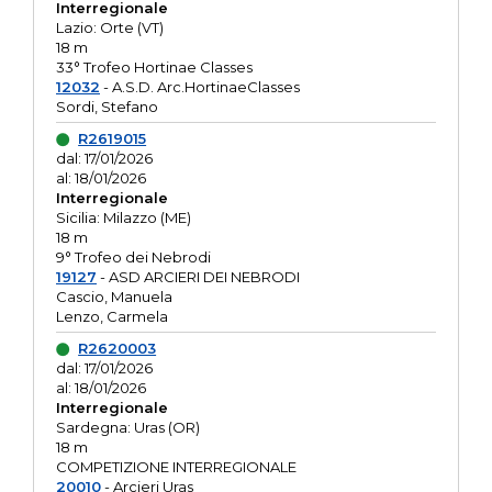
Interregionale
Lazio: Orte (VT)
18 m
33° Trofeo Hortinae Classes
12032
- A.S.D. Arc.HortinaeClasses
Sordi, Stefano
R2619015
dal: 17/01/2026
al: 18/01/2026
Interregionale
Sicilia: Milazzo (ME)
18 m
9° Trofeo dei Nebrodi
19127
- ASD ARCIERI DEI NEBRODI
Cascio, Manuela
Lenzo, Carmela
R2620003
dal: 17/01/2026
al: 18/01/2026
Interregionale
Sardegna: Uras (OR)
18 m
COMPETIZIONE INTERREGIONALE
20010
- Arcieri Uras