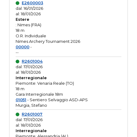
E2600003
dal: 16/01/2026
al: 18/01/2026
Estere
: Nimes (FRA)
18 m
O.R. Individuale
Nimes Archery Tournament 2026
00000
-
--
R2601004
dal: 17/01/2026
al: 18/01/2026
Interregionale
Piemonte: Venaria Reale (TO)
18 m
Gara Interregionale 18m
01051
- Sentiero Selvaggio ASD-APS
Murgia, Stefano
R2601007
dal: 17/01/2026
al: 18/01/2026
Interregionale
Piemonte: Alessandria (AL)