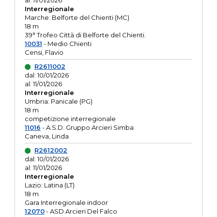
al: 11/01/2026
Interregionale
Marche: Belforte del Chienti (MC)
18 m
39° Trofeo Città di Belforte del Chienti.
10031
- Medio Chienti
Censi, Flavio
R2611002
dal: 10/01/2026
al: 11/01/2026
Interregionale
Umbria: Panicale (PG)
18 m
competizione interregionale
11016
- A.S.D. Gruppo Arcieri Simba
Caneva, Linda
R2612002
dal: 10/01/2026
al: 11/01/2026
Interregionale
Lazio: Latina (LT)
18 m
Gara Interregionale indoor
12070
- ASD Arcieri Del Falco