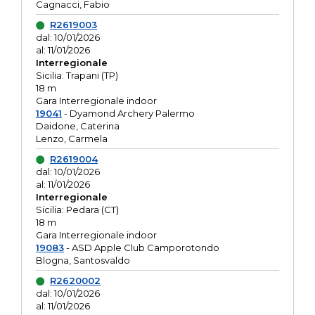
Cagnacci, Fabio
R2619003
dal: 10/01/2026
al: 11/01/2026
Interregionale
Sicilia: Trapani (TP)
18 m
Gara Interregionale indoor
19041
- Dyamond Archery Palermo
Daidone, Caterina
Lenzo, Carmela
R2619004
dal: 10/01/2026
al: 11/01/2026
Interregionale
Sicilia: Pedara (CT)
18 m
Gara Interregionale indoor
19083
- ASD Apple Club Camporotondo
Blogna, Santosvaldo
R2620002
dal: 10/01/2026
al: 11/01/2026