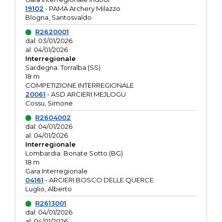
19102
- PAMA Archery Milazzo
Blogna, Santosvaldo
R2620001
dal: 03/01/2026
al: 04/01/2026
Interregionale
Sardegna: Torralba (SS)
18 m
COMPETIZIONE INTERREGIONALE
20061
- ASD ARCIERI MEJLOGU
Cossu, Simone
R2604002
dal: 04/01/2026
al: 04/01/2026
Interregionale
Lombardia: Bonate Sotto (BG)
18 m
Gara Interregionale
04161
- ARCIERI BOSCO DELLE QUERCE
Luglio, Alberto
R2613001
dal: 04/01/2026
al: 04/01/2026