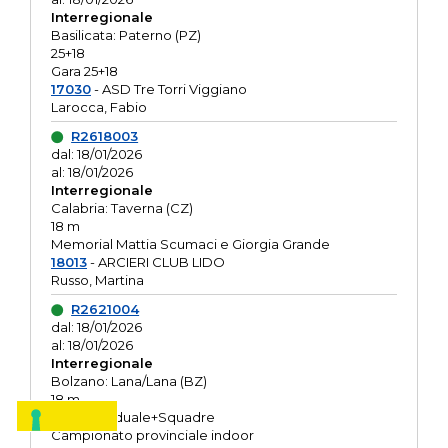
Interregionale
Basilicata: Paterno (PZ)
25+18
Gara 25+18
17030
- ASD Tre Torri Viggiano
Larocca, Fabio
R2618003
dal: 18/01/2026
al: 18/01/2026
Interregionale
Calabria: Taverna (CZ)
18 m
Memorial Mattia Scumaci e Giorgia Grande
18013
- ARCIERI CLUB LIDO
Russo, Martina
R2621004
dal: 18/01/2026
al: 18/01/2026
Interregionale
Bolzano: Lana/Lana (BZ)
18 m
O.R. Individuale+Squadre
Campionato provinciale indoor