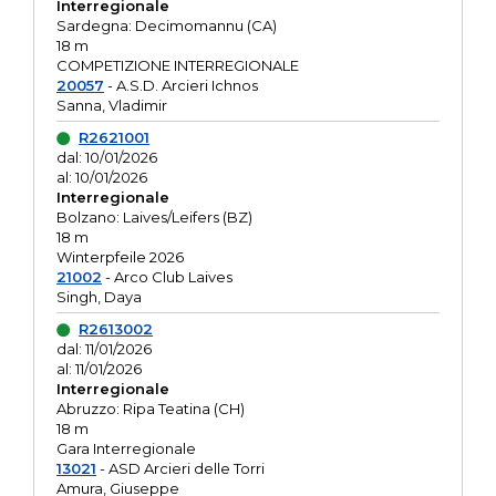
Interregionale
Sardegna: Decimomannu (CA)
18 m
COMPETIZIONE INTERREGIONALE
20057
- A.S.D. Arcieri Ichnos
Sanna, Vladimir
R2621001
dal: 10/01/2026
al: 10/01/2026
Interregionale
Bolzano: Laives/Leifers (BZ)
18 m
Winterpfeile 2026
21002
- Arco Club Laives
Singh, Daya
R2613002
dal: 11/01/2026
al: 11/01/2026
Interregionale
Abruzzo: Ripa Teatina (CH)
18 m
Gara Interregionale
13021
- ASD Arcieri delle Torri
Amura, Giuseppe