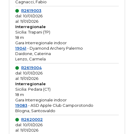
Cagnacci, Fabio
R2619003
dal: 10/01/2026
al: 11/01/2026
Interregionale
Sicilia: Trapani (TP)
18 m
Gara Interregionale indoor
19041
- Dyamond Archery Palermo
Daidone, Caterina
Lenzo, Carmela
R2619004
dal: 10/01/2026
al: 11/01/2026
Interregionale
Sicilia: Pedara (CT)
18 m
Gara Interregionale indoor
19083
- ASD Apple Club Camporotondo
Blogna, Santosvaldo
R2620002
dal: 10/01/2026
al: 11/01/2026