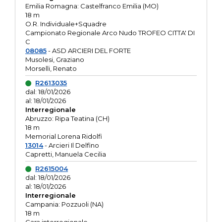
Emilia Romagna: Castelfranco Emilia (MO)
18 m
O.R. Individuale+Squadre
Campionato Regionale Arco Nudo TROFEO CITTA' DI
C
08085
- ASD ARCIERI DEL FORTE
Musolesi, Graziano
Morselli, Renato
R2613035
dal: 18/01/2026
al: 18/01/2026
Interregionale
Abruzzo: Ripa Teatina (CH)
18 m
Memorial Lorena Ridolfi
13014
- Arcieri Il Delfino
Capretti, Manuela Cecilia
R2615004
dal: 18/01/2026
al: 18/01/2026
Interregionale
Campania: Pozzuoli (NA)
18 m