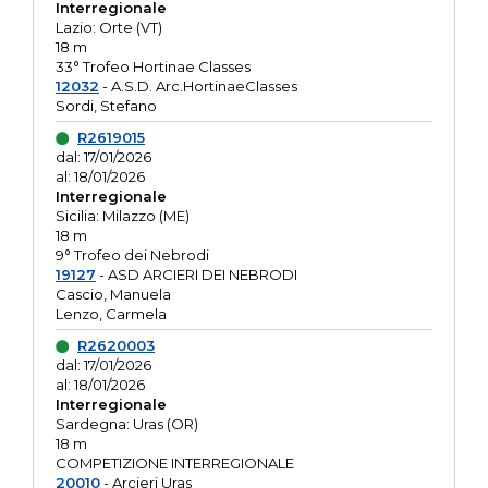
Interregionale
Lazio: Orte (VT)
18 m
33° Trofeo Hortinae Classes
12032
- A.S.D. Arc.HortinaeClasses
Sordi, Stefano
R2619015
dal: 17/01/2026
al: 18/01/2026
Interregionale
Sicilia: Milazzo (ME)
18 m
9° Trofeo dei Nebrodi
19127
- ASD ARCIERI DEI NEBRODI
Cascio, Manuela
Lenzo, Carmela
R2620003
dal: 17/01/2026
al: 18/01/2026
Interregionale
Sardegna: Uras (OR)
18 m
COMPETIZIONE INTERREGIONALE
20010
- Arcieri Uras