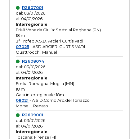
R2607001
dal: 03/01/2026
al: 04/01/2026
Interregionale
Friuli Venezia Giulia: Sesto al Reghena (PN)
18 m
3° Trofeo A.S.D. Arcieri Curtis Vadi
07025
- ASD ARCIERI CURTIS VADI
Quattrocchi, Manuel
R2608074
dal: 03/01/2026
al: 04/01/2026
Interregionale
Emilia Romagna: Moglia (MN)
18 m
Gara interregionale 18m
08021
- A.S.D.Comp.Arc.del Torrazzo
Morselli, Renato
R2609001
dal: 03/01/2026
al: 04/01/2026
Interregionale
Toscana: Firenze (FI)