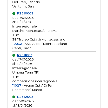
Del Freo, Fabrizio
Venturini, Gaia
R2610003
dal: 17/01/2026
al: 18/01/2026
Interregionale
Marche: Montecassiano (MC)
18 m
38° Trofeo Città di Montecassiano
10032
- ASD Arcieri Montecassiano
Censi, Flavio
R2611003
dal: 17/01/2026
al: 18/01/2026
Interregionale
Umbria: Terni (TR)
18 m
competizione interregionale
11027
- Arcieri Citta' Di Terni
Sparamonti, Marco
R2612003
dal: 17/01/2026
al: 18/01/2026