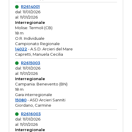
R2614001
dal: 11/01/2026
al: 11/01/2026
Interregionale
Molise: Termoli (CB)
18 m
O.R. Individuale
Campionato Regionale
14022
- A.S.D. Arcieri del Mare
Capretti, Manuela Cecilia
R2615003
dal: 11/01/2026
al: 11/01/2026
Interregionale
Campania: Benevento (BN)
18 m
Gara interregionale
15080
- ASD Arcieri Sanniti
Giordano, Carmine
R2616003
dal: 11/01/2026
al: 11/01/2026
Interregionale