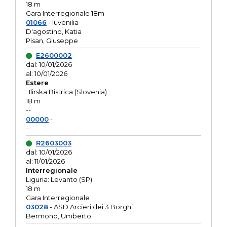
18 m
Gara Interregionale 18m
01066
- Iuvenilia
D'agostino, Katia
Pisan, Giuseppe
E2600002
dal: 10/01/2026
al: 10/01/2026
Estere
: Ilirska Bistrica (Slovenia)
18 m
--
00000
-
--
R2603003
dal: 10/01/2026
al: 11/01/2026
Interregionale
Liguria: Levanto (SP)
18 m
Gara Interregionale
03028
- ASD Arcieri dei 3 Borghi
Bermond, Umberto