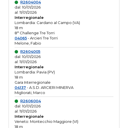
R2604004
dal: 10/01/2026
al: 11/01/2026
Interregionale
Lombardia: Cardano al Campo (VA)
18 m
8° Challenge Tre Torri
04065
- Arcieri Tre Torri
Melone, Fabio
R2604005
dal: 10/01/2026
al: 11/01/2026
Interregionale
Lombardia: Pavia (PV)
18 m
Gara Interregionale
04137
- A.S.D. ARCIERI MINERVA
Migliorati, Marco
R2606004
dal: 10/01/2026
al: 11/01/2026
Interregionale
Veneto: Montecchio Maggiore (VI)
18 m