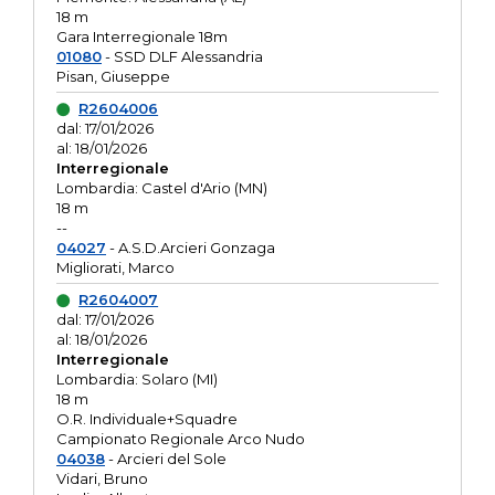
18 m
Gara Interregionale 18m
01080
- SSD DLF Alessandria
Pisan, Giuseppe
R2604006
dal: 17/01/2026
al: 18/01/2026
Interregionale
Lombardia: Castel d'Ario (MN)
18 m
--
04027
- A.S.D.Arcieri Gonzaga
Migliorati, Marco
R2604007
dal: 17/01/2026
al: 18/01/2026
Interregionale
Lombardia: Solaro (MI)
18 m
O.R. Individuale+Squadre
Campionato Regionale Arco Nudo
04038
- Arcieri del Sole
Vidari, Bruno