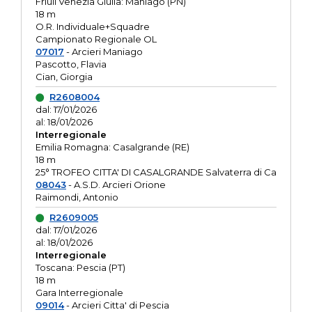
Friuli Venezia Giulia: Maniago (PN)
18 m
O.R. Individuale+Squadre
Campionato Regionale OL
07017
- Arcieri Maniago
Pascotto, Flavia
Cian, Giorgia
R2608004
dal: 17/01/2026
al: 18/01/2026
Interregionale
Emilia Romagna: Casalgrande (RE)
18 m
25° TROFEO CITTA' DI CASALGRANDE Salvaterra di Ca
08043
- A.S.D. Arcieri Orione
Raimondi, Antonio
R2609005
dal: 17/01/2026
al: 18/01/2026
Interregionale
Toscana: Pescia (PT)
18 m
Gara Interregionale
09014
- Arcieri Citta' di Pescia