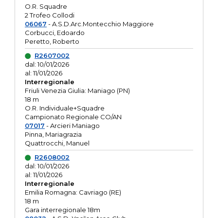
O.R. Squadre
2 Trofeo Collodi
06067
- A.S.D.Arc.Montecchio Maggiore
Corbucci, Edoardo
Peretto, Roberto
R2607002
dal: 10/01/2026
al: 11/01/2026
Interregionale
Friuli Venezia Giulia: Maniago (PN)
18 m
O.R. Individuale+Squadre
Campionato Regionale CO/AN
07017
- Arcieri Maniago
Pinna, Mariagrazia
Quattrocchi, Manuel
R2608002
dal: 10/01/2026
al: 11/01/2026
Interregionale
Emilia Romagna: Cavriago (RE)
18 m
Gara interregionale 18m