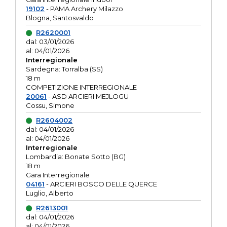
19102
- PAMA Archery Milazzo
Blogna, Santosvaldo
R2620001
dal: 03/01/2026
al: 04/01/2026
Interregionale
Sardegna: Torralba (SS)
18 m
COMPETIZIONE INTERREGIONALE
20061
- ASD ARCIERI MEJLOGU
Cossu, Simone
R2604002
dal: 04/01/2026
al: 04/01/2026
Interregionale
Lombardia: Bonate Sotto (BG)
18 m
Gara Interregionale
04161
- ARCIERI BOSCO DELLE QUERCE
Luglio, Alberto
R2613001
dal: 04/01/2026
al: 04/01/2026