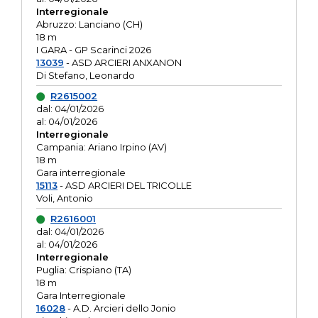
Interregionale
Abruzzo: Lanciano (CH)
18 m
I GARA - GP Scarinci 2026
13039
- ASD ARCIERI ANXANON
Di Stefano, Leonardo
R2615002
dal: 04/01/2026
al: 04/01/2026
Interregionale
Campania: Ariano Irpino (AV)
18 m
Gara interregionale
15113
- ASD ARCIERI DEL TRICOLLE
Voli, Antonio
R2616001
dal: 04/01/2026
al: 04/01/2026
Interregionale
Puglia: Crispiano (TA)
18 m
Gara Interregionale
16028
- A.D. Arcieri dello Jonio