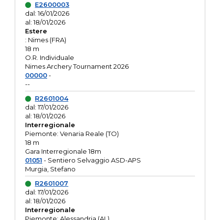
E2600003
dal: 16/01/2026
al: 18/01/2026
Estere
: Nimes (FRA)
18 m
O.R. Individuale
Nimes Archery Tournament 2026
00000
-
--
R2601004
dal: 17/01/2026
al: 18/01/2026
Interregionale
Piemonte: Venaria Reale (TO)
18 m
Gara Interregionale 18m
01051
- Sentiero Selvaggio ASD-APS
Murgia, Stefano
R2601007
dal: 17/01/2026
al: 18/01/2026
Interregionale
Piemonte: Alessandria (AL)