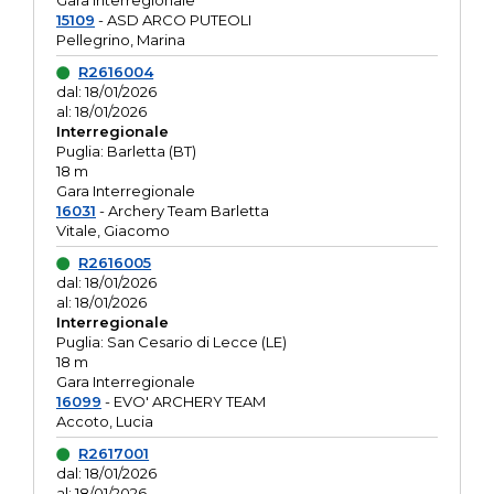
Gara interregionale
15109
- ASD ARCO PUTEOLI
Pellegrino, Marina
R2616004
dal: 18/01/2026
al: 18/01/2026
Interregionale
Puglia: Barletta (BT)
18 m
Gara Interregionale
16031
- Archery Team Barletta
Vitale, Giacomo
R2616005
dal: 18/01/2026
al: 18/01/2026
Interregionale
Puglia: San Cesario di Lecce (LE)
18 m
Gara Interregionale
16099
- EVO' ARCHERY TEAM
Accoto, Lucia
R2617001
dal: 18/01/2026
al: 18/01/2026