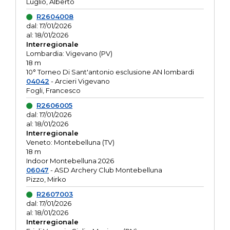
Luglio, Alberto
R2604008
dal: 17/01/2026
al: 18/01/2026
Interregionale
Lombardia: Vigevano (PV)
18 m
10° Torneo Di Sant'antonio esclusione AN lombardi
04042
- Arcieri Vigevano
Fogli, Francesco
R2606005
dal: 17/01/2026
al: 18/01/2026
Interregionale
Veneto: Montebelluna (TV)
18 m
Indoor Montebelluna 2026
06047
- ASD Archery Club Montebelluna
Pizzo, Mirko
R2607003
dal: 17/01/2026
al: 18/01/2026
Interregionale