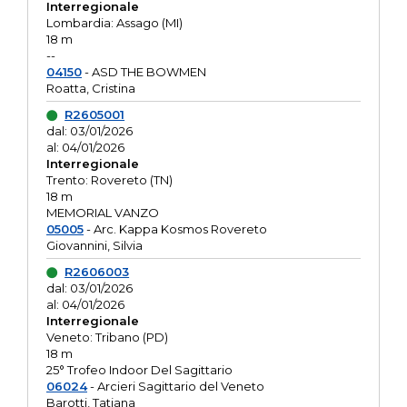
Interregionale
Lombardia: Assago (MI)
18 m
--
04150
- ASD THE BOWMEN
Roatta, Cristina
R2605001
dal: 03/01/2026
al: 04/01/2026
Interregionale
Trento: Rovereto (TN)
18 m
MEMORIAL VANZO
05005
- Arc. Kappa Kosmos Rovereto
Giovannini, Silvia
R2606003
dal: 03/01/2026
al: 04/01/2026
Interregionale
Veneto: Tribano (PD)
18 m
25° Trofeo Indoor Del Sagittario
06024
- Arcieri Sagittario del Veneto
Barotti, Tatiana