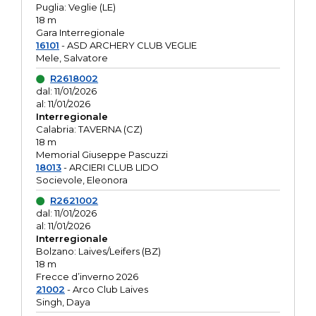
Puglia: Veglie (LE)
18 m
Gara Interregionale
16101
- ASD ARCHERY CLUB VEGLIE
Mele, Salvatore
R2618002
dal: 11/01/2026
al: 11/01/2026
Interregionale
Calabria: TAVERNA (CZ)
18 m
Memorial Giuseppe Pascuzzi
18013
- ARCIERI CLUB LIDO
Socievole, Eleonora
R2621002
dal: 11/01/2026
al: 11/01/2026
Interregionale
Bolzano: Laives/Leifers (BZ)
18 m
Frecce d’inverno 2026
21002
- Arco Club Laives
Singh, Daya