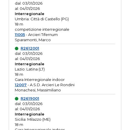
dal: 03/01/2026
al: 04/01/2026
Interregionale
Umbria: Città di Castello (PG)
18 m
competizione interregionale
11005
- Arcieri Tifernum
Sparamonti, Marco
R2612001
dal: 03/01/2026
al: 04/01/2026
Interregionale
Lazio: Latina (LT)
18 m
Gara Interregionale indoor
12007
- A.S.D. Arcieri Le Rondini
Monachesi, Massimiliano
R2619001
dal: 03/01/2026
al: 04/01/2026
Interregionale
Sicilia: Milazzo (ME)
18 m
Gara Interregionale indoor