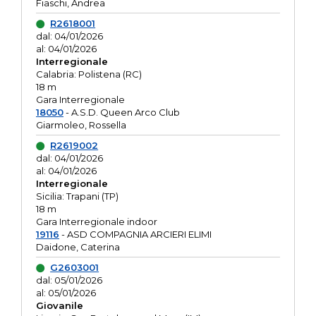
Fiaschi, Andrea
R2618001
dal: 04/01/2026
al: 04/01/2026
Interregionale
Calabria: Polistena (RC)
18 m
Gara Interregionale
18050
- A.S.D. Queen Arco Club
Giarmoleo, Rossella
R2619002
dal: 04/01/2026
al: 04/01/2026
Interregionale
Sicilia: Trapani (TP)
18 m
Gara Interregionale indoor
19116
- ASD COMPAGNIA ARCIERI ELIMI
Daidone, Caterina
G2603001
dal: 05/01/2026
al: 05/01/2026
Giovanile