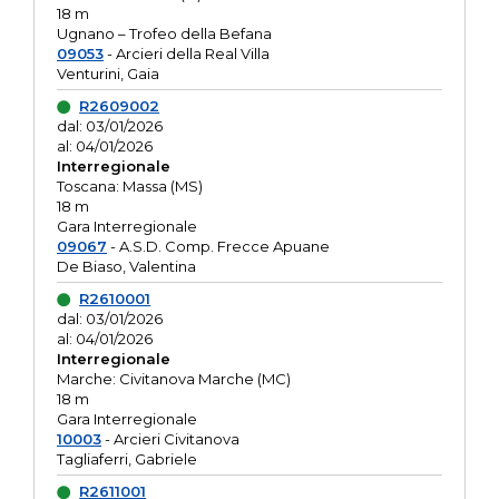
18 m
Ugnano – Trofeo della Befana
09053
- Arcieri della Real Villa
Venturini, Gaia
R2609002
dal: 03/01/2026
al: 04/01/2026
Interregionale
Toscana: Massa (MS)
18 m
Gara Interregionale
09067
- A.S.D. Comp. Frecce Apuane
De Biaso, Valentina
R2610001
dal: 03/01/2026
al: 04/01/2026
Interregionale
Marche: Civitanova Marche (MC)
18 m
Gara Interregionale
10003
- Arcieri Civitanova
Tagliaferri, Gabriele
R2611001