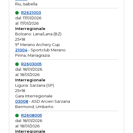
Riu, Isabella
R2621003
dal: 17/01/2026
al: 17/01/2026
Interregionale
Bolzano: Lana/Lana (BZ)
25+18
9° Merano Archery Cup
21004
- Sportclub Merano
Pinna, Mariagrazia
R2603005
dal: 18/01/2026
al: 18/01/2026
Interregionale
Liguria: Sarzana (SP)
25+18
Gara Interregionale
03008
- ASD Arcieri Sarzana
Bermond, Umberto
R2608005
dal: 18/01/2026
al: 18/01/2026
Interregionale