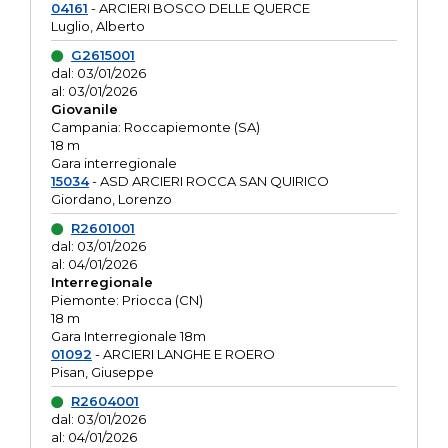
04161
- ARCIERI BOSCO DELLE QUERCE
Luglio, Alberto
G2615001
dal: 03/01/2026
al: 03/01/2026
Giovanile
Campania: Roccapiemonte (SA)
18 m
Gara interregionale
15034
- ASD ARCIERI ROCCA SAN QUIRICO
Giordano, Lorenzo
R2601001
dal: 03/01/2026
al: 04/01/2026
Interregionale
Piemonte: Priocca (CN)
18 m
Gara Interregionale 18m
01092
- ARCIERI LANGHE E ROERO
Pisan, Giuseppe
R2604001
dal: 03/01/2026
al: 04/01/2026