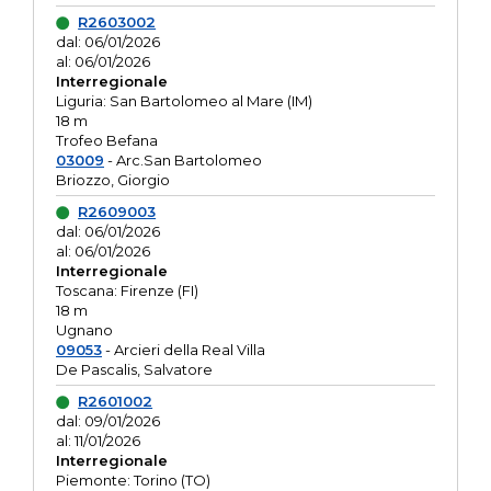
R2603002
dal: 06/01/2026
al: 06/01/2026
Interregionale
Liguria: San Bartolomeo al Mare (IM)
18 m
Trofeo Befana
03009
- Arc.San Bartolomeo
Briozzo, Giorgio
R2609003
dal: 06/01/2026
al: 06/01/2026
Interregionale
Toscana: Firenze (FI)
18 m
Ugnano
09053
- Arcieri della Real Villa
De Pascalis, Salvatore
R2601002
dal: 09/01/2026
al: 11/01/2026
Interregionale
Piemonte: Torino (TO)