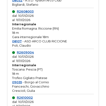
08032
- A.S.D. Ypsilon Arco Club
Bigliardi, Stefano
R2608003
dal: 10/01/2026
al: 11/01/2026
Interregionale
Emilia Romagna: Riccione (RN)
18 m
Gara interregionale 18m
08107
- ASD ARCO CLUB RICCIONE
Poli, Claudio
R2609004
dal: 10/01/2026
al: 11/01/2026
Interregionale
Toscana: Pescia (PT)
18 m
Trofeo Gigliato Pratese
09035
- Borgo al Cornio
Franceschi, Giovacchino
Crescioli, Giulia
R2610002
dal: 10/01/2026