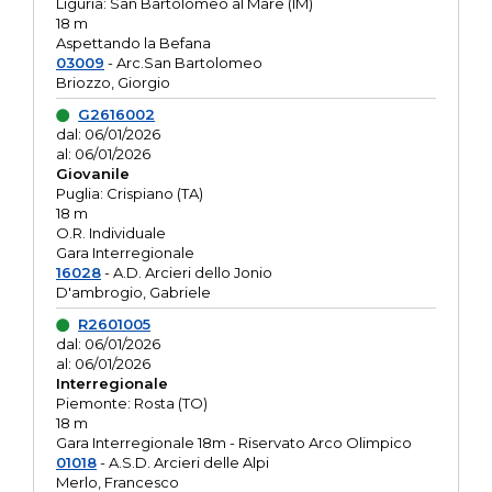
Liguria: San Bartolomeo al Mare (IM)
18 m
Aspettando la Befana
03009
- Arc.San Bartolomeo
Briozzo, Giorgio
G2616002
dal: 06/01/2026
al: 06/01/2026
Giovanile
Puglia: Crispiano (TA)
18 m
O.R. Individuale
Gara Interregionale
16028
- A.D. Arcieri dello Jonio
D'ambrogio, Gabriele
R2601005
dal: 06/01/2026
al: 06/01/2026
Interregionale
Piemonte: Rosta (TO)
18 m
Gara Interregionale 18m - Riservato Arco Olimpico
01018
- A.S.D. Arcieri delle Alpi
Merlo, Francesco