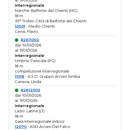
al: 11/01/2026
Interregionale
Marche: Belforte del Chienti (MC)
18 m
39° Trofeo Città di Belforte del Chienti.
10031
- Medio Chienti
Censi, Flavio
R2611002
dal: 10/01/2026
al: 11/01/2026
Interregionale
Umbria: Panicale (PG)
18 m
competizione interregionale
11016
- A.S.D. Gruppo Arcieri Simba
Caneva, Linda
R2612002
dal: 10/01/2026
al: 11/01/2026
Interregionale
Lazio: Latina (LT)
18 m
Gara Interregionale indoor
12070
- ASD Arcieri Del Falco