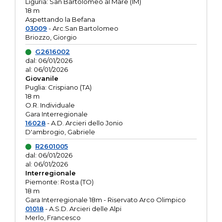
Liguria: San Bartolomeo al Mare (IM)
18 m
Aspettando la Befana
03009
- Arc.San Bartolomeo
Briozzo, Giorgio
G2616002
dal: 06/01/2026
al: 06/01/2026
Giovanile
Puglia: Crispiano (TA)
18 m
O.R. Individuale
Gara Interregionale
16028
- A.D. Arcieri dello Jonio
D'ambrogio, Gabriele
R2601005
dal: 06/01/2026
al: 06/01/2026
Interregionale
Piemonte: Rosta (TO)
18 m
Gara Interregionale 18m - Riservato Arco Olimpico
01018
- A.S.D. Arcieri delle Alpi
Merlo, Francesco