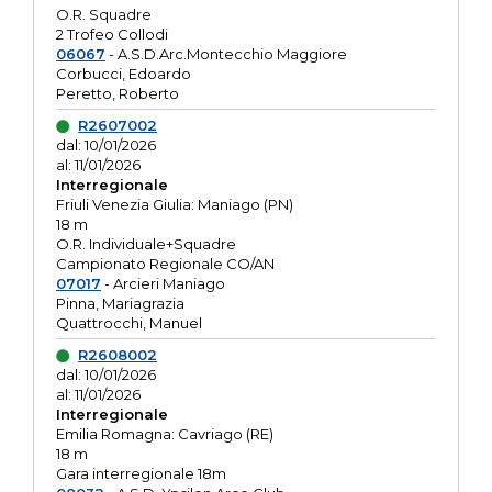
O.R. Squadre
2 Trofeo Collodi
06067
- A.S.D.Arc.Montecchio Maggiore
Corbucci, Edoardo
Peretto, Roberto
R2607002
dal: 10/01/2026
al: 11/01/2026
Interregionale
Friuli Venezia Giulia: Maniago (PN)
18 m
O.R. Individuale+Squadre
Campionato Regionale CO/AN
07017
- Arcieri Maniago
Pinna, Mariagrazia
Quattrocchi, Manuel
R2608002
dal: 10/01/2026
al: 11/01/2026
Interregionale
Emilia Romagna: Cavriago (RE)
18 m
Gara interregionale 18m