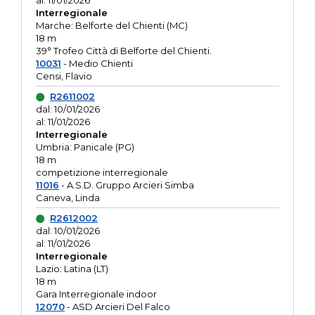
al: 11/01/2026
Interregionale
Marche: Belforte del Chienti (MC)
18 m
39° Trofeo Città di Belforte del Chienti.
10031
- Medio Chienti
Censi, Flavio
R2611002
dal: 10/01/2026
al: 11/01/2026
Interregionale
Umbria: Panicale (PG)
18 m
competizione interregionale
11016
- A.S.D. Gruppo Arcieri Simba
Caneva, Linda
R2612002
dal: 10/01/2026
al: 11/01/2026
Interregionale
Lazio: Latina (LT)
18 m
Gara Interregionale indoor
12070
- ASD Arcieri Del Falco