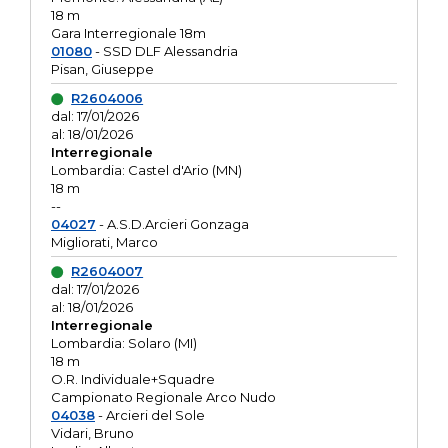
18 m
Gara Interregionale 18m
01080
- SSD DLF Alessandria
Pisan, Giuseppe
R2604006
dal: 17/01/2026
al: 18/01/2026
Interregionale
Lombardia: Castel d'Ario (MN)
18 m
--
04027
- A.S.D.Arcieri Gonzaga
Migliorati, Marco
R2604007
dal: 17/01/2026
al: 18/01/2026
Interregionale
Lombardia: Solaro (MI)
18 m
O.R. Individuale+Squadre
Campionato Regionale Arco Nudo
04038
- Arcieri del Sole
Vidari, Bruno