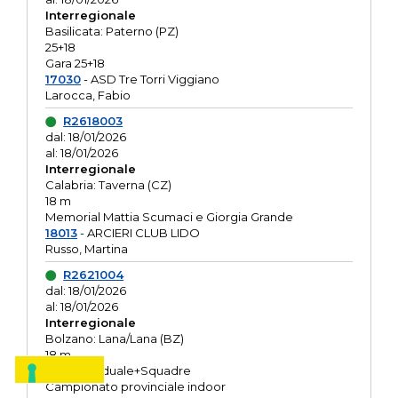
Interregionale
Basilicata: Paterno (PZ)
25+18
Gara 25+18
17030
- ASD Tre Torri Viggiano
Larocca, Fabio
R2618003
dal: 18/01/2026
al: 18/01/2026
Interregionale
Calabria: Taverna (CZ)
18 m
Memorial Mattia Scumaci e Giorgia Grande
18013
- ARCIERI CLUB LIDO
Russo, Martina
R2621004
dal: 18/01/2026
al: 18/01/2026
Interregionale
Bolzano: Lana/Lana (BZ)
18 m
O.R. Individuale+Squadre
Campionato provinciale indoor