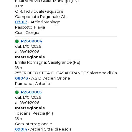
Friuli Venezia Giulia: Maniago (PN)
18 m
O.R. Individuale+Squadre
Campionato Regionale OL
07017
- Arcieri Maniago
Pascotto, Flavia
Cian, Giorgia
R2608004
dal: 17/01/2026
al: 18/01/2026
Interregionale
Emilia Romagna: Casalgrande (RE)
18 m
25° TROFEO CITTA' DI CASALGRANDE Salvaterra di Ca
08043
- A.S.D. Arcieri Orione
Raimondi, Antonio
R2609005
dal: 17/01/2026
al: 18/01/2026
Interregionale
Toscana: Pescia (PT)
18 m
Gara Interregionale
09014
- Arcieri Citta' di Pescia