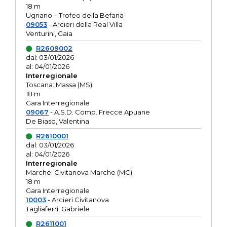
18 m
Ugnano – Trofeo della Befana
09053
- Arcieri della Real Villa
Venturini, Gaia
R2609002
dal: 03/01/2026
al: 04/01/2026
Interregionale
Toscana: Massa (MS)
18 m
Gara Interregionale
09067
- A.S.D. Comp. Frecce Apuane
De Biaso, Valentina
R2610001
dal: 03/01/2026
al: 04/01/2026
Interregionale
Marche: Civitanova Marche (MC)
18 m
Gara Interregionale
10003
- Arcieri Civitanova
Tagliaferri, Gabriele
R2611001