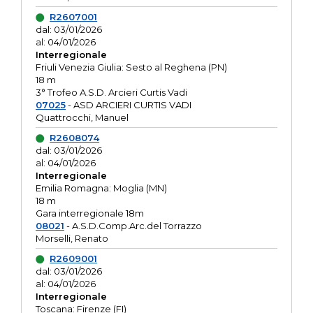
R2607001
dal: 03/01/2026
al: 04/01/2026
Interregionale
Friuli Venezia Giulia: Sesto al Reghena (PN)
18 m
3° Trofeo A.S.D. Arcieri Curtis Vadi
07025
- ASD ARCIERI CURTIS VADI
Quattrocchi, Manuel
R2608074
dal: 03/01/2026
al: 04/01/2026
Interregionale
Emilia Romagna: Moglia (MN)
18 m
Gara interregionale 18m
08021
- A.S.D.Comp.Arc.del Torrazzo
Morselli, Renato
R2609001
dal: 03/01/2026
al: 04/01/2026
Interregionale
Toscana: Firenze (FI)