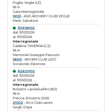
Puglia: Veglie (LE)
18 m
Gara Interregionale
16101
- ASD ARCHERY CLUB VEGLIE
Mele, Salvatore
R2618002
dal: 11/01/2026
al: 11/01/2026
Interregionale
Calabria: TAVERNA (CZ)
18 m
Memorial Giuseppe Pascuzzi
18013
- ARCIERI CLUB LIDO
Socievole, Eleonora
R2621002
dal: 11/01/2026
al: 11/01/2026
Interregionale
Bolzano: Laives/Leifers (BZ)
18 m
Frecce d’inverno 2026
21002
- Arco Club Laives
Singh, Daya