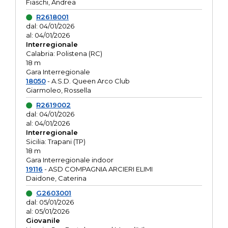
Fiaschi, Andrea
R2618001
dal: 04/01/2026
al: 04/01/2026
Interregionale
Calabria: Polistena (RC)
18 m
Gara Interregionale
18050
- A.S.D. Queen Arco Club
Giarmoleo, Rossella
R2619002
dal: 04/01/2026
al: 04/01/2026
Interregionale
Sicilia: Trapani (TP)
18 m
Gara Interregionale indoor
19116
- ASD COMPAGNIA ARCIERI ELIMI
Daidone, Caterina
G2603001
dal: 05/01/2026
al: 05/01/2026
Giovanile