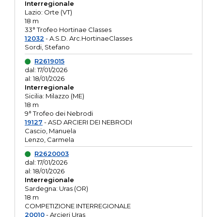
Interregionale
Lazio: Orte (VT)
18 m
33° Trofeo Hortinae Classes
12032
- A.S.D. Arc.HortinaeClasses
Sordi, Stefano
R2619015
dal: 17/01/2026
al: 18/01/2026
Interregionale
Sicilia: Milazzo (ME)
18 m
9° Trofeo dei Nebrodi
19127
- ASD ARCIERI DEI NEBRODI
Cascio, Manuela
Lenzo, Carmela
R2620003
dal: 17/01/2026
al: 18/01/2026
Interregionale
Sardegna: Uras (OR)
18 m
COMPETIZIONE INTERREGIONALE
20010
- Arcieri Uras