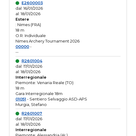
E2600003
dal: 16/01/2026
al: 18/01/2026
Estere
: Nimes (FRA)
18 m
O.R. Individuale
Nimes Archery Tournament 2026
00000
-
--
R2601004
dal: 17/01/2026
al: 18/01/2026
Interregionale
Piemonte: Venaria Reale (TO)
18 m
Gara Interregionale 18m
01051
- Sentiero Selvaggio ASD-APS
Murgia, Stefano
R2601007
dal: 17/01/2026
al: 18/01/2026
Interregionale
Piemonte: Alessandria (AL)