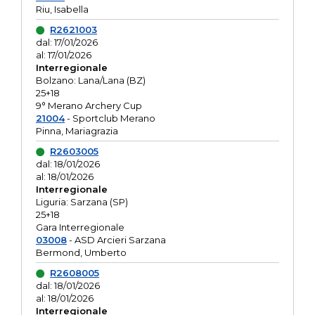
Riu, Isabella
R2621003
dal: 17/01/2026
al: 17/01/2026
Interregionale
Bolzano: Lana/Lana (BZ)
25+18
9° Merano Archery Cup
21004
- Sportclub Merano
Pinna, Mariagrazia
R2603005
dal: 18/01/2026
al: 18/01/2026
Interregionale
Liguria: Sarzana (SP)
25+18
Gara Interregionale
03008
- ASD Arcieri Sarzana
Bermond, Umberto
R2608005
dal: 18/01/2026
al: 18/01/2026
Interregionale