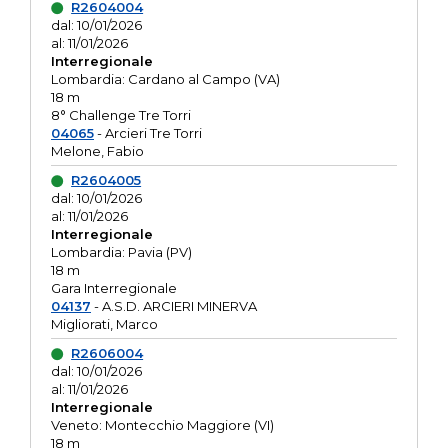
R2604004
dal: 10/01/2026
al: 11/01/2026
Interregionale
Lombardia: Cardano al Campo (VA)
18 m
8° Challenge Tre Torri
04065
- Arcieri Tre Torri
Melone, Fabio
R2604005
dal: 10/01/2026
al: 11/01/2026
Interregionale
Lombardia: Pavia (PV)
18 m
Gara Interregionale
04137
- A.S.D. ARCIERI MINERVA
Migliorati, Marco
R2606004
dal: 10/01/2026
al: 11/01/2026
Interregionale
Veneto: Montecchio Maggiore (VI)
18 m