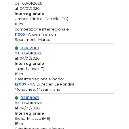
dal: 03/01/2026
al: 04/01/2026
Interregionale
Umbria: Città di Castello (PG)
18 m
competizione interregionale
11005
- Arcieri Tifernum
Sparamonti, Marco
R2612001
dal: 03/01/2026
al: 04/01/2026
Interregionale
Lazio: Latina (LT)
18 m
Gara Interregionale indoor
12007
- A.S.D. Arcieri Le Rondini
Monachesi, Massimiliano
R2619001
dal: 03/01/2026
al: 04/01/2026
Interregionale
Sicilia: Milazzo (ME)
18 m
Gara Interregionale indoor