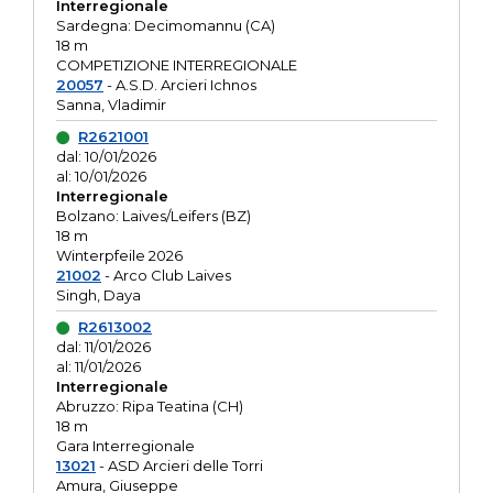
Interregionale
Sardegna: Decimomannu (CA)
18 m
COMPETIZIONE INTERREGIONALE
20057
- A.S.D. Arcieri Ichnos
Sanna, Vladimir
R2621001
dal: 10/01/2026
al: 10/01/2026
Interregionale
Bolzano: Laives/Leifers (BZ)
18 m
Winterpfeile 2026
21002
- Arco Club Laives
Singh, Daya
R2613002
dal: 11/01/2026
al: 11/01/2026
Interregionale
Abruzzo: Ripa Teatina (CH)
18 m
Gara Interregionale
13021
- ASD Arcieri delle Torri
Amura, Giuseppe