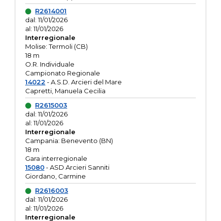
R2614001
dal: 11/01/2026
al: 11/01/2026
Interregionale
Molise: Termoli (CB)
18 m
O.R. Individuale
Campionato Regionale
14022
- A.S.D. Arcieri del Mare
Capretti, Manuela Cecilia
R2615003
dal: 11/01/2026
al: 11/01/2026
Interregionale
Campania: Benevento (BN)
18 m
Gara interregionale
15080
- ASD Arcieri Sanniti
Giordano, Carmine
R2616003
dal: 11/01/2026
al: 11/01/2026
Interregionale