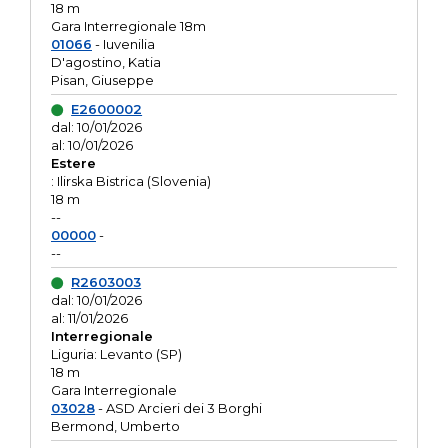
18 m
Gara Interregionale 18m
01066
- Iuvenilia
D'agostino, Katia
Pisan, Giuseppe
E2600002
dal: 10/01/2026
al: 10/01/2026
Estere
: Ilirska Bistrica (Slovenia)
18 m
--
00000
-
--
R2603003
dal: 10/01/2026
al: 11/01/2026
Interregionale
Liguria: Levanto (SP)
18 m
Gara Interregionale
03028
- ASD Arcieri dei 3 Borghi
Bermond, Umberto