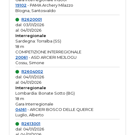
19102
- PAMA Archery Milazzo
Blogna, Santosvaldo
R2620001
dal: 03/01/2026
al: 04/01/2026
Interregionale
Sardegna: Torralba (SS)
18 m
COMPETIZIONE INTERREGIONALE
20061
- ASD ARCIERI MEJLOGU
Cossu, Simone
R2604002
dal: 04/01/2026
al: 04/01/2026
Interregionale
Lombardia: Bonate Sotto (BG)
18 m
Gara Interregionale
04161
- ARCIERI BOSCO DELLE QUERCE
Luglio, Alberto
R2613001
dal: 04/01/2026
al: 04/01/2026