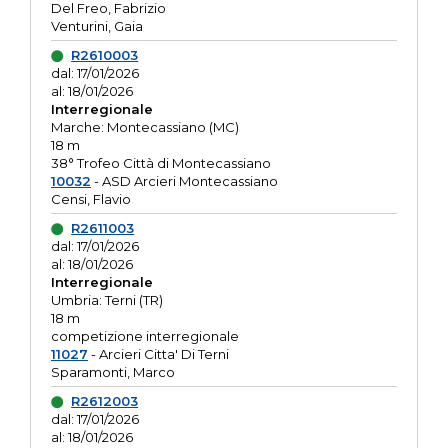
Del Freo, Fabrizio
Venturini, Gaia
R2610003
dal: 17/01/2026
al: 18/01/2026
Interregionale
Marche: Montecassiano (MC)
18 m
38° Trofeo Città di Montecassiano
10032
- ASD Arcieri Montecassiano
Censi, Flavio
R2611003
dal: 17/01/2026
al: 18/01/2026
Interregionale
Umbria: Terni (TR)
18 m
competizione interregionale
11027
- Arcieri Citta' Di Terni
Sparamonti, Marco
R2612003
dal: 17/01/2026
al: 18/01/2026