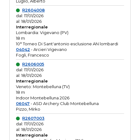
Luglio, Alberto
R2604008
dal: 17/01/2026
al: 18/01/2026
Interregionale
Lombardia: Vigevano (PV)
18 m
10° Torneo Di Sant'antonio esclusione AN lombardi
04042
- Arcieri Vigevano
Fogli, Francesco
R2606005
dal: 17/01/2026
al: 18/01/2026
Interregionale
Veneto: Montebelluna (TV)
18 m
Indoor Montebelluna 2026
06047
- ASD Archery Club Montebelluna
Pizzo, Mirko
R2607003
dal: 17/01/2026
al: 18/01/2026
Interregionale