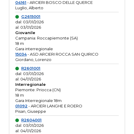
04161
- ARCIERI BOSCO DELLE QUERCE
Luglio, Alberto
G2615001
dal: 03/01/2026
al: 03/01/2026
Giovanile
Campania: Roccapiemonte (SA)
18 m
Gara interregionale
15034
- ASD ARCIERI ROCCA SAN QUIRICO
Giordano, Lorenzo
R2601001
dal: 03/01/2026
al: 04/01/2026
Interregionale
Piemonte: Priocca (CN)
18 m
Gara Interregionale 18m
01092
- ARCIERI LANGHE E ROERO
Pisan, Giuseppe
R2604001
dal: 03/01/2026
al: 04/01/2026