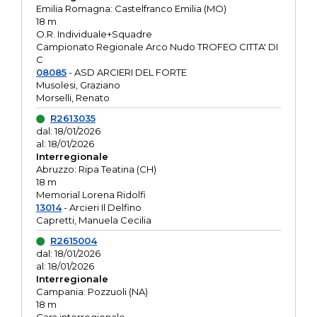
Emilia Romagna: Castelfranco Emilia (MO)
18 m
O.R. Individuale+Squadre
Campionato Regionale Arco Nudo TROFEO CITTA' DI
C
08085
- ASD ARCIERI DEL FORTE
Musolesi, Graziano
Morselli, Renato
R2613035
dal: 18/01/2026
al: 18/01/2026
Interregionale
Abruzzo: Ripa Teatina (CH)
18 m
Memorial Lorena Ridolfi
13014
- Arcieri Il Delfino
Capretti, Manuela Cecilia
R2615004
dal: 18/01/2026
al: 18/01/2026
Interregionale
Campania: Pozzuoli (NA)
18 m