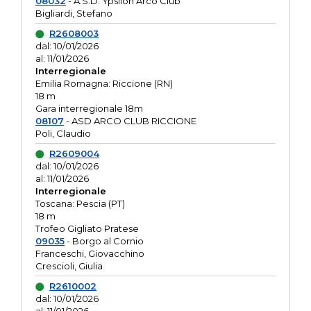
08032
- A.S.D. Ypsilon Arco Club
Bigliardi, Stefano
R2608003
dal: 10/01/2026
al: 11/01/2026
Interregionale
Emilia Romagna: Riccione (RN)
18 m
Gara interregionale 18m
08107
- ASD ARCO CLUB RICCIONE
Poli, Claudio
R2609004
dal: 10/01/2026
al: 11/01/2026
Interregionale
Toscana: Pescia (PT)
18 m
Trofeo Gigliato Pratese
09035
- Borgo al Cornio
Franceschi, Giovacchino
Crescioli, Giulia
R2610002
dal: 10/01/2026