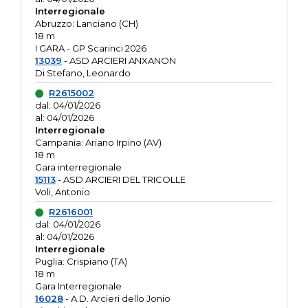
Interregionale
Abruzzo: Lanciano (CH)
18 m
I GARA - GP Scarinci 2026
13039
- ASD ARCIERI ANXANON
Di Stefano, Leonardo
R2615002
dal: 04/01/2026
al: 04/01/2026
Interregionale
Campania: Ariano Irpino (AV)
18 m
Gara interregionale
15113
- ASD ARCIERI DEL TRICOLLE
Voli, Antonio
R2616001
dal: 04/01/2026
al: 04/01/2026
Interregionale
Puglia: Crispiano (TA)
18 m
Gara Interregionale
16028
- A.D. Arcieri dello Jonio