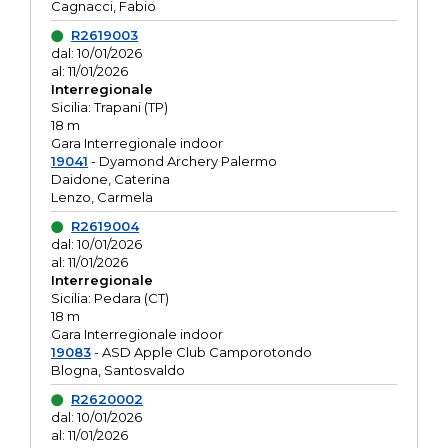
Cagnacci, Fabio
R2619003
dal: 10/01/2026
al: 11/01/2026
Interregionale
Sicilia: Trapani (TP)
18 m
Gara Interregionale indoor
19041
- Dyamond Archery Palermo
Daidone, Caterina
Lenzo, Carmela
R2619004
dal: 10/01/2026
al: 11/01/2026
Interregionale
Sicilia: Pedara (CT)
18 m
Gara Interregionale indoor
19083
- ASD Apple Club Camporotondo
Blogna, Santosvaldo
R2620002
dal: 10/01/2026
al: 11/01/2026