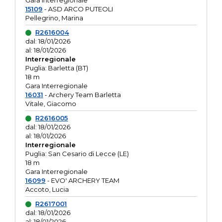
Gara interregionale
15109
- ASD ARCO PUTEOLI
Pellegrino, Marina
R2616004
dal: 18/01/2026
al: 18/01/2026
Interregionale
Puglia: Barletta (BT)
18 m
Gara Interregionale
16031
- Archery Team Barletta
Vitale, Giacomo
R2616005
dal: 18/01/2026
al: 18/01/2026
Interregionale
Puglia: San Cesario di Lecce (LE)
18 m
Gara Interregionale
16099
- EVO' ARCHERY TEAM
Accoto, Lucia
R2617001
dal: 18/01/2026
al: 18/01/2026