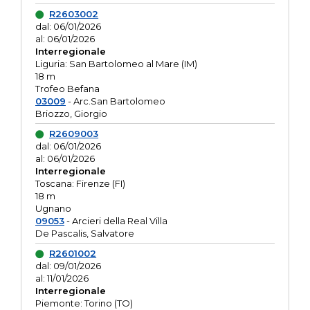
R2603002
dal: 06/01/2026
al: 06/01/2026
Interregionale
Liguria: San Bartolomeo al Mare (IM)
18 m
Trofeo Befana
03009
- Arc.San Bartolomeo
Briozzo, Giorgio
R2609003
dal: 06/01/2026
al: 06/01/2026
Interregionale
Toscana: Firenze (FI)
18 m
Ugnano
09053
- Arcieri della Real Villa
De Pascalis, Salvatore
R2601002
dal: 09/01/2026
al: 11/01/2026
Interregionale
Piemonte: Torino (TO)