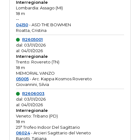
Interregionale
Lombardia: Assago (MI)
18 m
--
04150
- ASD THE BOWMEN
Roatta, Cristina
R2605001
dal: 03/01/2026
al: 04/01/2026
Interregionale
Trento: Rovereto (TN)
18 m
MEMORIAL VANZO
05005
- Arc. Kappa Kosmos Rovereto
Giovannini, Silvia
R2606003
dal: 03/01/2026
al: 04/01/2026
Interregionale
Veneto: Tribano (PD)
18 m
25° Trofeo Indoor Del Sagittario
06024
- Arcieri Sagittario del Veneto
Barotti, Tatiana