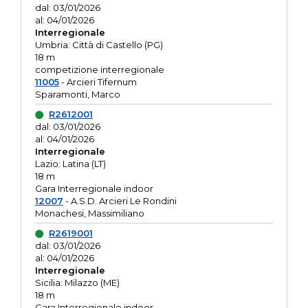
dal: 03/01/2026
al: 04/01/2026
Interregionale
Umbria: Città di Castello (PG)
18 m
competizione interregionale
11005
- Arcieri Tifernum
Sparamonti, Marco
R2612001
dal: 03/01/2026
al: 04/01/2026
Interregionale
Lazio: Latina (LT)
18 m
Gara Interregionale indoor
12007
- A.S.D. Arcieri Le Rondini
Monachesi, Massimiliano
R2619001
dal: 03/01/2026
al: 04/01/2026
Interregionale
Sicilia: Milazzo (ME)
18 m
Gara Interregionale indoor