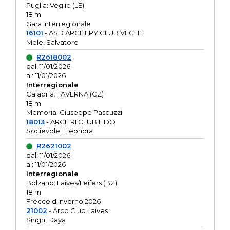
Puglia: Veglie (LE)
18 m
Gara Interregionale
16101
- ASD ARCHERY CLUB VEGLIE
Mele, Salvatore
R2618002
dal: 11/01/2026
al: 11/01/2026
Interregionale
Calabria: TAVERNA (CZ)
18 m
Memorial Giuseppe Pascuzzi
18013
- ARCIERI CLUB LIDO
Socievole, Eleonora
R2621002
dal: 11/01/2026
al: 11/01/2026
Interregionale
Bolzano: Laives/Leifers (BZ)
18 m
Frecce d’inverno 2026
21002
- Arco Club Laives
Singh, Daya