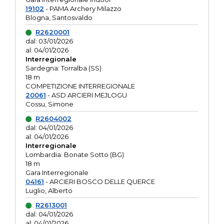
19102
- PAMA Archery Milazzo
Blogna, Santosvaldo
R2620001
dal: 03/01/2026
al: 04/01/2026
Interregionale
Sardegna: Torralba (SS)
18 m
COMPETIZIONE INTERREGIONALE
20061
- ASD ARCIERI MEJLOGU
Cossu, Simone
R2604002
dal: 04/01/2026
al: 04/01/2026
Interregionale
Lombardia: Bonate Sotto (BG)
18 m
Gara Interregionale
04161
- ARCIERI BOSCO DELLE QUERCE
Luglio, Alberto
R2613001
dal: 04/01/2026
al: 04/01/2026