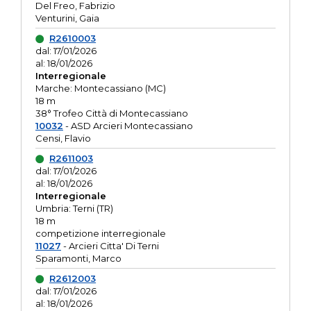
Del Freo, Fabrizio
Venturini, Gaia
R2610003
dal: 17/01/2026
al: 18/01/2026
Interregionale
Marche: Montecassiano (MC)
18 m
38° Trofeo Città di Montecassiano
10032
- ASD Arcieri Montecassiano
Censi, Flavio
R2611003
dal: 17/01/2026
al: 18/01/2026
Interregionale
Umbria: Terni (TR)
18 m
competizione interregionale
11027
- Arcieri Citta' Di Terni
Sparamonti, Marco
R2612003
dal: 17/01/2026
al: 18/01/2026