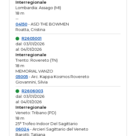
Interregionale
Lombardia: Assago (MI)
18 m
--
04150
- ASD THE BOWMEN
Roatta, Cristina
R2605001
dal: 03/01/2026
al: 04/01/2026
Interregionale
Trento: Rovereto (TN)
18 m
MEMORIAL VANZO
05005
- Arc. Kappa Kosmos Rovereto
Giovannini, Silvia
R2606003
dal: 03/01/2026
al: 04/01/2026
Interregionale
Veneto: Tribano (PD)
18 m
25° Trofeo Indoor Del Sagittario
06024
- Arcieri Sagittario del Veneto
Barotti, Tatiana