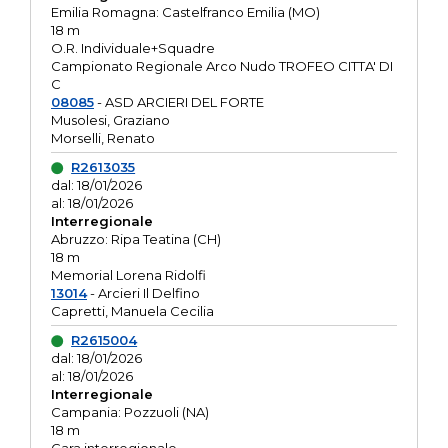
Emilia Romagna: Castelfranco Emilia (MO)
18 m
O.R. Individuale+Squadre
Campionato Regionale Arco Nudo TROFEO CITTA' DI
C
08085
- ASD ARCIERI DEL FORTE
Musolesi, Graziano
Morselli, Renato
R2613035
dal: 18/01/2026
al: 18/01/2026
Interregionale
Abruzzo: Ripa Teatina (CH)
18 m
Memorial Lorena Ridolfi
13014
- Arcieri Il Delfino
Capretti, Manuela Cecilia
R2615004
dal: 18/01/2026
al: 18/01/2026
Interregionale
Campania: Pozzuoli (NA)
18 m