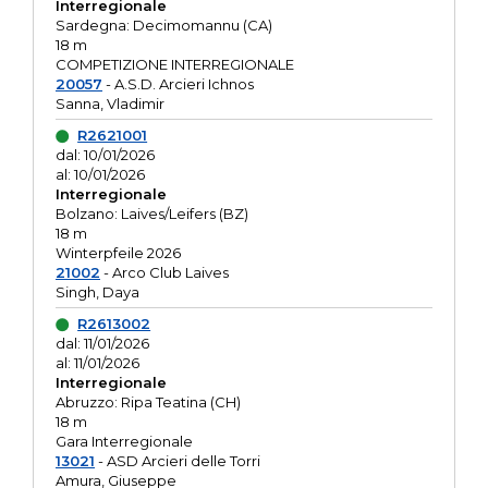
Interregionale
Sardegna: Decimomannu (CA)
18 m
COMPETIZIONE INTERREGIONALE
20057
- A.S.D. Arcieri Ichnos
Sanna, Vladimir
R2621001
dal: 10/01/2026
al: 10/01/2026
Interregionale
Bolzano: Laives/Leifers (BZ)
18 m
Winterpfeile 2026
21002
- Arco Club Laives
Singh, Daya
R2613002
dal: 11/01/2026
al: 11/01/2026
Interregionale
Abruzzo: Ripa Teatina (CH)
18 m
Gara Interregionale
13021
- ASD Arcieri delle Torri
Amura, Giuseppe