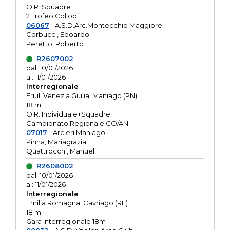
O.R. Squadre
2 Trofeo Collodi
06067
- A.S.D.Arc.Montecchio Maggiore
Corbucci, Edoardo
Peretto, Roberto
R2607002
dal: 10/01/2026
al: 11/01/2026
Interregionale
Friuli Venezia Giulia: Maniago (PN)
18 m
O.R. Individuale+Squadre
Campionato Regionale CO/AN
07017
- Arcieri Maniago
Pinna, Mariagrazia
Quattrocchi, Manuel
R2608002
dal: 10/01/2026
al: 11/01/2026
Interregionale
Emilia Romagna: Cavriago (RE)
18 m
Gara interregionale 18m