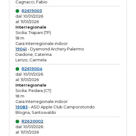
Cagnacci, Fabio
R2619003
dal: 10/01/2026
al: 11/01/2026
Interregionale
Sicilia: Trapani (TP)
18 m
Gara Interregionale indoor
19041
- Dyamond Archery Palermo
Daidone, Caterina
Lenzo, Carmela
R2619004
dal: 10/01/2026
al: 11/01/2026
Interregionale
Sicilia: Pedara (CT)
18 m
Gara Interregionale indoor
19083
- ASD Apple Club Camporotondo
Blogna, Santosvaldo
R2620002
dal: 10/01/2026
al: 11/01/2026