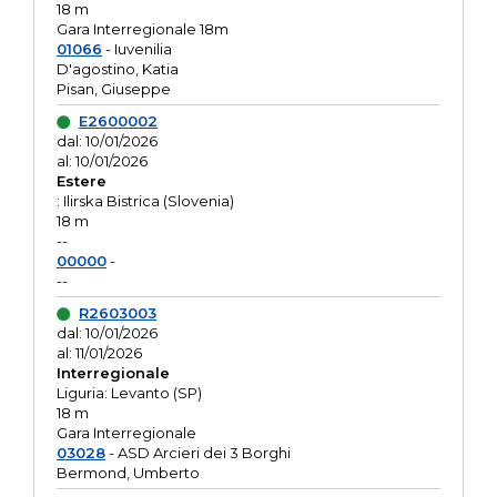
18 m
Gara Interregionale 18m
01066
- Iuvenilia
D'agostino, Katia
Pisan, Giuseppe
E2600002
dal: 10/01/2026
al: 10/01/2026
Estere
: Ilirska Bistrica (Slovenia)
18 m
--
00000
-
--
R2603003
dal: 10/01/2026
al: 11/01/2026
Interregionale
Liguria: Levanto (SP)
18 m
Gara Interregionale
03028
- ASD Arcieri dei 3 Borghi
Bermond, Umberto