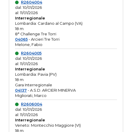
R2604004
dal: 10/01/2026
al: 11/01/2026
Interregionale
Lombardia: Cardano al Campo (VA)
18 m
8° Challenge Tre Torri
04065
- Arcieri Tre Torri
Melone, Fabio
R2604005
dal: 10/01/2026
al: 11/01/2026
Interregionale
Lombardia: Pavia (PV)
18 m
Gara Interregionale
04137
- A.S.D. ARCIERI MINERVA
Migliorati, Marco
R2606004
dal: 10/01/2026
al: 11/01/2026
Interregionale
Veneto: Montecchio Maggiore (VI)
18 m