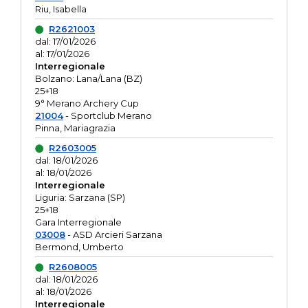
Riu, Isabella
R2621003
dal: 17/01/2026
al: 17/01/2026
Interregionale
Bolzano: Lana/Lana (BZ)
25+18
9° Merano Archery Cup
21004
- Sportclub Merano
Pinna, Mariagrazia
R2603005
dal: 18/01/2026
al: 18/01/2026
Interregionale
Liguria: Sarzana (SP)
25+18
Gara Interregionale
03008
- ASD Arcieri Sarzana
Bermond, Umberto
R2608005
dal: 18/01/2026
al: 18/01/2026
Interregionale