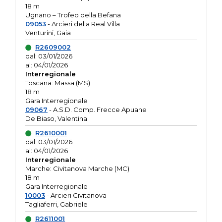
18 m
Ugnano – Trofeo della Befana
09053
- Arcieri della Real Villa
Venturini, Gaia
R2609002
dal: 03/01/2026
al: 04/01/2026
Interregionale
Toscana: Massa (MS)
18 m
Gara Interregionale
09067
- A.S.D. Comp. Frecce Apuane
De Biaso, Valentina
R2610001
dal: 03/01/2026
al: 04/01/2026
Interregionale
Marche: Civitanova Marche (MC)
18 m
Gara Interregionale
10003
- Arcieri Civitanova
Tagliaferri, Gabriele
R2611001