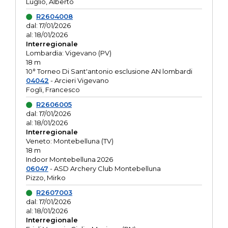
Luglio, Alberto
R2604008
dal: 17/01/2026
al: 18/01/2026
Interregionale
Lombardia: Vigevano (PV)
18 m
10° Torneo Di Sant'antonio esclusione AN lombardi
04042
- Arcieri Vigevano
Fogli, Francesco
R2606005
dal: 17/01/2026
al: 18/01/2026
Interregionale
Veneto: Montebelluna (TV)
18 m
Indoor Montebelluna 2026
06047
- ASD Archery Club Montebelluna
Pizzo, Mirko
R2607003
dal: 17/01/2026
al: 18/01/2026
Interregionale