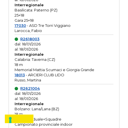
Interregionale
Basilicata: Paterno (PZ)
25+18
Gara 25+18
17030
- ASD Tre Torri Viggiano
Larocca, Fabio
R2618003
dal: 18/01/2026
al: 18/01/2026
Interregionale
Calabria: Taverna (CZ)
18 m
Memorial Mattia Scumaci e Giorgia Grande
18013
- ARCIERI CLUB LIDO
Russo, Martina
R2621004
dal: 18/01/2026
al: 18/01/2026
Interregionale
Bolzano: Lana/Lana (BZ)
18 m
O.R. Individuale+Squadre
Campionato provinciale indoor