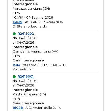
Interregionale
Abruzzo: Lanciano (CH)
18 m
I GARA - GP Scarinci 2026
13039
- ASD ARCIERI ANXANON
Di Stefano, Leonardo
R2615002
dal: 04/01/2026
al: 04/01/2026
Interregionale
Campania: Ariano Irpino (AV)
18 m
Gara interregionale
15113
- ASD ARCIERI DEL TRICOLLE
Voli, Antonio
R2616001
dal: 04/01/2026
al: 04/01/2026
Interregionale
Puglia: Crispiano (TA)
18 m
Gara Interregionale
16028
- A.D. Arcieri dello Jonio