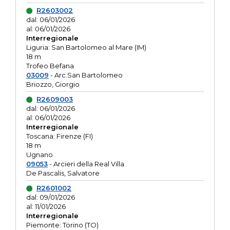
R2603002
dal: 06/01/2026
al: 06/01/2026
Interregionale
Liguria: San Bartolomeo al Mare (IM)
18 m
Trofeo Befana
03009
- Arc.San Bartolomeo
Briozzo, Giorgio
R2609003
dal: 06/01/2026
al: 06/01/2026
Interregionale
Toscana: Firenze (FI)
18 m
Ugnano
09053
- Arcieri della Real Villa
De Pascalis, Salvatore
R2601002
dal: 09/01/2026
al: 11/01/2026
Interregionale
Piemonte: Torino (TO)