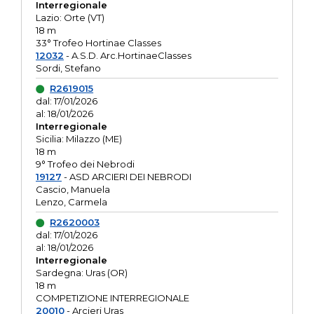
Interregionale
Lazio: Orte (VT)
18 m
33° Trofeo Hortinae Classes
12032
- A.S.D. Arc.HortinaeClasses
Sordi, Stefano
R2619015
dal: 17/01/2026
al: 18/01/2026
Interregionale
Sicilia: Milazzo (ME)
18 m
9° Trofeo dei Nebrodi
19127
- ASD ARCIERI DEI NEBRODI
Cascio, Manuela
Lenzo, Carmela
R2620003
dal: 17/01/2026
al: 18/01/2026
Interregionale
Sardegna: Uras (OR)
18 m
COMPETIZIONE INTERREGIONALE
20010
- Arcieri Uras