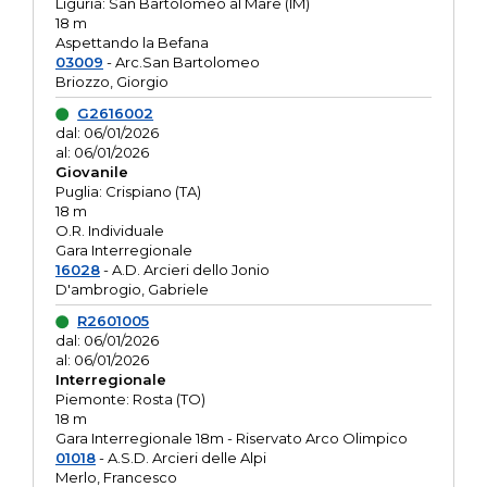
Liguria: San Bartolomeo al Mare (IM)
18 m
Aspettando la Befana
03009
- Arc.San Bartolomeo
Briozzo, Giorgio
G2616002
dal: 06/01/2026
al: 06/01/2026
Giovanile
Puglia: Crispiano (TA)
18 m
O.R. Individuale
Gara Interregionale
16028
- A.D. Arcieri dello Jonio
D'ambrogio, Gabriele
R2601005
dal: 06/01/2026
al: 06/01/2026
Interregionale
Piemonte: Rosta (TO)
18 m
Gara Interregionale 18m - Riservato Arco Olimpico
01018
- A.S.D. Arcieri delle Alpi
Merlo, Francesco