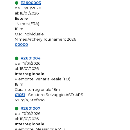
E2600003
dal: 16/01/2026
al: 18/01/2026
Estere
: Nimes (FRA)
18 m
O.R. Individuale
Nimes Archery Tournament 2026
00000
-
--
R2601004
dal: 17/01/2026
al: 18/01/2026
Interregionale
Piemonte: Venaria Reale (TO)
18 m
Gara Interregionale 18m
01051
- Sentiero Selvaggio ASD-APS
Murgia, Stefano
R2601007
dal: 17/01/2026
al: 18/01/2026
Interregionale
Piemonte: Alessandria (AL)