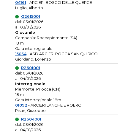
04161
- ARCIERI BOSCO DELLE QUERCE
Luglio, Alberto
G2615001
dal: 03/01/2026
al: 03/01/2026
Giovanile
Campania: Roccapiemonte (SA)
18 m
Gara interregionale
15034
- ASD ARCIERI ROCCA SAN QUIRICO
Giordano, Lorenzo
R2601001
dal: 03/01/2026
al: 04/01/2026
Interregionale
Piemonte: Priocca (CN)
18 m
Gara Interregionale 18m
01092
- ARCIERI LANGHE E ROERO
Pisan, Giuseppe
R2604001
dal: 03/01/2026
al: 04/01/2026