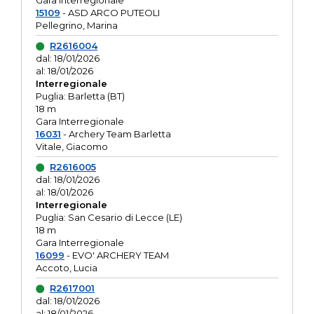
Gara interregionale
15109
- ASD ARCO PUTEOLI
Pellegrino, Marina
R2616004
dal: 18/01/2026
al: 18/01/2026
Interregionale
Puglia: Barletta (BT)
18 m
Gara Interregionale
16031
- Archery Team Barletta
Vitale, Giacomo
R2616005
dal: 18/01/2026
al: 18/01/2026
Interregionale
Puglia: San Cesario di Lecce (LE)
18 m
Gara Interregionale
16099
- EVO' ARCHERY TEAM
Accoto, Lucia
R2617001
dal: 18/01/2026
al: 18/01/2026