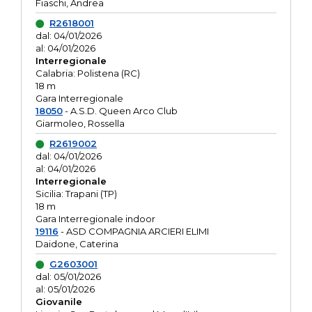
Fiaschi, Andrea
R2618001
dal: 04/01/2026
al: 04/01/2026
Interregionale
Calabria: Polistena (RC)
18 m
Gara Interregionale
18050
- A.S.D. Queen Arco Club
Giarmoleo, Rossella
R2619002
dal: 04/01/2026
al: 04/01/2026
Interregionale
Sicilia: Trapani (TP)
18 m
Gara Interregionale indoor
19116
- ASD COMPAGNIA ARCIERI ELIMI
Daidone, Caterina
G2603001
dal: 05/01/2026
al: 05/01/2026
Giovanile