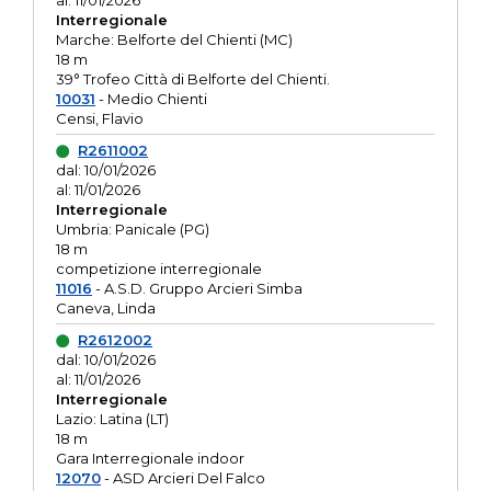
al: 11/01/2026
Interregionale
Marche: Belforte del Chienti (MC)
18 m
39° Trofeo Città di Belforte del Chienti.
10031
- Medio Chienti
Censi, Flavio
R2611002
dal: 10/01/2026
al: 11/01/2026
Interregionale
Umbria: Panicale (PG)
18 m
competizione interregionale
11016
- A.S.D. Gruppo Arcieri Simba
Caneva, Linda
R2612002
dal: 10/01/2026
al: 11/01/2026
Interregionale
Lazio: Latina (LT)
18 m
Gara Interregionale indoor
12070
- ASD Arcieri Del Falco