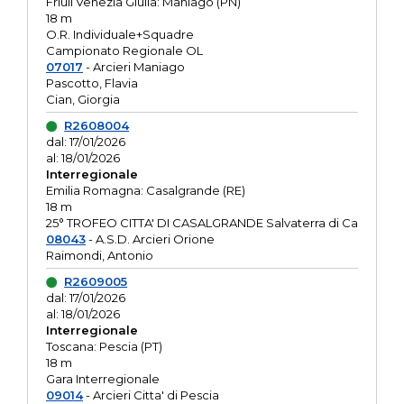
Friuli Venezia Giulia: Maniago (PN)
18 m
O.R. Individuale+Squadre
Campionato Regionale OL
07017
- Arcieri Maniago
Pascotto, Flavia
Cian, Giorgia
R2608004
dal: 17/01/2026
al: 18/01/2026
Interregionale
Emilia Romagna: Casalgrande (RE)
18 m
25° TROFEO CITTA' DI CASALGRANDE Salvaterra di Ca
08043
- A.S.D. Arcieri Orione
Raimondi, Antonio
R2609005
dal: 17/01/2026
al: 18/01/2026
Interregionale
Toscana: Pescia (PT)
18 m
Gara Interregionale
09014
- Arcieri Citta' di Pescia