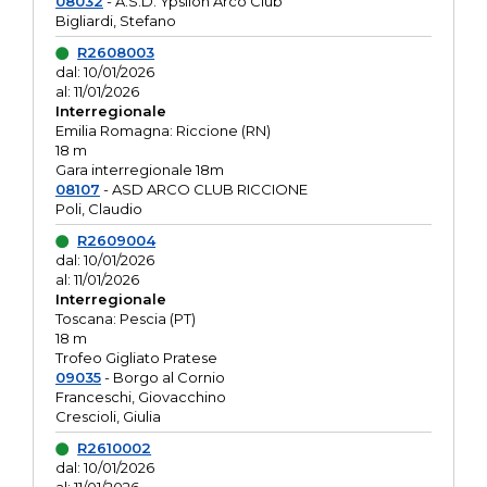
08032
- A.S.D. Ypsilon Arco Club
Bigliardi, Stefano
R2608003
dal: 10/01/2026
al: 11/01/2026
Interregionale
Emilia Romagna: Riccione (RN)
18 m
Gara interregionale 18m
08107
- ASD ARCO CLUB RICCIONE
Poli, Claudio
R2609004
dal: 10/01/2026
al: 11/01/2026
Interregionale
Toscana: Pescia (PT)
18 m
Trofeo Gigliato Pratese
09035
- Borgo al Cornio
Franceschi, Giovacchino
Crescioli, Giulia
R2610002
dal: 10/01/2026