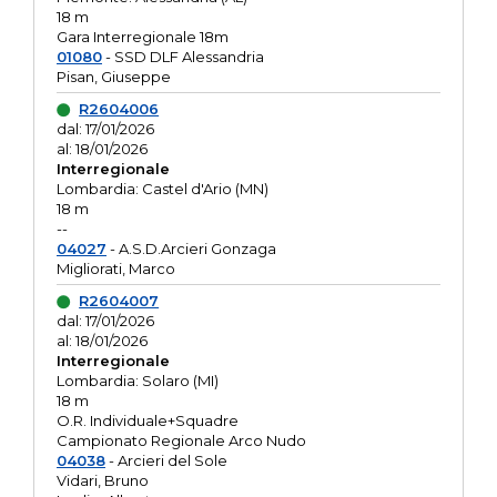
18 m
Gara Interregionale 18m
01080
- SSD DLF Alessandria
Pisan, Giuseppe
R2604006
dal: 17/01/2026
al: 18/01/2026
Interregionale
Lombardia: Castel d'Ario (MN)
18 m
--
04027
- A.S.D.Arcieri Gonzaga
Migliorati, Marco
R2604007
dal: 17/01/2026
al: 18/01/2026
Interregionale
Lombardia: Solaro (MI)
18 m
O.R. Individuale+Squadre
Campionato Regionale Arco Nudo
04038
- Arcieri del Sole
Vidari, Bruno