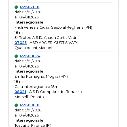
R2607001
dal: 03/01/2026
al: 04/01/2026
Interregionale
Friuli Venezia Giulia: Sesto al Reghena (PN)
18 m
3° Trofeo A.S.D. Arcieri Curtis Vadi
07025
- ASD ARCIERI CURTIS VADI
Quattrocchi, Manuel
R2608074
dal: 03/01/2026
al: 04/01/2026
Interregionale
Emilia Romagna: Moglia (MN)
18 m
Gara interregionale 18m
08021
- A.S.D.Comp.Arc.del Torrazzo
Morselli, Renato
R2609001
dal: 03/01/2026
al: 04/01/2026
Interregionale
Toscana: Firenze (FI)