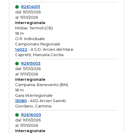
R2614001
dal: 11/01/2026
al: 11/01/2026
Interregionale
Molise: Termoli (CB)
18 m
O.R. Individuale
Campionato Regionale
14022
- A.S.D. Arcieri del Mare
Capretti, Manuela Cecilia
R2615003
dal: 11/01/2026
al: 11/01/2026
Interregionale
Campania: Benevento (BN)
18 m
Gara interregionale
15080
- ASD Arcieri Sanniti
Giordano, Carmine
R2616003
dal: 11/01/2026
al: 11/01/2026
Interregionale