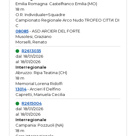
Emilia Romagna: Castelfranco Emilia (MO)
18 m
O.R. Individuale+Squadre
Campionato Regionale Arco Nudo TROFEO CITTA' DI
C
08085
- ASD ARCIERI DEL FORTE
Musolesi, Graziano
Morselli, Renato
R2613035
dal: 18/01/2026
al: 18/01/2026
Interregionale
Abruzzo: Ripa Teatina (CH)
18 m
Memorial Lorena Ridolfi
13014
- Arcieri Il Delfino
Capretti, Manuela Cecilia
R2615004
dal: 18/01/2026
al: 18/01/2026
Interregionale
Campania: Pozzuoli (NA)
18 m