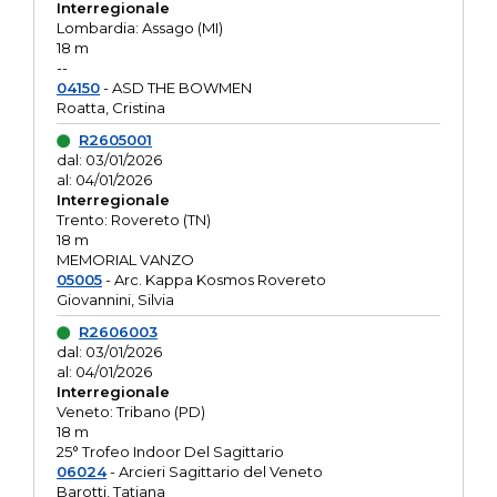
Interregionale
Lombardia: Assago (MI)
18 m
--
04150
- ASD THE BOWMEN
Roatta, Cristina
R2605001
dal: 03/01/2026
al: 04/01/2026
Interregionale
Trento: Rovereto (TN)
18 m
MEMORIAL VANZO
05005
- Arc. Kappa Kosmos Rovereto
Giovannini, Silvia
R2606003
dal: 03/01/2026
al: 04/01/2026
Interregionale
Veneto: Tribano (PD)
18 m
25° Trofeo Indoor Del Sagittario
06024
- Arcieri Sagittario del Veneto
Barotti, Tatiana