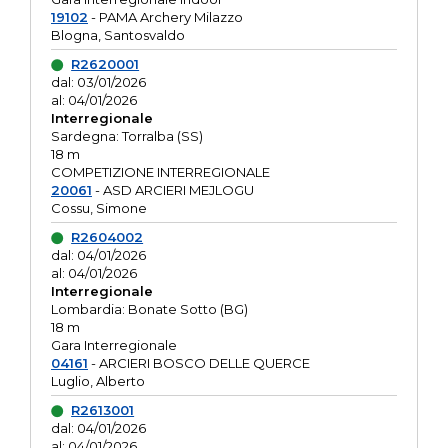
19102
- PAMA Archery Milazzo
Blogna, Santosvaldo
R2620001
dal: 03/01/2026
al: 04/01/2026
Interregionale
Sardegna: Torralba (SS)
18 m
COMPETIZIONE INTERREGIONALE
20061
- ASD ARCIERI MEJLOGU
Cossu, Simone
R2604002
dal: 04/01/2026
al: 04/01/2026
Interregionale
Lombardia: Bonate Sotto (BG)
18 m
Gara Interregionale
04161
- ARCIERI BOSCO DELLE QUERCE
Luglio, Alberto
R2613001
dal: 04/01/2026
al: 04/01/2026