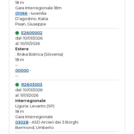
18 m
Gara Interregionale 18m
01066
- Iuvenilia
D'agostino, Katia
Pisan, Giuseppe
E2600002
dal: 10/01/2026
al: 10/01/2026
Estere
: Ilirska Bistrica (Slovenia)
18 m
--
00000
-
--
R2603003
dal: 10/01/2026
al: 11/01/2026
Interregionale
Liguria: Levanto (SP)
18 m
Gara Interregionale
03028
- ASD Arcieri dei 3 Borghi
Bermond, Umberto