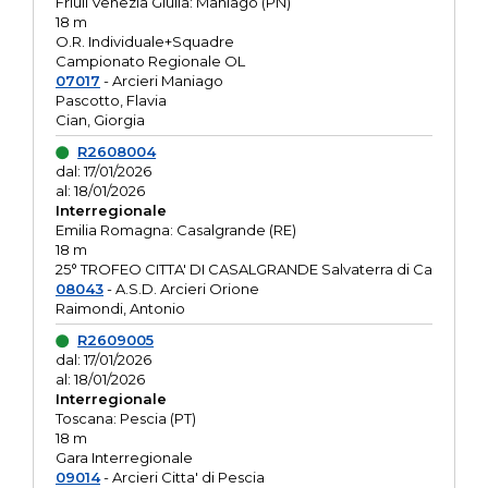
Friuli Venezia Giulia: Maniago (PN)
18 m
O.R. Individuale+Squadre
Campionato Regionale OL
07017
- Arcieri Maniago
Pascotto, Flavia
Cian, Giorgia
R2608004
dal: 17/01/2026
al: 18/01/2026
Interregionale
Emilia Romagna: Casalgrande (RE)
18 m
25° TROFEO CITTA' DI CASALGRANDE Salvaterra di Ca
08043
- A.S.D. Arcieri Orione
Raimondi, Antonio
R2609005
dal: 17/01/2026
al: 18/01/2026
Interregionale
Toscana: Pescia (PT)
18 m
Gara Interregionale
09014
- Arcieri Citta' di Pescia