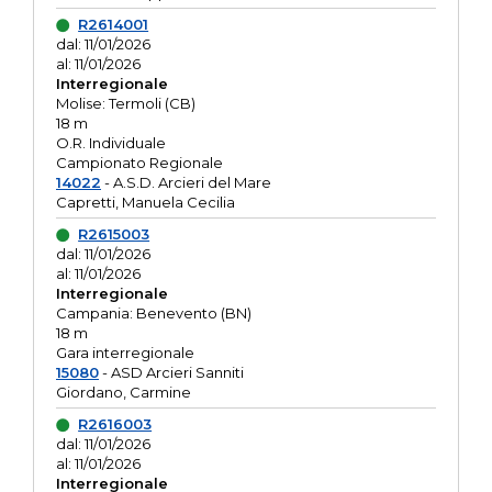
R2614001
dal: 11/01/2026
al: 11/01/2026
Interregionale
Molise: Termoli (CB)
18 m
O.R. Individuale
Campionato Regionale
14022
- A.S.D. Arcieri del Mare
Capretti, Manuela Cecilia
R2615003
dal: 11/01/2026
al: 11/01/2026
Interregionale
Campania: Benevento (BN)
18 m
Gara interregionale
15080
- ASD Arcieri Sanniti
Giordano, Carmine
R2616003
dal: 11/01/2026
al: 11/01/2026
Interregionale