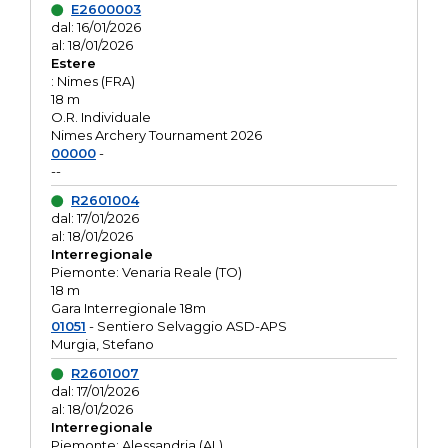
E2600003
dal: 16/01/2026
al: 18/01/2026
Estere
: Nimes (FRA)
18 m
O.R. Individuale
Nimes Archery Tournament 2026
00000
-
--
R2601004
dal: 17/01/2026
al: 18/01/2026
Interregionale
Piemonte: Venaria Reale (TO)
18 m
Gara Interregionale 18m
01051
- Sentiero Selvaggio ASD-APS
Murgia, Stefano
R2601007
dal: 17/01/2026
al: 18/01/2026
Interregionale
Piemonte: Alessandria (AL)