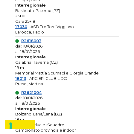
Interregionale
Basilicata: Paterno (PZ)
25+18
Gara 25+18
17030
- ASD Tre Torri Viggiano
Larocca, Fabio
R2618003
dal: 18/01/2026
al: 18/01/2026
Interregionale
Calabria: Taverna (CZ)
18 m
Memorial Mattia Scumaci e Giorgia Grande
18013
- ARCIERI CLUB LIDO
Russo, Martina
R2621004
dal: 18/01/2026
al: 18/01/2026
Interregionale
Bolzano: Lana/Lana (BZ)
18 m
O.R. Individuale+Squadre
Campionato provinciale indoor