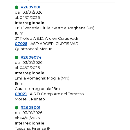
R2607001
dal: 03/01/2026
al: 04/01/2026
Interregionale
Friuli Venezia Giulia: Sesto al Reghena (PN)
18 m
3° Trofeo A.S.D. Arcieri Curtis Vadi
07025
- ASD ARCIERI CURTIS VADI
Quattrocchi, Manuel
R2608074
dal: 03/01/2026
al: 04/01/2026
Interregionale
Emilia Romagna: Moglia (MN)
18 m
Gara interregionale 18m
08021
- A.S.D.Comp.Arc.del Torrazzo
Morselli, Renato
R2609001
dal: 03/01/2026
al: 04/01/2026
Interregionale
Toscana: Firenze (FI)