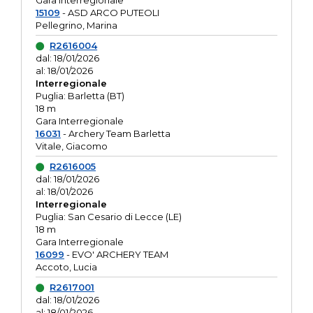
Gara interregionale
15109
- ASD ARCO PUTEOLI
Pellegrino, Marina
R2616004
dal: 18/01/2026
al: 18/01/2026
Interregionale
Puglia: Barletta (BT)
18 m
Gara Interregionale
16031
- Archery Team Barletta
Vitale, Giacomo
R2616005
dal: 18/01/2026
al: 18/01/2026
Interregionale
Puglia: San Cesario di Lecce (LE)
18 m
Gara Interregionale
16099
- EVO' ARCHERY TEAM
Accoto, Lucia
R2617001
dal: 18/01/2026
al: 18/01/2026