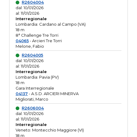
R2604004
dal: 10/01/2026
al: 11/01/2026
Interregionale
Lombardia: Cardano al Campo (VA)
18 m
8° Challenge Tre Torri
04065
- Arcieri Tre Torri
Melone, Fabio
R2604005
dal: 10/01/2026
al: 11/01/2026
Interregionale
Lombardia: Pavia (PV)
18 m
Gara Interregionale
04137
- A.S.D. ARCIERI MINERVA
Migliorati, Marco
R2606004
dal: 10/01/2026
al: 11/01/2026
Interregionale
Veneto: Montecchio Maggiore (VI)
18 m