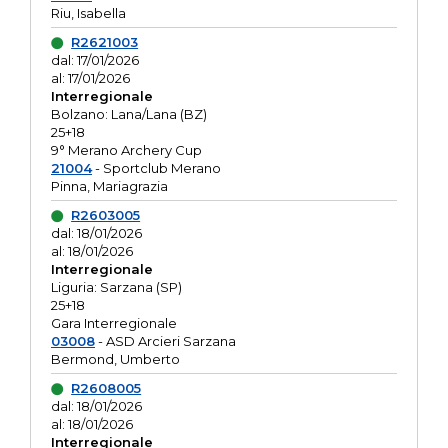
Riu, Isabella
R2621003
dal: 17/01/2026
al: 17/01/2026
Interregionale
Bolzano: Lana/Lana (BZ)
25+18
9° Merano Archery Cup
21004
- Sportclub Merano
Pinna, Mariagrazia
R2603005
dal: 18/01/2026
al: 18/01/2026
Interregionale
Liguria: Sarzana (SP)
25+18
Gara Interregionale
03008
- ASD Arcieri Sarzana
Bermond, Umberto
R2608005
dal: 18/01/2026
al: 18/01/2026
Interregionale