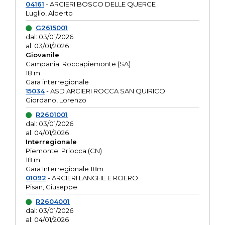
04161
- ARCIERI BOSCO DELLE QUERCE
Luglio, Alberto
G2615001
dal: 03/01/2026
al: 03/01/2026
Giovanile
Campania: Roccapiemonte (SA)
18 m
Gara interregionale
15034
- ASD ARCIERI ROCCA SAN QUIRICO
Giordano, Lorenzo
R2601001
dal: 03/01/2026
al: 04/01/2026
Interregionale
Piemonte: Priocca (CN)
18 m
Gara Interregionale 18m
01092
- ARCIERI LANGHE E ROERO
Pisan, Giuseppe
R2604001
dal: 03/01/2026
al: 04/01/2026