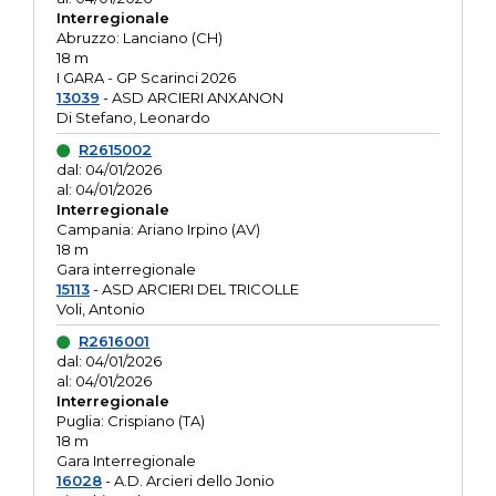
Interregionale
Abruzzo: Lanciano (CH)
18 m
I GARA - GP Scarinci 2026
13039
- ASD ARCIERI ANXANON
Di Stefano, Leonardo
R2615002
dal: 04/01/2026
al: 04/01/2026
Interregionale
Campania: Ariano Irpino (AV)
18 m
Gara interregionale
15113
- ASD ARCIERI DEL TRICOLLE
Voli, Antonio
R2616001
dal: 04/01/2026
al: 04/01/2026
Interregionale
Puglia: Crispiano (TA)
18 m
Gara Interregionale
16028
- A.D. Arcieri dello Jonio