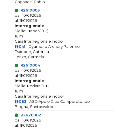
Cagnacci, Fabio
R2619003
dal: 10/01/2026
al: 11/01/2026
Interregionale
Sicilia: Trapani (TP)
18 m
Gara Interregionale indoor
19041
- Dyamond Archery Palermo
Daidone, Caterina
Lenzo, Carmela
R2619004
dal: 10/01/2026
al: 11/01/2026
Interregionale
Sicilia: Pedara (CT)
18 m
Gara Interregionale indoor
19083
- ASD Apple Club Camporotondo
Blogna, Santosvaldo
R2620002
dal: 10/01/2026
al: 11/01/2026