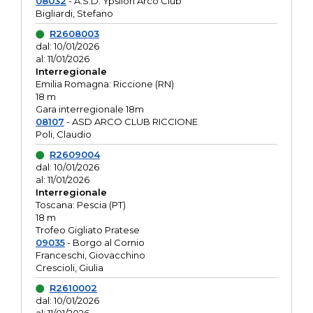
08032
- A.S.D. Ypsilon Arco Club
Bigliardi, Stefano
R2608003
dal: 10/01/2026
al: 11/01/2026
Interregionale
Emilia Romagna: Riccione (RN)
18 m
Gara interregionale 18m
08107
- ASD ARCO CLUB RICCIONE
Poli, Claudio
R2609004
dal: 10/01/2026
al: 11/01/2026
Interregionale
Toscana: Pescia (PT)
18 m
Trofeo Gigliato Pratese
09035
- Borgo al Cornio
Franceschi, Giovacchino
Crescioli, Giulia
R2610002
dal: 10/01/2026