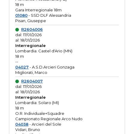
18 m
Gara Interregionale 18m
01080
- SSD DLF Alessandria
Pisan, Giuseppe
R2604006
dal: 17/01/2026
al: 18/01/2026
Interregionale
Lombardia: Castel d'Ario (MN)
18 m
--
04027
- A.S.D.Arcieri Gonzaga
Migliorati, Marco
R2604007
dal: 17/01/2026
al: 18/01/2026
Interregionale
Lombardia: Solaro (MI)
18 m
O.R. Individuale+Squadre
Campionato Regionale Arco Nudo
04038
- Arcieri del Sole
Vidari, Bruno