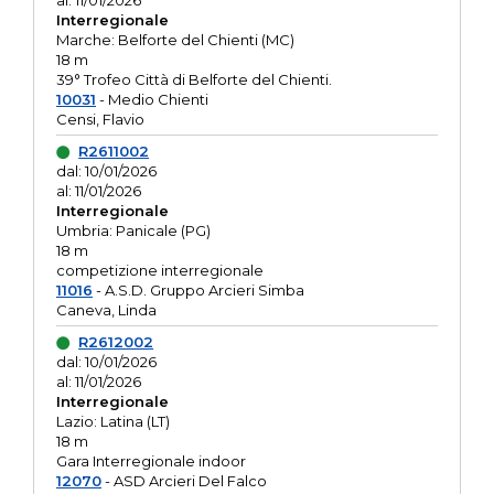
al: 11/01/2026
Interregionale
Marche: Belforte del Chienti (MC)
18 m
39° Trofeo Città di Belforte del Chienti.
10031
- Medio Chienti
Censi, Flavio
R2611002
dal: 10/01/2026
al: 11/01/2026
Interregionale
Umbria: Panicale (PG)
18 m
competizione interregionale
11016
- A.S.D. Gruppo Arcieri Simba
Caneva, Linda
R2612002
dal: 10/01/2026
al: 11/01/2026
Interregionale
Lazio: Latina (LT)
18 m
Gara Interregionale indoor
12070
- ASD Arcieri Del Falco