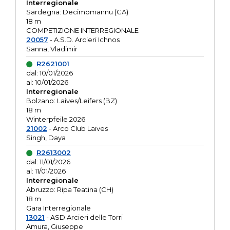
Interregionale
Sardegna: Decimomannu (CA)
18 m
COMPETIZIONE INTERREGIONALE
20057
- A.S.D. Arcieri Ichnos
Sanna, Vladimir
R2621001
dal: 10/01/2026
al: 10/01/2026
Interregionale
Bolzano: Laives/Leifers (BZ)
18 m
Winterpfeile 2026
21002
- Arco Club Laives
Singh, Daya
R2613002
dal: 11/01/2026
al: 11/01/2026
Interregionale
Abruzzo: Ripa Teatina (CH)
18 m
Gara Interregionale
13021
- ASD Arcieri delle Torri
Amura, Giuseppe