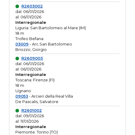
R2603002
dal: 06/01/2026
al: 06/01/2026
Interregionale
Liguria: San Bartolomeo al Mare (IM)
18 m
Trofeo Befana
03009
- Arc.San Bartolomeo
Briozzo, Giorgio
R2609003
dal: 06/01/2026
al: 06/01/2026
Interregionale
Toscana: Firenze (FI)
18 m
Ugnano
09053
- Arcieri della Real Villa
De Pascalis, Salvatore
R2601002
dal: 09/01/2026
al: 11/01/2026
Interregionale
Piemonte: Torino (TO)