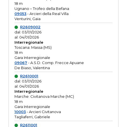
18 m
Ugnano – Trofeo della Befana
09053
- Arcieri della Real Villa
Venturini, Gaia
R2609002
dal: 03/01/2026
al: 04/01/2026
Interregionale
Toscana: Massa (MS)
18 m
Gara Interregionale
09067
- A.S.D. Comp. Frecce Apuane
De Biaso, Valentina
R2610001
dal: 03/01/2026
al: 04/01/2026
Interregionale
Marche: Civitanova Marche (MC)
18 m
Gara Interregionale
10003
- Arcieri Civitanova
Tagliaferri, Gabriele
R2611001