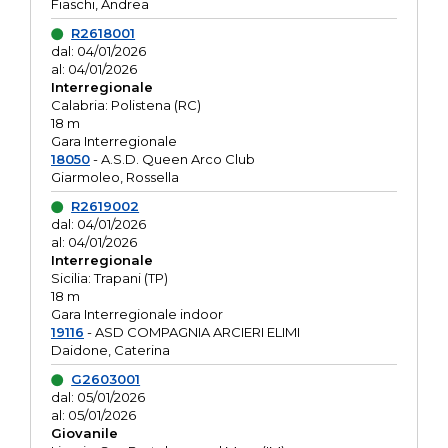
Fiaschi, Andrea
R2618001
dal: 04/01/2026
al: 04/01/2026
Interregionale
Calabria: Polistena (RC)
18 m
Gara Interregionale
18050
- A.S.D. Queen Arco Club
Giarmoleo, Rossella
R2619002
dal: 04/01/2026
al: 04/01/2026
Interregionale
Sicilia: Trapani (TP)
18 m
Gara Interregionale indoor
19116
- ASD COMPAGNIA ARCIERI ELIMI
Daidone, Caterina
G2603001
dal: 05/01/2026
al: 05/01/2026
Giovanile