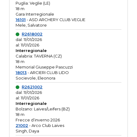
Puglia: Veglie (LE)
18 m
Gara Interregionale
16101
- ASD ARCHERY CLUB VEGLIE
Mele, Salvatore
R2618002
dal: 11/01/2026
al: 11/01/2026
Interregionale
Calabria: TAVERNA (CZ)
18 m
Memorial Giuseppe Pascuzzi
18013
- ARCIERI CLUB LIDO
Socievole, Eleonora
R2621002
dal: 11/01/2026
al: 11/01/2026
Interregionale
Bolzano: Laives/Leifers (BZ)
18 m
Frecce d’inverno 2026
21002
- Arco Club Laives
Singh, Daya