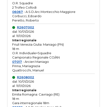
O.R. Squadre
2 Trofeo Collodi
06067
- A.S.D.Arc.Montecchio Maggiore
Corbucci, Edoardo
Peretto, Roberto
R2607002
dal: 10/01/2026
al: 11/01/2026
Interregionale
Friuli Venezia Giulia: Maniago (PN)
18 m
O.R. Individuale+Squadre
Campionato Regionale CO/AN
07017
- Arcieri Maniago
Pinna, Mariagrazia
Quattrocchi, Manuel
R2608002
dal: 10/01/2026
al: 11/01/2026
Interregionale
Emilia Romagna: Cavriago (RE)
18 m
Gara interregionale 18m