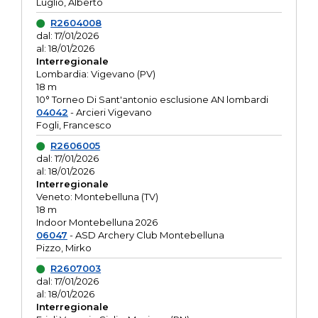
Luglio, Alberto
R2604008
dal: 17/01/2026
al: 18/01/2026
Interregionale
Lombardia: Vigevano (PV)
18 m
10° Torneo Di Sant'antonio esclusione AN lombardi
04042
- Arcieri Vigevano
Fogli, Francesco
R2606005
dal: 17/01/2026
al: 18/01/2026
Interregionale
Veneto: Montebelluna (TV)
18 m
Indoor Montebelluna 2026
06047
- ASD Archery Club Montebelluna
Pizzo, Mirko
R2607003
dal: 17/01/2026
al: 18/01/2026
Interregionale