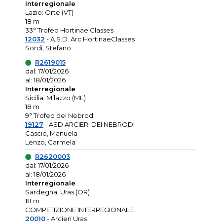
Interregionale
Lazio: Orte (VT)
18 m
33° Trofeo Hortinae Classes
12032
- A.S.D. Arc.HortinaeClasses
Sordi, Stefano
R2619015
dal: 17/01/2026
al: 18/01/2026
Interregionale
Sicilia: Milazzo (ME)
18 m
9° Trofeo dei Nebrodi
19127
- ASD ARCIERI DEI NEBRODI
Cascio, Manuela
Lenzo, Carmela
R2620003
dal: 17/01/2026
al: 18/01/2026
Interregionale
Sardegna: Uras (OR)
18 m
COMPETIZIONE INTERREGIONALE
20010
- Arcieri Uras