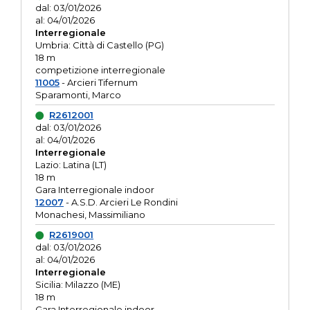
dal: 03/01/2026
al: 04/01/2026
Interregionale
Umbria: Città di Castello (PG)
18 m
competizione interregionale
11005
- Arcieri Tifernum
Sparamonti, Marco
R2612001
dal: 03/01/2026
al: 04/01/2026
Interregionale
Lazio: Latina (LT)
18 m
Gara Interregionale indoor
12007
- A.S.D. Arcieri Le Rondini
Monachesi, Massimiliano
R2619001
dal: 03/01/2026
al: 04/01/2026
Interregionale
Sicilia: Milazzo (ME)
18 m
Gara Interregionale indoor