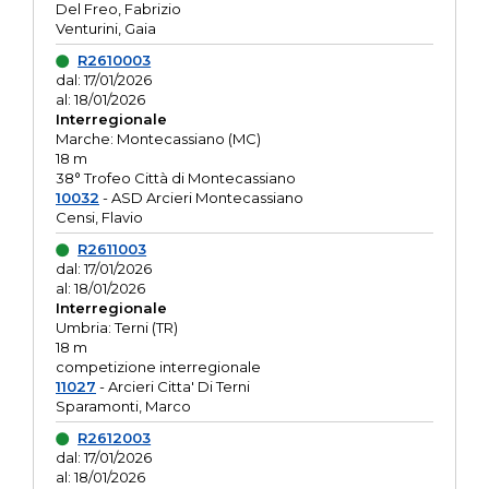
Del Freo, Fabrizio
Venturini, Gaia
R2610003
dal: 17/01/2026
al: 18/01/2026
Interregionale
Marche: Montecassiano (MC)
18 m
38° Trofeo Città di Montecassiano
10032
- ASD Arcieri Montecassiano
Censi, Flavio
R2611003
dal: 17/01/2026
al: 18/01/2026
Interregionale
Umbria: Terni (TR)
18 m
competizione interregionale
11027
- Arcieri Citta' Di Terni
Sparamonti, Marco
R2612003
dal: 17/01/2026
al: 18/01/2026