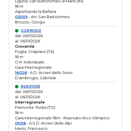
Liguria: San Bartolomeo al Mare (IM)
18 m
Aspettando la Befana
03009
- Arc.San Bartolomeo
Briozzo, Giorgio
G2616002
dal: 06/01/2026
al: 06/01/2026
Giovanile
Puglia: Crispiano (TA)
18 m
O.R. Individuale
Gara Interregionale
16028
- A.D. Arcieri dello Jonio
D'ambrogio, Gabriele
R2601005
dal: 06/01/2026
al: 06/01/2026
Interregionale
Piemonte: Rosta (TO)
18 m
Gara Interregionale 18m - Riservato Arco Olimpico
01018
- A.S.D. Arcieri delle Alpi
Merlo, Francesco