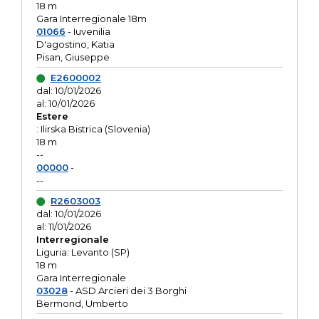
18 m
Gara Interregionale 18m
01066
- Iuvenilia
D'agostino, Katia
Pisan, Giuseppe
E2600002
dal: 10/01/2026
al: 10/01/2026
Estere
: Ilirska Bistrica (Slovenia)
18 m
--
00000
-
--
R2603003
dal: 10/01/2026
al: 11/01/2026
Interregionale
Liguria: Levanto (SP)
18 m
Gara Interregionale
03028
- ASD Arcieri dei 3 Borghi
Bermond, Umberto