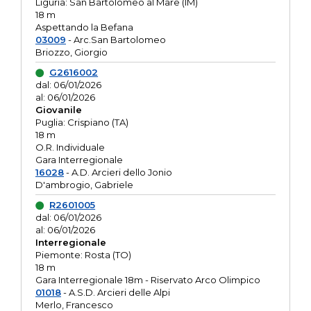
Liguria: San Bartolomeo al Mare (IM)
18 m
Aspettando la Befana
03009
- Arc.San Bartolomeo
Briozzo, Giorgio
G2616002
dal: 06/01/2026
al: 06/01/2026
Giovanile
Puglia: Crispiano (TA)
18 m
O.R. Individuale
Gara Interregionale
16028
- A.D. Arcieri dello Jonio
D'ambrogio, Gabriele
R2601005
dal: 06/01/2026
al: 06/01/2026
Interregionale
Piemonte: Rosta (TO)
18 m
Gara Interregionale 18m - Riservato Arco Olimpico
01018
- A.S.D. Arcieri delle Alpi
Merlo, Francesco