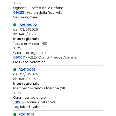
18 m
Ugnano – Trofeo della Befana
09053
- Arcieri della Real Villa
Venturini, Gaia
R2609002
dal: 03/01/2026
al: 04/01/2026
Interregionale
Toscana: Massa (MS)
18 m
Gara Interregionale
09067
- A.S.D. Comp. Frecce Apuane
De Biaso, Valentina
R2610001
dal: 03/01/2026
al: 04/01/2026
Interregionale
Marche: Civitanova Marche (MC)
18 m
Gara Interregionale
10003
- Arcieri Civitanova
Tagliaferri, Gabriele
R2611001