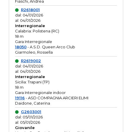
Fiaschi, Andrea
R2618001
dal: 04/01/2026
al: 04/01/2026
Interregionale
Calabria: Polistena (RC)
18 m
Gara Interregionale
18050
- A.S.D. Queen Arco Club
Giarmoleo, Rossella
R2619002
dal: 04/01/2026
al: 04/01/2026
Interregionale
Sicilia: Trapani (TP)
18 m
Gara Interregionale indoor
19116
- ASD COMPAGNIA ARCIERI ELIMI
Daidone, Caterina
G2603001
dal: 05/01/2026
al: 05/01/2026
Giovanile