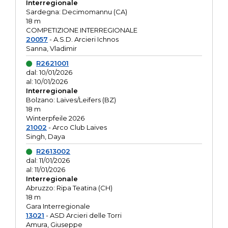
Interregionale
Sardegna: Decimomannu (CA)
18 m
COMPETIZIONE INTERREGIONALE
20057
- A.S.D. Arcieri Ichnos
Sanna, Vladimir
R2621001
dal: 10/01/2026
al: 10/01/2026
Interregionale
Bolzano: Laives/Leifers (BZ)
18 m
Winterpfeile 2026
21002
- Arco Club Laives
Singh, Daya
R2613002
dal: 11/01/2026
al: 11/01/2026
Interregionale
Abruzzo: Ripa Teatina (CH)
18 m
Gara Interregionale
13021
- ASD Arcieri delle Torri
Amura, Giuseppe