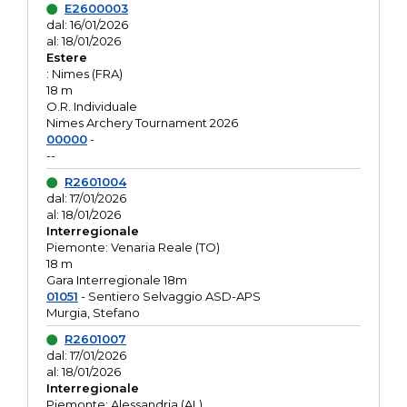
E2600003
dal: 16/01/2026
al: 18/01/2026
Estere
: Nimes (FRA)
18 m
O.R. Individuale
Nimes Archery Tournament 2026
00000
-
--
R2601004
dal: 17/01/2026
al: 18/01/2026
Interregionale
Piemonte: Venaria Reale (TO)
18 m
Gara Interregionale 18m
01051
- Sentiero Selvaggio ASD-APS
Murgia, Stefano
R2601007
dal: 17/01/2026
al: 18/01/2026
Interregionale
Piemonte: Alessandria (AL)