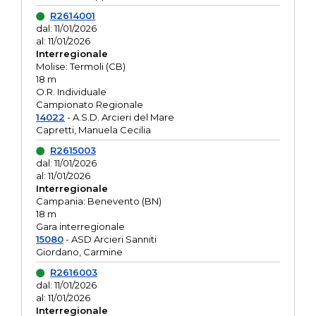
R2614001
dal: 11/01/2026
al: 11/01/2026
Interregionale
Molise: Termoli (CB)
18 m
O.R. Individuale
Campionato Regionale
14022
- A.S.D. Arcieri del Mare
Capretti, Manuela Cecilia
R2615003
dal: 11/01/2026
al: 11/01/2026
Interregionale
Campania: Benevento (BN)
18 m
Gara interregionale
15080
- ASD Arcieri Sanniti
Giordano, Carmine
R2616003
dal: 11/01/2026
al: 11/01/2026
Interregionale