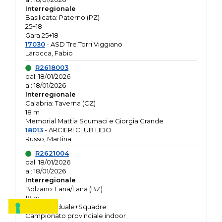
Interregionale
Basilicata: Paterno (PZ)
25+18
Gara 25+18
17030
- ASD Tre Torri Viggiano
Larocca, Fabio
R2618003
dal: 18/01/2026
al: 18/01/2026
Interregionale
Calabria: Taverna (CZ)
18 m
Memorial Mattia Scumaci e Giorgia Grande
18013
- ARCIERI CLUB LIDO
Russo, Martina
R2621004
dal: 18/01/2026
al: 18/01/2026
Interregionale
Bolzano: Lana/Lana (BZ)
18 m
O.R. Individuale+Squadre
Campionato provinciale indoor