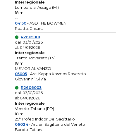
Interregionale
Lombardia: Assago (MI)
18 m
--
04150
- ASD THE BOWMEN
Roatta, Cristina
R2605001
dal: 03/01/2026
al: 04/01/2026
Interregionale
Trento: Rovereto (TN)
18 m
MEMORIAL VANZO
05005
- Arc. Kappa Kosmos Rovereto
Giovannini, Silvia
R2606003
dal: 03/01/2026
al: 04/01/2026
Interregionale
Veneto: Tribano (PD)
18 m
25° Trofeo Indoor Del Sagittario
06024
- Arcieri Sagittario del Veneto
Barotti, Tatiana