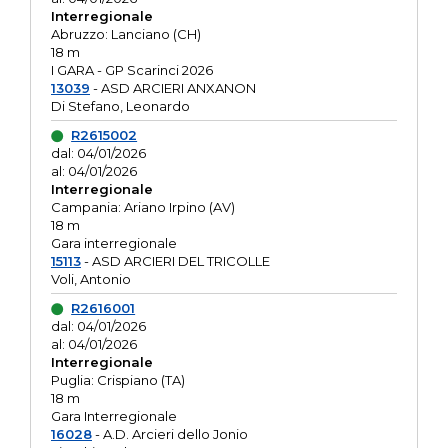
Interregionale
Abruzzo: Lanciano (CH)
18 m
I GARA - GP Scarinci 2026
13039
- ASD ARCIERI ANXANON
Di Stefano, Leonardo
R2615002
dal: 04/01/2026
al: 04/01/2026
Interregionale
Campania: Ariano Irpino (AV)
18 m
Gara interregionale
15113
- ASD ARCIERI DEL TRICOLLE
Voli, Antonio
R2616001
dal: 04/01/2026
al: 04/01/2026
Interregionale
Puglia: Crispiano (TA)
18 m
Gara Interregionale
16028
- A.D. Arcieri dello Jonio