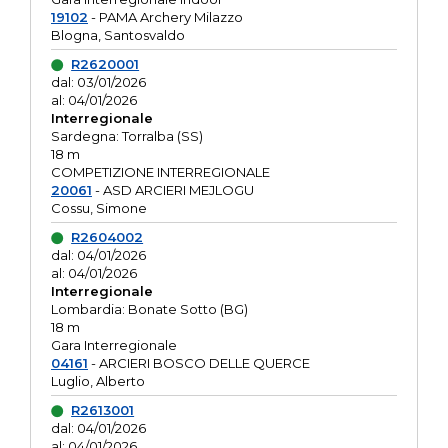
19102
- PAMA Archery Milazzo
Blogna, Santosvaldo
R2620001
dal: 03/01/2026
al: 04/01/2026
Interregionale
Sardegna: Torralba (SS)
18 m
COMPETIZIONE INTERREGIONALE
20061
- ASD ARCIERI MEJLOGU
Cossu, Simone
R2604002
dal: 04/01/2026
al: 04/01/2026
Interregionale
Lombardia: Bonate Sotto (BG)
18 m
Gara Interregionale
04161
- ARCIERI BOSCO DELLE QUERCE
Luglio, Alberto
R2613001
dal: 04/01/2026
al: 04/01/2026