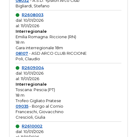
08032
- A.S.D. Ypsilon Arco Club
Bigliardi, Stefano
R2608003
dal: 10/01/2026
al: 11/01/2026
Interregionale
Emilia Romagna: Riccione (RN)
18 m
Gara interregionale 18m
08107
- ASD ARCO CLUB RICCIONE
Poli, Claudio
R2609004
dal: 10/01/2026
al: 11/01/2026
Interregionale
Toscana: Pescia (PT)
18 m
Trofeo Gigliato Pratese
09035
- Borgo al Cornio
Franceschi, Giovacchino
Crescioli, Giulia
R2610002
dal: 10/01/2026