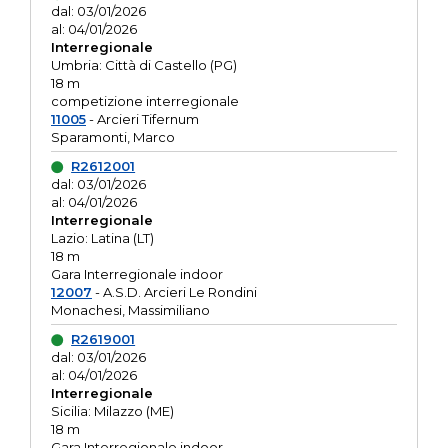
dal: 03/01/2026
al: 04/01/2026
Interregionale
Umbria: Città di Castello (PG)
18 m
competizione interregionale
11005
- Arcieri Tifernum
Sparamonti, Marco
R2612001
dal: 03/01/2026
al: 04/01/2026
Interregionale
Lazio: Latina (LT)
18 m
Gara Interregionale indoor
12007
- A.S.D. Arcieri Le Rondini
Monachesi, Massimiliano
R2619001
dal: 03/01/2026
al: 04/01/2026
Interregionale
Sicilia: Milazzo (ME)
18 m
Gara Interregionale indoor