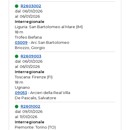
R2603002
dal: 06/01/2026
al: 06/01/2026
Interregionale
Liguria: San Bartolomeo al Mare (IM)
18 m
Trofeo Befana
03009
- Arc.San Bartolomeo
Briozzo, Giorgio
R2609003
dal: 06/01/2026
al: 06/01/2026
Interregionale
Toscana: Firenze (FI)
18 m
Ugnano
09053
- Arcieri della Real Villa
De Pascalis, Salvatore
R2601002
dal: 09/01/2026
al: 11/01/2026
Interregionale
Piemonte: Torino (TO)