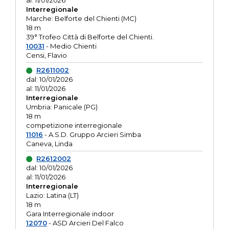
al: 11/01/2026
Interregionale
Marche: Belforte del Chienti (MC)
18 m
39° Trofeo Città di Belforte del Chienti.
10031
- Medio Chienti
Censi, Flavio
R2611002
dal: 10/01/2026
al: 11/01/2026
Interregionale
Umbria: Panicale (PG)
18 m
competizione interregionale
11016
- A.S.D. Gruppo Arcieri Simba
Caneva, Linda
R2612002
dal: 10/01/2026
al: 11/01/2026
Interregionale
Lazio: Latina (LT)
18 m
Gara Interregionale indoor
12070
- ASD Arcieri Del Falco