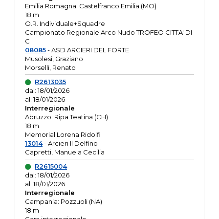
Emilia Romagna: Castelfranco Emilia (MO)
18 m
O.R. Individuale+Squadre
Campionato Regionale Arco Nudo TROFEO CITTA' DI
C
08085
- ASD ARCIERI DEL FORTE
Musolesi, Graziano
Morselli, Renato
R2613035
dal: 18/01/2026
al: 18/01/2026
Interregionale
Abruzzo: Ripa Teatina (CH)
18 m
Memorial Lorena Ridolfi
13014
- Arcieri Il Delfino
Capretti, Manuela Cecilia
R2615004
dal: 18/01/2026
al: 18/01/2026
Interregionale
Campania: Pozzuoli (NA)
18 m