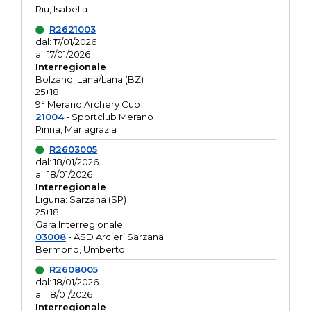
Riu, Isabella
R2621003
dal: 17/01/2026
al: 17/01/2026
Interregionale
Bolzano: Lana/Lana (BZ)
25+18
9° Merano Archery Cup
21004
- Sportclub Merano
Pinna, Mariagrazia
R2603005
dal: 18/01/2026
al: 18/01/2026
Interregionale
Liguria: Sarzana (SP)
25+18
Gara Interregionale
03008
- ASD Arcieri Sarzana
Bermond, Umberto
R2608005
dal: 18/01/2026
al: 18/01/2026
Interregionale