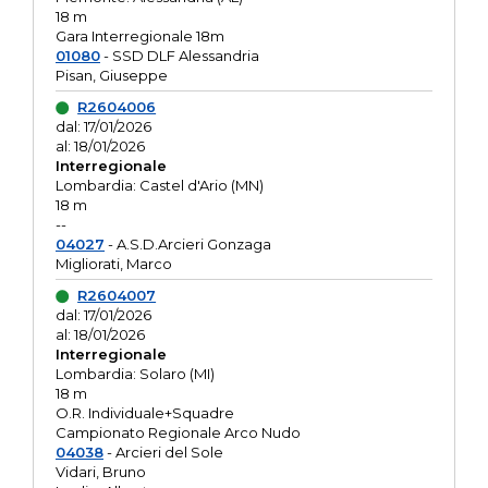
18 m
Gara Interregionale 18m
01080
- SSD DLF Alessandria
Pisan, Giuseppe
R2604006
dal: 17/01/2026
al: 18/01/2026
Interregionale
Lombardia: Castel d'Ario (MN)
18 m
--
04027
- A.S.D.Arcieri Gonzaga
Migliorati, Marco
R2604007
dal: 17/01/2026
al: 18/01/2026
Interregionale
Lombardia: Solaro (MI)
18 m
O.R. Individuale+Squadre
Campionato Regionale Arco Nudo
04038
- Arcieri del Sole
Vidari, Bruno