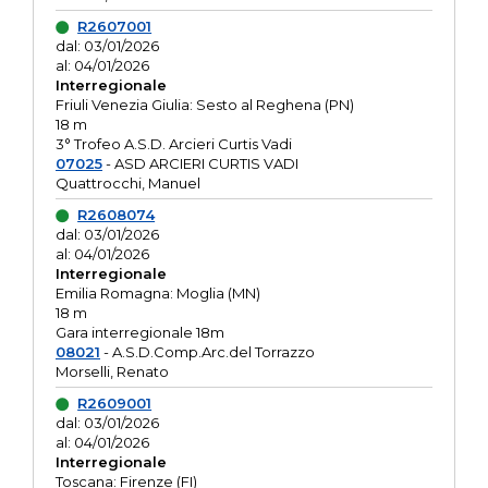
R2607001
dal: 03/01/2026
al: 04/01/2026
Interregionale
Friuli Venezia Giulia: Sesto al Reghena (PN)
18 m
3° Trofeo A.S.D. Arcieri Curtis Vadi
07025
- ASD ARCIERI CURTIS VADI
Quattrocchi, Manuel
R2608074
dal: 03/01/2026
al: 04/01/2026
Interregionale
Emilia Romagna: Moglia (MN)
18 m
Gara interregionale 18m
08021
- A.S.D.Comp.Arc.del Torrazzo
Morselli, Renato
R2609001
dal: 03/01/2026
al: 04/01/2026
Interregionale
Toscana: Firenze (FI)