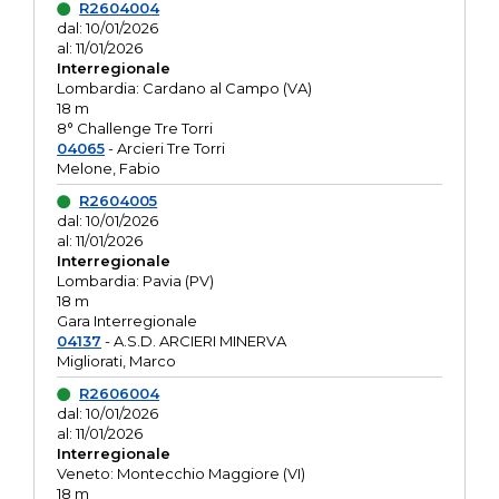
R2604004
dal: 10/01/2026
al: 11/01/2026
Interregionale
Lombardia: Cardano al Campo (VA)
18 m
8° Challenge Tre Torri
04065
- Arcieri Tre Torri
Melone, Fabio
R2604005
dal: 10/01/2026
al: 11/01/2026
Interregionale
Lombardia: Pavia (PV)
18 m
Gara Interregionale
04137
- A.S.D. ARCIERI MINERVA
Migliorati, Marco
R2606004
dal: 10/01/2026
al: 11/01/2026
Interregionale
Veneto: Montecchio Maggiore (VI)
18 m