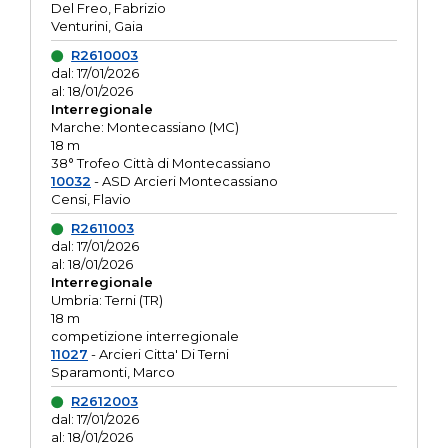
Del Freo, Fabrizio
Venturini, Gaia
R2610003
dal: 17/01/2026
al: 18/01/2026
Interregionale
Marche: Montecassiano (MC)
18 m
38° Trofeo Città di Montecassiano
10032
- ASD Arcieri Montecassiano
Censi, Flavio
R2611003
dal: 17/01/2026
al: 18/01/2026
Interregionale
Umbria: Terni (TR)
18 m
competizione interregionale
11027
- Arcieri Citta' Di Terni
Sparamonti, Marco
R2612003
dal: 17/01/2026
al: 18/01/2026