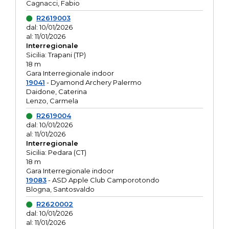
Cagnacci, Fabio
R2619003
dal: 10/01/2026
al: 11/01/2026
Interregionale
Sicilia: Trapani (TP)
18 m
Gara Interregionale indoor
19041
- Dyamond Archery Palermo
Daidone, Caterina
Lenzo, Carmela
R2619004
dal: 10/01/2026
al: 11/01/2026
Interregionale
Sicilia: Pedara (CT)
18 m
Gara Interregionale indoor
19083
- ASD Apple Club Camporotondo
Blogna, Santosvaldo
R2620002
dal: 10/01/2026
al: 11/01/2026