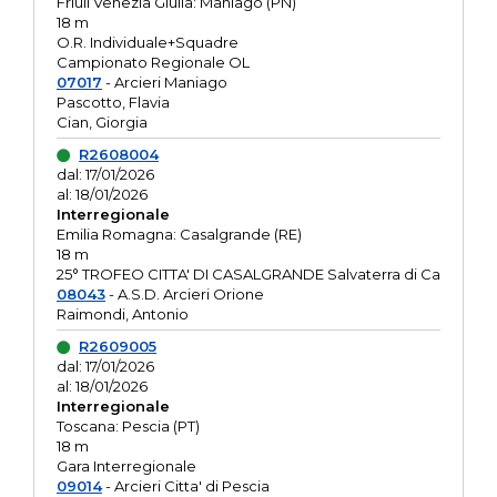
Friuli Venezia Giulia: Maniago (PN)
18 m
O.R. Individuale+Squadre
Campionato Regionale OL
07017
- Arcieri Maniago
Pascotto, Flavia
Cian, Giorgia
R2608004
dal: 17/01/2026
al: 18/01/2026
Interregionale
Emilia Romagna: Casalgrande (RE)
18 m
25° TROFEO CITTA' DI CASALGRANDE Salvaterra di Ca
08043
- A.S.D. Arcieri Orione
Raimondi, Antonio
R2609005
dal: 17/01/2026
al: 18/01/2026
Interregionale
Toscana: Pescia (PT)
18 m
Gara Interregionale
09014
- Arcieri Citta' di Pescia