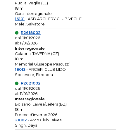
Puglia: Veglie (LE)
18 m
Gara Interregionale
16101
- ASD ARCHERY CLUB VEGLIE
Mele, Salvatore
R2618002
dal: 11/01/2026
al: 11/01/2026
Interregionale
Calabria: TAVERNA (CZ)
18 m
Memorial Giuseppe Pascuzzi
18013
- ARCIERI CLUB LIDO
Socievole, Eleonora
R2621002
dal: 11/01/2026
al: 11/01/2026
Interregionale
Bolzano: Laives/Leifers (BZ)
18 m
Frecce d’inverno 2026
21002
- Arco Club Laives
Singh, Daya