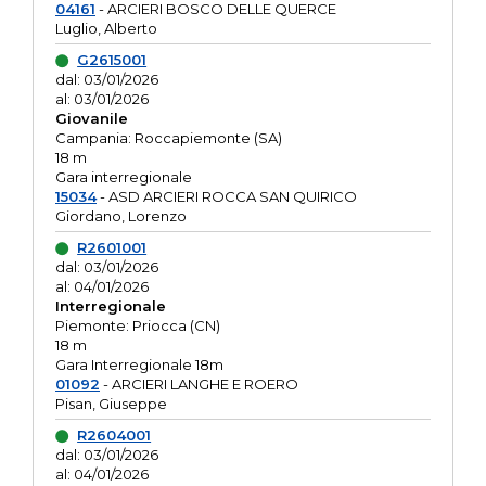
04161
- ARCIERI BOSCO DELLE QUERCE
Luglio, Alberto
G2615001
dal: 03/01/2026
al: 03/01/2026
Giovanile
Campania: Roccapiemonte (SA)
18 m
Gara interregionale
15034
- ASD ARCIERI ROCCA SAN QUIRICO
Giordano, Lorenzo
R2601001
dal: 03/01/2026
al: 04/01/2026
Interregionale
Piemonte: Priocca (CN)
18 m
Gara Interregionale 18m
01092
- ARCIERI LANGHE E ROERO
Pisan, Giuseppe
R2604001
dal: 03/01/2026
al: 04/01/2026