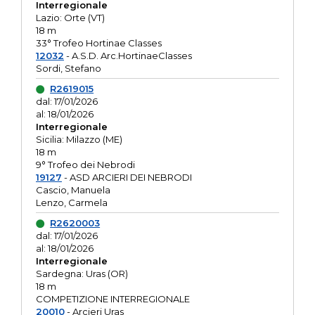
Interregionale
Lazio: Orte (VT)
18 m
33° Trofeo Hortinae Classes
12032
- A.S.D. Arc.HortinaeClasses
Sordi, Stefano
R2619015
dal: 17/01/2026
al: 18/01/2026
Interregionale
Sicilia: Milazzo (ME)
18 m
9° Trofeo dei Nebrodi
19127
- ASD ARCIERI DEI NEBRODI
Cascio, Manuela
Lenzo, Carmela
R2620003
dal: 17/01/2026
al: 18/01/2026
Interregionale
Sardegna: Uras (OR)
18 m
COMPETIZIONE INTERREGIONALE
20010
- Arcieri Uras