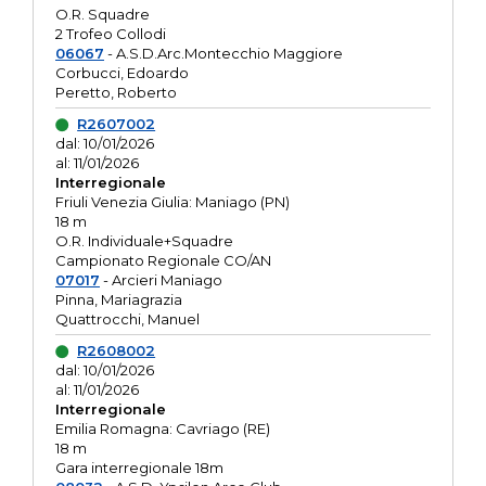
O.R. Squadre
2 Trofeo Collodi
06067
- A.S.D.Arc.Montecchio Maggiore
Corbucci, Edoardo
Peretto, Roberto
R2607002
dal: 10/01/2026
al: 11/01/2026
Interregionale
Friuli Venezia Giulia: Maniago (PN)
18 m
O.R. Individuale+Squadre
Campionato Regionale CO/AN
07017
- Arcieri Maniago
Pinna, Mariagrazia
Quattrocchi, Manuel
R2608002
dal: 10/01/2026
al: 11/01/2026
Interregionale
Emilia Romagna: Cavriago (RE)
18 m
Gara interregionale 18m