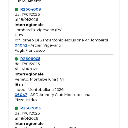
Luglio, Alberto
R2604008
dal: 17/01/2026
al: 18/01/2026
Interregionale
Lombardia: Vigevano (PV)
18 m
10° Torneo Di Sant'antonio esclusione AN lombardi
04042
- Arcieri Vigevano
Fogli, Francesco
R2606005
dal: 17/01/2026
al: 18/01/2026
Interregionale
Veneto: Montebelluna (TV)
18 m
Indoor Montebelluna 2026
06047
- ASD Archery Club Montebelluna
Pizzo, Mirko
R2607003
dal: 17/01/2026
al: 18/01/2026
Interregionale