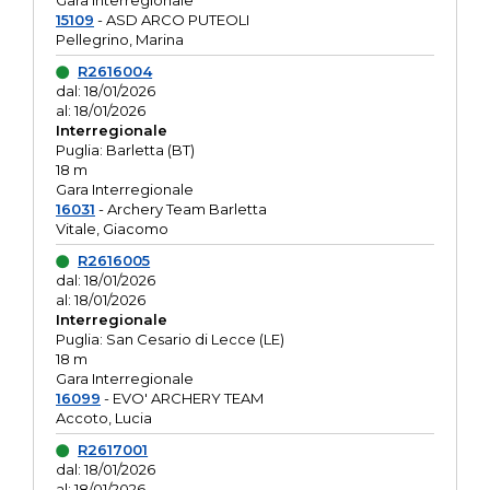
Gara interregionale
15109
- ASD ARCO PUTEOLI
Pellegrino, Marina
R2616004
dal: 18/01/2026
al: 18/01/2026
Interregionale
Puglia: Barletta (BT)
18 m
Gara Interregionale
16031
- Archery Team Barletta
Vitale, Giacomo
R2616005
dal: 18/01/2026
al: 18/01/2026
Interregionale
Puglia: San Cesario di Lecce (LE)
18 m
Gara Interregionale
16099
- EVO' ARCHERY TEAM
Accoto, Lucia
R2617001
dal: 18/01/2026
al: 18/01/2026