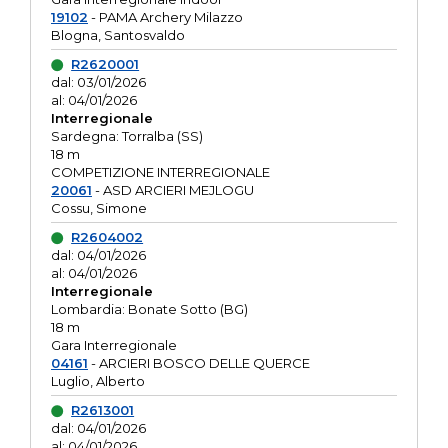
19102
- PAMA Archery Milazzo
Blogna, Santosvaldo
R2620001
dal: 03/01/2026
al: 04/01/2026
Interregionale
Sardegna: Torralba (SS)
18 m
COMPETIZIONE INTERREGIONALE
20061
- ASD ARCIERI MEJLOGU
Cossu, Simone
R2604002
dal: 04/01/2026
al: 04/01/2026
Interregionale
Lombardia: Bonate Sotto (BG)
18 m
Gara Interregionale
04161
- ARCIERI BOSCO DELLE QUERCE
Luglio, Alberto
R2613001
dal: 04/01/2026
al: 04/01/2026