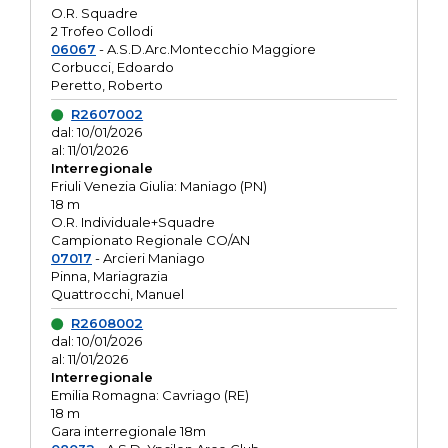
O.R. Squadre
2 Trofeo Collodi
06067
- A.S.D.Arc.Montecchio Maggiore
Corbucci, Edoardo
Peretto, Roberto
R2607002
dal: 10/01/2026
al: 11/01/2026
Interregionale
Friuli Venezia Giulia: Maniago (PN)
18 m
O.R. Individuale+Squadre
Campionato Regionale CO/AN
07017
- Arcieri Maniago
Pinna, Mariagrazia
Quattrocchi, Manuel
R2608002
dal: 10/01/2026
al: 11/01/2026
Interregionale
Emilia Romagna: Cavriago (RE)
18 m
Gara interregionale 18m