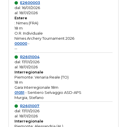
E2600003
dal: 16/01/2026
al: 18/01/2026
Estere
: Nimes (FRA)
18 m
O.R. Individuale
Nimes Archery Tournament 2026
00000
-
--
R2601004
dal: 17/01/2026
al: 18/01/2026
Interregionale
Piemonte: Venaria Reale (TO)
18 m
Gara Interregionale 18m
01051
- Sentiero Selvaggio ASD-APS
Murgia, Stefano
R2601007
dal: 17/01/2026
al: 18/01/2026
Interregionale
Piemonte: Alessandria (AL)