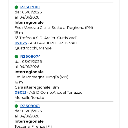
R2607001
dal: 03/01/2026
al: 04/01/2026
Interregionale
Friuli Venezia Giulia: Sesto al Reghena (PN)
18 m
3° Trofeo A.S.D. Arcieri Curtis Vadi
07025
- ASD ARCIERI CURTIS VADI
Quattrocchi, Manuel
R2608074
dal: 03/01/2026
al: 04/01/2026
Interregionale
Emilia Romagna: Moglia (MN)
18 m
Gara interregionale 18m
08021
- A.S.D.Comp.Arc.del Torrazzo
Morselli, Renato
R2609001
dal: 03/01/2026
al: 04/01/2026
Interregionale
Toscana: Firenze (FI)