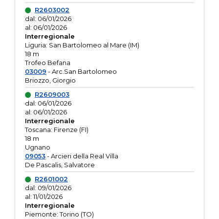
R2603002
dal: 06/01/2026
al: 06/01/2026
Interregionale
Liguria: San Bartolomeo al Mare (IM)
18 m
Trofeo Befana
03009
- Arc.San Bartolomeo
Briozzo, Giorgio
R2609003
dal: 06/01/2026
al: 06/01/2026
Interregionale
Toscana: Firenze (FI)
18 m
Ugnano
09053
- Arcieri della Real Villa
De Pascalis, Salvatore
R2601002
dal: 09/01/2026
al: 11/01/2026
Interregionale
Piemonte: Torino (TO)