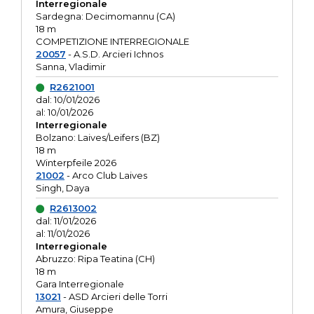
Interregionale
Sardegna: Decimomannu (CA)
18 m
COMPETIZIONE INTERREGIONALE
20057
- A.S.D. Arcieri Ichnos
Sanna, Vladimir
R2621001
dal: 10/01/2026
al: 10/01/2026
Interregionale
Bolzano: Laives/Leifers (BZ)
18 m
Winterpfeile 2026
21002
- Arco Club Laives
Singh, Daya
R2613002
dal: 11/01/2026
al: 11/01/2026
Interregionale
Abruzzo: Ripa Teatina (CH)
18 m
Gara Interregionale
13021
- ASD Arcieri delle Torri
Amura, Giuseppe