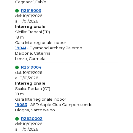
Cagnacci, Fabio
R2619003
dal: 10/01/2026
al: 11/01/2026
Interregionale
Sicilia: Trapani (TP)
18 m
Gara Interregionale indoor
19041
- Dyamond Archery Palermo
Daidone, Caterina
Lenzo, Carmela
R2619004
dal: 10/01/2026
al: 11/01/2026
Interregionale
Sicilia: Pedara (CT)
18 m
Gara Interregionale indoor
19083
- ASD Apple Club Camporotondo
Blogna, Santosvaldo
R2620002
dal: 10/01/2026
al: 11/01/2026