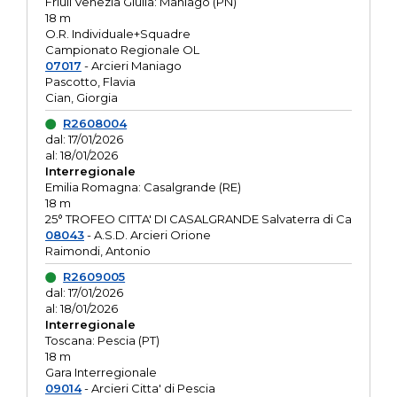
Friuli Venezia Giulia: Maniago (PN)
18 m
O.R. Individuale+Squadre
Campionato Regionale OL
07017
- Arcieri Maniago
Pascotto, Flavia
Cian, Giorgia
R2608004
dal: 17/01/2026
al: 18/01/2026
Interregionale
Emilia Romagna: Casalgrande (RE)
18 m
25° TROFEO CITTA' DI CASALGRANDE Salvaterra di Ca
08043
- A.S.D. Arcieri Orione
Raimondi, Antonio
R2609005
dal: 17/01/2026
al: 18/01/2026
Interregionale
Toscana: Pescia (PT)
18 m
Gara Interregionale
09014
- Arcieri Citta' di Pescia