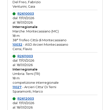
Del Freo, Fabrizio
Venturini, Gaia
R2610003
dal: 17/01/2026
al: 18/01/2026
Interregionale
Marche: Montecassiano (MC)
18 m
38° Trofeo Città di Montecassiano
10032
- ASD Arcieri Montecassiano
Censi, Flavio
R2611003
dal: 17/01/2026
al: 18/01/2026
Interregionale
Umbria: Terni (TR)
18 m
competizione interregionale
11027
- Arcieri Citta' Di Terni
Sparamonti, Marco
R2612003
dal: 17/01/2026
al: 18/01/2026