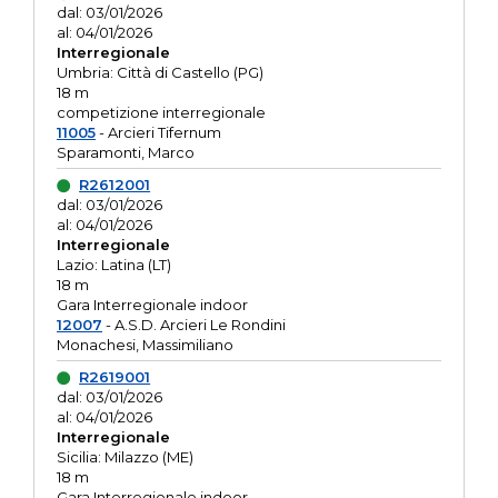
dal: 03/01/2026
al: 04/01/2026
Interregionale
Umbria: Città di Castello (PG)
18 m
competizione interregionale
11005
- Arcieri Tifernum
Sparamonti, Marco
R2612001
dal: 03/01/2026
al: 04/01/2026
Interregionale
Lazio: Latina (LT)
18 m
Gara Interregionale indoor
12007
- A.S.D. Arcieri Le Rondini
Monachesi, Massimiliano
R2619001
dal: 03/01/2026
al: 04/01/2026
Interregionale
Sicilia: Milazzo (ME)
18 m
Gara Interregionale indoor