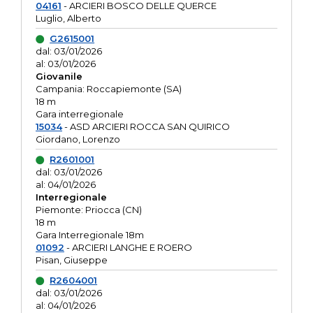
04161
- ARCIERI BOSCO DELLE QUERCE
Luglio, Alberto
G2615001
dal: 03/01/2026
al: 03/01/2026
Giovanile
Campania: Roccapiemonte (SA)
18 m
Gara interregionale
15034
- ASD ARCIERI ROCCA SAN QUIRICO
Giordano, Lorenzo
R2601001
dal: 03/01/2026
al: 04/01/2026
Interregionale
Piemonte: Priocca (CN)
18 m
Gara Interregionale 18m
01092
- ARCIERI LANGHE E ROERO
Pisan, Giuseppe
R2604001
dal: 03/01/2026
al: 04/01/2026