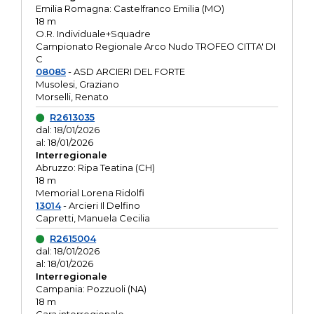
Emilia Romagna: Castelfranco Emilia (MO)
18 m
O.R. Individuale+Squadre
Campionato Regionale Arco Nudo TROFEO CITTA' DI
C
08085
- ASD ARCIERI DEL FORTE
Musolesi, Graziano
Morselli, Renato
R2613035
dal: 18/01/2026
al: 18/01/2026
Interregionale
Abruzzo: Ripa Teatina (CH)
18 m
Memorial Lorena Ridolfi
13014
- Arcieri Il Delfino
Capretti, Manuela Cecilia
R2615004
dal: 18/01/2026
al: 18/01/2026
Interregionale
Campania: Pozzuoli (NA)
18 m