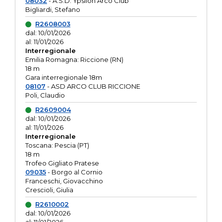
08032
- A.S.D. Ypsilon Arco Club
Bigliardi, Stefano
R2608003
dal: 10/01/2026
al: 11/01/2026
Interregionale
Emilia Romagna: Riccione (RN)
18 m
Gara interregionale 18m
08107
- ASD ARCO CLUB RICCIONE
Poli, Claudio
R2609004
dal: 10/01/2026
al: 11/01/2026
Interregionale
Toscana: Pescia (PT)
18 m
Trofeo Gigliato Pratese
09035
- Borgo al Cornio
Franceschi, Giovacchino
Crescioli, Giulia
R2610002
dal: 10/01/2026