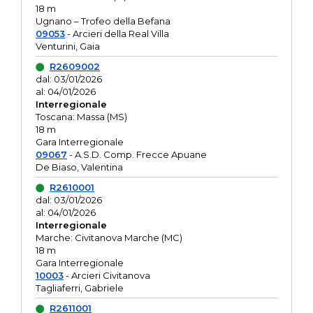
18 m
Ugnano – Trofeo della Befana
09053
- Arcieri della Real Villa
Venturini, Gaia
R2609002
dal: 03/01/2026
al: 04/01/2026
Interregionale
Toscana: Massa (MS)
18 m
Gara Interregionale
09067
- A.S.D. Comp. Frecce Apuane
De Biaso, Valentina
R2610001
dal: 03/01/2026
al: 04/01/2026
Interregionale
Marche: Civitanova Marche (MC)
18 m
Gara Interregionale
10003
- Arcieri Civitanova
Tagliaferri, Gabriele
R2611001