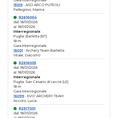
Gara interregionale
15109
- ASD ARCO PUTEOLI
Pellegrino, Marina
R2616004
dal: 18/01/2026
al: 18/01/2026
Interregionale
Puglia: Barletta (BT)
18 m
Gara Interregionale
16031
- Archery Team Barletta
Vitale, Giacomo
R2616005
dal: 18/01/2026
al: 18/01/2026
Interregionale
Puglia: San Cesario di Lecce (LE)
18 m
Gara Interregionale
16099
- EVO' ARCHERY TEAM
Accoto, Lucia
R2617001
dal: 18/01/2026
al: 18/01/2026