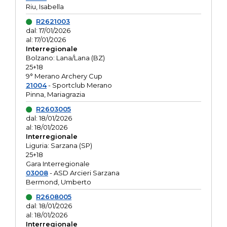
Riu, Isabella
R2621003
dal: 17/01/2026
al: 17/01/2026
Interregionale
Bolzano: Lana/Lana (BZ)
25+18
9° Merano Archery Cup
21004
- Sportclub Merano
Pinna, Mariagrazia
R2603005
dal: 18/01/2026
al: 18/01/2026
Interregionale
Liguria: Sarzana (SP)
25+18
Gara Interregionale
03008
- ASD Arcieri Sarzana
Bermond, Umberto
R2608005
dal: 18/01/2026
al: 18/01/2026
Interregionale