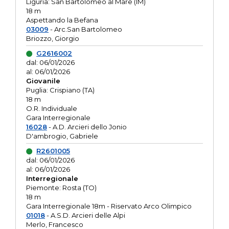
Liguria: San Bartolomeo al Mare (IM)
18 m
Aspettando la Befana
03009
- Arc.San Bartolomeo
Briozzo, Giorgio
G2616002
dal: 06/01/2026
al: 06/01/2026
Giovanile
Puglia: Crispiano (TA)
18 m
O.R. Individuale
Gara Interregionale
16028
- A.D. Arcieri dello Jonio
D'ambrogio, Gabriele
R2601005
dal: 06/01/2026
al: 06/01/2026
Interregionale
Piemonte: Rosta (TO)
18 m
Gara Interregionale 18m - Riservato Arco Olimpico
01018
- A.S.D. Arcieri delle Alpi
Merlo, Francesco