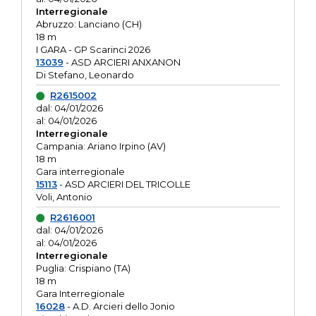
Interregionale
Abruzzo: Lanciano (CH)
18 m
I GARA - GP Scarinci 2026
13039
- ASD ARCIERI ANXANON
Di Stefano, Leonardo
R2615002
dal: 04/01/2026
al: 04/01/2026
Interregionale
Campania: Ariano Irpino (AV)
18 m
Gara interregionale
15113
- ASD ARCIERI DEL TRICOLLE
Voli, Antonio
R2616001
dal: 04/01/2026
al: 04/01/2026
Interregionale
Puglia: Crispiano (TA)
18 m
Gara Interregionale
16028
- A.D. Arcieri dello Jonio