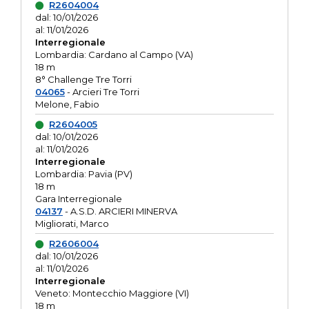
R2604004
dal: 10/01/2026
al: 11/01/2026
Interregionale
Lombardia: Cardano al Campo (VA)
18 m
8° Challenge Tre Torri
04065
- Arcieri Tre Torri
Melone, Fabio
R2604005
dal: 10/01/2026
al: 11/01/2026
Interregionale
Lombardia: Pavia (PV)
18 m
Gara Interregionale
04137
- A.S.D. ARCIERI MINERVA
Migliorati, Marco
R2606004
dal: 10/01/2026
al: 11/01/2026
Interregionale
Veneto: Montecchio Maggiore (VI)
18 m