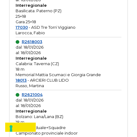
Interregionale
Basilicata: Paterno (PZ)
25+18
Gara 25+18
17030
- ASD Tre Torri Viggiano
Larocca, Fabio
R2618003
dal: 18/01/2026
al: 18/01/2026
Interregionale
Calabria: Taverna (CZ)
18 m
Memorial Mattia Scumaci e Giorgia Grande
18013
- ARCIERI CLUB LIDO
Russo, Martina
R2621004
dal: 18/01/2026
al: 18/01/2026
Interregionale
Bolzano: Lana/Lana (BZ)
18 m
O.R. Individuale+Squadre
Campionato provinciale indoor