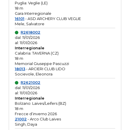
Puglia: Veglie (LE)
18 m
Gara Interregionale
16101
- ASD ARCHERY CLUB VEGLIE
Mele, Salvatore
R2618002
dal: 11/01/2026
al: 11/01/2026
Interregionale
Calabria: TAVERNA (CZ)
18 m
Memorial Giuseppe Pascuzzi
18013
- ARCIERI CLUB LIDO
Socievole, Eleonora
R2621002
dal: 11/01/2026
al: 11/01/2026
Interregionale
Bolzano: Laives/Leifers (BZ)
18 m
Frecce d’inverno 2026
21002
- Arco Club Laives
Singh, Daya