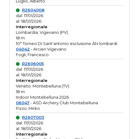
Luglio, Alberto
R2604008
dal: 17/01/2026
al: 18/01/2026
Interregionale
Lombardia: Vigevano (PV)
18 m
10° Torneo Di Sant'antonio esclusione AN lombardi
04042
- Arcieri Vigevano
Fogli, Francesco
R2606005
dal: 17/01/2026
al: 18/01/2026
Interregionale
Veneto: Montebelluna (TV)
18 m
Indoor Montebelluna 2026
06047
- ASD Archery Club Montebelluna
Pizzo, Mirko
R2607003
dal: 17/01/2026
al: 18/01/2026
Interregionale