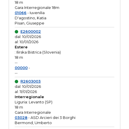
18 m
Gara Interregionale 18m
01066
- Iuvenilia
D'agostino, Katia
Pisan, Giuseppe
E2600002
dal: 10/01/2026
al: 10/01/2026
Estere
: Ilirska Bistrica (Slovenia)
18 m
--
00000
-
--
R2603003
dal: 10/01/2026
al: 11/01/2026
Interregionale
Liguria: Levanto (SP)
18 m
Gara Interregionale
03028
- ASD Arcieri dei 3 Borghi
Bermond, Umberto