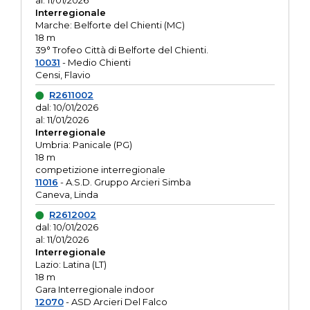
al: 11/01/2026
Interregionale
Marche: Belforte del Chienti (MC)
18 m
39° Trofeo Città di Belforte del Chienti.
10031
- Medio Chienti
Censi, Flavio
R2611002
dal: 10/01/2026
al: 11/01/2026
Interregionale
Umbria: Panicale (PG)
18 m
competizione interregionale
11016
- A.S.D. Gruppo Arcieri Simba
Caneva, Linda
R2612002
dal: 10/01/2026
al: 11/01/2026
Interregionale
Lazio: Latina (LT)
18 m
Gara Interregionale indoor
12070
- ASD Arcieri Del Falco