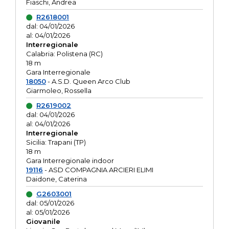
Fiaschi, Andrea
R2618001
dal: 04/01/2026
al: 04/01/2026
Interregionale
Calabria: Polistena (RC)
18 m
Gara Interregionale
18050
- A.S.D. Queen Arco Club
Giarmoleo, Rossella
R2619002
dal: 04/01/2026
al: 04/01/2026
Interregionale
Sicilia: Trapani (TP)
18 m
Gara Interregionale indoor
19116
- ASD COMPAGNIA ARCIERI ELIMI
Daidone, Caterina
G2603001
dal: 05/01/2026
al: 05/01/2026
Giovanile