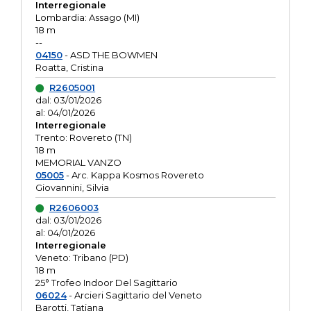
Interregionale
Lombardia: Assago (MI)
18 m
--
04150
- ASD THE BOWMEN
Roatta, Cristina
R2605001
dal: 03/01/2026
al: 04/01/2026
Interregionale
Trento: Rovereto (TN)
18 m
MEMORIAL VANZO
05005
- Arc. Kappa Kosmos Rovereto
Giovannini, Silvia
R2606003
dal: 03/01/2026
al: 04/01/2026
Interregionale
Veneto: Tribano (PD)
18 m
25° Trofeo Indoor Del Sagittario
06024
- Arcieri Sagittario del Veneto
Barotti, Tatiana