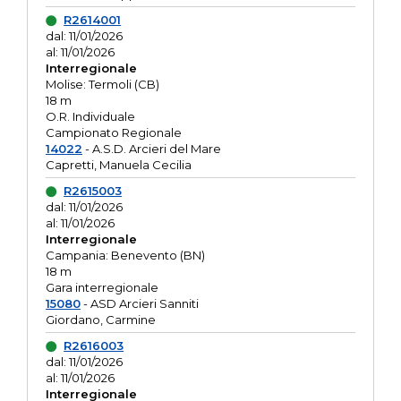
R2614001
dal: 11/01/2026
al: 11/01/2026
Interregionale
Molise: Termoli (CB)
18 m
O.R. Individuale
Campionato Regionale
14022
- A.S.D. Arcieri del Mare
Capretti, Manuela Cecilia
R2615003
dal: 11/01/2026
al: 11/01/2026
Interregionale
Campania: Benevento (BN)
18 m
Gara interregionale
15080
- ASD Arcieri Sanniti
Giordano, Carmine
R2616003
dal: 11/01/2026
al: 11/01/2026
Interregionale