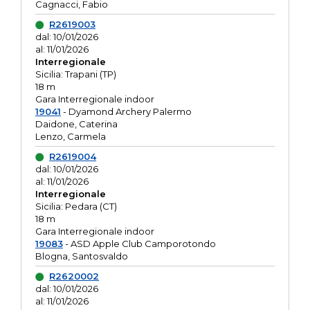
Cagnacci, Fabio
R2619003
dal: 10/01/2026
al: 11/01/2026
Interregionale
Sicilia: Trapani (TP)
18 m
Gara Interregionale indoor
19041
- Dyamond Archery Palermo
Daidone, Caterina
Lenzo, Carmela
R2619004
dal: 10/01/2026
al: 11/01/2026
Interregionale
Sicilia: Pedara (CT)
18 m
Gara Interregionale indoor
19083
- ASD Apple Club Camporotondo
Blogna, Santosvaldo
R2620002
dal: 10/01/2026
al: 11/01/2026