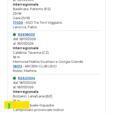
Interregionale
Basilicata: Paterno (PZ)
25+18
Gara 25+18
17030
- ASD Tre Torri Viggiano
Larocca, Fabio
R2618003
dal: 18/01/2026
al: 18/01/2026
Interregionale
Calabria: Taverna (CZ)
18 m
Memorial Mattia Scumaci e Giorgia Grande
18013
- ARCIERI CLUB LIDO
Russo, Martina
R2621004
dal: 18/01/2026
al: 18/01/2026
Interregionale
Bolzano: Lana/Lana (BZ)
18 m
O.R. Individuale+Squadre
Campionato provinciale indoor