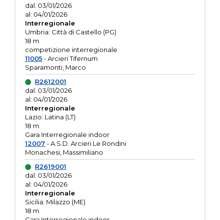
dal: 03/01/2026
al: 04/01/2026
Interregionale
Umbria: Città di Castello (PG)
18 m
competizione interregionale
11005
- Arcieri Tifernum
Sparamonti, Marco
R2612001
dal: 03/01/2026
al: 04/01/2026
Interregionale
Lazio: Latina (LT)
18 m
Gara Interregionale indoor
12007
- A.S.D. Arcieri Le Rondini
Monachesi, Massimiliano
R2619001
dal: 03/01/2026
al: 04/01/2026
Interregionale
Sicilia: Milazzo (ME)
18 m
Gara Interregionale indoor