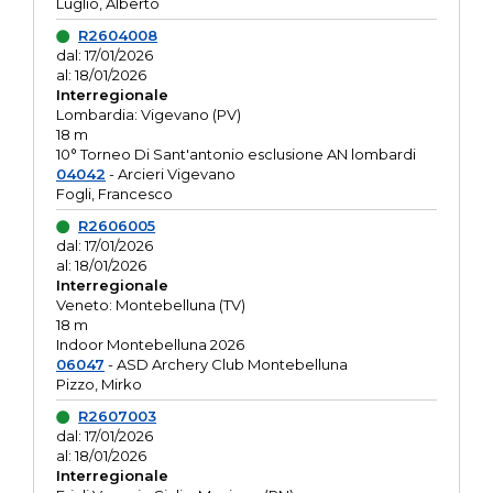
Luglio, Alberto
R2604008
dal: 17/01/2026
al: 18/01/2026
Interregionale
Lombardia: Vigevano (PV)
18 m
10° Torneo Di Sant'antonio esclusione AN lombardi
04042
- Arcieri Vigevano
Fogli, Francesco
R2606005
dal: 17/01/2026
al: 18/01/2026
Interregionale
Veneto: Montebelluna (TV)
18 m
Indoor Montebelluna 2026
06047
- ASD Archery Club Montebelluna
Pizzo, Mirko
R2607003
dal: 17/01/2026
al: 18/01/2026
Interregionale