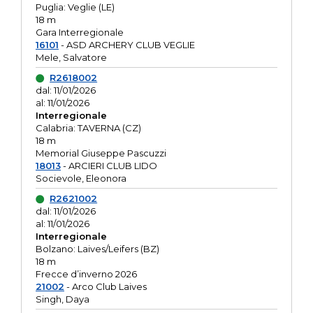
Puglia: Veglie (LE)
18 m
Gara Interregionale
16101
- ASD ARCHERY CLUB VEGLIE
Mele, Salvatore
R2618002
dal: 11/01/2026
al: 11/01/2026
Interregionale
Calabria: TAVERNA (CZ)
18 m
Memorial Giuseppe Pascuzzi
18013
- ARCIERI CLUB LIDO
Socievole, Eleonora
R2621002
dal: 11/01/2026
al: 11/01/2026
Interregionale
Bolzano: Laives/Leifers (BZ)
18 m
Frecce d’inverno 2026
21002
- Arco Club Laives
Singh, Daya