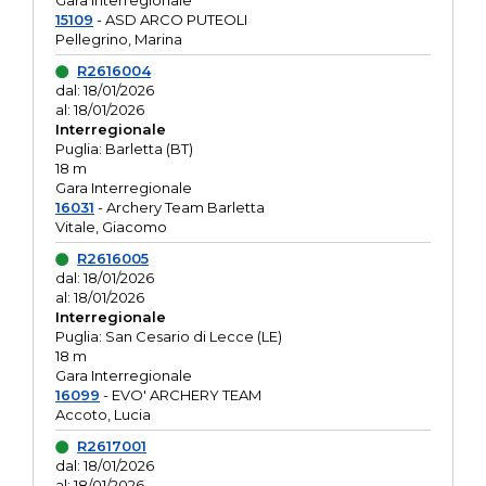
Gara interregionale
15109
- ASD ARCO PUTEOLI
Pellegrino, Marina
R2616004
dal: 18/01/2026
al: 18/01/2026
Interregionale
Puglia: Barletta (BT)
18 m
Gara Interregionale
16031
- Archery Team Barletta
Vitale, Giacomo
R2616005
dal: 18/01/2026
al: 18/01/2026
Interregionale
Puglia: San Cesario di Lecce (LE)
18 m
Gara Interregionale
16099
- EVO' ARCHERY TEAM
Accoto, Lucia
R2617001
dal: 18/01/2026
al: 18/01/2026