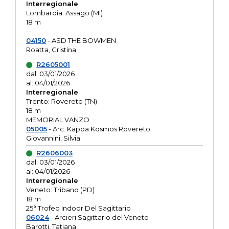
Interregionale
Lombardia: Assago (MI)
18 m
--
04150
- ASD THE BOWMEN
Roatta, Cristina
R2605001
dal: 03/01/2026
al: 04/01/2026
Interregionale
Trento: Rovereto (TN)
18 m
MEMORIAL VANZO
05005
- Arc. Kappa Kosmos Rovereto
Giovannini, Silvia
R2606003
dal: 03/01/2026
al: 04/01/2026
Interregionale
Veneto: Tribano (PD)
18 m
25° Trofeo Indoor Del Sagittario
06024
- Arcieri Sagittario del Veneto
Barotti, Tatiana