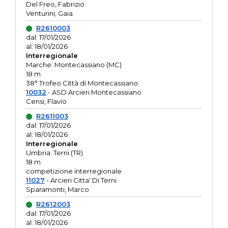
Del Freo, Fabrizio
Venturini, Gaia
R2610003
dal: 17/01/2026
al: 18/01/2026
Interregionale
Marche: Montecassiano (MC)
18 m
38° Trofeo Città di Montecassiano
10032
- ASD Arcieri Montecassiano
Censi, Flavio
R2611003
dal: 17/01/2026
al: 18/01/2026
Interregionale
Umbria: Terni (TR)
18 m
competizione interregionale
11027
- Arcieri Citta' Di Terni
Sparamonti, Marco
R2612003
dal: 17/01/2026
al: 18/01/2026