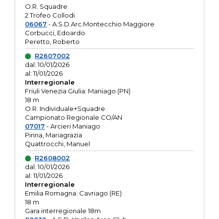
O.R. Squadre
2 Trofeo Collodi
06067
- A.S.D.Arc.Montecchio Maggiore
Corbucci, Edoardo
Peretto, Roberto
R2607002
dal: 10/01/2026
al: 11/01/2026
Interregionale
Friuli Venezia Giulia: Maniago (PN)
18 m
O.R. Individuale+Squadre
Campionato Regionale CO/AN
07017
- Arcieri Maniago
Pinna, Mariagrazia
Quattrocchi, Manuel
R2608002
dal: 10/01/2026
al: 11/01/2026
Interregionale
Emilia Romagna: Cavriago (RE)
18 m
Gara interregionale 18m