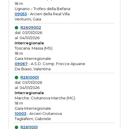
18 m
Ugnano – Trofeo della Befana
09053
- Arcieri della Real Villa
Venturini, Gaia
R2609002
dal: 03/01/2026
al: 04/01/2026
Interregionale
Toscana: Massa (MS)
18 m
Gara Interregionale
09067
- A.S.D. Comp. Frecce Apuane
De Biaso, Valentina
R2610001
dal: 03/01/2026
al: 04/01/2026
Interregionale
Marche: Civitanova Marche (MC)
18 m
Gara Interregionale
10003
- Arcieri Civitanova
Tagliaferri, Gabriele
R2611001