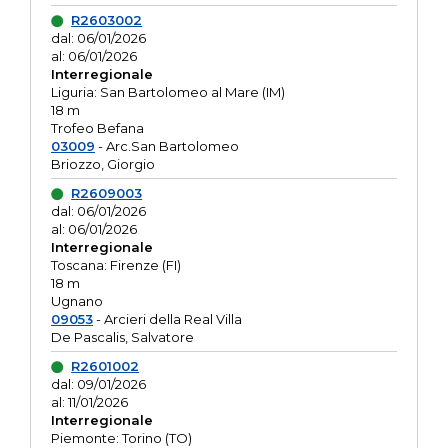
R2603002
dal: 06/01/2026
al: 06/01/2026
Interregionale
Liguria: San Bartolomeo al Mare (IM)
18 m
Trofeo Befana
03009
- Arc.San Bartolomeo
Briozzo, Giorgio
R2609003
dal: 06/01/2026
al: 06/01/2026
Interregionale
Toscana: Firenze (FI)
18 m
Ugnano
09053
- Arcieri della Real Villa
De Pascalis, Salvatore
R2601002
dal: 09/01/2026
al: 11/01/2026
Interregionale
Piemonte: Torino (TO)