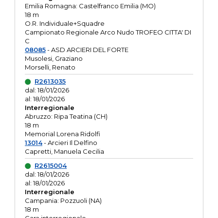
Emilia Romagna: Castelfranco Emilia (MO)
18 m
O.R. Individuale+Squadre
Campionato Regionale Arco Nudo TROFEO CITTA' DI
C
08085
- ASD ARCIERI DEL FORTE
Musolesi, Graziano
Morselli, Renato
R2613035
dal: 18/01/2026
al: 18/01/2026
Interregionale
Abruzzo: Ripa Teatina (CH)
18 m
Memorial Lorena Ridolfi
13014
- Arcieri Il Delfino
Capretti, Manuela Cecilia
R2615004
dal: 18/01/2026
al: 18/01/2026
Interregionale
Campania: Pozzuoli (NA)
18 m