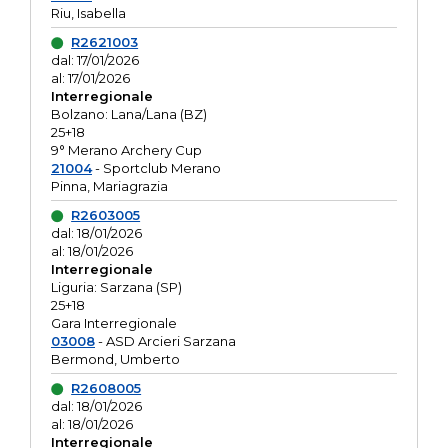
Riu, Isabella
R2621003
dal: 17/01/2026
al: 17/01/2026
Interregionale
Bolzano: Lana/Lana (BZ)
25+18
9° Merano Archery Cup
21004
- Sportclub Merano
Pinna, Mariagrazia
R2603005
dal: 18/01/2026
al: 18/01/2026
Interregionale
Liguria: Sarzana (SP)
25+18
Gara Interregionale
03008
- ASD Arcieri Sarzana
Bermond, Umberto
R2608005
dal: 18/01/2026
al: 18/01/2026
Interregionale