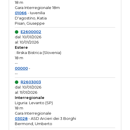
18 m
Gara Interregionale 18m
01066
- Iuvenilia
D'agostino, Katia
Pisan, Giuseppe
E2600002
dal: 10/01/2026
al: 10/01/2026
Estere
: Ilirska Bistrica (Slovenia)
18 m
--
00000
-
--
R2603003
dal: 10/01/2026
al: 11/01/2026
Interregionale
Liguria: Levanto (SP)
18 m
Gara Interregionale
03028
- ASD Arcieri dei 3 Borghi
Bermond, Umberto