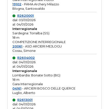
19102
- PAMA Archery Milazzo
Blogna, Santosvaldo
R2620001
dal: 03/01/2026
al: 04/01/2026
Interregionale
Sardegna: Torralba (SS)
18 m
COMPETIZIONE INTERREGIONALE
20061
- ASD ARCIERI MEJLOGU
Cossu, Simone
R2604002
dal: 04/01/2026
al: 04/01/2026
Interregionale
Lombardia: Bonate Sotto (BG)
18 m
Gara Interregionale
04161
- ARCIERI BOSCO DELLE QUERCE
Luglio, Alberto
R2613001
dal: 04/01/2026
al: 04/01/2026