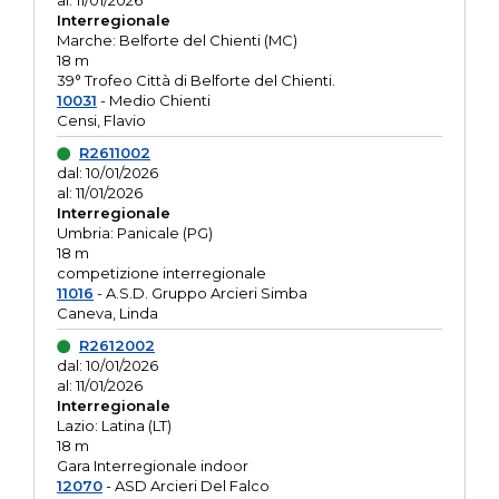
al: 11/01/2026
Interregionale
Marche: Belforte del Chienti (MC)
18 m
39° Trofeo Città di Belforte del Chienti.
10031
- Medio Chienti
Censi, Flavio
R2611002
dal: 10/01/2026
al: 11/01/2026
Interregionale
Umbria: Panicale (PG)
18 m
competizione interregionale
11016
- A.S.D. Gruppo Arcieri Simba
Caneva, Linda
R2612002
dal: 10/01/2026
al: 11/01/2026
Interregionale
Lazio: Latina (LT)
18 m
Gara Interregionale indoor
12070
- ASD Arcieri Del Falco