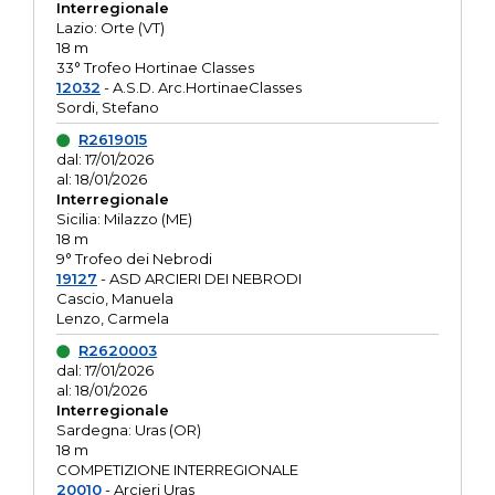
Interregionale
Lazio: Orte (VT)
18 m
33° Trofeo Hortinae Classes
12032
- A.S.D. Arc.HortinaeClasses
Sordi, Stefano
R2619015
dal: 17/01/2026
al: 18/01/2026
Interregionale
Sicilia: Milazzo (ME)
18 m
9° Trofeo dei Nebrodi
19127
- ASD ARCIERI DEI NEBRODI
Cascio, Manuela
Lenzo, Carmela
R2620003
dal: 17/01/2026
al: 18/01/2026
Interregionale
Sardegna: Uras (OR)
18 m
COMPETIZIONE INTERREGIONALE
20010
- Arcieri Uras