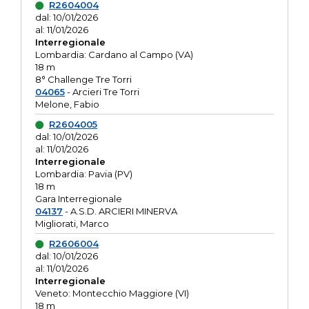
R2604004
dal: 10/01/2026
al: 11/01/2026
Interregionale
Lombardia: Cardano al Campo (VA)
18 m
8° Challenge Tre Torri
04065
- Arcieri Tre Torri
Melone, Fabio
R2604005
dal: 10/01/2026
al: 11/01/2026
Interregionale
Lombardia: Pavia (PV)
18 m
Gara Interregionale
04137
- A.S.D. ARCIERI MINERVA
Migliorati, Marco
R2606004
dal: 10/01/2026
al: 11/01/2026
Interregionale
Veneto: Montecchio Maggiore (VI)
18 m