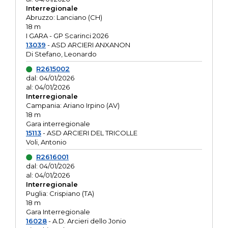
Interregionale
Abruzzo: Lanciano (CH)
18 m
I GARA - GP Scarinci 2026
13039
- ASD ARCIERI ANXANON
Di Stefano, Leonardo
R2615002
dal: 04/01/2026
al: 04/01/2026
Interregionale
Campania: Ariano Irpino (AV)
18 m
Gara interregionale
15113
- ASD ARCIERI DEL TRICOLLE
Voli, Antonio
R2616001
dal: 04/01/2026
al: 04/01/2026
Interregionale
Puglia: Crispiano (TA)
18 m
Gara Interregionale
16028
- A.D. Arcieri dello Jonio