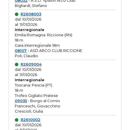
08032
- A.S.D. Ypsilon Arco Club
Bigliardi, Stefano
R2608003
dal: 10/01/2026
al: 11/01/2026
Interregionale
Emilia Romagna: Riccione (RN)
18 m
Gara interregionale 18m
08107
- ASD ARCO CLUB RICCIONE
Poli, Claudio
R2609004
dal: 10/01/2026
al: 11/01/2026
Interregionale
Toscana: Pescia (PT)
18 m
Trofeo Gigliato Pratese
09035
- Borgo al Cornio
Franceschi, Giovacchino
Crescioli, Giulia
R2610002
dal: 10/01/2026