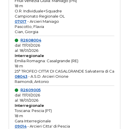
Friuli Venezia Giulia: Maniago (PN)
18 m
O.R. Individuale+Squadre
Campionato Regionale OL
07017
- Arcieri Maniago
Pascotto, Flavia
Cian, Giorgia
R2608004
dal: 17/01/2026
al: 18/01/2026
Interregionale
Emilia Romagna: Casalgrande (RE)
18 m
25° TROFEO CITTA' DI CASALGRANDE Salvaterra di Ca
08043
- A.S.D. Arcieri Orione
Raimondi, Antonio
R2609005
dal: 17/01/2026
al: 18/01/2026
Interregionale
Toscana: Pescia (PT)
18 m
Gara Interregionale
09014
- Arcieri Citta' di Pescia