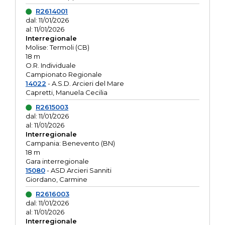
R2614001
dal: 11/01/2026
al: 11/01/2026
Interregionale
Molise: Termoli (CB)
18 m
O.R. Individuale
Campionato Regionale
14022
- A.S.D. Arcieri del Mare
Capretti, Manuela Cecilia
R2615003
dal: 11/01/2026
al: 11/01/2026
Interregionale
Campania: Benevento (BN)
18 m
Gara interregionale
15080
- ASD Arcieri Sanniti
Giordano, Carmine
R2616003
dal: 11/01/2026
al: 11/01/2026
Interregionale