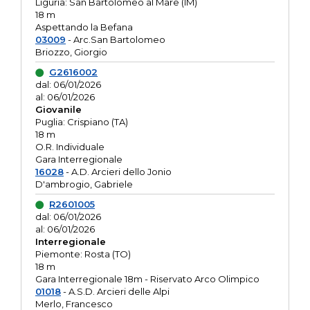
Liguria: San Bartolomeo al Mare (IM)
18 m
Aspettando la Befana
03009
- Arc.San Bartolomeo
Briozzo, Giorgio
G2616002
dal: 06/01/2026
al: 06/01/2026
Giovanile
Puglia: Crispiano (TA)
18 m
O.R. Individuale
Gara Interregionale
16028
- A.D. Arcieri dello Jonio
D'ambrogio, Gabriele
R2601005
dal: 06/01/2026
al: 06/01/2026
Interregionale
Piemonte: Rosta (TO)
18 m
Gara Interregionale 18m - Riservato Arco Olimpico
01018
- A.S.D. Arcieri delle Alpi
Merlo, Francesco