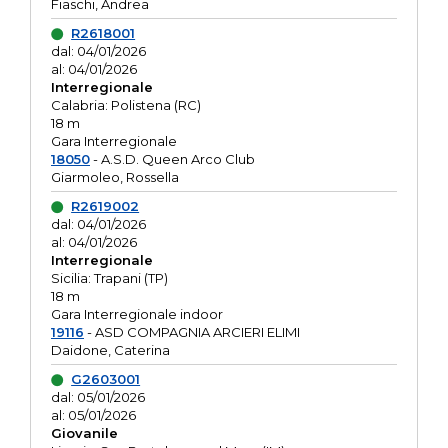
Fiaschi, Andrea
R2618001
dal: 04/01/2026
al: 04/01/2026
Interregionale
Calabria: Polistena (RC)
18 m
Gara Interregionale
18050
- A.S.D. Queen Arco Club
Giarmoleo, Rossella
R2619002
dal: 04/01/2026
al: 04/01/2026
Interregionale
Sicilia: Trapani (TP)
18 m
Gara Interregionale indoor
19116
- ASD COMPAGNIA ARCIERI ELIMI
Daidone, Caterina
G2603001
dal: 05/01/2026
al: 05/01/2026
Giovanile