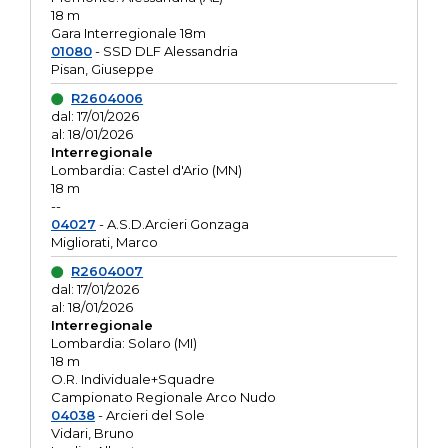
18 m
Gara Interregionale 18m
01080
- SSD DLF Alessandria
Pisan, Giuseppe
R2604006
dal: 17/01/2026
al: 18/01/2026
Interregionale
Lombardia: Castel d'Ario (MN)
18 m
--
04027
- A.S.D.Arcieri Gonzaga
Migliorati, Marco
R2604007
dal: 17/01/2026
al: 18/01/2026
Interregionale
Lombardia: Solaro (MI)
18 m
O.R. Individuale+Squadre
Campionato Regionale Arco Nudo
04038
- Arcieri del Sole
Vidari, Bruno