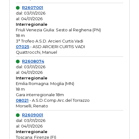
R2607001
dal: 03/01/2026
al: 04/01/2026
Interregionale
Friuli Venezia Giulia: Sesto al Reghena (PN)
18 m
3° Trofeo A.S.D. Arcieri Curtis Vadi
07025
- ASD ARCIERI CURTIS VADI
Quattrocchi, Manuel
R2608074
dal: 03/01/2026
al: 04/01/2026
Interregionale
Emilia Romagna: Moglia (MN)
18 m
Gara interregionale 18m
08021
- A.S.D.Comp.Arc.del Torrazzo
Morselli, Renato
R2609001
dal: 03/01/2026
al: 04/01/2026
Interregionale
Toscana: Firenze (FI)