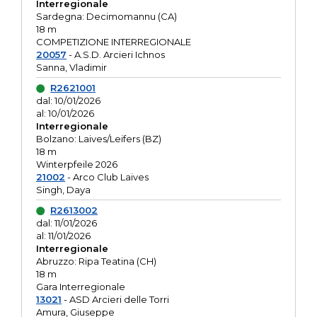
Interregionale
Sardegna: Decimomannu (CA)
18 m
COMPETIZIONE INTERREGIONALE
20057
- A.S.D. Arcieri Ichnos
Sanna, Vladimir
R2621001
dal: 10/01/2026
al: 10/01/2026
Interregionale
Bolzano: Laives/Leifers (BZ)
18 m
Winterpfeile 2026
21002
- Arco Club Laives
Singh, Daya
R2613002
dal: 11/01/2026
al: 11/01/2026
Interregionale
Abruzzo: Ripa Teatina (CH)
18 m
Gara Interregionale
13021
- ASD Arcieri delle Torri
Amura, Giuseppe