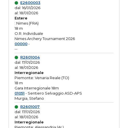
E2600003
dal: 16/01/2026
al: 18/01/2026
Estere
: Nimes (FRA)
18 m
O.R. Individuale
Nimes Archery Tournament 2026
00000
-
--
R2601004
dal: 17/01/2026
al: 18/01/2026
Interregionale
Piemonte: Venaria Reale (TO)
18 m
Gara Interregionale 18m
01051
- Sentiero Selvaggio ASD-APS
Murgia, Stefano
R2601007
dal: 17/01/2026
al: 18/01/2026
Interregionale
Piemonte: Alessandria (AL)