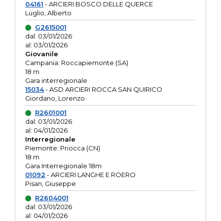
04161
- ARCIERI BOSCO DELLE QUERCE
Luglio, Alberto
G2615001
dal: 03/01/2026
al: 03/01/2026
Giovanile
Campania: Roccapiemonte (SA)
18 m
Gara interregionale
15034
- ASD ARCIERI ROCCA SAN QUIRICO
Giordano, Lorenzo
R2601001
dal: 03/01/2026
al: 04/01/2026
Interregionale
Piemonte: Priocca (CN)
18 m
Gara Interregionale 18m
01092
- ARCIERI LANGHE E ROERO
Pisan, Giuseppe
R2604001
dal: 03/01/2026
al: 04/01/2026