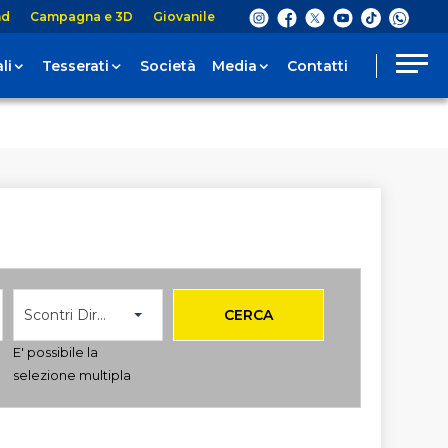
nd
Campagna e 3D
Giovanile
li
Tesserati
Società
Media
Contatti
Scontri Diretti
CERCA
E' possibile la
selezione multipla