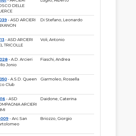
161
- ARCIERI
Luglio, Alberto
OSCO DELLE
UERCE
039
- ASD ARCIERI
Di Stefano, Leonardo
NXANON
113
- ASD ARCIERI
Voli, Antonio
L TRICOLLE
6028
- A.D. Arcieri
Fiaschi, Andrea
llo Jonio
050
- A.S.D. Queen
Giarmoleo, Rossella
co Club
116
- ASD
Daidone, Caterina
MPAGNIA ARCIERI
IMI
3009
- Arc.San
Briozzo, Giorgio
rtolomeo