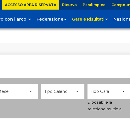
ACCESSO AREA RISERVATA
Ricurvo
Paralimpico
Compou
tiro con l'arco
Federazione
Gare e Risultati
Naziona
Mese
Tipo Calendario
Tipo Gara
E' possibile la
selezione multipla