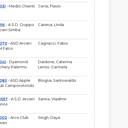
031
- Medio Chienti
Censi, Flavio
016
- A.S.D. Gruppo
Caneva, Linda
cieri Simba
2070
- ASD Arcieri
Cagnacci, Fabio
l Falco
041
- Dyamond
Daidone, Caterina
chery Palermo
Lenzo, Carmela
083
- ASD Apple
Blogna, Santosvaldo
ub Camporotondo
0057
- A.S.D. Arcieri
Sanna, Vladimir
hnos
1002
- Arco Club
Singh, Daya
ives