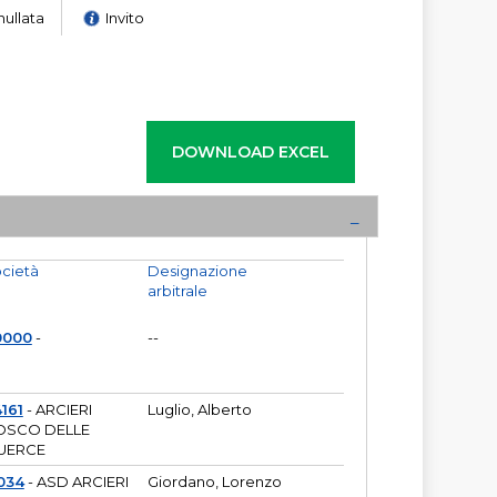
nullata
Invito
cietà
Designazione
arbitrale
0000
-
--
161
- ARCIERI
Luglio, Alberto
OSCO DELLE
UERCE
034
- ASD ARCIERI
Giordano, Lorenzo