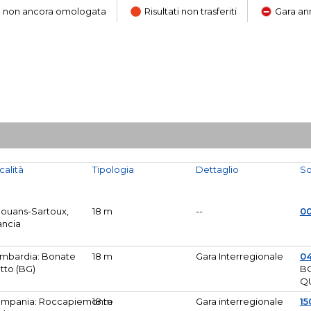
ara non ancora omologata
Risultati non trasferiti
Gara an
calità
Tipologia
Dettaglio
So
Mouans-Sartoux,
18 m
--
0
ancia
mbardia: Bonate
18 m
Gara Interregionale
04
tto (BG)
B
Q
mpania: Roccapiemonte
18 m
Gara interregionale
15