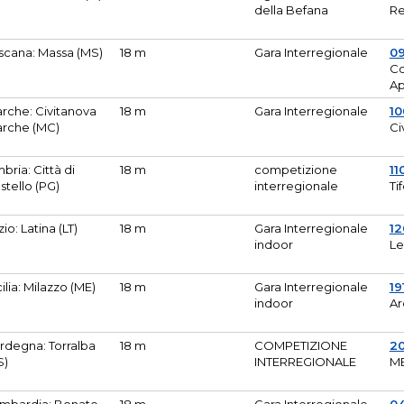
della Befana
Re
scana: Massa (MS)
18 m
Gara Interregionale
0
Co
A
rche: Civitanova
18 m
Gara Interregionale
10
rche (MC)
Ci
bria: Città di
18 m
competizione
11
stello (PG)
interregionale
Ti
zio: Latina (LT)
18 m
Gara Interregionale
1
indoor
Le
cilia: Milazzo (ME)
18 m
Gara Interregionale
19
indoor
Ar
rdegna: Torralba
18 m
COMPETIZIONE
2
S)
INTERREGIONALE
M