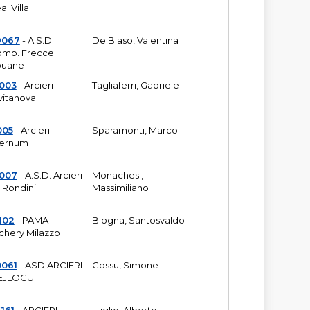
al Villa
9067
- A.S.D.
De Biaso, Valentina
mp. Frecce
puane
003
- Arcieri
Tagliaferri, Gabriele
vitanova
005
- Arcieri
Sparamonti, Marco
fernum
2007
- A.S.D. Arcieri
Monachesi,
 Rondini
Massimiliano
102
- PAMA
Blogna, Santosvaldo
chery Milazzo
0061
- ASD ARCIERI
Cossu, Simone
EJLOGU