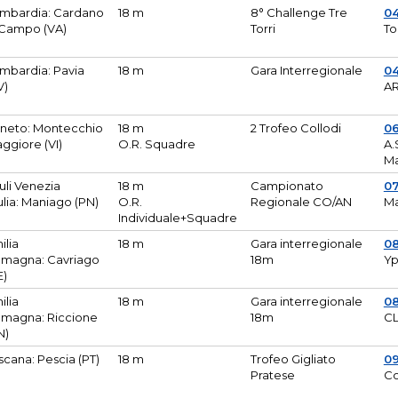
mbardia: Cardano
18 m
8° Challenge Tre
0
 Campo (VA)
Torri
To
mbardia: Pavia
18 m
Gara Interregionale
04
V)
AR
neto: Montecchio
18 m
2 Trofeo Collodi
0
ggiore (VI)
O.R. Squadre
A.
Ma
iuli Venezia
18 m
Campionato
0
ulia: Maniago (PN)
O.R.
Regionale CO/AN
M
Individuale+Squadre
ilia
18 m
Gara interregionale
0
magna: Cavriago
18m
Yp
E)
ilia
18 m
Gara interregionale
0
magna: Riccione
18m
CL
N)
scana: Pescia (PT)
18 m
Trofeo Gigliato
0
Pratese
Co