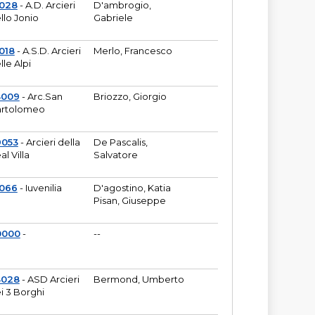
6028
- A.D. Arcieri
D'ambrogio,
llo Jonio
Gabriele
018
- A.S.D. Arcieri
Merlo, Francesco
lle Alpi
3009
- Arc.San
Briozzo, Giorgio
rtolomeo
9053
- Arcieri della
De Pascalis,
al Villa
Salvatore
1066
- Iuvenilia
D'agostino, Katia
Pisan, Giuseppe
0000
-
--
3028
- ASD Arcieri
Bermond, Umberto
i 3 Borghi