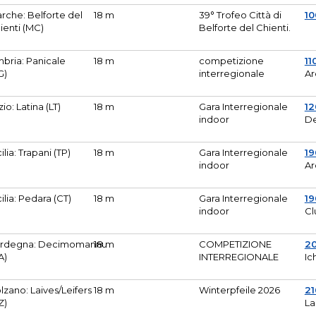
rche: Belforte del
18 m
39° Trofeo Città di
10
ienti (MC)
Belforte del Chienti.
bria: Panicale
18 m
competizione
11
G)
interregionale
Ar
zio: Latina (LT)
18 m
Gara Interregionale
1
indoor
De
cilia: Trapani (TP)
18 m
Gara Interregionale
19
indoor
Ar
cilia: Pedara (CT)
18 m
Gara Interregionale
19
indoor
Cl
rdegna: Decimomannu
18 m
COMPETIZIONE
2
A)
INTERREGIONALE
Ic
lzano: Laives/Leifers
18 m
Winterpfeile 2026
2
Z)
La