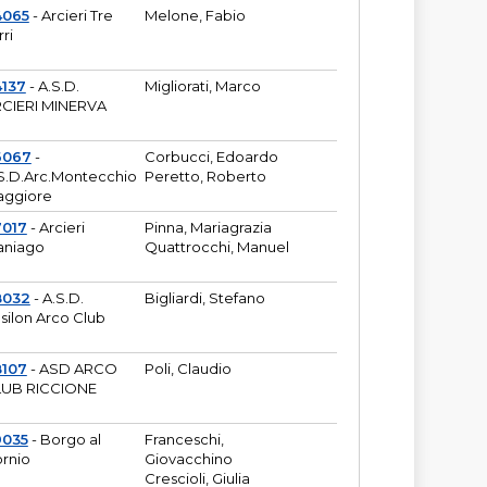
4065
- Arcieri Tre
Melone, Fabio
rri
137
- A.S.D.
Migliorati, Marco
CIERI MINERVA
6067
-
Corbucci, Edoardo
S.D.Arc.Montecchio
Peretto, Roberto
ggiore
7017
- Arcieri
Pinna, Mariagrazia
aniago
Quattrocchi, Manuel
8032
- A.S.D.
Bigliardi, Stefano
silon Arco Club
8107
- ASD ARCO
Poli, Claudio
UB RICCIONE
9035
- Borgo al
Franceschi,
rnio
Giovacchino
Crescioli, Giulia