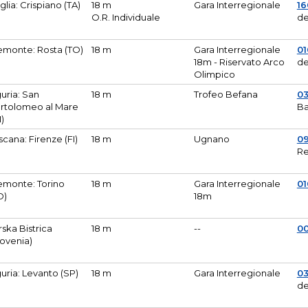
glia: Crispiano (TA)
18 m
Gara Interregionale
1
O.R. Individuale
de
emonte: Rosta (TO)
18 m
Gara Interregionale
01
18m - Riservato Arco
de
Olimpico
guria: San
18 m
Trofeo Befana
0
rtolomeo al Mare
Ba
M)
scana: Firenze (FI)
18 m
Ugnano
0
Re
emonte: Torino
18 m
Gara Interregionale
0
O)
18m
lirska Bistrica
18 m
--
0
lovenia)
guria: Levanto (SP)
18 m
Gara Interregionale
0
de