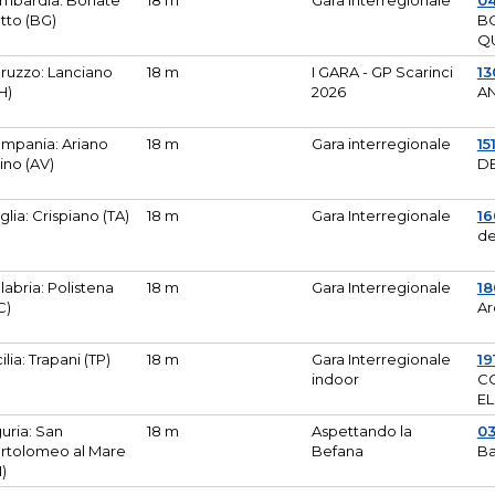
mbardia: Bonate
18 m
Gara Interregionale
04
tto (BG)
B
Q
ruzzo: Lanciano
18 m
I GARA - GP Scarinci
13
H)
2026
A
mpania: Ariano
18 m
Gara interregionale
15
pino (AV)
DE
glia: Crispiano (TA)
18 m
Gara Interregionale
1
de
labria: Polistena
18 m
Gara Interregionale
18
C)
Ar
cilia: Trapani (TP)
18 m
Gara Interregionale
19
indoor
CO
EL
guria: San
18 m
Aspettando la
0
rtolomeo al Mare
Befana
Ba
M)