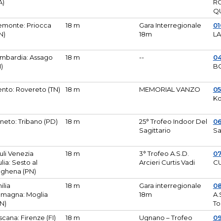
A)
R
Q
emonte: Priocca
18 m
Gara Interregionale
0
N)
18m
L
mbardia: Assago
18 m
--
04
I)
B
ento: Rovereto (TN)
18 m
MEMORIAL VANZO
0
Ko
neto: Tribano (PD)
18 m
25° Trofeo Indoor Del
0
Sagittario
Sa
iuli Venezia
18 m
3° Trofeo A.S.D.
0
ulia: Sesto al
Arcieri Curtis Vadi
CU
ghena (PN)
ilia
18 m
Gara interregionale
0
magna: Moglia
18m
A.
N)
To
scana: Firenze (FI)
18 m
Ugnano – Trofeo
0