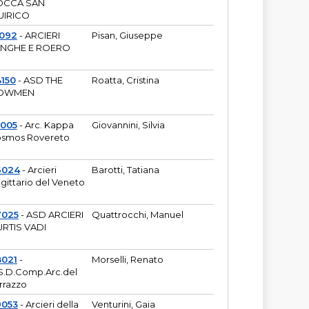
OCCA SAN
UIRICO
1092
- ARCIERI
Pisan, Giuseppe
ANGHE E ROERO
150
- ASD THE
Roatta, Cristina
OWMEN
5005
- Arc. Kappa
Giovannini, Silvia
smos Rovereto
6024
- Arcieri
Barotti, Tatiana
gittario del Veneto
7025
- ASD ARCIERI
Quattrocchi, Manuel
RTIS VADI
8021
-
Morselli, Renato
S.D.Comp.Arc.del
rrazzo
9053
- Arcieri della
Venturini, Gaia