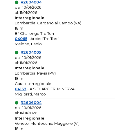
R2604004
dal: 10/01/2026
al: 11/01/2026
Interregionale
Lombardia: Cardano al Campo (VA)
18 m
8° Challenge Tre Torri
04065
- Arcieri Tre Torri
Melone, Fabio
R2604005
dal: 10/01/2026
al: 11/01/2026
Interregionale
Lombardia: Pavia (PV)
18 m
Gara Interregionale
04137
- A.S.D. ARCIERI MINERVA
Migliorati, Marco
R2606004
dal: 10/01/2026
al: 11/01/2026
Interregionale
Veneto: Montecchio Maggiore (VI)
18 m