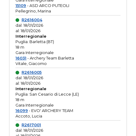
Gara interregionale
15109
- ASD ARCO PUTEOLI
Pellegrino, Marina
R2616004
dal: 18/01/2026
al: 18/01/2026
Interregionale
Puglia: Barletta (BT)
18 m
Gara Interregionale
16031
- Archery Team Barletta
Vitale, Giacomo
R2616005
dal: 18/01/2026
al: 18/01/2026
Interregionale
Puglia: San Cesario di Lecce (LE)
18 m
Gara Interregionale
16099
- EVO' ARCHERY TEAM
Accoto, Lucia
R2617001
dal: 18/01/2026
al: 18/01/2026