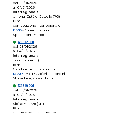
dal: 03/01/2026
al: 04/01/2026
Interregionale
Umbria: Città di Castello (PG)
18 m
competizione interregionale
11005
- Arcieri Tifernum
Sparamonti, Marco
R2612001
dal: 03/01/2026
al: 04/01/2026
Interregionale
Lazio: Latina (LT)
18 m
Gara Interregionale indoor
12007
- A.S.D. Arcieri Le Rondini
Monachesi, Massimiliano
R2619001
dal: 03/01/2026
al: 04/01/2026
Interregionale
Sicilia: Milazzo (ME)
18 m
Gara Interregionale indoor