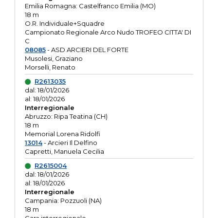
Emilia Romagna: Castelfranco Emilia (MO)
18 m
O.R. Individuale+Squadre
Campionato Regionale Arco Nudo TROFEO CITTA' DI
C
08085
- ASD ARCIERI DEL FORTE
Musolesi, Graziano
Morselli, Renato
R2613035
dal: 18/01/2026
al: 18/01/2026
Interregionale
Abruzzo: Ripa Teatina (CH)
18 m
Memorial Lorena Ridolfi
13014
- Arcieri Il Delfino
Capretti, Manuela Cecilia
R2615004
dal: 18/01/2026
al: 18/01/2026
Interregionale
Campania: Pozzuoli (NA)
18 m