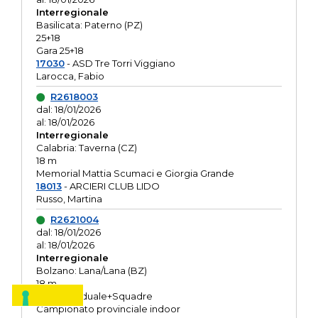
Interregionale
Basilicata: Paterno (PZ)
25+18
Gara 25+18
17030
- ASD Tre Torri Viggiano
Larocca, Fabio
R2618003
dal: 18/01/2026
al: 18/01/2026
Interregionale
Calabria: Taverna (CZ)
18 m
Memorial Mattia Scumaci e Giorgia Grande
18013
- ARCIERI CLUB LIDO
Russo, Martina
R2621004
dal: 18/01/2026
al: 18/01/2026
Interregionale
Bolzano: Lana/Lana (BZ)
18 m
O.R. Individuale+Squadre
Campionato provinciale indoor