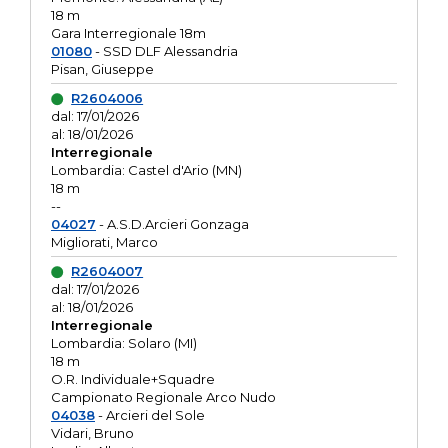
18 m
Gara Interregionale 18m
01080
- SSD DLF Alessandria
Pisan, Giuseppe
R2604006
dal: 17/01/2026
al: 18/01/2026
Interregionale
Lombardia: Castel d'Ario (MN)
18 m
--
04027
- A.S.D.Arcieri Gonzaga
Migliorati, Marco
R2604007
dal: 17/01/2026
al: 18/01/2026
Interregionale
Lombardia: Solaro (MI)
18 m
O.R. Individuale+Squadre
Campionato Regionale Arco Nudo
04038
- Arcieri del Sole
Vidari, Bruno