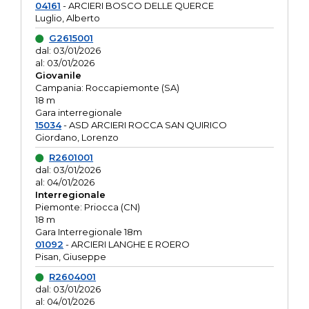
04161
- ARCIERI BOSCO DELLE QUERCE
Luglio, Alberto
G2615001
dal: 03/01/2026
al: 03/01/2026
Giovanile
Campania: Roccapiemonte (SA)
18 m
Gara interregionale
15034
- ASD ARCIERI ROCCA SAN QUIRICO
Giordano, Lorenzo
R2601001
dal: 03/01/2026
al: 04/01/2026
Interregionale
Piemonte: Priocca (CN)
18 m
Gara Interregionale 18m
01092
- ARCIERI LANGHE E ROERO
Pisan, Giuseppe
R2604001
dal: 03/01/2026
al: 04/01/2026