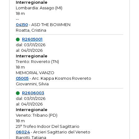
Interregionale
Lombardia: Assago (MI)
18 m
--
04150
- ASD THE BOWMEN
Roatta, Cristina
R2605001
dal: 03/01/2026
al: 04/01/2026
Interregionale
Trento: Rovereto (TN)
18 m
MEMORIAL VANZO
05005
- Arc. Kappa Kosmos Rovereto
Giovannini, Silvia
R2606003
dal: 03/01/2026
al: 04/01/2026
Interregionale
Veneto: Tribano (PD)
18 m
25° Trofeo Indoor Del Sagittario
06024
- Arcieri Sagittario del Veneto
Barotti, Tatiana