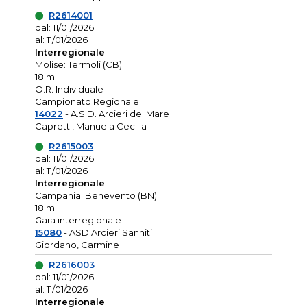
R2614001
dal: 11/01/2026
al: 11/01/2026
Interregionale
Molise: Termoli (CB)
18 m
O.R. Individuale
Campionato Regionale
14022
- A.S.D. Arcieri del Mare
Capretti, Manuela Cecilia
R2615003
dal: 11/01/2026
al: 11/01/2026
Interregionale
Campania: Benevento (BN)
18 m
Gara interregionale
15080
- ASD Arcieri Sanniti
Giordano, Carmine
R2616003
dal: 11/01/2026
al: 11/01/2026
Interregionale