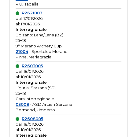
Riu, Isabella
R2621003
dal: 17/01/2026
al: 17/01/2026
Interregionale
Bolzano: Lana/Lana (BZ)
25+18
9° Merano Archery Cup
21004
- Sportclub Merano
Pinna, Mariagrazia
R2603005
dal: 18/01/2026
al: 18/01/2026
Interregionale
Liguria: Sarzana (SP)
25+18
Gara Interregionale
03008
- ASD Arcieri Sarzana
Bermond, Umberto
R2608005
dal: 18/01/2026
al: 18/01/2026
Interregionale