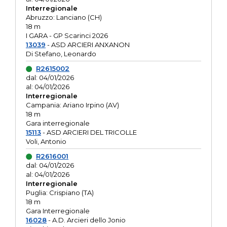
Interregionale
Abruzzo: Lanciano (CH)
18 m
I GARA - GP Scarinci 2026
13039
- ASD ARCIERI ANXANON
Di Stefano, Leonardo
R2615002
dal: 04/01/2026
al: 04/01/2026
Interregionale
Campania: Ariano Irpino (AV)
18 m
Gara interregionale
15113
- ASD ARCIERI DEL TRICOLLE
Voli, Antonio
R2616001
dal: 04/01/2026
al: 04/01/2026
Interregionale
Puglia: Crispiano (TA)
18 m
Gara Interregionale
16028
- A.D. Arcieri dello Jonio