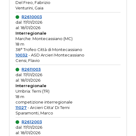
Del Freo, Fabrizio
Venturini, Gaia
R2610003
dal: 17/01/2026
al: 18/01/2026
Interregionale
Marche: Montecassiano (MC)
18 m
38° Trofeo Città di Montecassiano
10032
- ASD Arcieri Montecassiano
Censi, Flavio
R2611003
dal: 17/01/2026
al: 18/01/2026
Interregionale
Umbria: Terni (TR)
18 m
competizione interregionale
11027
- Arcieri Citta' Di Terni
Sparamonti, Marco
R2612003
dal: 17/01/2026
al: 18/01/2026