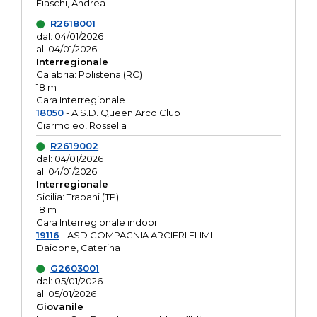
Fiaschi, Andrea
R2618001
dal: 04/01/2026
al: 04/01/2026
Interregionale
Calabria: Polistena (RC)
18 m
Gara Interregionale
18050
- A.S.D. Queen Arco Club
Giarmoleo, Rossella
R2619002
dal: 04/01/2026
al: 04/01/2026
Interregionale
Sicilia: Trapani (TP)
18 m
Gara Interregionale indoor
19116
- ASD COMPAGNIA ARCIERI ELIMI
Daidone, Caterina
G2603001
dal: 05/01/2026
al: 05/01/2026
Giovanile