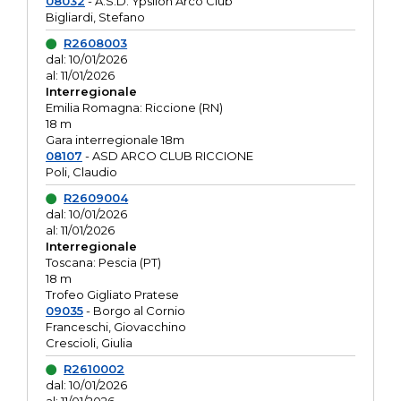
08032
- A.S.D. Ypsilon Arco Club
Bigliardi, Stefano
R2608003
dal: 10/01/2026
al: 11/01/2026
Interregionale
Emilia Romagna: Riccione (RN)
18 m
Gara interregionale 18m
08107
- ASD ARCO CLUB RICCIONE
Poli, Claudio
R2609004
dal: 10/01/2026
al: 11/01/2026
Interregionale
Toscana: Pescia (PT)
18 m
Trofeo Gigliato Pratese
09035
- Borgo al Cornio
Franceschi, Giovacchino
Crescioli, Giulia
R2610002
dal: 10/01/2026