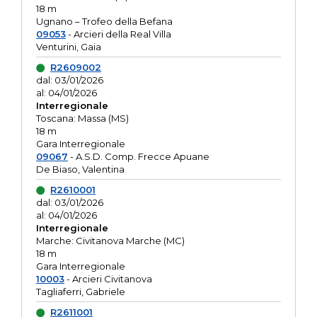
18 m
Ugnano – Trofeo della Befana
09053
- Arcieri della Real Villa
Venturini, Gaia
R2609002
dal: 03/01/2026
al: 04/01/2026
Interregionale
Toscana: Massa (MS)
18 m
Gara Interregionale
09067
- A.S.D. Comp. Frecce Apuane
De Biaso, Valentina
R2610001
dal: 03/01/2026
al: 04/01/2026
Interregionale
Marche: Civitanova Marche (MC)
18 m
Gara Interregionale
10003
- Arcieri Civitanova
Tagliaferri, Gabriele
R2611001