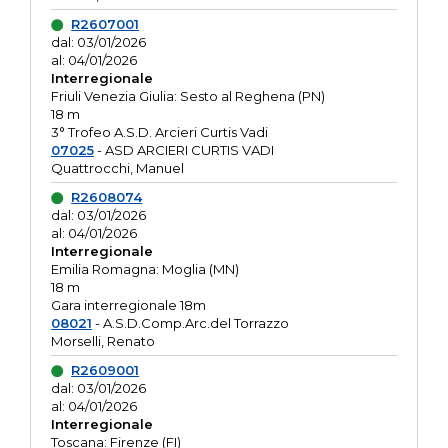
R2607001
dal: 03/01/2026
al: 04/01/2026
Interregionale
Friuli Venezia Giulia: Sesto al Reghena (PN)
18 m
3° Trofeo A.S.D. Arcieri Curtis Vadi
07025
- ASD ARCIERI CURTIS VADI
Quattrocchi, Manuel
R2608074
dal: 03/01/2026
al: 04/01/2026
Interregionale
Emilia Romagna: Moglia (MN)
18 m
Gara interregionale 18m
08021
- A.S.D.Comp.Arc.del Torrazzo
Morselli, Renato
R2609001
dal: 03/01/2026
al: 04/01/2026
Interregionale
Toscana: Firenze (FI)