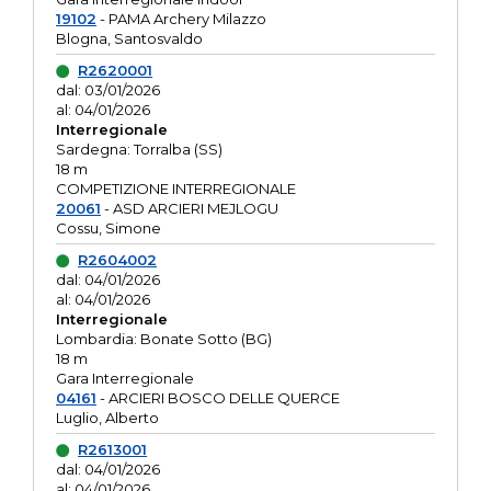
19102
- PAMA Archery Milazzo
Blogna, Santosvaldo
R2620001
dal: 03/01/2026
al: 04/01/2026
Interregionale
Sardegna: Torralba (SS)
18 m
COMPETIZIONE INTERREGIONALE
20061
- ASD ARCIERI MEJLOGU
Cossu, Simone
R2604002
dal: 04/01/2026
al: 04/01/2026
Interregionale
Lombardia: Bonate Sotto (BG)
18 m
Gara Interregionale
04161
- ARCIERI BOSCO DELLE QUERCE
Luglio, Alberto
R2613001
dal: 04/01/2026
al: 04/01/2026