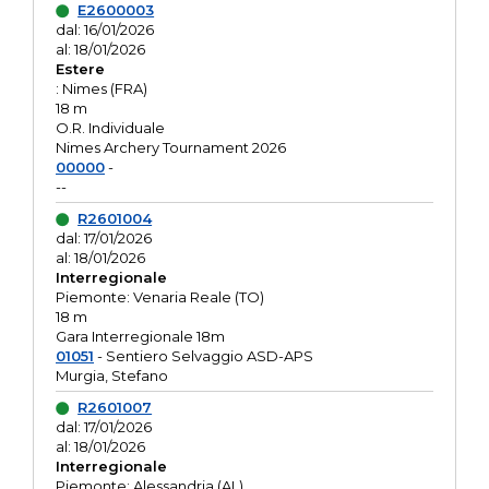
E2600003
dal: 16/01/2026
al: 18/01/2026
Estere
: Nimes (FRA)
18 m
O.R. Individuale
Nimes Archery Tournament 2026
00000
-
--
R2601004
dal: 17/01/2026
al: 18/01/2026
Interregionale
Piemonte: Venaria Reale (TO)
18 m
Gara Interregionale 18m
01051
- Sentiero Selvaggio ASD-APS
Murgia, Stefano
R2601007
dal: 17/01/2026
al: 18/01/2026
Interregionale
Piemonte: Alessandria (AL)