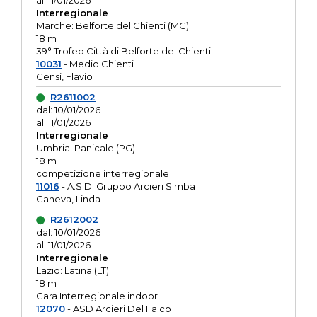
al: 11/01/2026
Interregionale
Marche: Belforte del Chienti (MC)
18 m
39° Trofeo Città di Belforte del Chienti.
10031
- Medio Chienti
Censi, Flavio
R2611002
dal: 10/01/2026
al: 11/01/2026
Interregionale
Umbria: Panicale (PG)
18 m
competizione interregionale
11016
- A.S.D. Gruppo Arcieri Simba
Caneva, Linda
R2612002
dal: 10/01/2026
al: 11/01/2026
Interregionale
Lazio: Latina (LT)
18 m
Gara Interregionale indoor
12070
- ASD Arcieri Del Falco