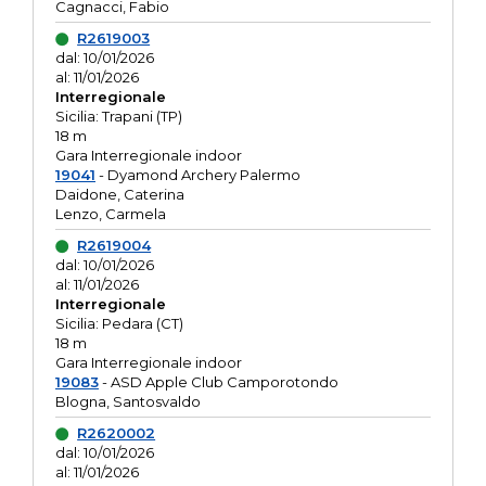
Cagnacci, Fabio
R2619003
dal: 10/01/2026
al: 11/01/2026
Interregionale
Sicilia: Trapani (TP)
18 m
Gara Interregionale indoor
19041
- Dyamond Archery Palermo
Daidone, Caterina
Lenzo, Carmela
R2619004
dal: 10/01/2026
al: 11/01/2026
Interregionale
Sicilia: Pedara (CT)
18 m
Gara Interregionale indoor
19083
- ASD Apple Club Camporotondo
Blogna, Santosvaldo
R2620002
dal: 10/01/2026
al: 11/01/2026