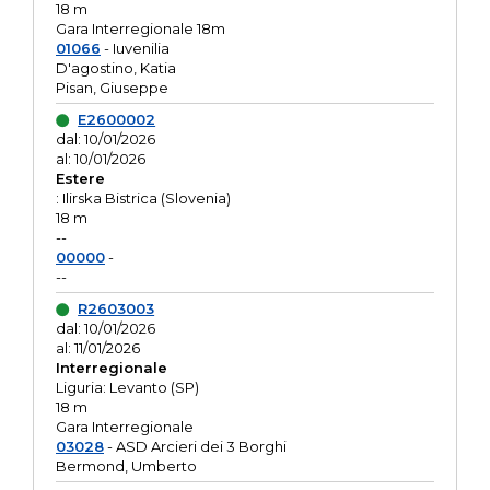
18 m
Gara Interregionale 18m
01066
- Iuvenilia
D'agostino, Katia
Pisan, Giuseppe
E2600002
dal: 10/01/2026
al: 10/01/2026
Estere
: Ilirska Bistrica (Slovenia)
18 m
--
00000
-
--
R2603003
dal: 10/01/2026
al: 11/01/2026
Interregionale
Liguria: Levanto (SP)
18 m
Gara Interregionale
03028
- ASD Arcieri dei 3 Borghi
Bermond, Umberto