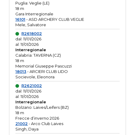
Puglia: Veglie (LE)
18 m
Gara Interregionale
16101
- ASD ARCHERY CLUB VEGLIE
Mele, Salvatore
R2618002
dal: 11/01/2026
al: 11/01/2026
Interregionale
Calabria: TAVERNA (CZ)
18 m
Memorial Giuseppe Pascuzzi
18013
- ARCIERI CLUB LIDO
Socievole, Eleonora
R2621002
dal: 11/01/2026
al: 11/01/2026
Interregionale
Bolzano: Laives/Leifers (BZ)
18 m
Frecce d’inverno 2026
21002
- Arco Club Laives
Singh, Daya