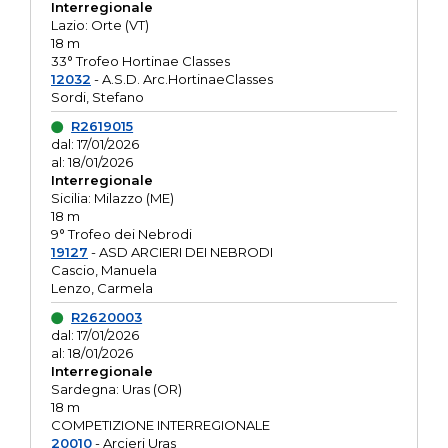
Interregionale
Lazio: Orte (VT)
18 m
33° Trofeo Hortinae Classes
12032
- A.S.D. Arc.HortinaeClasses
Sordi, Stefano
R2619015
dal: 17/01/2026
al: 18/01/2026
Interregionale
Sicilia: Milazzo (ME)
18 m
9° Trofeo dei Nebrodi
19127
- ASD ARCIERI DEI NEBRODI
Cascio, Manuela
Lenzo, Carmela
R2620003
dal: 17/01/2026
al: 18/01/2026
Interregionale
Sardegna: Uras (OR)
18 m
COMPETIZIONE INTERREGIONALE
20010
- Arcieri Uras