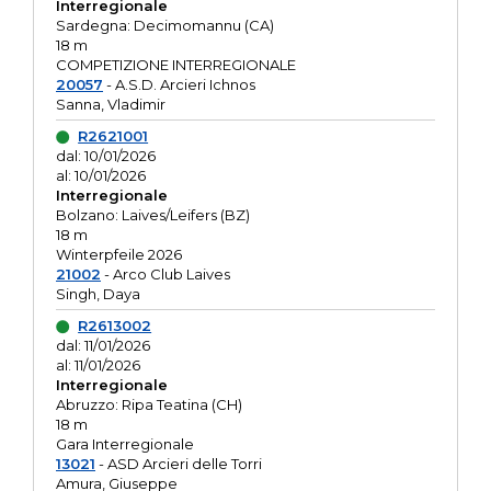
Interregionale
Sardegna: Decimomannu (CA)
18 m
COMPETIZIONE INTERREGIONALE
20057
- A.S.D. Arcieri Ichnos
Sanna, Vladimir
R2621001
dal: 10/01/2026
al: 10/01/2026
Interregionale
Bolzano: Laives/Leifers (BZ)
18 m
Winterpfeile 2026
21002
- Arco Club Laives
Singh, Daya
R2613002
dal: 11/01/2026
al: 11/01/2026
Interregionale
Abruzzo: Ripa Teatina (CH)
18 m
Gara Interregionale
13021
- ASD Arcieri delle Torri
Amura, Giuseppe