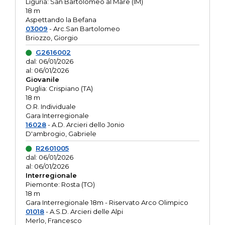
Liguria: San Bartolomeo al Mare (IM)
18 m
Aspettando la Befana
03009
- Arc.San Bartolomeo
Briozzo, Giorgio
G2616002
dal: 06/01/2026
al: 06/01/2026
Giovanile
Puglia: Crispiano (TA)
18 m
O.R. Individuale
Gara Interregionale
16028
- A.D. Arcieri dello Jonio
D'ambrogio, Gabriele
R2601005
dal: 06/01/2026
al: 06/01/2026
Interregionale
Piemonte: Rosta (TO)
18 m
Gara Interregionale 18m - Riservato Arco Olimpico
01018
- A.S.D. Arcieri delle Alpi
Merlo, Francesco