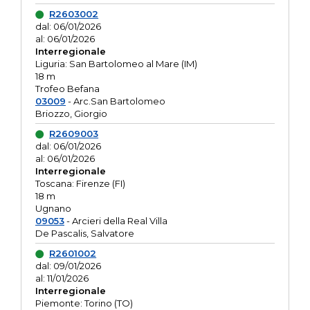
R2603002
dal: 06/01/2026
al: 06/01/2026
Interregionale
Liguria: San Bartolomeo al Mare (IM)
18 m
Trofeo Befana
03009
- Arc.San Bartolomeo
Briozzo, Giorgio
R2609003
dal: 06/01/2026
al: 06/01/2026
Interregionale
Toscana: Firenze (FI)
18 m
Ugnano
09053
- Arcieri della Real Villa
De Pascalis, Salvatore
R2601002
dal: 09/01/2026
al: 11/01/2026
Interregionale
Piemonte: Torino (TO)