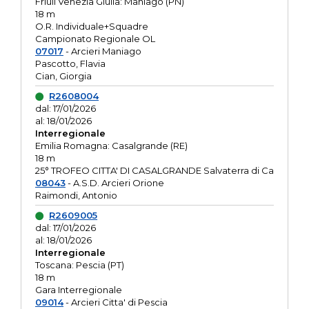
Friuli Venezia Giulia: Maniago (PN)
18 m
O.R. Individuale+Squadre
Campionato Regionale OL
07017
- Arcieri Maniago
Pascotto, Flavia
Cian, Giorgia
R2608004
dal: 17/01/2026
al: 18/01/2026
Interregionale
Emilia Romagna: Casalgrande (RE)
18 m
25° TROFEO CITTA' DI CASALGRANDE Salvaterra di Ca
08043
- A.S.D. Arcieri Orione
Raimondi, Antonio
R2609005
dal: 17/01/2026
al: 18/01/2026
Interregionale
Toscana: Pescia (PT)
18 m
Gara Interregionale
09014
- Arcieri Citta' di Pescia