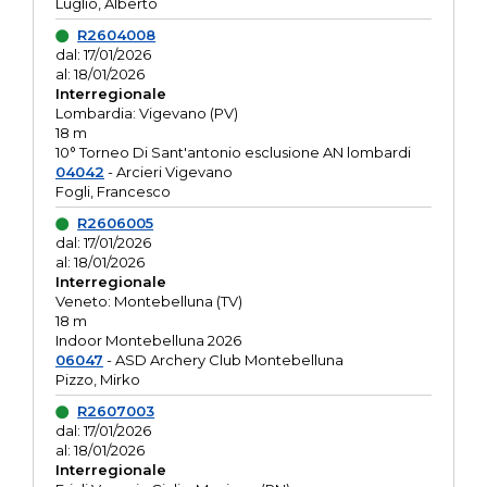
Luglio, Alberto
R2604008
dal: 17/01/2026
al: 18/01/2026
Interregionale
Lombardia: Vigevano (PV)
18 m
10° Torneo Di Sant'antonio esclusione AN lombardi
04042
- Arcieri Vigevano
Fogli, Francesco
R2606005
dal: 17/01/2026
al: 18/01/2026
Interregionale
Veneto: Montebelluna (TV)
18 m
Indoor Montebelluna 2026
06047
- ASD Archery Club Montebelluna
Pizzo, Mirko
R2607003
dal: 17/01/2026
al: 18/01/2026
Interregionale