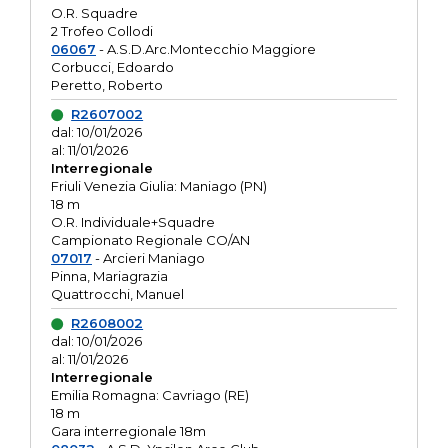
O.R. Squadre
2 Trofeo Collodi
06067
- A.S.D.Arc.Montecchio Maggiore
Corbucci, Edoardo
Peretto, Roberto
R2607002
dal: 10/01/2026
al: 11/01/2026
Interregionale
Friuli Venezia Giulia: Maniago (PN)
18 m
O.R. Individuale+Squadre
Campionato Regionale CO/AN
07017
- Arcieri Maniago
Pinna, Mariagrazia
Quattrocchi, Manuel
R2608002
dal: 10/01/2026
al: 11/01/2026
Interregionale
Emilia Romagna: Cavriago (RE)
18 m
Gara interregionale 18m