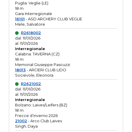
Puglia: Veglie (LE)
18 m
Gara Interregionale
16101
- ASD ARCHERY CLUB VEGLIE
Mele, Salvatore
R2618002
dal: 11/01/2026
al: 11/01/2026
Interregionale
Calabria: TAVERNA (CZ)
18 m
Memorial Giuseppe Pascuzzi
18013
- ARCIERI CLUB LIDO
Socievole, Eleonora
R2621002
dal: 11/01/2026
al: 11/01/2026
Interregionale
Bolzano: Laives/Leifers (BZ)
18 m
Frecce d’inverno 2026
21002
- Arco Club Laives
Singh, Daya