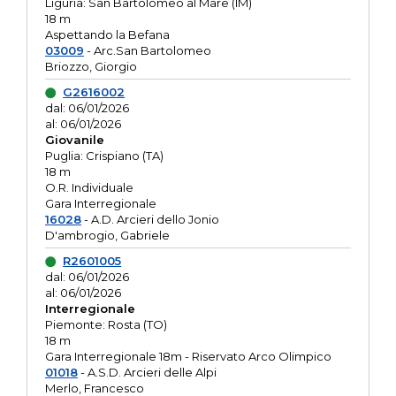
Liguria: San Bartolomeo al Mare (IM)
18 m
Aspettando la Befana
03009
- Arc.San Bartolomeo
Briozzo, Giorgio
G2616002
dal: 06/01/2026
al: 06/01/2026
Giovanile
Puglia: Crispiano (TA)
18 m
O.R. Individuale
Gara Interregionale
16028
- A.D. Arcieri dello Jonio
D'ambrogio, Gabriele
R2601005
dal: 06/01/2026
al: 06/01/2026
Interregionale
Piemonte: Rosta (TO)
18 m
Gara Interregionale 18m - Riservato Arco Olimpico
01018
- A.S.D. Arcieri delle Alpi
Merlo, Francesco