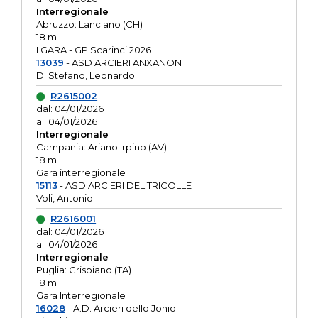
Interregionale
Abruzzo: Lanciano (CH)
18 m
I GARA - GP Scarinci 2026
13039
- ASD ARCIERI ANXANON
Di Stefano, Leonardo
R2615002
dal: 04/01/2026
al: 04/01/2026
Interregionale
Campania: Ariano Irpino (AV)
18 m
Gara interregionale
15113
- ASD ARCIERI DEL TRICOLLE
Voli, Antonio
R2616001
dal: 04/01/2026
al: 04/01/2026
Interregionale
Puglia: Crispiano (TA)
18 m
Gara Interregionale
16028
- A.D. Arcieri dello Jonio