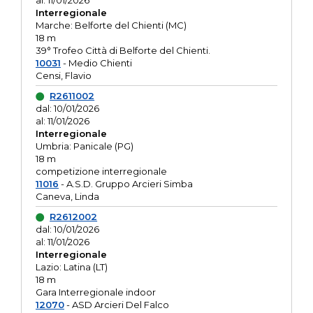
al: 11/01/2026
Interregionale
Marche: Belforte del Chienti (MC)
18 m
39° Trofeo Città di Belforte del Chienti.
10031
- Medio Chienti
Censi, Flavio
R2611002
dal: 10/01/2026
al: 11/01/2026
Interregionale
Umbria: Panicale (PG)
18 m
competizione interregionale
11016
- A.S.D. Gruppo Arcieri Simba
Caneva, Linda
R2612002
dal: 10/01/2026
al: 11/01/2026
Interregionale
Lazio: Latina (LT)
18 m
Gara Interregionale indoor
12070
- ASD Arcieri Del Falco