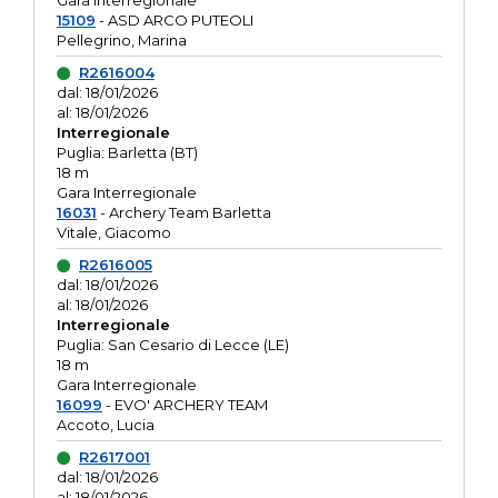
Gara interregionale
15109
- ASD ARCO PUTEOLI
Pellegrino, Marina
R2616004
dal: 18/01/2026
al: 18/01/2026
Interregionale
Puglia: Barletta (BT)
18 m
Gara Interregionale
16031
- Archery Team Barletta
Vitale, Giacomo
R2616005
dal: 18/01/2026
al: 18/01/2026
Interregionale
Puglia: San Cesario di Lecce (LE)
18 m
Gara Interregionale
16099
- EVO' ARCHERY TEAM
Accoto, Lucia
R2617001
dal: 18/01/2026
al: 18/01/2026