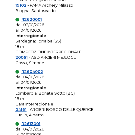
19102
- PAMA Archery Milazzo
Blogna, Santosvaldo
R2620001
dal: 03/01/2026
al: 04/01/2026
Interregionale
Sardegna: Torralba (SS)
18 m
COMPETIZIONE INTERREGIONALE
20061
- ASD ARCIERI MEJLOGU
Cossu, Simone
R2604002
dal: 04/01/2026
al: 04/01/2026
Interregionale
Lombardia: Bonate Sotto (BG)
18 m
Gara Interregionale
04161
- ARCIERI BOSCO DELLE QUERCE
Luglio, Alberto
R2613001
dal: 04/01/2026
al: 04/01/2026