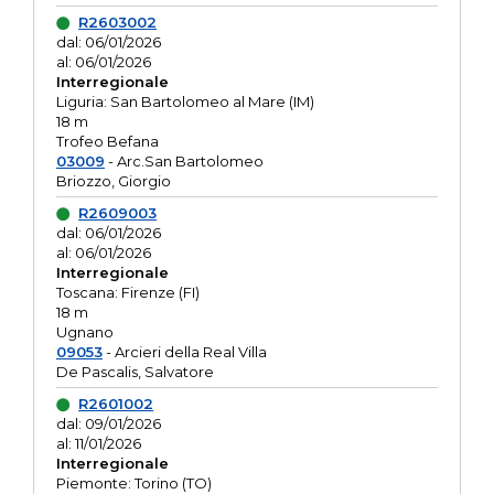
R2603002
dal: 06/01/2026
al: 06/01/2026
Interregionale
Liguria: San Bartolomeo al Mare (IM)
18 m
Trofeo Befana
03009
- Arc.San Bartolomeo
Briozzo, Giorgio
R2609003
dal: 06/01/2026
al: 06/01/2026
Interregionale
Toscana: Firenze (FI)
18 m
Ugnano
09053
- Arcieri della Real Villa
De Pascalis, Salvatore
R2601002
dal: 09/01/2026
al: 11/01/2026
Interregionale
Piemonte: Torino (TO)