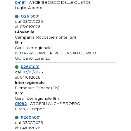
04161
- ARCIERI BOSCO DELLE QUERCE
Luglio, Alberto
G2615001
dal: 03/01/2026
al: 03/01/2026
Giovanile
Campania: Roccapiemonte (SA)
18 m
Gara interregionale
15034
- ASD ARCIERI ROCCA SAN QUIRICO
Giordano, Lorenzo
R2601001
dal: 03/01/2026
al: 04/01/2026
Interregionale
Piemonte: Priocca (CN)
18 m
Gara Interregionale 18m
01092
- ARCIERI LANGHE E ROERO
Pisan, Giuseppe
R2604001
dal: 03/01/2026
al: 04/01/2026