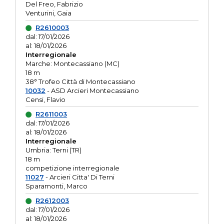
Del Freo, Fabrizio
Venturini, Gaia
R2610003
dal: 17/01/2026
al: 18/01/2026
Interregionale
Marche: Montecassiano (MC)
18 m
38° Trofeo Città di Montecassiano
10032
- ASD Arcieri Montecassiano
Censi, Flavio
R2611003
dal: 17/01/2026
al: 18/01/2026
Interregionale
Umbria: Terni (TR)
18 m
competizione interregionale
11027
- Arcieri Citta' Di Terni
Sparamonti, Marco
R2612003
dal: 17/01/2026
al: 18/01/2026