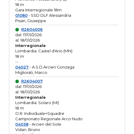
18 m
Gara Interregionale 18m
01080
- SSD DLF Alessandria
Pisan, Giuseppe
R2604006
dal: 17/01/2026
al: 18/01/2026
Interregionale
Lombardia: Castel d'Ario (MN)
18 m
--
04027
- A.S.D.Arcieri Gonzaga
Migliorati, Marco
R2604007
dal: 17/01/2026
al: 18/01/2026
Interregionale
Lombardia: Solaro (MI)
18 m
O.R. Individuale+Squadre
Campionato Regionale Arco Nudo
04038
- Arcieri del Sole
Vidari, Bruno