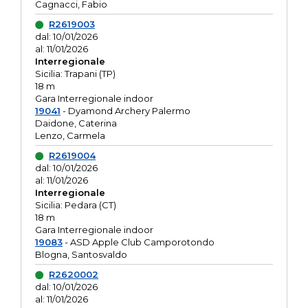
Cagnacci, Fabio
R2619003
dal: 10/01/2026
al: 11/01/2026
Interregionale
Sicilia: Trapani (TP)
18 m
Gara Interregionale indoor
19041
- Dyamond Archery Palermo
Daidone, Caterina
Lenzo, Carmela
R2619004
dal: 10/01/2026
al: 11/01/2026
Interregionale
Sicilia: Pedara (CT)
18 m
Gara Interregionale indoor
19083
- ASD Apple Club Camporotondo
Blogna, Santosvaldo
R2620002
dal: 10/01/2026
al: 11/01/2026