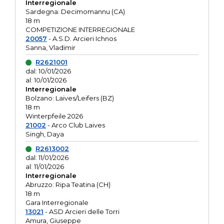
Interregionale
Sardegna: Decimomannu (CA)
18 m
COMPETIZIONE INTERREGIONALE
20057
- A.S.D. Arcieri Ichnos
Sanna, Vladimir
R2621001
dal: 10/01/2026
al: 10/01/2026
Interregionale
Bolzano: Laives/Leifers (BZ)
18 m
Winterpfeile 2026
21002
- Arco Club Laives
Singh, Daya
R2613002
dal: 11/01/2026
al: 11/01/2026
Interregionale
Abruzzo: Ripa Teatina (CH)
18 m
Gara Interregionale
13021
- ASD Arcieri delle Torri
Amura, Giuseppe