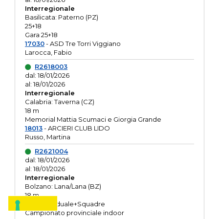
Interregionale
Basilicata: Paterno (PZ)
25+18
Gara 25+18
17030
- ASD Tre Torri Viggiano
Larocca, Fabio
R2618003
dal: 18/01/2026
al: 18/01/2026
Interregionale
Calabria: Taverna (CZ)
18 m
Memorial Mattia Scumaci e Giorgia Grande
18013
- ARCIERI CLUB LIDO
Russo, Martina
R2621004
dal: 18/01/2026
al: 18/01/2026
Interregionale
Bolzano: Lana/Lana (BZ)
18 m
O.R. Individuale+Squadre
Campionato provinciale indoor