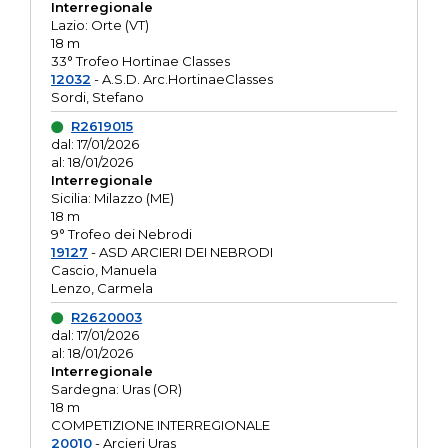
Interregionale
Lazio: Orte (VT)
18 m
33° Trofeo Hortinae Classes
12032
- A.S.D. Arc.HortinaeClasses
Sordi, Stefano
R2619015
dal: 17/01/2026
al: 18/01/2026
Interregionale
Sicilia: Milazzo (ME)
18 m
9° Trofeo dei Nebrodi
19127
- ASD ARCIERI DEI NEBRODI
Cascio, Manuela
Lenzo, Carmela
R2620003
dal: 17/01/2026
al: 18/01/2026
Interregionale
Sardegna: Uras (OR)
18 m
COMPETIZIONE INTERREGIONALE
20010
- Arcieri Uras