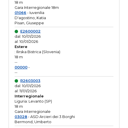
18 m
Gara Interregionale 18m
01066
- Iuvenilia
D'agostino, Katia
Pisan, Giuseppe
E2600002
dal: 10/01/2026
al: 10/01/2026
Estere
: Ilirska Bistrica (Slovenia)
18 m
--
00000
-
--
R2603003
dal: 10/01/2026
al: 11/01/2026
Interregionale
Liguria: Levanto (SP)
18 m
Gara Interregionale
03028
- ASD Arcieri dei 3 Borghi
Bermond, Umberto