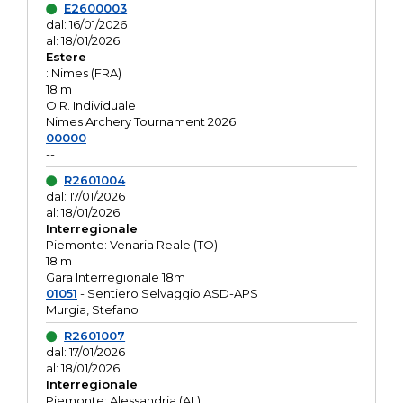
E2600003
dal: 16/01/2026
al: 18/01/2026
Estere
: Nimes (FRA)
18 m
O.R. Individuale
Nimes Archery Tournament 2026
00000
-
--
R2601004
dal: 17/01/2026
al: 18/01/2026
Interregionale
Piemonte: Venaria Reale (TO)
18 m
Gara Interregionale 18m
01051
- Sentiero Selvaggio ASD-APS
Murgia, Stefano
R2601007
dal: 17/01/2026
al: 18/01/2026
Interregionale
Piemonte: Alessandria (AL)