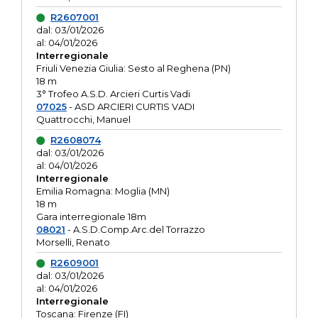
R2607001
dal: 03/01/2026
al: 04/01/2026
Interregionale
Friuli Venezia Giulia: Sesto al Reghena (PN)
18 m
3° Trofeo A.S.D. Arcieri Curtis Vadi
07025
- ASD ARCIERI CURTIS VADI
Quattrocchi, Manuel
R2608074
dal: 03/01/2026
al: 04/01/2026
Interregionale
Emilia Romagna: Moglia (MN)
18 m
Gara interregionale 18m
08021
- A.S.D.Comp.Arc.del Torrazzo
Morselli, Renato
R2609001
dal: 03/01/2026
al: 04/01/2026
Interregionale
Toscana: Firenze (FI)