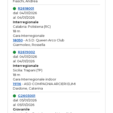
Fiaschi, Andrea
R2618001
dal: 04/01/2026
al: 04/01/2026
Interregionale
Calabria: Polistena (RC)
18 m
Gara Interregionale
18050
- A.S.D. Queen Arco Club
Giarmoleo, Rossella
R2619002
dal: 04/01/2026
al: 04/01/2026
Interregionale
Sicilia: Trapani (TP)
18 m
Gara Interregionale indoor
19116
- ASD COMPAGNIA ARCIERI ELIMI
Daidone, Caterina
G2603001
dal: 05/01/2026
al: 05/01/2026
Giovanile