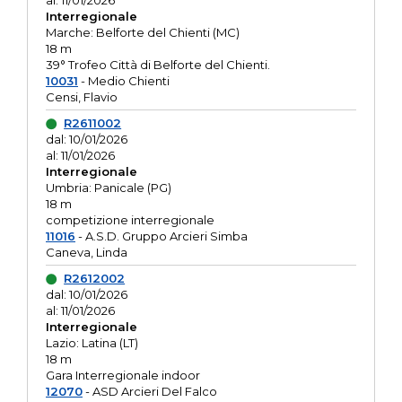
al: 11/01/2026
Interregionale
Marche: Belforte del Chienti (MC)
18 m
39° Trofeo Città di Belforte del Chienti.
10031
- Medio Chienti
Censi, Flavio
R2611002
dal: 10/01/2026
al: 11/01/2026
Interregionale
Umbria: Panicale (PG)
18 m
competizione interregionale
11016
- A.S.D. Gruppo Arcieri Simba
Caneva, Linda
R2612002
dal: 10/01/2026
al: 11/01/2026
Interregionale
Lazio: Latina (LT)
18 m
Gara Interregionale indoor
12070
- ASD Arcieri Del Falco