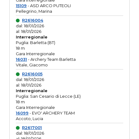
Gara interregionale
15109
- ASD ARCO PUTEOLI
Pellegrino, Marina
R2616004
dal: 18/01/2026
al: 18/01/2026
Interregionale
Puglia: Barletta (BT)
18 m
Gara Interregionale
16031
- Archery Team Barletta
Vitale, Giacomo
R2616005
dal: 18/01/2026
al: 18/01/2026
Interregionale
Puglia: San Cesario di Lecce (LE)
18 m
Gara Interregionale
16099
- EVO' ARCHERY TEAM
Accoto, Lucia
R2617001
dal: 18/01/2026
al: 18/01/2026