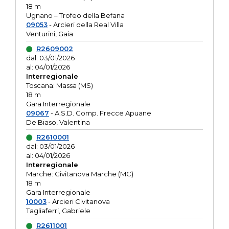
18 m
Ugnano – Trofeo della Befana
09053
- Arcieri della Real Villa
Venturini, Gaia
R2609002
dal: 03/01/2026
al: 04/01/2026
Interregionale
Toscana: Massa (MS)
18 m
Gara Interregionale
09067
- A.S.D. Comp. Frecce Apuane
De Biaso, Valentina
R2610001
dal: 03/01/2026
al: 04/01/2026
Interregionale
Marche: Civitanova Marche (MC)
18 m
Gara Interregionale
10003
- Arcieri Civitanova
Tagliaferri, Gabriele
R2611001