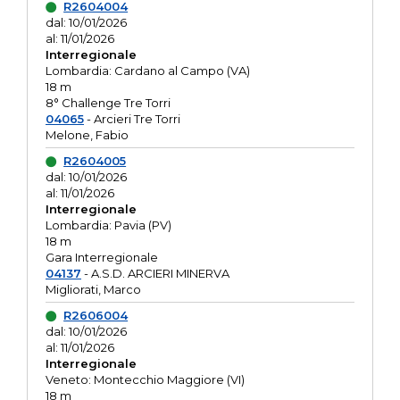
R2604004
dal: 10/01/2026
al: 11/01/2026
Interregionale
Lombardia: Cardano al Campo (VA)
18 m
8° Challenge Tre Torri
04065
- Arcieri Tre Torri
Melone, Fabio
R2604005
dal: 10/01/2026
al: 11/01/2026
Interregionale
Lombardia: Pavia (PV)
18 m
Gara Interregionale
04137
- A.S.D. ARCIERI MINERVA
Migliorati, Marco
R2606004
dal: 10/01/2026
al: 11/01/2026
Interregionale
Veneto: Montecchio Maggiore (VI)
18 m