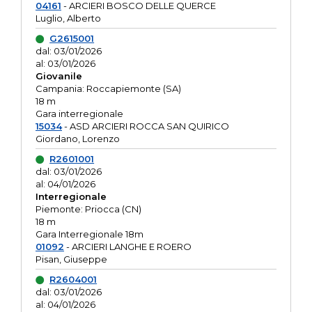
04161
- ARCIERI BOSCO DELLE QUERCE
Luglio, Alberto
G2615001
dal: 03/01/2026
al: 03/01/2026
Giovanile
Campania: Roccapiemonte (SA)
18 m
Gara interregionale
15034
- ASD ARCIERI ROCCA SAN QUIRICO
Giordano, Lorenzo
R2601001
dal: 03/01/2026
al: 04/01/2026
Interregionale
Piemonte: Priocca (CN)
18 m
Gara Interregionale 18m
01092
- ARCIERI LANGHE E ROERO
Pisan, Giuseppe
R2604001
dal: 03/01/2026
al: 04/01/2026