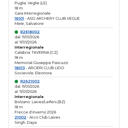
Puglia: Veglie (LE)
18 m
Gara Interregionale
16101
- ASD ARCHERY CLUB VEGLIE
Mele, Salvatore
R2618002
dal: 11/01/2026
al: 11/01/2026
Interregionale
Calabria: TAVERNA (CZ)
18 m
Memorial Giuseppe Pascuzzi
18013
- ARCIERI CLUB LIDO
Socievole, Eleonora
R2621002
dal: 11/01/2026
al: 11/01/2026
Interregionale
Bolzano: Laives/Leifers (BZ)
18 m
Frecce d’inverno 2026
21002
- Arco Club Laives
Singh, Daya