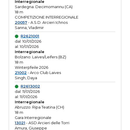
Interregionale
Sardegna: Decimomannu (CA)
18 m
COMPETIZIONE INTERREGIONALE
20057
- A.S.D. Arcieri Ichnos
Sanna, Vladimir
R2621001
dal: 10/01/2026
al: 10/01/2026
Interregionale
Bolzano: Laives/Leifers (BZ)
18 m
Winterpfeile 2026
21002
- Arco Club Laives
Singh, Daya
R2613002
dal: 11/01/2026
al: 11/01/2026
Interregionale
Abruzzo: Ripa Teatina (CH)
18 m
Gara Interregionale
13021
- ASD Arcieri delle Torri
Amura, Giuseppe