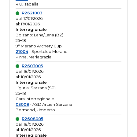
Riu, Isabella
R2621003
dal: 17/01/2026
al: 17/01/2026
Interregionale
Bolzano: Lana/Lana (BZ)
25+18
9° Merano Archery Cup
21004
- Sportclub Merano
Pinna, Mariagrazia
R2603005
dal: 18/01/2026
al: 18/01/2026
Interregionale
Liguria: Sarzana (SP)
25+18
Gara Interregionale
03008
- ASD Arcieri Sarzana
Bermond, Umberto
R2608005
dal: 18/01/2026
al: 18/01/2026
Interregionale