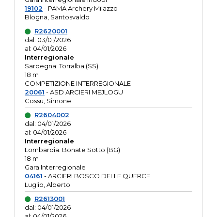
19102
- PAMA Archery Milazzo
Blogna, Santosvaldo
R2620001
dal: 03/01/2026
al: 04/01/2026
Interregionale
Sardegna: Torralba (SS)
18 m
COMPETIZIONE INTERREGIONALE
20061
- ASD ARCIERI MEJLOGU
Cossu, Simone
R2604002
dal: 04/01/2026
al: 04/01/2026
Interregionale
Lombardia: Bonate Sotto (BG)
18 m
Gara Interregionale
04161
- ARCIERI BOSCO DELLE QUERCE
Luglio, Alberto
R2613001
dal: 04/01/2026
al: 04/01/2026