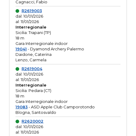
Cagnacci, Fabio
R2619003
dal: 10/01/2026
al: 11/01/2026
Interregionale
Sicilia: Trapani (TP)
18 m
Gara Interregionale indoor
19041
- Dyamond Archery Palermo
Daidone, Caterina
Lenzo, Carmela
R2619004
dal: 10/01/2026
al: 11/01/2026
Interregionale
Sicilia: Pedara (CT)
18 m
Gara Interregionale indoor
19083
- ASD Apple Club Camporotondo
Blogna, Santosvaldo
R2620002
dal: 10/01/2026
al: 11/01/2026