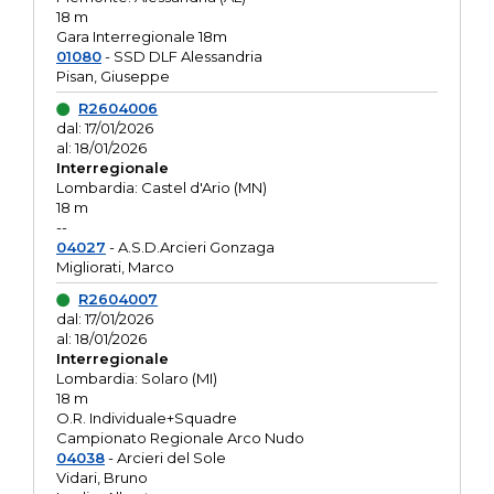
18 m
Gara Interregionale 18m
01080
- SSD DLF Alessandria
Pisan, Giuseppe
R2604006
dal: 17/01/2026
al: 18/01/2026
Interregionale
Lombardia: Castel d'Ario (MN)
18 m
--
04027
- A.S.D.Arcieri Gonzaga
Migliorati, Marco
R2604007
dal: 17/01/2026
al: 18/01/2026
Interregionale
Lombardia: Solaro (MI)
18 m
O.R. Individuale+Squadre
Campionato Regionale Arco Nudo
04038
- Arcieri del Sole
Vidari, Bruno