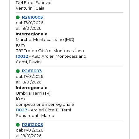
Del Freo, Fabrizio
Venturini, Gaia
R2610003
dal: 17/01/2026
al: 18/01/2026
Interregionale
Marche: Montecassiano (MC)
18 m
38° Trofeo Città di Montecassiano
10032
- ASD Arcieri Montecassiano
Censi, Flavio
R2611003
dal: 17/01/2026
al: 18/01/2026
Interregionale
Umbria: Terni (TR)
18 m
competizione interregionale
11027
- Arcieri Citta' Di Terni
Sparamonti, Marco
R2612003
dal: 17/01/2026
al: 18/01/2026