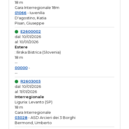
18 m
Gara Interregionale 18m
01066
- Iuvenilia
D'agostino, Katia
Pisan, Giuseppe
E2600002
dal: 10/01/2026
al: 10/01/2026
Estere
: Ilirska Bistrica (Slovenia)
18 m
--
00000
-
--
R2603003
dal: 10/01/2026
al: 11/01/2026
Interregionale
Liguria: Levanto (SP)
18 m
Gara Interregionale
03028
- ASD Arcieri dei 3 Borghi
Bermond, Umberto