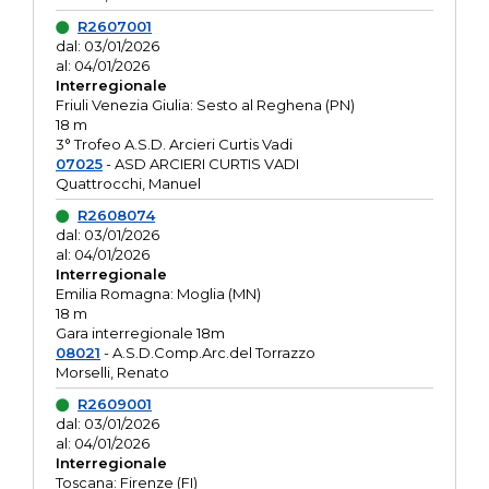
R2607001
dal: 03/01/2026
al: 04/01/2026
Interregionale
Friuli Venezia Giulia: Sesto al Reghena (PN)
18 m
3° Trofeo A.S.D. Arcieri Curtis Vadi
07025
- ASD ARCIERI CURTIS VADI
Quattrocchi, Manuel
R2608074
dal: 03/01/2026
al: 04/01/2026
Interregionale
Emilia Romagna: Moglia (MN)
18 m
Gara interregionale 18m
08021
- A.S.D.Comp.Arc.del Torrazzo
Morselli, Renato
R2609001
dal: 03/01/2026
al: 04/01/2026
Interregionale
Toscana: Firenze (FI)