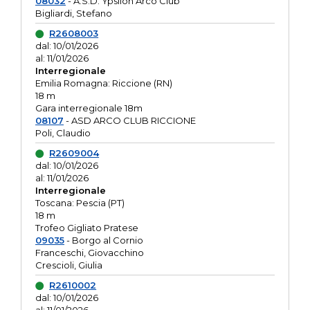
08032
- A.S.D. Ypsilon Arco Club
Bigliardi, Stefano
R2608003
dal: 10/01/2026
al: 11/01/2026
Interregionale
Emilia Romagna: Riccione (RN)
18 m
Gara interregionale 18m
08107
- ASD ARCO CLUB RICCIONE
Poli, Claudio
R2609004
dal: 10/01/2026
al: 11/01/2026
Interregionale
Toscana: Pescia (PT)
18 m
Trofeo Gigliato Pratese
09035
- Borgo al Cornio
Franceschi, Giovacchino
Crescioli, Giulia
R2610002
dal: 10/01/2026