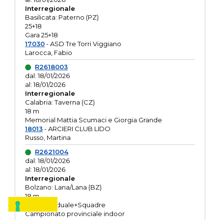
Interregionale
Basilicata: Paterno (PZ)
25+18
Gara 25+18
17030
- ASD Tre Torri Viggiano
Larocca, Fabio
R2618003
dal: 18/01/2026
al: 18/01/2026
Interregionale
Calabria: Taverna (CZ)
18 m
Memorial Mattia Scumaci e Giorgia Grande
18013
- ARCIERI CLUB LIDO
Russo, Martina
R2621004
dal: 18/01/2026
al: 18/01/2026
Interregionale
Bolzano: Lana/Lana (BZ)
18 m
O.R. Individuale+Squadre
Campionato provinciale indoor