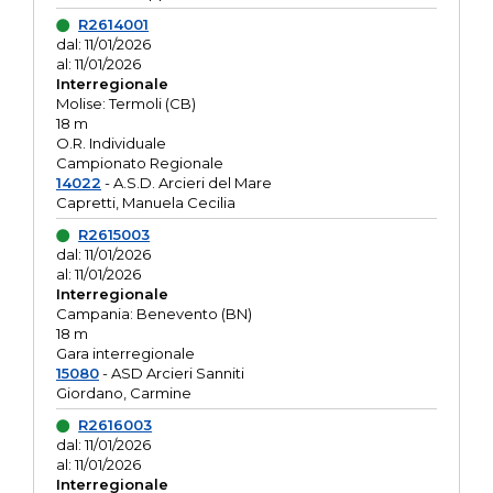
R2614001
dal: 11/01/2026
al: 11/01/2026
Interregionale
Molise: Termoli (CB)
18 m
O.R. Individuale
Campionato Regionale
14022
- A.S.D. Arcieri del Mare
Capretti, Manuela Cecilia
R2615003
dal: 11/01/2026
al: 11/01/2026
Interregionale
Campania: Benevento (BN)
18 m
Gara interregionale
15080
- ASD Arcieri Sanniti
Giordano, Carmine
R2616003
dal: 11/01/2026
al: 11/01/2026
Interregionale