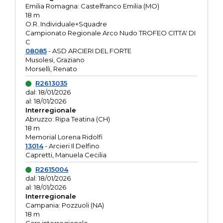
Emilia Romagna: Castelfranco Emilia (MO)
18 m
O.R. Individuale+Squadre
Campionato Regionale Arco Nudo TROFEO CITTA' DI
C
08085
- ASD ARCIERI DEL FORTE
Musolesi, Graziano
Morselli, Renato
R2613035
dal: 18/01/2026
al: 18/01/2026
Interregionale
Abruzzo: Ripa Teatina (CH)
18 m
Memorial Lorena Ridolfi
13014
- Arcieri Il Delfino
Capretti, Manuela Cecilia
R2615004
dal: 18/01/2026
al: 18/01/2026
Interregionale
Campania: Pozzuoli (NA)
18 m