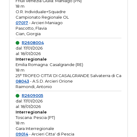
Friuli Venezia Giulia: Maniago (PN)
18 m
O.R. Individuale+Squadre
Campionato Regionale OL
07017
- Arcieri Maniago
Pascotto, Flavia
Cian, Giorgia
R2608004
dal: 17/01/2026
al: 18/01/2026
Interregionale
Emilia Romagna: Casalgrande (RE)
18 m
25° TROFEO CITTA' DI CASALGRANDE Salvaterra di Ca
08043
- A.S.D. Arcieri Orione
Raimondi, Antonio
R2609005
dal: 17/01/2026
al: 18/01/2026
Interregionale
Toscana: Pescia (PT)
18 m
Gara Interregionale
09014
- Arcieri Citta' di Pescia