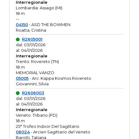
Interregionale
Lombardia: Assago (MI)
18 m
--
04150
- ASD THE BOWMEN
Roatta, Cristina
R2605001
dal: 03/01/2026
al: 04/01/2026
Interregionale
Trento: Rovereto (TN)
18 m
MEMORIAL VANZO
05005
- Arc. Kappa Kosmos Rovereto
Giovannini, Silvia
R2606003
dal: 03/01/2026
al: 04/01/2026
Interregionale
Veneto: Tribano (PD)
18 m
25° Trofeo Indoor Del Sagittario
06024
- Arcieri Sagittario del Veneto
Barotti, Tatiana