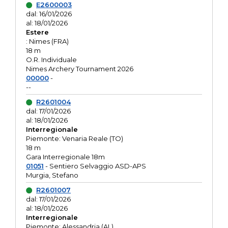
E2600003
dal: 16/01/2026
al: 18/01/2026
Estere
: Nimes (FRA)
18 m
O.R. Individuale
Nimes Archery Tournament 2026
00000
-
--
R2601004
dal: 17/01/2026
al: 18/01/2026
Interregionale
Piemonte: Venaria Reale (TO)
18 m
Gara Interregionale 18m
01051
- Sentiero Selvaggio ASD-APS
Murgia, Stefano
R2601007
dal: 17/01/2026
al: 18/01/2026
Interregionale
Piemonte: Alessandria (AL)