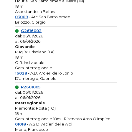
Liguria: San Bartolomeo al Mare (IM)
18 m
Aspettando la Befana
03009
- Arc.San Bartolomeo
Briozzo, Giorgio
G2616002
dal: 06/01/2026
al: 06/01/2026
Giovanile
Puglia: Crispiano (TA)
18 m
O.R. Individuale
Gara Interregionale
16028
- A.D. Arcieri dello Jonio
D'ambrogio, Gabriele
R2601005
dal: 06/01/2026
al: 06/01/2026
Interregionale
Piemonte: Rosta (TO)
18 m
Gara Interregionale 18m - Riservato Arco Olimpico
01018
- A.S.D. Arcieri delle Alpi
Merlo, Francesco