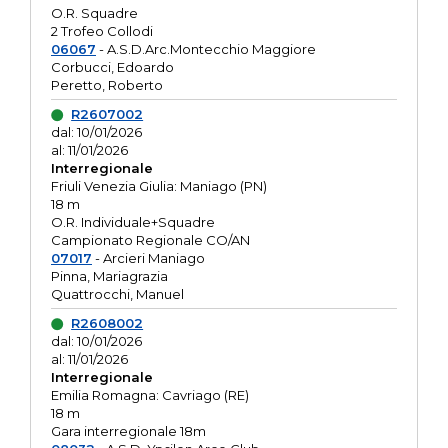
O.R. Squadre
2 Trofeo Collodi
06067
- A.S.D.Arc.Montecchio Maggiore
Corbucci, Edoardo
Peretto, Roberto
R2607002
dal: 10/01/2026
al: 11/01/2026
Interregionale
Friuli Venezia Giulia: Maniago (PN)
18 m
O.R. Individuale+Squadre
Campionato Regionale CO/AN
07017
- Arcieri Maniago
Pinna, Mariagrazia
Quattrocchi, Manuel
R2608002
dal: 10/01/2026
al: 11/01/2026
Interregionale
Emilia Romagna: Cavriago (RE)
18 m
Gara interregionale 18m