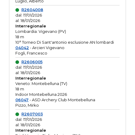
Luglio, Alberto
R2604008
dal: 17/01/2026
al: 18/01/2026
Interregionale
Lombardia: Vigevano (PV)
18 m
10° Torneo Di Sant'antonio esclusione AN lombardi
04042
- Arcieri Vigevano
Fogli, Francesco
R2606005
dal: 17/01/2026
al: 18/01/2026
Interregionale
Veneto: Montebelluna (TV)
18 m
Indoor Montebelluna 2026
06047
- ASD Archery Club Montebelluna
Pizzo, Mirko
R2607003
dal: 17/01/2026
al: 18/01/2026
Interregionale