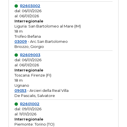
R2603002
dal: 06/01/2026
al: 06/01/2026
Interregionale
Liguria: San Bartolomeo al Mare (IM)
18 m
Trofeo Befana
03009
- Arc.San Bartolomeo
Briozzo, Giorgio
R2609003
dal: 06/01/2026
al: 06/01/2026
Interregionale
Toscana: Firenze (FI)
18 m
Ugnano
09053
- Arcieri della Real Villa
De Pascalis, Salvatore
R2601002
dal: 09/01/2026
al: 11/01/2026
Interregionale
Piemonte: Torino (TO)