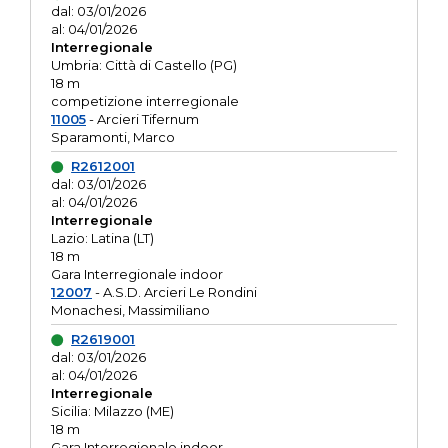
dal: 03/01/2026
al: 04/01/2026
Interregionale
Umbria: Città di Castello (PG)
18 m
competizione interregionale
11005
- Arcieri Tifernum
Sparamonti, Marco
R2612001
dal: 03/01/2026
al: 04/01/2026
Interregionale
Lazio: Latina (LT)
18 m
Gara Interregionale indoor
12007
- A.S.D. Arcieri Le Rondini
Monachesi, Massimiliano
R2619001
dal: 03/01/2026
al: 04/01/2026
Interregionale
Sicilia: Milazzo (ME)
18 m
Gara Interregionale indoor