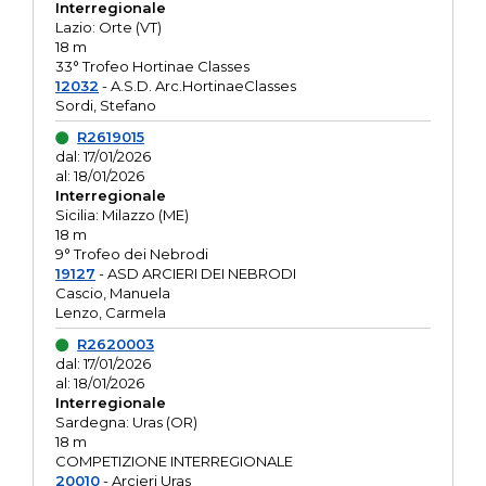
Interregionale
Lazio: Orte (VT)
18 m
33° Trofeo Hortinae Classes
12032
- A.S.D. Arc.HortinaeClasses
Sordi, Stefano
R2619015
dal: 17/01/2026
al: 18/01/2026
Interregionale
Sicilia: Milazzo (ME)
18 m
9° Trofeo dei Nebrodi
19127
- ASD ARCIERI DEI NEBRODI
Cascio, Manuela
Lenzo, Carmela
R2620003
dal: 17/01/2026
al: 18/01/2026
Interregionale
Sardegna: Uras (OR)
18 m
COMPETIZIONE INTERREGIONALE
20010
- Arcieri Uras