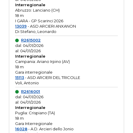
Interregionale
Abruzzo: Lanciano (CH)
18 m
I GARA - GP Scarinci 2026
13039
- ASD ARCIERI ANXANON
Di Stefano, Leonardo
R2615002
dal: 04/01/2026
al: 04/01/2026
Interregionale
Campania: Ariano Irpino (AV)
18 m
Gara interregionale
15113
- ASD ARCIERI DEL TRICOLLE
Voli, Antonio
R2616001
dal: 04/01/2026
al: 04/01/2026
Interregionale
Puglia: Crispiano (TA)
18 m
Gara Interregionale
16028
- A.D. Arcieri dello Jonio