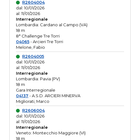
R2604004
dal: 10/01/2026
al: 11/01/2026
Interregionale
Lombardia: Cardano al Campo (VA)
18 m
8° Challenge Tre Torri
04065
- Arcieri Tre Torri
Melone, Fabio
R2604005
dal: 10/01/2026
al: 11/01/2026
Interregionale
Lombardia: Pavia (PV)
18 m
Gara Interregionale
04137
- A.S.D. ARCIERI MINERVA
Migliorati, Marco
R2606004
dal: 10/01/2026
al: 11/01/2026
Interregionale
Veneto: Montecchio Maggiore (VI)
18 m