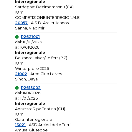
Interregionale
Sardegna: Decimomannu (CA)
18 m
COMPETIZIONE INTERREGIONALE
20057
- A.S.D. Arcieri Ichnos
Sanna, Vladimir
R2621001
dal: 10/01/2026
al: 10/01/2026
Interregionale
Bolzano: Laives/Leifers (BZ)
18 m
Winterpfeile 2026
21002
- Arco Club Laives
Singh, Daya
R2613002
dal: 11/01/2026
al: 11/01/2026
Interregionale
Abruzzo: Ripa Teatina (CH)
18 m
Gara Interregionale
13021
- ASD Arcieri delle Torri
Amura, Giuseppe