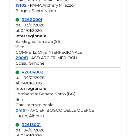
19102
- PAMA Archery Milazzo
Blogna, Santosvaldo
R2620001
dal: 03/01/2026
al: 04/01/2026
Interregionale
Sardegna: Torralba (SS)
18 m
COMPETIZIONE INTERREGIONALE
20061
- ASD ARCIERI MEJLOGU
Cossu, Simone
R2604002
dal: 04/01/2026
al: 04/01/2026
Interregionale
Lombardia: Bonate Sotto (BG)
18 m
Gara Interregionale
04161
- ARCIERI BOSCO DELLE QUERCE
Luglio, Alberto
R2613001
dal: 04/01/2026
al: 04/01/2026