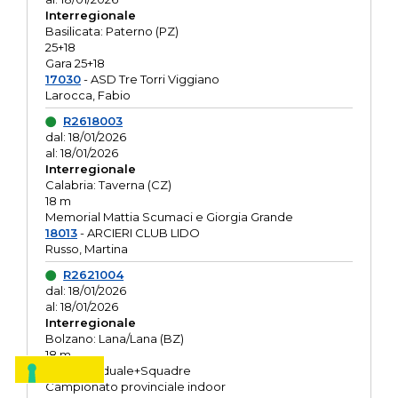
Interregionale
Basilicata: Paterno (PZ)
25+18
Gara 25+18
17030
- ASD Tre Torri Viggiano
Larocca, Fabio
R2618003
dal: 18/01/2026
al: 18/01/2026
Interregionale
Calabria: Taverna (CZ)
18 m
Memorial Mattia Scumaci e Giorgia Grande
18013
- ARCIERI CLUB LIDO
Russo, Martina
R2621004
dal: 18/01/2026
al: 18/01/2026
Interregionale
Bolzano: Lana/Lana (BZ)
18 m
O.R. Individuale+Squadre
Campionato provinciale indoor