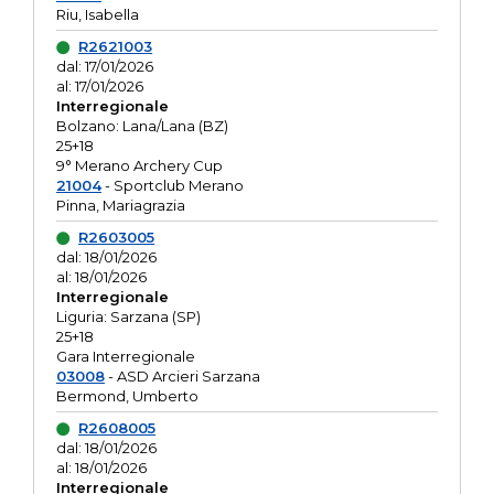
Riu, Isabella
R2621003
dal: 17/01/2026
al: 17/01/2026
Interregionale
Bolzano: Lana/Lana (BZ)
25+18
9° Merano Archery Cup
21004
- Sportclub Merano
Pinna, Mariagrazia
R2603005
dal: 18/01/2026
al: 18/01/2026
Interregionale
Liguria: Sarzana (SP)
25+18
Gara Interregionale
03008
- ASD Arcieri Sarzana
Bermond, Umberto
R2608005
dal: 18/01/2026
al: 18/01/2026
Interregionale