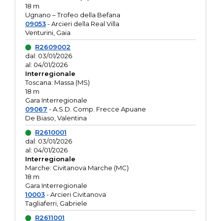
18 m
Ugnano – Trofeo della Befana
09053
- Arcieri della Real Villa
Venturini, Gaia
R2609002
dal: 03/01/2026
al: 04/01/2026
Interregionale
Toscana: Massa (MS)
18 m
Gara Interregionale
09067
- A.S.D. Comp. Frecce Apuane
De Biaso, Valentina
R2610001
dal: 03/01/2026
al: 04/01/2026
Interregionale
Marche: Civitanova Marche (MC)
18 m
Gara Interregionale
10003
- Arcieri Civitanova
Tagliaferri, Gabriele
R2611001