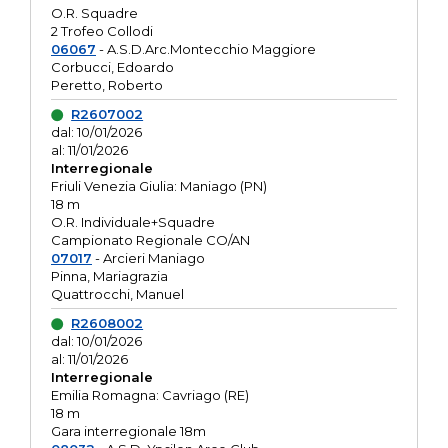
O.R. Squadre
2 Trofeo Collodi
06067
- A.S.D.Arc.Montecchio Maggiore
Corbucci, Edoardo
Peretto, Roberto
R2607002
dal: 10/01/2026
al: 11/01/2026
Interregionale
Friuli Venezia Giulia: Maniago (PN)
18 m
O.R. Individuale+Squadre
Campionato Regionale CO/AN
07017
- Arcieri Maniago
Pinna, Mariagrazia
Quattrocchi, Manuel
R2608002
dal: 10/01/2026
al: 11/01/2026
Interregionale
Emilia Romagna: Cavriago (RE)
18 m
Gara interregionale 18m