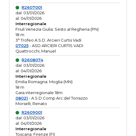
R2607001
dal: 03/01/2026
al: 04/01/2026
Interregionale
Friuli Venezia Giulia: Sesto al Reghena (PN)
18 m
3° Trofeo A.S.D. Arcieri Curtis Vadi
07025
- ASD ARCIERI CURTIS VADI
Quattrocchi, Manuel
R2608074
dal: 03/01/2026
al: 04/01/2026
Interregionale
Emilia Romagna: Moglia (MN)
18 m
Gara interregionale 18m
08021
- A.S.D.Comp.Arc.del Torrazzo
Morselli, Renato
R2609001
dal: 03/01/2026
al: 04/01/2026
Interregionale
Toscana: Firenze (FI)