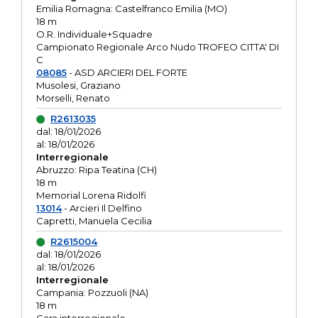
Emilia Romagna: Castelfranco Emilia (MO)
18 m
O.R. Individuale+Squadre
Campionato Regionale Arco Nudo TROFEO CITTA' DI
C
08085
- ASD ARCIERI DEL FORTE
Musolesi, Graziano
Morselli, Renato
R2613035
dal: 18/01/2026
al: 18/01/2026
Interregionale
Abruzzo: Ripa Teatina (CH)
18 m
Memorial Lorena Ridolfi
13014
- Arcieri Il Delfino
Capretti, Manuela Cecilia
R2615004
dal: 18/01/2026
al: 18/01/2026
Interregionale
Campania: Pozzuoli (NA)
18 m