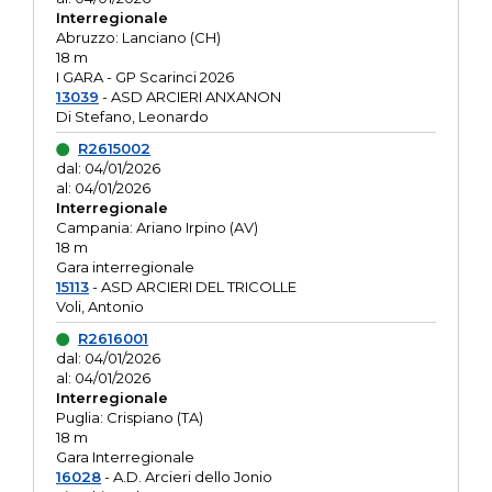
Interregionale
Abruzzo: Lanciano (CH)
18 m
I GARA - GP Scarinci 2026
13039
- ASD ARCIERI ANXANON
Di Stefano, Leonardo
R2615002
dal: 04/01/2026
al: 04/01/2026
Interregionale
Campania: Ariano Irpino (AV)
18 m
Gara interregionale
15113
- ASD ARCIERI DEL TRICOLLE
Voli, Antonio
R2616001
dal: 04/01/2026
al: 04/01/2026
Interregionale
Puglia: Crispiano (TA)
18 m
Gara Interregionale
16028
- A.D. Arcieri dello Jonio