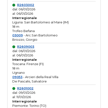
R2603002
dal: 06/01/2026
al: 06/01/2026
Interregionale
Liguria: San Bartolomeo al Mare (IM)
18 m
Trofeo Befana
03009
- Arc.San Bartolomeo
Briozzo, Giorgio
R2609003
dal: 06/01/2026
al: 06/01/2026
Interregionale
Toscana: Firenze (FI)
18 m
Ugnano
09053
- Arcieri della Real Villa
De Pascalis, Salvatore
R2601002
dal: 09/01/2026
al: 11/01/2026
Interregionale
Piemonte: Torino (TO)