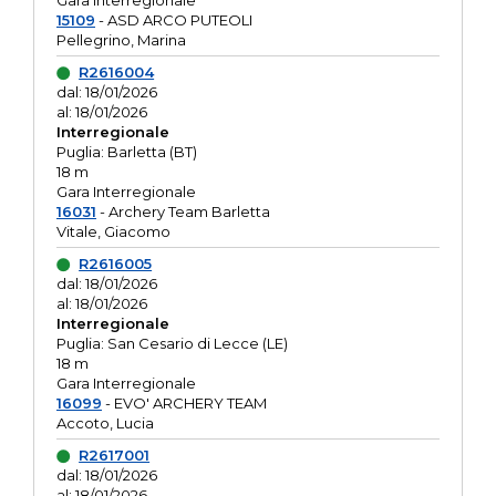
Gara interregionale
15109
- ASD ARCO PUTEOLI
Pellegrino, Marina
R2616004
dal: 18/01/2026
al: 18/01/2026
Interregionale
Puglia: Barletta (BT)
18 m
Gara Interregionale
16031
- Archery Team Barletta
Vitale, Giacomo
R2616005
dal: 18/01/2026
al: 18/01/2026
Interregionale
Puglia: San Cesario di Lecce (LE)
18 m
Gara Interregionale
16099
- EVO' ARCHERY TEAM
Accoto, Lucia
R2617001
dal: 18/01/2026
al: 18/01/2026