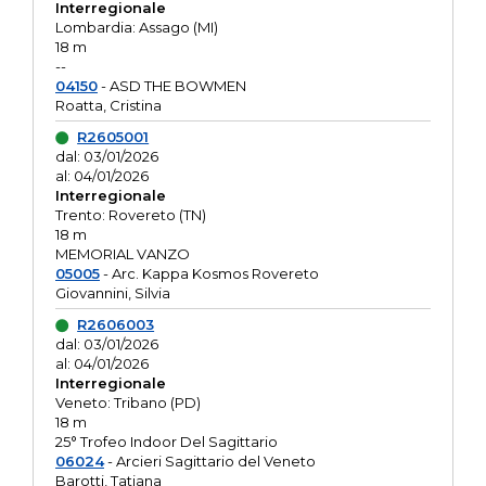
Interregionale
Lombardia: Assago (MI)
18 m
--
04150
- ASD THE BOWMEN
Roatta, Cristina
R2605001
dal: 03/01/2026
al: 04/01/2026
Interregionale
Trento: Rovereto (TN)
18 m
MEMORIAL VANZO
05005
- Arc. Kappa Kosmos Rovereto
Giovannini, Silvia
R2606003
dal: 03/01/2026
al: 04/01/2026
Interregionale
Veneto: Tribano (PD)
18 m
25° Trofeo Indoor Del Sagittario
06024
- Arcieri Sagittario del Veneto
Barotti, Tatiana