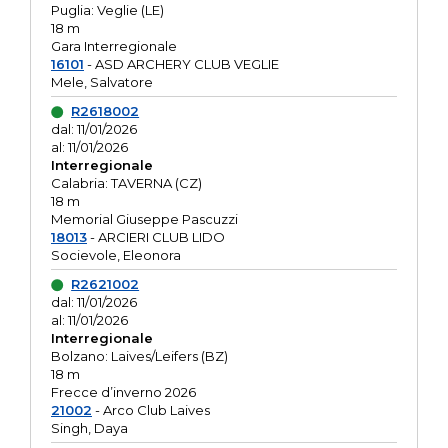
Puglia: Veglie (LE)
18 m
Gara Interregionale
16101
- ASD ARCHERY CLUB VEGLIE
Mele, Salvatore
R2618002
dal: 11/01/2026
al: 11/01/2026
Interregionale
Calabria: TAVERNA (CZ)
18 m
Memorial Giuseppe Pascuzzi
18013
- ARCIERI CLUB LIDO
Socievole, Eleonora
R2621002
dal: 11/01/2026
al: 11/01/2026
Interregionale
Bolzano: Laives/Leifers (BZ)
18 m
Frecce d’inverno 2026
21002
- Arco Club Laives
Singh, Daya