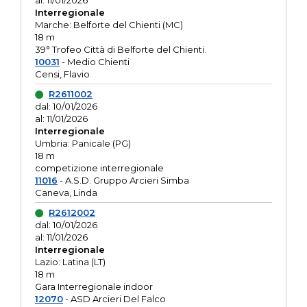
al: 11/01/2026
Interregionale
Marche: Belforte del Chienti (MC)
18 m
39° Trofeo Città di Belforte del Chienti.
10031
- Medio Chienti
Censi, Flavio
R2611002
dal: 10/01/2026
al: 11/01/2026
Interregionale
Umbria: Panicale (PG)
18 m
competizione interregionale
11016
- A.S.D. Gruppo Arcieri Simba
Caneva, Linda
R2612002
dal: 10/01/2026
al: 11/01/2026
Interregionale
Lazio: Latina (LT)
18 m
Gara Interregionale indoor
12070
- ASD Arcieri Del Falco