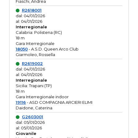
Fiaschi, Andrea
R2618001
dal: 04/01/2026
al: 04/01/2026
Interregionale
Calabria: Polistena (RC)
18 m
Gara Interregionale
18050
- A.S.D. Queen Arco Club
Giarmoleo, Rossella
R2619002
dal: 04/01/2026
al: 04/01/2026
Interregionale
Sicilia: Trapani (TP)
18 m
Gara Interregionale indoor
19116
- ASD COMPAGNIA ARCIERI ELIMI
Daidone, Caterina
G2603001
dal: 05/01/2026
al: 05/01/2026
Giovanile