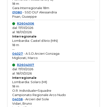
18 m
Gara Interregionale 18m
01080
- SSD DLF Alessandria
Pisan, Giuseppe
R2604006
dal: 17/01/2026
al: 18/01/2026
Interregionale
Lombardia: Castel d'Ario (MN)
18 m
--
04027
- A.S.D.Arcieri Gonzaga
Migliorati, Marco
R2604007
dal: 17/01/2026
al: 18/01/2026
Interregionale
Lombardia: Solaro (MI)
18 m
O.R. Individuale+Squadre
Campionato Regionale Arco Nudo
04038
- Arcieri del Sole
Vidari, Bruno