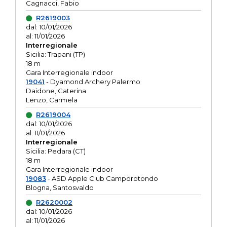
Cagnacci, Fabio
R2619003
dal: 10/01/2026
al: 11/01/2026
Interregionale
Sicilia: Trapani (TP)
18 m
Gara Interregionale indoor
19041
- Dyamond Archery Palermo
Daidone, Caterina
Lenzo, Carmela
R2619004
dal: 10/01/2026
al: 11/01/2026
Interregionale
Sicilia: Pedara (CT)
18 m
Gara Interregionale indoor
19083
- ASD Apple Club Camporotondo
Blogna, Santosvaldo
R2620002
dal: 10/01/2026
al: 11/01/2026