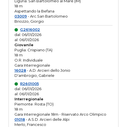
Liguria: San Bartolomeo al Mare (IM)
18 m
Aspettando la Befana
03009
- Arc.San Bartolomeo
Briozzo, Giorgio
G2616002
dal: 06/01/2026
al: 06/01/2026
Giovanile
Puglia: Crispiano (TA)
18 m
O.R. Individuale
Gara Interregionale
16028
- A.D. Arcieri dello Jonio
D'ambrogio, Gabriele
R2601005
dal: 06/01/2026
al: 06/01/2026
Interregionale
Piemonte: Rosta (TO)
18 m
Gara Interregionale 18m - Riservato Arco Olimpico
01018
- A.S.D. Arcieri delle Alpi
Merlo, Francesco