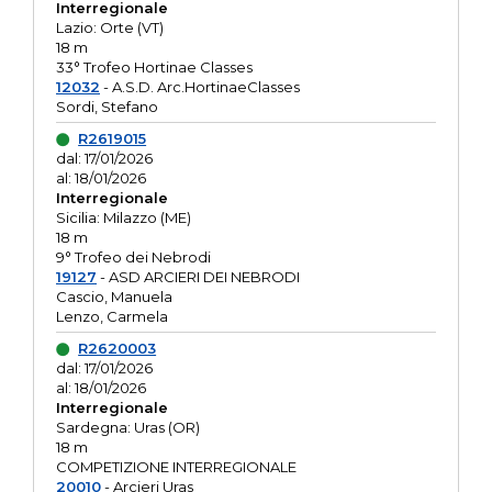
Interregionale
Lazio: Orte (VT)
18 m
33° Trofeo Hortinae Classes
12032
- A.S.D. Arc.HortinaeClasses
Sordi, Stefano
R2619015
dal: 17/01/2026
al: 18/01/2026
Interregionale
Sicilia: Milazzo (ME)
18 m
9° Trofeo dei Nebrodi
19127
- ASD ARCIERI DEI NEBRODI
Cascio, Manuela
Lenzo, Carmela
R2620003
dal: 17/01/2026
al: 18/01/2026
Interregionale
Sardegna: Uras (OR)
18 m
COMPETIZIONE INTERREGIONALE
20010
- Arcieri Uras