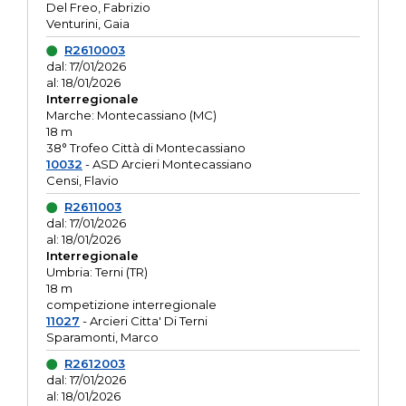
Del Freo, Fabrizio
Venturini, Gaia
R2610003
dal: 17/01/2026
al: 18/01/2026
Interregionale
Marche: Montecassiano (MC)
18 m
38° Trofeo Città di Montecassiano
10032
- ASD Arcieri Montecassiano
Censi, Flavio
R2611003
dal: 17/01/2026
al: 18/01/2026
Interregionale
Umbria: Terni (TR)
18 m
competizione interregionale
11027
- Arcieri Citta' Di Terni
Sparamonti, Marco
R2612003
dal: 17/01/2026
al: 18/01/2026