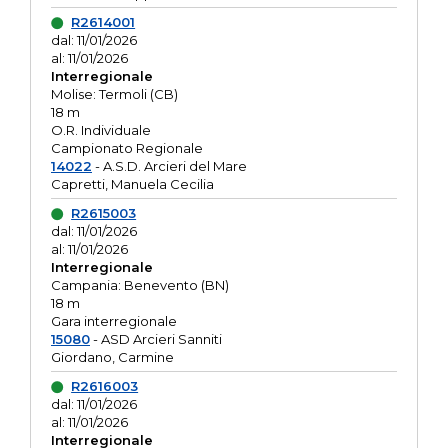
R2614001
dal: 11/01/2026
al: 11/01/2026
Interregionale
Molise: Termoli (CB)
18 m
O.R. Individuale
Campionato Regionale
14022
- A.S.D. Arcieri del Mare
Capretti, Manuela Cecilia
R2615003
dal: 11/01/2026
al: 11/01/2026
Interregionale
Campania: Benevento (BN)
18 m
Gara interregionale
15080
- ASD Arcieri Sanniti
Giordano, Carmine
R2616003
dal: 11/01/2026
al: 11/01/2026
Interregionale