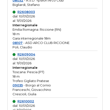
08032
- A.S.D. Ypsilon Arco Club
Bigliardi, Stefano
R2608003
dal: 10/01/2026
al: 11/01/2026
Interregionale
Emilia Romagna: Riccione (RN)
18 m
Gara interregionale 18m
08107
- ASD ARCO CLUB RICCIONE
Poli, Claudio
R2609004
dal: 10/01/2026
al: 11/01/2026
Interregionale
Toscana: Pescia (PT)
18 m
Trofeo Gigliato Pratese
09035
- Borgo al Cornio
Franceschi, Giovacchino
Crescioli, Giulia
R2610002
dal: 10/01/2026