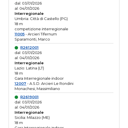
dal: 03/01/2026
al: 04/01/2026
Interregionale
Umbria: Città di Castello (PG)
18 m
competizione interregionale
11005
- Arcieri Tifernum
Sparamonti, Marco
R2612001
dal: 03/01/2026
al: 04/01/2026
Interregionale
Lazio: Latina (LT)
18 m
Gara Interregionale indoor
12007
- A.S.D. Arcieri Le Rondini
Monachesi, Massimiliano
R2619001
dal: 03/01/2026
al: 04/01/2026
Interregionale
Sicilia: Milazzo (ME)
18 m
Gara Interregionale indoor