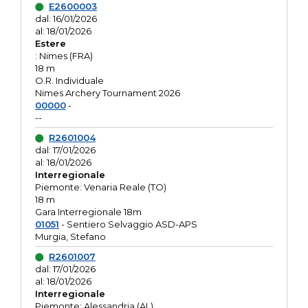
E2600003
dal: 16/01/2026
al: 18/01/2026
Estere
: Nimes (FRA)
18 m
O.R. Individuale
Nimes Archery Tournament 2026
00000
-
--
R2601004
dal: 17/01/2026
al: 18/01/2026
Interregionale
Piemonte: Venaria Reale (TO)
18 m
Gara Interregionale 18m
01051
- Sentiero Selvaggio ASD-APS
Murgia, Stefano
R2601007
dal: 17/01/2026
al: 18/01/2026
Interregionale
Piemonte: Alessandria (AL)