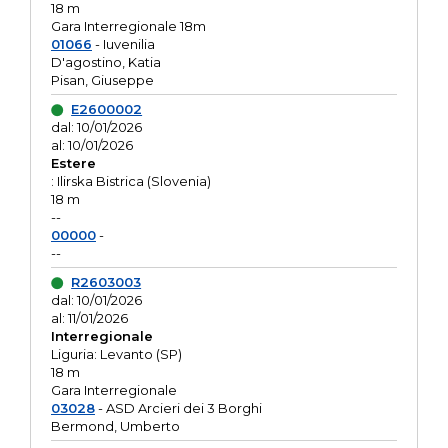
18 m
Gara Interregionale 18m
01066
- Iuvenilia
D'agostino, Katia
Pisan, Giuseppe
E2600002
dal: 10/01/2026
al: 10/01/2026
Estere
: Ilirska Bistrica (Slovenia)
18 m
--
00000
-
--
R2603003
dal: 10/01/2026
al: 11/01/2026
Interregionale
Liguria: Levanto (SP)
18 m
Gara Interregionale
03028
- ASD Arcieri dei 3 Borghi
Bermond, Umberto