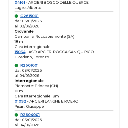
04161
- ARCIERI BOSCO DELLE QUERCE
Luglio, Alberto
G2615001
dal: 03/01/2026
al: 03/01/2026
Giovanile
Campania: Roccapiemonte (SA)
18 m
Gara interregionale
15034
- ASD ARCIERI ROCCA SAN QUIRICO
Giordano, Lorenzo
R2601001
dal: 03/01/2026
al: 04/01/2026
Interregionale
Piemonte: Priocca (CN)
18 m
Gara Interregionale 18m
01092
- ARCIERI LANGHE E ROERO
Pisan, Giuseppe
R2604001
dal: 03/01/2026
al: 04/01/2026