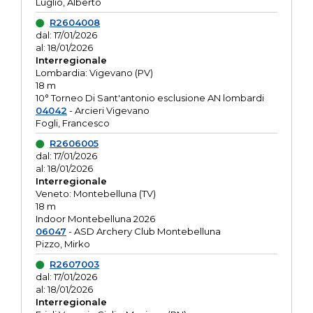
Luglio, Alberto
R2604008
dal: 17/01/2026
al: 18/01/2026
Interregionale
Lombardia: Vigevano (PV)
18 m
10° Torneo Di Sant'antonio esclusione AN lombardi
04042
- Arcieri Vigevano
Fogli, Francesco
R2606005
dal: 17/01/2026
al: 18/01/2026
Interregionale
Veneto: Montebelluna (TV)
18 m
Indoor Montebelluna 2026
06047
- ASD Archery Club Montebelluna
Pizzo, Mirko
R2607003
dal: 17/01/2026
al: 18/01/2026
Interregionale