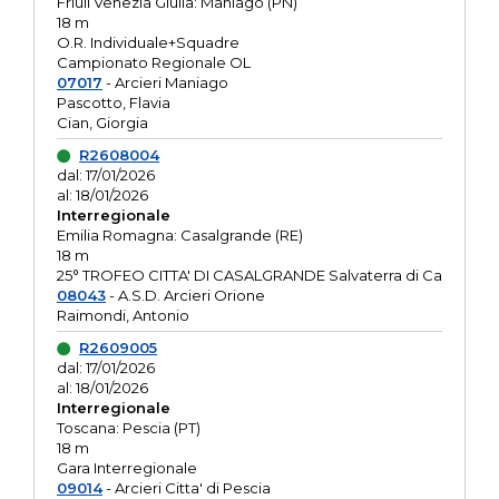
Friuli Venezia Giulia: Maniago (PN)
18 m
O.R. Individuale+Squadre
Campionato Regionale OL
07017
- Arcieri Maniago
Pascotto, Flavia
Cian, Giorgia
R2608004
dal: 17/01/2026
al: 18/01/2026
Interregionale
Emilia Romagna: Casalgrande (RE)
18 m
25° TROFEO CITTA' DI CASALGRANDE Salvaterra di Ca
08043
- A.S.D. Arcieri Orione
Raimondi, Antonio
R2609005
dal: 17/01/2026
al: 18/01/2026
Interregionale
Toscana: Pescia (PT)
18 m
Gara Interregionale
09014
- Arcieri Citta' di Pescia