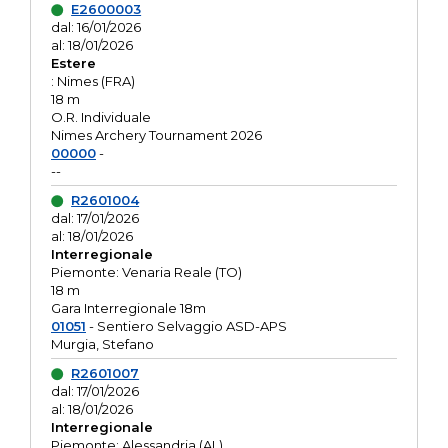
E2600003
dal: 16/01/2026
al: 18/01/2026
Estere
: Nimes (FRA)
18 m
O.R. Individuale
Nimes Archery Tournament 2026
00000
-
--
R2601004
dal: 17/01/2026
al: 18/01/2026
Interregionale
Piemonte: Venaria Reale (TO)
18 m
Gara Interregionale 18m
01051
- Sentiero Selvaggio ASD-APS
Murgia, Stefano
R2601007
dal: 17/01/2026
al: 18/01/2026
Interregionale
Piemonte: Alessandria (AL)