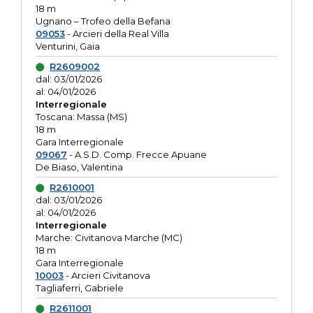
18 m
Ugnano – Trofeo della Befana
09053
- Arcieri della Real Villa
Venturini, Gaia
R2609002
dal: 03/01/2026
al: 04/01/2026
Interregionale
Toscana: Massa (MS)
18 m
Gara Interregionale
09067
- A.S.D. Comp. Frecce Apuane
De Biaso, Valentina
R2610001
dal: 03/01/2026
al: 04/01/2026
Interregionale
Marche: Civitanova Marche (MC)
18 m
Gara Interregionale
10003
- Arcieri Civitanova
Tagliaferri, Gabriele
R2611001