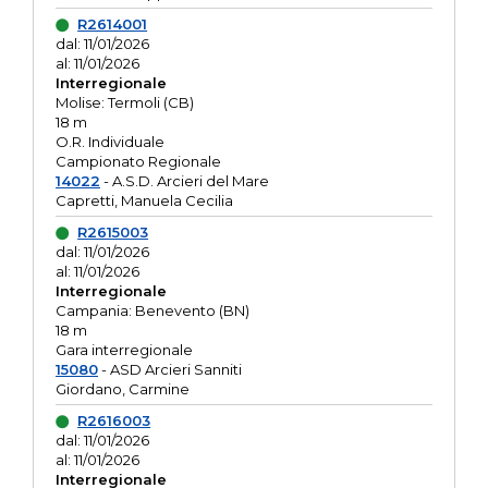
R2614001
dal: 11/01/2026
al: 11/01/2026
Interregionale
Molise: Termoli (CB)
18 m
O.R. Individuale
Campionato Regionale
14022
- A.S.D. Arcieri del Mare
Capretti, Manuela Cecilia
R2615003
dal: 11/01/2026
al: 11/01/2026
Interregionale
Campania: Benevento (BN)
18 m
Gara interregionale
15080
- ASD Arcieri Sanniti
Giordano, Carmine
R2616003
dal: 11/01/2026
al: 11/01/2026
Interregionale