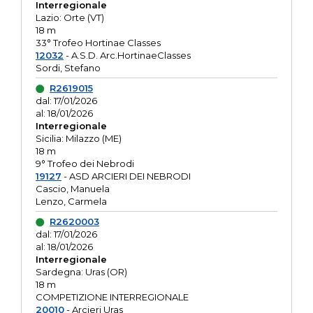
Interregionale
Lazio: Orte (VT)
18 m
33° Trofeo Hortinae Classes
12032
- A.S.D. Arc.HortinaeClasses
Sordi, Stefano
R2619015
dal: 17/01/2026
al: 18/01/2026
Interregionale
Sicilia: Milazzo (ME)
18 m
9° Trofeo dei Nebrodi
19127
- ASD ARCIERI DEI NEBRODI
Cascio, Manuela
Lenzo, Carmela
R2620003
dal: 17/01/2026
al: 18/01/2026
Interregionale
Sardegna: Uras (OR)
18 m
COMPETIZIONE INTERREGIONALE
20010
- Arcieri Uras