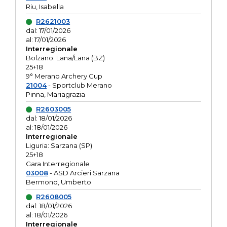
Riu, Isabella
R2621003
dal: 17/01/2026
al: 17/01/2026
Interregionale
Bolzano: Lana/Lana (BZ)
25+18
9° Merano Archery Cup
21004
- Sportclub Merano
Pinna, Mariagrazia
R2603005
dal: 18/01/2026
al: 18/01/2026
Interregionale
Liguria: Sarzana (SP)
25+18
Gara Interregionale
03008
- ASD Arcieri Sarzana
Bermond, Umberto
R2608005
dal: 18/01/2026
al: 18/01/2026
Interregionale