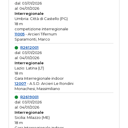
dal: 03/01/2026
al: 04/01/2026
Interregionale
Umbria: Città di Castello (PG)
18 m
competizione interregionale
11005
- Arcieri Tifernum
Sparamonti, Marco
R2612001
dal: 03/01/2026
al: 04/01/2026
Interregionale
Lazio: Latina (LT)
18 m
Gara Interregionale indoor
12007
- A.S.D. Arcieri Le Rondini
Monachesi, Massimiliano
R2619001
dal: 03/01/2026
al: 04/01/2026
Interregionale
Sicilia: Milazzo (ME)
18 m
Gara Interregionale indoor