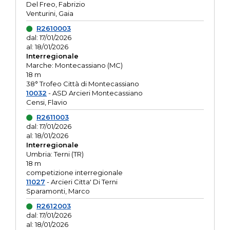
Del Freo, Fabrizio
Venturini, Gaia
R2610003
dal: 17/01/2026
al: 18/01/2026
Interregionale
Marche: Montecassiano (MC)
18 m
38° Trofeo Città di Montecassiano
10032
- ASD Arcieri Montecassiano
Censi, Flavio
R2611003
dal: 17/01/2026
al: 18/01/2026
Interregionale
Umbria: Terni (TR)
18 m
competizione interregionale
11027
- Arcieri Citta' Di Terni
Sparamonti, Marco
R2612003
dal: 17/01/2026
al: 18/01/2026