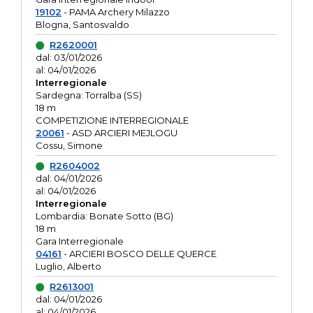
19102
- PAMA Archery Milazzo
Blogna, Santosvaldo
R2620001
dal: 03/01/2026
al: 04/01/2026
Interregionale
Sardegna: Torralba (SS)
18 m
COMPETIZIONE INTERREGIONALE
20061
- ASD ARCIERI MEJLOGU
Cossu, Simone
R2604002
dal: 04/01/2026
al: 04/01/2026
Interregionale
Lombardia: Bonate Sotto (BG)
18 m
Gara Interregionale
04161
- ARCIERI BOSCO DELLE QUERCE
Luglio, Alberto
R2613001
dal: 04/01/2026
al: 04/01/2026