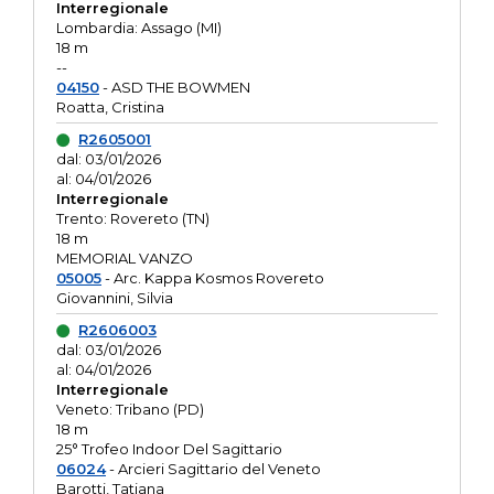
Interregionale
Lombardia: Assago (MI)
18 m
--
04150
- ASD THE BOWMEN
Roatta, Cristina
R2605001
dal: 03/01/2026
al: 04/01/2026
Interregionale
Trento: Rovereto (TN)
18 m
MEMORIAL VANZO
05005
- Arc. Kappa Kosmos Rovereto
Giovannini, Silvia
R2606003
dal: 03/01/2026
al: 04/01/2026
Interregionale
Veneto: Tribano (PD)
18 m
25° Trofeo Indoor Del Sagittario
06024
- Arcieri Sagittario del Veneto
Barotti, Tatiana