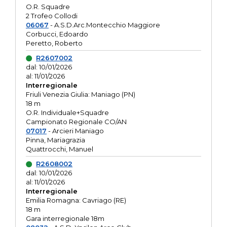
O.R. Squadre
2 Trofeo Collodi
06067
- A.S.D.Arc.Montecchio Maggiore
Corbucci, Edoardo
Peretto, Roberto
R2607002
dal: 10/01/2026
al: 11/01/2026
Interregionale
Friuli Venezia Giulia: Maniago (PN)
18 m
O.R. Individuale+Squadre
Campionato Regionale CO/AN
07017
- Arcieri Maniago
Pinna, Mariagrazia
Quattrocchi, Manuel
R2608002
dal: 10/01/2026
al: 11/01/2026
Interregionale
Emilia Romagna: Cavriago (RE)
18 m
Gara interregionale 18m