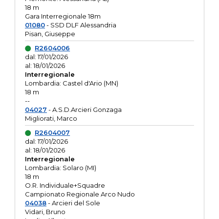
18 m
Gara Interregionale 18m
01080
- SSD DLF Alessandria
Pisan, Giuseppe
R2604006
dal: 17/01/2026
al: 18/01/2026
Interregionale
Lombardia: Castel d'Ario (MN)
18 m
--
04027
- A.S.D.Arcieri Gonzaga
Migliorati, Marco
R2604007
dal: 17/01/2026
al: 18/01/2026
Interregionale
Lombardia: Solaro (MI)
18 m
O.R. Individuale+Squadre
Campionato Regionale Arco Nudo
04038
- Arcieri del Sole
Vidari, Bruno