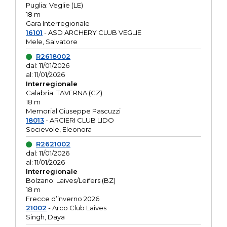
Puglia: Veglie (LE)
18 m
Gara Interregionale
16101
- ASD ARCHERY CLUB VEGLIE
Mele, Salvatore
R2618002
dal: 11/01/2026
al: 11/01/2026
Interregionale
Calabria: TAVERNA (CZ)
18 m
Memorial Giuseppe Pascuzzi
18013
- ARCIERI CLUB LIDO
Socievole, Eleonora
R2621002
dal: 11/01/2026
al: 11/01/2026
Interregionale
Bolzano: Laives/Leifers (BZ)
18 m
Frecce d’inverno 2026
21002
- Arco Club Laives
Singh, Daya