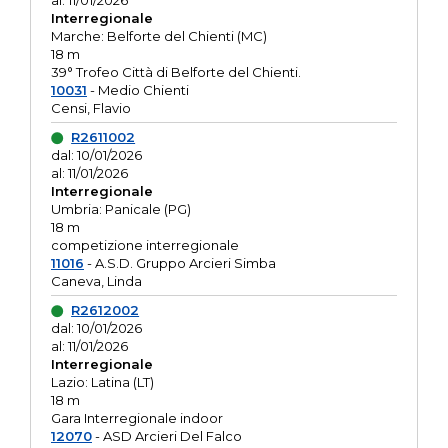
al: 11/01/2026
Interregionale
Marche: Belforte del Chienti (MC)
18 m
39° Trofeo Città di Belforte del Chienti.
10031
- Medio Chienti
Censi, Flavio
R2611002
dal: 10/01/2026
al: 11/01/2026
Interregionale
Umbria: Panicale (PG)
18 m
competizione interregionale
11016
- A.S.D. Gruppo Arcieri Simba
Caneva, Linda
R2612002
dal: 10/01/2026
al: 11/01/2026
Interregionale
Lazio: Latina (LT)
18 m
Gara Interregionale indoor
12070
- ASD Arcieri Del Falco