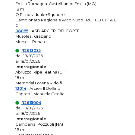
Emilia Romagna: Castelfranco Emilia (MO)
18 m
O.R. Individuale+Squadre
Campionato Regionale Arco Nudo TROFEO CITTA' DI
C
08085
- ASD ARCIERI DEL FORTE
Musolesi, Graziano
Morselli, Renato
R2613035
dal: 18/01/2026
al: 18/01/2026
Interregionale
Abruzzo: Ripa Teatina (CH)
18 m
Memorial Lorena Ridolfi
13014
- Arcieri Il Delfino
Capretti, Manuela Cecilia
R2615004
dal: 18/01/2026
al: 18/01/2026
Interregionale
Campania: Pozzuoli (NA)
18 m