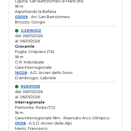
Liguria: San Bartolomeo al Mare (IM)
18 m
Aspettando la Befana
03009
- Arc.San Bartolomeo
Briozzo, Giorgio
G2616002
dal: 06/01/2026
al: 06/01/2026
Giovanile
Puglia: Crispiano (TA)
18 m
O.R. Individuale
Gara Interregionale
16028
- A.D. Arcieri dello Jonio
D'ambrogio, Gabriele
R2601005
dal: 06/01/2026
al: 06/01/2026
Interregionale
Piemonte: Rosta (TO)
18 m
Gara Interregionale 18m - Riservato Arco Olimpico
01018
- A.S.D. Arcieri delle Alpi
Merlo, Francesco