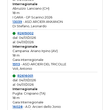
Interregionale
Abruzzo: Lanciano (CH)
18 m
I GARA - GP Scarinci 2026
13039
- ASD ARCIERI ANXANON
Di Stefano, Leonardo
R2615002
dal: 04/01/2026
al: 04/01/2026
Interregionale
Campania: Ariano Irpino (AV)
18 m
Gara interregionale
15113
- ASD ARCIERI DEL TRICOLLE
Voli, Antonio
R2616001
dal: 04/01/2026
al: 04/01/2026
Interregionale
Puglia: Crispiano (TA)
18 m
Gara Interregionale
16028
- A.D. Arcieri dello Jonio