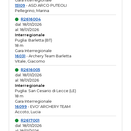
Gara interregionale
15109
- ASD ARCO PUTEOLI
Pellegrino, Marina
R2616004
dal: 18/01/2026
al: 18/01/2026
Interregionale
Puglia: Barletta (BT)
18 m
Gara Interregionale
16031
- Archery Team Barletta
Vitale, Giacomo
R2616005
dal: 18/01/2026
al: 18/01/2026
Interregionale
Puglia: San Cesario di Lecce (LE)
18 m
Gara Interregionale
16099
- EVO' ARCHERY TEAM
Accoto, Lucia
R2617001
dal: 18/01/2026
al: 18/01/2026