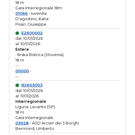
18 m
Gara Interregionale 18m
01066
- Iuvenilia
D'agostino, Katia
Pisan, Giuseppe
E2600002
dal: 10/01/2026
al: 10/01/2026
Estere
: Ilirska Bistrica (Slovenia)
18 m
--
00000
-
--
R2603003
dal: 10/01/2026
al: 11/01/2026
Interregionale
Liguria: Levanto (SP)
18 m
Gara Interregionale
03028
- ASD Arcieri dei 3 Borghi
Bermond, Umberto