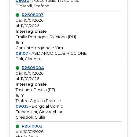
08032
- A.S.D. Ypsilon Arco Club
Bigliardi, Stefano
R2608003
dal: 10/01/2026
al: 11/01/2026
Interregionale
Emilia Romagna: Riccione (RN)
18 m
Gara interregionale 18m
08107
- ASD ARCO CLUB RICCIONE
Poli, Claudio
R2609004
dal: 10/01/2026
al: 11/01/2026
Interregionale
Toscana: Pescia (PT)
18 m
Trofeo Gigliato Pratese
09035
- Borgo al Cornio
Franceschi, Giovacchino
Crescioli, Giulia
R2610002
dal: 10/01/2026