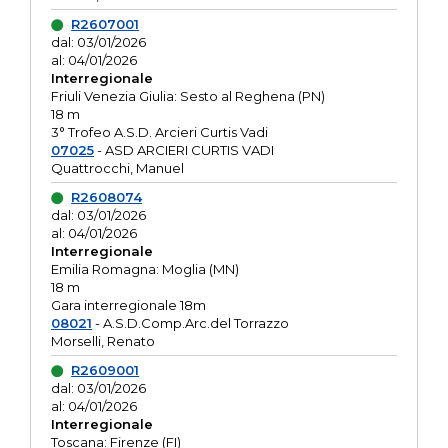
R2607001
dal: 03/01/2026
al: 04/01/2026
Interregionale
Friuli Venezia Giulia: Sesto al Reghena (PN)
18 m
3° Trofeo A.S.D. Arcieri Curtis Vadi
07025
- ASD ARCIERI CURTIS VADI
Quattrocchi, Manuel
R2608074
dal: 03/01/2026
al: 04/01/2026
Interregionale
Emilia Romagna: Moglia (MN)
18 m
Gara interregionale 18m
08021
- A.S.D.Comp.Arc.del Torrazzo
Morselli, Renato
R2609001
dal: 03/01/2026
al: 04/01/2026
Interregionale
Toscana: Firenze (FI)