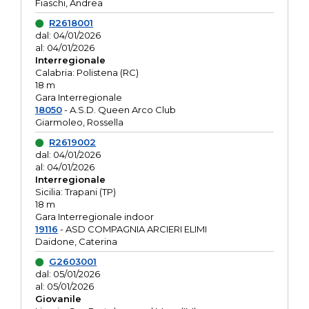
Fiaschi, Andrea
R2618001
dal: 04/01/2026
al: 04/01/2026
Interregionale
Calabria: Polistena (RC)
18 m
Gara Interregionale
18050
- A.S.D. Queen Arco Club
Giarmoleo, Rossella
R2619002
dal: 04/01/2026
al: 04/01/2026
Interregionale
Sicilia: Trapani (TP)
18 m
Gara Interregionale indoor
19116
- ASD COMPAGNIA ARCIERI ELIMI
Daidone, Caterina
G2603001
dal: 05/01/2026
al: 05/01/2026
Giovanile