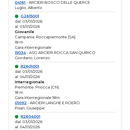
04161
- ARCIERI BOSCO DELLE QUERCE
Luglio, Alberto
G2615001
dal: 03/01/2026
al: 03/01/2026
Giovanile
Campania: Roccapiemonte (SA)
18 m
Gara interregionale
15034
- ASD ARCIERI ROCCA SAN QUIRICO
Giordano, Lorenzo
R2601001
dal: 03/01/2026
al: 04/01/2026
Interregionale
Piemonte: Priocca (CN)
18 m
Gara Interregionale 18m
01092
- ARCIERI LANGHE E ROERO
Pisan, Giuseppe
R2604001
dal: 03/01/2026
al: 04/01/2026