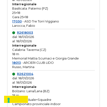
Interregionale
Basilicata: Paterno (PZ)
25+18
Gara 25+18
17030
- ASD Tre Torri Viggiano
Larocca, Fabio
R2618003
dal: 18/01/2026
al: 18/01/2026
Interregionale
Calabria: Taverna (CZ)
18 m
Memorial Mattia Scumaci e Giorgia Grande
18013
- ARCIERI CLUB LIDO
Russo, Martina
R2621004
dal: 18/01/2026
al: 18/01/2026
Interregionale
Bolzano: Lana/Lana (BZ)
18 m
O.R. Individuale+Squadre
Campionato provinciale indoor