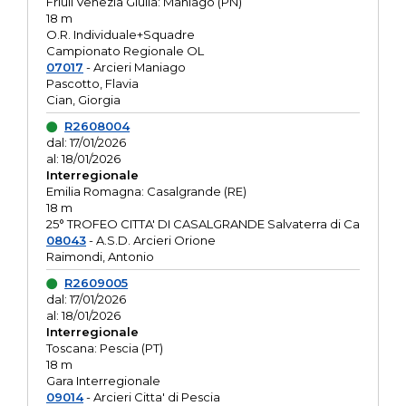
Friuli Venezia Giulia: Maniago (PN)
18 m
O.R. Individuale+Squadre
Campionato Regionale OL
07017
- Arcieri Maniago
Pascotto, Flavia
Cian, Giorgia
R2608004
dal: 17/01/2026
al: 18/01/2026
Interregionale
Emilia Romagna: Casalgrande (RE)
18 m
25° TROFEO CITTA' DI CASALGRANDE Salvaterra di Ca
08043
- A.S.D. Arcieri Orione
Raimondi, Antonio
R2609005
dal: 17/01/2026
al: 18/01/2026
Interregionale
Toscana: Pescia (PT)
18 m
Gara Interregionale
09014
- Arcieri Citta' di Pescia