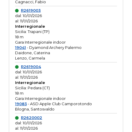
Cagnacci, Fabio
R2619003
dal: 10/01/2026
al: 11/01/2026
Interregionale
Sicilia: Trapani (TP)
18 m
Gara Interregionale indoor
19041
- Dyamond Archery Palermo
Daidone, Caterina
Lenzo, Carmela
R2619004
dal: 10/01/2026
al: 11/01/2026
Interregionale
Sicilia: Pedara (CT)
18 m
Gara Interregionale indoor
19083
- ASD Apple Club Camporotondo
Blogna, Santosvaldo
R2620002
dal: 10/01/2026
al: 11/01/2026