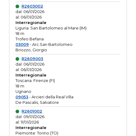
R2603002
dal: 06/01/2026
al: 06/01/2026
Interregionale
Liguria: San Bartolomeo al Mare (IM)
18 m
Trofeo Befana
03009
- Arc.San Bartolomeo
Briozzo, Giorgio
R2609003
dal: 06/01/2026
al: 06/01/2026
Interregionale
Toscana: Firenze (FI)
18 m
Ugnano
09053
- Arcieri della Real Villa
De Pascalis, Salvatore
R2601002
dal: 09/01/2026
al: 11/01/2026
Interregionale
Piemonte: Torino (TO)