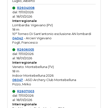
Luglio, Alberto
R2604008
dal: 17/01/2026
al: 18/01/2026
Interregionale
Lombardia: Vigevano (PV)
18 m
10° Torneo Di Sant'antonio esclusione AN lombardi
04042
- Arcieri Vigevano
Fogli, Francesco
R2606005
dal: 17/01/2026
al: 18/01/2026
Interregionale
Veneto: Montebelluna (TV)
18 m
Indoor Montebelluna 2026
06047
- ASD Archery Club Montebelluna
Pizzo, Mirko
R2607003
dal: 17/01/2026
al: 18/01/2026
Interregionale