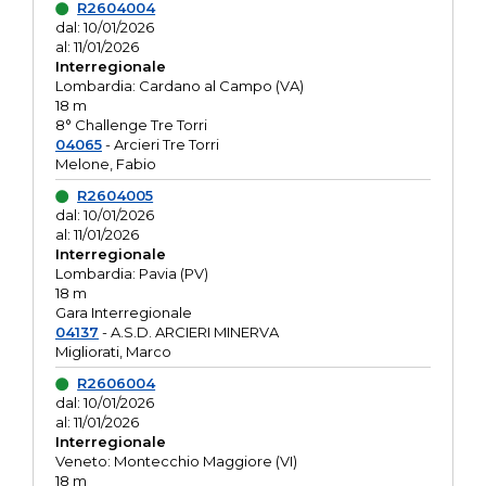
R2604004
dal: 10/01/2026
al: 11/01/2026
Interregionale
Lombardia: Cardano al Campo (VA)
18 m
8° Challenge Tre Torri
04065
- Arcieri Tre Torri
Melone, Fabio
R2604005
dal: 10/01/2026
al: 11/01/2026
Interregionale
Lombardia: Pavia (PV)
18 m
Gara Interregionale
04137
- A.S.D. ARCIERI MINERVA
Migliorati, Marco
R2606004
dal: 10/01/2026
al: 11/01/2026
Interregionale
Veneto: Montecchio Maggiore (VI)
18 m