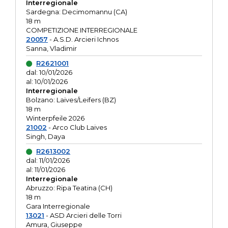
Interregionale
Sardegna: Decimomannu (CA)
18 m
COMPETIZIONE INTERREGIONALE
20057
- A.S.D. Arcieri Ichnos
Sanna, Vladimir
R2621001
dal: 10/01/2026
al: 10/01/2026
Interregionale
Bolzano: Laives/Leifers (BZ)
18 m
Winterpfeile 2026
21002
- Arco Club Laives
Singh, Daya
R2613002
dal: 11/01/2026
al: 11/01/2026
Interregionale
Abruzzo: Ripa Teatina (CH)
18 m
Gara Interregionale
13021
- ASD Arcieri delle Torri
Amura, Giuseppe