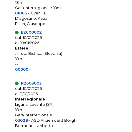
18 m
Gara Interregionale 18m
01066
- Iuvenilia
D'agostino, Katia
Pisan, Giuseppe
E2600002
dal: 10/01/2026
al: 10/01/2026
Estere
: Ilirska Bistrica (Slovenia)
18 m
--
00000
-
--
R2603003
dal: 10/01/2026
al: 11/01/2026
Interregionale
Liguria: Levanto (SP)
18 m
Gara Interregionale
03028
- ASD Arcieri dei 3 Borghi
Bermond, Umberto