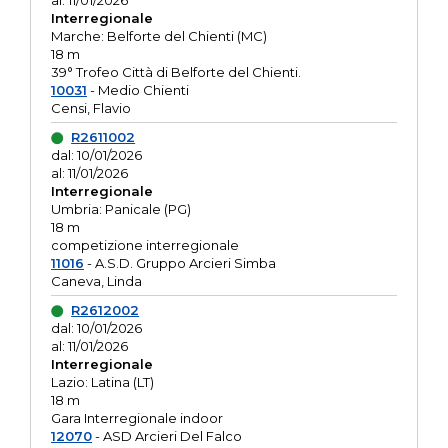
al: 11/01/2026
Interregionale
Marche: Belforte del Chienti (MC)
18 m
39° Trofeo Città di Belforte del Chienti.
10031
- Medio Chienti
Censi, Flavio
R2611002
dal: 10/01/2026
al: 11/01/2026
Interregionale
Umbria: Panicale (PG)
18 m
competizione interregionale
11016
- A.S.D. Gruppo Arcieri Simba
Caneva, Linda
R2612002
dal: 10/01/2026
al: 11/01/2026
Interregionale
Lazio: Latina (LT)
18 m
Gara Interregionale indoor
12070
- ASD Arcieri Del Falco