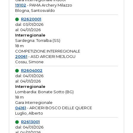
19102
- PAMA Archery Milazzo
Blogna, Santosvaldo
R2620001
dal: 03/01/2026
al: 04/01/2026
Interregionale
Sardegna: Torralba (SS)
18 m
COMPETIZIONE INTERREGIONALE
20061
- ASD ARCIERI MEJLOGU
Cossu, Simone
R2604002
dal: 04/01/2026
al: 04/01/2026
Interregionale
Lombardia: Bonate Sotto (BG)
18 m
Gara Interregionale
04161
- ARCIERI BOSCO DELLE QUERCE
Luglio, Alberto
R2613001
dal: 04/01/2026
al: 04/01/2026