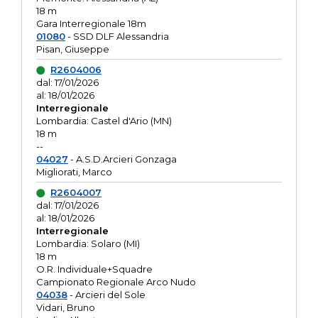
18 m
Gara Interregionale 18m
01080
- SSD DLF Alessandria
Pisan, Giuseppe
R2604006
dal: 17/01/2026
al: 18/01/2026
Interregionale
Lombardia: Castel d'Ario (MN)
18 m
--
04027
- A.S.D.Arcieri Gonzaga
Migliorati, Marco
R2604007
dal: 17/01/2026
al: 18/01/2026
Interregionale
Lombardia: Solaro (MI)
18 m
O.R. Individuale+Squadre
Campionato Regionale Arco Nudo
04038
- Arcieri del Sole
Vidari, Bruno