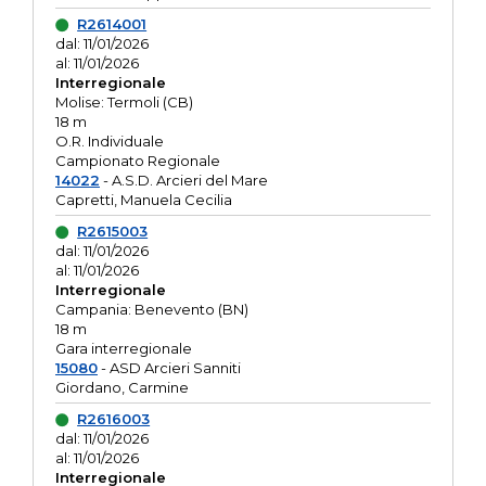
R2614001
dal: 11/01/2026
al: 11/01/2026
Interregionale
Molise: Termoli (CB)
18 m
O.R. Individuale
Campionato Regionale
14022
- A.S.D. Arcieri del Mare
Capretti, Manuela Cecilia
R2615003
dal: 11/01/2026
al: 11/01/2026
Interregionale
Campania: Benevento (BN)
18 m
Gara interregionale
15080
- ASD Arcieri Sanniti
Giordano, Carmine
R2616003
dal: 11/01/2026
al: 11/01/2026
Interregionale