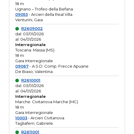
18 m
Ugnano – Trofeo della Befana
09053
- Arcieri della Real Villa
Venturini, Gaia
R2609002
dal: 03/01/2026
al: 04/01/2026
Interregionale
Toscana: Massa (MS)
18 m
Gara Interregionale
09067
- A.S.D. Comp. Frecce Apuane
De Biaso, Valentina
R2610001
dal: 03/01/2026
al: 04/01/2026
Interregionale
Marche: Civitanova Marche (MC)
18 m
Gara Interregionale
10003
- Arcieri Civitanova
Tagliaferri, Gabriele
R2611001