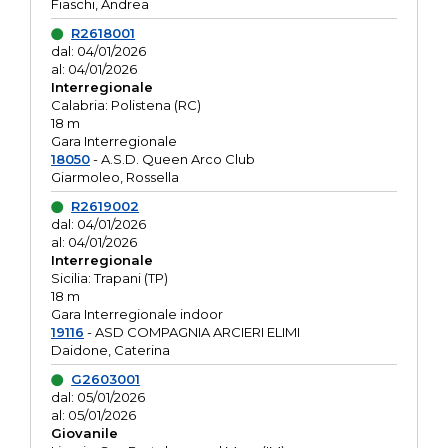
Fiaschi, Andrea
R2618001
dal: 04/01/2026
al: 04/01/2026
Interregionale
Calabria: Polistena (RC)
18 m
Gara Interregionale
18050
- A.S.D. Queen Arco Club
Giarmoleo, Rossella
R2619002
dal: 04/01/2026
al: 04/01/2026
Interregionale
Sicilia: Trapani (TP)
18 m
Gara Interregionale indoor
19116
- ASD COMPAGNIA ARCIERI ELIMI
Daidone, Caterina
G2603001
dal: 05/01/2026
al: 05/01/2026
Giovanile