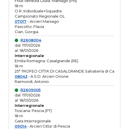
Friuli Venezia Giulia: Maniago (PN)
18 m
O.R. Individuale+Squadre
Campionato Regionale OL
07017
- Arcieri Maniago
Pascotto, Flavia
Cian, Giorgia
R2608004
dal: 17/01/2026
al: 18/01/2026
Interregionale
Emilia Romagna: Casalgrande (RE)
18 m
25° TROFEO CITTA' DI CASALGRANDE Salvaterra di Ca
08043
- A.S.D. Arcieri Orione
Raimondi, Antonio
R2609005
dal: 17/01/2026
al: 18/01/2026
Interregionale
Toscana: Pescia (PT)
18 m
Gara Interregionale
09014
- Arcieri Citta' di Pescia