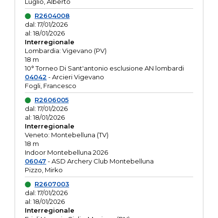
Luglio, Alberto
R2604008
dal: 17/01/2026
al: 18/01/2026
Interregionale
Lombardia: Vigevano (PV)
18 m
10° Torneo Di Sant'antonio esclusione AN lombardi
04042
- Arcieri Vigevano
Fogli, Francesco
R2606005
dal: 17/01/2026
al: 18/01/2026
Interregionale
Veneto: Montebelluna (TV)
18 m
Indoor Montebelluna 2026
06047
- ASD Archery Club Montebelluna
Pizzo, Mirko
R2607003
dal: 17/01/2026
al: 18/01/2026
Interregionale