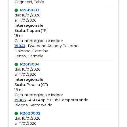
Cagnacci, Fabio
R2619003
dal: 10/01/2026
al: 11/01/2026
Interregionale
Sicilia: Trapani (TP)
18 m
Gara Interregionale indoor
19041
- Dyamond Archery Palermo
Daidone, Caterina
Lenzo, Carmela
R2619004
dal: 10/01/2026
al: 11/01/2026
Interregionale
Sicilia: Pedara (CT)
18 m
Gara Interregionale indoor
19083
- ASD Apple Club Camporotondo
Blogna, Santosvaldo
R2620002
dal: 10/01/2026
al: 11/01/2026