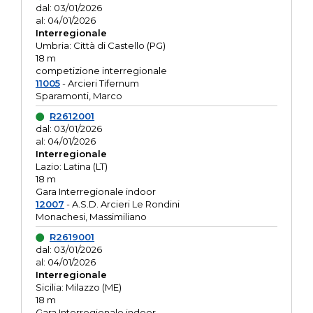
dal: 03/01/2026
al: 04/01/2026
Interregionale
Umbria: Città di Castello (PG)
18 m
competizione interregionale
11005
- Arcieri Tifernum
Sparamonti, Marco
R2612001
dal: 03/01/2026
al: 04/01/2026
Interregionale
Lazio: Latina (LT)
18 m
Gara Interregionale indoor
12007
- A.S.D. Arcieri Le Rondini
Monachesi, Massimiliano
R2619001
dal: 03/01/2026
al: 04/01/2026
Interregionale
Sicilia: Milazzo (ME)
18 m
Gara Interregionale indoor