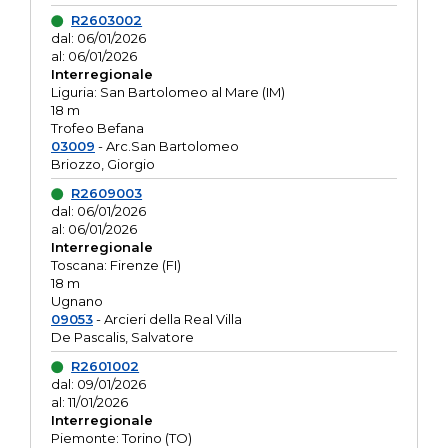
R2603002
dal: 06/01/2026
al: 06/01/2026
Interregionale
Liguria: San Bartolomeo al Mare (IM)
18 m
Trofeo Befana
03009
- Arc.San Bartolomeo
Briozzo, Giorgio
R2609003
dal: 06/01/2026
al: 06/01/2026
Interregionale
Toscana: Firenze (FI)
18 m
Ugnano
09053
- Arcieri della Real Villa
De Pascalis, Salvatore
R2601002
dal: 09/01/2026
al: 11/01/2026
Interregionale
Piemonte: Torino (TO)