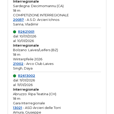
Interregionale
Sardegna: Decimomannu (CA)
18 m
COMPETIZIONE INTERREGIONALE
20057
- A.S.D. Arcieri Ichnos
Sanna, Vladimir
R2621001
dal: 10/01/2026
al: 10/01/2026
Interregionale
Bolzano: Laives/Leifers (BZ)
18 m
Winterpfeile 2026
21002
- Arco Club Laives
Singh, Daya
R2613002
dal: 11/01/2026
al: 11/01/2026
Interregionale
Abruzzo: Ripa Teatina (CH)
18 m
Gara Interregionale
13021
- ASD Arcieri delle Torri
Amura, Giuseppe