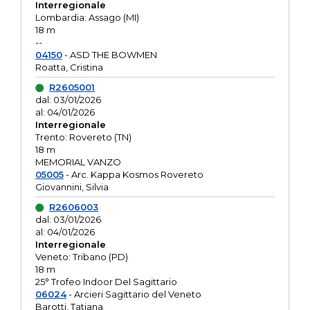
Interregionale
Lombardia: Assago (MI)
18 m
--
04150
- ASD THE BOWMEN
Roatta, Cristina
R2605001
dal: 03/01/2026
al: 04/01/2026
Interregionale
Trento: Rovereto (TN)
18 m
MEMORIAL VANZO
05005
- Arc. Kappa Kosmos Rovereto
Giovannini, Silvia
R2606003
dal: 03/01/2026
al: 04/01/2026
Interregionale
Veneto: Tribano (PD)
18 m
25° Trofeo Indoor Del Sagittario
06024
- Arcieri Sagittario del Veneto
Barotti, Tatiana