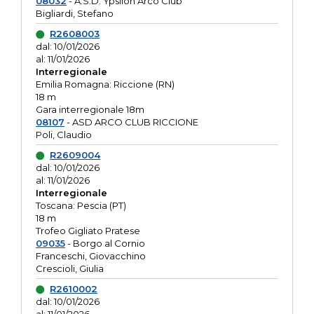
08032
- A.S.D. Ypsilon Arco Club
Bigliardi, Stefano
R2608003
dal: 10/01/2026
al: 11/01/2026
Interregionale
Emilia Romagna: Riccione (RN)
18 m
Gara interregionale 18m
08107
- ASD ARCO CLUB RICCIONE
Poli, Claudio
R2609004
dal: 10/01/2026
al: 11/01/2026
Interregionale
Toscana: Pescia (PT)
18 m
Trofeo Gigliato Pratese
09035
- Borgo al Cornio
Franceschi, Giovacchino
Crescioli, Giulia
R2610002
dal: 10/01/2026