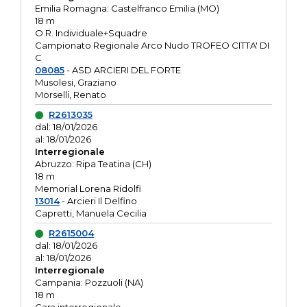
Emilia Romagna: Castelfranco Emilia (MO)
18 m
O.R. Individuale+Squadre
Campionato Regionale Arco Nudo TROFEO CITTA' DI
C
08085
- ASD ARCIERI DEL FORTE
Musolesi, Graziano
Morselli, Renato
R2613035
dal: 18/01/2026
al: 18/01/2026
Interregionale
Abruzzo: Ripa Teatina (CH)
18 m
Memorial Lorena Ridolfi
13014
- Arcieri Il Delfino
Capretti, Manuela Cecilia
R2615004
dal: 18/01/2026
al: 18/01/2026
Interregionale
Campania: Pozzuoli (NA)
18 m