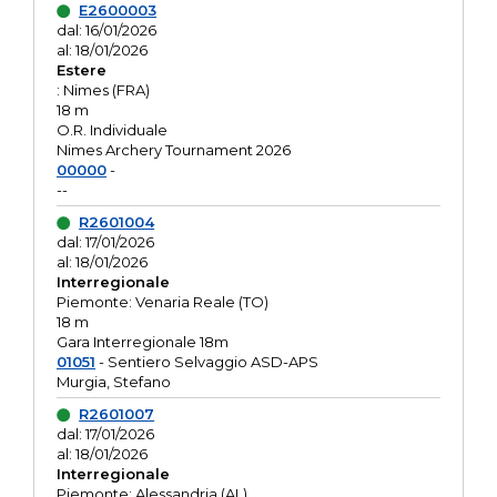
E2600003
dal: 16/01/2026
al: 18/01/2026
Estere
: Nimes (FRA)
18 m
O.R. Individuale
Nimes Archery Tournament 2026
00000
-
--
R2601004
dal: 17/01/2026
al: 18/01/2026
Interregionale
Piemonte: Venaria Reale (TO)
18 m
Gara Interregionale 18m
01051
- Sentiero Selvaggio ASD-APS
Murgia, Stefano
R2601007
dal: 17/01/2026
al: 18/01/2026
Interregionale
Piemonte: Alessandria (AL)