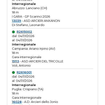
Interregionale
Abruzzo: Lanciano (CH)
18 m
I GARA - GP Scarinci 2026
13039
- ASD ARCIERI ANXANON
Di Stefano, Leonardo
R2615002
dal: 04/01/2026
al: 04/01/2026
Interregionale
Campania: Ariano Irpino (AV)
18 m
Gara interregionale
15113
- ASD ARCIERI DEL TRICOLLE
Voli, Antonio
R2616001
dal: 04/01/2026
al: 04/01/2026
Interregionale
Puglia: Crispiano (TA)
18 m
Gara Interregionale
16028
- A.D. Arcieri dello Jonio