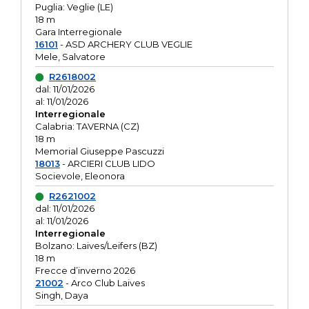
Puglia: Veglie (LE)
18 m
Gara Interregionale
16101
- ASD ARCHERY CLUB VEGLIE
Mele, Salvatore
R2618002
dal: 11/01/2026
al: 11/01/2026
Interregionale
Calabria: TAVERNA (CZ)
18 m
Memorial Giuseppe Pascuzzi
18013
- ARCIERI CLUB LIDO
Socievole, Eleonora
R2621002
dal: 11/01/2026
al: 11/01/2026
Interregionale
Bolzano: Laives/Leifers (BZ)
18 m
Frecce d’inverno 2026
21002
- Arco Club Laives
Singh, Daya