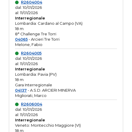
R2604004
dal: 10/01/2026
al: 11/01/2026
Interregionale
Lombardia: Cardano al Campo (VA)
18 m
8° Challenge Tre Torri
04065
- Arcieri Tre Torri
Melone, Fabio
R2604005
dal: 10/01/2026
al: 11/01/2026
Interregionale
Lombardia: Pavia (PV)
18 m
Gara Interregionale
04137
- A.S.D. ARCIERI MINERVA
Migliorati, Marco
R2606004
dal: 10/01/2026
al: 11/01/2026
Interregionale
Veneto: Montecchio Maggiore (VI)
18 m