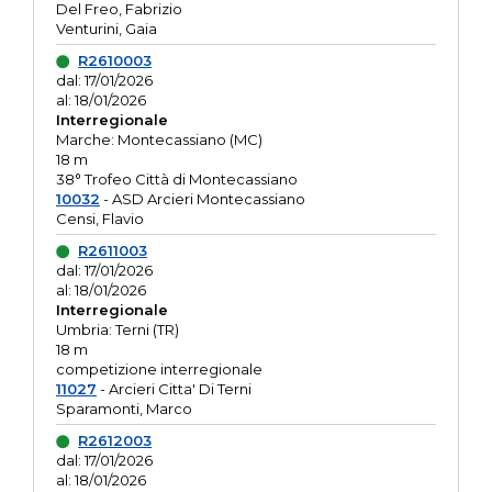
Del Freo, Fabrizio
Venturini, Gaia
R2610003
dal: 17/01/2026
al: 18/01/2026
Interregionale
Marche: Montecassiano (MC)
18 m
38° Trofeo Città di Montecassiano
10032
- ASD Arcieri Montecassiano
Censi, Flavio
R2611003
dal: 17/01/2026
al: 18/01/2026
Interregionale
Umbria: Terni (TR)
18 m
competizione interregionale
11027
- Arcieri Citta' Di Terni
Sparamonti, Marco
R2612003
dal: 17/01/2026
al: 18/01/2026