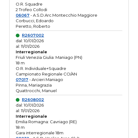
O.R. Squadre
2 Trofeo Collodi
06067
- A.S.D.Arc.Montecchio Maggiore
Corbucci, Edoardo
Peretto, Roberto
R2607002
dal: 10/01/2026
al: 11/01/2026
Interregionale
Friuli Venezia Giulia: Maniago (PN)
18 m
O.R. Individuale+Squadre
Campionato Regionale CO/AN
07017
- Arcieri Maniago
Pinna, Mariagrazia
Quattrocchi, Manuel
R2608002
dal: 10/01/2026
al: 11/01/2026
Interregionale
Emilia Romagna: Cavriago (RE)
18 m
Gara interregionale 18m