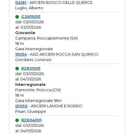
04161
- ARCIERI BOSCO DELLE QUERCE
Luglio, Alberto
G2615001
dal: 03/01/2026
al: 03/01/2026
Giovanile
Campania: Roccapiemonte (SA)
18 m
Gara interregionale
15034
- ASD ARCIERI ROCCA SAN QUIRICO
Giordano, Lorenzo
R2601001
dal: 03/01/2026
al: 04/01/2026
Interregionale
Piemonte: Priocca (CN)
18 m
Gara Interregionale 18m
01092
- ARCIERI LANGHE E ROERO
Pisan, Giuseppe
R2604001
dal: 03/01/2026
al: 04/01/2026