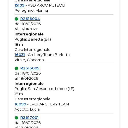
Gara interregionale
15109
- ASD ARCO PUTEOLI
Pellegrino, Marina
R2616004
dal: 18/01/2026
al: 18/01/2026
Interregionale
Puglia: Barletta (BT)
18 m
Gara Interregionale
16031
- Archery Team Barletta
Vitale, Giacomo
R2616005
dal: 18/01/2026
al: 18/01/2026
Interregionale
Puglia: San Cesario di Lecce (LE)
18 m
Gara Interregionale
16099
- EVO' ARCHERY TEAM
Accoto, Lucia
R2617001
dal: 18/01/2026
al: 18/01/2026