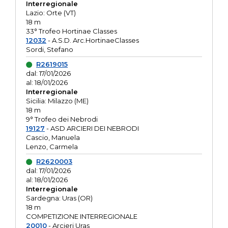
Interregionale
Lazio: Orte (VT)
18 m
33° Trofeo Hortinae Classes
12032
- A.S.D. Arc.HortinaeClasses
Sordi, Stefano
R2619015
dal: 17/01/2026
al: 18/01/2026
Interregionale
Sicilia: Milazzo (ME)
18 m
9° Trofeo dei Nebrodi
19127
- ASD ARCIERI DEI NEBRODI
Cascio, Manuela
Lenzo, Carmela
R2620003
dal: 17/01/2026
al: 18/01/2026
Interregionale
Sardegna: Uras (OR)
18 m
COMPETIZIONE INTERREGIONALE
20010
- Arcieri Uras