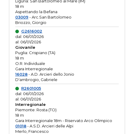
Liguria: San Bartolomeo al Mare (IM)
18 m
Aspettando la Befana
03009
- Arc.San Bartolomeo
Briozzo, Giorgio
G2616002
dal: 06/01/2026
al: 06/01/2026
Giovanile
Puglia: Crispiano (TA)
18 m
O.R. Individuale
Gara Interregionale
16028
- A.D. Arcieri dello Jonio
D'ambrogio, Gabriele
R2601005
dal: 06/01/2026
al: 06/01/2026
Interregionale
Piemonte: Rosta (TO)
18 m
Gara Interregionale 18m - Riservato Arco Olimpico
01018
- A.S.D. Arcieri delle Alpi
Merlo, Francesco