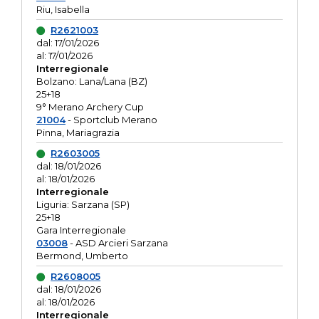
Riu, Isabella
R2621003
dal: 17/01/2026
al: 17/01/2026
Interregionale
Bolzano: Lana/Lana (BZ)
25+18
9° Merano Archery Cup
21004
- Sportclub Merano
Pinna, Mariagrazia
R2603005
dal: 18/01/2026
al: 18/01/2026
Interregionale
Liguria: Sarzana (SP)
25+18
Gara Interregionale
03008
- ASD Arcieri Sarzana
Bermond, Umberto
R2608005
dal: 18/01/2026
al: 18/01/2026
Interregionale