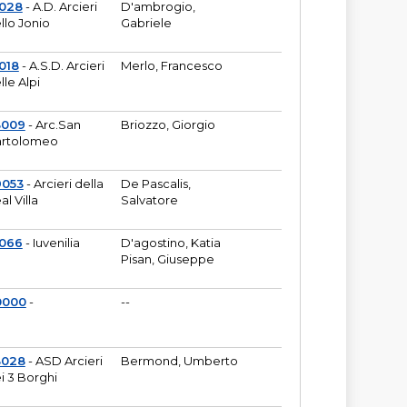
6028
- A.D. Arcieri
D'ambrogio,
llo Jonio
Gabriele
018
- A.S.D. Arcieri
Merlo, Francesco
lle Alpi
3009
- Arc.San
Briozzo, Giorgio
rtolomeo
9053
- Arcieri della
De Pascalis,
al Villa
Salvatore
1066
- Iuvenilia
D'agostino, Katia
Pisan, Giuseppe
0000
-
--
3028
- ASD Arcieri
Bermond, Umberto
i 3 Borghi