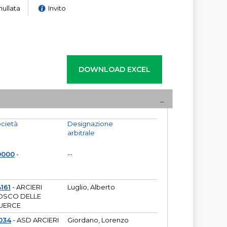
nullata
Invito
cietà
Designazione
arbitrale
0000
-
--
161
- ARCIERI
Luglio, Alberto
OSCO DELLE
UERCE
034
- ASD ARCIERI
Giordano, Lorenzo