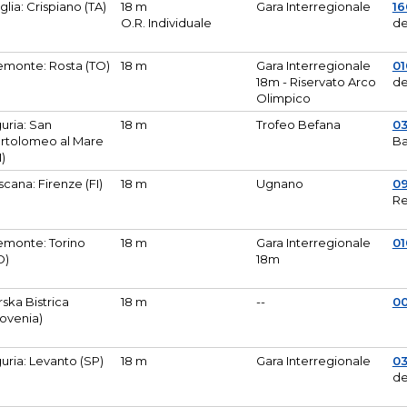
glia: Crispiano (TA)
18 m
Gara Interregionale
1
O.R. Individuale
de
emonte: Rosta (TO)
18 m
Gara Interregionale
01
18m - Riservato Arco
de
Olimpico
guria: San
18 m
Trofeo Befana
0
rtolomeo al Mare
Ba
M)
scana: Firenze (FI)
18 m
Ugnano
0
Re
emonte: Torino
18 m
Gara Interregionale
0
O)
18m
lirska Bistrica
18 m
--
0
lovenia)
guria: Levanto (SP)
18 m
Gara Interregionale
0
de