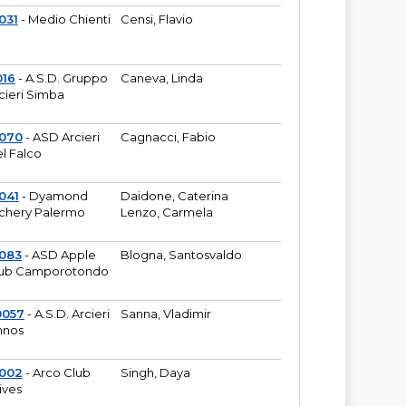
031
- Medio Chienti
Censi, Flavio
016
- A.S.D. Gruppo
Caneva, Linda
cieri Simba
2070
- ASD Arcieri
Cagnacci, Fabio
l Falco
041
- Dyamond
Daidone, Caterina
chery Palermo
Lenzo, Carmela
083
- ASD Apple
Blogna, Santosvaldo
ub Camporotondo
0057
- A.S.D. Arcieri
Sanna, Vladimir
hnos
1002
- Arco Club
Singh, Daya
ives