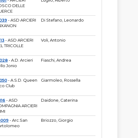
161
- ARCIERI
Luglio, Alberto
OSCO DELLE
UERCE
039
- ASD ARCIERI
Di Stefano, Leonardo
NXANON
113
- ASD ARCIERI
Voli, Antonio
L TRICOLLE
6028
- A.D. Arcieri
Fiaschi, Andrea
llo Jonio
050
- A.S.D. Queen
Giarmoleo, Rossella
co Club
116
- ASD
Daidone, Caterina
MPAGNIA ARCIERI
IMI
3009
- Arc.San
Briozzo, Giorgio
rtolomeo