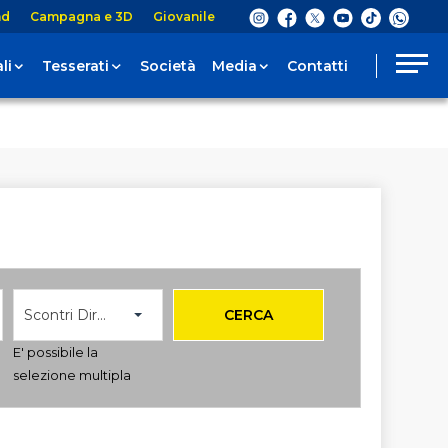
nd
Campagna e 3D
Giovanile
li
Tesserati
Società
Media
Contatti
Scontri Diretti
CERCA
E' possibile la
selezione multipla