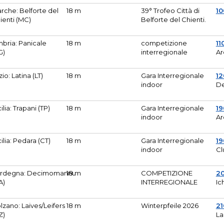
rche: Belforte del
18 m
39° Trofeo Città di
10
ienti (MC)
Belforte del Chienti.
bria: Panicale
18 m
competizione
11
G)
interregionale
Ar
zio: Latina (LT)
18 m
Gara Interregionale
1
indoor
De
cilia: Trapani (TP)
18 m
Gara Interregionale
19
indoor
Ar
cilia: Pedara (CT)
18 m
Gara Interregionale
19
indoor
Cl
rdegna: Decimomannu
18 m
COMPETIZIONE
2
A)
INTERREGIONALE
Ic
lzano: Laives/Leifers
18 m
Winterpfeile 2026
2
Z)
La