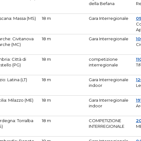
della Befana
Re
scana: Massa (MS)
18 m
Gara Interregionale
0
Co
A
rche: Civitanova
18 m
Gara Interregionale
10
rche (MC)
Ci
bria: Città di
18 m
competizione
11
stello (PG)
interregionale
Ti
zio: Latina (LT)
18 m
Gara Interregionale
1
indoor
Le
cilia: Milazzo (ME)
18 m
Gara Interregionale
19
indoor
Ar
rdegna: Torralba
18 m
COMPETIZIONE
2
S)
INTERREGIONALE
M