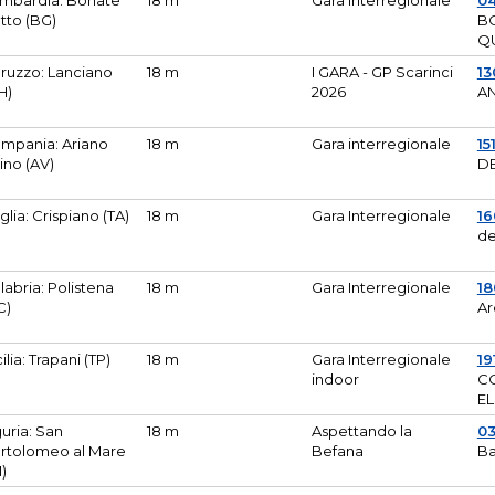
mbardia: Bonate
18 m
Gara Interregionale
04
tto (BG)
B
Q
ruzzo: Lanciano
18 m
I GARA - GP Scarinci
13
H)
2026
A
mpania: Ariano
18 m
Gara interregionale
15
pino (AV)
DE
glia: Crispiano (TA)
18 m
Gara Interregionale
1
de
labria: Polistena
18 m
Gara Interregionale
18
C)
Ar
cilia: Trapani (TP)
18 m
Gara Interregionale
19
indoor
CO
EL
guria: San
18 m
Aspettando la
0
rtolomeo al Mare
Befana
Ba
M)