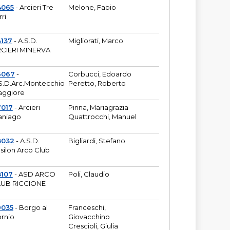
4065
- Arcieri Tre
Melone, Fabio
rri
137
- A.S.D.
Migliorati, Marco
CIERI MINERVA
6067
-
Corbucci, Edoardo
S.D.Arc.Montecchio
Peretto, Roberto
ggiore
7017
- Arcieri
Pinna, Mariagrazia
aniago
Quattrocchi, Manuel
8032
- A.S.D.
Bigliardi, Stefano
silon Arco Club
8107
- ASD ARCO
Poli, Claudio
UB RICCIONE
9035
- Borgo al
Franceschi,
rnio
Giovacchino
Crescioli, Giulia