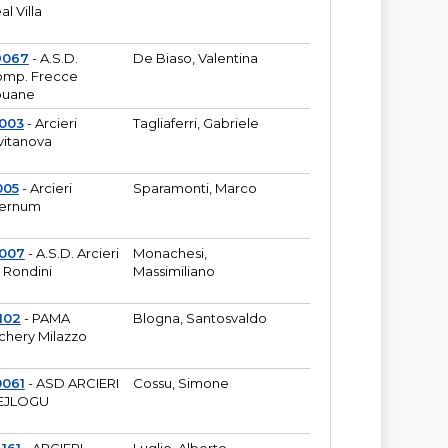
al Villa
9067
- A.S.D.
De Biaso, Valentina
mp. Frecce
puane
003
- Arcieri
Tagliaferri, Gabriele
vitanova
005
- Arcieri
Sparamonti, Marco
fernum
2007
- A.S.D. Arcieri
Monachesi,
 Rondini
Massimiliano
102
- PAMA
Blogna, Santosvaldo
chery Milazzo
0061
- ASD ARCIERI
Cossu, Simone
EJLOGU