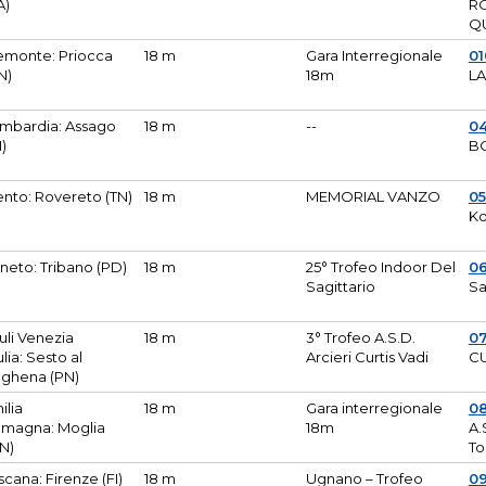
A)
R
Q
emonte: Priocca
18 m
Gara Interregionale
0
N)
18m
L
mbardia: Assago
18 m
--
04
I)
B
ento: Rovereto (TN)
18 m
MEMORIAL VANZO
0
Ko
neto: Tribano (PD)
18 m
25° Trofeo Indoor Del
0
Sagittario
Sa
iuli Venezia
18 m
3° Trofeo A.S.D.
0
ulia: Sesto al
Arcieri Curtis Vadi
CU
ghena (PN)
ilia
18 m
Gara interregionale
0
magna: Moglia
18m
A.
N)
To
scana: Firenze (FI)
18 m
Ugnano – Trofeo
0