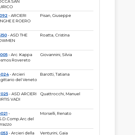
OCCA SAN
UIRICO
1092
- ARCIERI
Pisan, Giuseppe
ANGHE E ROERO
150
- ASD THE
Roatta, Cristina
OWMEN
5005
- Arc. Kappa
Giovannini, Silvia
smos Rovereto
6024
- Arcieri
Barotti, Tatiana
gittario del Veneto
7025
- ASD ARCIERI
Quattrocchi, Manuel
RTIS VADI
8021
-
Morselli, Renato
S.D.Comp.Arc.del
rrazzo
9053
- Arcieri della
Venturini, Gaia