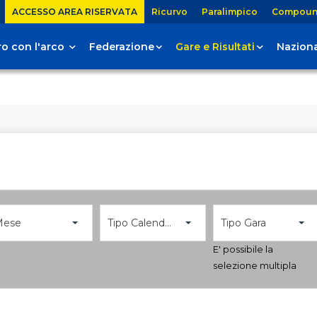
ACCESSO AREA RISERVATA
Ricurvo
Paralimpico
Compou
tiro con l'arco
Federazione
Gare e Risultati
Naziona
Mese
Tipo Calendario
Tipo Gara
E' possibile la
selezione multipla