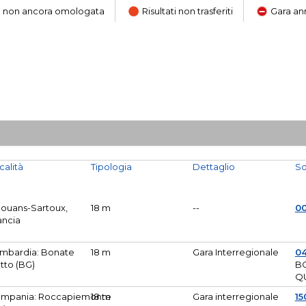
ara non ancora omologata
Risultati non trasferiti
Gara an
calità
Tipologia
Dettaglio
So
Mouans-Sartoux,
18 m
--
0
ancia
mbardia: Bonate
18 m
Gara Interregionale
04
tto (BG)
B
Q
mpania: Roccapiemonte
18 m
Gara interregionale
15