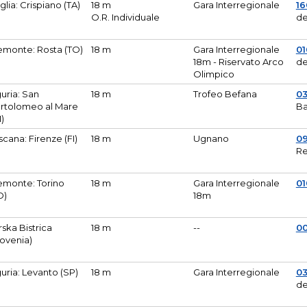
glia: Crispiano (TA)
18 m
Gara Interregionale
1
O.R. Individuale
de
emonte: Rosta (TO)
18 m
Gara Interregionale
01
18m - Riservato Arco
de
Olimpico
guria: San
18 m
Trofeo Befana
0
rtolomeo al Mare
Ba
M)
scana: Firenze (FI)
18 m
Ugnano
0
Re
emonte: Torino
18 m
Gara Interregionale
0
O)
18m
lirska Bistrica
18 m
--
0
lovenia)
guria: Levanto (SP)
18 m
Gara Interregionale
0
de