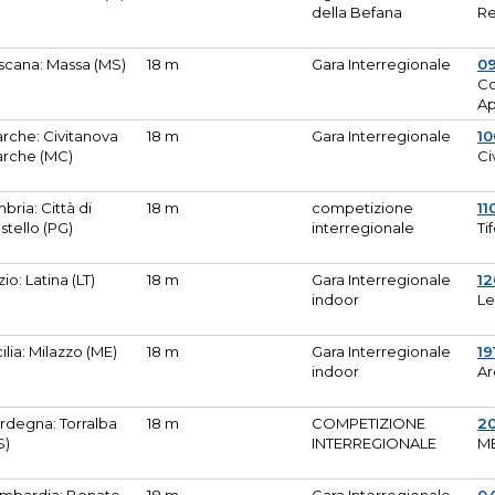
della Befana
Re
scana: Massa (MS)
18 m
Gara Interregionale
0
Co
A
rche: Civitanova
18 m
Gara Interregionale
10
rche (MC)
Ci
bria: Città di
18 m
competizione
11
stello (PG)
interregionale
Ti
zio: Latina (LT)
18 m
Gara Interregionale
1
indoor
Le
cilia: Milazzo (ME)
18 m
Gara Interregionale
19
indoor
Ar
rdegna: Torralba
18 m
COMPETIZIONE
2
S)
INTERREGIONALE
M