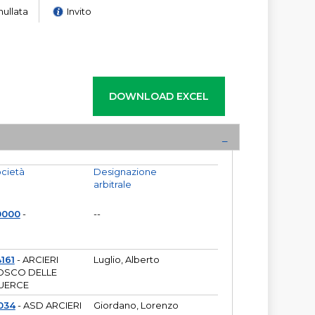
nullata
Invito
cietà
Designazione
arbitrale
0000
-
--
161
- ARCIERI
Luglio, Alberto
OSCO DELLE
UERCE
034
- ASD ARCIERI
Giordano, Lorenzo