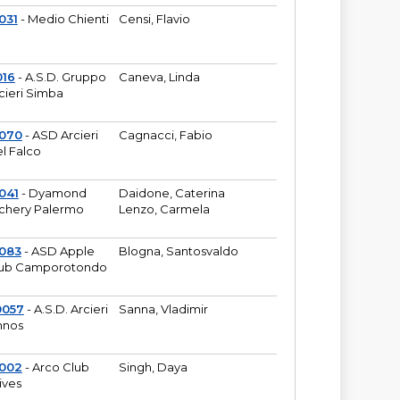
031
- Medio Chienti
Censi, Flavio
016
- A.S.D. Gruppo
Caneva, Linda
cieri Simba
2070
- ASD Arcieri
Cagnacci, Fabio
l Falco
041
- Dyamond
Daidone, Caterina
chery Palermo
Lenzo, Carmela
083
- ASD Apple
Blogna, Santosvaldo
ub Camporotondo
0057
- A.S.D. Arcieri
Sanna, Vladimir
hnos
1002
- Arco Club
Singh, Daya
ives