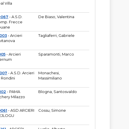
al Villa
9067
- A.S.D.
De Biaso, Valentina
mp. Frecce
puane
003
- Arcieri
Tagliaferri, Gabriele
vitanova
005
- Arcieri
Sparamonti, Marco
fernum
2007
- A.S.D. Arcieri
Monachesi,
 Rondini
Massimiliano
102
- PAMA
Blogna, Santosvaldo
chery Milazzo
0061
- ASD ARCIERI
Cossu, Simone
EJLOGU