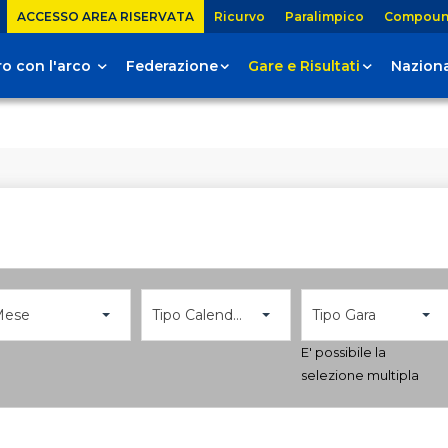
ACCESSO AREA RISERVATA
Ricurvo
Paralimpico
Compou
tiro con l'arco
Federazione
Gare e Risultati
Naziona
Mese
Tipo Calendario
Tipo Gara
E' possibile la
selezione multipla