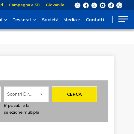
nd
Campagna e 3D
Giovanile
li
Tesserati
Società
Media
Contatti
Scontri Diretti
CERCA
E' possibile la
selezione multipla