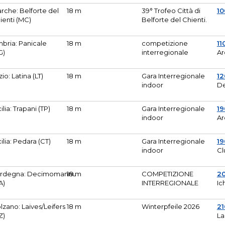
rche: Belforte del
18 m
39° Trofeo Città di
10
ienti (MC)
Belforte del Chienti.
bria: Panicale
18 m
competizione
11
G)
interregionale
Ar
zio: Latina (LT)
18 m
Gara Interregionale
1
indoor
De
cilia: Trapani (TP)
18 m
Gara Interregionale
19
indoor
Ar
cilia: Pedara (CT)
18 m
Gara Interregionale
19
indoor
Cl
rdegna: Decimomannu
18 m
COMPETIZIONE
2
A)
INTERREGIONALE
Ic
lzano: Laives/Leifers
18 m
Winterpfeile 2026
2
Z)
La