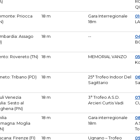
A)
R
Q
emonte: Priocca
18 m
Gara Interregionale
0
N)
18m
L
mbardia: Assago
18 m
--
04
I)
B
ento: Rovereto (TN)
18 m
MEMORIAL VANZO
0
Ko
neto: Tribano (PD)
18 m
25° Trofeo Indoor Del
0
Sagittario
Sa
iuli Venezia
18 m
3° Trofeo A.S.D.
0
ulia: Sesto al
Arcieri Curtis Vadi
CU
ghena (PN)
ilia
18 m
Gara interregionale
0
magna: Moglia
18m
A.
N)
To
scana: Firenze (FI)
18 m
Ugnano – Trofeo
0