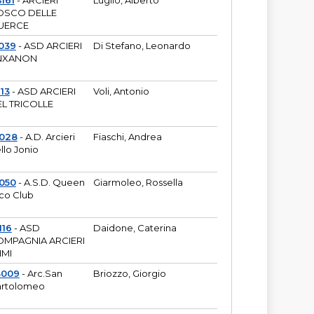
161
- ARCIERI
Luglio, Alberto
OSCO DELLE
UERCE
039
- ASD ARCIERI
Di Stefano, Leonardo
NXANON
113
- ASD ARCIERI
Voli, Antonio
L TRICOLLE
6028
- A.D. Arcieri
Fiaschi, Andrea
llo Jonio
050
- A.S.D. Queen
Giarmoleo, Rossella
co Club
116
- ASD
Daidone, Caterina
MPAGNIA ARCIERI
IMI
3009
- Arc.San
Briozzo, Giorgio
rtolomeo