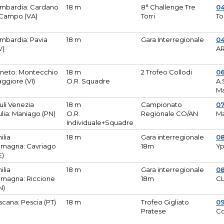
mbardia: Cardano
18 m
8° Challenge Tre
0
 Campo (VA)
Torri
To
mbardia: Pavia
18 m
Gara Interregionale
04
V)
AR
neto: Montecchio
18 m
2 Trofeo Collodi
0
ggiore (VI)
O.R. Squadre
A.
Ma
iuli Venezia
18 m
Campionato
0
ulia: Maniago (PN)
O.R.
Regionale CO/AN
M
Individuale+Squadre
ilia
18 m
Gara interregionale
0
magna: Cavriago
18m
Yp
E)
ilia
18 m
Gara interregionale
0
magna: Riccione
18m
CL
N)
scana: Pescia (PT)
18 m
Trofeo Gigliato
0
Pratese
Co