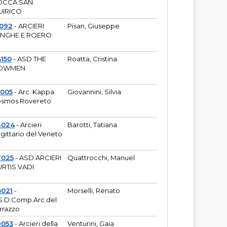
OCCA SAN
UIRICO
1092
- ARCIERI
Pisan, Giuseppe
ANGHE E ROERO
150
- ASD THE
Roatta, Cristina
OWMEN
5005
- Arc. Kappa
Giovannini, Silvia
smos Rovereto
6024
- Arcieri
Barotti, Tatiana
gittario del Veneto
7025
- ASD ARCIERI
Quattrocchi, Manuel
RTIS VADI
8021
-
Morselli, Renato
S.D.Comp.Arc.del
rrazzo
9053
- Arcieri della
Venturini, Gaia