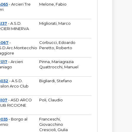
4065
- Arcieri Tre
Melone, Fabio
rri
137
- A.S.D.
Migliorati, Marco
CIERI MINERVA
6067
-
Corbucci, Edoardo
S.D.Arc.Montecchio
Peretto, Roberto
ggiore
7017
- Arcieri
Pinna, Mariagrazia
aniago
Quattrocchi, Manuel
8032
- A.S.D.
Bigliardi, Stefano
silon Arco Club
8107
- ASD ARCO
Poli, Claudio
UB RICCIONE
9035
- Borgo al
Franceschi,
rnio
Giovacchino
Crescioli, Giulia