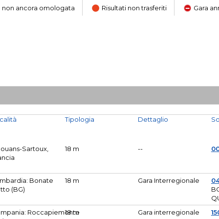
ara non ancora omologata
Risultati non trasferiti
Gara an
calità
Tipologia
Dettaglio
So
Mouans-Sartoux,
18 m
--
0
ancia
mbardia: Bonate
18 m
Gara Interregionale
04
tto (BG)
B
Q
mpania: Roccapiemonte
18 m
Gara interregionale
15