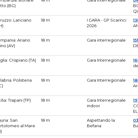
mbardia: Bonate
18 m
Gara Interregionale
04
tto (BG)
B
Q
ruzzo: Lanciano
18 m
I GARA - GP Scarinci
13
H)
2026
A
mpania: Ariano
18 m
Gara interregionale
15
pino (AV)
DE
glia: Crispiano (TA)
18 m
Gara Interregionale
1
de
labria: Polistena
18 m
Gara Interregionale
18
C)
Ar
cilia: Trapani (TP)
18 m
Gara Interregionale
19
indoor
CO
EL
guria: San
18 m
Aspettando la
0
rtolomeo al Mare
Befana
Ba
M)