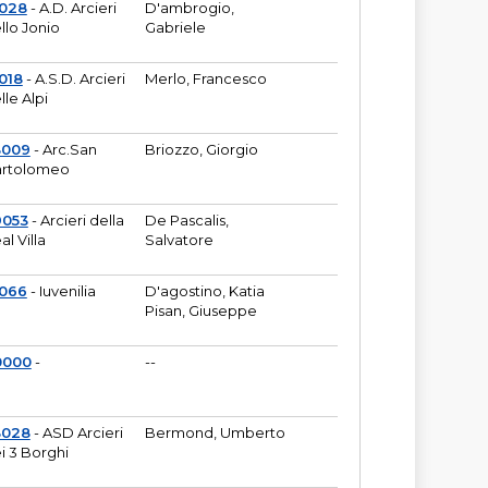
6028
- A.D. Arcieri
D'ambrogio,
llo Jonio
Gabriele
018
- A.S.D. Arcieri
Merlo, Francesco
lle Alpi
3009
- Arc.San
Briozzo, Giorgio
rtolomeo
9053
- Arcieri della
De Pascalis,
al Villa
Salvatore
1066
- Iuvenilia
D'agostino, Katia
Pisan, Giuseppe
0000
-
--
3028
- ASD Arcieri
Bermond, Umberto
i 3 Borghi