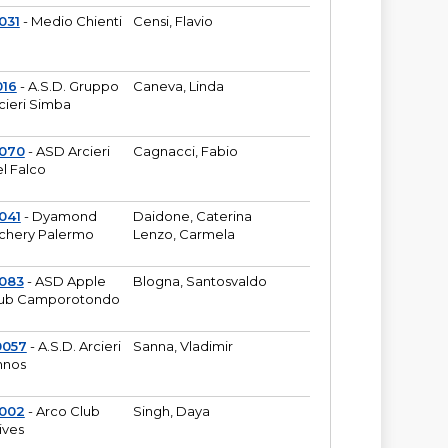
031
- Medio Chienti
Censi, Flavio
016
- A.S.D. Gruppo
Caneva, Linda
cieri Simba
2070
- ASD Arcieri
Cagnacci, Fabio
l Falco
041
- Dyamond
Daidone, Caterina
chery Palermo
Lenzo, Carmela
083
- ASD Apple
Blogna, Santosvaldo
ub Camporotondo
0057
- A.S.D. Arcieri
Sanna, Vladimir
hnos
1002
- Arco Club
Singh, Daya
ives