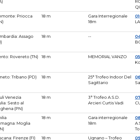
A)
R
Q
emonte: Priocca
18 m
Gara Interregionale
0
N)
18m
L
mbardia: Assago
18 m
--
04
I)
B
ento: Rovereto (TN)
18 m
MEMORIAL VANZO
0
Ko
neto: Tribano (PD)
18 m
25° Trofeo Indoor Del
0
Sagittario
Sa
iuli Venezia
18 m
3° Trofeo A.S.D.
0
ulia: Sesto al
Arcieri Curtis Vadi
CU
ghena (PN)
ilia
18 m
Gara interregionale
0
magna: Moglia
18m
A.
N)
To
scana: Firenze (FI)
18 m
Ugnano – Trofeo
0