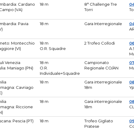
mbardia: Cardano
18 m
8° Challenge Tre
0
 Campo (VA)
Torri
To
mbardia: Pavia
18 m
Gara Interregionale
04
V)
AR
neto: Montecchio
18 m
2 Trofeo Collodi
0
ggiore (VI)
O.R. Squadre
A.
Ma
iuli Venezia
18 m
Campionato
0
ulia: Maniago (PN)
O.R.
Regionale CO/AN
M
Individuale+Squadre
ilia
18 m
Gara interregionale
0
magna: Cavriago
18m
Yp
E)
ilia
18 m
Gara interregionale
0
magna: Riccione
18m
CL
N)
scana: Pescia (PT)
18 m
Trofeo Gigliato
0
Pratese
Co