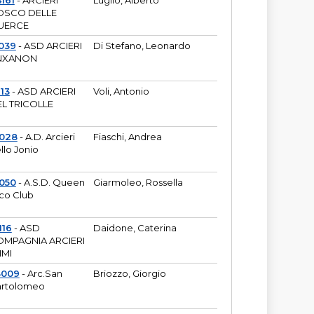
161
- ARCIERI
Luglio, Alberto
OSCO DELLE
UERCE
039
- ASD ARCIERI
Di Stefano, Leonardo
NXANON
113
- ASD ARCIERI
Voli, Antonio
L TRICOLLE
6028
- A.D. Arcieri
Fiaschi, Andrea
llo Jonio
050
- A.S.D. Queen
Giarmoleo, Rossella
co Club
116
- ASD
Daidone, Caterina
MPAGNIA ARCIERI
IMI
3009
- Arc.San
Briozzo, Giorgio
rtolomeo