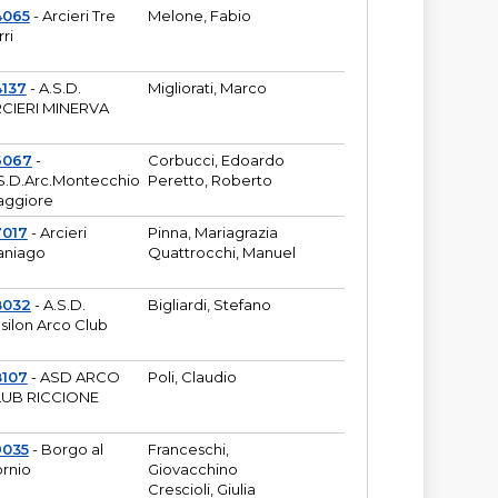
4065
- Arcieri Tre
Melone, Fabio
rri
137
- A.S.D.
Migliorati, Marco
CIERI MINERVA
6067
-
Corbucci, Edoardo
S.D.Arc.Montecchio
Peretto, Roberto
ggiore
7017
- Arcieri
Pinna, Mariagrazia
aniago
Quattrocchi, Manuel
8032
- A.S.D.
Bigliardi, Stefano
silon Arco Club
8107
- ASD ARCO
Poli, Claudio
UB RICCIONE
9035
- Borgo al
Franceschi,
rnio
Giovacchino
Crescioli, Giulia