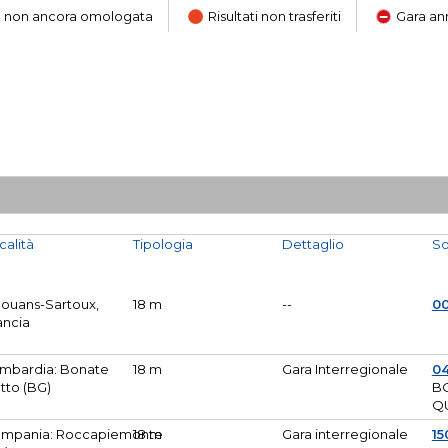
ara non ancora omologata
Risultati non trasferiti
Gara an
calità
Tipologia
Dettaglio
So
Mouans-Sartoux,
18 m
--
0
ancia
mbardia: Bonate
18 m
Gara Interregionale
04
tto (BG)
B
Q
mpania: Roccapiemonte
18 m
Gara interregionale
15