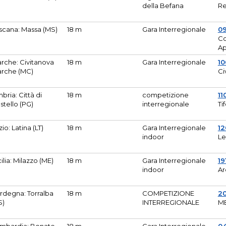
della Befana
Re
scana: Massa (MS)
18 m
Gara Interregionale
0
Co
A
rche: Civitanova
18 m
Gara Interregionale
10
rche (MC)
Ci
bria: Città di
18 m
competizione
11
stello (PG)
interregionale
Ti
zio: Latina (LT)
18 m
Gara Interregionale
1
indoor
Le
cilia: Milazzo (ME)
18 m
Gara Interregionale
19
indoor
Ar
rdegna: Torralba
18 m
COMPETIZIONE
2
S)
INTERREGIONALE
M