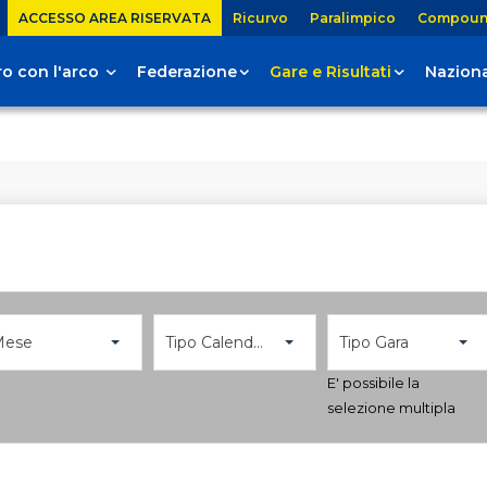
ACCESSO AREA RISERVATA
Ricurvo
Paralimpico
Compou
tiro con l'arco
Federazione
Gare e Risultati
Naziona
Mese
Tipo Calendario
Tipo Gara
E' possibile la
selezione multipla