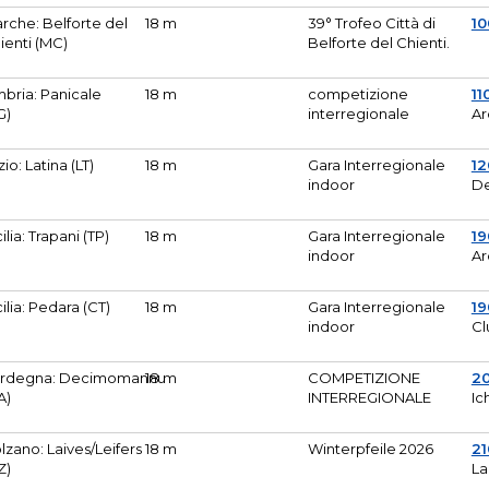
rche: Belforte del
18 m
39° Trofeo Città di
10
ienti (MC)
Belforte del Chienti.
bria: Panicale
18 m
competizione
11
G)
interregionale
Ar
zio: Latina (LT)
18 m
Gara Interregionale
1
indoor
De
cilia: Trapani (TP)
18 m
Gara Interregionale
19
indoor
Ar
cilia: Pedara (CT)
18 m
Gara Interregionale
19
indoor
Cl
rdegna: Decimomannu
18 m
COMPETIZIONE
2
A)
INTERREGIONALE
Ic
lzano: Laives/Leifers
18 m
Winterpfeile 2026
2
Z)
La