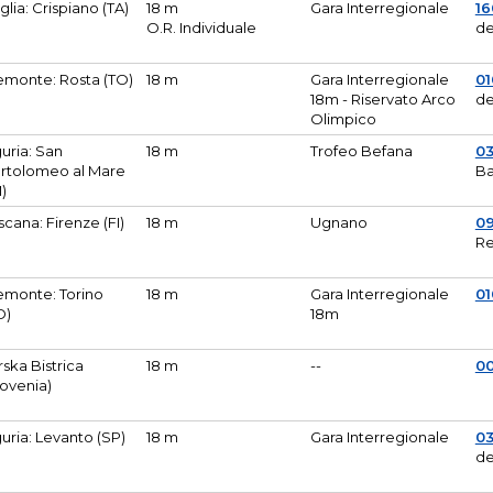
glia: Crispiano (TA)
18 m
Gara Interregionale
1
O.R. Individuale
de
emonte: Rosta (TO)
18 m
Gara Interregionale
01
18m - Riservato Arco
de
Olimpico
guria: San
18 m
Trofeo Befana
0
rtolomeo al Mare
Ba
M)
scana: Firenze (FI)
18 m
Ugnano
0
Re
emonte: Torino
18 m
Gara Interregionale
0
O)
18m
lirska Bistrica
18 m
--
0
lovenia)
guria: Levanto (SP)
18 m
Gara Interregionale
0
de