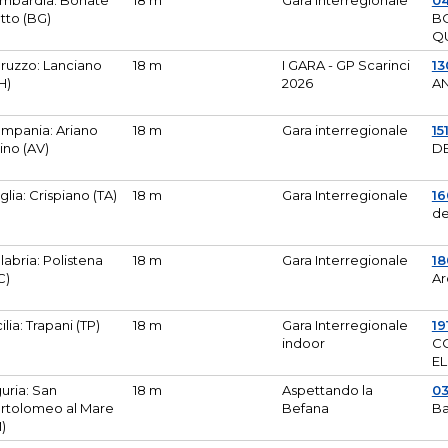
mbardia: Bonate
18 m
Gara Interregionale
04
tto (BG)
B
Q
ruzzo: Lanciano
18 m
I GARA - GP Scarinci
13
H)
2026
A
mpania: Ariano
18 m
Gara interregionale
15
pino (AV)
DE
glia: Crispiano (TA)
18 m
Gara Interregionale
1
de
labria: Polistena
18 m
Gara Interregionale
18
C)
Ar
cilia: Trapani (TP)
18 m
Gara Interregionale
19
indoor
CO
EL
guria: San
18 m
Aspettando la
0
rtolomeo al Mare
Befana
Ba
M)