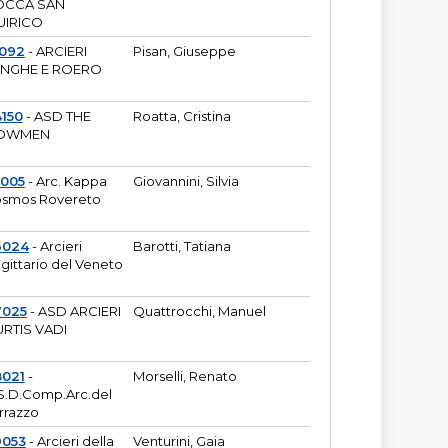
OCCA SAN
UIRICO
1092
- ARCIERI
Pisan, Giuseppe
ANGHE E ROERO
150
- ASD THE
Roatta, Cristina
OWMEN
5005
- Arc. Kappa
Giovannini, Silvia
smos Rovereto
6024
- Arcieri
Barotti, Tatiana
gittario del Veneto
7025
- ASD ARCIERI
Quattrocchi, Manuel
RTIS VADI
8021
-
Morselli, Renato
S.D.Comp.Arc.del
rrazzo
9053
- Arcieri della
Venturini, Gaia