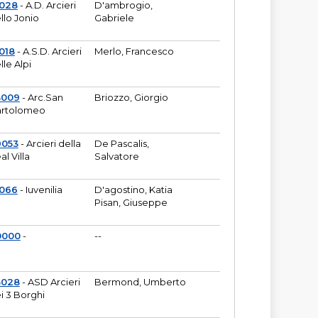
6028
- A.D. Arcieri
D'ambrogio,
llo Jonio
Gabriele
018
- A.S.D. Arcieri
Merlo, Francesco
lle Alpi
3009
- Arc.San
Briozzo, Giorgio
rtolomeo
9053
- Arcieri della
De Pascalis,
al Villa
Salvatore
1066
- Iuvenilia
D'agostino, Katia
Pisan, Giuseppe
0000
-
--
3028
- ASD Arcieri
Bermond, Umberto
i 3 Borghi