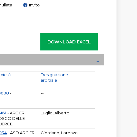
nullata
Invito
cietà
Designazione
arbitrale
0000
-
--
161
- ARCIERI
Luglio, Alberto
OSCO DELLE
UERCE
034
- ASD ARCIERI
Giordano, Lorenzo