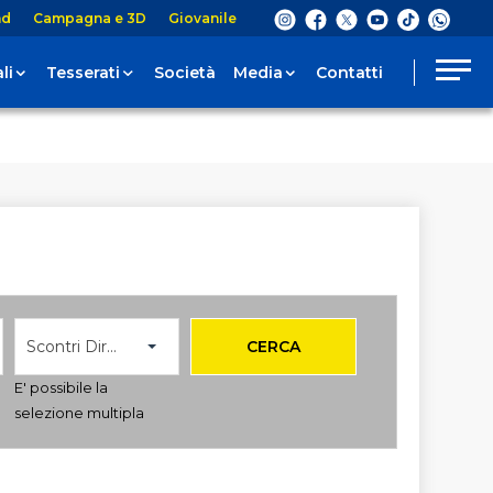
nd
Campagna e 3D
Giovanile
li
Tesserati
Società
Media
Contatti
Scontri Diretti
CERCA
E' possibile la
selezione multipla