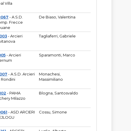
al Villa
9067
- A.S.D.
De Biaso, Valentina
mp. Frecce
puane
003
- Arcieri
Tagliaferri, Gabriele
vitanova
005
- Arcieri
Sparamonti, Marco
fernum
2007
- A.S.D. Arcieri
Monachesi,
 Rondini
Massimiliano
102
- PAMA
Blogna, Santosvaldo
chery Milazzo
0061
- ASD ARCIERI
Cossu, Simone
EJLOGU