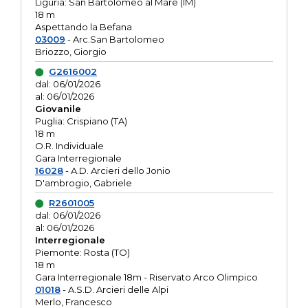
Liguria: San Bartolomeo al Mare (IM)
18 m
Aspettando la Befana
03009
- Arc.San Bartolomeo
Briozzo, Giorgio
G2616002
dal: 06/01/2026
al: 06/01/2026
Giovanile
Puglia: Crispiano (TA)
18 m
O.R. Individuale
Gara Interregionale
16028
- A.D. Arcieri dello Jonio
D'ambrogio, Gabriele
R2601005
dal: 06/01/2026
al: 06/01/2026
Interregionale
Piemonte: Rosta (TO)
18 m
Gara Interregionale 18m - Riservato Arco Olimpico
01018
- A.S.D. Arcieri delle Alpi
Merlo, Francesco