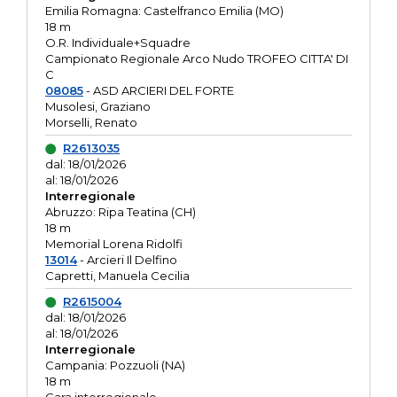
Emilia Romagna: Castelfranco Emilia (MO)
18 m
O.R. Individuale+Squadre
Campionato Regionale Arco Nudo TROFEO CITTA' DI
C
08085
- ASD ARCIERI DEL FORTE
Musolesi, Graziano
Morselli, Renato
R2613035
dal: 18/01/2026
al: 18/01/2026
Interregionale
Abruzzo: Ripa Teatina (CH)
18 m
Memorial Lorena Ridolfi
13014
- Arcieri Il Delfino
Capretti, Manuela Cecilia
R2615004
dal: 18/01/2026
al: 18/01/2026
Interregionale
Campania: Pozzuoli (NA)
18 m