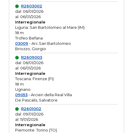
R2603002
dal: 06/01/2026
al: 06/01/2026
Interregionale
Liguria: San Bartolomeo al Mare (IM)
18 m
Trofeo Befana
03009
- Arc.San Bartolomeo
Briozzo, Giorgio
R2609003
dal: 06/01/2026
al: 06/01/2026
Interregionale
Toscana: Firenze (FI)
18 m
Ugnano
09053
- Arcieri della Real Villa
De Pascalis, Salvatore
R2601002
dal: 09/01/2026
al: 11/01/2026
Interregionale
Piemonte: Torino (TO)