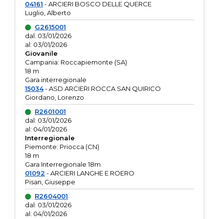
04161
- ARCIERI BOSCO DELLE QUERCE
Luglio, Alberto
G2615001
dal: 03/01/2026
al: 03/01/2026
Giovanile
Campania: Roccapiemonte (SA)
18 m
Gara interregionale
15034
- ASD ARCIERI ROCCA SAN QUIRICO
Giordano, Lorenzo
R2601001
dal: 03/01/2026
al: 04/01/2026
Interregionale
Piemonte: Priocca (CN)
18 m
Gara Interregionale 18m
01092
- ARCIERI LANGHE E ROERO
Pisan, Giuseppe
R2604001
dal: 03/01/2026
al: 04/01/2026