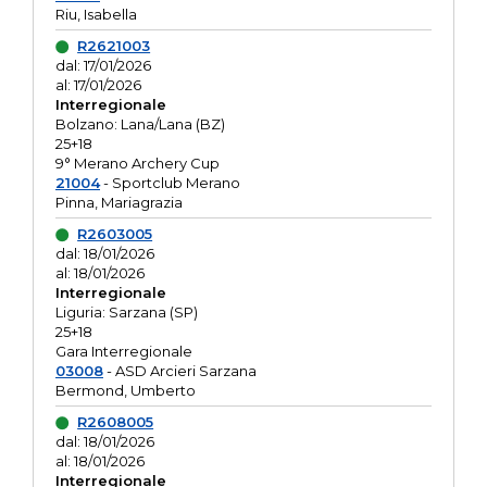
Riu, Isabella
R2621003
dal: 17/01/2026
al: 17/01/2026
Interregionale
Bolzano: Lana/Lana (BZ)
25+18
9° Merano Archery Cup
21004
- Sportclub Merano
Pinna, Mariagrazia
R2603005
dal: 18/01/2026
al: 18/01/2026
Interregionale
Liguria: Sarzana (SP)
25+18
Gara Interregionale
03008
- ASD Arcieri Sarzana
Bermond, Umberto
R2608005
dal: 18/01/2026
al: 18/01/2026
Interregionale