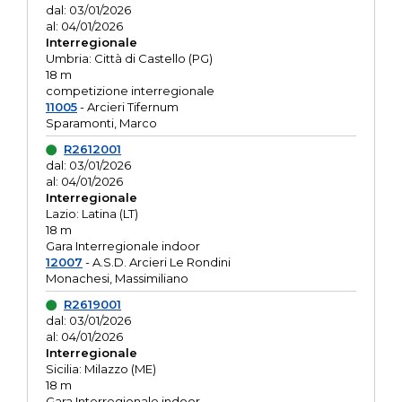
dal: 03/01/2026
al: 04/01/2026
Interregionale
Umbria: Città di Castello (PG)
18 m
competizione interregionale
11005
- Arcieri Tifernum
Sparamonti, Marco
R2612001
dal: 03/01/2026
al: 04/01/2026
Interregionale
Lazio: Latina (LT)
18 m
Gara Interregionale indoor
12007
- A.S.D. Arcieri Le Rondini
Monachesi, Massimiliano
R2619001
dal: 03/01/2026
al: 04/01/2026
Interregionale
Sicilia: Milazzo (ME)
18 m
Gara Interregionale indoor