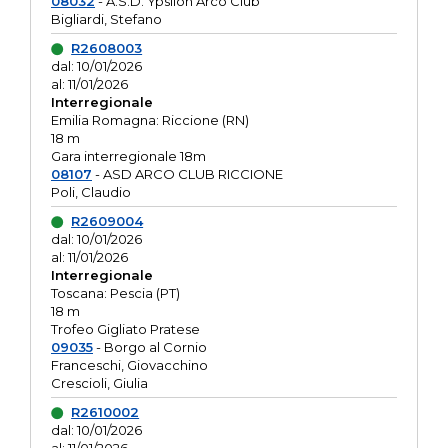
08032
- A.S.D. Ypsilon Arco Club
Bigliardi, Stefano
R2608003
dal: 10/01/2026
al: 11/01/2026
Interregionale
Emilia Romagna: Riccione (RN)
18 m
Gara interregionale 18m
08107
- ASD ARCO CLUB RICCIONE
Poli, Claudio
R2609004
dal: 10/01/2026
al: 11/01/2026
Interregionale
Toscana: Pescia (PT)
18 m
Trofeo Gigliato Pratese
09035
- Borgo al Cornio
Franceschi, Giovacchino
Crescioli, Giulia
R2610002
dal: 10/01/2026