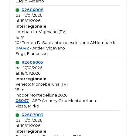
Luglio, Alberto
R2604008
dal: 17/01/2026
al: 18/01/2026
Interregionale
Lombardia: Vigevano (PV)
18 m
10° Torneo Di Sant'antonio esclusione AN lombardi
04042
- Arcieri Vigevano
Fogli, Francesco
R2606005
dal: 17/01/2026
al: 18/01/2026
Interregionale
Veneto: Montebelluna (TV)
18 m
Indoor Montebelluna 2026
06047
- ASD Archery Club Montebelluna
Pizzo, Mirko
R2607003
dal: 17/01/2026
al: 18/01/2026
Interregionale