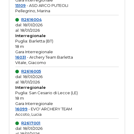
Gara interregionale
15109
- ASD ARCO PUTEOLI
Pellegrino, Marina
R2616004
dal: 18/01/2026
al: 18/01/2026
Interregionale
Puglia: Barletta (BT)
18 m
Gara Interregionale
16031
- Archery Team Barletta
Vitale, Giacomo
R2616005
dal: 18/01/2026
al: 18/01/2026
Interregionale
Puglia: San Cesario di Lecce (LE)
18 m
Gara Interregionale
16099
- EVO' ARCHERY TEAM
Accoto, Lucia
R2617001
dal: 18/01/2026
al: 18/01/2026