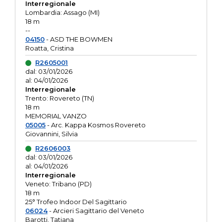
Interregionale
Lombardia: Assago (MI)
18 m
--
04150
- ASD THE BOWMEN
Roatta, Cristina
R2605001
dal: 03/01/2026
al: 04/01/2026
Interregionale
Trento: Rovereto (TN)
18 m
MEMORIAL VANZO
05005
- Arc. Kappa Kosmos Rovereto
Giovannini, Silvia
R2606003
dal: 03/01/2026
al: 04/01/2026
Interregionale
Veneto: Tribano (PD)
18 m
25° Trofeo Indoor Del Sagittario
06024
- Arcieri Sagittario del Veneto
Barotti, Tatiana