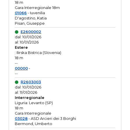
18 m
Gara Interregionale 18m
01066
- Iuvenilia
D'agostino, Katia
Pisan, Giuseppe
E2600002
dal: 10/01/2026
al: 10/01/2026
Estere
: Ilirska Bistrica (Slovenia)
18 m
--
00000
-
--
R2603003
dal: 10/01/2026
al: 11/01/2026
Interregionale
Liguria: Levanto (SP)
18 m
Gara Interregionale
03028
- ASD Arcieri dei 3 Borghi
Bermond, Umberto