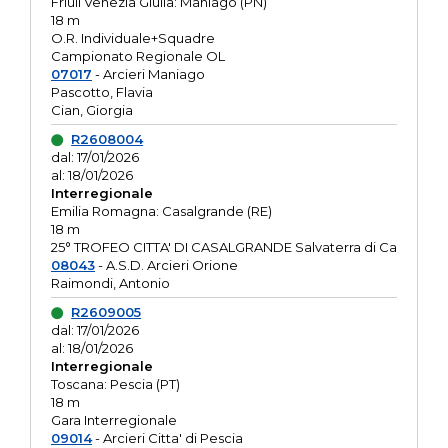
Friuli Venezia Giulia: Maniago (PN)
18 m
O.R. Individuale+Squadre
Campionato Regionale OL
07017
- Arcieri Maniago
Pascotto, Flavia
Cian, Giorgia
R2608004
dal: 17/01/2026
al: 18/01/2026
Interregionale
Emilia Romagna: Casalgrande (RE)
18 m
25° TROFEO CITTA' DI CASALGRANDE Salvaterra di Ca
08043
- A.S.D. Arcieri Orione
Raimondi, Antonio
R2609005
dal: 17/01/2026
al: 18/01/2026
Interregionale
Toscana: Pescia (PT)
18 m
Gara Interregionale
09014
- Arcieri Citta' di Pescia