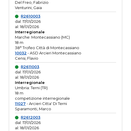
Del Freo, Fabrizio
Venturini, Gaia
R2610003
dal: 17/01/2026
al: 18/01/2026
Interregionale
Marche: Montecassiano (MC)
18 m
38° Trofeo Città di Montecassiano
10032
- ASD Arcieri Montecassiano
Censi, Flavio
R2611003
dal: 17/01/2026
al: 18/01/2026
Interregionale
Umbria: Terni (TR)
18 m
competizione interregionale
11027
- Arcieri Citta' Di Terni
Sparamonti, Marco
R2612003
dal: 17/01/2026
al: 18/01/2026