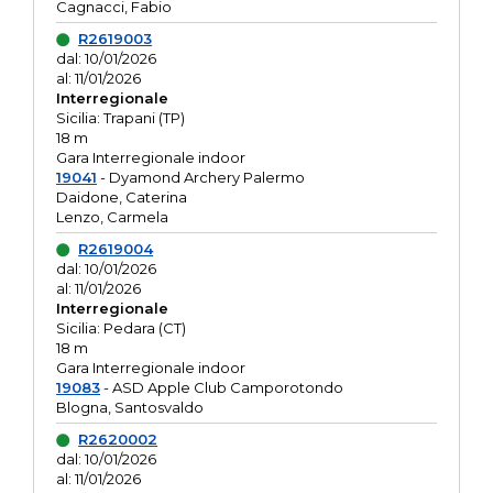
Cagnacci, Fabio
R2619003
dal: 10/01/2026
al: 11/01/2026
Interregionale
Sicilia: Trapani (TP)
18 m
Gara Interregionale indoor
19041
- Dyamond Archery Palermo
Daidone, Caterina
Lenzo, Carmela
R2619004
dal: 10/01/2026
al: 11/01/2026
Interregionale
Sicilia: Pedara (CT)
18 m
Gara Interregionale indoor
19083
- ASD Apple Club Camporotondo
Blogna, Santosvaldo
R2620002
dal: 10/01/2026
al: 11/01/2026