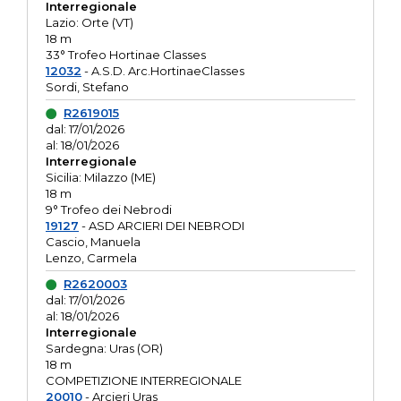
Interregionale
Lazio: Orte (VT)
18 m
33° Trofeo Hortinae Classes
12032
- A.S.D. Arc.HortinaeClasses
Sordi, Stefano
R2619015
dal: 17/01/2026
al: 18/01/2026
Interregionale
Sicilia: Milazzo (ME)
18 m
9° Trofeo dei Nebrodi
19127
- ASD ARCIERI DEI NEBRODI
Cascio, Manuela
Lenzo, Carmela
R2620003
dal: 17/01/2026
al: 18/01/2026
Interregionale
Sardegna: Uras (OR)
18 m
COMPETIZIONE INTERREGIONALE
20010
- Arcieri Uras