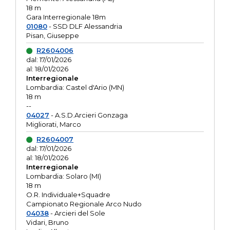
18 m
Gara Interregionale 18m
01080
- SSD DLF Alessandria
Pisan, Giuseppe
R2604006
dal: 17/01/2026
al: 18/01/2026
Interregionale
Lombardia: Castel d'Ario (MN)
18 m
--
04027
- A.S.D.Arcieri Gonzaga
Migliorati, Marco
R2604007
dal: 17/01/2026
al: 18/01/2026
Interregionale
Lombardia: Solaro (MI)
18 m
O.R. Individuale+Squadre
Campionato Regionale Arco Nudo
04038
- Arcieri del Sole
Vidari, Bruno