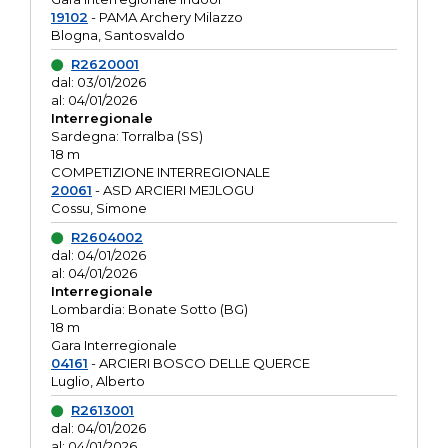
19102
- PAMA Archery Milazzo
Blogna, Santosvaldo
R2620001
dal: 03/01/2026
al: 04/01/2026
Interregionale
Sardegna: Torralba (SS)
18 m
COMPETIZIONE INTERREGIONALE
20061
- ASD ARCIERI MEJLOGU
Cossu, Simone
R2604002
dal: 04/01/2026
al: 04/01/2026
Interregionale
Lombardia: Bonate Sotto (BG)
18 m
Gara Interregionale
04161
- ARCIERI BOSCO DELLE QUERCE
Luglio, Alberto
R2613001
dal: 04/01/2026
al: 04/01/2026