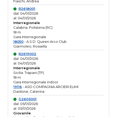
Fiaschi, Andrea
R2618001
dal: 04/01/2026
al: 04/01/2026
Interregionale
Calabria: Polistena (RC)
18 m
Gara Interregionale
18050
- A.S.D. Queen Arco Club
Giarmoleo, Rossella
R2619002
dal: 04/01/2026
al: 04/01/2026
Interregionale
Sicilia: Trapani (TP)
18 m
Gara Interregionale indoor
19116
- ASD COMPAGNIA ARCIERI ELIMI
Daidone, Caterina
G2603001
dal: 05/01/2026
al: 05/01/2026
Giovanile