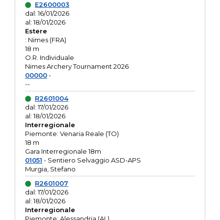
E2600003
dal: 16/01/2026
al: 18/01/2026
Estere
: Nimes (FRA)
18 m
O.R. Individuale
Nimes Archery Tournament 2026
00000
-
--
R2601004
dal: 17/01/2026
al: 18/01/2026
Interregionale
Piemonte: Venaria Reale (TO)
18 m
Gara Interregionale 18m
01051
- Sentiero Selvaggio ASD-APS
Murgia, Stefano
R2601007
dal: 17/01/2026
al: 18/01/2026
Interregionale
Piemonte: Alessandria (AL)