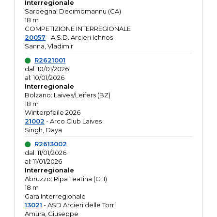
Interregionale
Sardegna: Decimomannu (CA)
18 m
COMPETIZIONE INTERREGIONALE
20057
- A.S.D. Arcieri Ichnos
Sanna, Vladimir
R2621001
dal: 10/01/2026
al: 10/01/2026
Interregionale
Bolzano: Laives/Leifers (BZ)
18 m
Winterpfeile 2026
21002
- Arco Club Laives
Singh, Daya
R2613002
dal: 11/01/2026
al: 11/01/2026
Interregionale
Abruzzo: Ripa Teatina (CH)
18 m
Gara Interregionale
13021
- ASD Arcieri delle Torri
Amura, Giuseppe