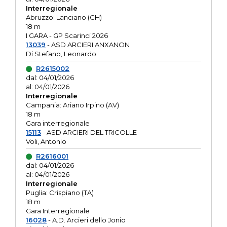
Interregionale
Abruzzo: Lanciano (CH)
18 m
I GARA - GP Scarinci 2026
13039
- ASD ARCIERI ANXANON
Di Stefano, Leonardo
R2615002
dal: 04/01/2026
al: 04/01/2026
Interregionale
Campania: Ariano Irpino (AV)
18 m
Gara interregionale
15113
- ASD ARCIERI DEL TRICOLLE
Voli, Antonio
R2616001
dal: 04/01/2026
al: 04/01/2026
Interregionale
Puglia: Crispiano (TA)
18 m
Gara Interregionale
16028
- A.D. Arcieri dello Jonio