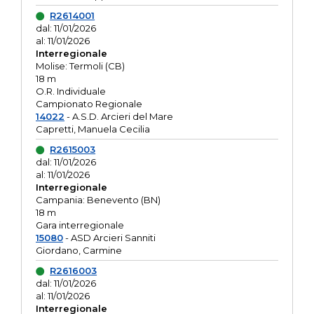
R2614001
dal: 11/01/2026
al: 11/01/2026
Interregionale
Molise: Termoli (CB)
18 m
O.R. Individuale
Campionato Regionale
14022
- A.S.D. Arcieri del Mare
Capretti, Manuela Cecilia
R2615003
dal: 11/01/2026
al: 11/01/2026
Interregionale
Campania: Benevento (BN)
18 m
Gara interregionale
15080
- ASD Arcieri Sanniti
Giordano, Carmine
R2616003
dal: 11/01/2026
al: 11/01/2026
Interregionale