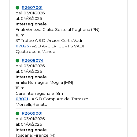
R2607001
dal: 03/01/2026
al: 04/01/2026
Interregionale
Friuli Venezia Giulia: Sesto al Reghena (PN)
18 m
3° Trofeo A.S.D. Arcieri Curtis Vadi
07025
- ASD ARCIERI CURTIS VADI
Quattrocchi, Manuel
R2608074
dal: 03/01/2026
al: 04/01/2026
Interregionale
Emilia Romagna: Moglia (MN)
18 m
Gara interregionale 18m
08021
- A.S.D.Comp.Arc.del Torrazzo
Morselli, Renato
R2609001
dal: 03/01/2026
al: 04/01/2026
Interregionale
Toscana: Firenze (FI)