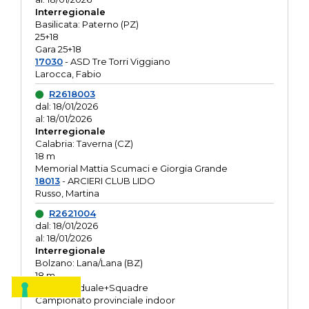
Interregionale
Basilicata: Paterno (PZ)
25+18
Gara 25+18
17030
- ASD Tre Torri Viggiano
Larocca, Fabio
R2618003
dal: 18/01/2026
al: 18/01/2026
Interregionale
Calabria: Taverna (CZ)
18 m
Memorial Mattia Scumaci e Giorgia Grande
18013
- ARCIERI CLUB LIDO
Russo, Martina
R2621004
dal: 18/01/2026
al: 18/01/2026
Interregionale
Bolzano: Lana/Lana (BZ)
18 m
O.R. Individuale+Squadre
Campionato provinciale indoor