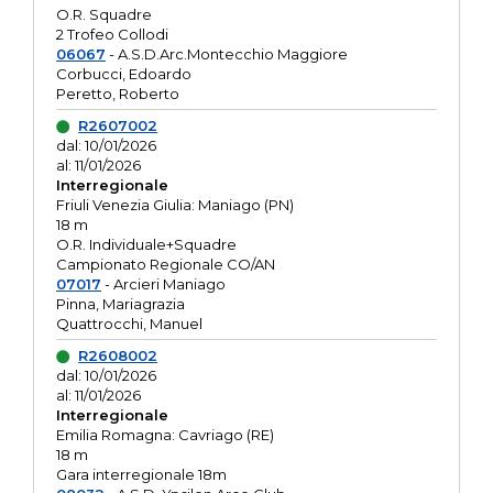
O.R. Squadre
2 Trofeo Collodi
06067
- A.S.D.Arc.Montecchio Maggiore
Corbucci, Edoardo
Peretto, Roberto
R2607002
dal: 10/01/2026
al: 11/01/2026
Interregionale
Friuli Venezia Giulia: Maniago (PN)
18 m
O.R. Individuale+Squadre
Campionato Regionale CO/AN
07017
- Arcieri Maniago
Pinna, Mariagrazia
Quattrocchi, Manuel
R2608002
dal: 10/01/2026
al: 11/01/2026
Interregionale
Emilia Romagna: Cavriago (RE)
18 m
Gara interregionale 18m