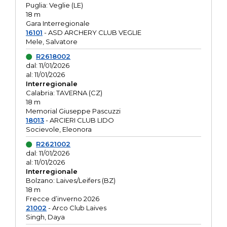
Puglia: Veglie (LE)
18 m
Gara Interregionale
16101
- ASD ARCHERY CLUB VEGLIE
Mele, Salvatore
R2618002
dal: 11/01/2026
al: 11/01/2026
Interregionale
Calabria: TAVERNA (CZ)
18 m
Memorial Giuseppe Pascuzzi
18013
- ARCIERI CLUB LIDO
Socievole, Eleonora
R2621002
dal: 11/01/2026
al: 11/01/2026
Interregionale
Bolzano: Laives/Leifers (BZ)
18 m
Frecce d’inverno 2026
21002
- Arco Club Laives
Singh, Daya