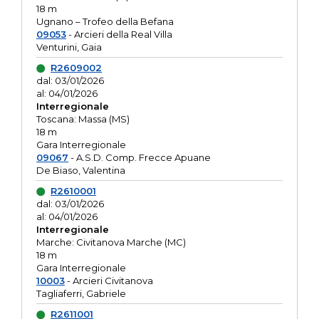
18 m
Ugnano – Trofeo della Befana
09053
- Arcieri della Real Villa
Venturini, Gaia
R2609002
dal: 03/01/2026
al: 04/01/2026
Interregionale
Toscana: Massa (MS)
18 m
Gara Interregionale
09067
- A.S.D. Comp. Frecce Apuane
De Biaso, Valentina
R2610001
dal: 03/01/2026
al: 04/01/2026
Interregionale
Marche: Civitanova Marche (MC)
18 m
Gara Interregionale
10003
- Arcieri Civitanova
Tagliaferri, Gabriele
R2611001