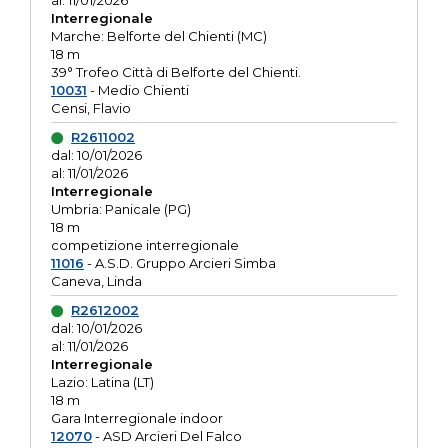
al: 11/01/2026
Interregionale
Marche: Belforte del Chienti (MC)
18 m
39° Trofeo Città di Belforte del Chienti.
10031
- Medio Chienti
Censi, Flavio
R2611002
dal: 10/01/2026
al: 11/01/2026
Interregionale
Umbria: Panicale (PG)
18 m
competizione interregionale
11016
- A.S.D. Gruppo Arcieri Simba
Caneva, Linda
R2612002
dal: 10/01/2026
al: 11/01/2026
Interregionale
Lazio: Latina (LT)
18 m
Gara Interregionale indoor
12070
- ASD Arcieri Del Falco