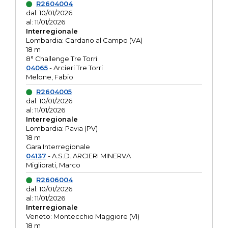
R2604004
dal: 10/01/2026
al: 11/01/2026
Interregionale
Lombardia: Cardano al Campo (VA)
18 m
8° Challenge Tre Torri
04065
- Arcieri Tre Torri
Melone, Fabio
R2604005
dal: 10/01/2026
al: 11/01/2026
Interregionale
Lombardia: Pavia (PV)
18 m
Gara Interregionale
04137
- A.S.D. ARCIERI MINERVA
Migliorati, Marco
R2606004
dal: 10/01/2026
al: 11/01/2026
Interregionale
Veneto: Montecchio Maggiore (VI)
18 m