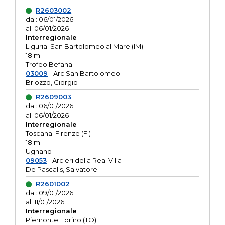
R2603002
dal: 06/01/2026
al: 06/01/2026
Interregionale
Liguria: San Bartolomeo al Mare (IM)
18 m
Trofeo Befana
03009
- Arc.San Bartolomeo
Briozzo, Giorgio
R2609003
dal: 06/01/2026
al: 06/01/2026
Interregionale
Toscana: Firenze (FI)
18 m
Ugnano
09053
- Arcieri della Real Villa
De Pascalis, Salvatore
R2601002
dal: 09/01/2026
al: 11/01/2026
Interregionale
Piemonte: Torino (TO)