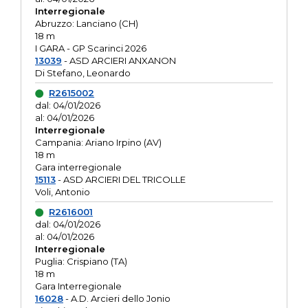
Interregionale
Abruzzo: Lanciano (CH)
18 m
I GARA - GP Scarinci 2026
13039
- ASD ARCIERI ANXANON
Di Stefano, Leonardo
R2615002
dal: 04/01/2026
al: 04/01/2026
Interregionale
Campania: Ariano Irpino (AV)
18 m
Gara interregionale
15113
- ASD ARCIERI DEL TRICOLLE
Voli, Antonio
R2616001
dal: 04/01/2026
al: 04/01/2026
Interregionale
Puglia: Crispiano (TA)
18 m
Gara Interregionale
16028
- A.D. Arcieri dello Jonio