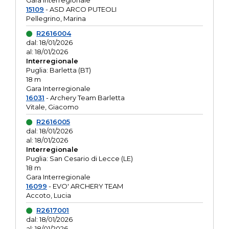
Gara interregionale
15109
- ASD ARCO PUTEOLI
Pellegrino, Marina
R2616004
dal: 18/01/2026
al: 18/01/2026
Interregionale
Puglia: Barletta (BT)
18 m
Gara Interregionale
16031
- Archery Team Barletta
Vitale, Giacomo
R2616005
dal: 18/01/2026
al: 18/01/2026
Interregionale
Puglia: San Cesario di Lecce (LE)
18 m
Gara Interregionale
16099
- EVO' ARCHERY TEAM
Accoto, Lucia
R2617001
dal: 18/01/2026
al: 18/01/2026