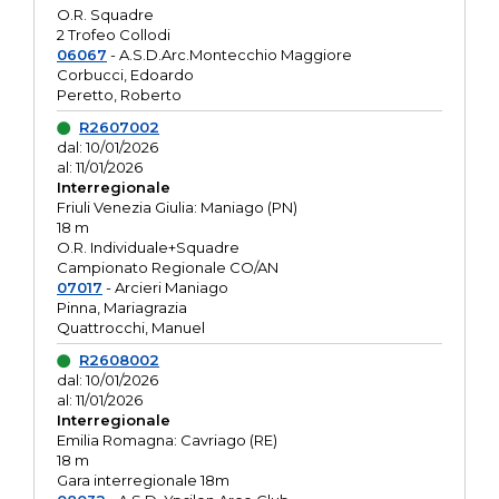
O.R. Squadre
2 Trofeo Collodi
06067
- A.S.D.Arc.Montecchio Maggiore
Corbucci, Edoardo
Peretto, Roberto
R2607002
dal: 10/01/2026
al: 11/01/2026
Interregionale
Friuli Venezia Giulia: Maniago (PN)
18 m
O.R. Individuale+Squadre
Campionato Regionale CO/AN
07017
- Arcieri Maniago
Pinna, Mariagrazia
Quattrocchi, Manuel
R2608002
dal: 10/01/2026
al: 11/01/2026
Interregionale
Emilia Romagna: Cavriago (RE)
18 m
Gara interregionale 18m