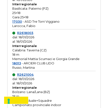
Interregionale
Basilicata: Paterno (PZ)
25+18
Gara 25+18
17030
- ASD Tre Torri Viggiano
Larocca, Fabio
R2618003
dal: 18/01/2026
al: 18/01/2026
Interregionale
Calabria: Taverna (CZ)
18 m
Memorial Mattia Scumaci e Giorgia Grande
18013
- ARCIERI CLUB LIDO
Russo, Martina
R2621004
dal: 18/01/2026
al: 18/01/2026
Interregionale
Bolzano: Lana/Lana (BZ)
18 m
O.R. Individuale+Squadre
Campionato provinciale indoor