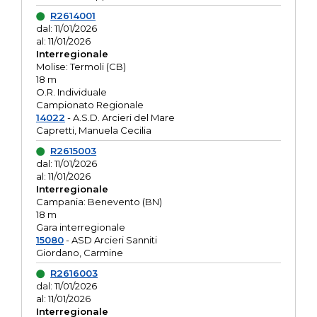
R2614001
dal: 11/01/2026
al: 11/01/2026
Interregionale
Molise: Termoli (CB)
18 m
O.R. Individuale
Campionato Regionale
14022
- A.S.D. Arcieri del Mare
Capretti, Manuela Cecilia
R2615003
dal: 11/01/2026
al: 11/01/2026
Interregionale
Campania: Benevento (BN)
18 m
Gara interregionale
15080
- ASD Arcieri Sanniti
Giordano, Carmine
R2616003
dal: 11/01/2026
al: 11/01/2026
Interregionale