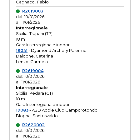
Cagnacci, Fabio
R2619003
dal: 10/01/2026
al: 11/01/2026
Interregionale
Sicilia: Trapani (TP)
18 m
Gara Interregionale indoor
19041
- Dyamond Archery Palermo
Daidone, Caterina
Lenzo, Carmela
R2619004
dal: 10/01/2026
al: 11/01/2026
Interregionale
Sicilia: Pedara (CT)
18 m
Gara Interregionale indoor
19083
- ASD Apple Club Camporotondo
Blogna, Santosvaldo
R2620002
dal: 10/01/2026
al: 11/01/2026