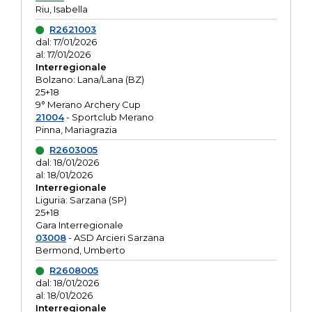
Riu, Isabella
R2621003
dal: 17/01/2026
al: 17/01/2026
Interregionale
Bolzano: Lana/Lana (BZ)
25+18
9° Merano Archery Cup
21004
- Sportclub Merano
Pinna, Mariagrazia
R2603005
dal: 18/01/2026
al: 18/01/2026
Interregionale
Liguria: Sarzana (SP)
25+18
Gara Interregionale
03008
- ASD Arcieri Sarzana
Bermond, Umberto
R2608005
dal: 18/01/2026
al: 18/01/2026
Interregionale