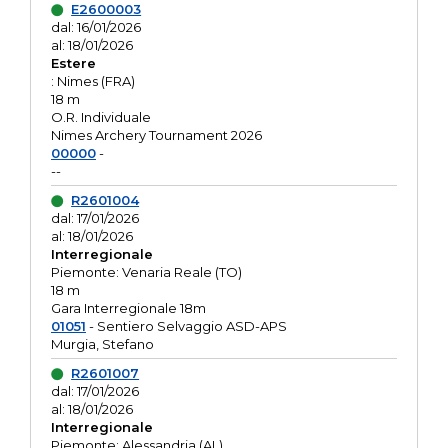
E2600003
dal: 16/01/2026
al: 18/01/2026
Estere
: Nimes (FRA)
18 m
O.R. Individuale
Nimes Archery Tournament 2026
00000
-
--
R2601004
dal: 17/01/2026
al: 18/01/2026
Interregionale
Piemonte: Venaria Reale (TO)
18 m
Gara Interregionale 18m
01051
- Sentiero Selvaggio ASD-APS
Murgia, Stefano
R2601007
dal: 17/01/2026
al: 18/01/2026
Interregionale
Piemonte: Alessandria (AL)