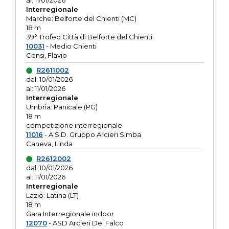
al: 11/01/2026
Interregionale
Marche: Belforte del Chienti (MC)
18 m
39° Trofeo Città di Belforte del Chienti.
10031
- Medio Chienti
Censi, Flavio
R2611002
dal: 10/01/2026
al: 11/01/2026
Interregionale
Umbria: Panicale (PG)
18 m
competizione interregionale
11016
- A.S.D. Gruppo Arcieri Simba
Caneva, Linda
R2612002
dal: 10/01/2026
al: 11/01/2026
Interregionale
Lazio: Latina (LT)
18 m
Gara Interregionale indoor
12070
- ASD Arcieri Del Falco