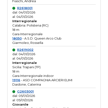
Fiaschi, Andrea
R2618001
dal: 04/01/2026
al: 04/01/2026
Interregionale
Calabria: Polistena (RC)
18 m
Gara Interregionale
18050
- A.S.D. Queen Arco Club
Giarmoleo, Rossella
R2619002
dal: 04/01/2026
al: 04/01/2026
Interregionale
Sicilia: Trapani (TP)
18 m
Gara Interregionale indoor
19116
- ASD COMPAGNIA ARCIERI ELIMI
Daidone, Caterina
G2603001
dal: 05/01/2026
al: 05/01/2026
Giovanile