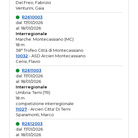
Del Freo, Fabrizio
Venturini, Gaia
R2610003
dal: 17/01/2026
al: 18/01/2026
Interregionale
Marche: Montecassiano (MC)
18 m
38° Trofeo Città di Montecassiano
10032
- ASD Arcieri Montecassiano
Censi, Flavio
R2611003
dal: 17/01/2026
al: 18/01/2026
Interregionale
Umbria: Terni (TR)
18 m
competizione interregionale
11027
- Arcieri Citta' Di Terni
Sparamonti, Marco
R2612003
dal: 17/01/2026
al: 18/01/2026