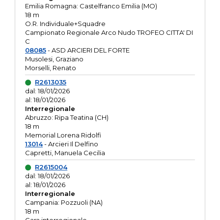
Emilia Romagna: Castelfranco Emilia (MO)
18 m
O.R. Individuale+Squadre
Campionato Regionale Arco Nudo TROFEO CITTA' DI
C
08085
- ASD ARCIERI DEL FORTE
Musolesi, Graziano
Morselli, Renato
R2613035
dal: 18/01/2026
al: 18/01/2026
Interregionale
Abruzzo: Ripa Teatina (CH)
18 m
Memorial Lorena Ridolfi
13014
- Arcieri Il Delfino
Capretti, Manuela Cecilia
R2615004
dal: 18/01/2026
al: 18/01/2026
Interregionale
Campania: Pozzuoli (NA)
18 m