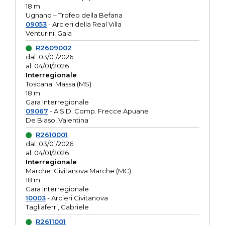
18 m
Ugnano – Trofeo della Befana
09053
- Arcieri della Real Villa
Venturini, Gaia
R2609002
dal: 03/01/2026
al: 04/01/2026
Interregionale
Toscana: Massa (MS)
18 m
Gara Interregionale
09067
- A.S.D. Comp. Frecce Apuane
De Biaso, Valentina
R2610001
dal: 03/01/2026
al: 04/01/2026
Interregionale
Marche: Civitanova Marche (MC)
18 m
Gara Interregionale
10003
- Arcieri Civitanova
Tagliaferri, Gabriele
R2611001