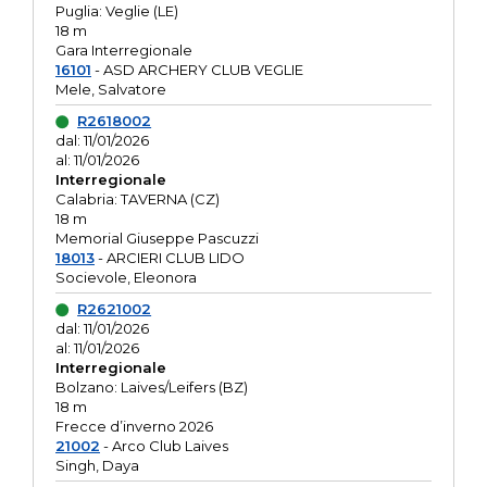
Puglia: Veglie (LE)
18 m
Gara Interregionale
16101
- ASD ARCHERY CLUB VEGLIE
Mele, Salvatore
R2618002
dal: 11/01/2026
al: 11/01/2026
Interregionale
Calabria: TAVERNA (CZ)
18 m
Memorial Giuseppe Pascuzzi
18013
- ARCIERI CLUB LIDO
Socievole, Eleonora
R2621002
dal: 11/01/2026
al: 11/01/2026
Interregionale
Bolzano: Laives/Leifers (BZ)
18 m
Frecce d’inverno 2026
21002
- Arco Club Laives
Singh, Daya