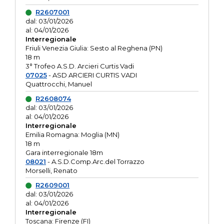
R2607001
dal: 03/01/2026
al: 04/01/2026
Interregionale
Friuli Venezia Giulia: Sesto al Reghena (PN)
18 m
3° Trofeo A.S.D. Arcieri Curtis Vadi
07025
- ASD ARCIERI CURTIS VADI
Quattrocchi, Manuel
R2608074
dal: 03/01/2026
al: 04/01/2026
Interregionale
Emilia Romagna: Moglia (MN)
18 m
Gara interregionale 18m
08021
- A.S.D.Comp.Arc.del Torrazzo
Morselli, Renato
R2609001
dal: 03/01/2026
al: 04/01/2026
Interregionale
Toscana: Firenze (FI)