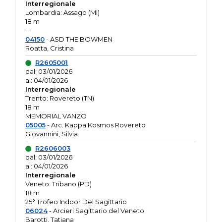
Interregionale
Lombardia: Assago (MI)
18 m
--
04150
- ASD THE BOWMEN
Roatta, Cristina
R2605001
dal: 03/01/2026
al: 04/01/2026
Interregionale
Trento: Rovereto (TN)
18 m
MEMORIAL VANZO
05005
- Arc. Kappa Kosmos Rovereto
Giovannini, Silvia
R2606003
dal: 03/01/2026
al: 04/01/2026
Interregionale
Veneto: Tribano (PD)
18 m
25° Trofeo Indoor Del Sagittario
06024
- Arcieri Sagittario del Veneto
Barotti, Tatiana