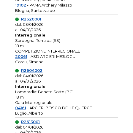
19102
- PAMA Archery Milazzo
Blogna, Santosvaldo
R2620001
dal: 03/01/2026
al: 04/01/2026
Interregionale
Sardegna: Torralba (SS)
18 m
COMPETIZIONE INTERREGIONALE
20061
- ASD ARCIERI MEJLOGU
Cossu, Simone
R2604002
dal: 04/01/2026
al: 04/01/2026
Interregionale
Lombardia: Bonate Sotto (BG)
18 m
Gara Interregionale
04161
- ARCIERI BOSCO DELLE QUERCE
Luglio, Alberto
R2613001
dal: 04/01/2026
al: 04/01/2026