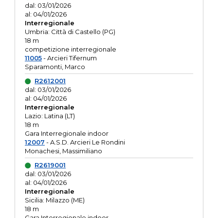
dal: 03/01/2026
al: 04/01/2026
Interregionale
Umbria: Città di Castello (PG)
18 m
competizione interregionale
11005
- Arcieri Tifernum
Sparamonti, Marco
R2612001
dal: 03/01/2026
al: 04/01/2026
Interregionale
Lazio: Latina (LT)
18 m
Gara Interregionale indoor
12007
- A.S.D. Arcieri Le Rondini
Monachesi, Massimiliano
R2619001
dal: 03/01/2026
al: 04/01/2026
Interregionale
Sicilia: Milazzo (ME)
18 m
Gara Interregionale indoor