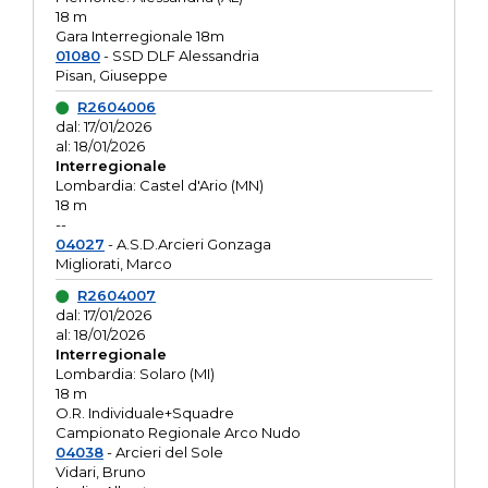
18 m
Gara Interregionale 18m
01080
- SSD DLF Alessandria
Pisan, Giuseppe
R2604006
dal: 17/01/2026
al: 18/01/2026
Interregionale
Lombardia: Castel d'Ario (MN)
18 m
--
04027
- A.S.D.Arcieri Gonzaga
Migliorati, Marco
R2604007
dal: 17/01/2026
al: 18/01/2026
Interregionale
Lombardia: Solaro (MI)
18 m
O.R. Individuale+Squadre
Campionato Regionale Arco Nudo
04038
- Arcieri del Sole
Vidari, Bruno