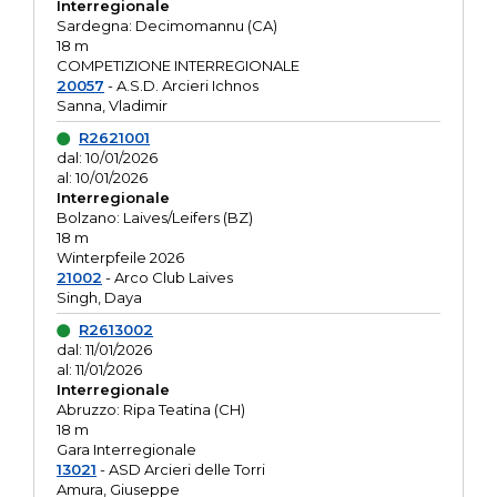
Interregionale
Sardegna: Decimomannu (CA)
18 m
COMPETIZIONE INTERREGIONALE
20057
- A.S.D. Arcieri Ichnos
Sanna, Vladimir
R2621001
dal: 10/01/2026
al: 10/01/2026
Interregionale
Bolzano: Laives/Leifers (BZ)
18 m
Winterpfeile 2026
21002
- Arco Club Laives
Singh, Daya
R2613002
dal: 11/01/2026
al: 11/01/2026
Interregionale
Abruzzo: Ripa Teatina (CH)
18 m
Gara Interregionale
13021
- ASD Arcieri delle Torri
Amura, Giuseppe