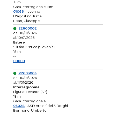
18 m
Gara Interregionale 18m
01066
- Iuvenilia
D'agostino, Katia
Pisan, Giuseppe
E2600002
dal: 10/01/2026
al: 10/01/2026
Estere
: Ilirska Bistrica (Slovenia)
18 m
--
00000
-
--
R2603003
dal: 10/01/2026
al: 11/01/2026
Interregionale
Liguria: Levanto (SP)
18 m
Gara Interregionale
03028
- ASD Arcieri dei 3 Borghi
Bermond, Umberto