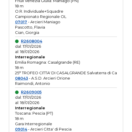
Friuli Venezia Giulia: Maniago (PN)
18 m
O.R. Individuale+Squadre
Campionato Regionale OL
07017
- Arcieri Maniago
Pascotto, Flavia
Cian, Giorgia
R2608004
dal: 17/01/2026
al: 18/01/2026
Interregionale
Emilia Romagna: Casalgrande (RE)
18 m
25° TROFEO CITTA' DI CASALGRANDE Salvaterra di Ca
08043
- A.S.D. Arcieri Orione
Raimondi, Antonio
R2609005
dal: 17/01/2026
al: 18/01/2026
Interregionale
Toscana: Pescia (PT)
18 m
Gara Interregionale
09014
- Arcieri Citta' di Pescia