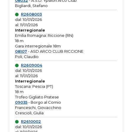
08032
- A.S.D. Ypsilon Arco Club
Bigliardi, Stefano
R2608003
dal: 10/01/2026
al: 11/01/2026
Interregionale
Emilia Romagna: Riccione (RN)
18 m
Gara interregionale 18m
08107
- ASD ARCO CLUB RICCIONE
Poli, Claudio
R2609004
dal: 10/01/2026
al: 11/01/2026
Interregionale
Toscana: Pescia (PT)
18 m
Trofeo Gigliato Pratese
09035
- Borgo al Cornio
Franceschi, Giovacchino
Crescioli, Giulia
R2610002
dal: 10/01/2026