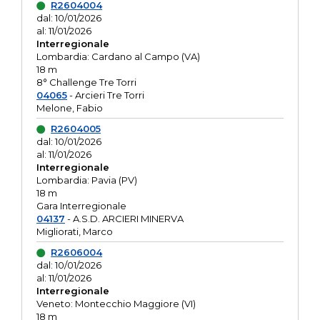
R2604004
dal: 10/01/2026
al: 11/01/2026
Interregionale
Lombardia: Cardano al Campo (VA)
18 m
8° Challenge Tre Torri
04065
- Arcieri Tre Torri
Melone, Fabio
R2604005
dal: 10/01/2026
al: 11/01/2026
Interregionale
Lombardia: Pavia (PV)
18 m
Gara Interregionale
04137
- A.S.D. ARCIERI MINERVA
Migliorati, Marco
R2606004
dal: 10/01/2026
al: 11/01/2026
Interregionale
Veneto: Montecchio Maggiore (VI)
18 m