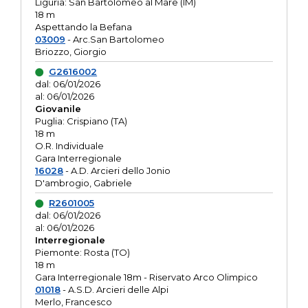
Liguria: San Bartolomeo al Mare (IM)
18 m
Aspettando la Befana
03009
- Arc.San Bartolomeo
Briozzo, Giorgio
G2616002
dal: 06/01/2026
al: 06/01/2026
Giovanile
Puglia: Crispiano (TA)
18 m
O.R. Individuale
Gara Interregionale
16028
- A.D. Arcieri dello Jonio
D'ambrogio, Gabriele
R2601005
dal: 06/01/2026
al: 06/01/2026
Interregionale
Piemonte: Rosta (TO)
18 m
Gara Interregionale 18m - Riservato Arco Olimpico
01018
- A.S.D. Arcieri delle Alpi
Merlo, Francesco