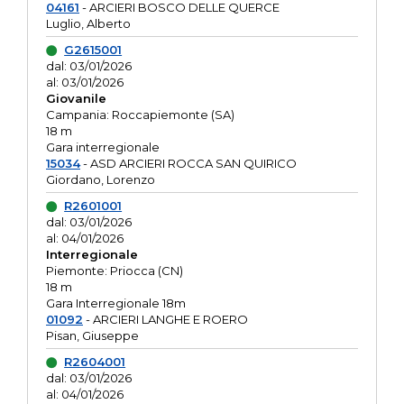
04161
- ARCIERI BOSCO DELLE QUERCE
Luglio, Alberto
G2615001
dal: 03/01/2026
al: 03/01/2026
Giovanile
Campania: Roccapiemonte (SA)
18 m
Gara interregionale
15034
- ASD ARCIERI ROCCA SAN QUIRICO
Giordano, Lorenzo
R2601001
dal: 03/01/2026
al: 04/01/2026
Interregionale
Piemonte: Priocca (CN)
18 m
Gara Interregionale 18m
01092
- ARCIERI LANGHE E ROERO
Pisan, Giuseppe
R2604001
dal: 03/01/2026
al: 04/01/2026