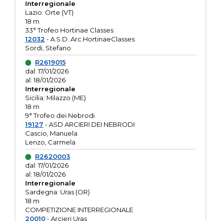
Interregionale
Lazio: Orte (VT)
18 m
33° Trofeo Hortinae Classes
12032
- A.S.D. Arc.HortinaeClasses
Sordi, Stefano
R2619015
dal: 17/01/2026
al: 18/01/2026
Interregionale
Sicilia: Milazzo (ME)
18 m
9° Trofeo dei Nebrodi
19127
- ASD ARCIERI DEI NEBRODI
Cascio, Manuela
Lenzo, Carmela
R2620003
dal: 17/01/2026
al: 18/01/2026
Interregionale
Sardegna: Uras (OR)
18 m
COMPETIZIONE INTERREGIONALE
20010
- Arcieri Uras