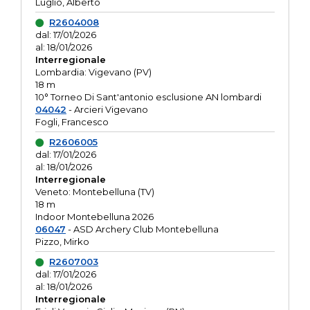
Luglio, Alberto
R2604008
dal: 17/01/2026
al: 18/01/2026
Interregionale
Lombardia: Vigevano (PV)
18 m
10° Torneo Di Sant'antonio esclusione AN lombardi
04042
- Arcieri Vigevano
Fogli, Francesco
R2606005
dal: 17/01/2026
al: 18/01/2026
Interregionale
Veneto: Montebelluna (TV)
18 m
Indoor Montebelluna 2026
06047
- ASD Archery Club Montebelluna
Pizzo, Mirko
R2607003
dal: 17/01/2026
al: 18/01/2026
Interregionale