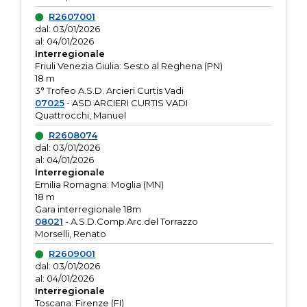
R2607001
dal: 03/01/2026
al: 04/01/2026
Interregionale
Friuli Venezia Giulia: Sesto al Reghena (PN)
18 m
3° Trofeo A.S.D. Arcieri Curtis Vadi
07025
- ASD ARCIERI CURTIS VADI
Quattrocchi, Manuel
R2608074
dal: 03/01/2026
al: 04/01/2026
Interregionale
Emilia Romagna: Moglia (MN)
18 m
Gara interregionale 18m
08021
- A.S.D.Comp.Arc.del Torrazzo
Morselli, Renato
R2609001
dal: 03/01/2026
al: 04/01/2026
Interregionale
Toscana: Firenze (FI)