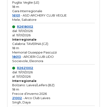
Puglia: Veglie (LE)
18 m
Gara Interregionale
16101
- ASD ARCHERY CLUB VEGLIE
Mele, Salvatore
R2618002
dal: 11/01/2026
al: 11/01/2026
Interregionale
Calabria: TAVERNA (CZ)
18 m
Memorial Giuseppe Pascuzzi
18013
- ARCIERI CLUB LIDO
Socievole, Eleonora
R2621002
dal: 11/01/2026
al: 11/01/2026
Interregionale
Bolzano: Laives/Leifers (BZ)
18 m
Frecce d’inverno 2026
21002
- Arco Club Laives
Singh, Daya