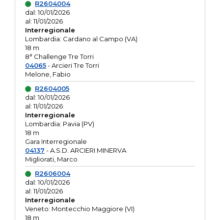
R2604004
dal: 10/01/2026
al: 11/01/2026
Interregionale
Lombardia: Cardano al Campo (VA)
18 m
8° Challenge Tre Torri
04065
- Arcieri Tre Torri
Melone, Fabio
R2604005
dal: 10/01/2026
al: 11/01/2026
Interregionale
Lombardia: Pavia (PV)
18 m
Gara Interregionale
04137
- A.S.D. ARCIERI MINERVA
Migliorati, Marco
R2606004
dal: 10/01/2026
al: 11/01/2026
Interregionale
Veneto: Montecchio Maggiore (VI)
18 m