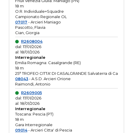
Friuli Venezia Giulia: Maniago (PN)
18 m
O.R. Individuale+Squadre
Campionato Regionale OL
07017
- Arcieri Maniago
Pascotto, Flavia
Cian, Giorgia
R2608004
dal: 17/01/2026
al: 18/01/2026
Interregionale
Emilia Romagna: Casalgrande (RE)
18 m
25° TROFEO CITTA' DI CASALGRANDE Salvaterra di Ca
08043
- A.S.D. Arcieri Orione
Raimondi, Antonio
R2609005
dal: 17/01/2026
al: 18/01/2026
Interregionale
Toscana: Pescia (PT)
18 m
Gara Interregionale
09014
- Arcieri Citta' di Pescia