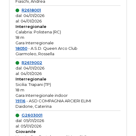
Fiaschi, Andrea
R2618001
dal: 04/01/2026
al: 04/01/2026
Interregionale
Calabria: Polistena (RC)
18 m
Gara Interregionale
18050
- A.S.D. Queen Arco Club
Giarmoleo, Rossella
R2619002
dal: 04/01/2026
al: 04/01/2026
Interregionale
Sicilia: Trapani (TP)
18 m
Gara Interregionale indoor
19116
- ASD COMPAGNIA ARCIERI ELIMI
Daidone, Caterina
G2603001
dal: 05/01/2026
al: 05/01/2026
Giovanile