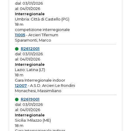
dal: 03/01/2026
al: 04/01/2026
Interregionale
Umbria: Città di Castello (PG)
18 m
competizione interregionale
11005
- Arcieri Tifernum
Sparamonti, Marco
R2612001
dal: 03/01/2026
al: 04/01/2026
Interregionale
Lazio: Latina (LT)
18 m
Gara Interregionale indoor
12007
- A.S.D. Arcieri Le Rondini
Monachesi, Massimiliano
R2619001
dal: 03/01/2026
al: 04/01/2026
Interregionale
Sicilia: Milazzo (ME)
18 m
Gara Interregionale indoor