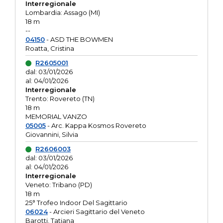
Interregionale
Lombardia: Assago (MI)
18 m
--
04150
- ASD THE BOWMEN
Roatta, Cristina
R2605001
dal: 03/01/2026
al: 04/01/2026
Interregionale
Trento: Rovereto (TN)
18 m
MEMORIAL VANZO
05005
- Arc. Kappa Kosmos Rovereto
Giovannini, Silvia
R2606003
dal: 03/01/2026
al: 04/01/2026
Interregionale
Veneto: Tribano (PD)
18 m
25° Trofeo Indoor Del Sagittario
06024
- Arcieri Sagittario del Veneto
Barotti, Tatiana