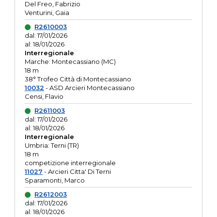
Del Freo, Fabrizio
Venturini, Gaia
R2610003
dal: 17/01/2026
al: 18/01/2026
Interregionale
Marche: Montecassiano (MC)
18 m
38° Trofeo Città di Montecassiano
10032
- ASD Arcieri Montecassiano
Censi, Flavio
R2611003
dal: 17/01/2026
al: 18/01/2026
Interregionale
Umbria: Terni (TR)
18 m
competizione interregionale
11027
- Arcieri Citta' Di Terni
Sparamonti, Marco
R2612003
dal: 17/01/2026
al: 18/01/2026