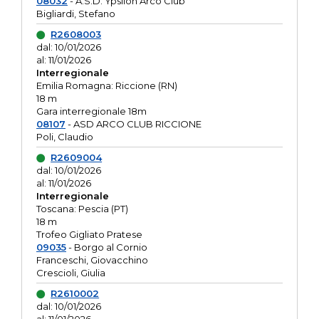
08032
- A.S.D. Ypsilon Arco Club
Bigliardi, Stefano
R2608003
dal: 10/01/2026
al: 11/01/2026
Interregionale
Emilia Romagna: Riccione (RN)
18 m
Gara interregionale 18m
08107
- ASD ARCO CLUB RICCIONE
Poli, Claudio
R2609004
dal: 10/01/2026
al: 11/01/2026
Interregionale
Toscana: Pescia (PT)
18 m
Trofeo Gigliato Pratese
09035
- Borgo al Cornio
Franceschi, Giovacchino
Crescioli, Giulia
R2610002
dal: 10/01/2026