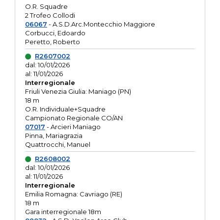
O.R. Squadre
2 Trofeo Collodi
06067
- A.S.D.Arc.Montecchio Maggiore
Corbucci, Edoardo
Peretto, Roberto
R2607002
dal: 10/01/2026
al: 11/01/2026
Interregionale
Friuli Venezia Giulia: Maniago (PN)
18 m
O.R. Individuale+Squadre
Campionato Regionale CO/AN
07017
- Arcieri Maniago
Pinna, Mariagrazia
Quattrocchi, Manuel
R2608002
dal: 10/01/2026
al: 11/01/2026
Interregionale
Emilia Romagna: Cavriago (RE)
18 m
Gara interregionale 18m