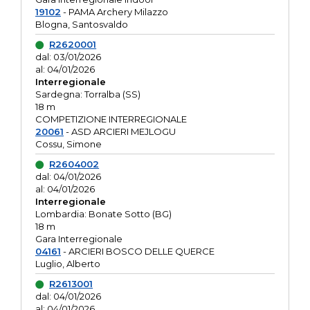
19102
- PAMA Archery Milazzo
Blogna, Santosvaldo
R2620001
dal: 03/01/2026
al: 04/01/2026
Interregionale
Sardegna: Torralba (SS)
18 m
COMPETIZIONE INTERREGIONALE
20061
- ASD ARCIERI MEJLOGU
Cossu, Simone
R2604002
dal: 04/01/2026
al: 04/01/2026
Interregionale
Lombardia: Bonate Sotto (BG)
18 m
Gara Interregionale
04161
- ARCIERI BOSCO DELLE QUERCE
Luglio, Alberto
R2613001
dal: 04/01/2026
al: 04/01/2026