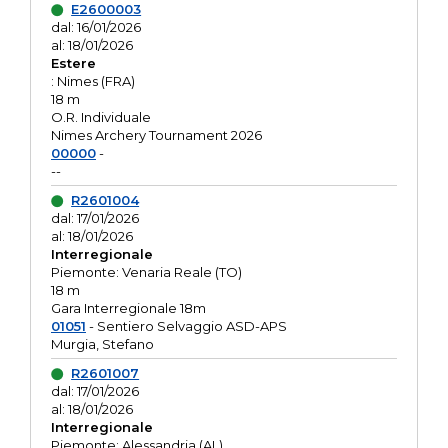
E2600003
dal: 16/01/2026
al: 18/01/2026
Estere
: Nimes (FRA)
18 m
O.R. Individuale
Nimes Archery Tournament 2026
00000
-
--
R2601004
dal: 17/01/2026
al: 18/01/2026
Interregionale
Piemonte: Venaria Reale (TO)
18 m
Gara Interregionale 18m
01051
- Sentiero Selvaggio ASD-APS
Murgia, Stefano
R2601007
dal: 17/01/2026
al: 18/01/2026
Interregionale
Piemonte: Alessandria (AL)