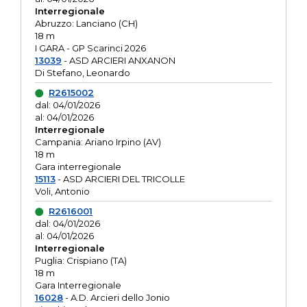
Interregionale
Abruzzo: Lanciano (CH)
18 m
I GARA - GP Scarinci 2026
13039
- ASD ARCIERI ANXANON
Di Stefano, Leonardo
R2615002
dal: 04/01/2026
al: 04/01/2026
Interregionale
Campania: Ariano Irpino (AV)
18 m
Gara interregionale
15113
- ASD ARCIERI DEL TRICOLLE
Voli, Antonio
R2616001
dal: 04/01/2026
al: 04/01/2026
Interregionale
Puglia: Crispiano (TA)
18 m
Gara Interregionale
16028
- A.D. Arcieri dello Jonio