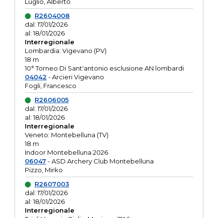
Luglio, Alberto
R2604008
dal: 17/01/2026
al: 18/01/2026
Interregionale
Lombardia: Vigevano (PV)
18 m
10° Torneo Di Sant'antonio esclusione AN lombardi
04042
- Arcieri Vigevano
Fogli, Francesco
R2606005
dal: 17/01/2026
al: 18/01/2026
Interregionale
Veneto: Montebelluna (TV)
18 m
Indoor Montebelluna 2026
06047
- ASD Archery Club Montebelluna
Pizzo, Mirko
R2607003
dal: 17/01/2026
al: 18/01/2026
Interregionale