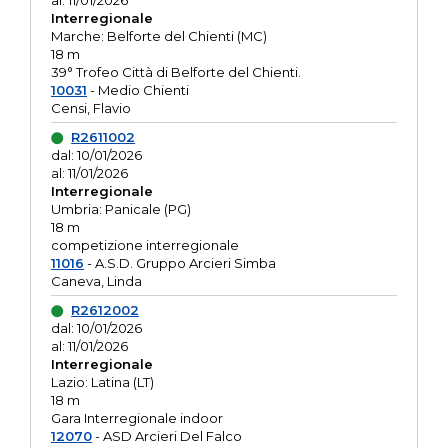
al: 11/01/2026
Interregionale
Marche: Belforte del Chienti (MC)
18 m
39° Trofeo Città di Belforte del Chienti.
10031
- Medio Chienti
Censi, Flavio
R2611002
dal: 10/01/2026
al: 11/01/2026
Interregionale
Umbria: Panicale (PG)
18 m
competizione interregionale
11016
- A.S.D. Gruppo Arcieri Simba
Caneva, Linda
R2612002
dal: 10/01/2026
al: 11/01/2026
Interregionale
Lazio: Latina (LT)
18 m
Gara Interregionale indoor
12070
- ASD Arcieri Del Falco