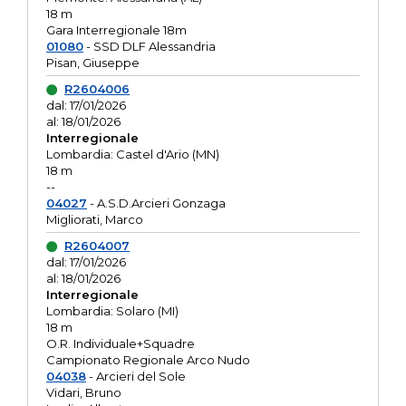
18 m
Gara Interregionale 18m
01080
- SSD DLF Alessandria
Pisan, Giuseppe
R2604006
dal: 17/01/2026
al: 18/01/2026
Interregionale
Lombardia: Castel d'Ario (MN)
18 m
--
04027
- A.S.D.Arcieri Gonzaga
Migliorati, Marco
R2604007
dal: 17/01/2026
al: 18/01/2026
Interregionale
Lombardia: Solaro (MI)
18 m
O.R. Individuale+Squadre
Campionato Regionale Arco Nudo
04038
- Arcieri del Sole
Vidari, Bruno