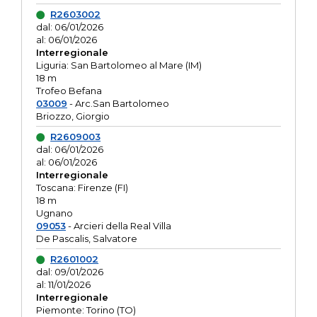
R2603002
dal: 06/01/2026
al: 06/01/2026
Interregionale
Liguria: San Bartolomeo al Mare (IM)
18 m
Trofeo Befana
03009
- Arc.San Bartolomeo
Briozzo, Giorgio
R2609003
dal: 06/01/2026
al: 06/01/2026
Interregionale
Toscana: Firenze (FI)
18 m
Ugnano
09053
- Arcieri della Real Villa
De Pascalis, Salvatore
R2601002
dal: 09/01/2026
al: 11/01/2026
Interregionale
Piemonte: Torino (TO)