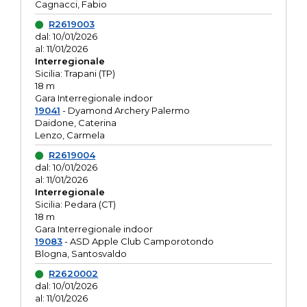
Cagnacci, Fabio
R2619003
dal: 10/01/2026
al: 11/01/2026
Interregionale
Sicilia: Trapani (TP)
18 m
Gara Interregionale indoor
19041
- Dyamond Archery Palermo
Daidone, Caterina
Lenzo, Carmela
R2619004
dal: 10/01/2026
al: 11/01/2026
Interregionale
Sicilia: Pedara (CT)
18 m
Gara Interregionale indoor
19083
- ASD Apple Club Camporotondo
Blogna, Santosvaldo
R2620002
dal: 10/01/2026
al: 11/01/2026