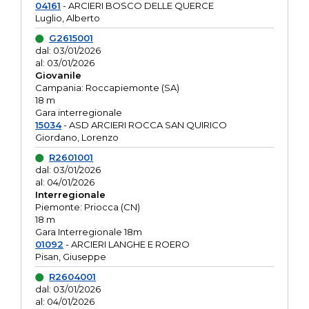
04161
- ARCIERI BOSCO DELLE QUERCE
Luglio, Alberto
G2615001
dal: 03/01/2026
al: 03/01/2026
Giovanile
Campania: Roccapiemonte (SA)
18 m
Gara interregionale
15034
- ASD ARCIERI ROCCA SAN QUIRICO
Giordano, Lorenzo
R2601001
dal: 03/01/2026
al: 04/01/2026
Interregionale
Piemonte: Priocca (CN)
18 m
Gara Interregionale 18m
01092
- ARCIERI LANGHE E ROERO
Pisan, Giuseppe
R2604001
dal: 03/01/2026
al: 04/01/2026