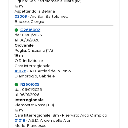
Liguria: San Bartolomeo al Mare (IM)
18 m
Aspettando la Befana
03009
- Arc.San Bartolomeo
Briozzo, Giorgio
G2616002
dal: 06/01/2026
al: 06/01/2026
Giovanile
Puglia: Crispiano (TA)
18 m
O.R. Individuale
Gara Interregionale
16028
- A.D. Arcieri dello Jonio
D'ambrogio, Gabriele
R2601005
dal: 06/01/2026
al: 06/01/2026
Interregionale
Piemonte: Rosta (TO)
18 m
Gara Interregionale 18m - Riservato Arco Olimpico
01018
- A.S.D. Arcieri delle Alpi
Merlo, Francesco