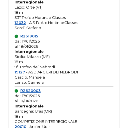
Interregionale
Lazio: Orte (VT)
18 m
33° Trofeo Hortinae Classes
12032
- A.S.D. Arc.HortinaeClasses
Sordi, Stefano
R2619015
dal: 17/01/2026
al: 18/01/2026
Interregionale
Sicilia: Milazzo (ME)
18 m
9° Trofeo dei Nebrodi
19127
- ASD ARCIERI DEI NEBRODI
Cascio, Manuela
Lenzo, Carmela
R2620003
dal: 17/01/2026
al: 18/01/2026
Interregionale
Sardegna: Uras (OR)
18 m
COMPETIZIONE INTERREGIONALE
20010
- Arcieri Uras