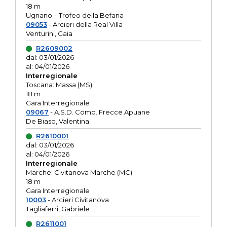
18 m
Ugnano – Trofeo della Befana
09053
- Arcieri della Real Villa
Venturini, Gaia
R2609002
dal: 03/01/2026
al: 04/01/2026
Interregionale
Toscana: Massa (MS)
18 m
Gara Interregionale
09067
- A.S.D. Comp. Frecce Apuane
De Biaso, Valentina
R2610001
dal: 03/01/2026
al: 04/01/2026
Interregionale
Marche: Civitanova Marche (MC)
18 m
Gara Interregionale
10003
- Arcieri Civitanova
Tagliaferri, Gabriele
R2611001