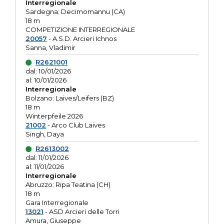
Interregionale
Sardegna: Decimomannu (CA)
18 m
COMPETIZIONE INTERREGIONALE
20057
- A.S.D. Arcieri Ichnos
Sanna, Vladimir
R2621001
dal: 10/01/2026
al: 10/01/2026
Interregionale
Bolzano: Laives/Leifers (BZ)
18 m
Winterpfeile 2026
21002
- Arco Club Laives
Singh, Daya
R2613002
dal: 11/01/2026
al: 11/01/2026
Interregionale
Abruzzo: Ripa Teatina (CH)
18 m
Gara Interregionale
13021
- ASD Arcieri delle Torri
Amura, Giuseppe