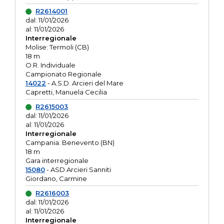
R2614001
dal: 11/01/2026
al: 11/01/2026
Interregionale
Molise: Termoli (CB)
18 m
O.R. Individuale
Campionato Regionale
14022
- A.S.D. Arcieri del Mare
Capretti, Manuela Cecilia
R2615003
dal: 11/01/2026
al: 11/01/2026
Interregionale
Campania: Benevento (BN)
18 m
Gara interregionale
15080
- ASD Arcieri Sanniti
Giordano, Carmine
R2616003
dal: 11/01/2026
al: 11/01/2026
Interregionale