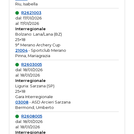
Riu, Isabella
R2621003
dal: 17/01/2026
al: 17/01/2026
Interregionale
Bolzano: Lana/Lana (BZ)
25+18
9° Merano Archery Cup
21004
- Sportclub Merano
Pinna, Mariagrazia
R2603005
dal: 18/01/2026
al: 18/01/2026
Interregionale
Liguria: Sarzana (SP)
25+18
Gara Interregionale
03008
- ASD Arcieri Sarzana
Bermond, Umberto
R2608005
dal: 18/01/2026
al: 18/01/2026
Interregionale