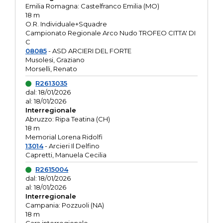
Emilia Romagna: Castelfranco Emilia (MO)
18 m
O.R. Individuale+Squadre
Campionato Regionale Arco Nudo TROFEO CITTA' DI
C
08085
- ASD ARCIERI DEL FORTE
Musolesi, Graziano
Morselli, Renato
R2613035
dal: 18/01/2026
al: 18/01/2026
Interregionale
Abruzzo: Ripa Teatina (CH)
18 m
Memorial Lorena Ridolfi
13014
- Arcieri Il Delfino
Capretti, Manuela Cecilia
R2615004
dal: 18/01/2026
al: 18/01/2026
Interregionale
Campania: Pozzuoli (NA)
18 m