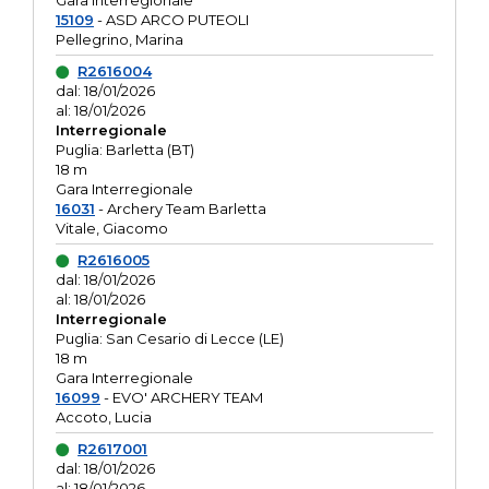
Gara interregionale
15109
- ASD ARCO PUTEOLI
Pellegrino, Marina
R2616004
dal: 18/01/2026
al: 18/01/2026
Interregionale
Puglia: Barletta (BT)
18 m
Gara Interregionale
16031
- Archery Team Barletta
Vitale, Giacomo
R2616005
dal: 18/01/2026
al: 18/01/2026
Interregionale
Puglia: San Cesario di Lecce (LE)
18 m
Gara Interregionale
16099
- EVO' ARCHERY TEAM
Accoto, Lucia
R2617001
dal: 18/01/2026
al: 18/01/2026