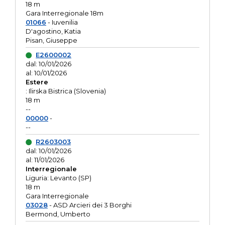
18 m
Gara Interregionale 18m
01066
- Iuvenilia
D'agostino, Katia
Pisan, Giuseppe
E2600002
dal: 10/01/2026
al: 10/01/2026
Estere
: Ilirska Bistrica (Slovenia)
18 m
--
00000
-
--
R2603003
dal: 10/01/2026
al: 11/01/2026
Interregionale
Liguria: Levanto (SP)
18 m
Gara Interregionale
03028
- ASD Arcieri dei 3 Borghi
Bermond, Umberto