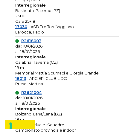
Interregionale
Basilicata: Paterno (PZ)
25+18
Gara 25+18
17030
- ASD Tre Torri Viggiano
Larocca, Fabio
R2618003
dal: 18/01/2026
al: 18/01/2026
Interregionale
Calabria: Taverna (CZ)
18 m
Memorial Mattia Scumaci e Giorgia Grande
18013
- ARCIERI CLUB LIDO
Russo, Martina
R2621004
dal: 18/01/2026
al: 18/01/2026
Interregionale
Bolzano: Lana/Lana (BZ)
18 m
O.R. Individuale+Squadre
Campionato provinciale indoor