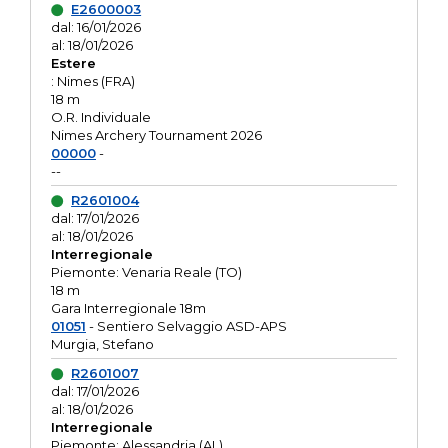
E2600003
dal: 16/01/2026
al: 18/01/2026
Estere
: Nimes (FRA)
18 m
O.R. Individuale
Nimes Archery Tournament 2026
00000
-
--
R2601004
dal: 17/01/2026
al: 18/01/2026
Interregionale
Piemonte: Venaria Reale (TO)
18 m
Gara Interregionale 18m
01051
- Sentiero Selvaggio ASD-APS
Murgia, Stefano
R2601007
dal: 17/01/2026
al: 18/01/2026
Interregionale
Piemonte: Alessandria (AL)