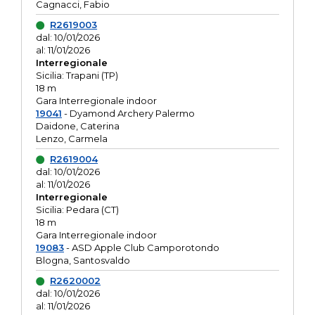
Cagnacci, Fabio
R2619003
dal: 10/01/2026
al: 11/01/2026
Interregionale
Sicilia: Trapani (TP)
18 m
Gara Interregionale indoor
19041
- Dyamond Archery Palermo
Daidone, Caterina
Lenzo, Carmela
R2619004
dal: 10/01/2026
al: 11/01/2026
Interregionale
Sicilia: Pedara (CT)
18 m
Gara Interregionale indoor
19083
- ASD Apple Club Camporotondo
Blogna, Santosvaldo
R2620002
dal: 10/01/2026
al: 11/01/2026