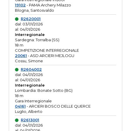
19102
- PAMA Archery Milazzo
Blogna, Santosvaldo
R2620001
dal: 03/01/2026
al: 04/01/2026
Interregionale
Sardegna: Torralba (SS)
18 m
COMPETIZIONE INTERREGIONALE
20061
- ASD ARCIERI MEJLOGU
Cossu, Simone
R2604002
dal: 04/01/2026
al: 04/01/2026
Interregionale
Lombardia: Bonate Sotto (BG)
18 m
Gara Interregionale
04161
- ARCIERI BOSCO DELLE QUERCE
Luglio, Alberto
R2613001
dal: 04/01/2026
al: 04/01/2026