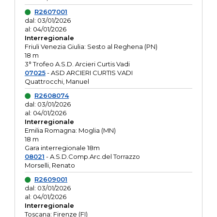
R2607001
dal: 03/01/2026
al: 04/01/2026
Interregionale
Friuli Venezia Giulia: Sesto al Reghena (PN)
18 m
3° Trofeo A.S.D. Arcieri Curtis Vadi
07025
- ASD ARCIERI CURTIS VADI
Quattrocchi, Manuel
R2608074
dal: 03/01/2026
al: 04/01/2026
Interregionale
Emilia Romagna: Moglia (MN)
18 m
Gara interregionale 18m
08021
- A.S.D.Comp.Arc.del Torrazzo
Morselli, Renato
R2609001
dal: 03/01/2026
al: 04/01/2026
Interregionale
Toscana: Firenze (FI)