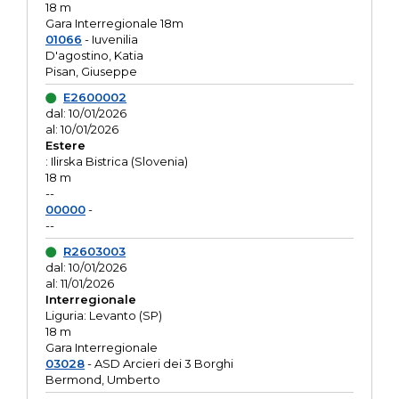
18 m
Gara Interregionale 18m
01066
- Iuvenilia
D'agostino, Katia
Pisan, Giuseppe
E2600002
dal: 10/01/2026
al: 10/01/2026
Estere
: Ilirska Bistrica (Slovenia)
18 m
--
00000
-
--
R2603003
dal: 10/01/2026
al: 11/01/2026
Interregionale
Liguria: Levanto (SP)
18 m
Gara Interregionale
03028
- ASD Arcieri dei 3 Borghi
Bermond, Umberto