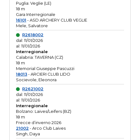
Puglia: Veglie (LE)
18 m
Gara Interregionale
16101
- ASD ARCHERY CLUB VEGLIE
Mele, Salvatore
R2618002
dal: 11/01/2026
al: 11/01/2026
Interregionale
Calabria: TAVERNA (CZ)
18 m
Memorial Giuseppe Pascuzzi
18013
- ARCIERI CLUB LIDO
Socievole, Eleonora
R2621002
dal: 11/01/2026
al: 11/01/2026
Interregionale
Bolzano: Laives/Leifers (BZ)
18 m
Frecce d’inverno 2026
21002
- Arco Club Laives
Singh, Daya