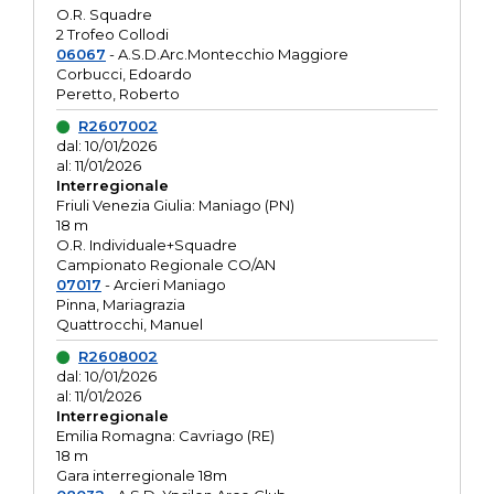
O.R. Squadre
2 Trofeo Collodi
06067
- A.S.D.Arc.Montecchio Maggiore
Corbucci, Edoardo
Peretto, Roberto
R2607002
dal: 10/01/2026
al: 11/01/2026
Interregionale
Friuli Venezia Giulia: Maniago (PN)
18 m
O.R. Individuale+Squadre
Campionato Regionale CO/AN
07017
- Arcieri Maniago
Pinna, Mariagrazia
Quattrocchi, Manuel
R2608002
dal: 10/01/2026
al: 11/01/2026
Interregionale
Emilia Romagna: Cavriago (RE)
18 m
Gara interregionale 18m