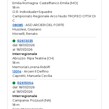
Emilia Romagna: Castelfranco Emilia (MO)
18 m
O.R. Individuale+Squadre
Campionato Regionale Arco Nudo TROFEO CITTA' DI
C
08085
- ASD ARCIERI DEL FORTE
Musolesi, Graziano
Morselli, Renato
R2613035
dal: 18/01/2026
al: 18/01/2026
Interregionale
Abruzzo: Ripa Teatina (CH)
18 m
Memorial Lorena Ridolfi
13014
- Arcieri Il Delfino
Capretti, Manuela Cecilia
R2615004
dal: 18/01/2026
al: 18/01/2026
Interregionale
Campania: Pozzuoli (NA)
18 m