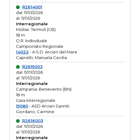
R2614001
dal: 11/01/2026
al: 11/01/2026
Interregionale
Molise: Termoli (CB)
18 m
O.R. Individuale
Campionato Regionale
14022
- A.S.D. Arcieri del Mare
Capretti, Manuela Cecilia
R2615003
dal: 11/01/2026
al: 11/01/2026
Interregionale
Campania: Benevento (BN)
18 m
Gara interregionale
15080
- ASD Arcieri Sanniti
Giordano, Carmine
R2616003
dal: 11/01/2026
al: 11/01/2026
Interregionale