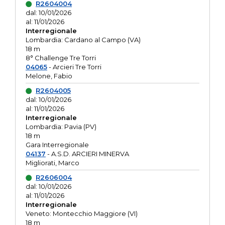
R2604004
dal: 10/01/2026
al: 11/01/2026
Interregionale
Lombardia: Cardano al Campo (VA)
18 m
8° Challenge Tre Torri
04065
- Arcieri Tre Torri
Melone, Fabio
R2604005
dal: 10/01/2026
al: 11/01/2026
Interregionale
Lombardia: Pavia (PV)
18 m
Gara Interregionale
04137
- A.S.D. ARCIERI MINERVA
Migliorati, Marco
R2606004
dal: 10/01/2026
al: 11/01/2026
Interregionale
Veneto: Montecchio Maggiore (VI)
18 m