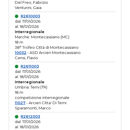
Del Freo, Fabrizio
Venturini, Gaia
R2610003
dal: 17/01/2026
al: 18/01/2026
Interregionale
Marche: Montecassiano (MC)
18 m
38° Trofeo Città di Montecassiano
10032
- ASD Arcieri Montecassiano
Censi, Flavio
R2611003
dal: 17/01/2026
al: 18/01/2026
Interregionale
Umbria: Terni (TR)
18 m
competizione interregionale
11027
- Arcieri Citta' Di Terni
Sparamonti, Marco
R2612003
dal: 17/01/2026
al: 18/01/2026