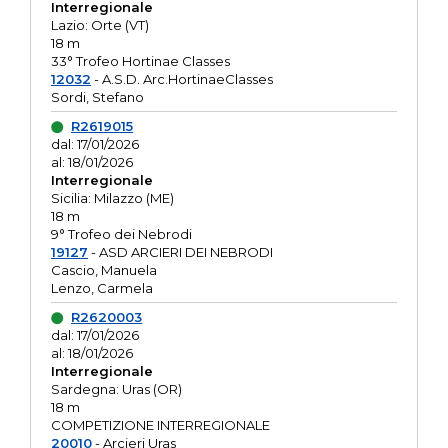
Interregionale
Lazio: Orte (VT)
18 m
33° Trofeo Hortinae Classes
12032
- A.S.D. Arc.HortinaeClasses
Sordi, Stefano
R2619015
dal: 17/01/2026
al: 18/01/2026
Interregionale
Sicilia: Milazzo (ME)
18 m
9° Trofeo dei Nebrodi
19127
- ASD ARCIERI DEI NEBRODI
Cascio, Manuela
Lenzo, Carmela
R2620003
dal: 17/01/2026
al: 18/01/2026
Interregionale
Sardegna: Uras (OR)
18 m
COMPETIZIONE INTERREGIONALE
20010
- Arcieri Uras