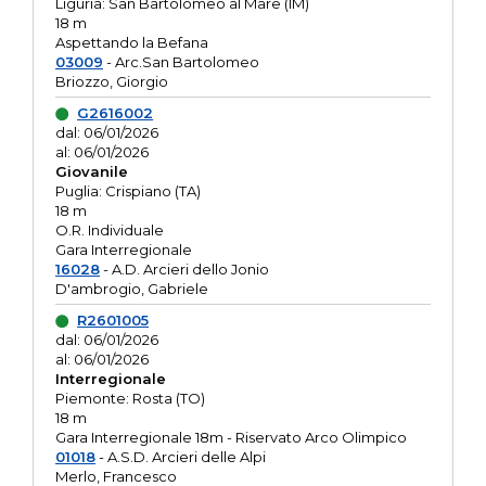
Liguria: San Bartolomeo al Mare (IM)
18 m
Aspettando la Befana
03009
- Arc.San Bartolomeo
Briozzo, Giorgio
G2616002
dal: 06/01/2026
al: 06/01/2026
Giovanile
Puglia: Crispiano (TA)
18 m
O.R. Individuale
Gara Interregionale
16028
- A.D. Arcieri dello Jonio
D'ambrogio, Gabriele
R2601005
dal: 06/01/2026
al: 06/01/2026
Interregionale
Piemonte: Rosta (TO)
18 m
Gara Interregionale 18m - Riservato Arco Olimpico
01018
- A.S.D. Arcieri delle Alpi
Merlo, Francesco