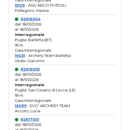
Gara interregionale
15109
- ASD ARCO PUTEOLI
Pellegrino, Marina
R2616004
dal: 18/01/2026
al: 18/01/2026
Interregionale
Puglia: Barletta (BT)
18 m
Gara Interregionale
16031
- Archery Team Barletta
Vitale, Giacomo
R2616005
dal: 18/01/2026
al: 18/01/2026
Interregionale
Puglia: San Cesario di Lecce (LE)
18 m
Gara Interregionale
16099
- EVO' ARCHERY TEAM
Accoto, Lucia
R2617001
dal: 18/01/2026
al: 18/01/2026