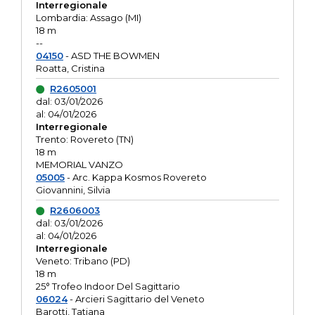
Interregionale
Lombardia: Assago (MI)
18 m
--
04150
- ASD THE BOWMEN
Roatta, Cristina
R2605001
dal: 03/01/2026
al: 04/01/2026
Interregionale
Trento: Rovereto (TN)
18 m
MEMORIAL VANZO
05005
- Arc. Kappa Kosmos Rovereto
Giovannini, Silvia
R2606003
dal: 03/01/2026
al: 04/01/2026
Interregionale
Veneto: Tribano (PD)
18 m
25° Trofeo Indoor Del Sagittario
06024
- Arcieri Sagittario del Veneto
Barotti, Tatiana