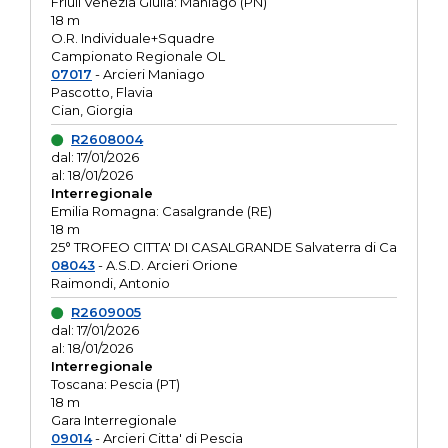
Friuli Venezia Giulia: Maniago (PN)
18 m
O.R. Individuale+Squadre
Campionato Regionale OL
07017
- Arcieri Maniago
Pascotto, Flavia
Cian, Giorgia
R2608004
dal: 17/01/2026
al: 18/01/2026
Interregionale
Emilia Romagna: Casalgrande (RE)
18 m
25° TROFEO CITTA' DI CASALGRANDE Salvaterra di Ca
08043
- A.S.D. Arcieri Orione
Raimondi, Antonio
R2609005
dal: 17/01/2026
al: 18/01/2026
Interregionale
Toscana: Pescia (PT)
18 m
Gara Interregionale
09014
- Arcieri Citta' di Pescia