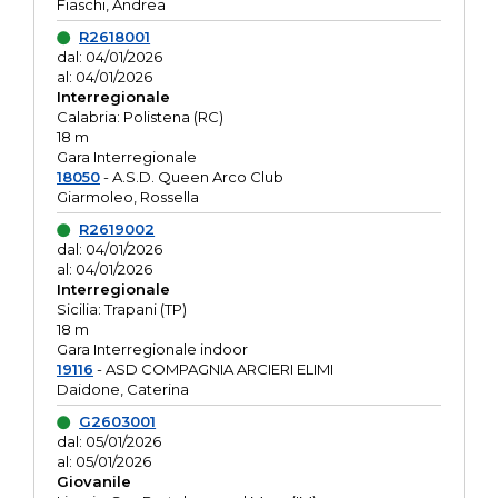
Fiaschi, Andrea
R2618001
dal: 04/01/2026
al: 04/01/2026
Interregionale
Calabria: Polistena (RC)
18 m
Gara Interregionale
18050
- A.S.D. Queen Arco Club
Giarmoleo, Rossella
R2619002
dal: 04/01/2026
al: 04/01/2026
Interregionale
Sicilia: Trapani (TP)
18 m
Gara Interregionale indoor
19116
- ASD COMPAGNIA ARCIERI ELIMI
Daidone, Caterina
G2603001
dal: 05/01/2026
al: 05/01/2026
Giovanile