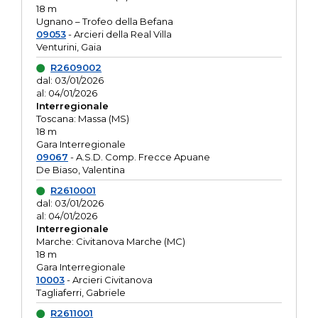
18 m
Ugnano – Trofeo della Befana
09053
- Arcieri della Real Villa
Venturini, Gaia
R2609002
dal: 03/01/2026
al: 04/01/2026
Interregionale
Toscana: Massa (MS)
18 m
Gara Interregionale
09067
- A.S.D. Comp. Frecce Apuane
De Biaso, Valentina
R2610001
dal: 03/01/2026
al: 04/01/2026
Interregionale
Marche: Civitanova Marche (MC)
18 m
Gara Interregionale
10003
- Arcieri Civitanova
Tagliaferri, Gabriele
R2611001