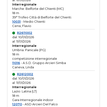
al: 11/01/2026
Interregionale
Marche: Belforte del Chienti (MC)
18 m
39° Trofeo Città di Belforte del Chienti.
10031
- Medio Chienti
Censi, Flavio
R2611002
dal: 10/01/2026
al: 11/01/2026
Interregionale
Umbria: Panicale (PG)
18 m
competizione interregionale
11016
- A.S.D. Gruppo Arcieri Simba
Caneva, Linda
R2612002
dal: 10/01/2026
al: 11/01/2026
Interregionale
Lazio: Latina (LT)
18 m
Gara Interregionale indoor
12070
- ASD Arcieri Del Falco