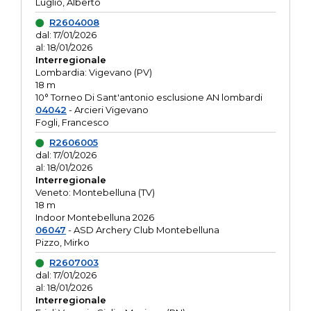
Luglio, Alberto
R2604008
dal: 17/01/2026
al: 18/01/2026
Interregionale
Lombardia: Vigevano (PV)
18 m
10° Torneo Di Sant'antonio esclusione AN lombardi
04042
- Arcieri Vigevano
Fogli, Francesco
R2606005
dal: 17/01/2026
al: 18/01/2026
Interregionale
Veneto: Montebelluna (TV)
18 m
Indoor Montebelluna 2026
06047
- ASD Archery Club Montebelluna
Pizzo, Mirko
R2607003
dal: 17/01/2026
al: 18/01/2026
Interregionale