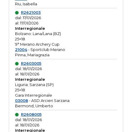
Riu, Isabella
R2621003
dal: 17/01/2026
al: 17/01/2026
Interregionale
Bolzano: Lana/Lana (BZ)
25+18
9° Merano Archery Cup
21004
- Sportclub Merano
Pinna, Mariagrazia
R2603005
dal: 18/01/2026
al: 18/01/2026
Interregionale
Liguria: Sarzana (SP)
25+18
Gara Interregionale
03008
- ASD Arcieri Sarzana
Bermond, Umberto
R2608005
dal: 18/01/2026
al: 18/01/2026
Interregionale