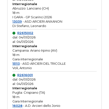
Interregionale
Abruzzo: Lanciano (CH)
18 m
I GARA - GP Scarinci 2026
13039
- ASD ARCIERI ANXANON
Di Stefano, Leonardo
R2615002
dal: 04/01/2026
al: 04/01/2026
Interregionale
Campania: Ariano Irpino (AV)
18 m
Gara interregionale
15113
- ASD ARCIERI DEL TRICOLLE
Voli, Antonio
R2616001
dal: 04/01/2026
al: 04/01/2026
Interregionale
Puglia: Crispiano (TA)
18 m
Gara Interregionale
16028
- A.D. Arcieri dello Jonio