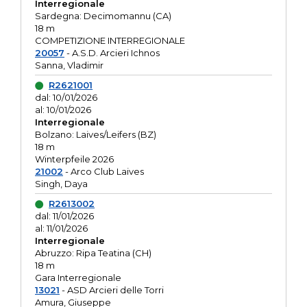
Interregionale
Sardegna: Decimomannu (CA)
18 m
COMPETIZIONE INTERREGIONALE
20057
- A.S.D. Arcieri Ichnos
Sanna, Vladimir
R2621001
dal: 10/01/2026
al: 10/01/2026
Interregionale
Bolzano: Laives/Leifers (BZ)
18 m
Winterpfeile 2026
21002
- Arco Club Laives
Singh, Daya
R2613002
dal: 11/01/2026
al: 11/01/2026
Interregionale
Abruzzo: Ripa Teatina (CH)
18 m
Gara Interregionale
13021
- ASD Arcieri delle Torri
Amura, Giuseppe