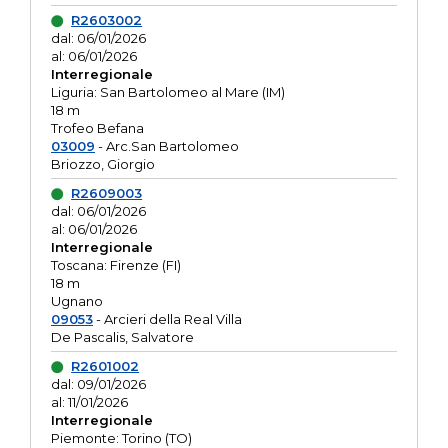
R2603002
dal: 06/01/2026
al: 06/01/2026
Interregionale
Liguria: San Bartolomeo al Mare (IM)
18 m
Trofeo Befana
03009
- Arc.San Bartolomeo
Briozzo, Giorgio
R2609003
dal: 06/01/2026
al: 06/01/2026
Interregionale
Toscana: Firenze (FI)
18 m
Ugnano
09053
- Arcieri della Real Villa
De Pascalis, Salvatore
R2601002
dal: 09/01/2026
al: 11/01/2026
Interregionale
Piemonte: Torino (TO)