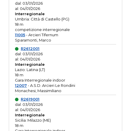
dal: 03/01/2026
al: 04/01/2026
Interregionale
Umbria: Città di Castello (PG)
18 m
competizione interregionale
11005
- Arcieri Tifernum
Sparamonti, Marco
R2612001
dal: 03/01/2026
al: 04/01/2026
Interregionale
Lazio: Latina (LT)
18 m
Gara Interregionale indoor
12007
- A.S.D. Arcieri Le Rondini
Monachesi, Massimiliano
R2619001
dal: 03/01/2026
al: 04/01/2026
Interregionale
Sicilia: Milazzo (ME)
18 m
Gara Interregionale indoor