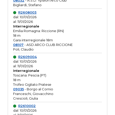
08032
- A.S.D. Ypsilon Arco Club
Bigliardi, Stefano
R2608003
dal: 10/01/2026
al: 11/01/2026
Interregionale
Emilia Romagna: Riccione (RN)
18 m
Gara interregionale 18m
08107
- ASD ARCO CLUB RICCIONE
Poli, Claudio
R2609004
dal: 10/01/2026
al: 11/01/2026
Interregionale
Toscana: Pescia (PT)
18 m
Trofeo Gigliato Pratese
09035
- Borgo al Cornio
Franceschi, Giovacchino
Crescioli, Giulia
R2610002
dal: 10/01/2026