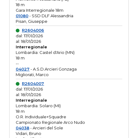
18 m
Gara Interregionale 18m
01080
- SSD DLF Alessandria
Pisan, Giuseppe
R2604006
dal: 17/01/2026
al: 18/01/2026
Interregionale
Lombardia: Castel d'Ario (MN)
18 m
--
04027
- A.S.D.Arcieri Gonzaga
Migliorati, Marco
R2604007
dal: 17/01/2026
al: 18/01/2026
Interregionale
Lombardia: Solaro (MI)
18 m
O.R. Individuale+Squadre
Campionato Regionale Arco Nudo
04038
- Arcieri del Sole
Vidari, Bruno