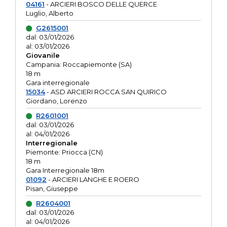
04161
- ARCIERI BOSCO DELLE QUERCE
Luglio, Alberto
G2615001
dal: 03/01/2026
al: 03/01/2026
Giovanile
Campania: Roccapiemonte (SA)
18 m
Gara interregionale
15034
- ASD ARCIERI ROCCA SAN QUIRICO
Giordano, Lorenzo
R2601001
dal: 03/01/2026
al: 04/01/2026
Interregionale
Piemonte: Priocca (CN)
18 m
Gara Interregionale 18m
01092
- ARCIERI LANGHE E ROERO
Pisan, Giuseppe
R2604001
dal: 03/01/2026
al: 04/01/2026