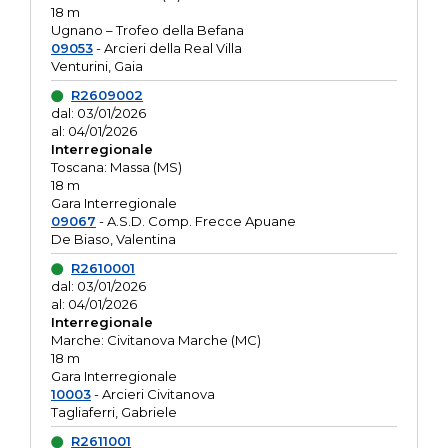
18 m
Ugnano – Trofeo della Befana
09053
- Arcieri della Real Villa
Venturini, Gaia
R2609002
dal: 03/01/2026
al: 04/01/2026
Interregionale
Toscana: Massa (MS)
18 m
Gara Interregionale
09067
- A.S.D. Comp. Frecce Apuane
De Biaso, Valentina
R2610001
dal: 03/01/2026
al: 04/01/2026
Interregionale
Marche: Civitanova Marche (MC)
18 m
Gara Interregionale
10003
- Arcieri Civitanova
Tagliaferri, Gabriele
R2611001