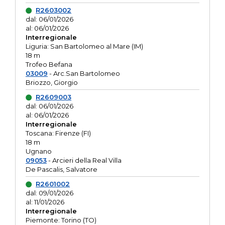
R2603002
dal: 06/01/2026
al: 06/01/2026
Interregionale
Liguria: San Bartolomeo al Mare (IM)
18 m
Trofeo Befana
03009
- Arc.San Bartolomeo
Briozzo, Giorgio
R2609003
dal: 06/01/2026
al: 06/01/2026
Interregionale
Toscana: Firenze (FI)
18 m
Ugnano
09053
- Arcieri della Real Villa
De Pascalis, Salvatore
R2601002
dal: 09/01/2026
al: 11/01/2026
Interregionale
Piemonte: Torino (TO)