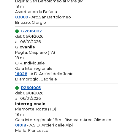
Liguria: San Bartolomeo al Mare (IM)
18 m
Aspettando la Befana
03009
- Arc.San Bartolomeo
Briozzo, Giorgio
G2616002
dal: 06/01/2026
al: 06/01/2026
Giovanile
Puglia: Crispiano (TA)
18 m
O.R. Individuale
Gara Interregionale
16028
- A.D. Arcieri dello Jonio
D'ambrogio, Gabriele
R2601005
dal: 06/01/2026
al: 06/01/2026
Interregionale
Piemonte: Rosta (TO)
18 m
Gara Interregionale 18m - Riservato Arco Olimpico
01018
- A.S.D. Arcieri delle Alpi
Merlo, Francesco