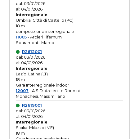
dal: 03/01/2026
al: 04/01/2026
Interregionale
Umbria: Città di Castello (PG)
18 m
competizione interregionale
11005
- Arcieri Tifernum
Sparamonti, Marco
R2612001
dal: 03/01/2026
al: 04/01/2026
Interregionale
Lazio: Latina (LT)
18 m
Gara Interregionale indoor
12007
- A.S.D. Arcieri Le Rondini
Monachesi, Massimiliano
R2619001
dal: 03/01/2026
al: 04/01/2026
Interregionale
Sicilia: Milazzo (ME)
18 m
Gara Interregionale indoor