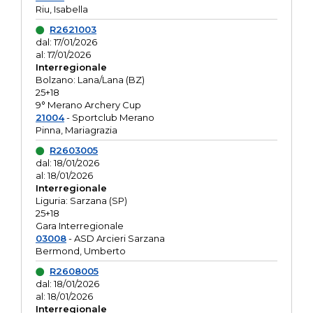
Riu, Isabella
R2621003
dal: 17/01/2026
al: 17/01/2026
Interregionale
Bolzano: Lana/Lana (BZ)
25+18
9° Merano Archery Cup
21004
- Sportclub Merano
Pinna, Mariagrazia
R2603005
dal: 18/01/2026
al: 18/01/2026
Interregionale
Liguria: Sarzana (SP)
25+18
Gara Interregionale
03008
- ASD Arcieri Sarzana
Bermond, Umberto
R2608005
dal: 18/01/2026
al: 18/01/2026
Interregionale