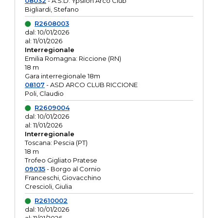
08032
- A.S.D. Ypsilon Arco Club
Bigliardi, Stefano
R2608003
dal: 10/01/2026
al: 11/01/2026
Interregionale
Emilia Romagna: Riccione (RN)
18 m
Gara interregionale 18m
08107
- ASD ARCO CLUB RICCIONE
Poli, Claudio
R2609004
dal: 10/01/2026
al: 11/01/2026
Interregionale
Toscana: Pescia (PT)
18 m
Trofeo Gigliato Pratese
09035
- Borgo al Cornio
Franceschi, Giovacchino
Crescioli, Giulia
R2610002
dal: 10/01/2026