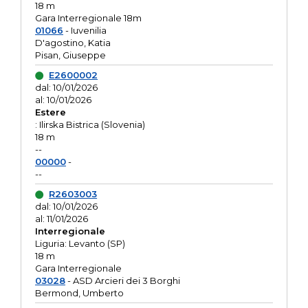
18 m
Gara Interregionale 18m
01066
- Iuvenilia
D'agostino, Katia
Pisan, Giuseppe
E2600002
dal: 10/01/2026
al: 10/01/2026
Estere
: Ilirska Bistrica (Slovenia)
18 m
--
00000
-
--
R2603003
dal: 10/01/2026
al: 11/01/2026
Interregionale
Liguria: Levanto (SP)
18 m
Gara Interregionale
03028
- ASD Arcieri dei 3 Borghi
Bermond, Umberto