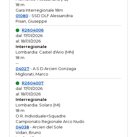
18 m
Gara Interregionale 18m
01080
- SSD DLF Alessandria
Pisan, Giuseppe
R2604006
dal: 17/01/2026
al: 18/01/2026
Interregionale
Lombardia: Castel d'Ario (MN)
18 m
--
04027
- A.S.D.Arcieri Gonzaga
Migliorati, Marco
R2604007
dal: 17/01/2026
al: 18/01/2026
Interregionale
Lombardia: Solaro (MI)
18 m
O.R. Individuale+Squadre
Campionato Regionale Arco Nudo
04038
- Arcieri del Sole
Vidari, Bruno