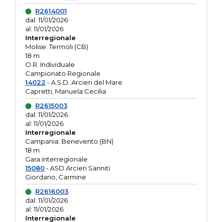
R2614001
dal: 11/01/2026
al: 11/01/2026
Interregionale
Molise: Termoli (CB)
18 m
O.R. Individuale
Campionato Regionale
14022
- A.S.D. Arcieri del Mare
Capretti, Manuela Cecilia
R2615003
dal: 11/01/2026
al: 11/01/2026
Interregionale
Campania: Benevento (BN)
18 m
Gara interregionale
15080
- ASD Arcieri Sanniti
Giordano, Carmine
R2616003
dal: 11/01/2026
al: 11/01/2026
Interregionale