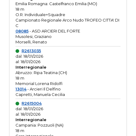
Emilia Romagna: Castelfranco Emilia (MO)
18 m
O.R. Individuale+Squadre
Campionato Regionale Arco Nudo TROFEO CITTA' DI
C
08085
- ASD ARCIERI DEL FORTE
Musolesi, Graziano
Morselli, Renato
R2613035
dal: 18/01/2026
al: 18/01/2026
Interregionale
Abruzzo: Ripa Teatina (CH)
18 m
Memorial Lorena Ridolfi
13014
- Arcieri Il Delfino
Capretti, Manuela Cecilia
R2615004
dal: 18/01/2026
al: 18/01/2026
Interregionale
Campania: Pozzuoli (NA)
18 m