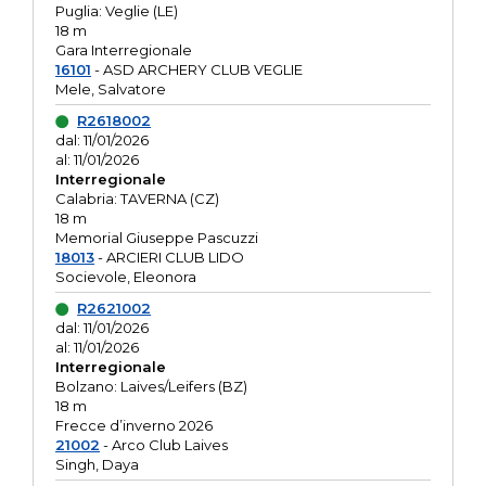
Puglia: Veglie (LE)
18 m
Gara Interregionale
16101
- ASD ARCHERY CLUB VEGLIE
Mele, Salvatore
R2618002
dal: 11/01/2026
al: 11/01/2026
Interregionale
Calabria: TAVERNA (CZ)
18 m
Memorial Giuseppe Pascuzzi
18013
- ARCIERI CLUB LIDO
Socievole, Eleonora
R2621002
dal: 11/01/2026
al: 11/01/2026
Interregionale
Bolzano: Laives/Leifers (BZ)
18 m
Frecce d’inverno 2026
21002
- Arco Club Laives
Singh, Daya