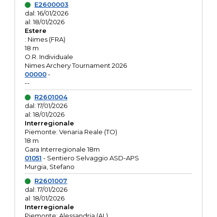
E2600003
dal: 16/01/2026
al: 18/01/2026
Estere
: Nimes (FRA)
18 m
O.R. Individuale
Nimes Archery Tournament 2026
00000
-
--
R2601004
dal: 17/01/2026
al: 18/01/2026
Interregionale
Piemonte: Venaria Reale (TO)
18 m
Gara Interregionale 18m
01051
- Sentiero Selvaggio ASD-APS
Murgia, Stefano
R2601007
dal: 17/01/2026
al: 18/01/2026
Interregionale
Piemonte: Alessandria (AL)