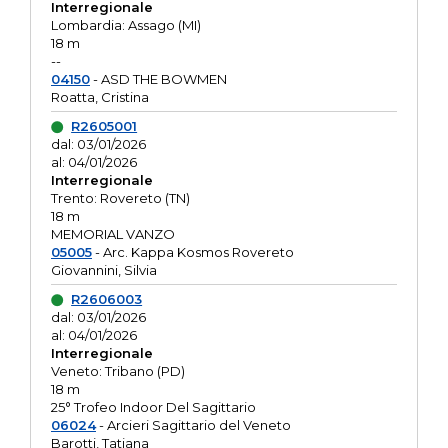
Interregionale
Lombardia: Assago (MI)
18 m
--
04150
- ASD THE BOWMEN
Roatta, Cristina
R2605001
dal: 03/01/2026
al: 04/01/2026
Interregionale
Trento: Rovereto (TN)
18 m
MEMORIAL VANZO
05005
- Arc. Kappa Kosmos Rovereto
Giovannini, Silvia
R2606003
dal: 03/01/2026
al: 04/01/2026
Interregionale
Veneto: Tribano (PD)
18 m
25° Trofeo Indoor Del Sagittario
06024
- Arcieri Sagittario del Veneto
Barotti, Tatiana