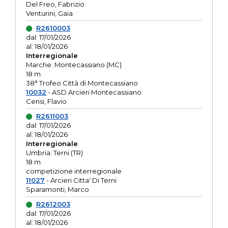
Del Freo, Fabrizio
Venturini, Gaia
R2610003
dal: 17/01/2026
al: 18/01/2026
Interregionale
Marche: Montecassiano (MC)
18 m
38° Trofeo Città di Montecassiano
10032
- ASD Arcieri Montecassiano
Censi, Flavio
R2611003
dal: 17/01/2026
al: 18/01/2026
Interregionale
Umbria: Terni (TR)
18 m
competizione interregionale
11027
- Arcieri Citta' Di Terni
Sparamonti, Marco
R2612003
dal: 17/01/2026
al: 18/01/2026