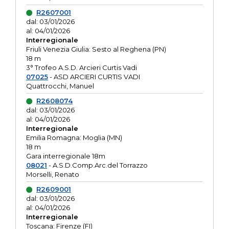
R2607001
dal: 03/01/2026
al: 04/01/2026
Interregionale
Friuli Venezia Giulia: Sesto al Reghena (PN)
18 m
3° Trofeo A.S.D. Arcieri Curtis Vadi
07025
- ASD ARCIERI CURTIS VADI
Quattrocchi, Manuel
R2608074
dal: 03/01/2026
al: 04/01/2026
Interregionale
Emilia Romagna: Moglia (MN)
18 m
Gara interregionale 18m
08021
- A.S.D.Comp.Arc.del Torrazzo
Morselli, Renato
R2609001
dal: 03/01/2026
al: 04/01/2026
Interregionale
Toscana: Firenze (FI)