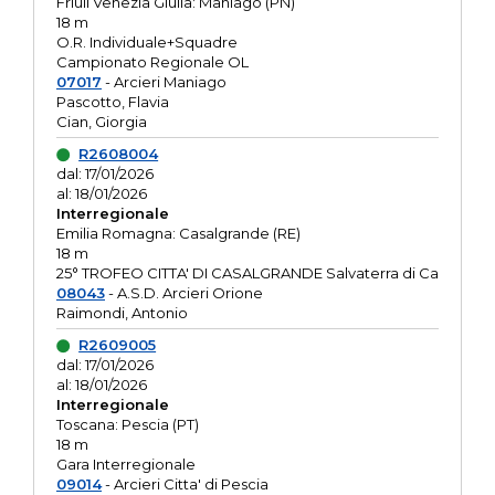
Friuli Venezia Giulia: Maniago (PN)
18 m
O.R. Individuale+Squadre
Campionato Regionale OL
07017
- Arcieri Maniago
Pascotto, Flavia
Cian, Giorgia
R2608004
dal: 17/01/2026
al: 18/01/2026
Interregionale
Emilia Romagna: Casalgrande (RE)
18 m
25° TROFEO CITTA' DI CASALGRANDE Salvaterra di Ca
08043
- A.S.D. Arcieri Orione
Raimondi, Antonio
R2609005
dal: 17/01/2026
al: 18/01/2026
Interregionale
Toscana: Pescia (PT)
18 m
Gara Interregionale
09014
- Arcieri Citta' di Pescia