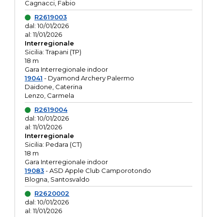
Cagnacci, Fabio
R2619003
dal: 10/01/2026
al: 11/01/2026
Interregionale
Sicilia: Trapani (TP)
18 m
Gara Interregionale indoor
19041
- Dyamond Archery Palermo
Daidone, Caterina
Lenzo, Carmela
R2619004
dal: 10/01/2026
al: 11/01/2026
Interregionale
Sicilia: Pedara (CT)
18 m
Gara Interregionale indoor
19083
- ASD Apple Club Camporotondo
Blogna, Santosvaldo
R2620002
dal: 10/01/2026
al: 11/01/2026