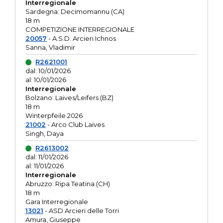
Interregionale
Sardegna: Decimomannu (CA)
18 m
COMPETIZIONE INTERREGIONALE
20057
- A.S.D. Arcieri Ichnos
Sanna, Vladimir
R2621001
dal: 10/01/2026
al: 10/01/2026
Interregionale
Bolzano: Laives/Leifers (BZ)
18 m
Winterpfeile 2026
21002
- Arco Club Laives
Singh, Daya
R2613002
dal: 11/01/2026
al: 11/01/2026
Interregionale
Abruzzo: Ripa Teatina (CH)
18 m
Gara Interregionale
13021
- ASD Arcieri delle Torri
Amura, Giuseppe