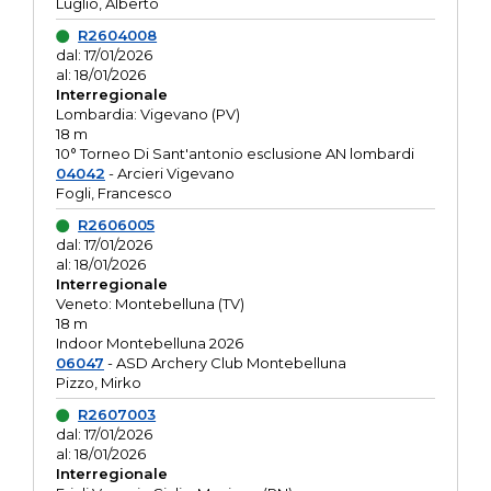
Luglio, Alberto
R2604008
dal: 17/01/2026
al: 18/01/2026
Interregionale
Lombardia: Vigevano (PV)
18 m
10° Torneo Di Sant'antonio esclusione AN lombardi
04042
- Arcieri Vigevano
Fogli, Francesco
R2606005
dal: 17/01/2026
al: 18/01/2026
Interregionale
Veneto: Montebelluna (TV)
18 m
Indoor Montebelluna 2026
06047
- ASD Archery Club Montebelluna
Pizzo, Mirko
R2607003
dal: 17/01/2026
al: 18/01/2026
Interregionale