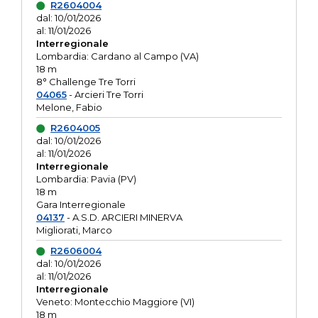
R2604004
dal: 10/01/2026
al: 11/01/2026
Interregionale
Lombardia: Cardano al Campo (VA)
18 m
8° Challenge Tre Torri
04065
- Arcieri Tre Torri
Melone, Fabio
R2604005
dal: 10/01/2026
al: 11/01/2026
Interregionale
Lombardia: Pavia (PV)
18 m
Gara Interregionale
04137
- A.S.D. ARCIERI MINERVA
Migliorati, Marco
R2606004
dal: 10/01/2026
al: 11/01/2026
Interregionale
Veneto: Montecchio Maggiore (VI)
18 m