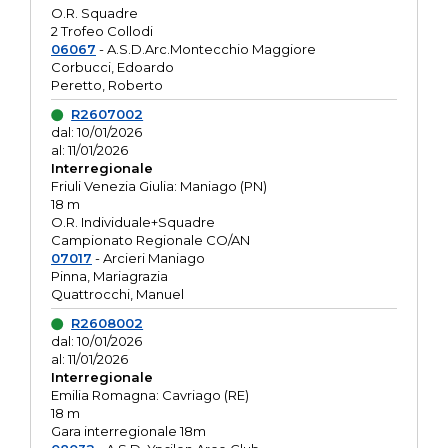
O.R. Squadre
2 Trofeo Collodi
06067
- A.S.D.Arc.Montecchio Maggiore
Corbucci, Edoardo
Peretto, Roberto
R2607002
dal: 10/01/2026
al: 11/01/2026
Interregionale
Friuli Venezia Giulia: Maniago (PN)
18 m
O.R. Individuale+Squadre
Campionato Regionale CO/AN
07017
- Arcieri Maniago
Pinna, Mariagrazia
Quattrocchi, Manuel
R2608002
dal: 10/01/2026
al: 11/01/2026
Interregionale
Emilia Romagna: Cavriago (RE)
18 m
Gara interregionale 18m