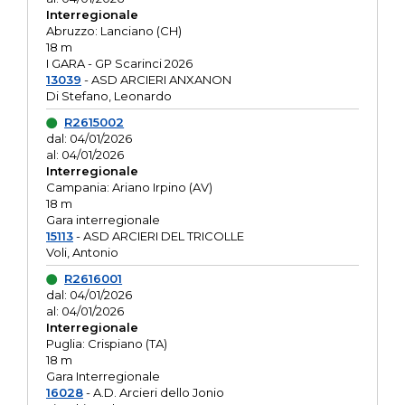
Interregionale
Abruzzo: Lanciano (CH)
18 m
I GARA - GP Scarinci 2026
13039
- ASD ARCIERI ANXANON
Di Stefano, Leonardo
R2615002
dal: 04/01/2026
al: 04/01/2026
Interregionale
Campania: Ariano Irpino (AV)
18 m
Gara interregionale
15113
- ASD ARCIERI DEL TRICOLLE
Voli, Antonio
R2616001
dal: 04/01/2026
al: 04/01/2026
Interregionale
Puglia: Crispiano (TA)
18 m
Gara Interregionale
16028
- A.D. Arcieri dello Jonio