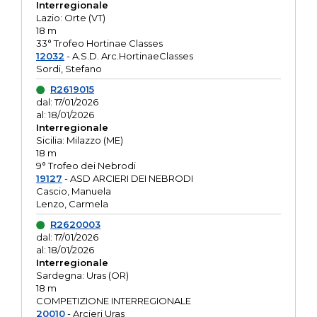
Interregionale
Lazio: Orte (VT)
18 m
33° Trofeo Hortinae Classes
12032
- A.S.D. Arc.HortinaeClasses
Sordi, Stefano
R2619015
dal: 17/01/2026
al: 18/01/2026
Interregionale
Sicilia: Milazzo (ME)
18 m
9° Trofeo dei Nebrodi
19127
- ASD ARCIERI DEI NEBRODI
Cascio, Manuela
Lenzo, Carmela
R2620003
dal: 17/01/2026
al: 18/01/2026
Interregionale
Sardegna: Uras (OR)
18 m
COMPETIZIONE INTERREGIONALE
20010
- Arcieri Uras