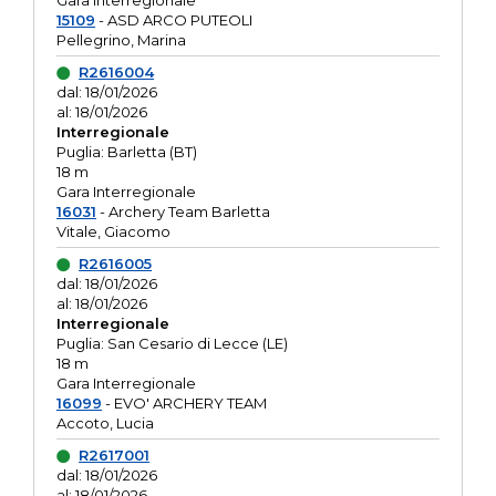
Gara interregionale
15109
- ASD ARCO PUTEOLI
Pellegrino, Marina
R2616004
dal: 18/01/2026
al: 18/01/2026
Interregionale
Puglia: Barletta (BT)
18 m
Gara Interregionale
16031
- Archery Team Barletta
Vitale, Giacomo
R2616005
dal: 18/01/2026
al: 18/01/2026
Interregionale
Puglia: San Cesario di Lecce (LE)
18 m
Gara Interregionale
16099
- EVO' ARCHERY TEAM
Accoto, Lucia
R2617001
dal: 18/01/2026
al: 18/01/2026