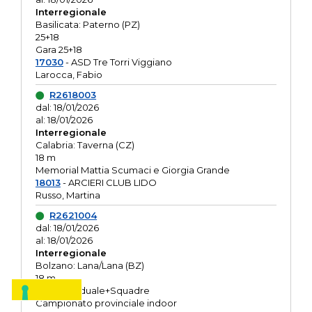
Interregionale
Basilicata: Paterno (PZ)
25+18
Gara 25+18
17030
- ASD Tre Torri Viggiano
Larocca, Fabio
R2618003
dal: 18/01/2026
al: 18/01/2026
Interregionale
Calabria: Taverna (CZ)
18 m
Memorial Mattia Scumaci e Giorgia Grande
18013
- ARCIERI CLUB LIDO
Russo, Martina
R2621004
dal: 18/01/2026
al: 18/01/2026
Interregionale
Bolzano: Lana/Lana (BZ)
18 m
O.R. Individuale+Squadre
Campionato provinciale indoor