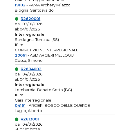
19102
- PAMA Archery Milazzo
Blogna, Santosvaldo
R2620001
dal: 03/01/2026
al: 04/01/2026
Interregionale
Sardegna: Torralba (SS)
18 m
COMPETIZIONE INTERREGIONALE
20061
- ASD ARCIERI MEJLOGU
Cossu, Simone
R2604002
dal: 04/01/2026
al: 04/01/2026
Interregionale
Lombardia: Bonate Sotto (BG)
18 m
Gara Interregionale
04161
- ARCIERI BOSCO DELLE QUERCE
Luglio, Alberto
R2613001
dal: 04/01/2026
al: 04/01/2026