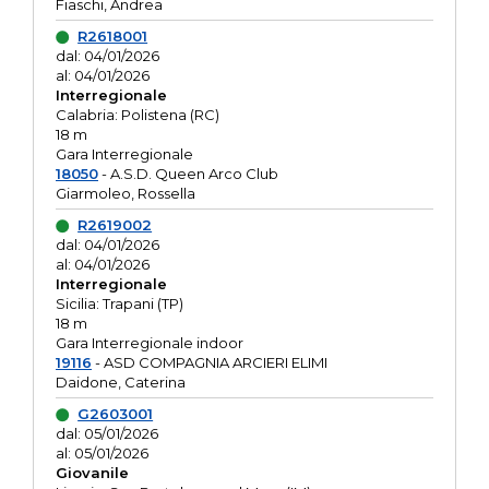
Fiaschi, Andrea
R2618001
dal: 04/01/2026
al: 04/01/2026
Interregionale
Calabria: Polistena (RC)
18 m
Gara Interregionale
18050
- A.S.D. Queen Arco Club
Giarmoleo, Rossella
R2619002
dal: 04/01/2026
al: 04/01/2026
Interregionale
Sicilia: Trapani (TP)
18 m
Gara Interregionale indoor
19116
- ASD COMPAGNIA ARCIERI ELIMI
Daidone, Caterina
G2603001
dal: 05/01/2026
al: 05/01/2026
Giovanile