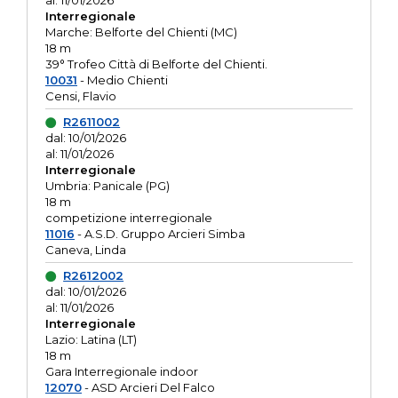
al: 11/01/2026
Interregionale
Marche: Belforte del Chienti (MC)
18 m
39° Trofeo Città di Belforte del Chienti.
10031
- Medio Chienti
Censi, Flavio
R2611002
dal: 10/01/2026
al: 11/01/2026
Interregionale
Umbria: Panicale (PG)
18 m
competizione interregionale
11016
- A.S.D. Gruppo Arcieri Simba
Caneva, Linda
R2612002
dal: 10/01/2026
al: 11/01/2026
Interregionale
Lazio: Latina (LT)
18 m
Gara Interregionale indoor
12070
- ASD Arcieri Del Falco