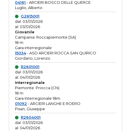
04161
- ARCIERI BOSCO DELLE QUERCE
Luglio, Alberto
G2615001
dal: 03/01/2026
al: 03/01/2026
Giovanile
Campania: Roccapiemonte (SA)
18 m
Gara interregionale
15034
- ASD ARCIERI ROCCA SAN QUIRICO
Giordano, Lorenzo
R2601001
dal: 03/01/2026
al: 04/01/2026
Interregionale
Piemonte: Priocca (CN)
18 m
Gara Interregionale 18m
01092
- ARCIERI LANGHE E ROERO
Pisan, Giuseppe
R2604001
dal: 03/01/2026
al: 04/01/2026