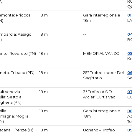
A)
R
Q
emonte: Priocca
18 m
Gara Interregionale
0
N)
18m
L
mbardia: Assago
18 m
--
04
I)
B
ento: Rovereto (TN)
18 m
MEMORIAL VANZO
0
Ko
neto: Tribano (PD)
18 m
25° Trofeo Indoor Del
0
Sagittario
Sa
iuli Venezia
18 m
3° Trofeo A.S.D.
0
ulia: Sesto al
Arcieri Curtis Vadi
CU
ghena (PN)
ilia
18 m
Gara interregionale
0
magna: Moglia
18m
A.
N)
To
scana: Firenze (FI)
18 m
Ugnano – Trofeo
0