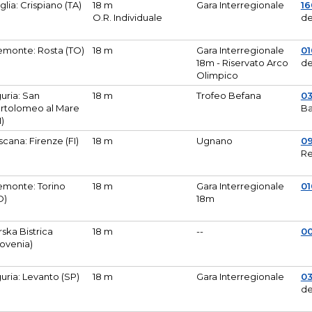
glia: Crispiano (TA)
18 m
Gara Interregionale
1
O.R. Individuale
de
emonte: Rosta (TO)
18 m
Gara Interregionale
01
18m - Riservato Arco
de
Olimpico
guria: San
18 m
Trofeo Befana
0
rtolomeo al Mare
Ba
M)
scana: Firenze (FI)
18 m
Ugnano
0
Re
emonte: Torino
18 m
Gara Interregionale
0
O)
18m
lirska Bistrica
18 m
--
0
lovenia)
guria: Levanto (SP)
18 m
Gara Interregionale
0
de