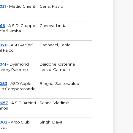
031
- Medio Chienti
Censi, Flavio
016
- A.S.D. Gruppo
Caneva, Linda
cieri Simba
2070
- ASD Arcieri
Cagnacci, Fabio
l Falco
041
- Dyamond
Daidone, Caterina
chery Palermo
Lenzo, Carmela
083
- ASD Apple
Blogna, Santosvaldo
ub Camporotondo
0057
- A.S.D. Arcieri
Sanna, Vladimir
hnos
1002
- Arco Club
Singh, Daya
ives