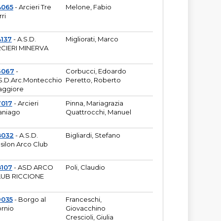
4065
- Arcieri Tre
Melone, Fabio
rri
137
- A.S.D.
Migliorati, Marco
CIERI MINERVA
6067
-
Corbucci, Edoardo
S.D.Arc.Montecchio
Peretto, Roberto
ggiore
7017
- Arcieri
Pinna, Mariagrazia
aniago
Quattrocchi, Manuel
8032
- A.S.D.
Bigliardi, Stefano
silon Arco Club
8107
- ASD ARCO
Poli, Claudio
UB RICCIONE
9035
- Borgo al
Franceschi,
rnio
Giovacchino
Crescioli, Giulia