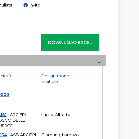
nullata
Invito
cietà
Designazione
arbitrale
0000
-
--
161
- ARCIERI
Luglio, Alberto
OSCO DELLE
UERCE
034
- ASD ARCIERI
Giordano, Lorenzo