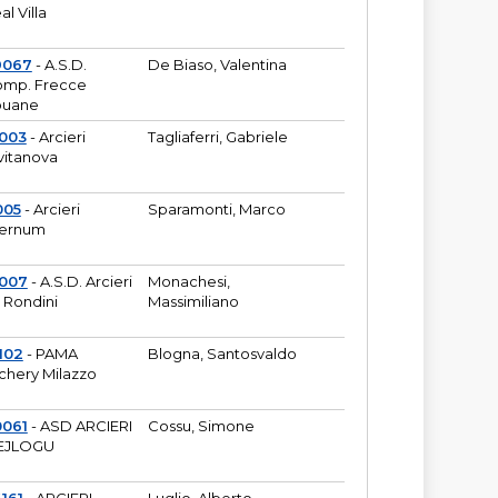
al Villa
9067
- A.S.D.
De Biaso, Valentina
mp. Frecce
puane
003
- Arcieri
Tagliaferri, Gabriele
vitanova
005
- Arcieri
Sparamonti, Marco
fernum
2007
- A.S.D. Arcieri
Monachesi,
 Rondini
Massimiliano
102
- PAMA
Blogna, Santosvaldo
chery Milazzo
0061
- ASD ARCIERI
Cossu, Simone
EJLOGU