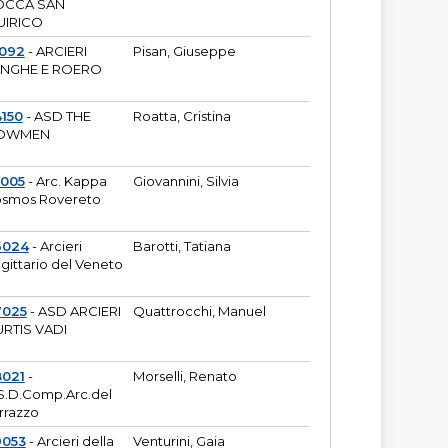
OCCA SAN
UIRICO
1092
- ARCIERI
Pisan, Giuseppe
ANGHE E ROERO
150
- ASD THE
Roatta, Cristina
OWMEN
5005
- Arc. Kappa
Giovannini, Silvia
smos Rovereto
6024
- Arcieri
Barotti, Tatiana
gittario del Veneto
7025
- ASD ARCIERI
Quattrocchi, Manuel
RTIS VADI
8021
-
Morselli, Renato
S.D.Comp.Arc.del
rrazzo
9053
- Arcieri della
Venturini, Gaia