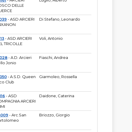
161
- ARCIERI
Luglio, Alberto
OSCO DELLE
UERCE
039
- ASD ARCIERI
Di Stefano, Leonardo
NXANON
113
- ASD ARCIERI
Voli, Antonio
L TRICOLLE
6028
- A.D. Arcieri
Fiaschi, Andrea
llo Jonio
050
- A.S.D. Queen
Giarmoleo, Rossella
co Club
116
- ASD
Daidone, Caterina
MPAGNIA ARCIERI
IMI
3009
- Arc.San
Briozzo, Giorgio
rtolomeo