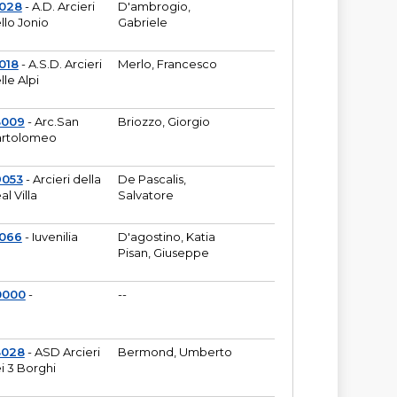
6028
- A.D. Arcieri
D'ambrogio,
llo Jonio
Gabriele
018
- A.S.D. Arcieri
Merlo, Francesco
lle Alpi
3009
- Arc.San
Briozzo, Giorgio
rtolomeo
9053
- Arcieri della
De Pascalis,
al Villa
Salvatore
1066
- Iuvenilia
D'agostino, Katia
Pisan, Giuseppe
0000
-
--
3028
- ASD Arcieri
Bermond, Umberto
i 3 Borghi