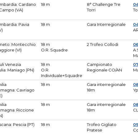
mbardia: Cardano
18 m
8° Challenge Tre
0
 Campo (VA)
Torri
To
mbardia: Pavia
18 m
Gara Interregionale
04
V)
AR
neto: Montecchio
18 m
2 Trofeo Collodi
0
ggiore (VI)
O.R. Squadre
A.
Ma
iuli Venezia
18 m
Campionato
0
ulia: Maniago (PN)
O.R.
Regionale CO/AN
M
Individuale+Squadre
ilia
18 m
Gara interregionale
0
magna: Cavriago
18m
Yp
E)
ilia
18 m
Gara interregionale
0
magna: Riccione
18m
CL
N)
scana: Pescia (PT)
18 m
Trofeo Gigliato
0
Pratese
Co