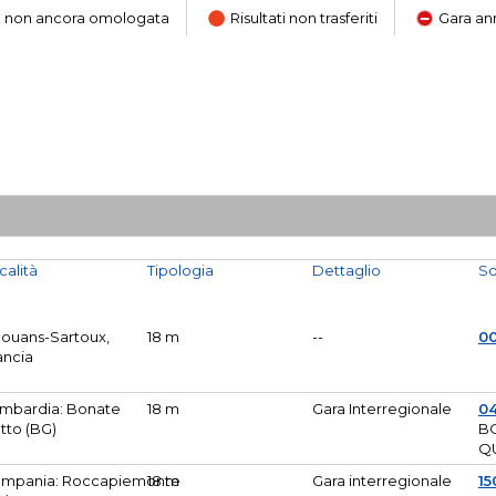
ara non ancora omologata
Risultati non trasferiti
Gara an
calità
Tipologia
Dettaglio
So
Mouans-Sartoux,
18 m
--
0
ancia
mbardia: Bonate
18 m
Gara Interregionale
04
tto (BG)
B
Q
mpania: Roccapiemonte
18 m
Gara interregionale
15