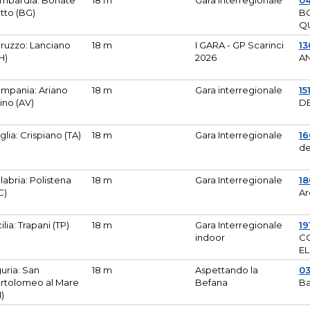
mbardia: Bonate
18 m
Gara Interregionale
04
tto (BG)
B
Q
ruzzo: Lanciano
18 m
I GARA - GP Scarinci
13
H)
2026
A
mpania: Ariano
18 m
Gara interregionale
15
pino (AV)
DE
glia: Crispiano (TA)
18 m
Gara Interregionale
1
de
labria: Polistena
18 m
Gara Interregionale
18
C)
Ar
cilia: Trapani (TP)
18 m
Gara Interregionale
19
indoor
CO
EL
guria: San
18 m
Aspettando la
0
rtolomeo al Mare
Befana
Ba
M)