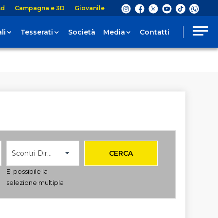
nd
Campagna e 3D
Giovanile
li
Tesserati
Società
Media
Contatti
Scontri Diretti
CERCA
E' possibile la
selezione multipla