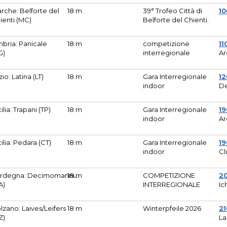
rche: Belforte del
18 m
39° Trofeo Città di
10
ienti (MC)
Belforte del Chienti.
bria: Panicale
18 m
competizione
11
G)
interregionale
Ar
zio: Latina (LT)
18 m
Gara Interregionale
1
indoor
De
cilia: Trapani (TP)
18 m
Gara Interregionale
19
indoor
Ar
cilia: Pedara (CT)
18 m
Gara Interregionale
19
indoor
Cl
rdegna: Decimomannu
18 m
COMPETIZIONE
2
A)
INTERREGIONALE
Ic
lzano: Laives/Leifers
18 m
Winterpfeile 2026
2
Z)
La