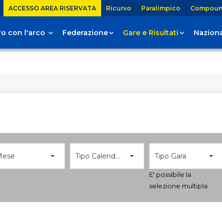
ACCESSO AREA RISERVATA
Ricurvo
Paralimpico
Compou
tiro con l'arco
Federazione
Gare e Risultati
Naziona
Mese
Tipo Calendario
Tipo Gara
E' possibile la
selezione multipla