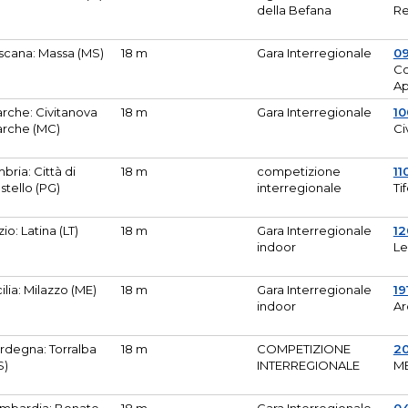
della Befana
Re
scana: Massa (MS)
18 m
Gara Interregionale
0
Co
A
rche: Civitanova
18 m
Gara Interregionale
10
rche (MC)
Ci
bria: Città di
18 m
competizione
11
stello (PG)
interregionale
Ti
zio: Latina (LT)
18 m
Gara Interregionale
1
indoor
Le
cilia: Milazzo (ME)
18 m
Gara Interregionale
19
indoor
Ar
rdegna: Torralba
18 m
COMPETIZIONE
2
S)
INTERREGIONALE
M