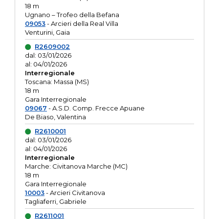
18 m
Ugnano – Trofeo della Befana
09053
- Arcieri della Real Villa
Venturini, Gaia
R2609002
dal: 03/01/2026
al: 04/01/2026
Interregionale
Toscana: Massa (MS)
18 m
Gara Interregionale
09067
- A.S.D. Comp. Frecce Apuane
De Biaso, Valentina
R2610001
dal: 03/01/2026
al: 04/01/2026
Interregionale
Marche: Civitanova Marche (MC)
18 m
Gara Interregionale
10003
- Arcieri Civitanova
Tagliaferri, Gabriele
R2611001