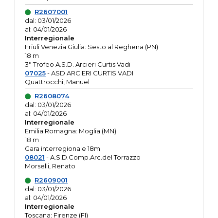
R2607001
dal: 03/01/2026
al: 04/01/2026
Interregionale
Friuli Venezia Giulia: Sesto al Reghena (PN)
18 m
3° Trofeo A.S.D. Arcieri Curtis Vadi
07025
- ASD ARCIERI CURTIS VADI
Quattrocchi, Manuel
R2608074
dal: 03/01/2026
al: 04/01/2026
Interregionale
Emilia Romagna: Moglia (MN)
18 m
Gara interregionale 18m
08021
- A.S.D.Comp.Arc.del Torrazzo
Morselli, Renato
R2609001
dal: 03/01/2026
al: 04/01/2026
Interregionale
Toscana: Firenze (FI)