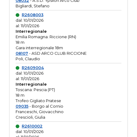
08032
- A.S.D. Ypsilon Arco Club
Bigliardi, Stefano
R2608003
dal: 10/01/2026
al: 11/01/2026
Interregionale
Emilia Romagna: Riccione (RN)
18 m
Gara interregionale 18m
08107
- ASD ARCO CLUB RICCIONE
Poli, Claudio
R2609004
dal: 10/01/2026
al: 11/01/2026
Interregionale
Toscana: Pescia (PT)
18 m
Trofeo Gigliato Pratese
09035
- Borgo al Cornio
Franceschi, Giovacchino
Crescioli, Giulia
R2610002
dal: 10/01/2026