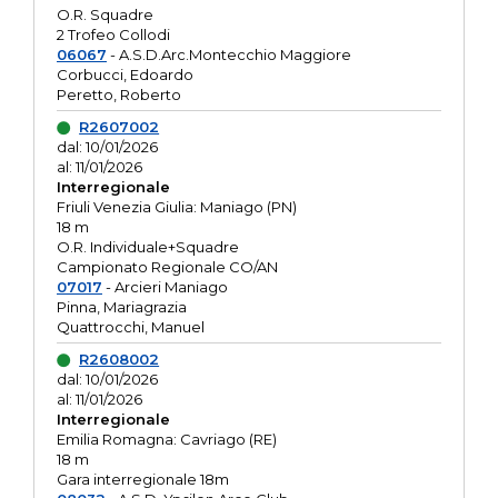
O.R. Squadre
2 Trofeo Collodi
06067
- A.S.D.Arc.Montecchio Maggiore
Corbucci, Edoardo
Peretto, Roberto
R2607002
dal: 10/01/2026
al: 11/01/2026
Interregionale
Friuli Venezia Giulia: Maniago (PN)
18 m
O.R. Individuale+Squadre
Campionato Regionale CO/AN
07017
- Arcieri Maniago
Pinna, Mariagrazia
Quattrocchi, Manuel
R2608002
dal: 10/01/2026
al: 11/01/2026
Interregionale
Emilia Romagna: Cavriago (RE)
18 m
Gara interregionale 18m