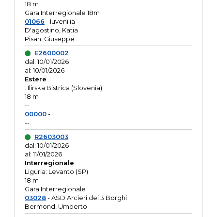
18 m
Gara Interregionale 18m
01066
- Iuvenilia
D'agostino, Katia
Pisan, Giuseppe
E2600002
dal: 10/01/2026
al: 10/01/2026
Estere
: Ilirska Bistrica (Slovenia)
18 m
--
00000
-
--
R2603003
dal: 10/01/2026
al: 11/01/2026
Interregionale
Liguria: Levanto (SP)
18 m
Gara Interregionale
03028
- ASD Arcieri dei 3 Borghi
Bermond, Umberto