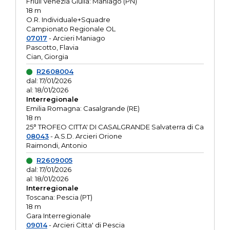
Friuli Venezia Giulia: Maniago (PN)
18 m
O.R. Individuale+Squadre
Campionato Regionale OL
07017
- Arcieri Maniago
Pascotto, Flavia
Cian, Giorgia
R2608004
dal: 17/01/2026
al: 18/01/2026
Interregionale
Emilia Romagna: Casalgrande (RE)
18 m
25° TROFEO CITTA' DI CASALGRANDE Salvaterra di Ca
08043
- A.S.D. Arcieri Orione
Raimondi, Antonio
R2609005
dal: 17/01/2026
al: 18/01/2026
Interregionale
Toscana: Pescia (PT)
18 m
Gara Interregionale
09014
- Arcieri Citta' di Pescia