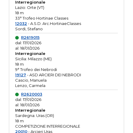
Interregionale
Lazio: Orte (VT)
18 m
33° Trofeo Hortinae Classes
12032
- A.S.D. Arc.HortinaeClasses
Sordi, Stefano
R2619015
dal: 17/01/2026
al: 18/01/2026
Interregionale
Sicilia: Milazzo (ME)
18 m
9° Trofeo dei Nebrodi
19127
- ASD ARCIERI DEI NEBRODI
Cascio, Manuela
Lenzo, Carmela
R2620003
dal: 17/01/2026
al: 18/01/2026
Interregionale
Sardegna: Uras (OR)
18 m
COMPETIZIONE INTERREGIONALE
20010
- Arcieri Uras