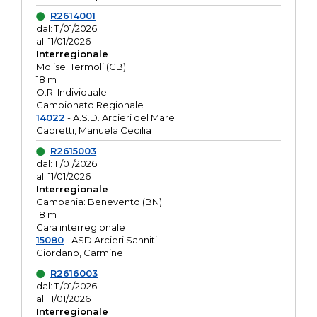
R2614001
dal: 11/01/2026
al: 11/01/2026
Interregionale
Molise: Termoli (CB)
18 m
O.R. Individuale
Campionato Regionale
14022
- A.S.D. Arcieri del Mare
Capretti, Manuela Cecilia
R2615003
dal: 11/01/2026
al: 11/01/2026
Interregionale
Campania: Benevento (BN)
18 m
Gara interregionale
15080
- ASD Arcieri Sanniti
Giordano, Carmine
R2616003
dal: 11/01/2026
al: 11/01/2026
Interregionale