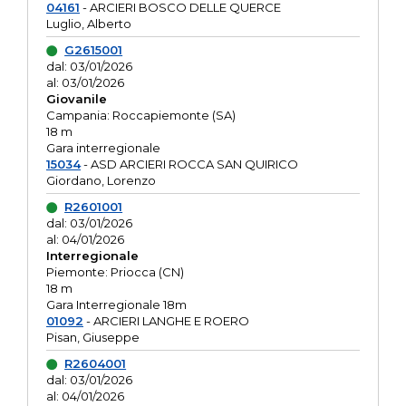
04161
- ARCIERI BOSCO DELLE QUERCE
Luglio, Alberto
G2615001
dal: 03/01/2026
al: 03/01/2026
Giovanile
Campania: Roccapiemonte (SA)
18 m
Gara interregionale
15034
- ASD ARCIERI ROCCA SAN QUIRICO
Giordano, Lorenzo
R2601001
dal: 03/01/2026
al: 04/01/2026
Interregionale
Piemonte: Priocca (CN)
18 m
Gara Interregionale 18m
01092
- ARCIERI LANGHE E ROERO
Pisan, Giuseppe
R2604001
dal: 03/01/2026
al: 04/01/2026