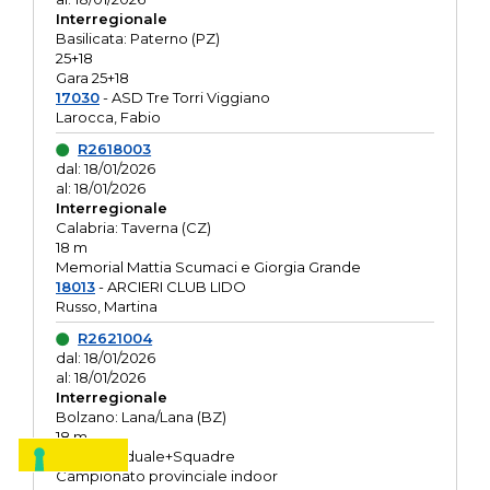
Interregionale
Basilicata: Paterno (PZ)
25+18
Gara 25+18
17030
- ASD Tre Torri Viggiano
Larocca, Fabio
R2618003
dal: 18/01/2026
al: 18/01/2026
Interregionale
Calabria: Taverna (CZ)
18 m
Memorial Mattia Scumaci e Giorgia Grande
18013
- ARCIERI CLUB LIDO
Russo, Martina
R2621004
dal: 18/01/2026
al: 18/01/2026
Interregionale
Bolzano: Lana/Lana (BZ)
18 m
O.R. Individuale+Squadre
Campionato provinciale indoor