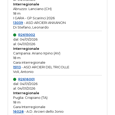
Interregionale
Abruzzo: Lanciano (CH)
18 m
I GARA - GP Scarinci 2026
13039
- ASD ARCIERI ANXANON
Di Stefano, Leonardo
R2615002
dal: 04/01/2026
al: 04/01/2026
Interregionale
Campania: Ariano Irpino (AV)
18 m
Gara interregionale
15113
- ASD ARCIERI DEL TRICOLLE
Voli, Antonio
R2616001
dal: 04/01/2026
al: 04/01/2026
Interregionale
Puglia: Crispiano (TA)
18 m
Gara Interregionale
16028
- A.D. Arcieri dello Jonio