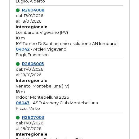
Luglio, Alberto
R2604008
dal: 17/01/2026
al: 18/01/2026
Interregionale
Lombardia: Vigevano (PV)
18 m
10° Torneo Di Sant'antonio esclusione AN lombardi
04042
- Arcieri Vigevano
Fogli, Francesco
R2606005
dal: 17/01/2026
al: 18/01/2026
Interregionale
Veneto: Montebelluna (TV)
18 m
Indoor Montebelluna 2026
06047
- ASD Archery Club Montebelluna
Pizzo, Mirko
R2607003
dal: 17/01/2026
al: 18/01/2026
Interregionale