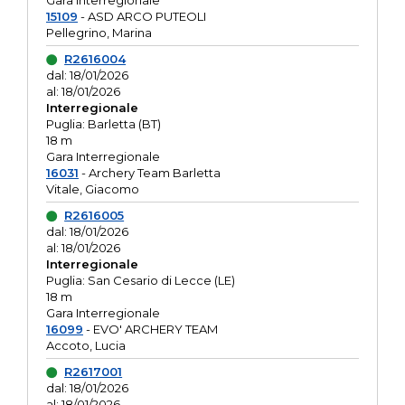
Gara interregionale
15109
- ASD ARCO PUTEOLI
Pellegrino, Marina
R2616004
dal: 18/01/2026
al: 18/01/2026
Interregionale
Puglia: Barletta (BT)
18 m
Gara Interregionale
16031
- Archery Team Barletta
Vitale, Giacomo
R2616005
dal: 18/01/2026
al: 18/01/2026
Interregionale
Puglia: San Cesario di Lecce (LE)
18 m
Gara Interregionale
16099
- EVO' ARCHERY TEAM
Accoto, Lucia
R2617001
dal: 18/01/2026
al: 18/01/2026