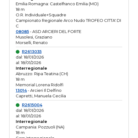
Emilia Romagna: Castelfranco Emilia (MO)
18 m
O.R. Individuale+Squadre
Campionato Regionale Arco Nudo TROFEO CITTA' DI
C
08085
- ASD ARCIERI DEL FORTE
Musolesi, Graziano
Morselli, Renato
R2613035
dal: 18/01/2026
al: 18/01/2026
Interregionale
Abruzzo: Ripa Teatina (CH)
18 m
Memorial Lorena Ridolfi
13014
- Arcieri Il Delfino
Capretti, Manuela Cecilia
R2615004
dal: 18/01/2026
al: 18/01/2026
Interregionale
Campania: Pozzuoli (NA)
18 m