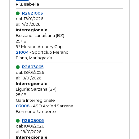
Riu, Isabella
R2621003
dal: 17/01/2026
al: 17/01/2026
Interregionale
Bolzano: Lana/Lana (BZ)
25+18
9° Merano Archery Cup
21004
- Sportclub Merano
Pinna, Mariagrazia
R2603005
dal: 18/01/2026
al: 18/01/2026
Interregionale
Liguria: Sarzana (SP)
25+18
Gara Interregionale
03008
- ASD Arcieri Sarzana
Bermond, Umberto
R2608005
dal: 18/01/2026
al: 18/01/2026
Interregionale