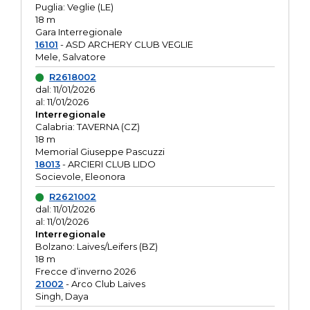
Puglia: Veglie (LE)
18 m
Gara Interregionale
16101
- ASD ARCHERY CLUB VEGLIE
Mele, Salvatore
R2618002
dal: 11/01/2026
al: 11/01/2026
Interregionale
Calabria: TAVERNA (CZ)
18 m
Memorial Giuseppe Pascuzzi
18013
- ARCIERI CLUB LIDO
Socievole, Eleonora
R2621002
dal: 11/01/2026
al: 11/01/2026
Interregionale
Bolzano: Laives/Leifers (BZ)
18 m
Frecce d’inverno 2026
21002
- Arco Club Laives
Singh, Daya