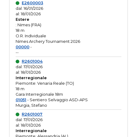
E2600003
dal: 16/01/2026
al: 18/01/2026
Estere
: Nimes (FRA)
18 m
O.R. Individuale
Nimes Archery Tournament 2026
00000
-
--
R2601004
dal: 17/01/2026
al: 18/01/2026
Interregionale
Piemonte: Venaria Reale (TO)
18 m
Gara Interregionale 18m
01051
- Sentiero Selvaggio ASD-APS
Murgia, Stefano
R2601007
dal: 17/01/2026
al: 18/01/2026
Interregionale
Piemonte: Alessandria (AL)