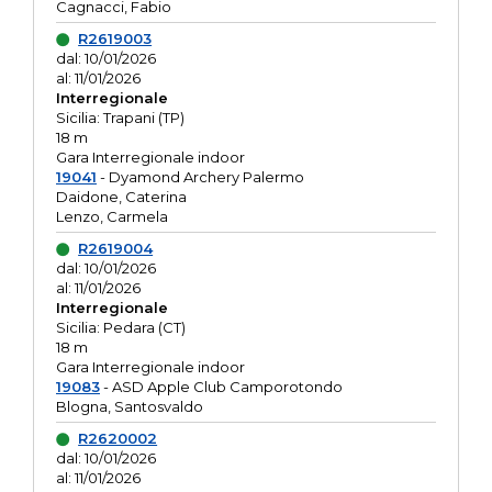
Cagnacci, Fabio
R2619003
dal: 10/01/2026
al: 11/01/2026
Interregionale
Sicilia: Trapani (TP)
18 m
Gara Interregionale indoor
19041
- Dyamond Archery Palermo
Daidone, Caterina
Lenzo, Carmela
R2619004
dal: 10/01/2026
al: 11/01/2026
Interregionale
Sicilia: Pedara (CT)
18 m
Gara Interregionale indoor
19083
- ASD Apple Club Camporotondo
Blogna, Santosvaldo
R2620002
dal: 10/01/2026
al: 11/01/2026