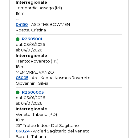
Interregionale
Lombardia: Assago (MI)
18 m
--
04150
- ASD THE BOWMEN
Roatta, Cristina
R2605001
dal: 03/01/2026
al: 04/01/2026
Interregionale
Trento: Rovereto (TN)
18 m
MEMORIAL VANZO
05005
- Arc. Kappa Kosmos Rovereto
Giovannini, Silvia
R2606003
dal: 03/01/2026
al: 04/01/2026
Interregionale
Veneto: Tribano (PD)
18 m
25° Trofeo Indoor Del Sagittario
06024
- Arcieri Sagittario del Veneto
Barotti, Tatiana