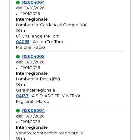
R2604004
dal: 10/01/2026
al: 11/01/2026
Interregionale
Lombardia: Cardano al Campo (VA)
18 m
8° Challenge Tre Torri
04065
- Arcieri Tre Torri
Melone, Fabio
R2604005
dal: 10/01/2026
al: 11/01/2026
Interregionale
Lombardia: Pavia (PV)
18 m
Gara Interregionale
04137
- A.S.D. ARCIERI MINERVA
Migliorati, Marco
R2606004
dal: 10/01/2026
al: 11/01/2026
Interregionale
Veneto: Montecchio Maggiore (VI)
18 m