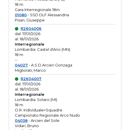
18 m
Gara Interregionale 18m
01080
- SSD DLF Alessandria
Pisan, Giuseppe
R2604006
dal: 17/01/2026
al: 18/01/2026
Interregionale
Lombardia: Castel d'Ario (MN)
18 m
--
04027
- A.S.D.Arcieri Gonzaga
Migliorati, Marco
R2604007
dal: 17/01/2026
al: 18/01/2026
Interregionale
Lombardia: Solaro (MI)
18 m
O.R. Individuale+Squadre
Campionato Regionale Arco Nudo
04038
- Arcieri del Sole
Vidari, Bruno