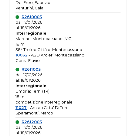
Del Freo, Fabrizio
Venturini, Gaia
R2610003
dal: 17/01/2026
al: 18/01/2026
Interregionale
Marche: Montecassiano (MC)
18 m
38° Trofeo Città di Montecassiano
10032
- ASD Arcieri Montecassiano
Censi, Flavio
R2611003
dal: 17/01/2026
al: 18/01/2026
Interregionale
Umbria: Terni (TR)
18 m
competizione interregionale
11027
- Arcieri Citta' Di Terni
Sparamonti, Marco
R2612003
dal: 17/01/2026
al: 18/01/2026