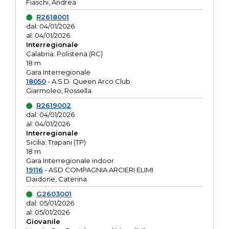
Fiaschi, Andrea
R2618001
dal: 04/01/2026
al: 04/01/2026
Interregionale
Calabria: Polistena (RC)
18 m
Gara Interregionale
18050
- A.S.D. Queen Arco Club
Giarmoleo, Rossella
R2619002
dal: 04/01/2026
al: 04/01/2026
Interregionale
Sicilia: Trapani (TP)
18 m
Gara Interregionale indoor
19116
- ASD COMPAGNIA ARCIERI ELIMI
Daidone, Caterina
G2603001
dal: 05/01/2026
al: 05/01/2026
Giovanile