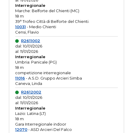
al: 11/01/2026
Interregionale
Marche: Belforte del Chienti (MC)
18 m
39° Trofeo Città di Belforte del Chienti.
10031
- Medio Chienti
Censi, Flavio
R2611002
dal: 10/01/2026
al: 11/01/2026
Interregionale
Umbria: Panicale (PG)
18 m
competizione interregionale
11016
- A.S.D. Gruppo Arcieri Simba
Caneva, Linda
R2612002
dal: 10/01/2026
al: 11/01/2026
Interregionale
Lazio: Latina (LT)
18 m
Gara Interregionale indoor
12070
- ASD Arcieri Del Falco