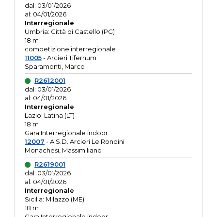
dal: 03/01/2026
al: 04/01/2026
Interregionale
Umbria: Città di Castello (PG)
18 m
competizione interregionale
11005
- Arcieri Tifernum
Sparamonti, Marco
R2612001
dal: 03/01/2026
al: 04/01/2026
Interregionale
Lazio: Latina (LT)
18 m
Gara Interregionale indoor
12007
- A.S.D. Arcieri Le Rondini
Monachesi, Massimiliano
R2619001
dal: 03/01/2026
al: 04/01/2026
Interregionale
Sicilia: Milazzo (ME)
18 m
Gara Interregionale indoor