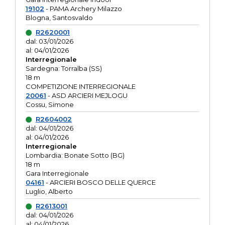
19102
- PAMA Archery Milazzo
Blogna, Santosvaldo
R2620001
dal: 03/01/2026
al: 04/01/2026
Interregionale
Sardegna: Torralba (SS)
18 m
COMPETIZIONE INTERREGIONALE
20061
- ASD ARCIERI MEJLOGU
Cossu, Simone
R2604002
dal: 04/01/2026
al: 04/01/2026
Interregionale
Lombardia: Bonate Sotto (BG)
18 m
Gara Interregionale
04161
- ARCIERI BOSCO DELLE QUERCE
Luglio, Alberto
R2613001
dal: 04/01/2026
al: 04/01/2026