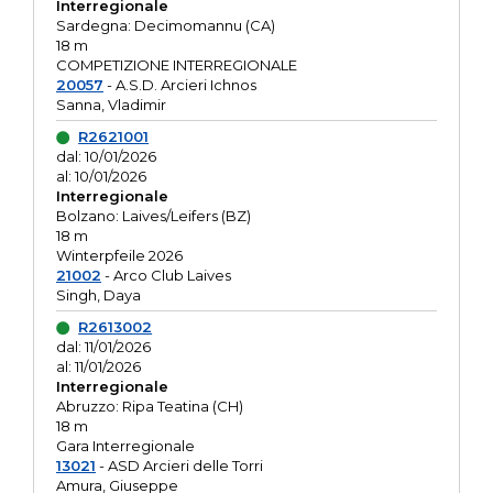
Interregionale
Sardegna: Decimomannu (CA)
18 m
COMPETIZIONE INTERREGIONALE
20057
- A.S.D. Arcieri Ichnos
Sanna, Vladimir
R2621001
dal: 10/01/2026
al: 10/01/2026
Interregionale
Bolzano: Laives/Leifers (BZ)
18 m
Winterpfeile 2026
21002
- Arco Club Laives
Singh, Daya
R2613002
dal: 11/01/2026
al: 11/01/2026
Interregionale
Abruzzo: Ripa Teatina (CH)
18 m
Gara Interregionale
13021
- ASD Arcieri delle Torri
Amura, Giuseppe