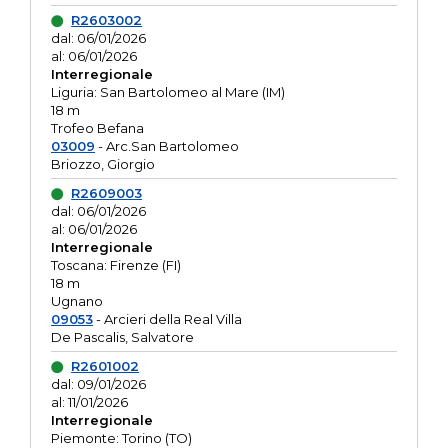
R2603002
dal: 06/01/2026
al: 06/01/2026
Interregionale
Liguria: San Bartolomeo al Mare (IM)
18 m
Trofeo Befana
03009
- Arc.San Bartolomeo
Briozzo, Giorgio
R2609003
dal: 06/01/2026
al: 06/01/2026
Interregionale
Toscana: Firenze (FI)
18 m
Ugnano
09053
- Arcieri della Real Villa
De Pascalis, Salvatore
R2601002
dal: 09/01/2026
al: 11/01/2026
Interregionale
Piemonte: Torino (TO)