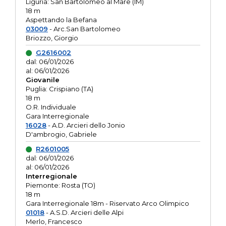
Liguria: San Bartolomeo al Mare (IM)
18 m
Aspettando la Befana
03009
- Arc.San Bartolomeo
Briozzo, Giorgio
G2616002
dal: 06/01/2026
al: 06/01/2026
Giovanile
Puglia: Crispiano (TA)
18 m
O.R. Individuale
Gara Interregionale
16028
- A.D. Arcieri dello Jonio
D'ambrogio, Gabriele
R2601005
dal: 06/01/2026
al: 06/01/2026
Interregionale
Piemonte: Rosta (TO)
18 m
Gara Interregionale 18m - Riservato Arco Olimpico
01018
- A.S.D. Arcieri delle Alpi
Merlo, Francesco